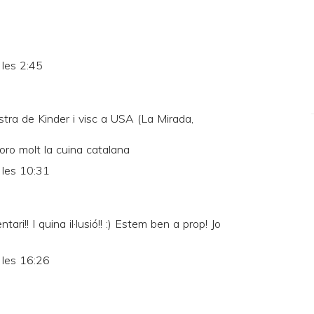
les 2:45
tra de Kinder i visc a USA (La Mirada,
oro molt la cuina catalana
 les 10:31
ari!! I quina il·lusió!! :) Estem ben a prop! Jo
 les 16:26