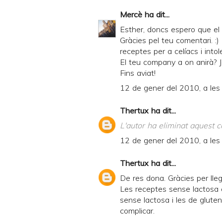
Mercè
ha dit...
Esther, doncs espero que el
Gràcies pel teu comentari. :
receptes per a celíacs i intole
El teu company a on anirà? Jo
Fins aviat!
12 de gener del 2010, a les
Thertux
ha dit...
L'autor ha eliminat aquest c
12 de gener del 2010, a les
Thertux
ha dit...
De res dona. Gràcies per lleg
Les receptes sense lactosa 
sense lactosa i les de glute
complicar.