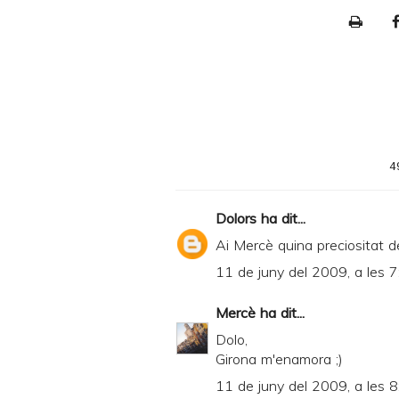
P
r
i
n
t
e
4
r
F
Dolors
ha dit...
r
Ai Mercè quina preciositat de 
i
11 de juny del 2009, a les 7
e
n
Mercè
ha dit...
d
Dolo,
Girona m'enamora ;)
l
11 de juny del 2009, a les 8
y