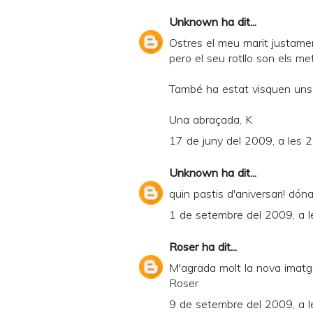
a
Unknown
ha dit...
n
Ostres el meu marit justame
d
pero el seu rotllo son els meteo
P
També ha estat visquen uns
D
Una abraçada, K
F
17 de juny del 2009, a les 
Unknown
ha dit...
quin pastis d'aniversari! dón
1 de setembre del 2009, a l
Roser
ha dit...
M'agrada molt la nova imatg
Roser
9 de setembre del 2009, a l