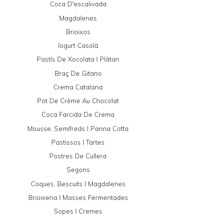
Coca D'escalivada
Magdalenes
Brioixos
Iogurt Casolà
Pastís De Xocolata I Plàtan
Braç De Gitano
Crema Catalana
Pot De Crème Au Chocolat
Coca Farcida De Crema
Mousse, Semifreds I Panna Cotta
Pastissos I Tartes
Postres De Cullera
Segons
Coques, Bescuits I Magdalenes
Brioixeria I Masses Fermentades
Sopes I Cremes