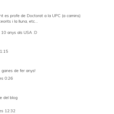
nt es profe de Doctorat a la UPC (a camins)
rits i la lluna, etc....
 10 anys als USA :D
21:15
a ganes de fer anys!
es 0:26
e del blog
es 12:32