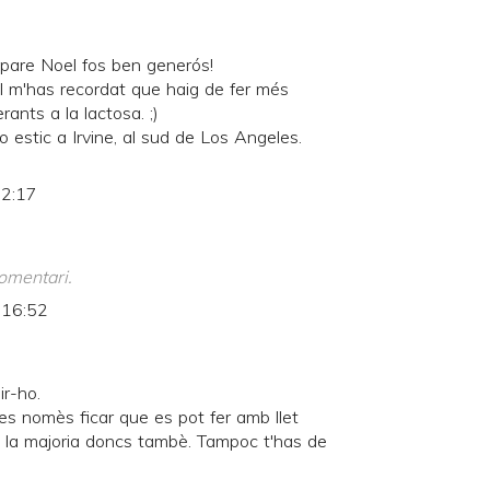
 pare Noel fos ben generós!
) I m'has recordat que haig de fer més
rants a la lactosa. ;)
 estic a Irvine, al sud de Los Angeles.
 2:17
omentari.
 16:52
ir-ho.
es nomès ficar que es pot fer amb llet
n la majoria doncs tambè. Tampoc t'has de