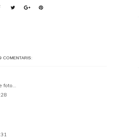
9 COMENTARIS:
foto....
:28
:31