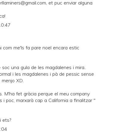
rllaminers@gmail.com, et puc enviar alguna
ca!
10:47
i com me'ls fa pare noel encara estic
e soc una gula de les magdalenes i mira..
ormal i les magdalenes i pà de pessic sense
e menjo XD.
s. M'ha fet gràcia perque el meu company
i poc, marxarà cap a California a finalitzar "
i ets?
1:04