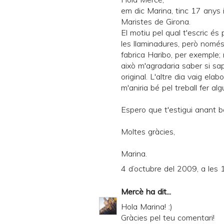
em dic Marina, tinc 17 anys i
Maristes de Girona.
El motiu pel qual t'escric és
les llaminadures, però nomé
fabrica Haribo, per exemple; n
això m'agradaria saber si sa
original. L'altre dia vaig el
m'aniria bé pel treball fer al
Espero que t'estigui anant bé
Moltes gràcies,
Marina.
4 d’octubre del 2009, a les 
Mercè
ha dit...
Hola Marina! :)
Gràcies pel teu comentari!