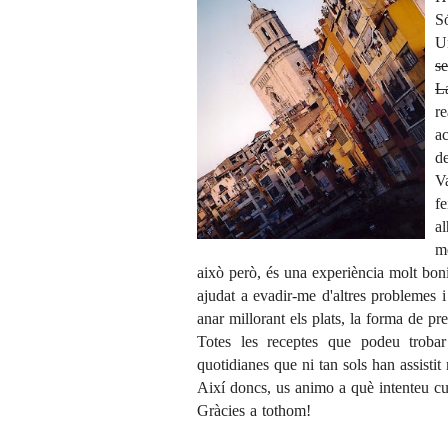
S
U
s
L
r
a
de
Va
fe
al
m
això però, és una experiència molt bon
ajudat a evadir-me d'altres problemes 
anar millorant els plats, la forma de pre
Totes les receptes que podeu trobar
quotidianes que ni tan sols han assistit
Així doncs, us animo a què intenteu cu
Gràcies a tothom!