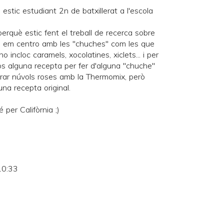
 estic estudiant 2n de batxillerat a l'escola
 perquè estic fent el treball de recerca sobre
s em centro amb les "chuches" com les que
o incloc caramels, xocolatines, xiclets... i per
ps alguna recepta per fer d'alguna "chuche"
aborar núvols roses amb la Thermomix, però
guna recepta original.
 per Califòrnia ;)
10:33