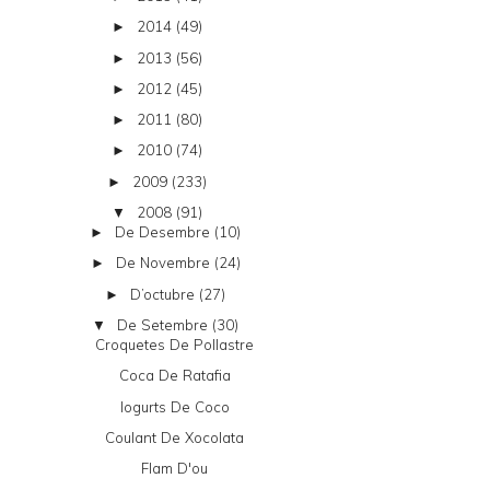
2014
(49)
►
2013
(56)
►
2012
(45)
►
2011
(80)
►
2010
(74)
►
2009
(233)
►
2008
(91)
▼
De Desembre
(10)
►
De Novembre
(24)
►
D’octubre
(27)
►
De Setembre
(30)
▼
Croquetes De Pollastre
Coca De Ratafia
Iogurts De Coco
Coulant De Xocolata
Flam D'ou