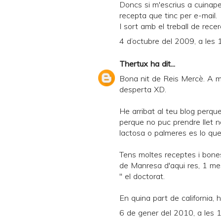
Doncs si m'escrius a cuinape
recepta que tinc per e-mail.
I sort amb el treball de recer
4 d’octubre del 2009, a les 
Thertux
ha dit...
Bona nit de Reis Mercè. A m
desperta XD.
He arribat al teu blog perqu
perque no puc prendre llet n
lactosa o palmeres es lo qu
Tens moltes receptes i bone
de Manresa d'aqui res, 1 mes 
" el doctorat.
En quina part de california, h
6 de gener del 2010, a les 