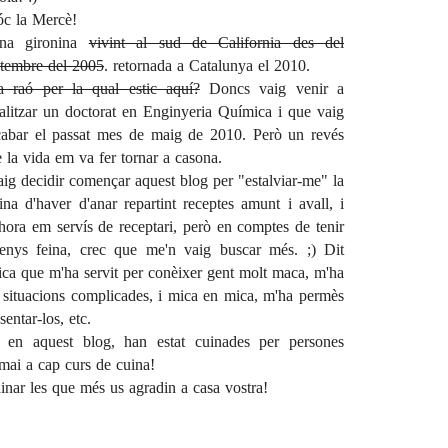
óc la Mercè!
na gironina
vivint al sud de California des del
etembre del 2005
. retornada a Catalunya el 2010.
a raó per la qual estic aquí?
Doncs vaig venir a
ealitzar un doctorat en Enginyeria Química i que vaig
cabar el passat mes de maig de 2010. Però un
revés
 la vida
em va fer tornar a casona.
ig decidir començar aquest blog per "estalviar-me" la
ina d'haver d'anar repartint receptes amunt i avall, i
hora em servís de receptari, però en comptes de tenir
enys feina, crec que me'n vaig buscar més. ;) Dit
ica que m'ha servit per conèixer gent molt maca, m'ha
i situacions complicades, i mica en mica, m'ha permès
sentar-los, etc.
 en aquest blog, han estat cuinades per persones
 mai a cap curs de cuina!
inar les que més us agradin a casa vostra!