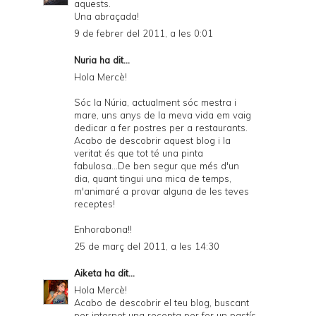
aquests
.
Una abraçada!
9 de febrer del 2011, a les 0:01
Nuria ha dit...
Hola Mercè!
Sóc la Núria, actualment sóc mestra i
mare, uns anys de la meva vida em vaig
dedicar a fer postres per a restaurants.
Acabo de descobrir aquest blog i la
veritat és que tot té una pinta
fabulosa...De ben segur que més d'un
dia, quant tingui una mica de temps,
m'animaré a provar alguna de les teves
receptes!
Enhorabona!!
25 de març del 2011, a les 14:30
Aiketa
ha dit...
Hola Mercè!
Acabo de descobrir el teu blog, buscant
per internet una recepta per fer un pastís