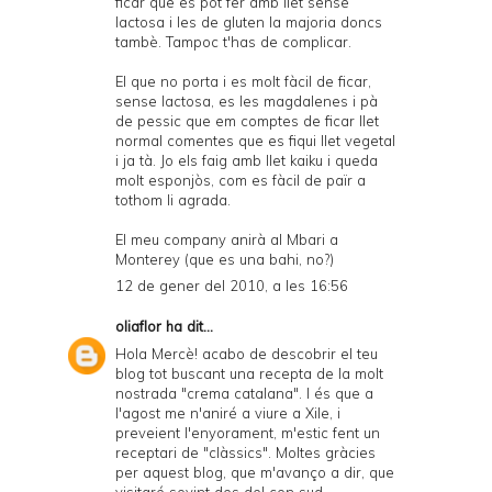
ficar que es pot fer amb llet sense
lactosa i les de gluten la majoria doncs
tambè. Tampoc t'has de complicar.
El que no porta i es molt fàcil de ficar,
sense lactosa, es les magdalenes i pà
de pessic que em comptes de ficar llet
normal comentes que es fiqui llet vegetal
i ja tà. Jo els faig amb llet kaiku i queda
molt esponjòs, com es fàcil de païr a
tothom li agrada.
El meu company anirà al Mbari a
Monterey (que es una bahi, no?)
12 de gener del 2010, a les 16:56
oliaflor
ha dit...
Hola Mercè! acabo de descobrir el teu
blog tot buscant una recepta de la molt
nostrada "crema catalana". I és que a
l'agost me n'aniré a viure a Xile, i
preveient l'enyorament, m'estic fent un
receptari de "clàssics". Moltes gràcies
per aquest blog, que m'avanço a dir, que
visitaré sovint des del con sud.