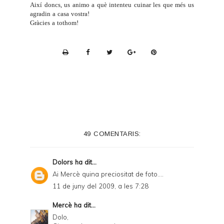
Així doncs, us animo a què intenteu cuinar les que més us
agradin a casa vostra!
Gràcies a tothom!
P
r
i
n
t
e
49 COMENTARIS:
r
F
Dolors
ha dit...
r
Ai Mercè quina preciositat de foto....
i
11 de juny del 2009, a les 7:28
e
Mercè
ha dit...
n
Dolo,