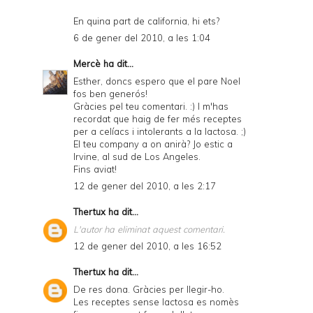
En quina part de california, hi ets?
6 de gener del 2010, a les 1:04
Mercè
ha dit...
Esther, doncs espero que el pare Noel
fos ben generós!
Gràcies pel teu comentari. :) I m'has
recordat que haig de fer més receptes
per a celíacs i intolerants a la lactosa. ;)
El teu company a on anirà? Jo estic a
Irvine, al sud de Los Angeles.
Fins aviat!
12 de gener del 2010, a les 2:17
Thertux
ha dit...
L'autor ha eliminat aquest comentari.
12 de gener del 2010, a les 16:52
Thertux
ha dit...
De res dona. Gràcies per llegir-ho.
Les receptes sense lactosa es nomès