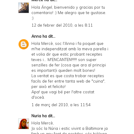
Hola Ángel, bienvenido y gracias por tu
comentario! :) Me alegro que te gustase.
:)
12 de febrer del 2010, a les 8:11
Anna
ha dit...
Hola Mercè, soc l'Anna i fa poquet que
m'he independitzat amb la meva parella i
et volia dir que estic probant receptes
teves i... M'ENCANTEN!!!!!! son super
senzilles de fer (cosa que ara al principi
es important)i queden molt bones!
La veritat es que costa trobar receptes
facils de fer entre tanta web de "cuina",
per això et felicito!
Apa! que vagi bé per l'altre costat
d'oceà.
1 de març del 2010, a les 11:54
Nuria
ha dit...
Hola Mercè,
Jo sóc la Núria i estic vivint a Baltimore ja
farà un any fent de postdoc, sóc biòloga.