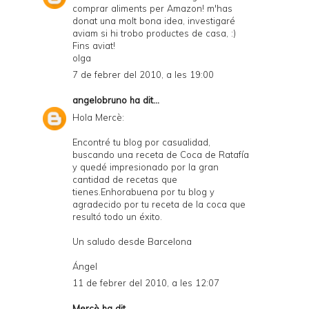
comprar aliments per Amazon! m'has
donat una molt bona idea, investigaré
aviam si hi trobo productes de casa, :)
Fins aviat!
olga
7 de febrer del 2010, a les 19:00
angelobruno
ha dit...
Hola Mercè:
Encontré tu blog por casualidad,
buscando una receta de Coca de Ratafía
y quedé impresionado por la gran
cantidad de recetas que
tienes.Enhorabuena por tu blog y
agradecido por tu receta de la coca que
resultó todo un éxito.
Un saludo desde Barcelona
Ángel
11 de febrer del 2010, a les 12:07
Mercè
ha dit...