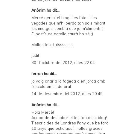
Anònim ha dit...
Mercé genial el blog i les fotos!! les
vegades que m'hi perdo tan sols mirant
les imatges..sembla que ja m'alimenti :)
El pastís de notella caurà ho sé ;)
Moltes felicitatsssssss!
Judit
30 d’octubre del 2012, a les 22:04
ferran ha dit...
jo vaig anar a la fageda d'en jorda amb
l'escola oms i de prat
14 de desembre del 2012, a les 20:49
Anònim ha dit...
Hola Mercè!
Acabo de descobrir el teu fantàstic blog!
T'escric des de Londres l'any que be farà
10 anys que estic aquí, moltes gracies
per les teves receptes boníssimes! Una