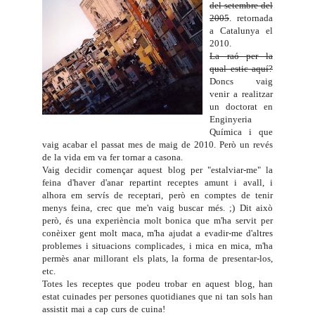
del setembre del
2005
. retornada
a Catalunya el
2010.
La raó per la
qual estic aquí?
Doncs vaig
venir a realitzar
un doctorat en
Enginyeria
Química i que
vaig acabar el passat mes de maig de 2010. Però un
revés
de la vida
em va fer tornar a casona.
Vaig decidir començar aquest blog per "estalviar-me" la
feina d'haver d'anar repartint receptes amunt i avall, i
alhora em servís de receptari, però en comptes de tenir
menys feina, crec que me'n vaig buscar més. ;) Dit això
però, és una experiència molt bonica que m'ha servit per
conèixer gent molt maca, m'ha ajudat a evadir-me d'altres
problemes i situacions complicades, i mica en mica, m'ha
permès anar millorant els plats, la forma de presentar-los,
etc.
Totes les receptes que podeu trobar en aquest blog, han
estat cuinades per persones quotidianes que ni tan sols han
assistit mai a cap curs de cuina!