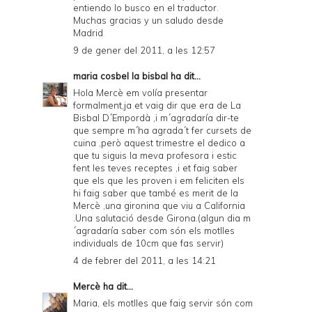
entiendo lo busco en el traductor.
Muchas gracias y un saludo desde
Madrid
9 de gener del 2011, a les 12:57
maria cosbel la bisbal
ha dit...
Hola Mercè em volía presentar
formalment,ja et vaig dir que era de La
Bisbal D´Empordà ,i m´agradaría dir-te
que sempre m´ha agrada´t fer cursets de
cuina ,però aquest trimestre el dedico a
que tu siguis la meva profesora i estic
fent les teves receptes ,i et faig saber
que els que les proven i em feliciten els
hi faig saber que també es merit de la
Mercè ,una gironina que viu a California
.Una salutació desde Girona.(algun dia m
´agradaría saber com són els motlles
individuals de 10cm que fas servir)
4 de febrer del 2011, a les 14:21
Mercè
ha dit...
Maria, els motlles que faig servir són com