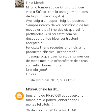
Hola Mercè!
Mira, jo també sóc de Girona tot i que
visc a Suïssa, com la teva germana, des
de fa ja un munt anys! :-)
Avui vaig a un sopar i faig les postres.
Sempre intento deixar constància de les
meves arrels ;-) i he decidit que vull fer
profiteroles. Així ha estat com he
descobert el teu blog: contrastant
receptes!!!!
Felicitats!! Tens receptes originals amb
productes clàssics i m'encanta!!!!!
T'asseguro que avui ha etat el primer dia
de molts més que m'aprofitaré dels teus
comsells i bones mans.
Una abrçada!
Dolors
11 de maig del 2012, a les 8:17
MfarréCanela
ha dit...
tens un blog PRECIÓS! et segueixo rum
rumbejant la panxa!! enhorabona i
moltes felicitats! :)
25 de juliol del 2012, a les 15:50