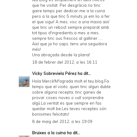
que he visitat. Per desgràcia no tinc
gaire temps per dedicar-me a la cuina
pero a la que tinc 5 minuts ja em lio a fer
el que sigui! A mes, visc a una masia així
que tinc un rebost sempre preparat amb
tot tipus d'ingredients,a mes a mes,
sempre tinc ous frescos al galliner ....
Així que ja ho saps, tens una seguidora
més!
Una abraçada desde la plana!
18 de febrer del 2012, a les 16:11
Vicky Sobreviela Pérez
ha dit...
Hola Mercè!M'agrada molt el teu blog.Fa
temps que el visito, quan tinc algun dubte
sobre alguna recepta, tinc ganes de
provar coses noves o vull sorprendre
algú.La veritat es que sempre en fas
quedar molt be.Les teves receptes són
bonisimes felicitats!
8 de maig del 2012, a les 19:09
Bruixes a la cuina
ha dit...