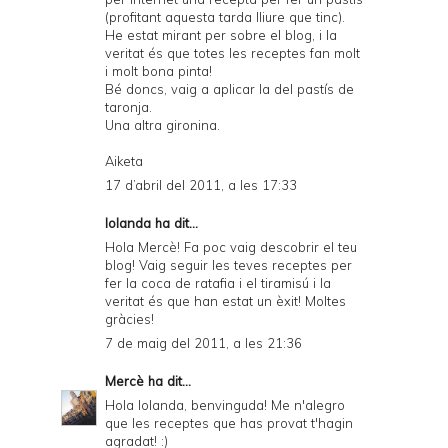
(profitant aquesta tarda lliure que tinc).
He estat mirant per sobre el blog, i la
veritat és que totes les receptes fan molt
i molt bona pinta!
Bé doncs, vaig a aplicar la del pastís de
taronja.
Una altra gironina.
Aiketa
17 d’abril del 2011, a les 17:33
Iolanda ha dit...
Hola Mercè! Fa poc vaig descobrir el teu
blog! Vaig seguir les teves receptes per
fer la coca de ratafia i el tiramisú i la
veritat és que han estat un èxit! Moltes
gràcies!
7 de maig del 2011, a les 21:36
Mercè
ha dit...
Hola Iolanda, benvinguda! Me n'alegro
que les receptes que has provat t'hagin
agradat! :)