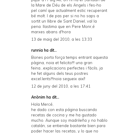
la Mare de Déu de els Angels i fes-ho
pel camí que actualment estic recuperant
bé molt. I de pas per si no ho saps a
sortit un llibre de Sant Daniel, val la
pena. llastima que en Pere Monr,é
marxes abans d'hora
13 de maig del 2010, a les 13:33
runnia ha dit...
Bones porto força temps entrant aquesta
pàgina, noia et felicito!!! una gran
feina...explicacions perfectes i fàcils, ja
he fet alguns dels teus postres
excel.lents!!!noia segueix així!
12 de juny del 2010, a les 17:41
Anònim ha dit...
Hola Mercé,
he dado con esta página buscando
recetas de cocina y me ha gustado
mucho. Aunque soy madrileña y no hablo
catalán, se entiende bastante bien para
poder hacer las recetas, y lo que no