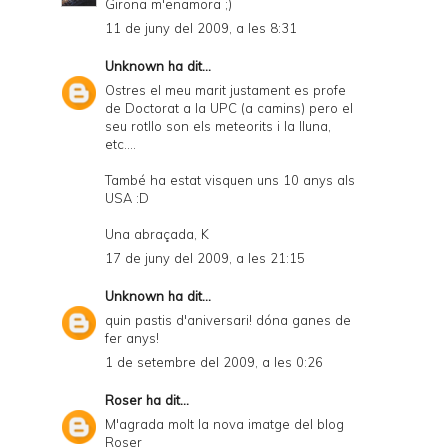
Girona m'enamora ;)
d
11 de juny del 2009, a les 8:31
l
Unknown
ha dit...
y
Ostres el meu marit justament es profe
a
de Doctorat a la UPC (a camins) pero el
seu rotllo son els meteorits i la lluna,
n
etc....
d
També ha estat visquen uns 10 anys als
P
USA :D
D
Una abraçada, K
F
17 de juny del 2009, a les 21:15
Unknown
ha dit...
quin pastis d'aniversari! dóna ganes de
fer anys!
1 de setembre del 2009, a les 0:26
Roser
ha dit...
M'agrada molt la nova imatge del blog
Roser