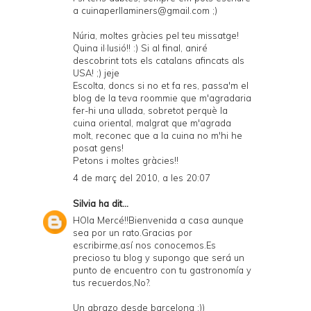
a cuinaperllaminers@gmail.com ;)
Núria, moltes gràcies pel teu missatge!
Quina il·lusió!! :) Si al final, aniré
descobrint tots els catalans afincats als
USA! ;) jeje
Escolta, doncs si no et fa res, passa'm el
blog de la teva roommie que m'agradaria
fer-hi una ullada, sobretot perquè la
cuina oriental, malgrat que m'agrada
molt, reconec que a la cuina no m'hi he
posat gens!
Petons i moltes gràcies!!
4 de març del 2010, a les 20:07
Silvia
ha dit...
HOla Mercé!!Bienvenida a casa aunque
sea por un rato.Gracias por
escribirme,así nos conocemos.Es
precioso tu blog y supongo que será un
punto de encuentro con tu gastronomía y
tus recuerdos,No?.
Un abrazo desde barcelona ;))