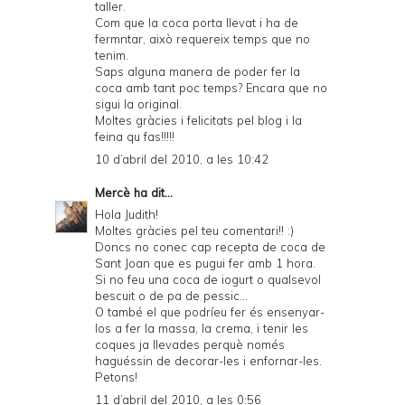
taller.
Com que la coca porta llevat i ha de
fermntar, això requereix temps que no
tenim.
Saps alguna manera de poder fer la
coca amb tant poc temps? Encara que no
sigui la original.
Moltes gràcies i felicitats pel blog i la
feina qu fas!!!!!
10 d’abril del 2010, a les 10:42
Mercè
ha dit...
Hola Judith!
Moltes gràcies pel teu comentari!! :)
Doncs no conec cap recepta de coca de
Sant Joan que es pugui fer amb 1 hora.
Si no feu una coca de iogurt o qualsevol
bescuit o de pa de pessic...
O també el que podríeu fer és ensenyar-
los a fer la massa, la crema, i tenir les
coques ja llevades perquè només
haguéssin de decorar-les i enfornar-les.
Petons!
11 d’abril del 2010, a les 0:56