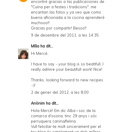
encontré gracias a las publicaciones de
"Cuina per a festes i tradicions", me
encantan las fotos y ya veo que como
buena aficionada a la cocina aprenderé
muchooo!!.
Gracias por compartir! Besos!!
9 de desembre del 2011, a les 14:35
Míša
ha dit...
Hi Mercé,
I have to say - your blog is so beatifull, I
really admire your beautifull work! Nice!
Thanks, looking forward to new recipes
:-)!
2 de gener del 2012, a les 8:00
Anònim ha dit...
Hola Mercè! Em dic Alba i soc de la
comarca d'osona, tinc 29 anys i sóc
perruquera canina/felina.
Vull felicitar-te molt sincerament per el
teu blog és simplement un dels millros