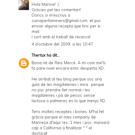
Hola Marina! :)
Gràcies pel teu comentari!
Doncs si m'escrius a
cuinaperllaminers@gmail.com, et puc
enviar alguna recepta que tinc per e-
mail.
I sort amb el treball de recerca!
4 d’octubre del 2009, a les 10:47
Thertux
ha dit...
Bona nit de Reis Mercè. A mi com me'ls
fa pare noel encara estic desperta XD.
He arribat al teu blog perque soc una
gula de les magdalenes i mira.. perque
no puc prendre llet normal i les
magdalenes i pà de pessic sense
lactosa o palmeres es lo que menjo XD.
Tens moltes receptes i bones. M'ha fet
gràcia perque el meu company de
Manresa d'aqui res, 1 mes i poc, marxarà
cap a California a finalitzar " " el
doctorat.