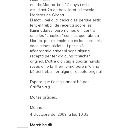
em dic Marina, tinc 17 anys i estic
estudiant 2n de batxillerat a l'escola
Maristes de Girona.
El motiu pel qual t'escric és perquè estic
fent el treball de recerca sobre les
llaminadures, però només em centro
amb les "chuches" com les que fabrica
Haribo, per exemple; no incloc caramels,
xocolatines, xiclets... i per això
m'agradaria saber si saps alguna
recepta per fer d'alguna "chuche"
original. L'altre dia vaig elaborar núvols
roses amb la Thermomix, però m'aniria
bé pel treball fer alguna recepta original.
Espero que t'estigui anant bé per
Califòrnia ;)
Moltes gràcies,
Marina.
4 d’octubre del 2009, a les 10:33
Mercè
ha dit...