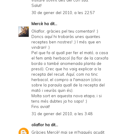
Salut!
30 de gener del 2010, a les 22:57
Mercè
ha dit...
Oliaflor, gràcies pel teu comentari! :)
Doncs aquí hi trobaràs unes quantes
receptes ben nostres! ;) I més que en
vindran! :)
Pel que fa al quall per fer el mató, a casa
el fem amb herbacol (la flor de la carxofa
borda o també anomenada planta de
presó). Crec que ho vaig explicar a la
recepta del recuit. Aquí, com no tinc
herbacol, el compro a l'amazon (clica
sobre la paraula quall de la recepta del
mató i veuràs quin és).
Molta sort en aquesta nova etapa, i si
tens més dubtes ja ho saps! :)
Fins aviat!
31 de gener del 2010, a les 3:48
oliaflor
ha dit...
Gràcies Mercè! mai se m'hagués acudit