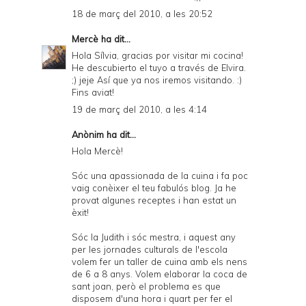
18 de març del 2010, a les 20:52
Mercè
ha dit...
Hola Sílvia, gracias por visitar mi cocina!
He descubierto el tuyo a través de Elvira.
;) jeje Así que ya nos iremos visitando. :)
Fins aviat!
19 de març del 2010, a les 4:14
Anònim ha dit...
Hola Mercè!
Sóc una apassionada de la cuina i fa poc
vaig conèixer el teu fabulós blog. Ja he
provat algunes receptes i han estat un
èxit!
Sóc la Judith i sóc mestra, i aquest any
per les jornades culturals de l'escola
volem fer un taller de cuina amb els nens
de 6 a 8 anys. Volem elaborar la coca de
sant joan, però el problema es que
disposem d'una hora i quart per fer el