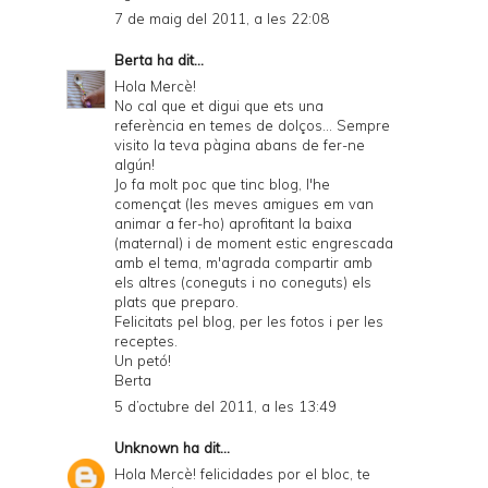
7 de maig del 2011, a les 22:08
Berta
ha dit...
Hola Mercè!
No cal que et digui que ets una
referència en temes de dolços... Sempre
visito la teva pàgina abans de fer-ne
algún!
Jo fa molt poc que tinc blog, l'he
començat (les meves amigues em van
animar a fer-ho) aprofitant la baixa
(maternal) i de moment estic engrescada
amb el tema, m'agrada compartir amb
els altres (coneguts i no coneguts) els
plats que preparo.
Felicitats pel blog, per les fotos i per les
receptes.
Un petó!
Berta
5 d’octubre del 2011, a les 13:49
Unknown
ha dit...
Hola Mercè! felicidades por el bloc, te