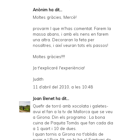
Anònim ha dit...
Moltes gràcies, Mercè!
provarm l que m'has comentat. Farem la
massa abans, i amb els nens en farem
una altra. Decoraran la feta per
nosaltres, i així veuran tots els passos!
Moltes gràcies!!!!
Ja t'explicaré l'experiència!
Judith
11 d’abril del 2010, a les 10:48
Joan Benet
ha dit...
Quefir de torró amb xocolata i galetes-
avui el fan a la tv de Mallorca que se veu
a Girona. Din els programa : La bona
cuina de Paquita Tomás que fan cada dia
a 1 quart i 10 de dues.
I quan tornis a Girona no t'oblidis de
pujar a l Puig Alt, on hi ha el Santuari de