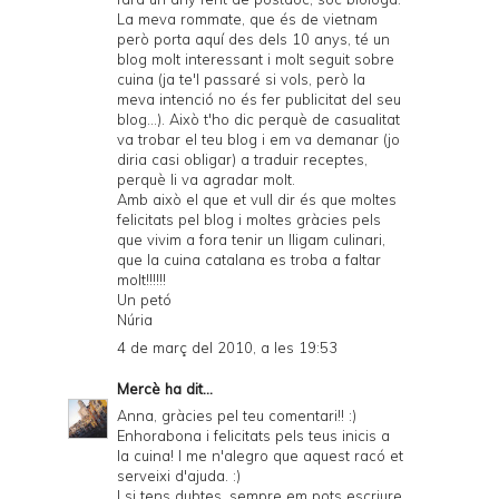
La meva rommate, que és de vietnam
però porta aquí des dels 10 anys, té un
blog molt interessant i molt seguit sobre
cuina (ja te'l passaré si vols, però la
meva intenció no és fer publicitat del seu
blog...). Això t'ho dic perquè de casualitat
va trobar el teu blog i em va demanar (jo
diria casi obligar) a traduir receptes,
perquè li va agradar molt.
Amb això el que et vull dir és que moltes
felicitats pel blog i moltes gràcies pels
que vivim a fora tenir un lligam culinari,
que la cuina catalana es troba a faltar
molt!!!!!!
Un petó
Núria
4 de març del 2010, a les 19:53
Mercè
ha dit...
Anna, gràcies pel teu comentari!! :)
Enhorabona i felicitats pels teus inicis a
la cuina! I me n'alegro que aquest racó et
serveixi d'ajuda. :)
I si tens dubtes, sempre em pots escriure