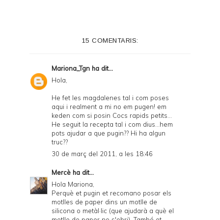
n
t
e
15 COMENTARIS:
r
F
Mariona_Tgn
ha dit...
r
Hola,
i
He fet les magdalenes tal i com poses
e
aqui i realment a mi no em pugen! em
keden com si posin Cocs rapids petits...
n
He seguit la recepta tal i com dius...hem
pots ajudar a que pugin?? Hi ha algun
d
truc??
l
30 de març del 2011, a les 18:46
y
Mercè
ha dit...
a
Hola Mariona,
Perquè et pugin et recomano posar els
n
motlles de paper dins un motlle de
d
silicona o metàl·lic (que ajudarà a què el
motlle de paper no s'obri). També et