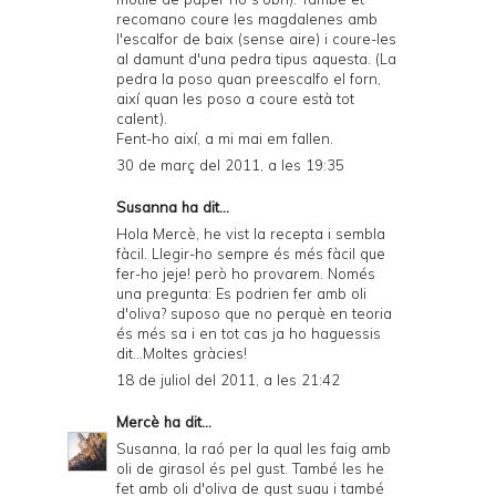
P
recomano coure les magdalenes amb
l'escalfor de baix (sense aire) i coure-les
D
al damunt d'una pedra tipus
aquesta
. (La
F
pedra la poso quan preescalfo el forn,
així quan les poso a coure està tot
calent).
Fent-ho així, a mi mai em fallen.
30 de març del 2011, a les 19:35
Susanna ha dit...
Hola Mercè, he vist la recepta i sembla
fàcil. Llegir-ho sempre és més fàcil que
fer-ho jeje! però ho provarem. Només
una pregunta: Es podrien fer amb oli
d'oliva? suposo que no perquè en teoria
és més sa i en tot cas ja ho haguessis
dit...Moltes gràcies!
18 de juliol del 2011, a les 21:42
Mercè
ha dit...
Susanna, la raó per la qual les faig amb
oli de girasol és pel gust. També les he
fet amb oli d'oliva de gust suau i també