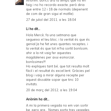
Anònim, doncs ara fa temps que no en
faig i no ho recordo exacte, però diria
que entre 12 i 18 de normals (depenent
de com de gran sigui el motlle).
27 de juliol del 2011, a les 18:04
Li ha dit...
Hola Mercè, fa una setmana que
segueixo el teu bloc, i la veritat és que és
genial.Ja he fet unes quantes receptes, i
la veritat és que tot m'ha sortit boníssim,
ahir a la nit vaig fer aquestes
magdalenes per avui esmorzar,
boníssimes!!!
Ho expliques tant bé, que tot resulta molt
fàcil i el resultat és excel.lent. Gràcies pel
blog i vaig a mirar alguna recepte per
aquest dissabte sopar que tinc 10
invitats.
20 de març del 2012, a les 19:04
Anònim ha dit...
A mi la primera vegada no em van sortir
be, pero ara... Nomes porto tres vegades