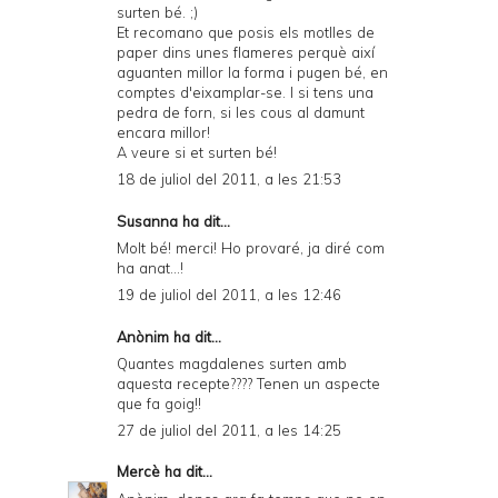
surten bé. ;)
Et recomano que posis els motlles de
paper dins unes flameres perquè així
aguanten millor la forma i pugen bé, en
comptes d'eixamplar-se. I si tens una
pedra de forn, si les cous al damunt
encara millor!
A veure si et surten bé!
18 de juliol del 2011, a les 21:53
Susanna ha dit...
Molt bé! merci! Ho provaré, ja diré com
ha anat...!
19 de juliol del 2011, a les 12:46
Anònim ha dit...
Quantes magdalenes surten amb
aquesta recepte???? Tenen un aspecte
que fa goig!!
27 de juliol del 2011, a les 14:25
Mercè
ha dit...