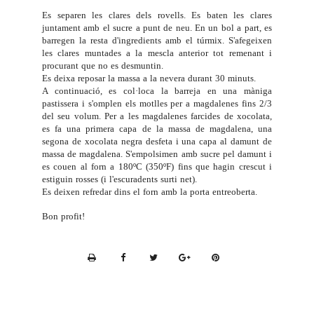
Es separen les clares dels rovells. Es baten les clares
juntament amb el sucre a punt de neu. En un bol a part, es
barregen la resta d'ingredients amb el túrmix. S'afegeixen
les clares muntades a la mescla anterior tot remenant i
procurant que no es desmuntin.
Es deixa reposar la massa a la nevera durant 30 minuts.
A continuació, es col·loca la barreja en una màniga
pastissera i s'omplen els motlles per a magdalenes fins 2/3
del seu volum. Per a les magdalenes farcides de xocolata,
es fa una primera capa de la massa de magdalena, una
segona de xocolata negra desfeta i una capa al damunt de
massa de magdalena. S'empolsimen amb sucre pel damunt i
es couen al forn a 180ºC (350ºF) fins que hagin crescut i
estiguin rosses (i l'escuradents surti net).
Es deixen refredar dins el forn amb la porta entreoberta.
Bon profit!
P
r
i