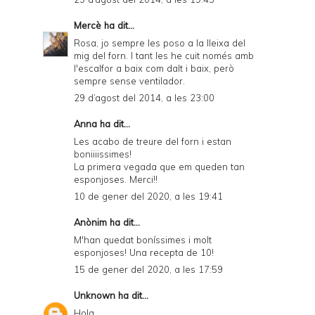
Mercè
ha dit...
Rosa, jo sempre les poso a la lleixa del
mig del forn. I tant les he cuit només amb
l'escalfor a baix com dalt i baix, però
sempre sense ventilador.
29 d’agost del 2014, a les 23:00
Anna ha dit...
Les acabo de treure del forn i estan
boniiiissimes!
La primera vegada que em queden tan
esponjoses. Merci!!
10 de gener del 2020, a les 19:41
Anònim ha dit...
M'han quedat boníssimes i molt
esponjoses! Una recepta de 10!
15 de gener del 2020, a les 17:59
Unknown
ha dit...
Hola,