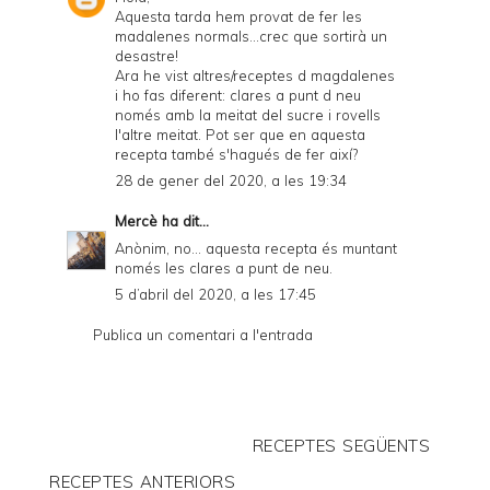
Aquesta tarda hem provat de fer les
madalenes normals...crec que sortirà un
desastre!
Ara he vist altres/receptes d magdalenes
i ho fas diferent: clares a punt d neu
només amb la meitat del sucre i rovells
l'altre meitat. Pot ser que en aquesta
recepta també s'hagués de fer així?
28 de gener del 2020, a les 19:34
Mercè
ha dit...
Anònim, no... aquesta recepta és muntant
només les clares a punt de neu.
5 d’abril del 2020, a les 17:45
Publica un comentari a l'entrada
RECEPTES SEGÜENTS
RECEPTES ANTERIORS