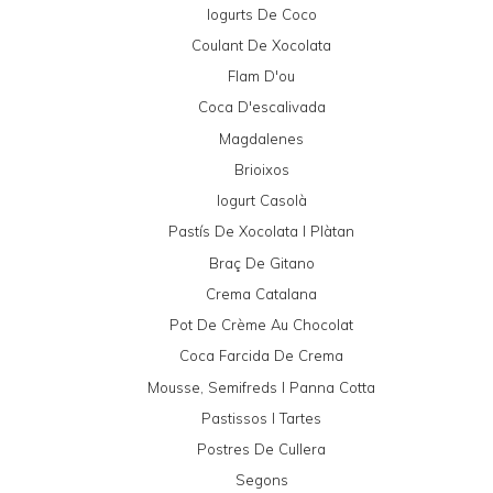
Iogurts De Coco
Coulant De Xocolata
Flam D'ou
Coca D'escalivada
Magdalenes
Brioixos
Iogurt Casolà
Pastís De Xocolata I Plàtan
Braç De Gitano
Crema Catalana
Pot De Crème Au Chocolat
Coca Farcida De Crema
Mousse, Semifreds I Panna Cotta
Pastissos I Tartes
Postres De Cullera
Segons