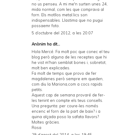
no us penseu. A mi me'n surten unes 24,
mida normal, com les que comprava al
forn. Els motllos metal.lics son
indispensables. Llastima que no pugui
possaemr foto.
5 d’octubre del 2012, a les 20:07
Anònim ha dit...
Hola Mercé. Fa molt poc que conec el teu
blog però alguna de les receptes que hi
he vist m'han semblat bones i, sobretot,
molt ben explicades.
Fa molt de temps que provo de fer
magdalenes però sempre em queden,
com diu la Mariona,com a cocs rapids
petits.
Aquest cap de semana provaré de fer-
les tenint en compte els teus consells.
Una pregunta: per coure-les només
encenc el forn de la part de baix? i a
quina alçada poso la safata llavors?
Moltes gràcies.
Rosa
29 d’agost del 2014, a les 19:45