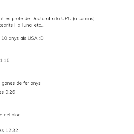
nt es profe de Doctorat a la UPC (a camins)
rits i la lluna, etc....
 10 anys als USA :D
21:15
a ganes de fer anys!
es 0:26
e del blog
es 12:32