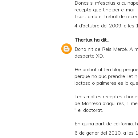
Doncs si m'escrius a cuinape
recepta que tinc per e-mail.
I sort amb el treball de recer
4 d’octubre del 2009, a les 
Thertux
ha dit...
Bona nit de Reis Mercè. A m
desperta XD.
He arribat al teu blog perqu
perque no puc prendre llet n
lactosa o palmeres es lo qu
Tens moltes receptes i bone
de Manresa d'aqui res, 1 mes 
" el doctorat.
En quina part de california, h
6 de gener del 2010, a les 