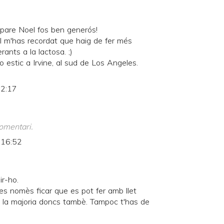
 pare Noel fos ben generós!
) I m'has recordat que haig de fer més
rants a la lactosa. ;)
 estic a Irvine, al sud de Los Angeles.
 2:17
omentari.
 16:52
ir-ho.
es nomès ficar que es pot fer amb llet
n la majoria doncs tambè. Tampoc t'has de