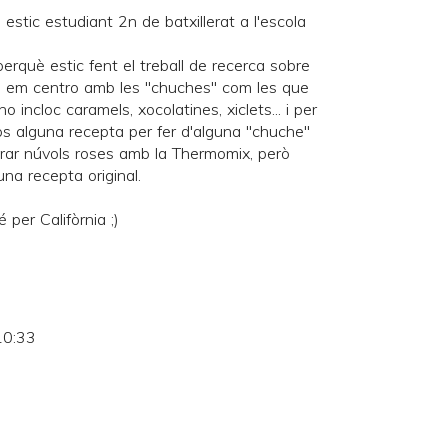
 estic estudiant 2n de batxillerat a l'escola
 perquè estic fent el treball de recerca sobre
s em centro amb les "chuches" com les que
o incloc caramels, xocolatines, xiclets... i per
ps alguna recepta per fer d'alguna "chuche"
aborar núvols roses amb la Thermomix, però
guna recepta original.
 per Califòrnia ;)
10:33