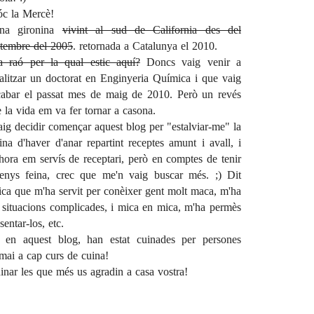
óc la Mercè!
na gironina
vivint al sud de California des del
etembre del 2005
. retornada a Catalunya el 2010.
a raó per la qual estic aquí?
Doncs vaig venir a
ealitzar un doctorat en Enginyeria Química i que vaig
cabar el passat mes de maig de 2010. Però un
revés
 la vida
em va fer tornar a casona.
ig decidir començar aquest blog per "estalviar-me" la
ina d'haver d'anar repartint receptes amunt i avall, i
hora em servís de receptari, però en comptes de tenir
enys feina, crec que me'n vaig buscar més. ;) Dit
ica que m'ha servit per conèixer gent molt maca, m'ha
i situacions complicades, i mica en mica, m'ha permès
sentar-los, etc.
 en aquest blog, han estat cuinades per persones
 mai a cap curs de cuina!
inar les que més us agradin a casa vostra!