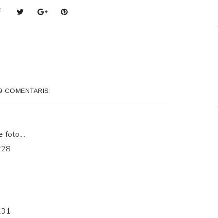
9 COMENTARIS:
foto....
:28
:31