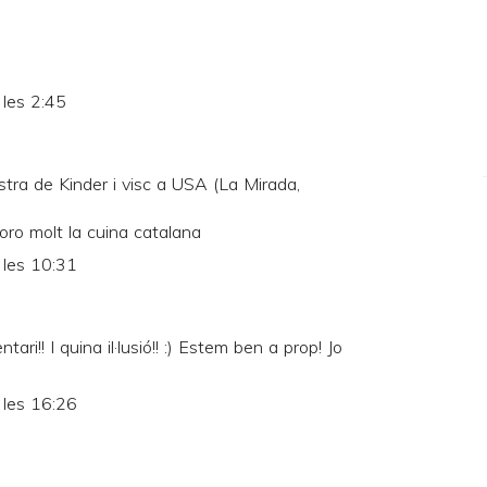
les 2:45
tra de Kinder i visc a USA (La Mirada,
oro molt la cuina catalana
 les 10:31
ari!! I quina il·lusió!! :) Estem ben a prop! Jo
 les 16:26