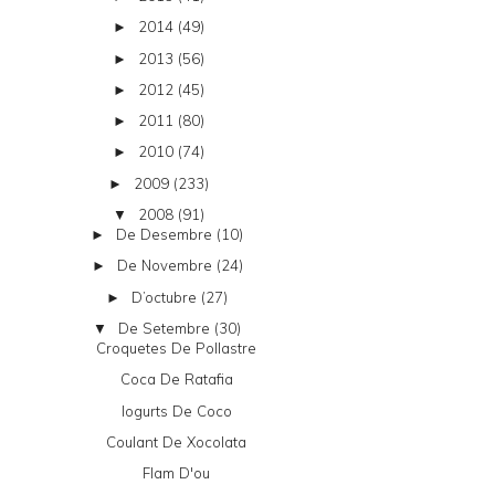
2014
(49)
►
2013
(56)
►
2012
(45)
►
2011
(80)
►
2010
(74)
►
2009
(233)
►
2008
(91)
▼
De Desembre
(10)
►
De Novembre
(24)
►
D’octubre
(27)
►
De Setembre
(30)
▼
Croquetes De Pollastre
Coca De Ratafia
Iogurts De Coco
Coulant De Xocolata
Flam D'ou