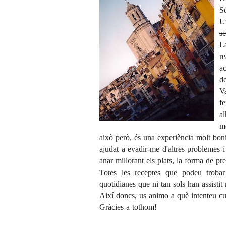
S
U
s
L
r
a
de
Va
fe
al
m
això però, és una experiència molt bon
ajudat a evadir-me d'altres problemes 
anar millorant els plats, la forma de pre
Totes les receptes que podeu trobar
quotidianes que ni tan sols han assistit
Així doncs, us animo a què intenteu cu
Gràcies a tothom!