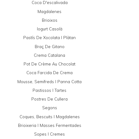
Coca D'escalivada
Magdalenes
Brioixos
Iogurt Casolà
Pastís De Xocolata I Plàtan
Braç De Gitano
Crema Catalana
Pot De Crème Au Chocolat
Coca Farcida De Crema
Mousse, Semifreds I Panna Cotta
Pastissos I Tartes
Postres De Cullera
Segons
Coques, Bescuits I Magdalenes
Brioixeria I Masses Fermentades
Sopes I Cremes