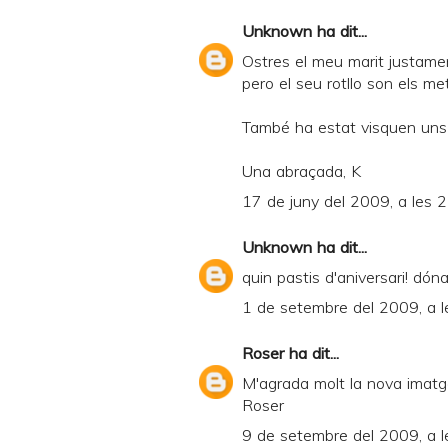
a
Unknown
ha dit...
n
Ostres el meu marit justame
d
pero el seu rotllo son els meteo
P
També ha estat visquen uns
D
Una abraçada, K
F
17 de juny del 2009, a les 
Unknown
ha dit...
quin pastis d'aniversari! dón
1 de setembre del 2009, a l
Roser
ha dit...
M'agrada molt la nova imatg
Roser
9 de setembre del 2009, a l