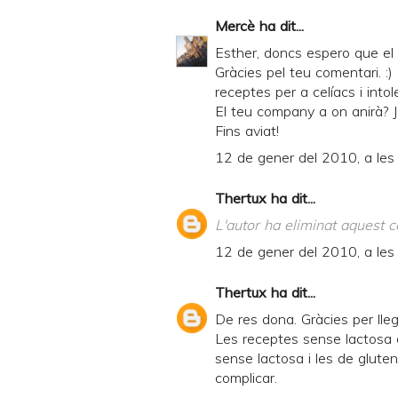
Mercè
ha dit...
Esther, doncs espero que el
Gràcies pel teu comentari. :
receptes per a celíacs i intole
El teu company a on anirà? Jo
Fins aviat!
12 de gener del 2010, a les
Thertux
ha dit...
L'autor ha eliminat aquest c
12 de gener del 2010, a les
Thertux
ha dit...
De res dona. Gràcies per lleg
Les receptes sense lactosa 
sense lactosa i les de glute
complicar.