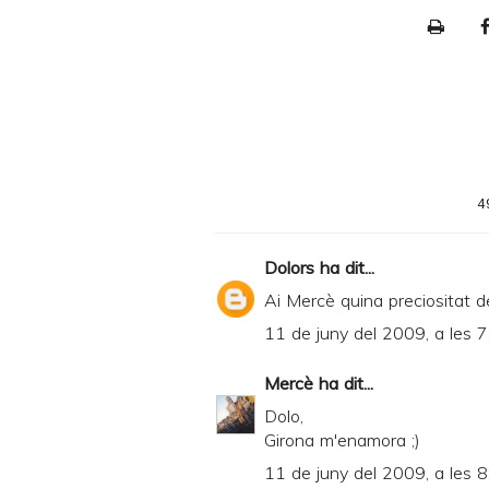
P
r
i
n
t
e
4
r
F
Dolors
ha dit...
r
Ai Mercè quina preciositat de 
i
11 de juny del 2009, a les 7
e
n
Mercè
ha dit...
d
Dolo,
Girona m'enamora ;)
l
11 de juny del 2009, a les 8
y