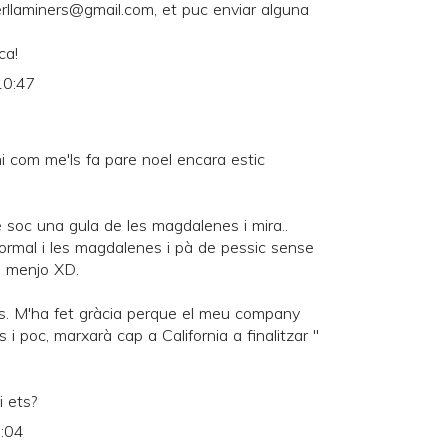
rllaminers@gmail.com, et puc enviar alguna
ca!
10:47
i com me'ls fa pare noel encara estic
e soc una gula de les magdalenes i mira..
ormal i les magdalenes i pà de pessic sense
e menjo XD.
s. M'ha fet gràcia perque el meu company
i poc, marxarà cap a California a finalitzar "
i ets?
1:04