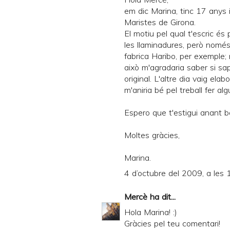
em dic Marina, tinc 17 anys i
Maristes de Girona.
El motiu pel qual t'escric és
les llaminadures, però nomé
fabrica Haribo, per exemple; n
això m'agradaria saber si sa
original. L'altre dia vaig el
m'aniria bé pel treball fer al
Espero que t'estigui anant bé
Moltes gràcies,
Marina.
4 d’octubre del 2009, a les 
Mercè
ha dit...
Hola Marina! :)
Gràcies pel teu comentari!