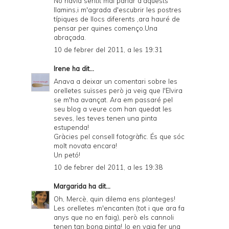
No havia sentit mai parlar d'aquests
llamins,i m'agrada d'escubrir les postres
típiques de llocs diferents ,ara hauré de
pensar per quines començo.Una
abraçada.
10 de febrer del 2011, a les 19:31
Irene
ha dit...
Anava a deixar un comentari sobre les
orelletes suïsses però ja veig que l'Elvira
se m'ha avançat. Ara em passaré pel
seu blog a veure com han quedat les
seves, les teves tenen una pinta
estupenda!
Gràcies pel consell fotogràfic. És que sóc
molt novata encara!
Un petó!
10 de febrer del 2011, a les 19:38
Margarida
ha dit...
Oh, Mercè, quin dilema ens planteges!
Les orelletes m'encanten (tot i que ara fa
anys que no en faig), però els cannoli
tenen tan bona pinta! Jo en vaig fer una