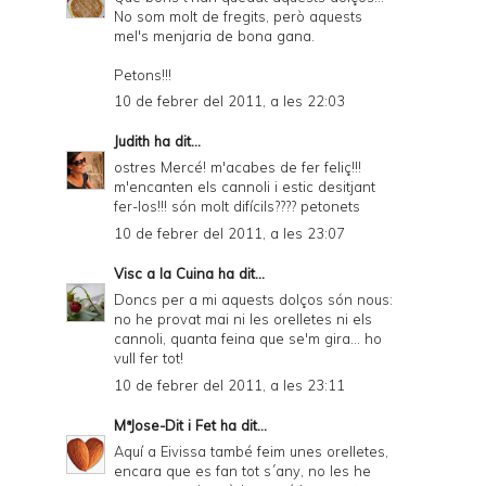
No som molt de fregits, però aquests
mel's menjaria de bona gana.
Petons!!!
10 de febrer del 2011, a les 22:03
Judith
ha dit...
ostres Mercé! m'acabes de fer feliç!!!
m'encanten els cannoli i estic desitjant
fer-los!!! són molt difícils???? petonets
10 de febrer del 2011, a les 23:07
Visc a la Cuina
ha dit...
Doncs per a mi aquests dolços són nous:
no he provat mai ni les orelletes ni els
cannoli, quanta feina que se'm gira... ho
vull fer tot!
10 de febrer del 2011, a les 23:11
MªJose-Dit i Fet
ha dit...
Aquí a Eivissa també feim unes orelletes,
encara que es fan tot s´any, no les he