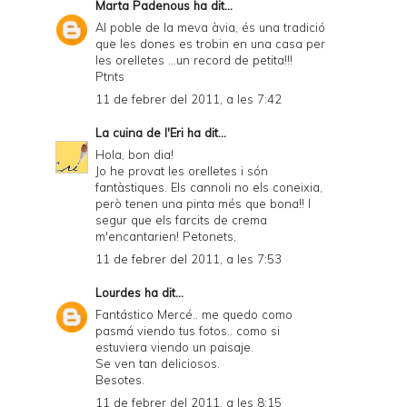
Marta Padenous
ha dit...
Al poble de la meva àvia, és una tradició
que les dones es trobin en una casa per
les orelletes ...un record de petita!!!
Ptnts
11 de febrer del 2011, a les 7:42
La cuina de l'Eri
ha dit...
Hola, bon dia!
Jo he provat les orelletes i són
fantàstiques. Els cannoli no els coneixia,
però tenen una pinta més que bona!! I
segur que els farcits de crema
m'encantarien! Petonets,
11 de febrer del 2011, a les 7:53
Lourdes
ha dit...
Fantástico Mercé.. me quedo como
pasmá viendo tus fotos.. como si
estuviera viendo un paisaje.
Se ven tan deliciosos.
Besotes.
11 de febrer del 2011, a les 8:15