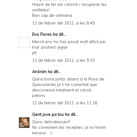
Hauré de fer els cannoli i recuperar les
orelletes!
Bon cap de setmana.
11 de febrer del 2011, a les 8:49
Eva Flores
ha dit...
Mercè ens ho has posat molt dificil per
triar postres! jejeje
pt!
11 de febrer del 2011, a les 9:10
Anònim ha dit...
Quina bona pinta, abans a la Rosa de
Quiocinando ja li he comentat que
desconeixia totalment el canoli...
petons
11 de febrer del 2011, a les 11:18
Gent jove pa tou
ha dit...
Quins delicatessen!!
No coneixiem les receptes, ja no tenim
excusa... :)