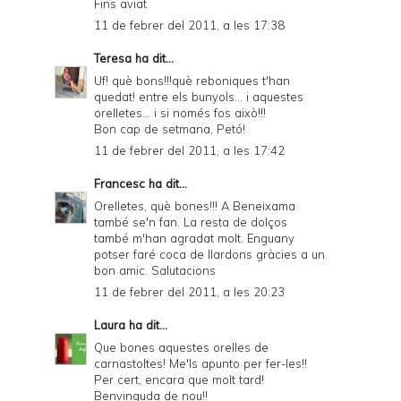
Fins aviat
11 de febrer del 2011, a les 17:38
Teresa
ha dit...
Uf! què bons!!!què reboniques t'han
quedat! entre els bunyols... i aquestes
orelletes... i si només fos això!!!
Bon cap de setmana, Petó!
11 de febrer del 2011, a les 17:42
Francesc
ha dit...
Orelletes, què bones!!! A Beneixama
també se'n fan. La resta de dolços
també m'han agradat molt. Enguany
potser faré coca de llardons gràcies a un
bon amic. Salutacions
11 de febrer del 2011, a les 20:23
Laura
ha dit...
Que bones aquestes orelles de
carnastoltes! Me'ls apunto per fer-les!!
Per cert, encara que molt tard!
Benvinguda de nou!!