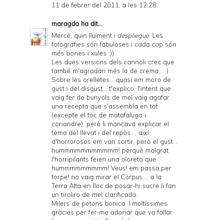
11 de febrer del 2011, a les 12:28
maragda
ha dit...
Mercè, quin lluïment i
despliegue
. Les
fotografies són fabuloses i cada cop són
més bones i xules :))
Les dues versions dels cannoli crec que
també m'agradari més la de crema... ;)
Sobre les orelletes... qüasi em moro de
gust i del disgust... t'explico: l'intent que
vaig fer de bunyols de mel vaig agafar
una recepta que s'assembla en tot
(excepte el toc de matafaluga i
coriandre), però li mancava explicar el
tema del llevat i del repòs..., així
d'horrorosos em van sortir, però el gust...
hummmmmmmmmmm! perquè malgrat
l'horripilants feien una oloreta que
hummmmmmmmm! Veus! em passa per
torpe! no vaig mirar el Corpus..., a la
Terra Alta en lloc de posar-hi sucre li fan
un tiroliro de mel clarificada.
Milers de petons bonica. I moltíssimes
gràcies per fer-me adonar que va fallar