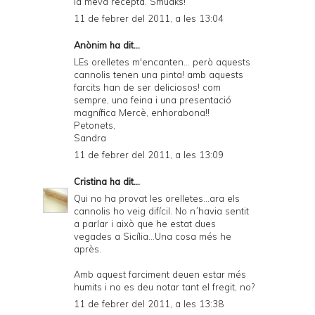
la meva recepta. Smuaks!
11 de febrer del 2011, a les 13:04
Anònim ha dit...
LEs orelletes m'encanten... però aquests
cannolis tenen una pinta! amb aquests
farcits han de ser deliciosos! com
sempre, una feina i una presentació
magnífica Mercè, enhorabona!!
Petonets,
Sandra
11 de febrer del 2011, a les 13:09
Cristina
ha dit...
Qui no ha provat les orelletes...ara els
cannolis ho veig difícil. No n´havia sentit
a parlar i això que he estat dues
vegades a Sicília...Una cosa més he
après.
Amb aquest farciment deuen estar més
humits i no es deu notar tant el fregit, no?
11 de febrer del 2011, a les 13:38