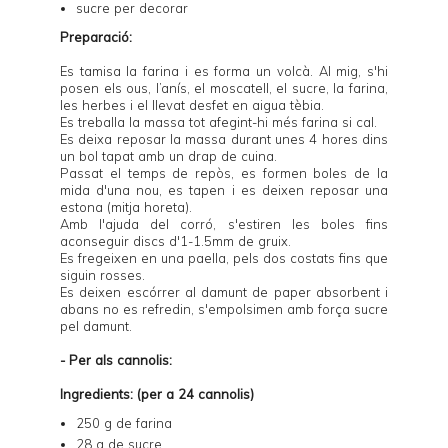
sucre per decorar
Preparació:
Es tamisa la farina i es forma un volcà. Al mig, s'hi
posen els ous, l’anís, el moscatell, el sucre, la farina,
les herbes i el llevat desfet en aigua tèbia.
Es treballa la massa tot afegint-hi més farina si cal.
Es deixa reposar la massa durant unes 4 hores dins
un bol tapat amb un drap de cuina.
Passat el temps de repòs, es formen boles de la
mida d'una nou, es tapen i es deixen reposar una
estona (mitja horeta).
Amb l'ajuda del corró, s'estiren les boles fins
aconseguir discs d'1-1.5mm de gruix.
Es fregeixen en una paella, pels dos costats fins que
siguin rosses.
Es deixen escórrer al damunt de paper absorbent i
abans no es refredin, s'empolsimen amb força sucre
pel damunt.
- Per als cannolis:
Ingredients: (per a 24 cannolis)
250 g de farina
28 g de sucre