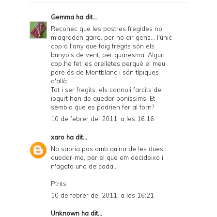
Gemma
ha dit...
Reconec que les postres fregides no
m'agraden gaire, per no dir gens... l'únic
cop a l'any que faig fregits són els
bunyols de vent, per quaresma. Algun
cop he fet les orelletes perquè el meu
pare és de Montblanc i són típiques
d'allà...
Tot i ser fregits, els cannoli farcits de
iogurt han de quedar boníssims! Et
sembla que es podrien fer al forn?
10 de febrer del 2011, a les 16:16
xaro
ha dit...
No sabria pas amb quina de les dues
quedar-me, per el que em decideixo i
n'agafo una de cada...
Ptnts
10 de febrer del 2011, a les 16:21
Unknown
ha dit...