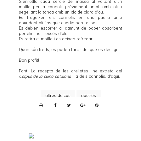
S'enrotlla cada cercle de massa al voltant d'un
motlle per a cannoli
, prèviament untat amb oli, i
segellant la tanca amb un xic de clara d'ou.
Es fregeixen els cannolis en una paella amb
abundant oli fins que quedin ben rossos.
Es deixen escórrer al damunt de paper absorbent
per eliminar l'excés d'oli.
Es retira el motlle i es deixen refredar.
Quan són freds, es poden farcir del que es desitgi.
Bon profit!
Font: La recepta de les orelletes l'he extreta del
Corpus de la cuina catalana
i la dels cannolis, d'
aquí
.
altres dolços
postres
P
r
i
n