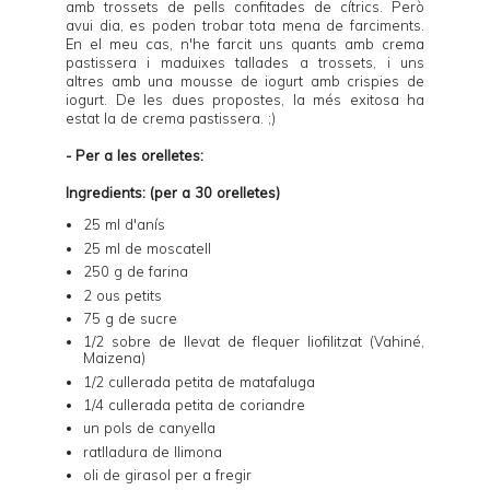
amb trossets de pells confitades de cítrics. Però
avui dia, es poden trobar tota mena de farciments.
En el meu cas, n'he farcit uns quants amb
crema
pastissera
i maduixes tallades a trossets, i uns
altres amb una
mousse de iogurt
amb
crispies de
iogurt
. De les dues propostes, la més exitosa ha
estat la de crema pastissera. ;)
- Per a les orelletes:
Ingredients: (per a 30 orelletes)
25 ml d'anís
25 ml de moscatell
250 g de farina
2 ous petits
75 g de sucre
1/2 sobre de llevat de flequer liofilitzat (Vahiné,
Maizena)
1/2 cullerada petita de matafaluga
1/4 cullerada petita de coriandre
un pols de canyella
ratlladura de llimona
oli de girasol per a fregir