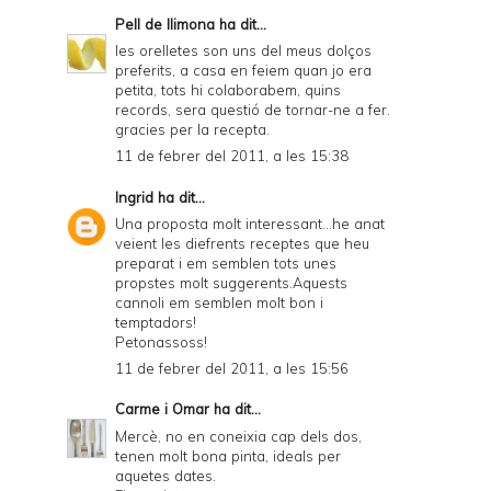
Pell de llimona
ha dit...
les orelletes son uns del meus dolços
preferits, a casa en feiem quan jo era
petita, tots hi colaborabem, quins
records, sera questió de tornar-ne a fer.
gracies per la recepta.
11 de febrer del 2011, a les 15:38
Ingrid
ha dit...
Una proposta molt interessant...he anat
veient les diefrents receptes que heu
preparat i em semblen tots unes
propstes molt suggerents.Aquests
cannoli em semblen molt bon i
temptadors!
Petonassoss!
11 de febrer del 2011, a les 15:56
Carme i Omar
ha dit...
Mercè, no en coneixia cap dels dos,
tenen molt bona pinta, ideals per
aquetes dates.