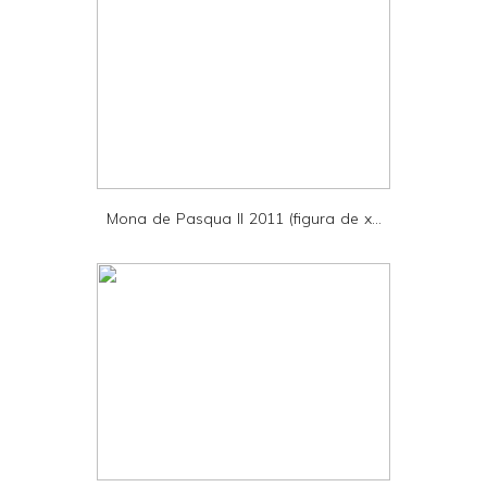
t
e
r
F
r
i
e
Mona de Pasqua II 2011 (figura de x...
n
d
l
y
a
n
d
P