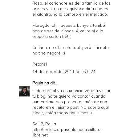
Rosa, el coriandre es de la família de los
anises y si no me equivoco diría que es
el cilantro. Yo lo compro en el mercado.
Maragda, oh... aquests bunyols també
han de ser deliciosos. A veure si a la
propera surten bé! :)
Cristina, no s'hi nota tant, però s'hi nota,
no t'ho negaré. ;)
Petons!
14 de febrer del 2011, a les 0:24
Paula
ha dit...
si de normal ya es un vicio venir a visitar
tu blog, no te quiero yo contar cuando
aun encima nos presentas más de una
receta en el mismo post. NO sabría cual
elegir, están todos riquisimos ;)
Salu2, Paula
http://conlaszarpasenlamasa.cultura-
libre.net