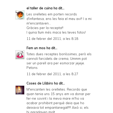
el taller de cuina
ha dit...
Les orelletes em porten records
d'infantesa, ens les feia el meu avi!! I a mi
m'encantaven...
Gràcies per la recepta!!
I quina llum més maca les teves fotos!
11 de febrer del 2011, a les 8:18
Fem un mos
ha dit...
Totes dues receptes boníssimes, però els
cannoli farcidets de crema, Ummm pot
ser un parell ara per esmorzar jejeje.
Petons
11 de febrer del 2011, a les 8:27
Coses de Llàbiro
ha dit...
M'encanten les orelletes. Recordo que
quan tenia uns 15 anys em va donar per
fer-ne sovint i la meva mare m'ho va
acabar prohibint perquè deia que ho
deixava tot empantanegat!!!! Això si, els
hi agradaven molt.