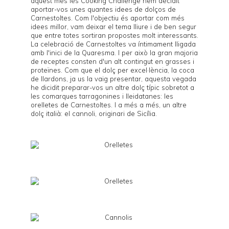
aquest mes les
Cooking Challenge
hem decidit
aportar-vos unes quantes idees de dolços de
Carnestoltes. Com l'objectiu és aportar com més
idees millor, vam deixar el tema lliure i de ben segur
que entre totes sortiran propostes molt interessants.
La celebració de Carnestoltes va íntimament lligada
amb l'inici de la Quaresma. I per això la gran majoria
de receptes consten d'un alt contingut en grasses i
proteïnes. Com que el dolç per excel·lència, la
coca
de llardons
, ja us la vaig presentar, aquesta vegada
he dicidit preparar-vos un altre dolç típic sobretot a
les comarques tarragonines i lleidatanes: les
orelletes de Carnestoltes
. I a més a més, un altre
dolç italià: el
cannoli
, originari de Sicília.