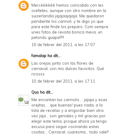
Mercèèèèèè hemos coincidido con les
orelletes, aunque con otro nombre en la
suizerlandia jajajaajajaja. Me quedaron
pendiente los cannoli, y te digo yo que
para este finde los preparo. Com sempre
unes fotos de revista bonica meva, un
petonàs guapa!!!!!
10 de febrer del 2011, a les 17:07
famalap
ha dit...
Las orejas junto con las flores de
carnaval, son mis dulces favoritos. Qué
ricosss
10 de febrer del 2011, a les 17:11
Quo
ha dit...
Me encantan tus cannolis.... jajaja y esas
orejitas.... que buenas! pues nada, a la
lista de recetas y a engordar bien otra
vez jaja... son geniales y mil gracias por
elegir este tema, proque ahora ya tengo
excusa para seguir cocinando estas
cositas... Carnaval, cuaresma... todo vale!!