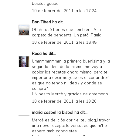
besitos guapa
10 de febrer del 2011, a les 17:24
Bon Tiberi
ha dit...
Ohhh...què bones que semblen!! A la
carpeta de pendents! Un petó, Paula
10 de febrer del 2011, a les 18:48
Rosa
ha dit...
Ummmmmmmm la primera buenisima y la
segunda idem de lo mismo, me voy a
copiar las recetas ahora mismo, pero te
importaria decirme ¿que es el coriandre?
es que no tengo ni idea ¿ y donde se
compra?.
UN besito Mercè y gracias de antemano.
10 de febrer del 2011, a les 19:20
maria cosbel la bisbal
ha dit...
Mercè es deliciòs obrir el teu blog,i trovar
una nova recepte,la veritat es que m'ho
espero amb candaletes.