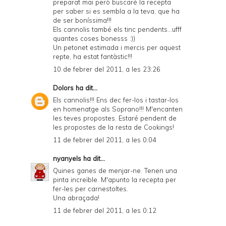
preparat mai però buscaré la recepta
per saber si es sembla a la teva, que ha
de ser boníssima!!!
Els cannolis també els tinc pendents...ufff
quantes coses bonesss :))
Un petonet estimada i mercis per aquest
repte, ha estat fantàstic!!!
10 de febrer del 2011, a les 23:26
Dolors
ha dit...
Els cannolis!!! Ens dec fer-los i tastar-los
en homenatge als Soprano!!! M'encanten
les teves propostes. Estaré pendent de
les propostes de la resta de Cookings!
11 de febrer del 2011, a les 0:04
nyanyels
ha dit...
Quines ganes de menjar-ne. Tenen una
pinta increïble. M'apunto la recepta per
fer-les per carnestoltes.
Una abraçada!
11 de febrer del 2011, a les 0:12