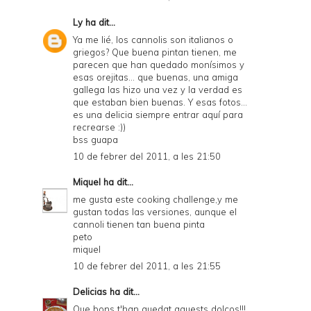
Ly
ha dit...
Ya me lié, los cannolis son italianos o
griegos? Que buena pintan tienen, me
parecen que han quedado monísimos y
esas orejitas... que buenas, una amiga
gallega las hizo una vez y la verdad es
que estaban bien buenas. Y esas fotos...
es una delicia siempre entrar aquí para
recrearse :))
bss guapa
10 de febrer del 2011, a les 21:50
Miquel
ha dit...
me gusta este cooking challenge,y me
gustan todas las versiones, aunque el
cannoli tienen tan buena pinta
peto
miquel
10 de febrer del 2011, a les 21:55
Delicias
ha dit...
Que bons t'han quedat aquests dolços!!!