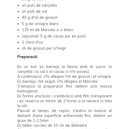
un pols de canyella
un pols de sal
40 g d'oli de girasol
5 g de vinagre blanc
125 ml de Marsala o vi blanc
(opcional: 5 g de cacau pur en pols)
1 clara d'ou
oli de girasol per a fregir
Preparació:
En un bol, es barreja la farina amb el sucre, la
canyella i la sal (i el cacau si n'hi poseu).
A continuació, s'hi afegeix l'oli de girasol i el vinagre.
Es barreja i tot seguit, s'hi afegeix el Marsala.
S'amassa la preparació fins obtenir una massa
homogènia.
Es forma una bola i s'embolica amb film transparent
i es reserva un mínim de 2 hores a la nevera (o tota
la nit).
Passat el temps de repòs, s'estira la massa al
damunt d'una superfície enfarinada fins obtenir un
gruix de 1-1.5mm.
Es tallen cercles de 10 cm de diàmetre.