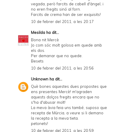
vegada, però farcits de cabell d'àngel, i
no eren fregits sinó al forn.
Farcits de crema han de ser exquisits!
10 de febrer del 2011, a les 20:17
Mesilda
ha dit...
Bona nit Mercè
Jo com sóc molt golosa em quede amb
els dos.
Per demanar que no quede.
Besets
10 de febrer del 2011, a les 20:56
Unknown
ha dit...
Què bones aquestes dues propostes que
ens presentes Mercè! m'agraden
aquests dolços fregits encara que no
s'ha d'abusar molt!
La meva àvia feia uns també, suposo que
recepta de Múrcia, a veure si li demano
la recepta a la meva tieta.
petonets!
10 de febrer del 2011, a les 20:59