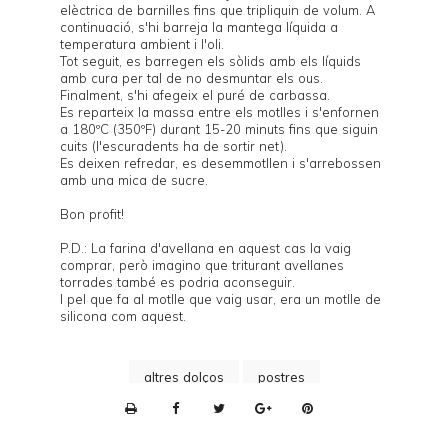
elèctrica de barnilles fins que tripliquin de volum. A
continuació, s'hi barreja la mantega líquida a
temperatura ambient i l'oli.
Tot seguit, es barregen els sòlids amb els líquids
amb cura per tal de no desmuntar els ous.
Finalment, s'hi afegeix el puré de carbassa.
Es reparteix la massa entre els motlles i s'enfornen
a 180ºC (350ºF) durant 15-20 minuts fins que siguin
cuits (l'escuradents ha de sortir net).
Es deixen refredar, es desemmotllen i s'arrebossen
amb una mica de sucre.
Bon profit!
P.D.: La farina d'avellana en aquest cas la vaig
comprar, però imagino que triturant avellanes
torrades també es podria aconseguir.
I pel que fa al motlle que vaig usar, era un motlle de
silicona com
aquest
.
altres dolços
postres
P
r