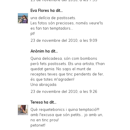
Eva Flores
ha dit...
una delícia de pastissets.
Les fotos són precioses, només veure'ls
es fan tan temptadors...
pt!
23 de novembre del 2010, a les 9:09
Anònim ha dit...
Quina delicadesa, són com bombons
però fets pastissets. Ets una artista, t'han
quedat genia. No saps el munt de
receptes teves que tinc pendents de fer,
és que totes m'agraden!
Una abraçada.
23 de novembre del 2010, a les 9:26
Teresa
ha dit...
Què requetebonics i quina temptació!!!
amb l'excusa que són petits... jo amb un,
no en tinc prou!
petonet!