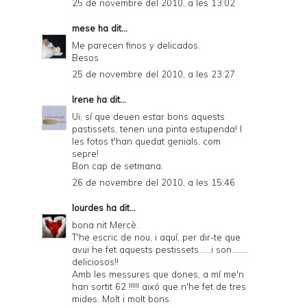
25 de novembre del 2010, a les 13:02
mese
ha dit...
Me parecen finos y delicados.
Besos
25 de novembre del 2010, a les 23:27
Irene
ha dit...
Ui, sí que deuen estar bons aquests
pastissets, tenen una pinta estupenda! I
les fotos t'han quedat genials, com
sepre!
Bon cap de setmana.
26 de novembre del 2010, a les 15:46
lourdes
ha dit...
bona nit Mercè.
T'he escric de nou, i aquí, per dir-te que
avui he fet aquests pestissets......i son........
deliciosos!!
Amb les messures que dones, a mí me'n
han sortit 62 !!!!! aixó que n'he fet de tres
mides. Molt i molt bons.