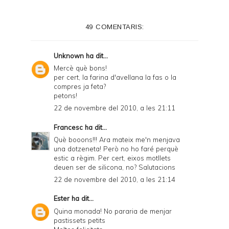
49 COMENTARIS:
Unknown
ha dit...
Mercè què bons!
per cert, la farina d'avellana la fas o la
compres ja feta?
petons!
22 de novembre del 2010, a les 21:11
Francesc
ha dit...
Què booons!!! Ara mateix me'n menjava
una dotzeneta! Però no ho faré perquè
estic a règim. Per cert, eixos motllets
deuen ser de silicona, no? Salutacions
22 de novembre del 2010, a les 21:14
Ester
ha dit...
Quina monada! No pararia de menjar
pastissets petits