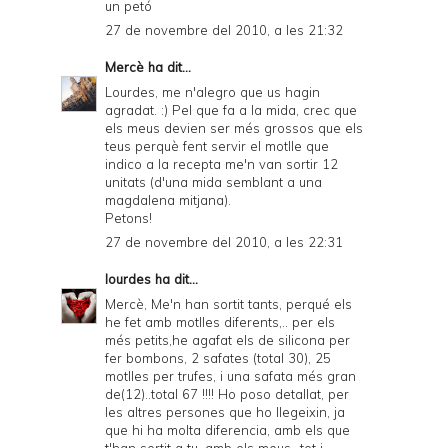
un petó
27 de novembre del 2010, a les 21:32
Mercè
ha dit...
Lourdes, me n'alegro que us hagin
agradat. :) Pel que fa a la mida, crec que
els meus devien ser més grossos que els
teus perquè fent servir el motlle que
indico a la recepta me'n van sortir 12
unitats (d'una mida semblant a una
magdalena mitjana).
Petons!
27 de novembre del 2010, a les 22:31
lourdes
ha dit...
Mercè, Me'n han sortit tants, perqué els
he fet amb motlles diferents,.. per els
més petits,he agafat els de silicona per
fer bombons, 2 safates (total 30), 25
motlles per trufes, i una safata més gran
de(12)..total 67 !!!! Ho poso detallat, per
les altres persones que ho llegeixin, ja
que hi ha molta diferencia, amb els que
t'han sortit a tu, amb els meus...tot i