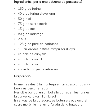
Ingredients: (per a una dotzena de pastissets)
160 g de farina
40 g de farina d'avellana
50 g d'oli
75 g de sucre morè
15 g de mel
80 g de mantega
2 ous
125 g de puré de carbassa
1.5 cullerades petites d'impulsor (Royal)
un pols de canyella
un pols de vainilla
un pols de sal
sucre blanc per arrebossar
Preparació:
Primer, es desfà la mantega en un cassó a foc mig-
baix i es deixa refredar.
Per altra banda, en un bol s'hi barregen les farines,
la canyella, la vainilla i la sal.
En el vas de la batedora, es baten els ous amb el
sucre morè i la mel amb l'ajuda de la batedora