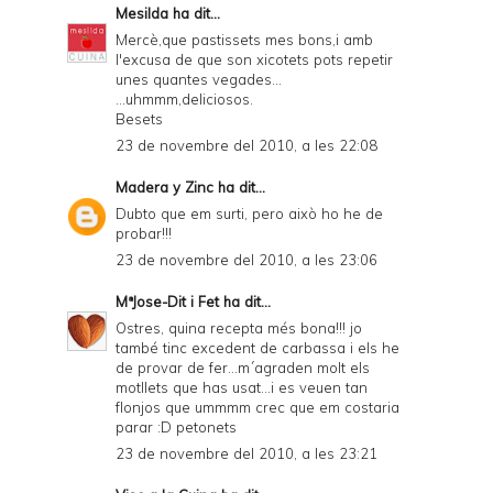
Mesilda
ha dit...
Mercè,que pastissets mes bons,i amb
l'excusa de que son xicotets pots repetir
unes quantes vegades...
...uhmmm,deliciosos.
Besets
23 de novembre del 2010, a les 22:08
Madera y Zinc
ha dit...
Dubto que em surti, pero això ho he de
probar!!!
23 de novembre del 2010, a les 23:06
MªJose-Dit i Fet
ha dit...
Ostres, quina recepta més bona!!! jo
també tinc excedent de carbassa i els he
de provar de fer...m´agraden molt els
motllets que has usat...i es veuen tan
flonjos que ummmm crec que em costaria
parar :D petonets
23 de novembre del 2010, a les 23:21