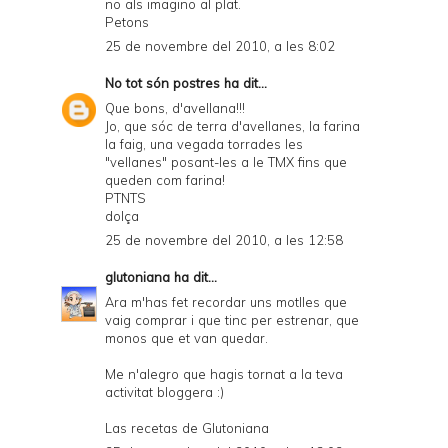
no als imagino al plat.
Petons
25 de novembre del 2010, a les 8:02
No tot són postres
ha dit...
Que bons, d'avellana!!!
Jo, que sóc de terra d'avellanes, la farina
la faig, una vegada torrades les
"vellanes" posant-les a le TMX fins que
queden com farina!
PTNTS
dolça
25 de novembre del 2010, a les 12:58
glutoniana
ha dit...
Ara m'has fet recordar uns motlles que
vaig comprar i que tinc per estrenar, que
monos que et van quedar.
Me n'alegro que hagis tornat a la teva
activitat bloggera :)
Las recetas de Glutoniana