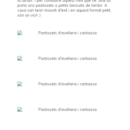
la tardor. I per combatre aquest fred que ve, avui us
porto uns pastissets o petits bescuits de tardor. A
casa van tenir mooolt d'èxit i en aquest format petit,
són un vici! ;)