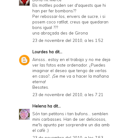
Els motlles poden ser d'aquests que hi
han per fer bombons??
Per rebossar-los, envers de sucre, i si
posem coco ratllat, creus que quedaran
bons igual ???
una abraçada des de Girona
23 de novembre del 2010, a les 1:52
Lourdes
ha dit...
Ainsss.. estoy en el trabajo y no me deja
ver las fotos este ordenador. ¿Puedes
imaginar el deseo que tengo de verlas
en casa?.. ¡Se me va a hacer la mañana
eterna!
Besotes.
23 de novembre del 2010, a les 7:21
Helena
ha dit...
Són tan petitons i tan bufons... semblen
mini carbasses. Han de ser deliciosos,
me'ls apunto per sorprendre un dia amb
el cafè ;)
23 de novembre del 2010, a les 7:53