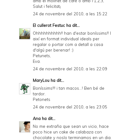
amb el molinet de cafè o amb l'1,2,3,
Salut i felicitat¡
24 de novembre del 2010, a les 15:22
El cullerot Festuc
ha dit...
Ohhhhhhhhhh!! han d'estar boníssims!! I
així en format individual ideals per
regalar o portar com a detall a casa
d'algú per berenar! :)
Petunets,
Eva.
24 de novembre del 2010, a les 22:09
MaryLou
ha dit...
Boníssims!!! i tan macos...! Ben bé de
tardor.
Petonets
24 de novembre del 2010, a les 23:05
Ana
ha dit...
No me extraña que sean un vicio, hace
poco hice un cake de calabaza con
chocolate y noslo terminamos en un dia.