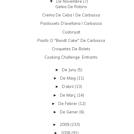
De Novembre
(7)
▼
Gelea De Robins
Crema De Ceba I De Carbassa
Pastissets D'avellana I Carbassa
Codonyat
Pastís O "bundt Cake" De Carbassa
Croquetes De Bolets
Cooking Challenge: Entrants
De Juny
(5)
►
De Maig
(11)
►
D’abril
(13)
►
De Març
(14)
►
De Febrer
(12)
►
De Gener
(6)
►
2009
(233)
►
2008
(91)
►