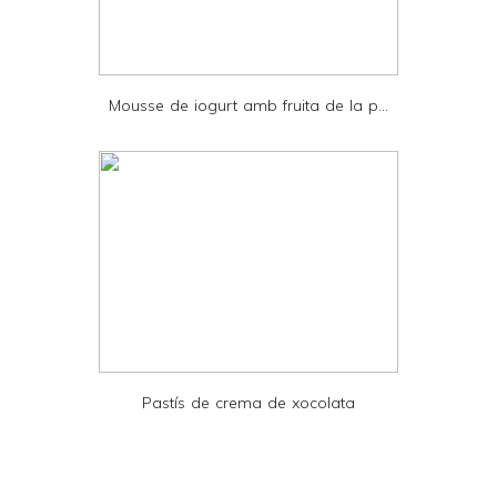
d
P
D
Mousse de iogurt amb fruita de la p...
F
Pastís de crema de xocolata