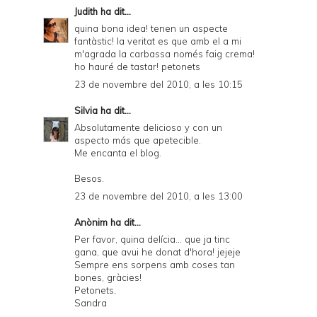
Judith
ha dit...
quina bona idea! tenen un aspecte
fantàstic! la veritat es que amb el a mi
m'agrada la carbassa només faig crema!
ho hauré de tastar! petonets
23 de novembre del 2010, a les 10:15
Silvia
ha dit...
Absolutamente delicioso y con un
aspecto más que apetecible.
Me encanta el blog.
Besos.
23 de novembre del 2010, a les 13:00
Anònim ha dit...
Per favor, quina delícia... que ja tinc
gana, que avui he donat d'hora! jejeje
Sempre ens sorpens amb coses tan
bones, gràcies!
Petonets,
Sandra