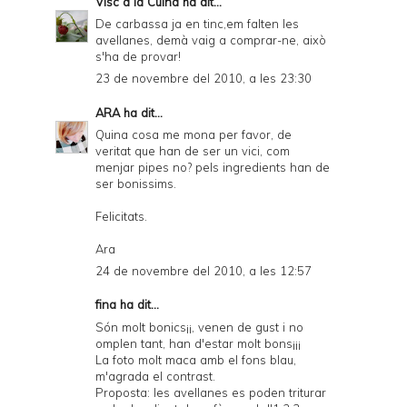
Visc a la Cuina
ha dit...
De carbassa ja en tinc,em falten les
avellanes, demà vaig a comprar-ne, això
s'ha de provar!
23 de novembre del 2010, a les 23:30
ARA
ha dit...
Quina cosa me mona per favor, de
veritat que han de ser un vici, com
menjar pipes no? pels ingredients han de
ser bonissims.
Felicitats.
Ara
24 de novembre del 2010, a les 12:57
fina ha dit...
Són molt bonics¡¡, venen de gust i no
omplen tant, han d'estar molt bons¡¡¡
La foto molt maca amb el fons blau,
m'agrada el contrast.
Proposta: les avellanes es poden triturar