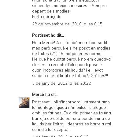
siguen les mateixes mesures.....Sempre
depent dels motlles.
Forta abraçada
28 de novembre del 2010, a les 0:15
Pastisset ha dit...
Hola Mercè! A mi també me n'han sortit
més però perquè els he posat en motlles
de trufes (21) i 5 magdalenes normals.
He que he dubtat perquè no em quedava
clar en la recepta: l'oli quan li poses?
quan incorpores els líquids? i el llevat
suposo que al final de tot no?? Gràcies!!!
3 de juny del 2012, a les 20:22
Mercè
ha dit...
Pastisset, l'oli s'incorpora juntament amb
la mantega líquida i l'impulsor s'afegeix
amb les farines. És a dir, primer es fa una
barreja de sòlids per una banda i una de
líquids per l'altra, i després es barreja (tal
com diu la recepta).
4 de juny del 2012, a les 8:12