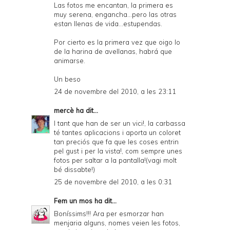
Las fotos me encantan, la primera es
muy serena, engancha...pero las otras
estan llenas de vida...estupendas.
Por cierto es la primera vez que oigo lo
de la harina de avellanas, habrá que
animarse.
Un beso
24 de novembre del 2010, a les 23:11
mercè
ha dit...
I tant que han de ser un vici!, la carbassa
té tantes aplicacions i aporta un coloret
tan preciós que fa que les coses entrin
pel gust i per la vista!, com sempre unes
fotos per saltar a la pantalla!(vagi molt
bé dissabte!)
25 de novembre del 2010, a les 0:31
Fem un mos
ha dit...
Boníssims!!! Ara per esmorzar han
menjaria alguns, nomes veien les fotos,