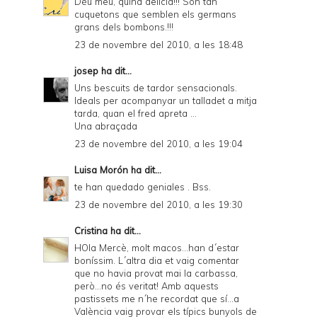
Déu meu, quina delícia!!! Són tan
cuquetons que semblen els germans
grans dels bombons.!!!
23 de novembre del 2010, a les 18:48
josep
ha dit...
Uns bescuits de tardor sensacionals.
Ideals per acompanyar un talladet a mitja
tarda, quan el fred apreta ...
Una abraçada
23 de novembre del 2010, a les 19:04
Luisa Morón
ha dit...
te han quedado geniales . Bss.
23 de novembre del 2010, a les 19:30
Cristina
ha dit...
HOla Mercè, molt macos...han d´estar
boníssim. L´altra dia et vaig comentar
que no havia provat mai la carbassa,
però...no és veritat! Amb aquests
pastissets me n´he recordat que sí...a
València vaig provar els típics bunyols de