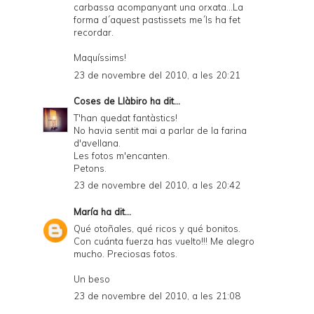
carbassa acompanyant una orxata...La
forma d´aquest pastissets me´ls ha fet
recordar.
Maquíssims!
23 de novembre del 2010, a les 20:21
Coses de Llàbiro
ha dit...
T'han quedat fantàstics!
No havia sentit mai a parlar de la farina
d'avellana.
Les fotos m'encanten.
Petons.
23 de novembre del 2010, a les 20:42
María
ha dit...
Qué otoñales, qué ricos y qué bonitos.
Con cuánta fuerza has vuelto!!! Me alegro
mucho. Preciosas fotos.
Un beso
23 de novembre del 2010, a les 21:08