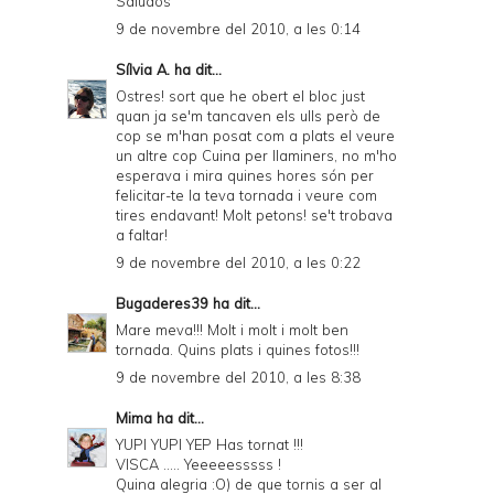
Saludos
9 de novembre del 2010, a les 0:14
Sílvia A.
ha dit...
Ostres! sort que he obert el bloc just
quan ja se'm tancaven els ulls però de
cop se m'han posat com a plats el veure
un altre cop Cuina per llaminers, no m'ho
esperava i mira quines hores són per
felicitar-te la teva tornada i veure com
tires endavant! Molt petons! se't trobava
a faltar!
9 de novembre del 2010, a les 0:22
Bugaderes39
ha dit...
Mare meva!!! Molt i molt i molt ben
tornada. Quins plats i quines fotos!!!
9 de novembre del 2010, a les 8:38
Mima
ha dit...
YUPI YUPI YEP Has tornat !!!
VISCA ..... Yeeeeesssss !
Quina alegria :O) de que tornis a ser al