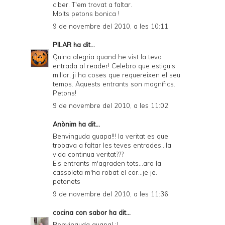
ciber. T'em trovat a faltar.
Molts petons bonica !
9 de novembre del 2010, a les 10:11
PILAR
ha dit...
Quina alegria quand he vist la teva
entrada al reader! Celebro que estiguis
millor, ji ha coses que requereixen el seu
temps. Aquests entrants son magnífics.
Petons!
9 de novembre del 2010, a les 11:02
Anònim ha dit...
Benvinguda guapa!!! la veritat es que
trobava a faltar les teves entrades...la
vida continua veritat???
Els entrants m'agraden tots...ara la
cassoleta m'ha robat el cor...je je.
petonets
9 de novembre del 2010, a les 11:36
cocina con sabor
ha dit...
Benvinguda guapa! :)