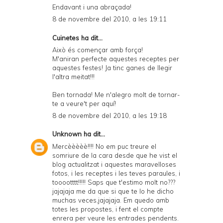
Endavant i una abraçada!
8 de novembre del 2010, a les 19:11
Cuinetes
ha dit...
Això és començar amb força!
M'aniran perfecte aquestes receptes per
aquestes festes! Ja tinc ganes de llegir
l'altra meitat!!!
Ben tornada! Me n'alegro molt de tornar-
te a veure't per aquí!
8 de novembre del 2010, a les 19:18
Unknown
ha dit...
Mercèèèèè!!!! No em puc treure el
somriure de la cara desde que he vist el
blog actualitzat i aquestes maravelloses
fotos, i les receptes i les teves paraules, i
tooootttt!!!!! Saps que t'estimo molt no???
jajajaja me da que si que te lo he dicho
muchas veces,jajajaja. Em quedo amb
totes les propostes, i fent el compte
enrera per veure les entrades pendents.