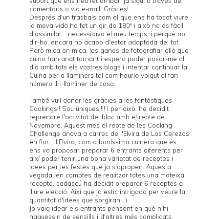
suport que ens heu fet arribar; ja sigui a través de
comentaris o via e-mail. Gràcies!
Després d'un trasbals com el que ens ha tocat viure,
la meva vida ha fet un gir de 180º i això no és fàcil
d'assimilar... necessitava el meu temps, i perquè no
dir-ho, encara no acabo d'estar adaptada del tot.
Però mica en mica, les ganes de fotografiar allò que
cuino han anat tornant i espero poder posar-me al
dia amb tots els vostres blogs i intentar continuar la
Cuina per a llaminers
tal com hauria volgut el fan
número 1 i llaminer de casa.
També vull donar les gràcies a les fantàstiques
Cookings!! Sou úniques!!!! I per això, he decidit
reprendre l'activitat del bloc amb el repte de
Novembre. Aquest mes el repte de les
Cooking
Challenge
anava a càrrec de l'Elvira de
Los Cerezos
en flor
. I l'Elvira, com a boníssima cuinera que és,
ens va proposar preparar 6 entrants diferents per
així poder tenir una bona varietat de receptes i
idees per les festes que ja s'apropen. Aquesta
vegada, en comptes de realitzar totes una mateixa
recepta, cadascú ha decidit preparar 6 receptes a
lliure elecció. Així que ja estic intrigada per veure la
quantitat d'idees que sorgiran. :)
Jo vaig idear els entrants pensant en què n'hi
haguéssin de senzills i d'altres més complicats,