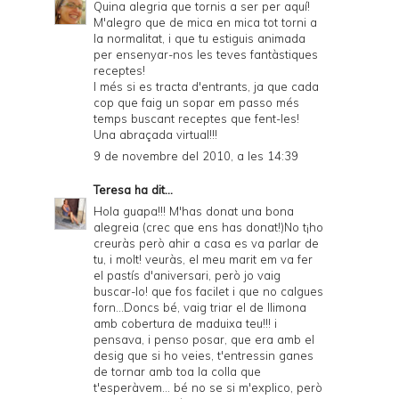
Quina alegria que tornis a ser per aquí!
M'alegro que de mica en mica tot torni a
la normalitat, i que tu estiguis animada
per ensenyar-nos les teves fantàstiques
receptes!
I més si es tracta d'entrants, ja que cada
cop que faig un sopar em passo més
temps buscant receptes que fent-les!
Una abraçada virtual!!!
9 de novembre del 2010, a les 14:39
Teresa
ha dit...
Hola guapa!!! M'has donat una bona
alegreia (crec que ens has donat!)No t¡ho
creuràs però ahir a casa es va parlar de
tu, i molt! veuràs, el meu marit em va fer
el pastís d'aniversari, però jo vaig
buscar-lo! que fos facilet i que no calgues
forn...Doncs bé, vaig triar el de llimona
amb cobertura de maduixa teu!!! i
pensava, i penso posar, que era amb el
desig que si ho veies, t'entressin ganes
de tornar amb toa la colla que
t'esperàvem... bé no se si m'explico, però