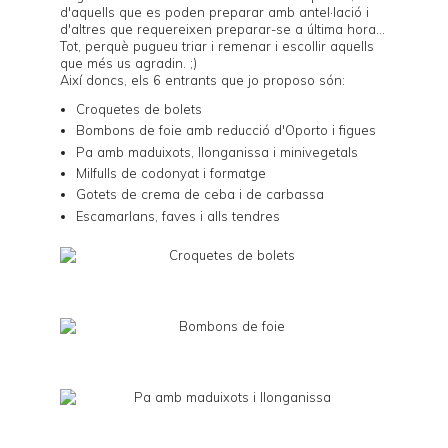
d'aquells que es poden preparar amb antel·lació i
d'altres que requereixen preparar-se a última hora...
Tot, perquè pugueu triar i remenar i escollir aquells
que més us agradin. ;)
Així doncs, els 6 entrants que jo proposo són:
Croquetes de bolets
Bombons de foie amb reducció d'Oporto i figues
Pa amb maduixots, llonganissa i minivegetals
Milfulls de codonyat i formatge
Gotets de crema de ceba i de carbassa
Escamarlans, faves i alls tendres