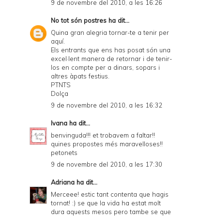
9 de novembre del 2010, a les 16:26
No tot són postres
ha dit...
Quina gran alegria tornar-te a tenir per
aquí.
Els entrants que ens has posat són una
excel·lent manera de retornar i de tenir-
los en compte per a dinars, sopars i
altres àpats festius.
PTNTS
Dolça
9 de novembre del 2010, a les 16:32
Ivana
ha dit...
benvinguda!!! et trobavem a faltar!!
quines propostes més maravelloses!!
petonets
9 de novembre del 2010, a les 17:30
Adriana
ha dit...
Merceee! estic tant contenta que hagis
tornat! :) se que la vida ha estat molt
dura aquests mesos pero tambe se que