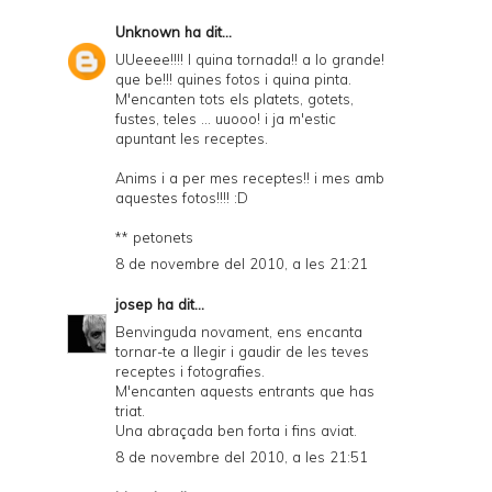
Unknown
ha dit...
UUeeee!!!! I quina tornada!! a lo grande!
que be!!! quines fotos i quina pinta.
M'encanten tots els platets, gotets,
fustes, teles ... uuooo! i ja m'estic
apuntant les receptes.
Anims i a per mes receptes!! i mes amb
aquestes fotos!!!! :D
** petonets
8 de novembre del 2010, a les 21:21
josep
ha dit...
Benvinguda novament, ens encanta
tornar-te a llegir i gaudir de les teves
receptes i fotografies.
M'encanten aquests entrants que has
triat.
Una abraçada ben forta i fins aviat.
8 de novembre del 2010, a les 21:51