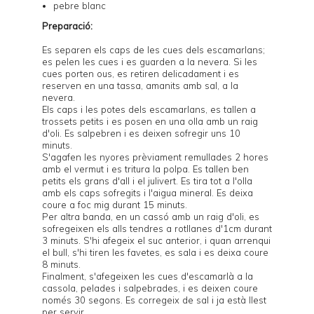
pebre blanc
Preparació:
Es separen els caps de les cues dels escamarlans;
es pelen les cues i es guarden a la nevera. Si les
cues porten ous, es retiren delicadament i es
reserven en una tassa, amanits amb sal, a la
nevera.
Els caps i les potes dels escamarlans, es tallen a
trossets petits i es posen en una olla amb un raig
d'oli. Es salpebren i es deixen sofregir uns 10
minuts.
S'agafen les nyores prèviament remullades 2 hores
amb el vermut i es tritura la polpa. Es tallen ben
petits els grans d'all i el julivert. Es tira tot a l'olla
amb els caps sofregits i l'aigua mineral. Es deixa
coure a foc mig durant 15 minuts.
Per altra banda, en un cassó amb un raig d'oli, es
sofregeixen els alls tendres a rotllanes d'1cm durant
3 minuts. S'hi afegeix el suc anterior, i quan arrenqui
el bull, s'hi tiren les favetes, es sala i es deixa coure
8 minuts.
Finalment, s'afegeixen les cues d'escamarlà a la
cassola, pelades i salpebrades, i es deixen coure
només 30 segons. Es corregeix de sal i ja està llest
per servir.