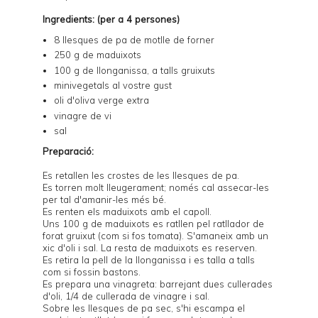
Ingredients: (per a 4 persones)
8 llesques de pa de motlle de forner
250 g de maduixots
100 g de llonganissa, a talls gruixuts
minivegetals al vostre gust
oli d'oliva verge extra
vinagre de vi
sal
Preparació:
Es retallen les crostes de les llesques de pa.
Es torren molt lleugerament; només cal assecar-les
per tal d'amanir-les més bé.
Es renten els maduixots amb el capoll.
Uns 100 g de maduixots es ratllen pel ratllador de
forat gruixut (com si fos tomata). S'amaneix amb un
xic d'oli i sal. La resta de maduixots es reserven.
Es retira la pell de la llonganissa i es talla a talls
com si fossin bastons.
Es prepara una vinagreta: barrejant dues cullerades
d'oli, 1/4 de cullerada de vinagre i sal.
Sobre les llesques de pa sec, s'hi escampa el