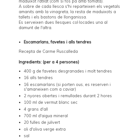
maduixot ratllat (com si fos pa amb tomata).
A sobre de cada llesca s'hi reparteixen els vegetals
amanits amb la vinagreta, la resta de maduixots a
tallets i els bastons de llonganissa.
Es serveixen dues llesques col·locades una al
damunt de l'altra.
Escamarlans, favetes i alls tendres
Recepta de
Carme Ruscalleda
Ingredients: (per a 4 persones)
400 g de favetes desgranades i molt tendres
16 alls tendres
16 escamarlans (si porten ous, es reserven i
s'amaneixen com a caviar)
2 nyores obertes i remullades durant 2 hores
100 ml de vermut blanc sec
4 grans d'all
700 ml d'aigua mineral
20 fulles de julivert
oli d'oliva verge extra
sal