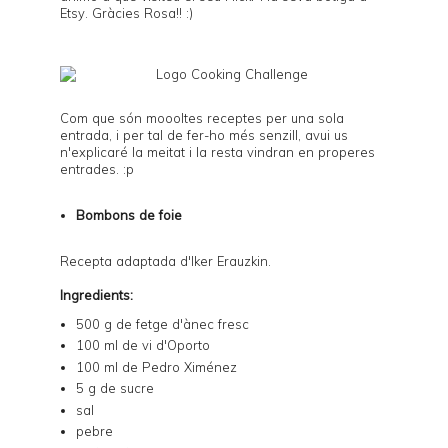
Etsy
. Gràcies Rosa!! :)
Com que són moooltes receptes per una sola
entrada, i per tal de fer-ho més senzill, avui us
n'explicaré la meitat i la resta vindran en properes
entrades. :p
Bombons de foie
Recepta adaptada d'Iker Erauzkin.
Ingredients:
500 g de fetge d'ànec fresc
100 ml de vi d'Oporto
100 ml de Pedro Ximénez
5 g de sucre
sal
pebre