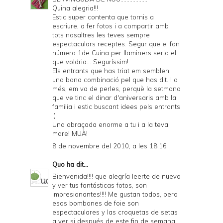
Quina alegria!!!
Estic super contenta que tornis a
escriure, a fer fotos i a compartir amb
tots nosaltres les teves sempre
espectaculars receptes. Segur que el fan
número 1de Cuina per llaminers seria el
que voldria... Seguríssim!
Els entrants que has triat em semblen
una bona combinació pel que has dit. I a
més, em va de perles, perquè la setmana
que ve tinc el dinar d'aniversaris amb la
familia i estic buscant idees pels entrants
;)
Una abraçada enorme a tu i a la teva
mare! MUÀ!
8 de novembre del 2010, a les 18:16
Quo
ha dit...
Bienvenida!!!! que alegría leerte de nuevo
y ver tus fantásticas fotos, son
impresionantes!!!! Me gustan todos, pero
esos bombones de foie son
espectaculares y las croquetas de setas
a ver si después de este fin de semana