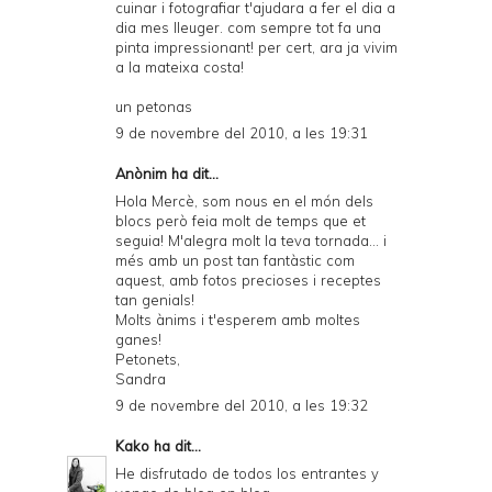
cuinar i fotografiar t'ajudara a fer el dia a
dia mes lleuger. com sempre tot fa una
pinta impressionant! per cert, ara ja vivim
a la mateixa costa!
un petonas
9 de novembre del 2010, a les 19:31
Anònim ha dit...
Hola Mercè, som nous en el món dels
blocs però feia molt de temps que et
seguia! M'alegra molt la teva tornada... i
més amb un post tan fantàstic com
aquest, amb fotos precioses i receptes
tan genials!
Molts ànims i t'esperem amb moltes
ganes!
Petonets,
Sandra
9 de novembre del 2010, a les 19:32
Kako
ha dit...
He disfrutado de todos los entrantes y