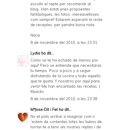
escollir el repte per recomenár al
blog...Han estat unes propoestes
fantàstiques, les fotos...mereavelloses
com sempre!! Estarem esperant la reste
de receptes, per pendre bona nota..
Núria
8 de novembre del 2010, a les 23:31
Lydia
ha dit...
Como se te ha echado de menos por
aquí! Pero se entiende que necesitaras
tu tiempo. Poco a poco y a seguir
disfrutando de la cocina y todo aquello
que te gusta. Y nosotros por aquí para
verlo! Me han encantado las recetas ;)
Muacks
8 de novembre del 2010, a les 23:38
MªJose-Dit i Fet
ha dit...
No et pots arribar a imaginar com n
´estem de contentes totes les kukins de
tornar-te a tenir als nostres reptes i de