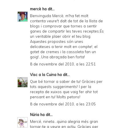
mercè
ha dit...
Benvinguda Mercè, m'ha fet molt
contenta veure't dalt de tot de la llista de
blogs i comprovar que tornes a sentir
ganes de compartir les teves receptes.És
un veritable plaer obrir el teu blog.
Aquestes propostes són unes
delicateses a tenir molt en compte!, el
gotet de cremes i la cassoleta fan un
goig!...Una abraçada ben forta!
8 de novembre del 2010, a les 22:51
Visc a la Cuina
ha dit...
Que bé tornar a saber de tu! Gràcies per
tots aquests suggeriments! I per la
recepta de xuixos que vaig fer ahir tot
pensant en tu! Molts petons!
8 de novembre del 2010, a les 23:05
Núria
ha dit...
Mercé, nineta...quina alegria més gran
tornar-te a veure en actiu. Gràcies per