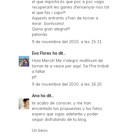
el que importa és que poc a poc vagis
recuperant les ganes d'ensenyar-nos tot
el que fas i saps!!!
Aquests entrants s'han de tornar a
mirar...boníssims!
Quina gran alegria!!!
petonàs
9 de novembre del 2010, a les 15:31
Eva Flores
ha dit...
Hola Mercè! Me n'alegro moltíssim de
tornar-te a veure per aquí. Se t'ha trobat
a faltar.
pt!
9 de novembre del 2010, a les 16:20
Ana
ha dit...
te acabo de conocer, y me han
encantado tus propuestas y tus fotos,
espero que sigas adelante y poder
seguir disfrutando de tu blog,
Un beso