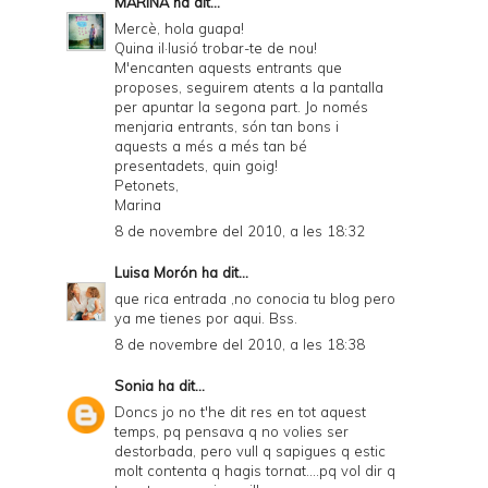
MARINA
ha dit...
Mercè, hola guapa!
Quina il·lusió trobar-te de nou!
M'encanten aquests entrants que
proposes, seguirem atents a la pantalla
per apuntar la segona part. Jo només
menjaria entrants, són tan bons i
aquests a més a més tan bé
presentadets, quin goig!
Petonets,
Marina
8 de novembre del 2010, a les 18:32
Luisa Morón
ha dit...
que rica entrada ,no conocia tu blog pero
ya me tienes por aqui. Bss.
8 de novembre del 2010, a les 18:38
Sonia
ha dit...
Doncs jo no t'he dit res en tot aquest
temps, pq pensava q no volies ser
destorbada, pero vull q sapigues q estic
molt contenta q hagis tornat....pq vol dir q