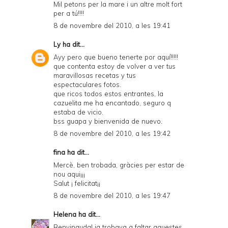
Mil petons per la mare i un altre molt fort
per a tú!!!!
8 de novembre del 2010, a les 19:41
Ly
ha dit...
Ayy pero que bueno tenerte por aquí!!!!!
que contenta estoy de volver a ver tus
maravillosas recetas y tus
espectaculares fotos.
que ricos todos estos entrantes, la
cazuelita me ha encantado, seguro q
estaba de vicio.
bss guapa y bienvenida de nuevo.
8 de novembre del 2010, a les 19:42
fina ha dit...
Mercè, ben trobada, gràcies per estar de
nou aqui¡¡¡
Salut ¡ felicitat¡¡
8 de novembre del 2010, a les 19:47
Helena
ha dit...
Benvinguda! ja trobava a faltar aquestes