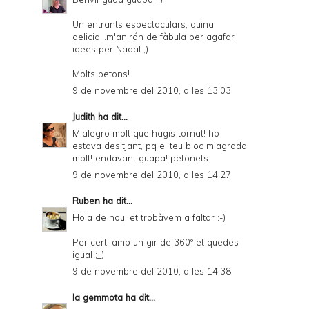
Un entrants espectaculars, quina
delicia...m'anirán de fàbula per agafar
idees per Nadal ;)
Molts petons!
9 de novembre del 2010, a les 13:03
Judith
ha dit...
M'alegro molt que hagis tornat! ho
estava desitjant, pq el teu bloc m'agrada
molt! endavant guapa! petonets
9 de novembre del 2010, a les 14:27
Ruben
ha dit...
Hola de nou, et trobàvem a faltar :-)
Per cert, amb un gir de 360º et quedes
igual ;_)
9 de novembre del 2010, a les 14:38
la gemmota
ha dit...