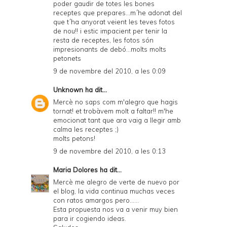
poder gaudir de totes les bones
receptes que prepares...m´he adonat del
que t´ha anyorat veient les teves fotos
de nou!! i estic impacient per tenir la
resta de receptes, les fotos són
impresionants de debó...molts molts
petonets
9 de novembre del 2010, a les 0:09
Unknown
ha dit...
Mercè no saps com m'alegro que hagis
tornat! et trobàvem molt a faltar!! m'he
emocionat tant que ara vaig a llegir amb
calma les receptes ;)
molts petons!
9 de novembre del 2010, a les 0:13
Maria Dolores
ha dit...
Mercè me alegro de verte de nuevo por
el blog, la vida continua muchas veces
con ratos amargos pero......
Esta propuesta nos va a venir muy bien
para ir cogiendo ideas.