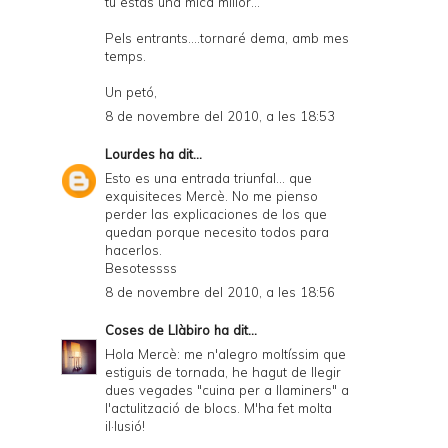
tu estas una mica millor...
Pels entrants....tornaré dema, amb mes
temps.
Un petó,
8 de novembre del 2010, a les 18:53
Lourdes
ha dit...
Esto es una entrada triunfal... que
exquisiteces Mercè. No me pienso
perder las explicaciones de los que
quedan porque necesito todos para
hacerlos.
Besotessss
8 de novembre del 2010, a les 18:56
Coses de Llàbiro
ha dit...
Hola Mercè: me n'alegro moltíssim que
estiguis de tornada, he hagut de llegir
dues vegades "cuina per a llaminers" a
l'actulització de blocs. M'ha fet molta
il·lusió!