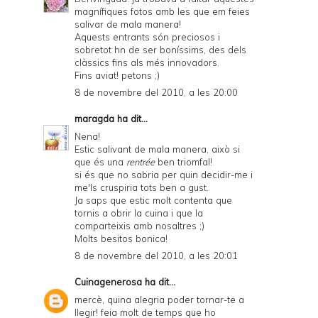
magnífiques fotos amb les que em feies
salivar de mala manera!
Aquests entrants són preciosos i
sobretot hn de ser boníssims, des dels
clàssics fins als més innovadors.
Fins aviat! petons ;)
8 de novembre del 2010, a les 20:00
maragda
ha dit...
Nena!
Estic salivant de mala manera, això si
que és una
rentrée
ben triomfal!
si és que no sabria per quin decidir-me i
me'ls cruspiria tots ben a gust.
Ja saps que estic molt contenta que
tornis a obrir la cuina i que la
comparteixis amb nosaltres ;)
Molts besitos bonica!
8 de novembre del 2010, a les 20:01
Cuinagenerosa
ha dit...
mercè, quina alegria poder tornar-te a
llegir! feia molt de temps que ho