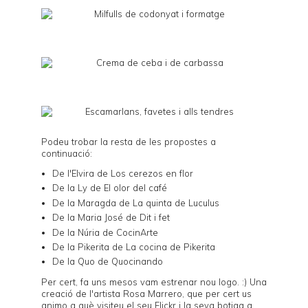
Podeu trobar la resta de les propostes a
continuació:
De l'Elvira de
Los cerezos en flor
De la Ly de
El olor del café
De la Maragda de
La quinta de Luculus
De la Maria José de
Dit i fet
De la Núria de
CocinArte
De la Pikerita de
La cocina de Pikerita
De la Quo de
Quocinando
Per cert, fa uns mesos vam estrenar nou logo. :) Una
creació de l'artista
Rosa Marrero
, que per cert us
animo a què visiteu el seu
Flickr
i la seva botiga a