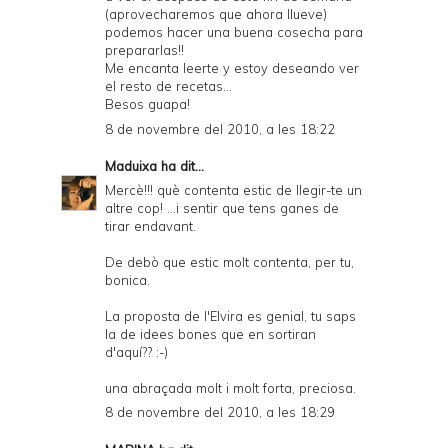
(aprovecharemos que ahora llueve)
podemos hacer una buena cosecha para
prepararlas!!
Me encanta leerte y estoy deseando ver
el resto de recetas...
Besos guapa!
8 de novembre del 2010, a les 18:22
Maduixa
ha dit...
Mercè!!! què contenta estic de llegir-te un
altre cop! ...i sentir que tens ganes de
tirar endavant.
De debò que estic molt contenta, per tu,
bonica.
La proposta de l'Elvira es genial, tu saps
la de idees bones que en sortiran
d'aquí?? :-)
una abraçada molt i molt forta, preciosa.
8 de novembre del 2010, a les 18:29