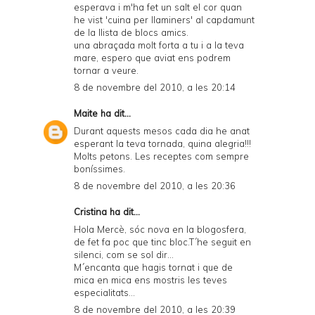
esperava i m'ha fet un salt el cor quan
he vist 'cuina per llaminers' al capdamunt
de la llista de blocs amics.
una abraçada molt forta a tu i a la teva
mare, espero que aviat ens podrem
tornar a veure.
8 de novembre del 2010, a les 20:14
Maite
ha dit...
Durant aquests mesos cada dia he anat
esperant la teva tornada, quina alegria!!!
Molts petons. Les receptes com sempre
boníssimes.
8 de novembre del 2010, a les 20:36
Cristina
ha dit...
Hola Mercè, sóc nova en la blogosfera,
de fet fa poc que tinc bloc.T´he seguit en
silenci, com se sol dir...
M´encanta que hagis tornat i que de
mica en mica ens mostris les teves
especialitats...
8 de novembre del 2010, a les 20:39