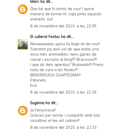
Marc
ha dit...
Que bé que hi tornis de nou! I quina
manera de tornar-hi, vaja pinta aquests
entrants. buf...
8 de novembre del 2010, a les 22:05
El cullerot Festuc
ha dit...
Nenaaaaaaa..quina ilu llegir-te de nou!!
Sobretot pq això vol dir que estas una
mica més animadeta i tens ganes de
cuinar i escriure al blog!!!! Bravoooo!!!
I que dir dels aperitius? Brutaaals!!! Prenc
nota de cara a les festes!!!
BENVINGUDA GUAPÍSSIMA!!
Petunets,
Eva.
8 de novembre del 2010, a les 22:16
Eugènia
ha dit...
Ja t'enyorava!!
Gràcies per tornar i compartir amb tots
nosaltres el teu art culinari!!
8 de novembre del 2010, a les 22:33