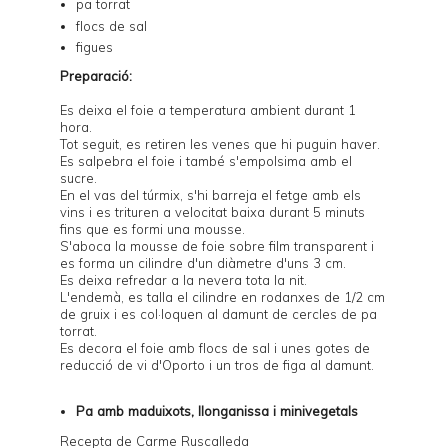
pa torrat
flocs de sal
figues
Preparació:
Es deixa el foie a temperatura ambient durant 1
hora.
Tot seguit, es retiren les venes que hi puguin haver.
Es salpebra el foie i també s'empolsima amb el
sucre.
En el vas del túrmix, s'hi barreja el fetge amb els
vins i es trituren a velocitat baixa durant 5 minuts
fins que es formi una mousse.
S'aboca la mousse de foie sobre film transparent i
es forma un cilindre d'un diàmetre d'uns 3 cm.
Es deixa refredar a la nevera tota la nit.
L'endemà, es talla el cilindre en rodanxes de 1/2 cm
de gruix i es col·loquen al damunt de cercles de pa
torrat.
Es decora el foie amb flocs de sal i unes gotes de
reducció de vi d'Oporto i un tros de figa al damunt.
Pa amb maduixots, llonganissa i minivegetals
Recepta de
Carme Ruscalleda