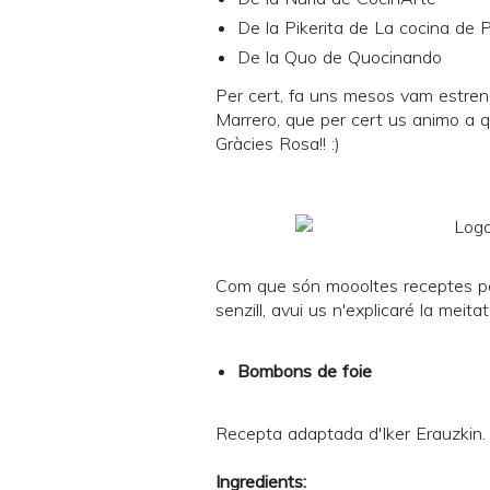
De la Pikerita de
La cocina de P
De la Quo de
Quocinando
Per cert, fa uns mesos vam estrenar
Marrero
, que per cert us animo a q
Gràcies Rosa!! :)
Com que són moooltes receptes per
senzill, avui us n'explicaré la meita
Bombons de foie
Recepta adaptada d'Iker Erauzkin.
Ingredients: