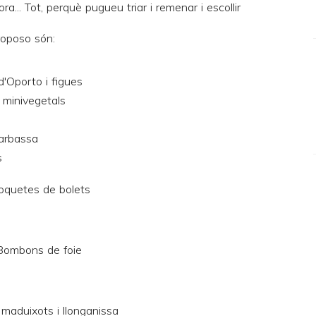
a... Tot, perquè pugueu triar i remenar i escollir
roposo són:
'Oporto i figues
 minivegetals
carbassa
s