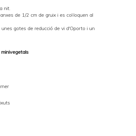
a nit.
odanxes de 1/2 cm de gruix i es col·loquen al
i unes gotes de reducció de vi d'Oporto i un
 minivegetals
orner
ixuts