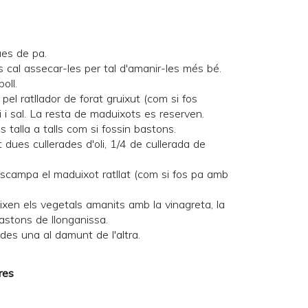
ues de pa.
 cal assecar-les per tal d'amanir-les més bé.
oll.
el ratllador de forat gruixut (com si fos
 i sal. La resta de maduixots es reserven.
es talla a talls com si fossin bastons.
 dues cullerades d'oli, 1/4 de cullerada de
 escampa el maduixot ratllat (com si fos pa amb
ixen els vegetals amanits amb la vinagreta, la
bastons de llonganissa.
des una al damunt de l'altra.
res