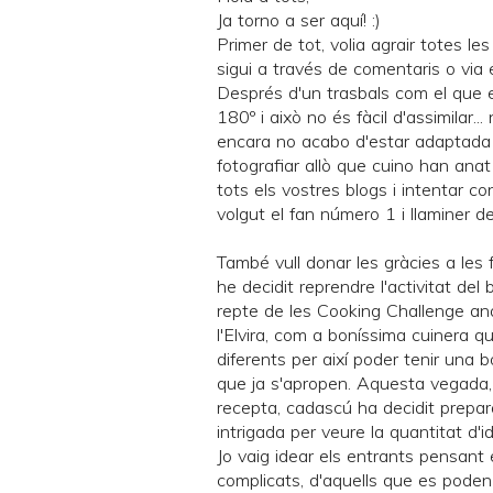
Ja torno a ser aquí! :)
Primer de tot, volia agrair totes le
sigui a través de comentaris o via e
Després d'un trasbals com el que e
180º i això no és fàcil d'assimilar.
encara no acabo d'estar adaptada 
fotografiar allò que cuino han ana
tots els vostres blogs i intentar co
volgut el fan número 1 i llaminer d
També vull donar les gràcies a les f
he decidit reprendre l'activitat d
repte de les
Cooking Challenge
ana
l'Elvira, com a boníssima cuinera 
diferents per així poder tenir una 
que ja s'apropen. Aquesta vegada,
recepta, cadascú ha decidit preparar
intrigada per veure la quantitat d'i
Jo vaig idear els entrants pensant 
complicats, d'aquells que es poden 