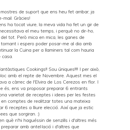
s mostres de suport que ens heu fet arribar; ja
-mail. Gràcies!
ns ha tocat viure, la meva vida ha fet un gir de
.. necessitava el meu temps, i perquè no dir-ho,
del tot. Però mica en mica, les ganes de
t tornant i espero poder posar-me al dia amb
ntinuar la
Cuina per a llaminers
tal com hauria
e casa.
antàstiques Cookings!! Sou úniques!!!! I per això,
el bloc amb el repte de Novembre. Aquest mes el
va a càrrec de l'Elvira de
Los Cerezos en flor
. I
que és, ens va proposar preparar 6 entrants
bona varietat de receptes i idees per les festes
 en comptes de realitzar totes una mateixa
 6 receptes a lliure elecció. Així que ja estic
dees que sorgiran. :)
en què n'hi haguéssin de senzills i d'altres més
preparar amb antel·lació i d'altres que