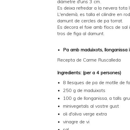
diàmetre d'uns 3 cm.
Es deixa refredar a la nevera tota l
L'endemà, es talla el cilindre en r
damunt de cercles de pa torrat.
Es decora el foie amb flocs de sal 
tros de figa al damunt.
Pa amb maduixots, llonganissa i
Recepta de
Carme Ruscalleda
Ingredients: (per a 4 persones)
8 llesques de pa de motlle de f
250 g de maduixots
100 g de llonganissa, a talls gru
minivegetals al vostre gust
oli d'oliva verge extra
vinagre de vi
sal