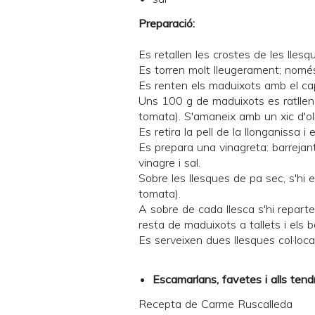
Preparació:
Es retallen les crostes de les llesq
Es torren molt lleugerament; només
Es renten els maduixots amb el cap
Uns 100 g de maduixots es ratllen p
tomata). S'amaneix amb un xic d'oli
Es retira la pell de la llonganissa i 
Es prepara una vinagreta: barrejant
vinagre i sal.
Sobre les llesques de pa sec, s'hi
tomata).
A sobre de cada llesca s'hi reparte
resta de maduixots a tallets i els 
Es serveixen dues llesques col·loca
Escamarlans, favetes i alls tend
Recepta de
Carme Ruscalleda