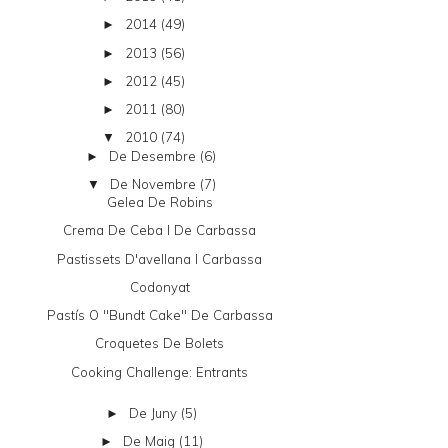
2014
(49)
►
2013
(56)
►
2012
(45)
►
2011
(80)
►
2010
(74)
▼
De Desembre
(6)
►
De Novembre
(7)
▼
Gelea De Robins
Crema De Ceba I De Carbassa
Pastissets D'avellana I Carbassa
Codonyat
Pastís O "bundt Cake" De Carbassa
Croquetes De Bolets
Cooking Challenge: Entrants
De Juny
(5)
►
De Maig
(11)
►