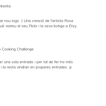
ikerita
 nou logo. :) Una creació de l'artista
Rosa
uè visiteu el seu
Flickr
i la seva botiga a
Etsy
.
 una sola entrada, i per tal de fer-ho més
t i la resta vindran en properes entrades. :p