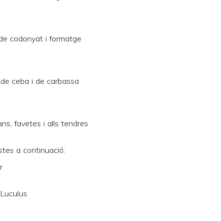
stes a continuació:
r
 Luculus