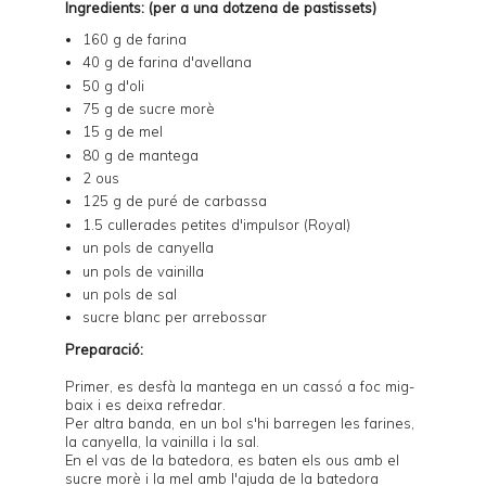
Ingredients: (per a una dotzena de pastissets)
160 g de farina
40 g de farina d'avellana
50 g d'oli
75 g de sucre morè
15 g de mel
80 g de mantega
2 ous
125 g de puré de carbassa
1.5 cullerades petites d'impulsor (Royal)
un pols de canyella
un pols de vainilla
un pols de sal
sucre blanc per arrebossar
Preparació:
Primer, es desfà la mantega en un cassó a foc mig-
baix i es deixa refredar.
Per altra banda, en un bol s'hi barregen les farines,
la canyella, la vainilla i la sal.
En el vas de la batedora, es baten els ous amb el
sucre morè i la mel amb l'ajuda de la batedora