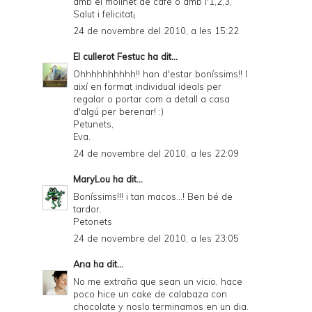
amb el molinet de cafè o amb l'1,2,3,
Salut i felicitat¡
24 de novembre del 2010, a les 15:22
El cullerot Festuc
ha dit...
Ohhhhhhhhhh!! han d'estar boníssims!! I
així en format individual ideals per
regalar o portar com a detall a casa
d'algú per berenar! :)
Petunets,
Eva.
24 de novembre del 2010, a les 22:09
MaryLou
ha dit...
Boníssims!!! i tan macos...! Ben bé de
tardor.
Petonets
24 de novembre del 2010, a les 23:05
Ana
ha dit...
No me extraña que sean un vicio, hace
poco hice un cake de calabaza con
chocolate y noslo terminamos en un dia.