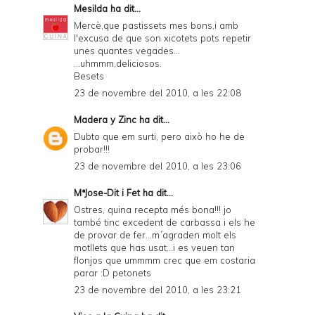
Mesilda
ha dit...
Mercè,que pastissets mes bons,i amb
l'excusa de que son xicotets pots repetir
unes quantes vegades...
...uhmmm,deliciosos.
Besets
23 de novembre del 2010, a les 22:08
Madera y Zinc
ha dit...
Dubto que em surti, pero això ho he de
probar!!!
23 de novembre del 2010, a les 23:06
MªJose-Dit i Fet
ha dit...
Ostres, quina recepta més bona!!! jo
també tinc excedent de carbassa i els he
de provar de fer...m´agraden molt els
motllets que has usat...i es veuen tan
flonjos que ummmm crec que em costaria
parar :D petonets
23 de novembre del 2010, a les 23:21