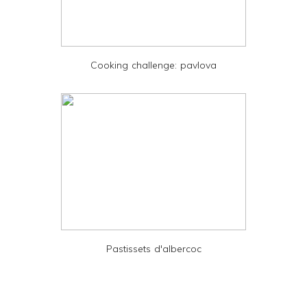
d
P
D
Cooking challenge: pavlova
F
Pastissets d'albercoc