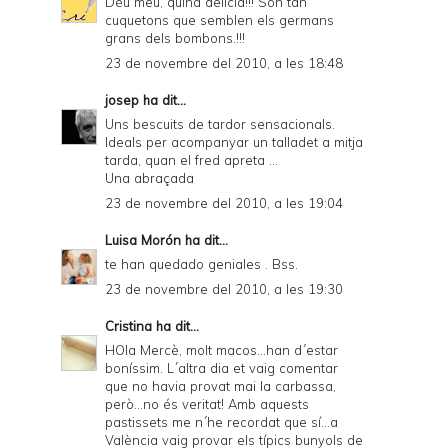
Déu meu, quina delícia!!! Són tan
cuquetons que semblen els germans
grans dels bombons.!!!
23 de novembre del 2010, a les 18:48
josep
ha dit...
Uns bescuits de tardor sensacionals.
Ideals per acompanyar un talladet a mitja
tarda, quan el fred apreta ...
Una abraçada
23 de novembre del 2010, a les 19:04
Luisa Morón
ha dit...
te han quedado geniales . Bss.
23 de novembre del 2010, a les 19:30
Cristina
ha dit...
HOla Mercè, molt macos...han d´estar
boníssim. L´altra dia et vaig comentar
que no havia provat mai la carbassa,
però...no és veritat! Amb aquests
pastissets me n´he recordat que sí...a
València vaig provar els típics bunyols de