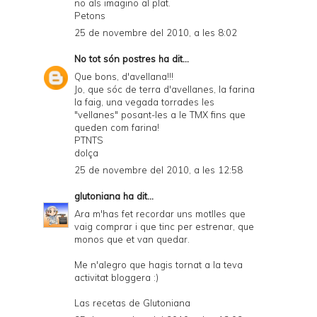
no als imagino al plat.
Petons
25 de novembre del 2010, a les 8:02
No tot són postres
ha dit...
Que bons, d'avellana!!!
Jo, que sóc de terra d'avellanes, la farina
la faig, una vegada torrades les
"vellanes" posant-les a le TMX fins que
queden com farina!
PTNTS
dolça
25 de novembre del 2010, a les 12:58
glutoniana
ha dit...
Ara m'has fet recordar uns motlles que
vaig comprar i que tinc per estrenar, que
monos que et van quedar.
Me n'alegro que hagis tornat a la teva
activitat bloggera :)
Las recetas de Glutoniana