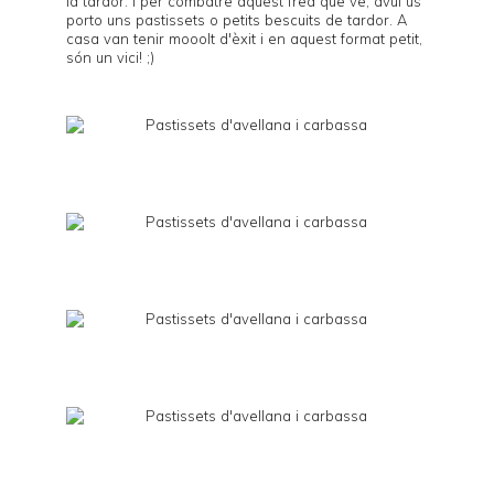
la tardor. I per combatre aquest fred que ve, avui us
porto uns pastissets o petits bescuits de tardor. A
casa van tenir mooolt d'èxit i en aquest format petit,
són un vici! ;)