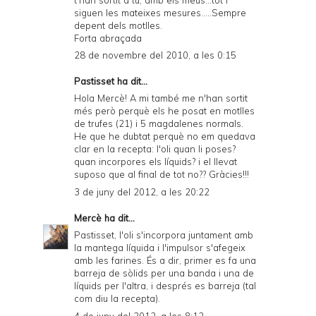
siguen les mateixes mesures.....Sempre
depent dels motlles.
Forta abraçada
28 de novembre del 2010, a les 0:15
Pastisset ha dit...
Hola Mercè! A mi també me n'han sortit
més però perquè els he posat en motlles
de trufes (21) i 5 magdalenes normals.
He que he dubtat perquè no em quedava
clar en la recepta: l'oli quan li poses?
quan incorpores els líquids? i el llevat
suposo que al final de tot no?? Gràcies!!!
3 de juny del 2012, a les 20:22
Mercè
ha dit...
Pastisset, l'oli s'incorpora juntament amb
la mantega líquida i l'impulsor s'afegeix
amb les farines. És a dir, primer es fa una
barreja de sòlids per una banda i una de
líquids per l'altra, i després es barreja (tal
com diu la recepta).
4 de juny del 2012, a les 8:12