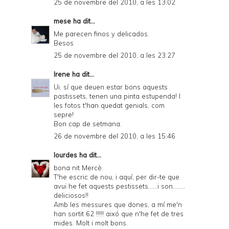
25 de novembre del 2010, a les 13:02
mese
ha dit...
Me parecen finos y delicados.
Besos
25 de novembre del 2010, a les 23:27
Irene
ha dit...
Ui, sí que deuen estar bons aquests
pastissets, tenen una pinta estupenda! I
les fotos t'han quedat genials, com
sepre!
Bon cap de setmana.
26 de novembre del 2010, a les 15:46
lourdes
ha dit...
bona nit Mercè.
T'he escric de nou, i aquí, per dir-te que
avui he fet aquests pestissets......i son........
deliciosos!!
Amb les messures que dones, a mí me'n
han sortit 62 !!!!! aixó que n'he fet de tres
mides. Molt i molt bons.