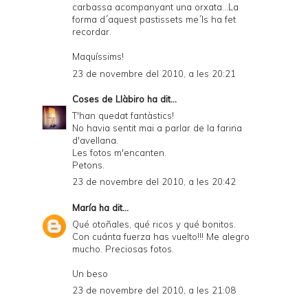
carbassa acompanyant una orxata...La
forma d´aquest pastissets me´ls ha fet
recordar.
Maquíssims!
23 de novembre del 2010, a les 20:21
Coses de Llàbiro
ha dit...
T'han quedat fantàstics!
No havia sentit mai a parlar de la farina
d'avellana.
Les fotos m'encanten.
Petons.
23 de novembre del 2010, a les 20:42
María
ha dit...
Qué otoñales, qué ricos y qué bonitos.
Con cuánta fuerza has vuelto!!! Me alegro
mucho. Preciosas fotos.
Un beso
23 de novembre del 2010, a les 21:08