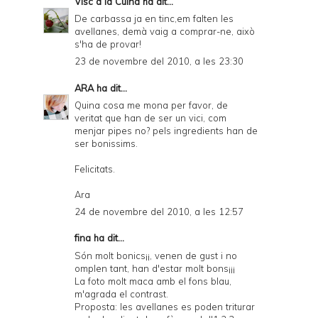
Visc a la Cuina
ha dit...
De carbassa ja en tinc,em falten les
avellanes, demà vaig a comprar-ne, això
s'ha de provar!
23 de novembre del 2010, a les 23:30
ARA
ha dit...
Quina cosa me mona per favor, de
veritat que han de ser un vici, com
menjar pipes no? pels ingredients han de
ser bonissims.
Felicitats.
Ara
24 de novembre del 2010, a les 12:57
fina ha dit...
Són molt bonics¡¡, venen de gust i no
omplen tant, han d'estar molt bons¡¡¡
La foto molt maca amb el fons blau,
m'agrada el contrast.
Proposta: les avellanes es poden triturar