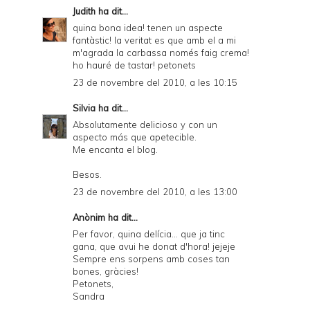
Judith
ha dit...
quina bona idea! tenen un aspecte
fantàstic! la veritat es que amb el a mi
m'agrada la carbassa només faig crema!
ho hauré de tastar! petonets
23 de novembre del 2010, a les 10:15
Silvia
ha dit...
Absolutamente delicioso y con un
aspecto más que apetecible.
Me encanta el blog.
Besos.
23 de novembre del 2010, a les 13:00
Anònim ha dit...
Per favor, quina delícia... que ja tinc
gana, que avui he donat d'hora! jejeje
Sempre ens sorpens amb coses tan
bones, gràcies!
Petonets,
Sandra