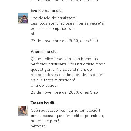
Eva Flores
ha dit...
una delícia de pastissets.
Les fotos són precioses, només veure'ls
es fan tan temptadors...
pt!
23 de novembre del 2010, a les 9:09
Anònim ha dit...
Quina delicadesa, són com bombons
però fets pastissets. Ets una artista, t'han
quedat genia. No saps el munt de
receptes teves que tinc pendents de fer,
és que totes m'agraden!
Una abraçada.
23 de novembre del 2010, a les 9:26
Teresa
ha dit...
Què requetebonics i quina temptació!!!
amb l'excusa que són petits... jo amb un,
no en tinc prou!
petonet!