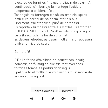
elèctrica de barnilles fins que tripliquin de volum. A
continuació, s'hi barreja la mantega líquida a
temperatura ambient i l'oli.
Tot seguit, es barregen els sòlids amb els líquids
amb cura per tal de no desmuntar els ous.
Finalment, s'hi afegeix el puré de carbassa.
Es reparteix la massa entre els motlles i s'enfornen
a 180ºC (350ºF) durant 15-20 minuts fins que siguin
cuits (l'escuradents ha de sortir net).
Es deixen refredar, es desemmotllen i s'arrebossen
amb una mica de sucre.
Bon profit!
P.D.: La farina d'avellana en aquest cas la vaig
comprar, però imagino que triturant avellanes
torrades també es podria aconseguir.
I pel que fa al motlle que vaig usar, era un motlle de
silicona com
aquest
.
altres dolços
postres
P
r