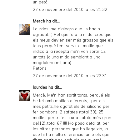
un petó
27 de novembre del 2010, a les 21:32
Mercè
ha dit...
Lourdes, me n'alegro que us hagin
agradat. :) Pel que fa a la mida, crec que
els meus devien ser més grossos que els
teus perquè fent servir el motlle que
indico a la recepta me'n van sortir 12
unitats (d'una mida semblant a una
magdalena mitjana).
Petons!
27 de novembre del 2010, a les 22:31
lourdes
ha dit...
Mercè, Me'n han sortit tants, perqué els
he fet amb motlles diferents,.. per els
més petits,he agafat els de silicona per
fer bombons, 2 safates (total 30), 25
motlles per trufes, i una safata més gran
de(12)..total 67 !!!! Ho poso detallat, per
les altres persones que ho llegeixin, ja
que hi ha molta diferencia, amb els que
t'han sortit a tu, amb els meus...tot i