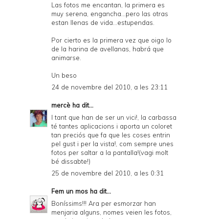
Las fotos me encantan, la primera es
muy serena, engancha...pero las otras
estan llenas de vida...estupendas.
Por cierto es la primera vez que oigo lo
de la harina de avellanas, habrá que
animarse.
Un beso
24 de novembre del 2010, a les 23:11
mercè
ha dit...
I tant que han de ser un vici!, la carbassa
té tantes aplicacions i aporta un coloret
tan preciós que fa que les coses entrin
pel gust i per la vista!, com sempre unes
fotos per saltar a la pantalla!(vagi molt
bé dissabte!)
25 de novembre del 2010, a les 0:31
Fem un mos
ha dit...
Boníssims!!! Ara per esmorzar han
menjaria alguns, nomes veien les fotos,