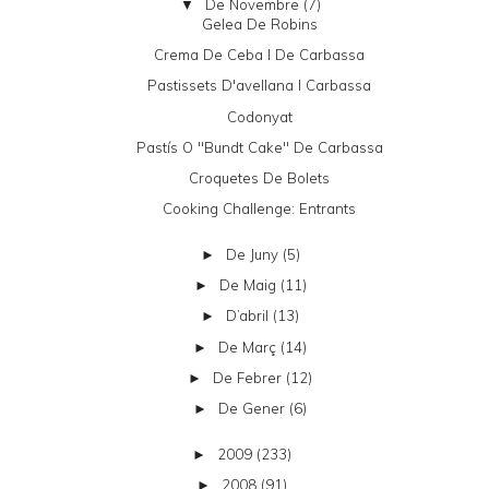
De Novembre
(7)
▼
Gelea De Robins
Crema De Ceba I De Carbassa
Pastissets D'avellana I Carbassa
Codonyat
Pastís O "bundt Cake" De Carbassa
Croquetes De Bolets
Cooking Challenge: Entrants
De Juny
(5)
►
De Maig
(11)
►
D’abril
(13)
►
De Març
(14)
►
De Febrer
(12)
►
De Gener
(6)
►
2009
(233)
►
2008
(91)
►