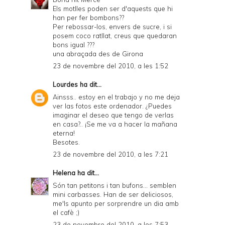
Els motlles poden ser d'aquests que hi
han per fer bombons??
Per rebossar-los, envers de sucre, i si
posem coco ratllat, creus que quedaran
bons igual ???
una abraçada des de Girona
23 de novembre del 2010, a les 1:52
Lourdes
ha dit...
Ainsss.. estoy en el trabajo y no me deja
ver las fotos este ordenador. ¿Puedes
imaginar el deseo que tengo de verlas
en casa?.. ¡Se me va a hacer la mañana
eterna!
Besotes.
23 de novembre del 2010, a les 7:21
Helena
ha dit...
Són tan petitons i tan bufons... semblen
mini carbasses. Han de ser deliciosos,
me'ls apunto per sorprendre un dia amb
el cafè ;)
23 de novembre del 2010, a les 7:53