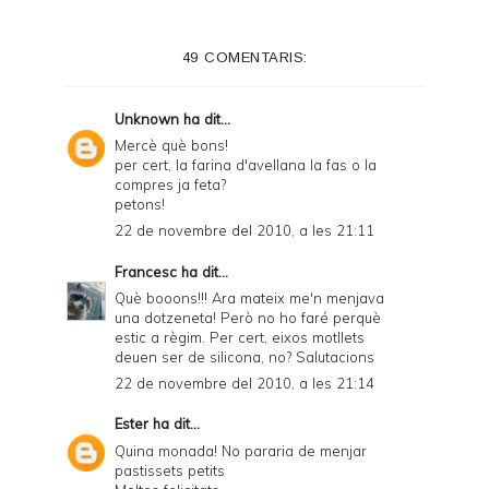
49 COMENTARIS:
Unknown
ha dit...
Mercè què bons!
per cert, la farina d'avellana la fas o la
compres ja feta?
petons!
22 de novembre del 2010, a les 21:11
Francesc
ha dit...
Què booons!!! Ara mateix me'n menjava
una dotzeneta! Però no ho faré perquè
estic a règim. Per cert, eixos motllets
deuen ser de silicona, no? Salutacions
22 de novembre del 2010, a les 21:14
Ester
ha dit...
Quina monada! No pararia de menjar
pastissets petits