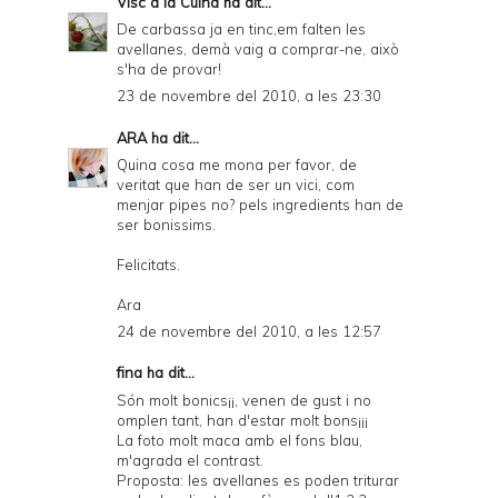
Visc a la Cuina
ha dit...
De carbassa ja en tinc,em falten les
avellanes, demà vaig a comprar-ne, això
s'ha de provar!
23 de novembre del 2010, a les 23:30
ARA
ha dit...
Quina cosa me mona per favor, de
veritat que han de ser un vici, com
menjar pipes no? pels ingredients han de
ser bonissims.
Felicitats.
Ara
24 de novembre del 2010, a les 12:57
fina ha dit...
Són molt bonics¡¡, venen de gust i no
omplen tant, han d'estar molt bons¡¡¡
La foto molt maca amb el fons blau,
m'agrada el contrast.
Proposta: les avellanes es poden triturar