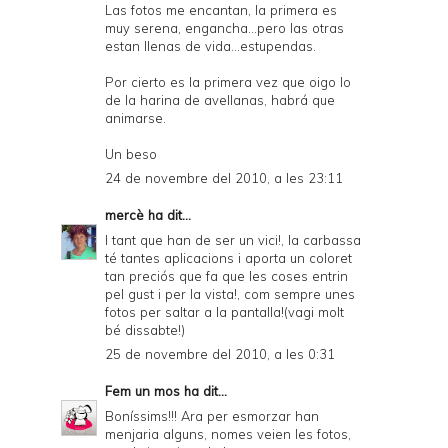
Las fotos me encantan, la primera es
muy serena, engancha...pero las otras
estan llenas de vida...estupendas.
Por cierto es la primera vez que oigo lo
de la harina de avellanas, habrá que
animarse.
Un beso
24 de novembre del 2010, a les 23:11
mercè
ha dit...
I tant que han de ser un vici!, la carbassa
té tantes aplicacions i aporta un coloret
tan preciós que fa que les coses entrin
pel gust i per la vista!, com sempre unes
fotos per saltar a la pantalla!(vagi molt
bé dissabte!)
25 de novembre del 2010, a les 0:31
Fem un mos
ha dit...
Boníssims!!! Ara per esmorzar han
menjaria alguns, nomes veien les fotos,