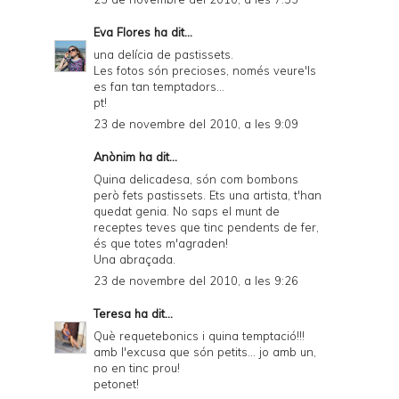
Eva Flores
ha dit...
una delícia de pastissets.
Les fotos són precioses, només veure'ls
es fan tan temptadors...
pt!
23 de novembre del 2010, a les 9:09
Anònim ha dit...
Quina delicadesa, són com bombons
però fets pastissets. Ets una artista, t'han
quedat genia. No saps el munt de
receptes teves que tinc pendents de fer,
és que totes m'agraden!
Una abraçada.
23 de novembre del 2010, a les 9:26
Teresa
ha dit...
Què requetebonics i quina temptació!!!
amb l'excusa que són petits... jo amb un,
no en tinc prou!
petonet!