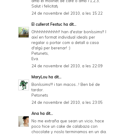
amb el molinet de cafè o amb l'1,2,3,
Salut i felicitat¡
24 de novembre del 2010, a les 15:22
El cullerot Festuc
ha dit...
Ohhhhhhhhhh!! han d'estar boníssims!! I
així en format individual ideals per
regalar o portar com a detall a casa
d'algú per berenar! :)
Petunets,
Eva.
24 de novembre del 2010, a les 22:09
MaryLou
ha dit...
Boníssims!!! i tan macos...! Ben bé de
tardor.
Petonets
24 de novembre del 2010, a les 23:05
Ana
ha dit...
No me extraña que sean un vicio, hace
poco hice un cake de calabaza con
chocolate y noslo terminamos en un dia.