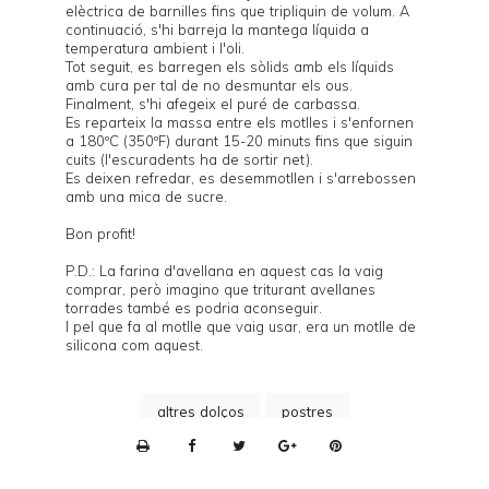
elèctrica de barnilles fins que tripliquin de volum. A
continuació, s'hi barreja la mantega líquida a
temperatura ambient i l'oli.
Tot seguit, es barregen els sòlids amb els líquids
amb cura per tal de no desmuntar els ous.
Finalment, s'hi afegeix el puré de carbassa.
Es reparteix la massa entre els motlles i s'enfornen
a 180ºC (350ºF) durant 15-20 minuts fins que siguin
cuits (l'escuradents ha de sortir net).
Es deixen refredar, es desemmotllen i s'arrebossen
amb una mica de sucre.
Bon profit!
P.D.: La farina d'avellana en aquest cas la vaig
comprar, però imagino que triturant avellanes
torrades també es podria aconseguir.
I pel que fa al motlle que vaig usar, era un motlle de
silicona com
aquest
.
altres dolços
postres
P
r