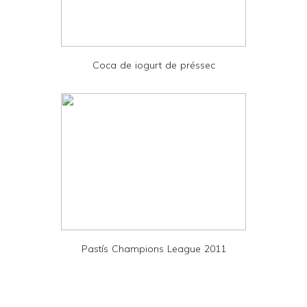
d
P
D
Coca de iogurt de préssec
F
Pastís Champions League 2011