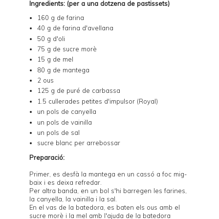
Ingredients: (per a una dotzena de pastissets)
160 g de farina
40 g de farina d'avellana
50 g d'oli
75 g de sucre morè
15 g de mel
80 g de mantega
2 ous
125 g de puré de carbassa
1.5 cullerades petites d'impulsor (Royal)
un pols de canyella
un pols de vainilla
un pols de sal
sucre blanc per arrebossar
Preparació:
Primer, es desfà la mantega en un cassó a foc mig-
baix i es deixa refredar.
Per altra banda, en un bol s'hi barregen les farines,
la canyella, la vainilla i la sal.
En el vas de la batedora, es baten els ous amb el
sucre morè i la mel amb l'ajuda de la batedora