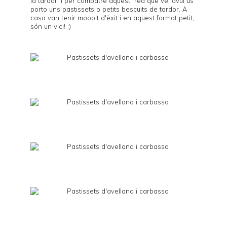
la tardor. I per combatre aquest fred que ve, avui us
porto uns pastissets o petits bescuits de tardor. A
casa van tenir mooolt d'èxit i en aquest format petit,
són un vici! ;)