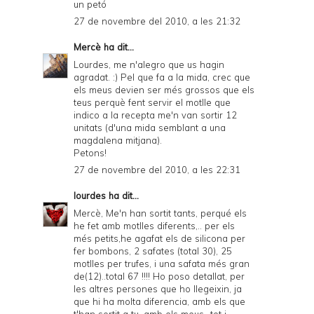
un petó
27 de novembre del 2010, a les 21:32
Mercè
ha dit...
Lourdes, me n'alegro que us hagin
agradat. :) Pel que fa a la mida, crec que
els meus devien ser més grossos que els
teus perquè fent servir el motlle que
indico a la recepta me'n van sortir 12
unitats (d'una mida semblant a una
magdalena mitjana).
Petons!
27 de novembre del 2010, a les 22:31
lourdes
ha dit...
Mercè, Me'n han sortit tants, perqué els
he fet amb motlles diferents,.. per els
més petits,he agafat els de silicona per
fer bombons, 2 safates (total 30), 25
motlles per trufes, i una safata més gran
de(12)..total 67 !!!! Ho poso detallat, per
les altres persones que ho llegeixin, ja
que hi ha molta diferencia, amb els que
t'han sortit a tu, amb els meus...tot i