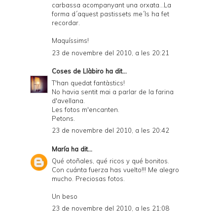
carbassa acompanyant una orxata...La
forma d´aquest pastissets me´ls ha fet
recordar.
Maquíssims!
23 de novembre del 2010, a les 20:21
Coses de Llàbiro
ha dit...
T'han quedat fantàstics!
No havia sentit mai a parlar de la farina
d'avellana.
Les fotos m'encanten.
Petons.
23 de novembre del 2010, a les 20:42
María
ha dit...
Qué otoñales, qué ricos y qué bonitos.
Con cuánta fuerza has vuelto!!! Me alegro
mucho. Preciosas fotos.
Un beso
23 de novembre del 2010, a les 21:08