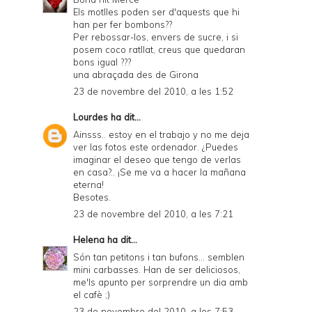
Els motlles poden ser d'aquests que hi
han per fer bombons??
Per rebossar-los, envers de sucre, i si
posem coco ratllat, creus que quedaran
bons igual ???
una abraçada des de Girona
23 de novembre del 2010, a les 1:52
Lourdes
ha dit...
Ainsss.. estoy en el trabajo y no me deja
ver las fotos este ordenador. ¿Puedes
imaginar el deseo que tengo de verlas
en casa?.. ¡Se me va a hacer la mañana
eterna!
Besotes.
23 de novembre del 2010, a les 7:21
Helena
ha dit...
Són tan petitons i tan bufons... semblen
mini carbasses. Han de ser deliciosos,
me'ls apunto per sorprendre un dia amb
el cafè ;)
23 de novembre del 2010, a les 7:53