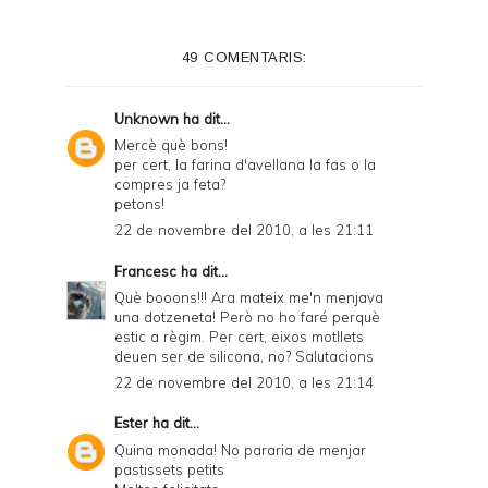
49 COMENTARIS:
Unknown
ha dit...
Mercè què bons!
per cert, la farina d'avellana la fas o la
compres ja feta?
petons!
22 de novembre del 2010, a les 21:11
Francesc
ha dit...
Què booons!!! Ara mateix me'n menjava
una dotzeneta! Però no ho faré perquè
estic a règim. Per cert, eixos motllets
deuen ser de silicona, no? Salutacions
22 de novembre del 2010, a les 21:14
Ester
ha dit...
Quina monada! No pararia de menjar
pastissets petits