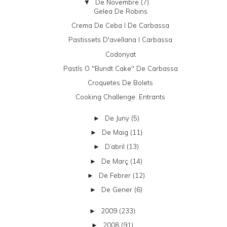
De Novembre
(7)
▼
Gelea De Robins
Crema De Ceba I De Carbassa
Pastissets D'avellana I Carbassa
Codonyat
Pastís O "bundt Cake" De Carbassa
Croquetes De Bolets
Cooking Challenge: Entrants
De Juny
(5)
►
De Maig
(11)
►
D’abril
(13)
►
De Març
(14)
►
De Febrer
(12)
►
De Gener
(6)
►
2009
(233)
►
2008
(91)
►