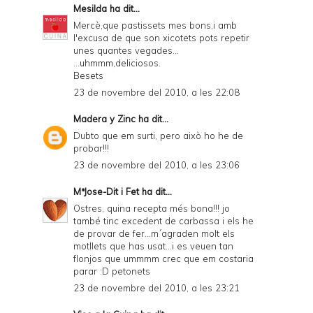
Mesilda
ha dit...
Mercè,que pastissets mes bons,i amb
l'excusa de que son xicotets pots repetir
unes quantes vegades...
...uhmmm,deliciosos.
Besets
23 de novembre del 2010, a les 22:08
Madera y Zinc
ha dit...
Dubto que em surti, pero això ho he de
probar!!!
23 de novembre del 2010, a les 23:06
MªJose-Dit i Fet
ha dit...
Ostres, quina recepta més bona!!! jo
també tinc excedent de carbassa i els he
de provar de fer...m´agraden molt els
motllets que has usat...i es veuen tan
flonjos que ummmm crec que em costaria
parar :D petonets
23 de novembre del 2010, a les 23:21