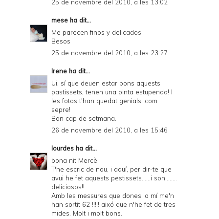
25 de novembre del 2010, a les 13:02
mese
ha dit...
Me parecen finos y delicados.
Besos
25 de novembre del 2010, a les 23:27
Irene
ha dit...
Ui, sí que deuen estar bons aquests
pastissets, tenen una pinta estupenda! I
les fotos t'han quedat genials, com
sepre!
Bon cap de setmana.
26 de novembre del 2010, a les 15:46
lourdes
ha dit...
bona nit Mercè.
T'he escric de nou, i aquí, per dir-te que
avui he fet aquests pestissets......i son........
deliciosos!!
Amb les messures que dones, a mí me'n
han sortit 62 !!!!! aixó que n'he fet de tres
mides. Molt i molt bons.