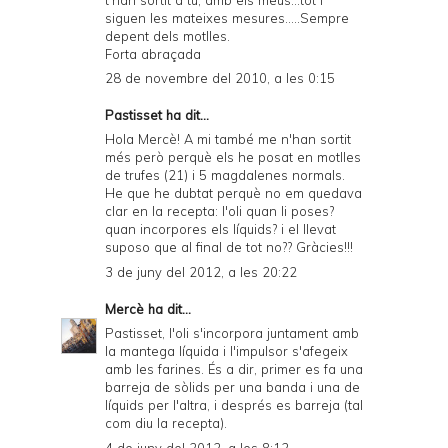
siguen les mateixes mesures.....Sempre
depent dels motlles.
Forta abraçada
28 de novembre del 2010, a les 0:15
Pastisset ha dit...
Hola Mercè! A mi també me n'han sortit
més però perquè els he posat en motlles
de trufes (21) i 5 magdalenes normals.
He que he dubtat perquè no em quedava
clar en la recepta: l'oli quan li poses?
quan incorpores els líquids? i el llevat
suposo que al final de tot no?? Gràcies!!!
3 de juny del 2012, a les 20:22
Mercè
ha dit...
Pastisset, l'oli s'incorpora juntament amb
la mantega líquida i l'impulsor s'afegeix
amb les farines. És a dir, primer es fa una
barreja de sòlids per una banda i una de
líquids per l'altra, i després es barreja (tal
com diu la recepta).
4 de juny del 2012, a les 8:12