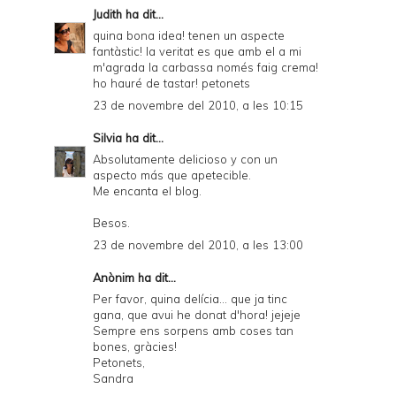
Judith
ha dit...
quina bona idea! tenen un aspecte
fantàstic! la veritat es que amb el a mi
m'agrada la carbassa només faig crema!
ho hauré de tastar! petonets
23 de novembre del 2010, a les 10:15
Silvia
ha dit...
Absolutamente delicioso y con un
aspecto más que apetecible.
Me encanta el blog.
Besos.
23 de novembre del 2010, a les 13:00
Anònim ha dit...
Per favor, quina delícia... que ja tinc
gana, que avui he donat d'hora! jejeje
Sempre ens sorpens amb coses tan
bones, gràcies!
Petonets,
Sandra