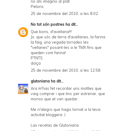
no als imagino al plat.
Petons
25 de novembre del 2010, a les 8:02
No tot són postres
ha dit...
Que bons, d'avellana!!!
Jo, que sóc de terra d'avellanes, la farina
la faig, una vegada torrades les
"vellanes" posant-les a le TMX fins que
queden com farina!
PTNTS
dolça
25 de novembre del 2010, a les 12:58
glutoniana
ha dit...
Ara m'has fet recordar uns motlles que
vaig comprar i que tinc per estrenar, que
monos que et van quedar.
Me n'alegro que hagis tornat a la teva
activitat bloggera :)
Las recetas de Glutoniana