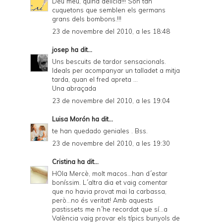
Déu meu, quina delícia!!! Són tan
cuquetons que semblen els germans
grans dels bombons.!!!
23 de novembre del 2010, a les 18:48
josep
ha dit...
Uns bescuits de tardor sensacionals.
Ideals per acompanyar un talladet a mitja
tarda, quan el fred apreta ...
Una abraçada
23 de novembre del 2010, a les 19:04
Luisa Morón
ha dit...
te han quedado geniales . Bss.
23 de novembre del 2010, a les 19:30
Cristina
ha dit...
HOla Mercè, molt macos...han d´estar
boníssim. L´altra dia et vaig comentar
que no havia provat mai la carbassa,
però...no és veritat! Amb aquests
pastissets me n´he recordat que sí...a
València vaig provar els típics bunyols de