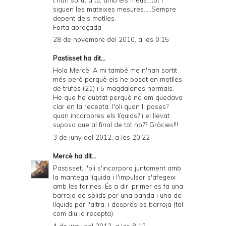
siguen les mateixes mesures.....Sempre
depent dels motlles.
Forta abraçada
28 de novembre del 2010, a les 0:15
Pastisset ha dit...
Hola Mercè! A mi també me n'han sortit
més però perquè els he posat en motlles
de trufes (21) i 5 magdalenes normals.
He que he dubtat perquè no em quedava
clar en la recepta: l'oli quan li poses?
quan incorpores els líquids? i el llevat
suposo que al final de tot no?? Gràcies!!!
3 de juny del 2012, a les 20:22
Mercè
ha dit...
Pastisset, l'oli s'incorpora juntament amb
la mantega líquida i l'impulsor s'afegeix
amb les farines. És a dir, primer es fa una
barreja de sòlids per una banda i una de
líquids per l'altra, i després es barreja (tal
com diu la recepta).
4 de juny del 2012, a les 8:12