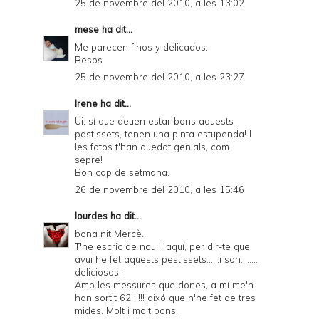
25 de novembre del 2010, a les 13:02
mese
ha dit...
Me parecen finos y delicados.
Besos
25 de novembre del 2010, a les 23:27
Irene
ha dit...
Ui, sí que deuen estar bons aquests
pastissets, tenen una pinta estupenda! I
les fotos t'han quedat genials, com
sepre!
Bon cap de setmana.
26 de novembre del 2010, a les 15:46
lourdes
ha dit...
bona nit Mercè.
T'he escric de nou, i aquí, per dir-te que
avui he fet aquests pestissets......i son........
deliciosos!!
Amb les messures que dones, a mí me'n
han sortit 62 !!!!! aixó que n'he fet de tres
mides. Molt i molt bons.