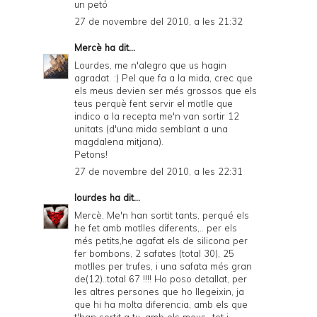
un petó
27 de novembre del 2010, a les 21:32
Mercè
ha dit...
Lourdes, me n'alegro que us hagin
agradat. :) Pel que fa a la mida, crec que
els meus devien ser més grossos que els
teus perquè fent servir el motlle que
indico a la recepta me'n van sortir 12
unitats (d'una mida semblant a una
magdalena mitjana).
Petons!
27 de novembre del 2010, a les 22:31
lourdes
ha dit...
Mercè, Me'n han sortit tants, perqué els
he fet amb motlles diferents,.. per els
més petits,he agafat els de silicona per
fer bombons, 2 safates (total 30), 25
motlles per trufes, i una safata més gran
de(12)..total 67 !!!! Ho poso detallat, per
les altres persones que ho llegeixin, ja
que hi ha molta diferencia, amb els que
t'han sortit a tu, amb els meus...tot i