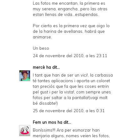
Las fotos me encantan, la primera es
muy serena, engancha...pero las otras
estan llenas de vida...estupendas.
Por cierto es la primera vez que oigo lo
de la harina de avellanas, habrá que
animarse.
Un beso
24 de novembre del 2010, a les 23:11
mercè
ha dit...
I tant que han de ser un vici!, la carbassa
té tantes aplicacions i aporta un coloret
tan preciós que fa que les coses entrin
pel gust i per la vista!, com sempre unes
fotos per saltar a la pantalla!(vagi molt
bé dissabte!)
25 de novembre del 2010, a les 0:31
Fem un mos
ha dit...
Boníssims!!! Ara per esmorzar han
menjaria alguns, nomes veien les fotos,