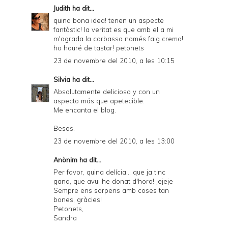
Judith
ha dit...
quina bona idea! tenen un aspecte
fantàstic! la veritat es que amb el a mi
m'agrada la carbassa només faig crema!
ho hauré de tastar! petonets
23 de novembre del 2010, a les 10:15
Silvia
ha dit...
Absolutamente delicioso y con un
aspecto más que apetecible.
Me encanta el blog.
Besos.
23 de novembre del 2010, a les 13:00
Anònim ha dit...
Per favor, quina delícia... que ja tinc
gana, que avui he donat d'hora! jejeje
Sempre ens sorpens amb coses tan
bones, gràcies!
Petonets,
Sandra