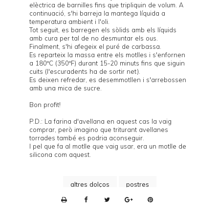
elèctrica de barnilles fins que tripliquin de volum. A
continuació, s'hi barreja la mantega líquida a
temperatura ambient i l'oli.
Tot seguit, es barregen els sòlids amb els líquids
amb cura per tal de no desmuntar els ous.
Finalment, s'hi afegeix el puré de carbassa.
Es reparteix la massa entre els motlles i s'enfornen
a 180ºC (350ºF) durant 15-20 minuts fins que siguin
cuits (l'escuradents ha de sortir net).
Es deixen refredar, es desemmotllen i s'arrebossen
amb una mica de sucre.
Bon profit!
P.D.: La farina d'avellana en aquest cas la vaig
comprar, però imagino que triturant avellanes
torrades també es podria aconseguir.
I pel que fa al motlle que vaig usar, era un motlle de
silicona com
aquest
.
altres dolços
postres
P
r