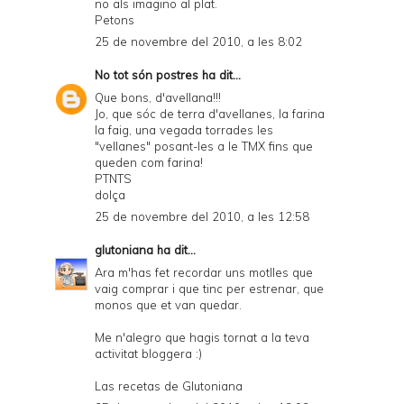
no als imagino al plat.
Petons
25 de novembre del 2010, a les 8:02
No tot són postres
ha dit...
Que bons, d'avellana!!!
Jo, que sóc de terra d'avellanes, la farina
la faig, una vegada torrades les
"vellanes" posant-les a le TMX fins que
queden com farina!
PTNTS
dolça
25 de novembre del 2010, a les 12:58
glutoniana
ha dit...
Ara m'has fet recordar uns motlles que
vaig comprar i que tinc per estrenar, que
monos que et van quedar.
Me n'alegro que hagis tornat a la teva
activitat bloggera :)
Las recetas de Glutoniana