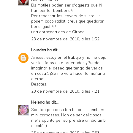
Els motlles poden ser d'aquests que hi
han per fer bombons??
Per rebossar-los, envers de sucre, i si
posem coco ratllat, creus que quedaran
bons igual ???
una abraçada des de Girona
23 de novembre del 2010, a les 1:52
Lourdes
ha dit...
Ainsss.. estoy en el trabajo y no me deja
ver las fotos este ordenador. ¿Puedes
imaginar el deseo que tengo de verlas
en casa?.. ¡Se me va a hacer la mañana
eterna!
Besotes.
23 de novembre del 2010, a les 7:21
Helena
ha dit...
Són tan petitons i tan bufons... semblen
mini carbasses. Han de ser deliciosos,
me'ls apunto per sorprendre un dia amb
el cafè ;)
23 de novembre del 2010, a les 7:53