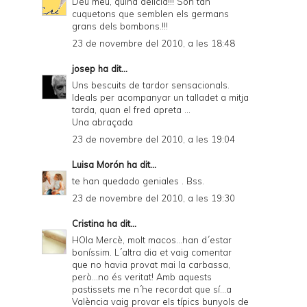
Déu meu, quina delícia!!! Són tan
cuquetons que semblen els germans
grans dels bombons.!!!
23 de novembre del 2010, a les 18:48
josep
ha dit...
Uns bescuits de tardor sensacionals.
Ideals per acompanyar un talladet a mitja
tarda, quan el fred apreta ...
Una abraçada
23 de novembre del 2010, a les 19:04
Luisa Morón
ha dit...
te han quedado geniales . Bss.
23 de novembre del 2010, a les 19:30
Cristina
ha dit...
HOla Mercè, molt macos...han d´estar
boníssim. L´altra dia et vaig comentar
que no havia provat mai la carbassa,
però...no és veritat! Amb aquests
pastissets me n´he recordat que sí...a
València vaig provar els típics bunyols de