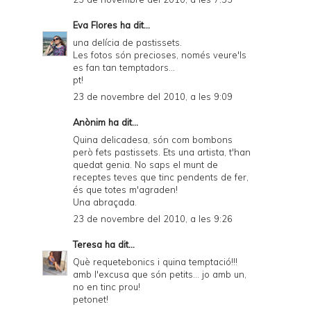
Eva Flores
ha dit...
una delícia de pastissets.
Les fotos són precioses, només veure'ls
es fan tan temptadors...
pt!
23 de novembre del 2010, a les 9:09
Anònim ha dit...
Quina delicadesa, són com bombons
però fets pastissets. Ets una artista, t'han
quedat genia. No saps el munt de
receptes teves que tinc pendents de fer,
és que totes m'agraden!
Una abraçada.
23 de novembre del 2010, a les 9:26
Teresa
ha dit...
Què requetebonics i quina temptació!!!
amb l'excusa que són petits... jo amb un,
no en tinc prou!
petonet!