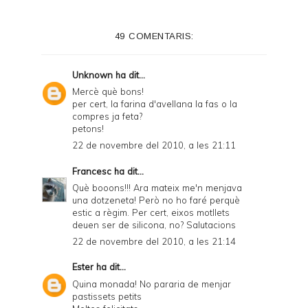
49 COMENTARIS:
Unknown
ha dit...
Mercè què bons!
per cert, la farina d'avellana la fas o la
compres ja feta?
petons!
22 de novembre del 2010, a les 21:11
Francesc
ha dit...
Què booons!!! Ara mateix me'n menjava
una dotzeneta! Però no ho faré perquè
estic a règim. Per cert, eixos motllets
deuen ser de silicona, no? Salutacions
22 de novembre del 2010, a les 21:14
Ester
ha dit...
Quina monada! No pararia de menjar
pastissets petits