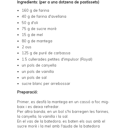
Ingredients: (per a una dotzena de pastissets)
160 g de farina
40 g de farina d'avellana
50 g d'oli
75 g de sucre morè
15 g de mel
80 g de mantega
2 ous
125 g de puré de carbassa
1.5 cullerades petites d'impulsor (Royal)
un pols de canyella
un pols de vainilla
un pols de sal
sucre blanc per arrebossar
Preparació:
Primer, es desfà la mantega en un cassó a foc mig-
baix i es deixa refredar.
Per altra banda, en un bol s'hi barregen les farines,
la canyella, la vainilla i la sal.
En el vas de la batedora, es baten els ous amb el
sucre morè i la mel amb l'ajuda de la batedora