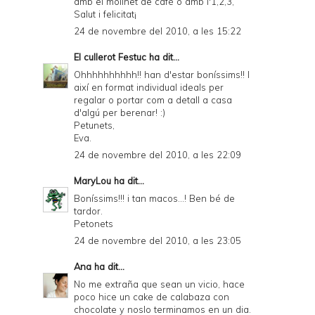
amb el molinet de cafè o amb l'1,2,3,
Salut i felicitat¡
24 de novembre del 2010, a les 15:22
El cullerot Festuc
ha dit...
Ohhhhhhhhhh!! han d'estar boníssims!! I
així en format individual ideals per
regalar o portar com a detall a casa
d'algú per berenar! :)
Petunets,
Eva.
24 de novembre del 2010, a les 22:09
MaryLou
ha dit...
Boníssims!!! i tan macos...! Ben bé de
tardor.
Petonets
24 de novembre del 2010, a les 23:05
Ana
ha dit...
No me extraña que sean un vicio, hace
poco hice un cake de calabaza con
chocolate y noslo terminamos en un dia.