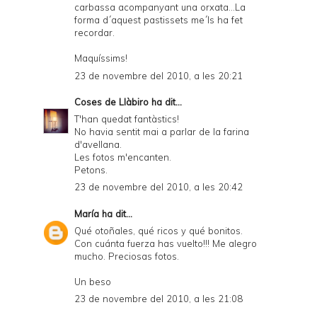
carbassa acompanyant una orxata...La
forma d´aquest pastissets me´ls ha fet
recordar.
Maquíssims!
23 de novembre del 2010, a les 20:21
Coses de Llàbiro
ha dit...
T'han quedat fantàstics!
No havia sentit mai a parlar de la farina
d'avellana.
Les fotos m'encanten.
Petons.
23 de novembre del 2010, a les 20:42
María
ha dit...
Qué otoñales, qué ricos y qué bonitos.
Con cuánta fuerza has vuelto!!! Me alegro
mucho. Preciosas fotos.
Un beso
23 de novembre del 2010, a les 21:08