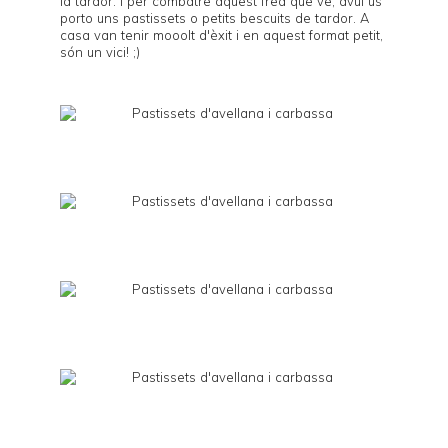
la tardor. I per combatre aquest fred que ve, avui us
porto uns pastissets o petits bescuits de tardor. A
casa van tenir mooolt d'èxit i en aquest format petit,
són un vici! ;)