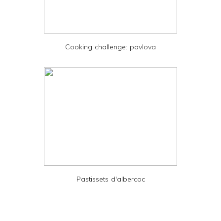
d
P
D
Cooking challenge: pavlova
F
Pastissets d'albercoc