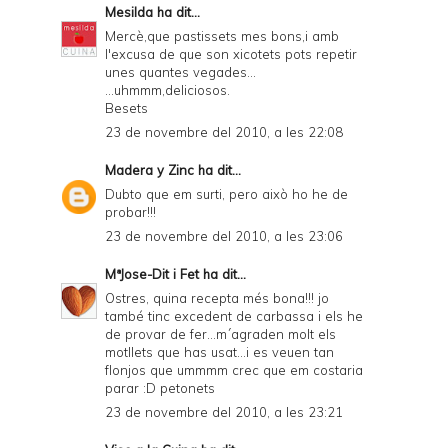
Mesilda
ha dit...
Mercè,que pastissets mes bons,i amb
l'excusa de que son xicotets pots repetir
unes quantes vegades...
...uhmmm,deliciosos.
Besets
23 de novembre del 2010, a les 22:08
Madera y Zinc
ha dit...
Dubto que em surti, pero això ho he de
probar!!!
23 de novembre del 2010, a les 23:06
MªJose-Dit i Fet
ha dit...
Ostres, quina recepta més bona!!! jo
també tinc excedent de carbassa i els he
de provar de fer...m´agraden molt els
motllets que has usat...i es veuen tan
flonjos que ummmm crec que em costaria
parar :D petonets
23 de novembre del 2010, a les 23:21