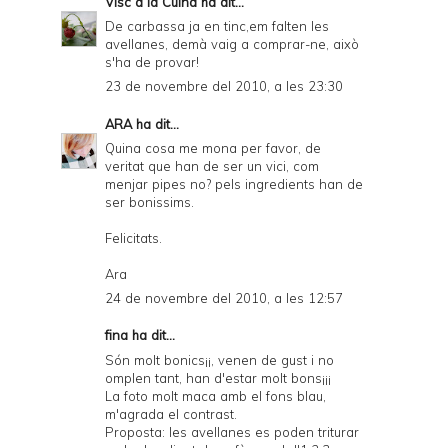
Visc a la Cuina
ha dit...
De carbassa ja en tinc,em falten les
avellanes, demà vaig a comprar-ne, això
s'ha de provar!
23 de novembre del 2010, a les 23:30
ARA
ha dit...
Quina cosa me mona per favor, de
veritat que han de ser un vici, com
menjar pipes no? pels ingredients han de
ser bonissims.
Felicitats.
Ara
24 de novembre del 2010, a les 12:57
fina ha dit...
Són molt bonics¡¡, venen de gust i no
omplen tant, han d'estar molt bons¡¡¡
La foto molt maca amb el fons blau,
m'agrada el contrast.
Proposta: les avellanes es poden triturar