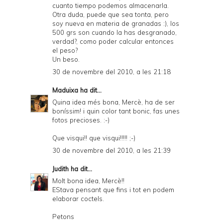
cuanto tiempo podemos almacenarla.
Otra duda, puede que sea tonta, pero
soy nueva en materia de granadas :), los
500 grs son cuando la has desgranado,
verdad?, como poder calcular entonces
el peso?
Un beso.
30 de novembre del 2010, a les 21:18
Maduixa
ha dit...
Quina idea més bona, Mercè, ha de ser
boníssim! i quin color tant bonic, fas unes
fotos precioses. :-)
Que visqui!! que visqui!!!!! ;-)
30 de novembre del 2010, a les 21:39
Judith
ha dit...
Molt bona idea, Mercè!!
EStava pensant que fins i tot en podem
elaborar coctels.
Petons