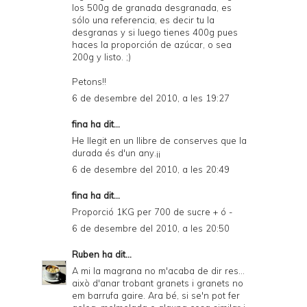
los 500g de granada desgranada, es
sólo una referencia, es decir tu la
desgranas y si luego tienes 400g pues
haces la proporción de azúcar, o sea
200g y listo. ;)
Petons!!
6 de desembre del 2010, a les 19:27
fina ha dit...
He llegit en un llibre de conserves que la
durada és d'un any.¡¡
6 de desembre del 2010, a les 20:49
fina ha dit...
Proporció 1KG per 700 de sucre + ó -
6 de desembre del 2010, a les 20:50
Ruben
ha dit...
A mi la magrana no m'acaba de dir res...
això d'anar trobant granets i granets no
em barrufa gaire. Ara bé, si se'n pot fer