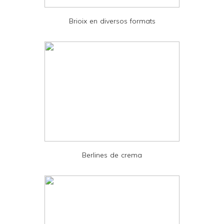
e
Brioix en diversos formats
n
d
l
y
a
n
d
P
D
Berlines de crema
F