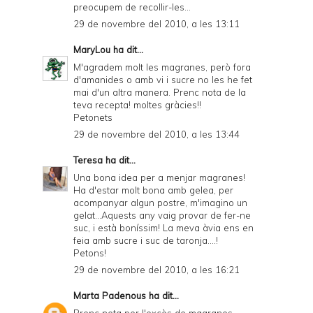
preocupem de recollir-les...
29 de novembre del 2010, a les 13:11
MaryLou
ha dit...
M'agradem molt les magranes, però fora
d'amanides o amb vi i sucre no les he fet
mai d'un altra manera. Prenc nota de la
teva recepta! moltes gràcies!!
Petonets
29 de novembre del 2010, a les 13:44
Teresa
ha dit...
Una bona idea per a menjar magranes!
Ha d'estar molt bona amb gelea, per
acompanyar algun postre, m'imagino un
gelat...Aquests any vaig provar de fer-ne
suc, i està boníssim! La meva àvia ens en
feia amb sucre i suc de taronja....!
Petons!
29 de novembre del 2010, a les 16:21
Marta Padenous
ha dit...
Prenc nota per l'excès de magranes,