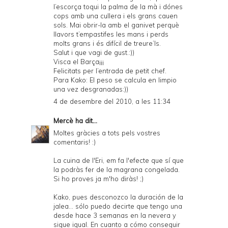
l’escorça toqui la palma de la mà i dónes
cops amb una cullera i els grans cauen
sols. Mai obrir-la amb el ganivet perquè
llavors t’empastifes les mans i perds
molts grans i és difícil de treure’ls.
Salut i que vagi de gust.:))
Visca el Barça¡¡¡
Felicitats per l’entrada de petit chef.
Para Kako: El peso se calcula en limpio
una vez desgranadas:))
4 de desembre del 2010, a les 11:34
Mercè
ha dit...
Moltes gràcies a tots pels vostres
comentaris! :)
La cuina de l'Eri, em fa l'efecte que sí que
la podràs fer de la magrana congelada.
Si ho proves ja m'ho diràs! ;)
Kako, pues desconozco la duración de la
jalea... sólo puedo decirte que tengo una
desde hace 3 semanas en la nevera y
sigue igual. En cuanto a cómo conseguir