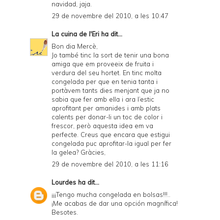
navidad, jaja.
29 de novembre del 2010, a les 10:47
La cuina de l'Eri
ha dit...
Bon dia Mercè,
Jo també tinc la sort de tenir una bona
amiga que em proveeix de fruita i
verdura del seu hortet. En tinc molta
congelada per que en tenia tanta i
portàvem tants dies menjant que ja no
sabia que fer amb ella i ara l’estic
aprofitant per amanides i amb plats
calents per donar-li un toc de color i
frescor, però aquesta idea em va
perfecte. Creus que encara que estigui
congelada puc aprofitar-la igual per fer
la gelea? Gràcies,
29 de novembre del 2010, a les 11:16
Lourdes
ha dit...
¡¡¡Tengo mucha congelada en bolsas!!!..
¡Me acabas de dar una opción magnífica!
Besotes.