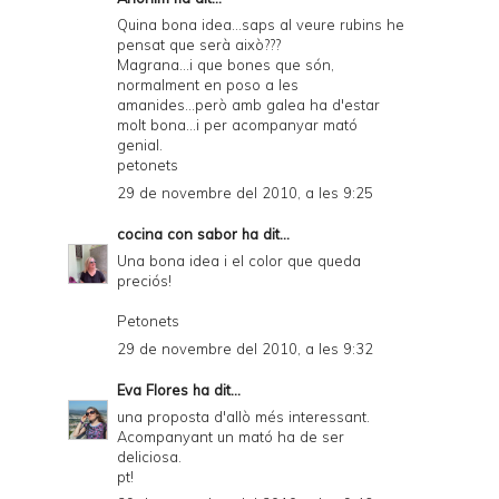
Quina bona idea...saps al veure rubins he
pensat que serà això???
Magrana...i que bones que són,
normalment en poso a les
amanides...però amb galea ha d'estar
molt bona...i per acompanyar mató
genial.
petonets
29 de novembre del 2010, a les 9:25
cocina con sabor
ha dit...
Una bona idea i el color que queda
preciós!
Petonets
29 de novembre del 2010, a les 9:32
Eva Flores
ha dit...
una proposta d'allò més interessant.
Acompanyant un mató ha de ser
deliciosa.
pt!