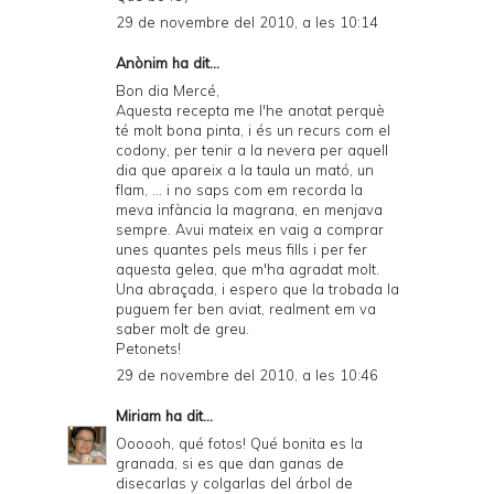
29 de novembre del 2010, a les 10:14
Anònim ha dit...
Bon dia Mercé,
Aquesta recepta me l'he anotat perquè
té molt bona pinta, i és un recurs com el
codony, per tenir a la nevera per aquell
dia que apareix a la taula un mató, un
flam, ... i no saps com em recorda la
meva infància la magrana, en menjava
sempre. Avui mateix en vaig a comprar
unes quantes pels meus fills i per fer
aquesta gelea, que m'ha agradat molt.
Una abraçada, i espero que la trobada la
puguem fer ben aviat, realment em va
saber molt de greu.
Petonets!
29 de novembre del 2010, a les 10:46
Miriam
ha dit...
Oooooh, qué fotos! Qué bonita es la
granada, si es que dan ganas de
disecarlas y colgarlas del árbol de