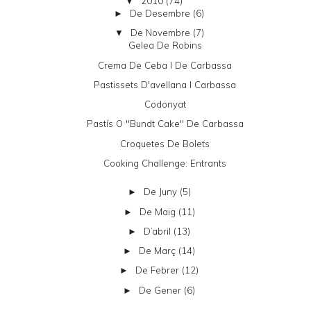
2010
(74)
▼
De Desembre
(6)
►
De Novembre
(7)
▼
Gelea De Robins
Crema De Ceba I De Carbassa
Pastissets D'avellana I Carbassa
Codonyat
Pastís O "bundt Cake" De Carbassa
Croquetes De Bolets
Cooking Challenge: Entrants
De Juny
(5)
►
De Maig
(11)
►
D’abril
(13)
►
De Març
(14)
►
De Febrer
(12)
►
De Gener
(6)
►