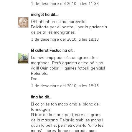
1 de desembre del 2010, a les 11:36
margot
ha dit...
Ohhhhhhhhh quina marevella.
Felicitarte per el postre, i per la paciencia
de pelar les mangranes.
1 de desembre del 2010, a les 18:13
El cullerot Festuc
ha dit...
Lo més empipador és desgranar les
magranes...Però aquesta gelea bé s'ho
val!!! Quin color!!! I quines fotos!!! genials!
Petunets,
Eva.
1 de desembre del 2010, a les 18:13
fina ha dit...
El color és tan maco amb el blanc del
formatge.¡¡
El truc de la mare: per treure els grans
de la magrana: Pelar-la amb les mans i
quan la pell et permeti obrir-la "amb les
mans" l'obres, la poses girada, que