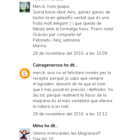
Mercè, hola guapa,
Quina bona idea! Ains, quines ganes de
tastar-la en gelea!És veritat que és una
fruita molt elegant :) i que queda de
fàbula amb el formatge fresc. Prenc nota!
Gràcies per compartir-la!
Petonets i feliç setmana,
Marina
29 de novembre del 2010, a les 10:09
Cuinagenerosa
ha dit...
mercè, avui no et felicitaré només per la
recepta, perquè ja saps que sempre
m'agraden; deixa'm dir-te que el nom
que li has posat és preciós i definidor, ho
diu tot, perquè realment la llavor de la
magrana és el més semblant que ofereix
la natura a un robí.
29 de novembre del 2010, a les 10:12
Mima
ha dit...
Ummm m'encantes les Magranes!!!
Que bó :O)