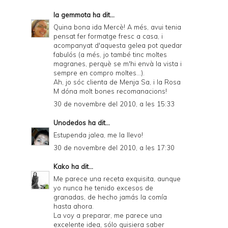
la gemmota
ha dit...
Quina bona ida Mercè! A més, avui tenia
pensat fer formatge fresc a casa, i
acompanyat d'aquesta gelea pot quedar
fabulós (a més, jo també tinc moltes
magranes, perquè se m'hi envà la vista i
sempre en compro moltes...).
Ah, jo sóc clienta de Menja Sa, i la Rosa
M dóna molt bones recomanacions!
30 de novembre del 2010, a les 15:33
Unodedos
ha dit...
Estupenda jalea, me la llevo!
30 de novembre del 2010, a les 17:30
Kako
ha dit...
Me parece una receta exquisita, aunque
yo nunca he tenido excesos de
granadas, de hecho jamás la comía
hasta ahora.
La voy a preparar, me parece una
excelente idea, sólo quisiera saber