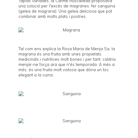
Tàpias variades
, la
Carme Ruscalleda
proposava
una solució per l'excés de magranes: fer sanguina
(gelea de magrana). Una gelea deliciosa que pot
combinar amb molts plats i postres.
Tal com ens explica la Rosa Maria de
Menja Sa
, la
magrana és una fruita amb unes
propietats
medicinals i nutritives
molt bones i per tant, caldria
menjar-ne força ara que n'és temporada. A més a
més, és una fruita molt vistosa que dóna un toc
elegant a la cuina.