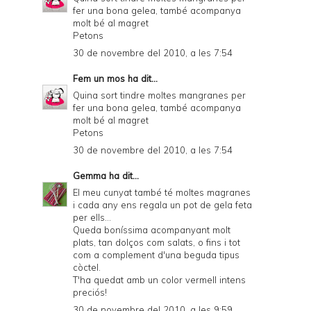
fer una bona gelea, també acompanya
molt bé al magret
Petons
30 de novembre del 2010, a les 7:54
Fem un mos
ha dit...
Quina sort tindre moltes mangranes per
fer una bona gelea, també acompanya
molt bé al magret
Petons
30 de novembre del 2010, a les 7:54
Gemma
ha dit...
El meu cunyat també té moltes magranes
i cada any ens regala un pot de gela feta
per ells...
Queda boníssima acompanyant molt
plats, tan dolços com salats, o fins i tot
com a complement d'una beguda tipus
còctel.
T'ha quedat amb un color vermell intens
preciós!
30 de novembre del 2010, a les 9:59