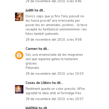
29 de novembre del 2010, a les 9:46
Judith
ha dit...
Doncs saps que jo fins l'any passat no
les havia provat? ara m'encanta per
posar-les en amanides, postres... la teva
recepté és fantàstica! ummmmmmm i les
fotos també! petonets
29 de novembre del 2010, a les 9:58
Carmen
ha dit...
Sóc una enamorada de les magranes
així que aquesta gelea la tastarem,
gràcies.
Petonets
29 de novembre del 2010, a les 10:03
Coses de Llàbiro
ha dit...
Realment queda un color preciós. M'ha
agradat la idea amb el formatge fres.
29 de novembre del 2010, a les 10:07
MARINA
ha dit...