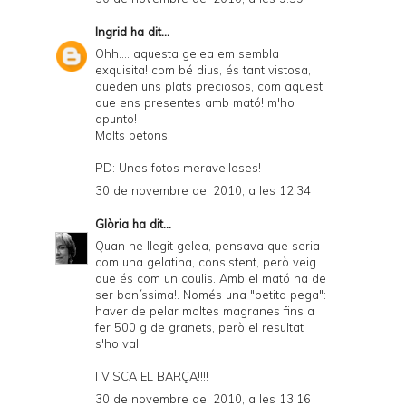
Ingrid
ha dit...
Ohh.... aquesta gelea em sembla
exquisita! com bé dius, és tant vistosa,
queden uns plats preciosos, com aquest
que ens presentes amb mató! m'ho
apunto!
Molts petons.
PD: Unes fotos meravelloses!
30 de novembre del 2010, a les 12:34
Glòria
ha dit...
Quan he llegit gelea, pensava que seria
com una gelatina, consistent, però veig
que és com un coulis. Amb el mató ha de
ser boníssima!. Només una "petita pega":
haver de pelar moltes magranes fins a
fer 500 g de granets, però el resultat
s'ho val!
I VISCA EL BARÇA!!!!
30 de novembre del 2010, a les 13:16