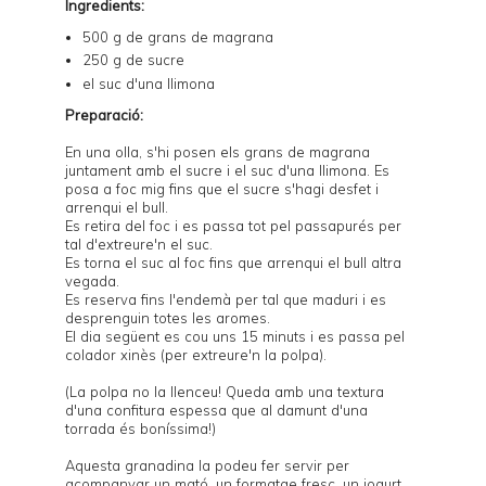
Ingredients:
500 g de grans de magrana
250 g de sucre
el suc d'una llimona
Preparació:
En una olla, s'hi posen els grans de magrana
juntament amb el sucre i el suc d'una llimona. Es
posa a foc mig fins que el sucre s'hagi desfet i
arrenqui el bull.
Es retira del foc i es passa tot pel passapurés per
tal d'extreure'n el suc.
Es torna el suc al foc fins que arrenqui el bull altra
vegada.
Es reserva fins l'endemà per tal que maduri i es
desprenguin totes les aromes.
El dia següent es cou uns 15 minuts i es passa pel
colador xinès (per extreure'n la polpa).
(La polpa no la llenceu! Queda amb una textura
d'una confitura espessa que al damunt d'una
torrada és boníssima!)
Aquesta granadina la podeu fer servir per
acompanyar un
mató
, un
formatge fresc
, un
iogurt
,