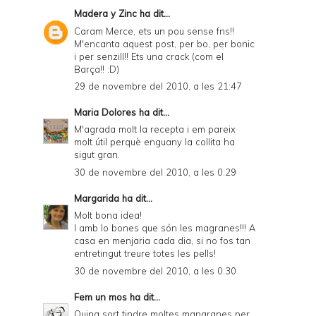
Madera y Zinc
ha dit...
Caram Merce, ets un pou sense fns!!
M'encanta aquest post, per bo, per bonic
i per senzill!! Ets una crack (com el
Barça!! :D)
29 de novembre del 2010, a les 21:47
Maria Dolores
ha dit...
M'agrada molt la recepta i em pareix
molt útil perquè enguany la collita ha
sigut gran.
30 de novembre del 2010, a les 0:29
Margarida
ha dit...
Molt bona idea!
I amb lo bones que són les magranes!!! A
casa en menjaria cada dia, si no fos tan
entretingut treure totes les pells!
30 de novembre del 2010, a les 0:30
Fem un mos
ha dit...
Quina sort tindre moltes mangranes per