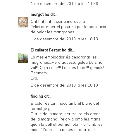
1 de desembre del 2010, a les 11:36
margot
ha dit...
Ohhhhhhhhh quina marevella.
Felicitarte per el postre, i per la paciencia
de pelar les mangranes.
1 de desembre del 2010, a les 18:13
El cullerot Festuc
ha dit...
Lo més empipador és desgranar les
magranes...Però aquesta gelea bé s'ho
val!!! Quin color!!! I quines fotos!!! genials!
Petunets,
Eva.
1 de desembre del 2010, a les 18:13
fina ha dit...
El color és tan maco amb el blanc del
formatge.¡¡
El truc de la mare: per treure els grans
de la magrana: Pelar-la amb les mans i
quan la pell et permeti obrir-la "amb les
mans" l'obres, la poses girada, que