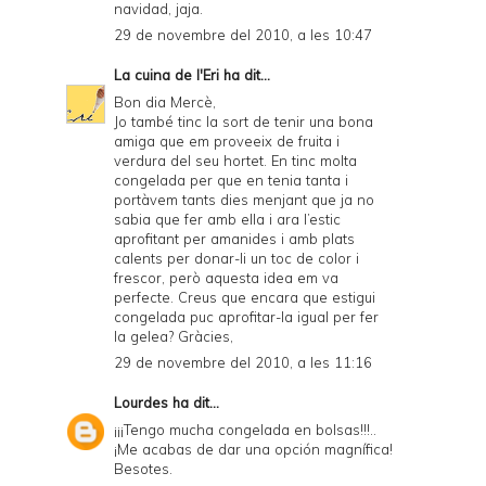
navidad, jaja.
29 de novembre del 2010, a les 10:47
La cuina de l'Eri
ha dit...
Bon dia Mercè,
Jo també tinc la sort de tenir una bona
amiga que em proveeix de fruita i
verdura del seu hortet. En tinc molta
congelada per que en tenia tanta i
portàvem tants dies menjant que ja no
sabia que fer amb ella i ara l’estic
aprofitant per amanides i amb plats
calents per donar-li un toc de color i
frescor, però aquesta idea em va
perfecte. Creus que encara que estigui
congelada puc aprofitar-la igual per fer
la gelea? Gràcies,
29 de novembre del 2010, a les 11:16
Lourdes
ha dit...
¡¡¡Tengo mucha congelada en bolsas!!!..
¡Me acabas de dar una opción magnífica!
Besotes.