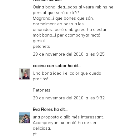
Quina bona idea...saps al veure rubins he
pensat que serà això???
Magrana...i que bones que són,
normalment en poso a les
amanides...però amb galea ha d'estar
molt bona...i per acompanyar mató
genial.
petonets
29 de novembre del 2010, a les 9:25
cocina con sabor
ha dit...
Una bona idea i el color que queda
preciós!
Petonets
29 de novembre del 2010, a les 9:32
Eva Flores
ha dit...
una proposta d'allò més interessant.
Acompanyant un mató ha de ser
deliciosa.
pt!