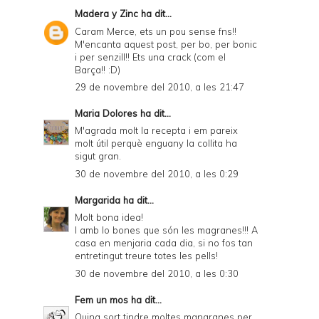
Madera y Zinc
ha dit...
Caram Merce, ets un pou sense fns!!
M'encanta aquest post, per bo, per bonic
i per senzill!! Ets una crack (com el
Barça!! :D)
29 de novembre del 2010, a les 21:47
Maria Dolores
ha dit...
M'agrada molt la recepta i em pareix
molt útil perquè enguany la collita ha
sigut gran.
30 de novembre del 2010, a les 0:29
Margarida
ha dit...
Molt bona idea!
I amb lo bones que són les magranes!!! A
casa en menjaria cada dia, si no fos tan
entretingut treure totes les pells!
30 de novembre del 2010, a les 0:30
Fem un mos
ha dit...
Quina sort tindre moltes mangranes per