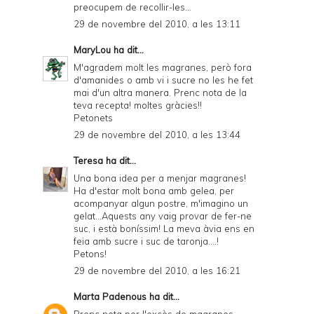
preocupem de recollir-les...
29 de novembre del 2010, a les 13:11
MaryLou
ha dit...
M'agradem molt les magranes, però fora
d'amanides o amb vi i sucre no les he fet
mai d'un altra manera. Prenc nota de la
teva recepta! moltes gràcies!!
Petonets
29 de novembre del 2010, a les 13:44
Teresa
ha dit...
Una bona idea per a menjar magranes!
Ha d'estar molt bona amb gelea, per
acompanyar algun postre, m'imagino un
gelat...Aquests any vaig provar de fer-ne
suc, i està boníssim! La meva àvia ens en
feia amb sucre i suc de taronja....!
Petons!
29 de novembre del 2010, a les 16:21
Marta Padenous
ha dit...
Prenc nota per l'excès de magranes,