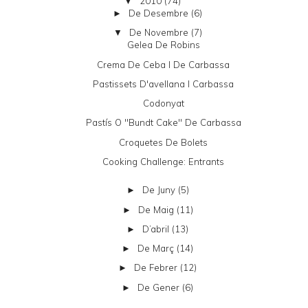
2010
(74)
▼
De Desembre
(6)
►
De Novembre
(7)
▼
Gelea De Robins
Crema De Ceba I De Carbassa
Pastissets D'avellana I Carbassa
Codonyat
Pastís O "bundt Cake" De Carbassa
Croquetes De Bolets
Cooking Challenge: Entrants
De Juny
(5)
►
De Maig
(11)
►
D’abril
(13)
►
De Març
(14)
►
De Febrer
(12)
►
De Gener
(6)
►