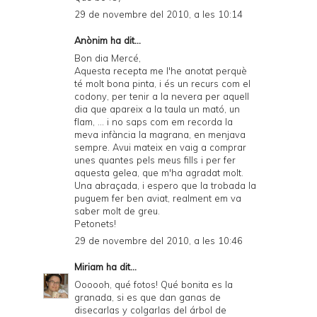
29 de novembre del 2010, a les 10:14
Anònim ha dit...
Bon dia Mercé,
Aquesta recepta me l'he anotat perquè
té molt bona pinta, i és un recurs com el
codony, per tenir a la nevera per aquell
dia que apareix a la taula un mató, un
flam, ... i no saps com em recorda la
meva infància la magrana, en menjava
sempre. Avui mateix en vaig a comprar
unes quantes pels meus fills i per fer
aquesta gelea, que m'ha agradat molt.
Una abraçada, i espero que la trobada la
puguem fer ben aviat, realment em va
saber molt de greu.
Petonets!
29 de novembre del 2010, a les 10:46
Miriam
ha dit...
Oooooh, qué fotos! Qué bonita es la
granada, si es que dan ganas de
disecarlas y colgarlas del árbol de