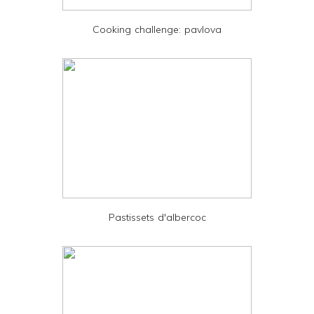
e
Cooking challenge: pavlova
n
d
l
y
a
n
d
P
D
Pastissets d'albercoc
F