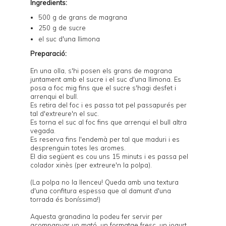
Ingredients:
500 g de grans de magrana
250 g de sucre
el suc d'una llimona
Preparació:
En una olla, s'hi posen els grans de magrana
juntament amb el sucre i el suc d'una llimona. Es
posa a foc mig fins que el sucre s'hagi desfet i
arrenqui el bull.
Es retira del foc i es passa tot pel passapurés per
tal d'extreure'n el suc.
Es torna el suc al foc fins que arrenqui el bull altra
vegada.
Es reserva fins l'endemà per tal que maduri i es
desprenguin totes les aromes.
El dia següent es cou uns 15 minuts i es passa pel
colador xinès (per extreure'n la polpa).
(La polpa no la llenceu! Queda amb una textura
d'una confitura espessa que al damunt d'una
torrada és boníssima!)
Aquesta granadina la podeu fer servir per
acompanyar un
mató
, un
formatge fresc
, un
iogurt
,