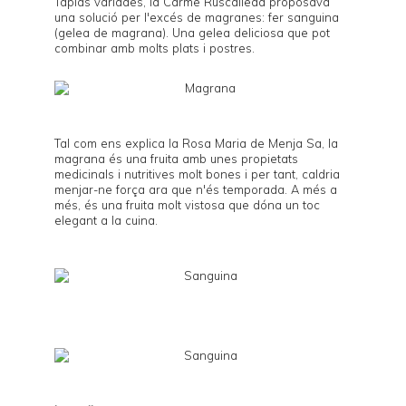
Tàpias variades
, la
Carme Ruscalleda
proposava
una solució per l'excés de magranes: fer sanguina
(gelea de magrana). Una gelea deliciosa que pot
combinar amb molts plats i postres.
Tal com ens explica la Rosa Maria de
Menja Sa
, la
magrana és una fruita amb unes
propietats
medicinals i nutritives
molt bones i per tant, caldria
menjar-ne força ara que n'és temporada. A més a
més, és una fruita molt vistosa que dóna un toc
elegant a la cuina.