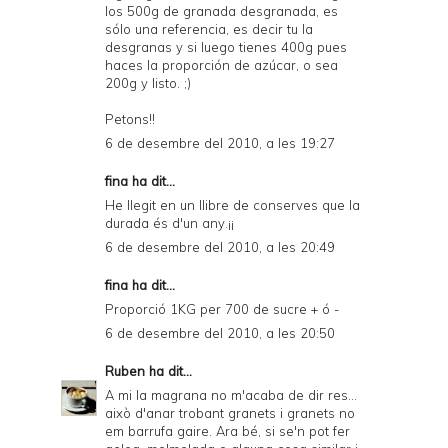
los 500g de granada desgranada, es
sólo una referencia, es decir tu la
desgranas y si luego tienes 400g pues
haces la proporción de azúcar, o sea
200g y listo. ;)
Petons!!
6 de desembre del 2010, a les 19:27
fina ha dit...
He llegit en un llibre de conserves que la
durada és d'un any.¡¡
6 de desembre del 2010, a les 20:49
fina ha dit...
Proporció 1KG per 700 de sucre + ó -
6 de desembre del 2010, a les 20:50
Ruben
ha dit...
A mi la magrana no m'acaba de dir res...
això d'anar trobant granets i granets no
em barrufa gaire. Ara bé, si se'n pot fer