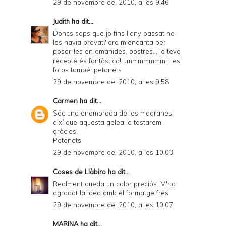
29 de novembre del 2010, a les 9:46
Judith
ha dit...
Doncs saps que jo fins l'any passat no
les havia provat? ara m'encanta per
posar-les en amanides, postres... la teva
recepté és fantàstica! ummmmmmm i les
fotos també! petonets
29 de novembre del 2010, a les 9:58
Carmen
ha dit...
Sóc una enamorada de les magranes
així que aquesta gelea la tastarem,
gràcies.
Petonets
29 de novembre del 2010, a les 10:03
Coses de Llàbiro
ha dit...
Realment queda un color preciós. M'ha
agradat la idea amb el formatge fres.
29 de novembre del 2010, a les 10:07
MARINA
ha dit...