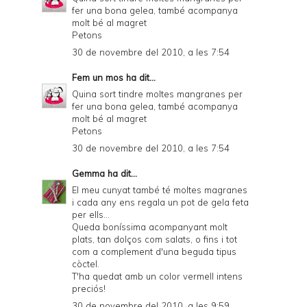
fer una bona gelea, també acompanya
molt bé al magret
Petons
30 de novembre del 2010, a les 7:54
Fem un mos
ha dit...
Quina sort tindre moltes mangranes per
fer una bona gelea, també acompanya
molt bé al magret
Petons
30 de novembre del 2010, a les 7:54
Gemma
ha dit...
El meu cunyat també té moltes magranes
i cada any ens regala un pot de gela feta
per ells...
Queda boníssima acompanyant molt
plats, tan dolços com salats, o fins i tot
com a complement d'una beguda tipus
còctel.
T'ha quedat amb un color vermell intens
preciós!
30 de novembre del 2010, a les 9:59