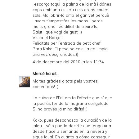
l’escorça toqui la palma de la mà i dónes
cops amb una cullera i els grans cauen
sols. Mai obrir-la amb el ganivet perquè
llavors t’empastifes les mans i perds
molts grans i és difícil de treure’ls.
Salut i que vagi de gust.:))
Visca el Barça¡¡¡
Felicitats per l’entrada de petit chef.
Para Kako: El peso se calcula en limpio
una vez desgranadas:))
4 de desembre del 2010, a les 11:34
Mercè
ha dit...
Moltes gràcies a tots pels vostres
comentaris! :)
La cuina de l'Eri, em fa l'efecte que sí que
la podràs fer de la magrana congelada.
Si ho proves ja m'ho diràs! ;)
Kako, pues desconozco la duración de la
jalea... sólo puedo decirte que tengo una
desde hace 3 semanas en la nevera y
sigue igual. En cuanto a cómo conseguir