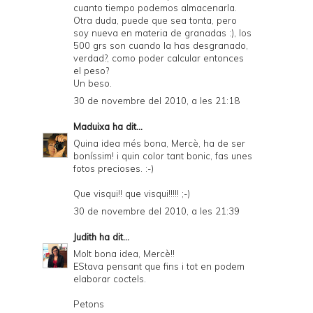
cuanto tiempo podemos almacenarla.
Otra duda, puede que sea tonta, pero
soy nueva en materia de granadas :), los
500 grs son cuando la has desgranado,
verdad?, como poder calcular entonces
el peso?
Un beso.
30 de novembre del 2010, a les 21:18
Maduixa
ha dit...
Quina idea més bona, Mercè, ha de ser
boníssim! i quin color tant bonic, fas unes
fotos precioses. :-)
Que visqui!! que visqui!!!!! ;-)
30 de novembre del 2010, a les 21:39
Judith
ha dit...
Molt bona idea, Mercè!!
EStava pensant que fins i tot en podem
elaborar coctels.
Petons