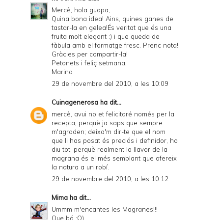
Mercè, hola guapa,
Quina bona idea! Ains, quines ganes de
tastar-la en gelea!És veritat que és una
fruita molt elegant :) i que queda de
fàbula amb el formatge fresc. Prenc nota!
Gràcies per compartir-la!
Petonets i feliç setmana,
Marina
29 de novembre del 2010, a les 10:09
Cuinagenerosa
ha dit...
mercè, avui no et felicitaré només per la
recepta, perquè ja saps que sempre
m'agraden; deixa'm dir-te que el nom
que li has posat és preciós i definidor, ho
diu tot, perquè realment la llavor de la
magrana és el més semblant que ofereix
la natura a un robí.
29 de novembre del 2010, a les 10:12
Mima
ha dit...
Ummm m'encantes les Magranes!!!
Que bó :O)