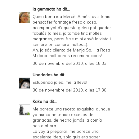
la gemmota
ha dit...
Quina bona ida Mercè! A més, avui tenia
pensat fer formatge fresc a casa, i
acompanyat d'aquesta gelea pot quedar
fabulós (a més, jo també tinc moltes
magranes, perquè se m'hi envà la vista i
sempre en compro moltes...).
Ah, jo sóc clienta de Menja Sa, i la Rosa
M dóna molt bones recomanacions!
30 de novembre del 2010, a les 15:33
Unodedos
ha dit...
Estupenda jalea, me la llevo!
30 de novembre del 2010, a les 17:30
Kako
ha dit...
Me parece una receta exquisita, aunque
yo nunca he tenido excesos de
granadas, de hecho jamás la comía
hasta ahora.
La voy a preparar, me parece una
excelente idea, sólo quisiera saber