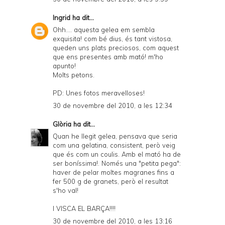
Ingrid
ha dit...
Ohh.... aquesta gelea em sembla
exquisita! com bé dius, és tant vistosa,
queden uns plats preciosos, com aquest
que ens presentes amb mató! m'ho
apunto!
Molts petons.
PD: Unes fotos meravelloses!
30 de novembre del 2010, a les 12:34
Glòria
ha dit...
Quan he llegit gelea, pensava que seria
com una gelatina, consistent, però veig
que és com un coulis. Amb el mató ha de
ser boníssima!. Només una "petita pega":
haver de pelar moltes magranes fins a
fer 500 g de granets, però el resultat
s'ho val!
I VISCA EL BARÇA!!!!
30 de novembre del 2010, a les 13:16