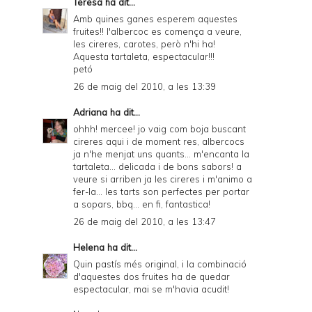
Teresa
ha dit...
Amb quines ganes esperem aquestes
fruites!! l'albercoc es comença a veure,
les cireres, carotes, però n'hi ha!
Aquesta tartaleta, espectacular!!!
petó
26 de maig del 2010, a les 13:39
Adriana
ha dit...
ohhh! mercee! jo vaig com boja buscant
cireres aqui i de moment res, albercocs
ja n'he menjat uns quants... m'encanta la
tartaleta... delicada i de bons sabors! a
veure si arriben ja les cireres i m'animo a
fer-la... les tarts son perfectes per portar
a sopars, bbq... en fi, fantastica!
26 de maig del 2010, a les 13:47
Helena
ha dit...
Quin pastís més original, i la combinació
d'aquestes dos fruites ha de quedar
espectacular, mai se m'havia acudit!