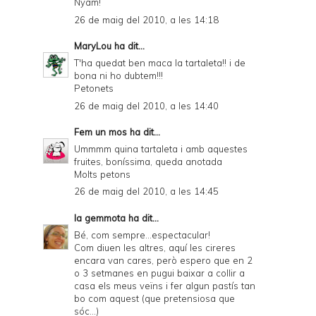
Nyam!
26 de maig del 2010, a les 14:18
MaryLou
ha dit...
T'ha quedat ben maca la tartaleta!! i de
bona ni ho dubtem!!!
Petonets
26 de maig del 2010, a les 14:40
Fem un mos
ha dit...
Ummmm quina tartaleta i amb aquestes
fruites, boníssima, queda anotada
Molts petons
26 de maig del 2010, a les 14:45
la gemmota
ha dit...
Bé, com sempre...espectacular!
Com diuen les altres, aquí les cireres
encara van cares, però espero que en 2
o 3 setmanes en pugui baixar a collir a
casa els meus veïns i fer algun pastís tan
bo com aquest (que pretensiosa que
sóc...)