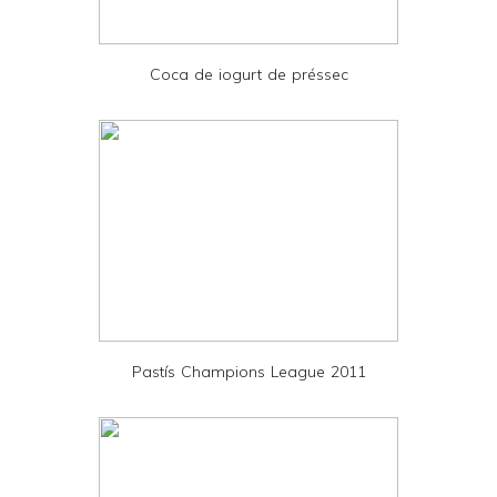
i
e
Coca de iogurt de préssec
n
d
l
y
a
n
d
P
D
Pastís Champions League 2011
F