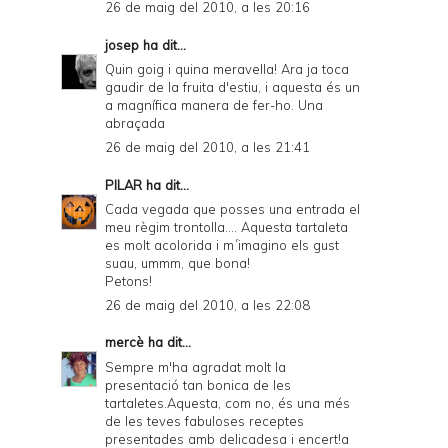
26 de maig del 2010, a les 20:16
josep
ha dit...
Quin goig i quina meravella! Ara ja toca
gaudir de la fruita d'estiu, i aquesta és un
a magnífica manera de fer-ho. Una
abraçada
26 de maig del 2010, a les 21:41
PILAR
ha dit...
Cada vegada que posses una entrada el
meu règim trontolla.... Aquesta tartaleta
es molt acolorida i m´imagino els gust
suau, ummm, que bona!
Petons!
26 de maig del 2010, a les 22:08
mercè
ha dit...
Sempre m'ha agradat molt la
presentació tan bonica de les
tartaletes.Aquesta, com no, és una més
de les teves fabuloses receptes
presentades amb delicadesa i encert!a