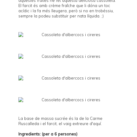
aquestes fruites he fet aquesta deliciosa cassoleta.
El farcit és amb crème fraîche que li dóna un toc
acídic i la fa més lleugera, però si no en trobéssiu,
sempre la podeu substituir per nata líquida. ;)
La base de massa sucrée és la de la
Carme
Ruscalleda
i el farcit, el vaig extreure d'
aquí
.
Ingredients: (per a 6 persones)