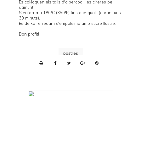
Es col·loquen els talls d'albercoc i les cireres pel
damunt.
S'enforna a 180ºC (350ºF) fins que qualli (durant uns
30 minuts).
Es deixa refredar i s'empolsima amb sucre llustre.
Bon profit!
postres
P
r
i
n
t
e
r
F
r