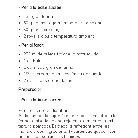
- Per a la base sucrée:
130 g de farina
50 g de mantega a temperatura ambient
50 g de sucre glaç
2 rovells d'ou a temperatura ambient
- Per al farcit:
250 ml de crème fraîche (o nata líquida)
1 ou batut
1 cullerada gran de farina
1/2 cullerada petita d'essència de vainilla
2 cullerades grans de mel
Preparació:
- Per a la base sucrée:
És millor fer-la el dia abans.
Al damunt de la superfície de treball, s'hi col·loca la
farina tamisada i es barreja amb la mantega (amb
textura pomada). Es treballa refregant entre les
mans els dos ingredients. I veureu que queden com
grumolls de serradures humides.