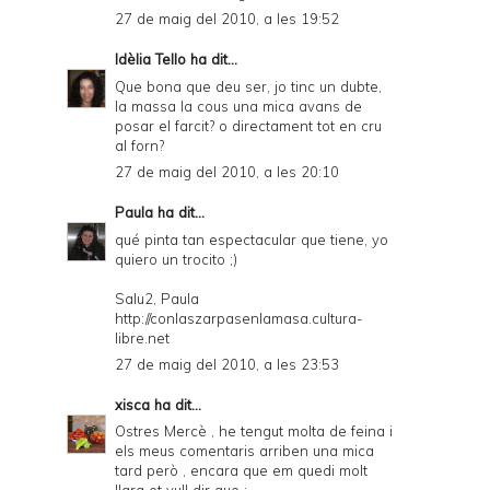
27 de maig del 2010, a les 19:52
Idèlia Tello
ha dit...
Que bona que deu ser, jo tinc un dubte,
la massa la cous una mica avans de
posar el farcit? o directament tot en cru
al forn?
27 de maig del 2010, a les 20:10
Paula
ha dit...
qué pinta tan espectacular que tiene, yo
quiero un trocito ;)
Salu2, Paula
http://conlaszarpasenlamasa.cultura-
libre.net
27 de maig del 2010, a les 23:53
xisca
ha dit...
Ostres Mercè , he tengut molta de feina i
els meus comentaris arriben una mica
tard però , encara que em quedi molt