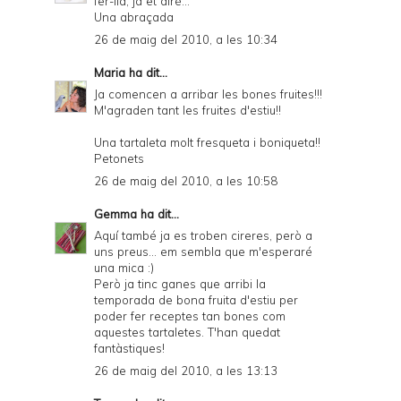
fer-lla, ja et diré...
Una abraçada
26 de maig del 2010, a les 10:34
Maria
ha dit...
Ja comencen a arribar les bones fruites!!!
M'agraden tant les fruites d'estiu!!
Una tartaleta molt fresqueta i boniqueta!!
Petonets
26 de maig del 2010, a les 10:58
Gemma
ha dit...
Aquí també ja es troben cireres, però a
uns preus... em sembla que m'esperaré
una mica :)
Però ja tinc ganes que arribi la
temporada de bona fruita d'estiu per
poder fer receptes tan bones com
aquestes tartaletes. T'han quedat
fantàstiques!
26 de maig del 2010, a les 13:13