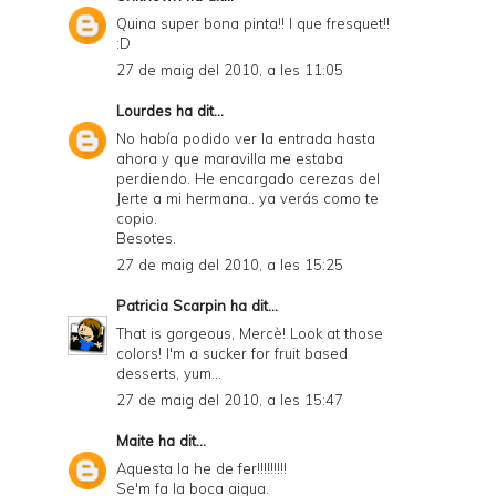
Quina super bona pinta!! I que fresquet!!
:D
27 de maig del 2010, a les 11:05
Lourdes
ha dit...
No había podido ver la entrada hasta
ahora y que maravilla me estaba
perdiendo. He encargado cerezas del
Jerte a mi hermana.. ya verás como te
copio.
Besotes.
27 de maig del 2010, a les 15:25
Patricia Scarpin
ha dit...
That is gorgeous, Mercè! Look at those
colors! I'm a sucker for fruit based
desserts, yum...
27 de maig del 2010, a les 15:47
Maite
ha dit...
Aquesta la he de fer!!!!!!!!!
Se'm fa la boca aigua.