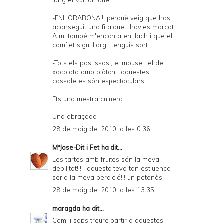
llarg et vull dir que :
-ENHORABONA!!! perquè veig que has
aconseguit una fita que t'havies marcat.
A mi també m'encanta en llach i que el
camí et sigui llarg i tenguis sort.
-Tots els pastissos , el mouse , el de
xocolata amb plàtan i aquestes
cassoletes són espectaculars.
Ets una mestra cuinera .
Una abraçada
28 de maig del 2010, a les 0:36
MªJose-Dit i Fet
ha dit...
Les tartes amb fruites són la meva
debilitat!!! i aquesta teva tan estiuenca
seria la meva perdició!!! un petonàs
28 de maig del 2010, a les 13:35
maragda
ha dit...
Com li saps treure partir a aquestes