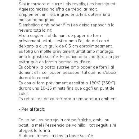
S'hi incorpora el sucre i els rovells, i es barreja tot.
Aquesta massa no s'ha de treballar molt,
simplement unir els ingredients fins obtenir una
massa homogènia.
S'embolica amb paper film i es deixa reposar a la
nevera tota la nit.
El dia següent, al damunt de paper de forn
prèviament untat, s'estira amb l'ajuda del corró
deixant-la d'un gruix de 0.5 cm aproximadament.
Es folra un motlle prèviament untat amb mantega,
amb la pasta sucrée. Es punxa amb una forquilla per
evitar que es formin bombolles d'aire.
Es cobreix la pasta sucrée amb paper de forn i al
damunt s'hi col·loquen
pesos
per tal que no s'abaixi
durant la cocció.
Es cou al forn prèviament escalfat a 180ºC (350ºF)
durant uns 10-15 minuts fins que agafi un punt de
color.
Es retira i es deixa refredar a temperatura ambient.
- Per al farcit:
En un bol, es barreja la crème fraîche, amb l'ou
batut, la mel i l'essència de vainilla. I tot seguit, s'hi
afegeix la farina.
S'aboca la mescla dins la base sucrée.