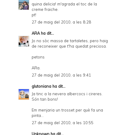
quina delicia! m'agrada el toc de la
creme fraiche.
pt!
27 de maig del 2010, a les 8:28
ARA
ha dit...
Jo no sòc massa de tartaletes, pero haig
de reconeixer que t'ha quedat preciosa.
petons
ARa.
27 de maig del 2010, a les 9:41
glutoniana
ha dit...
Ja tinc a la nevera albercocs i cireres.
Són tan bons!
Em menjaria un trosset per què fa una
pinta...
27 de maig del 2010, a les 10:55
Unknown
ha dit...