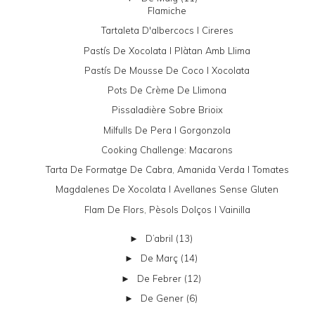
Flamiche
Tartaleta D'albercocs I Cireres
Pastís De Xocolata I Plàtan Amb Llima
Pastís De Mousse De Coco I Xocolata
Pots De Crème De Llimona
Pissaladière Sobre Brioix
Milfulls De Pera I Gorgonzola
Cooking Challenge: Macarons
Tarta De Formatge De Cabra, Amanida Verda I Tomates
Magdalenes De Xocolata I Avellanes Sense Gluten
Flam De Flors, Pèsols Dolços I Vainilla
D’abril
(13)
►
De Març
(14)
►
De Febrer
(12)
►
De Gener
(6)
►