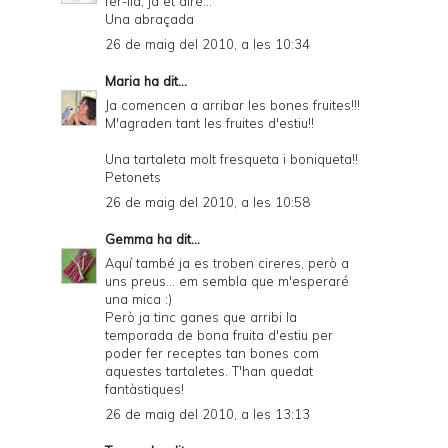
fer-lla, ja et diré...
Una abraçada
26 de maig del 2010, a les 10:34
Maria
ha dit...
Ja comencen a arribar les bones fruites!!!
M'agraden tant les fruites d'estiu!!
Una tartaleta molt fresqueta i boniqueta!!
Petonets
26 de maig del 2010, a les 10:58
Gemma
ha dit...
Aquí també ja es troben cireres, però a
uns preus... em sembla que m'esperaré
una mica :)
Però ja tinc ganes que arribi la
temporada de bona fruita d'estiu per
poder fer receptes tan bones com
aquestes tartaletes. T'han quedat
fantàstiques!
26 de maig del 2010, a les 13:13