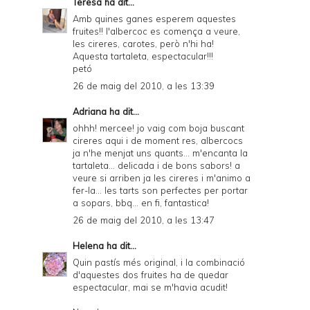
Teresa
ha dit...
Amb quines ganes esperem aquestes
fruites!! l'albercoc es comença a veure,
les cireres, carotes, però n'hi ha!
Aquesta tartaleta, espectacular!!!
petó
26 de maig del 2010, a les 13:39
Adriana
ha dit...
ohhh! mercee! jo vaig com boja buscant
cireres aqui i de moment res, albercocs
ja n'he menjat uns quants... m'encanta la
tartaleta... delicada i de bons sabors! a
veure si arriben ja les cireres i m'animo a
fer-la... les tarts son perfectes per portar
a sopars, bbq... en fi, fantastica!
26 de maig del 2010, a les 13:47
Helena
ha dit...
Quin pastís més original, i la combinació
d'aquestes dos fruites ha de quedar
espectacular, mai se m'havia acudit!