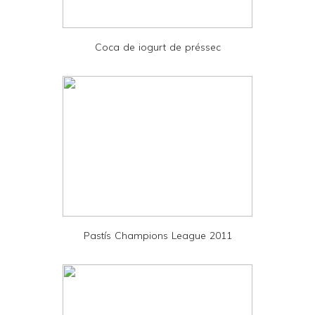
i
e
Coca de iogurt de préssec
n
d
l
y
a
n
d
P
D
Pastís Champions League 2011
F