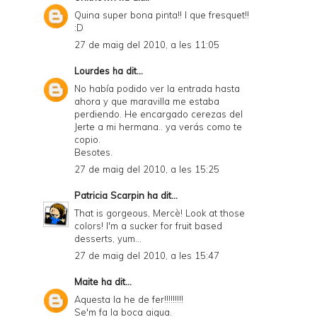
Quina super bona pinta!! I que fresquet!!
:D
27 de maig del 2010, a les 11:05
Lourdes
ha dit...
No había podido ver la entrada hasta
ahora y que maravilla me estaba
perdiendo. He encargado cerezas del
Jerte a mi hermana.. ya verás como te
copio.
Besotes.
27 de maig del 2010, a les 15:25
Patricia Scarpin
ha dit...
That is gorgeous, Mercè! Look at those
colors! I'm a sucker for fruit based
desserts, yum...
27 de maig del 2010, a les 15:47
Maite
ha dit...
Aquesta la he de fer!!!!!!!!!
Se'm fa la boca aigua.