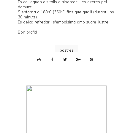
Es col·loquen els talls d'albercoc i les cireres pel
damunt.
S'enforna a 180ºC (350ºF) fins que qualli (durant uns
30 minuts).
Es deixa refredar i s'empolsima amb sucre llustre.
Bon profit!
postres
P
r
i
n
t
e
r
F
r