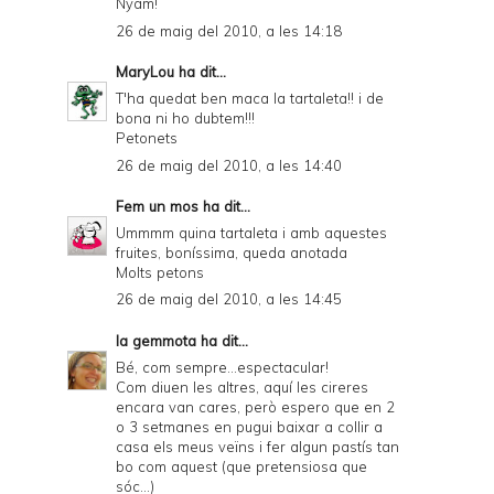
Nyam!
26 de maig del 2010, a les 14:18
MaryLou
ha dit...
T'ha quedat ben maca la tartaleta!! i de
bona ni ho dubtem!!!
Petonets
26 de maig del 2010, a les 14:40
Fem un mos
ha dit...
Ummmm quina tartaleta i amb aquestes
fruites, boníssima, queda anotada
Molts petons
26 de maig del 2010, a les 14:45
la gemmota
ha dit...
Bé, com sempre...espectacular!
Com diuen les altres, aquí les cireres
encara van cares, però espero que en 2
o 3 setmanes en pugui baixar a collir a
casa els meus veïns i fer algun pastís tan
bo com aquest (que pretensiosa que
sóc...)