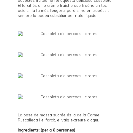
aquestes fruites he fet aquesta deliciosa cassoleta.
El farcit és amb crème fraîche que li dóna un toc
acídic i la fa més lleugera, però si no en trobéssiu,
sempre la podeu substituir per nata líquida. ;)
La base de massa sucrée és la de la
Carme
Ruscalleda
i el farcit, el vaig extreure d'
aquí
.
Ingredients: (per a 6 persones)