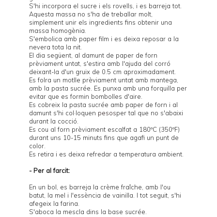
S'hi incorpora el sucre i els rovells, i es barreja tot.
Aquesta massa no s'ha de treballar molt,
simplement unir els ingredients fins obtenir una
massa homogènia.
S'embolica amb paper film i es deixa reposar a la
nevera tota la nit.
El dia següent, al damunt de paper de forn
prèviament untat, s'estira amb l'ajuda del corró
deixant-la d'un gruix de 0.5 cm aproximadament.
Es folra un motlle prèviament untat amb mantega,
amb la pasta sucrée. Es punxa amb una forquilla per
evitar que es formin bombolles d'aire.
Es cobreix la pasta sucrée amb paper de forn i al
damunt s'hi col·loquen
pesos
per tal que no s'abaixi
durant la cocció.
Es cou al forn prèviament escalfat a 180ºC (350ºF)
durant uns 10-15 minuts fins que agafi un punt de
color.
Es retira i es deixa refredar a temperatura ambient.
- Per al farcit:
En un bol, es barreja la crème fraîche, amb l'ou
batut, la mel i l'essència de vainilla. I tot seguit, s'hi
afegeix la farina.
S'aboca la mescla dins la base sucrée.