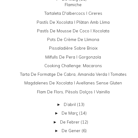
Flamiche
Tartaleta D'albercocs I Cireres
Pastís De Xocolata I Plàtan Amb Llima
Pastís De Mousse De Coco I Xocolata
Pots De Crème De Llimona
Pissaladière Sobre Brioix
Milfulls De Pera I Gorgonzola
Cooking Challenge: Macarons
Tarta De Formatge De Cabra, Amanida Verda I Tomates
Magdalenes De Xocolata I Avellanes Sense Gluten
Flam De Flors, Pèsols Dolços I Vainilla
D’abril
(13)
►
De Març
(14)
►
De Febrer
(12)
►
De Gener
(6)
►