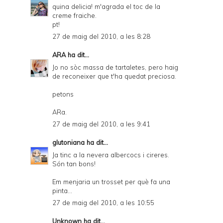
quina delicia! m'agrada el toc de la
creme fraiche.
pt!
27 de maig del 2010, a les 8:28
ARA
ha dit...
Jo no sòc massa de tartaletes, pero haig
de reconeixer que t'ha quedat preciosa.
petons
ARa.
27 de maig del 2010, a les 9:41
glutoniana
ha dit...
Ja tinc a la nevera albercocs i cireres.
Són tan bons!
Em menjaria un trosset per què fa una
pinta...
27 de maig del 2010, a les 10:55
Unknown
ha dit...