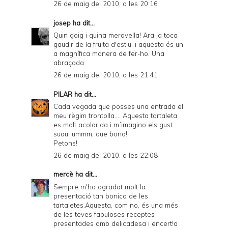
26 de maig del 2010, a les 20:16
josep
ha dit...
Quin goig i quina meravella! Ara ja toca
gaudir de la fruita d'estiu, i aquesta és un
a magnífica manera de fer-ho. Una
abraçada
26 de maig del 2010, a les 21:41
PILAR
ha dit...
Cada vegada que posses una entrada el
meu règim trontolla.... Aquesta tartaleta
es molt acolorida i m´imagino els gust
suau, ummm, que bona!
Petons!
26 de maig del 2010, a les 22:08
mercè
ha dit...
Sempre m'ha agradat molt la
presentació tan bonica de les
tartaletes.Aquesta, com no, és una més
de les teves fabuloses receptes
presentades amb delicadesa i encert!a