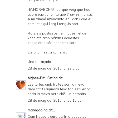
llarg et vull dir que :
-ENHORABONA!!! perquè veig que has
aconseguit una fita que t'havies marcat.
A mi també m'encanta en llach i que el
camí et sigui llarg i tenguis sort.
-Tots els pastissos , el mouse , el de
xocolata amb plàtan i aquestes
cassoletes són espectaculars.
Ets una mestra cuinera .
Una abraçada
28 de maig del 2010, a les 0:36
MªJose-Dit i Fet
ha dit...
Les tartes amb fruites són la meva
debilitat!!! i aquesta teva tan estiuenca
seria la meva perdició!!! un petonàs
28 de maig del 2010, a les 13:35
maragda
ha dit...
Com li saps treure partir a aquestes