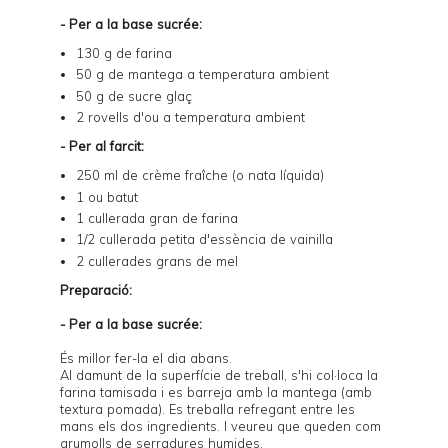
- Per a la base sucrée:
130 g de farina
50 g de mantega a temperatura ambient
50 g de sucre glaç
2 rovells d'ou a temperatura ambient
- Per al farcit:
250 ml de crème fraîche (o nata líquida)
1 ou batut
1 cullerada gran de farina
1/2 cullerada petita d'essència de vainilla
2 cullerades grans de mel
Preparació:
- Per a la base sucrée:
És millor fer-la el dia abans.
Al damunt de la superfície de treball, s'hi col·loca la
farina tamisada i es barreja amb la mantega (amb
textura pomada). Es treballa refregant entre les
mans els dos ingredients. I veureu que queden com
grumolls de serradures humides.