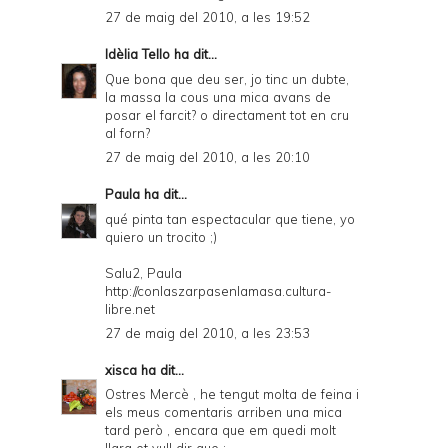
27 de maig del 2010, a les 19:52
Idèlia Tello
ha dit...
Que bona que deu ser, jo tinc un dubte,
la massa la cous una mica avans de
posar el farcit? o directament tot en cru
al forn?
27 de maig del 2010, a les 20:10
Paula
ha dit...
qué pinta tan espectacular que tiene, yo
quiero un trocito ;)
Salu2, Paula
http://conlaszarpasenlamasa.cultura-
libre.net
27 de maig del 2010, a les 23:53
xisca
ha dit...
Ostres Mercè , he tengut molta de feina i
els meus comentaris arriben una mica
tard però , encara que em quedi molt