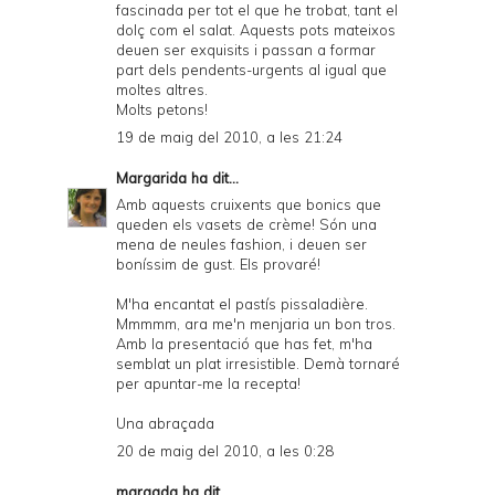
fascinada per tot el que he trobat, tant el
dolç com el salat. Aquests pots mateixos
deuen ser exquisits i passan a formar
part dels pendents-urgents al igual que
moltes altres.
Molts petons!
19 de maig del 2010, a les 21:24
Margarida
ha dit...
Amb aquests cruixents que bonics que
queden els vasets de crème! Són una
mena de neules fashion, i deuen ser
boníssim de gust. Els provaré!
M'ha encantat el pastís pissaladière.
Mmmmm, ara me'n menjaria un bon tros.
Amb la presentació que has fet, m'ha
semblat un plat irresistible. Demà tornaré
per apuntar-me la recepta!
Una abraçada
20 de maig del 2010, a les 0:28
maragda
ha dit...