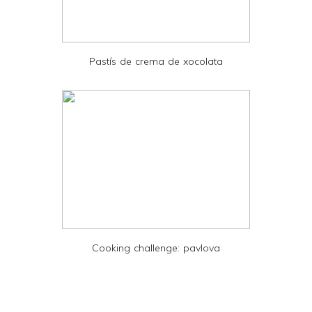
d
P
D
Pastís de crema de xocolata
F
Cooking challenge: pavlova