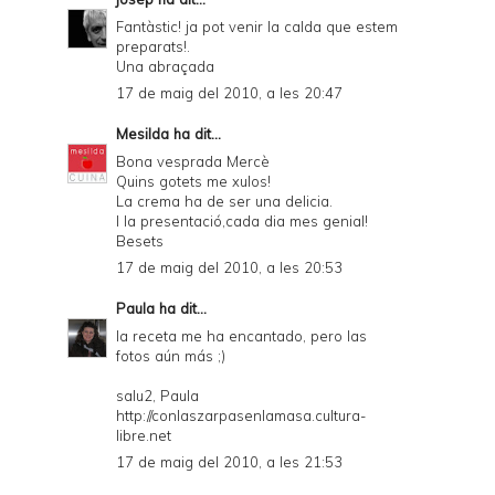
Fantàstic! ja pot venir la calda que estem
preparats!.
Una abraçada
17 de maig del 2010, a les 20:47
Mesilda
ha dit...
Bona vesprada Mercè
Quins gotets me xulos!
La crema ha de ser una delicia.
I la presentació,cada dia mes genial!
Besets
17 de maig del 2010, a les 20:53
Paula
ha dit...
la receta me ha encantado, pero las
fotos aún más ;)
salu2, Paula
http://conlaszarpasenlamasa.cultura-
libre.net
17 de maig del 2010, a les 21:53