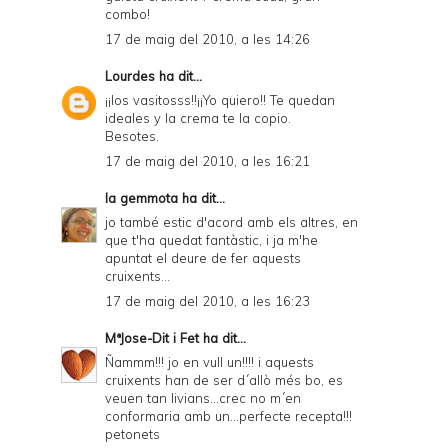
combo!
17 de maig del 2010, a les 14:26
Lourdes
ha dit...
¡¡los vasitosss!!¡¡Yo quiero!! Te quedan
ideales y la crema te la copio.
Besotes.
17 de maig del 2010, a les 16:21
la gemmota
ha dit...
jo també estic d'acord amb els altres, en
que t'ha quedat fantàstic, i ja m'he
apuntat el deure de fer aquests
cruixents...
17 de maig del 2010, a les 16:23
MªJose-Dit i Fet
ha dit...
Ñammm!!! jo en vull un!!!! i aquests
cruixents han de ser d´allò més bo, es
veuen tan livians...crec no m´en
conformaria amb un...perfecte recepta!!!
petonets