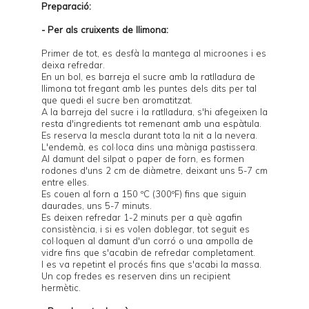
Preparació:
- Per als cruixents de llimona:
Primer de tot, es desfà la mantega al microones i es
deixa refredar.
En un bol, es barreja el sucre amb la ratlladura de
llimona tot fregant amb les puntes dels dits per tal
que quedi el sucre ben aromatitzat.
A la barreja del sucre i la ratlladura, s'hi afegeixen la
resta d'ingredients tot remenant amb una espàtula.
Es reserva la mescla durant tota la nit a la nevera.
L'endemà, es col·loca dins una màniga pastissera.
Al damunt del silpat o paper de forn, es formen
rodones d'uns 2 cm de diàmetre, deixant uns 5-7 cm
entre elles.
Es couen al forn a 150 ºC (300ºF) fins que siguin
daurades, uns 5-7 minuts.
Es deixen refredar 1-2 minuts per a què agafin
consistència, i si es volen doblegar, tot seguit es
col·loquen al damunt d'un corró o una ampolla de
vidre fins que s'acabin de refredar completament.
I es va repetint el procés fins que s'acabi la massa.
Un cop fredes es reserven dins un recipient
hermètic.