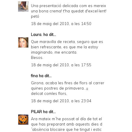
Una presentació delicada com es mereix
una bona crema! t'ha quedat d'excel·lent!
petó
18 de maig del 2010, a les 14:50
Laura.
ha dit...
Que maravilla de receta, seguro que es
bien refrescante, es que me la estoy
imaginando, me encanta.
Besos.
18 de maig del 2010, a les 17:55
fina ha dit...
Girona, acaba les fires de flors al carrer
quines postres de primavera...¡¡
delicat comles flors,
18 de maig del 2010, a les 23:04
PILAR
ha dit...
Ara mateix m´he possat al día de tot el
que has preparant amb aquests dies d
´absència blocaire que he tingut i estic