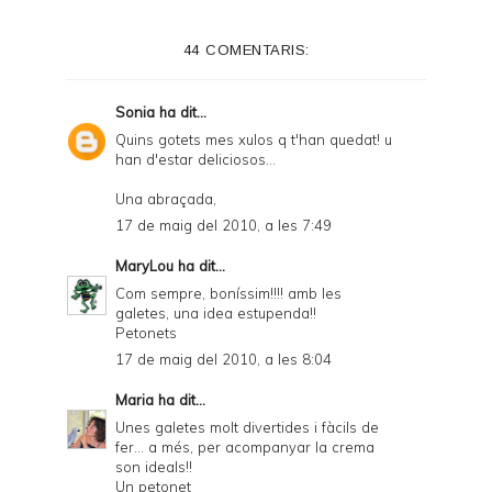
44 COMENTARIS:
Sonia
ha dit...
Quins gotets mes xulos q t'han quedat! u
han d'estar deliciosos...
Una abraçada,
17 de maig del 2010, a les 7:49
MaryLou
ha dit...
Com sempre, boníssim!!!! amb les
galetes, una idea estupenda!!
Petonets
17 de maig del 2010, a les 8:04
Maria
ha dit...
Unes galetes molt divertides i fàcils de
fer... a més, per acompanyar la crema
son ideals!!
Un petonet