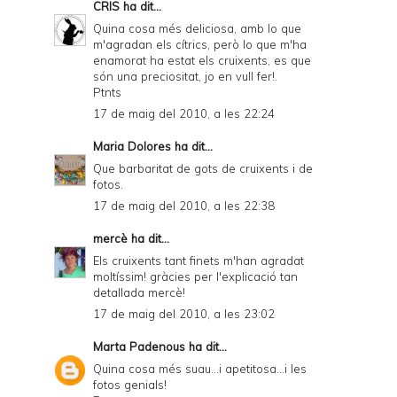
CRIS
ha dit...
Quina cosa més deliciosa, amb lo que
m'agradan els cítrics, però lo que m'ha
enamorat ha estat els cruixents, es que
són una preciositat, jo en vull fer!.
Ptnts
17 de maig del 2010, a les 22:24
Maria Dolores
ha dit...
Que barbaritat de gots de cruixents i de
fotos.
17 de maig del 2010, a les 22:38
mercè
ha dit...
Els cruixents tant finets m'han agradat
moltíssim! gràcies per l'explicació tan
detallada mercè!
17 de maig del 2010, a les 23:02
Marta Padenous
ha dit...
Quina cosa més suau...i apetitosa...i les
fotos genials!