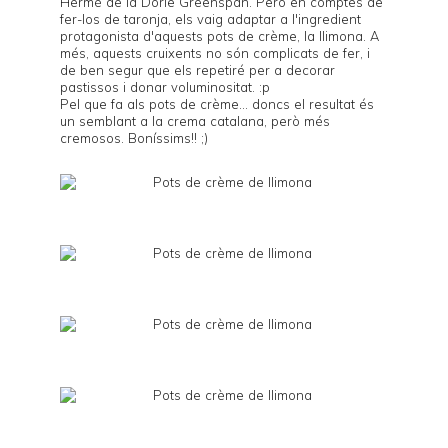
Hermé
de la
Dorie Greenspan
. Però en comptes de
fer-los de taronja, els vaig adaptar a l'ingredient
protagonista d'aquests pots de crème, la llimona. A
més, aquests cruixents no són complicats de fer, i
de ben segur que els repetiré per a decorar
pastissos i donar voluminositat. :p
Pel que fa als pots de crème... doncs el resultat és
un semblant a la crema catalana, però més
cremosos. Boníssims!! ;)