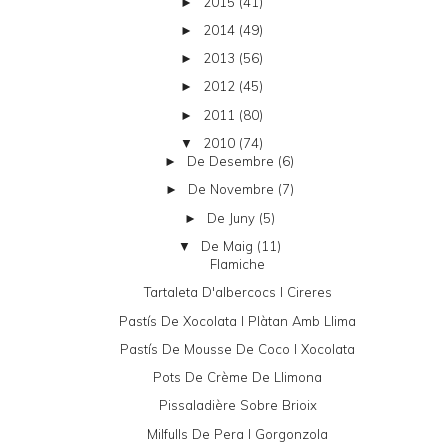
2015
(41)
►
2014
(49)
►
2013
(56)
►
2012
(45)
►
2011
(80)
►
2010
(74)
▼
De Desembre
(6)
►
De Novembre
(7)
►
De Juny
(5)
►
De Maig
(11)
▼
Flamiche
Tartaleta D'albercocs I Cireres
Pastís De Xocolata I Plàtan Amb Llima
Pastís De Mousse De Coco I Xocolata
Pots De Crème De Llimona
Pissaladière Sobre Brioix
Milfulls De Pera I Gorgonzola