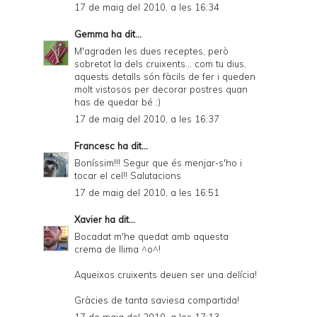
17 de maig del 2010, a les 16:34
Gemma
ha dit...
M'agraden les dues receptes, però
sobretot la dels cruixents... com tu dius,
aquests detalls són fàcils de fer i queden
molt vistosos per decorar postres quan
has de quedar bé ;)
17 de maig del 2010, a les 16:37
Francesc
ha dit...
Boníssim!!! Segur que és menjar-s'ho i
tocar el cel!! Salutacions
17 de maig del 2010, a les 16:51
Xavier
ha dit...
Bocadat m'he quedat amb aquesta
crema de llima ^o^!
Aqueixos cruixents deuen ser una delícia!
Gràcies de tanta saviesa compartida!