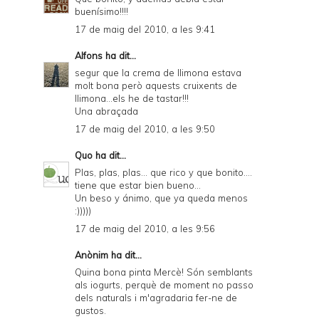
buenísimo!!!!
17 de maig del 2010, a les 9:41
Alfons
ha dit...
segur que la crema de llimona estava
molt bona però aquests cruixents de
llimona...els he de tastar!!!
Una abraçada
17 de maig del 2010, a les 9:50
Quo
ha dit...
Plas, plas, plas... que rico y que bonito....
tiene que estar bien bueno...
Un beso y ánimo, que ya queda menos
:)))))
17 de maig del 2010, a les 9:56
Anònim ha dit...
Quina bona pinta Mercè! Són semblants
als iogurts, perquè de moment no passo
dels naturals i m'agradaria fer-ne de
gustos.