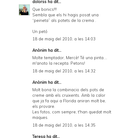
dolorss
ha dit...
Que bonics!!!
Sembla que els hi hagis posat una
“peineta” als potets de la crema .
Un petó
18 de maig del 2010, a les 14:03
Anònim ha dit...
Molte temptador, Mercè! Té una pinta....
m'anoto la recepta. Petons!
18 de maig del 2010, a les 14:32
Anònim ha dit...
Molt bona la combinacio dels pots de
creme amb els cruixents. Amb la calor
que ja fa aqui a Florida aniran molt be,
els provare.
Les fotos, com sempre, t'han quedat molt
maques.
18 de maig del 2010, a les 14:35
Teresa
ha dit...