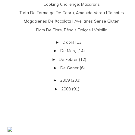
Cooking Challenge: Macarons
Tarta De Formatge De Cabra, Amanida Verda I Tomates
Magdalenes De Xocolata I Avellanes Sense Gluten
Flam De Flors, Pèsols Dolços I Vainilla
D’abril
(13)
►
De Març
(14)
►
De Febrer
(12)
►
De Gener
(6)
►
2009
(233)
►
2008
(91)
►