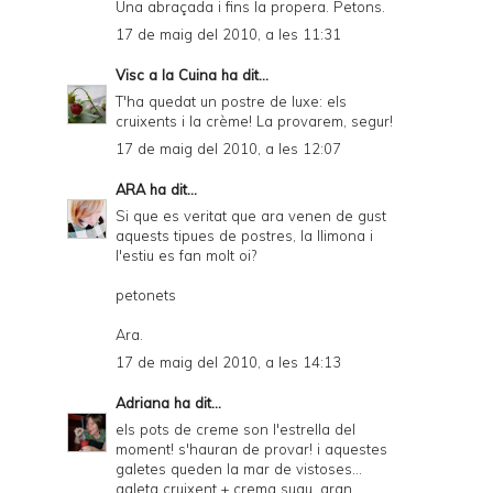
Una abraçada i fins la propera. Petons.
17 de maig del 2010, a les 11:31
Visc a la Cuina
ha dit...
T'ha quedat un postre de luxe: els
cruixents i la crème! La provarem, segur!
17 de maig del 2010, a les 12:07
ARA
ha dit...
Si que es veritat que ara venen de gust
aquests tipues de postres, la llimona i
l'estiu es fan molt oi?
petonets
Ara.
17 de maig del 2010, a les 14:13
Adriana
ha dit...
els pots de creme son l'estrella del
moment! s'hauran de provar! i aquestes
galetes queden la mar de vistoses...
galeta cruixent + crema suau, gran