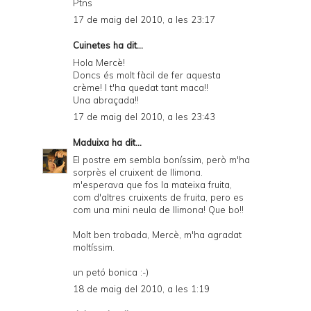
Ptns
17 de maig del 2010, a les 23:17
Cuinetes
ha dit...
Hola Mercè!
Doncs és molt fàcil de fer aquesta
crème! I t'ha quedat tant maca!!
Una abraçada!!
17 de maig del 2010, a les 23:43
Maduixa
ha dit...
El postre em sembla boníssim, però m'ha
sorprès el cruixent de llimona.
m'esperava que fos la mateixa fruita,
com d'altres cruixents de fruita, pero es
com una mini neula de llimona! Que bo!!
Molt ben trobada, Mercè, m'ha agradat
moltíssim.
un petó bonica :-)
18 de maig del 2010, a les 1:19