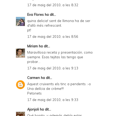
17 de maig del 2010, a les 8:32
Eva Flores
ha dit...
quina delicia! sent de llimona ha de ser
d'allò més refrescant.
pt!
17 de maig del 2010, a les 8:56
Miriam
ha dit...
Maravillosa receta y presentación, como
siempre. Esas tejitas las tengo que
probar...
17 de maig del 2010, a les 9:13
Carmen
ha dit...
Aquest cruixents els tinc a pendents :-o
Una delícia de crème!!!
Petonets
17 de maig del 2010, a les 9:33
Ajonjoli
ha dit...
Qué bonito, y además debía estar