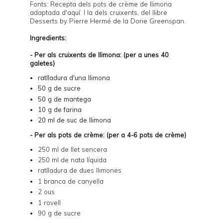
Fonts: Recepta dels pots de crème de llimona
adaptada d'
aquí
. I la dels cruixents, del llibre
Desserts by Pierre Hermé
de la Dorie Greenspan.
Ingredients:
- Per als cruixents de llimona: (per a unes 40
galetes)
ratlladura d'una llimona
50 g de sucre
50 g de mantega
10 g de farina
20 ml de suc de llimona
- Per als pots de crème: (per a 4-6 pots de crème)
250 ml de llet sencera
250 ml de nata líquida
ratlladura de dues llimones
1 branca de canyella
2 ous
1 rovell
90 g de sucre