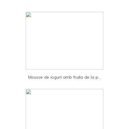
i
n
t
e
r
F
r
i
e
Mousse de iogurt amb fruita de la p...
n
d
l
y
a
n