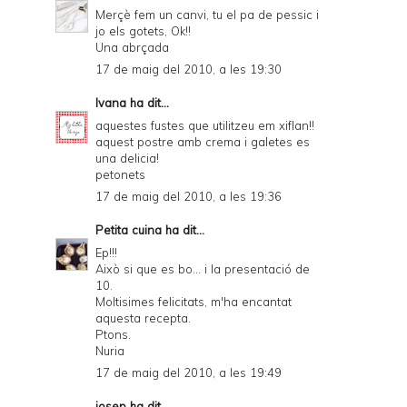
Merçè fem un canvi, tu el pa de pessic i
jo els gotets, Ok!!
Una abrçada
17 de maig del 2010, a les 19:30
Ivana
ha dit...
aquestes fustes que utilitzeu em xiflan!!
aquest postre amb crema i galetes es
una delicia!
petonets
17 de maig del 2010, a les 19:36
Petita cuina
ha dit...
Ep!!!
Això si que es bo... i la presentació de
10.
Moltisimes felicitats, m'ha encantat
aquesta recepta.
Ptons.
Nuria
17 de maig del 2010, a les 19:49
josep
ha dit...