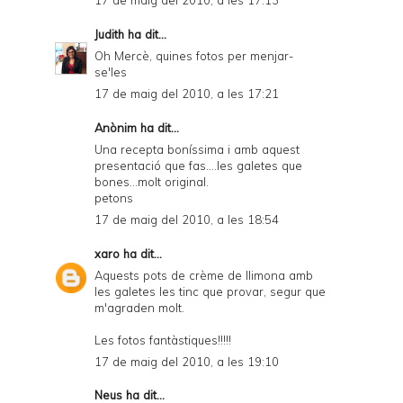
17 de maig del 2010, a les 17:13
Judith
ha dit...
Oh Mercè, quines fotos per menjar-
se'les
17 de maig del 2010, a les 17:21
Anònim ha dit...
Una recepta boníssima i amb aquest
presentació que fas....les galetes que
bones...molt original.
petons
17 de maig del 2010, a les 18:54
xaro
ha dit...
Aquests pots de crème de llimona amb
les galetes les tinc que provar, segur que
m'agraden molt.
Les fotos fantàstiques!!!!!
17 de maig del 2010, a les 19:10
Neus
ha dit...