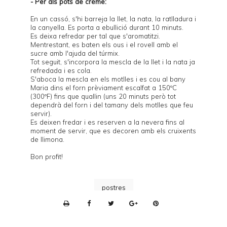
- Per als pots de crème:
En un cassó, s'hi barreja la llet, la nata, la ratlladura i
la canyella. Es porta a ebullició durant 10 minuts.
Es deixa refredar per tal que s'aromatitzi.
Mentrestant, es baten els ous i el rovell amb el
sucre amb l'ajuda del túrmix.
Tot seguit, s'incorpora la mescla de la llet i la nata ja
refredada i es cola.
S'aboca la mescla en els motlles i es cou al bany
Maria dins el forn prèviament escalfat a 150ºC
(300ºF) fins que quallin (uns 20 minuts però tot
dependrà del forn i del tamany dels motlles que feu
servir).
Es deixen fredar i es reserven a la nevera fins al
moment de servir, que es decoren amb els cruixents
de llimona.
Bon profit!
postres
P
r