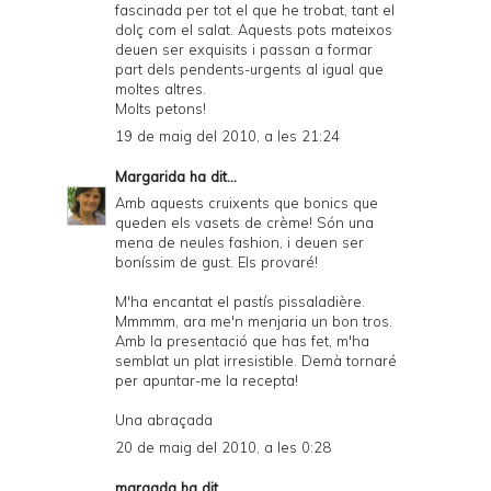
fascinada per tot el que he trobat, tant el
dolç com el salat. Aquests pots mateixos
deuen ser exquisits i passan a formar
part dels pendents-urgents al igual que
moltes altres.
Molts petons!
19 de maig del 2010, a les 21:24
Margarida
ha dit...
Amb aquests cruixents que bonics que
queden els vasets de crème! Són una
mena de neules fashion, i deuen ser
boníssim de gust. Els provaré!
M'ha encantat el pastís pissaladière.
Mmmmm, ara me'n menjaria un bon tros.
Amb la presentació que has fet, m'ha
semblat un plat irresistible. Demà tornaré
per apuntar-me la recepta!
Una abraçada
20 de maig del 2010, a les 0:28
maragda
ha dit...