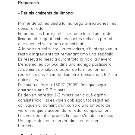
Preparació:
- Per als cruixents de llimona:
Primer de tot, es desfà la mantega al microones i es
deixa refredar.
En un bol, es barreja el sucre amb la ratlladura de
llimona tot fregant amb les puntes dels dits per tal
que quedi el sucre ben aromatitzat.
A la barreja del sucre i la ratlladura, s'hi afegeixen la
resta d'ingredients tot remenant amb una espàtula.
Es reserva la mescla durant tota la nit a la nevera.
L'endemà, es col·loca dins una màniga pastissera.
Al damunt del silpat o paper de forn, es formen
rodones d'uns 2 cm de diàmetre, deixant uns 5-7 cm
entre elles.
Es couen al forn a 150 ºC (300ºF) fins que siguin
daurades, uns 5-7 minuts.
Es deixen refredar 1-2 minuts per a què agafin
consistència, i si es volen doblegar, tot seguit es
col·loquen al damunt d'un corró o una ampolla de
vidre fins que s'acabin de refredar completament.
I es va repetint el procés fins que s'acabi la massa.
Un cop fredes es reserven dins un recipient
hermètic.