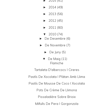
2015
(41)
►
2014
(49)
►
2013
(56)
►
2012
(45)
►
2011
(80)
►
2010
(74)
▼
De Desembre
(6)
►
De Novembre
(7)
►
De Juny
(5)
►
De Maig
(11)
▼
Flamiche
Tartaleta D'albercocs I Cireres
Pastís De Xocolata I Plàtan Amb Llima
Pastís De Mousse De Coco I Xocolata
Pots De Crème De Llimona
Pissaladière Sobre Brioix
Milfulls De Pera I Gorgonzola