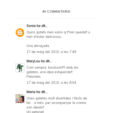
44 COMENTARIS:
Sonia
ha dit...
Quins gotets mes xulos q t'han quedat! u
han d'estar deliciosos...
Una abraçada,
17 de maig del 2010, a les 7:49
MaryLou
ha dit...
Com sempre, boníssim!!!! amb les
galetes, una idea estupenda!!
Petonets
17 de maig del 2010, a les 8:04
Maria
ha dit...
Unes galetes molt divertides i fàcils de
fer... a més, per acompanyar la crema
son ideals!!
Un petonet