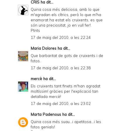
CRIS
ha dit...
Quina cosa més deliciosa, amb lo que
m'agradan els cítrics, però lo que m'ha
enamorat ha estat els cruixents, es que
són una preciositat, jo en vull fer!.
Ptnts
17 de maig del 2010, a les 22:24
Maria Dolores
ha dit...
Que barbaritat de gots de cruixents i de
fotos.
17 de maig del 2010, a les 22:38
mercè
ha dit...
Els cruixents tant finets m'han agradat
moltíssim! gràcies per l'explicació tan
detallada mercè!
17 de maig del 2010, a les 23:02
Marta Padenous
ha dit...
Quina cosa més suau...i apetitosa...i les
fotos genials!