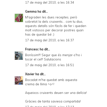
17 de maig del 2010, a les 16:34
Gemma
ha dit...
M'agraden les dues receptes, però
sobretot la dels cruixents... com tu dius,
aquests detalls són fàcils de fer i queden
molt vistosos per decorar postres quan
has de quedar bé ;)
17 de maig del 2010, a les 16:37
Francesc
ha dit...
Boníssim!!! Segur que és menjar-s'ho i
tocar el cel!! Salutacions
17 de maig del 2010, a les 16:51
Xavier
ha dit...
Bocadat m'he quedat amb aquesta
crema de llima ^o^!
Aqueixos cruixents deuen ser una delícia!
Gràcies de tanta saviesa compartida!