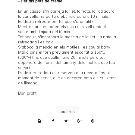
- Per als pots de crème:
En un cassó, s'hi barreja la llet, la nata, la ratlladura i
la canyella. Es porta a ebullició durant 10 minuts.
Es deixa refredar per tal que s'aromatitzi.
Mentrestant, es baten els ous i el rovell amb el
sucre amb l'ajuda del túrmix.
Tot seguit, s'incorpora la mescla de la llet i la nata ja
refredada i es cola.
S'aboca la mescla en els motlles i es cou al bany
Maria dins el forn prèviament escalfat a 150ºC
(300ºF) fins que quallin (uns 20 minuts però tot
dependrà del forn i del tamany dels motlles que feu
servir).
Es deixen fredar i es reserven a la nevera fins al
moment de servir, que es decoren amb els cruixents
de llimona.
Bon profit!
postres
P
r