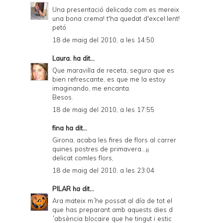
Una presentació delicada com es mereix
una bona crema! t'ha quedat d'excel·lent!
petó
18 de maig del 2010, a les 14:50
Laura.
ha dit...
Que maravilla de receta, seguro que es
bien refrescante, es que me la estoy
imaginando, me encanta.
Besos.
18 de maig del 2010, a les 17:55
fina ha dit...
Girona, acaba les fires de flors al carrer
quines postres de primavera...¡¡
delicat comles flors,
18 de maig del 2010, a les 23:04
PILAR
ha dit...
Ara mateix m´he possat al día de tot el
que has preparant amb aquests dies d
´absència blocaire que he tingut i estic