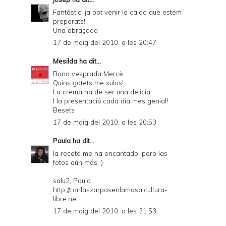
Fantàstic! ja pot venir la calda que estem
preparats!.
Una abraçada
17 de maig del 2010, a les 20:47
Mesilda
ha dit...
Bona vesprada Mercè
Quins gotets me xulos!
La crema ha de ser una delicia.
I la presentació,cada dia mes genial!
Besets
17 de maig del 2010, a les 20:53
Paula
ha dit...
la receta me ha encantado, pero las
fotos aún más ;)
salu2, Paula
http://conlaszarpasenlamasa.cultura-
libre.net
17 de maig del 2010, a les 21:53