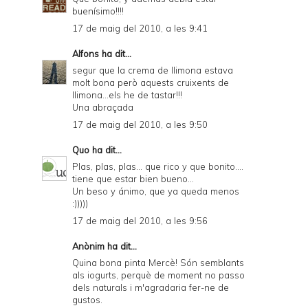
buenísimo!!!!
17 de maig del 2010, a les 9:41
Alfons
ha dit...
segur que la crema de llimona estava
molt bona però aquests cruixents de
llimona...els he de tastar!!!
Una abraçada
17 de maig del 2010, a les 9:50
Quo
ha dit...
Plas, plas, plas... que rico y que bonito....
tiene que estar bien bueno...
Un beso y ánimo, que ya queda menos
:)))))
17 de maig del 2010, a les 9:56
Anònim ha dit...
Quina bona pinta Mercè! Són semblants
als iogurts, perquè de moment no passo
dels naturals i m'agradaria fer-ne de
gustos.