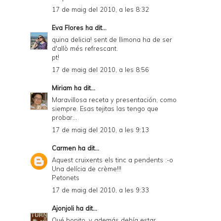
17 de maig del 2010, a les 8:32
Eva Flores
ha dit...
quina delicia! sent de llimona ha de ser
d'allò més refrescant.
pt!
17 de maig del 2010, a les 8:56
Miriam
ha dit...
Maravillosa receta y presentación, como
siempre. Esas tejitas las tengo que
probar...
17 de maig del 2010, a les 9:13
Carmen
ha dit...
Aquest cruixents els tinc a pendents :-o
Una delícia de crème!!!
Petonets
17 de maig del 2010, a les 9:33
Ajonjoli
ha dit...
Qué bonito, y además debía estar