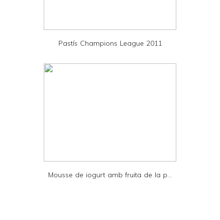
d
P
D
Pastís Champions League 2011
F
Mousse de iogurt amb fruita de la p...