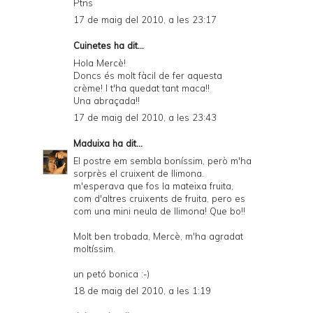
Ptns
17 de maig del 2010, a les 23:17
Cuinetes
ha dit...
Hola Mercè!
Doncs és molt fàcil de fer aquesta
crème! I t'ha quedat tant maca!!
Una abraçada!!
17 de maig del 2010, a les 23:43
Maduixa
ha dit...
El postre em sembla boníssim, però m'ha
sorprès el cruixent de llimona.
m'esperava que fos la mateixa fruita,
com d'altres cruixents de fruita, pero es
com una mini neula de llimona! Que bo!!
Molt ben trobada, Mercè, m'ha agradat
moltíssim.
un petó bonica :-)
18 de maig del 2010, a les 1:19