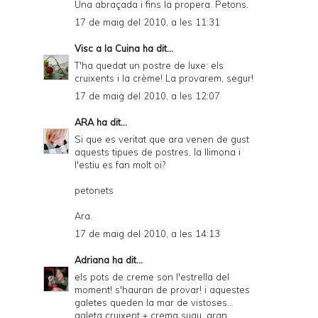
Una abraçada i fins la propera. Petons.
17 de maig del 2010, a les 11:31
Visc a la Cuina
ha dit...
T'ha quedat un postre de luxe: els
cruixents i la crème! La provarem, segur!
17 de maig del 2010, a les 12:07
ARA
ha dit...
Si que es veritat que ara venen de gust
aquests tipues de postres, la llimona i
l'estiu es fan molt oi?
petonets
Ara.
17 de maig del 2010, a les 14:13
Adriana
ha dit...
els pots de creme son l'estrella del
moment! s'hauran de provar! i aquestes
galetes queden la mar de vistoses...
galeta cruixent + crema suau, gran