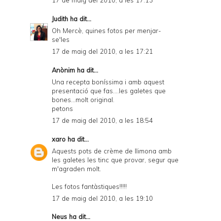
17 de maig del 2010, a les 17:13
Judith
ha dit...
Oh Mercè, quines fotos per menjar-
se'les
17 de maig del 2010, a les 17:21
Anònim ha dit...
Una recepta boníssima i amb aquest
presentació que fas....les galetes que
bones...molt original.
petons
17 de maig del 2010, a les 18:54
xaro
ha dit...
Aquests pots de crème de llimona amb
les galetes les tinc que provar, segur que
m'agraden molt.
Les fotos fantàstiques!!!!!
17 de maig del 2010, a les 19:10
Neus
ha dit...