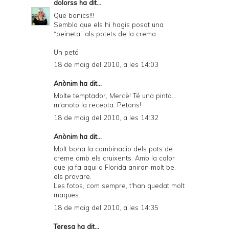
dolorss
ha dit...
Que bonics!!!
Sembla que els hi hagis posat una
“peineta” als potets de la crema .
Un petó
18 de maig del 2010, a les 14:03
Anònim ha dit...
Molte temptador, Mercè! Té una pinta....
m'anoto la recepta. Petons!
18 de maig del 2010, a les 14:32
Anònim ha dit...
Molt bona la combinacio dels pots de
creme amb els cruixents. Amb la calor
que ja fa aqui a Florida aniran molt be,
els provare.
Les fotos, com sempre, t'han quedat molt
maques.
18 de maig del 2010, a les 14:35
Teresa
ha dit...