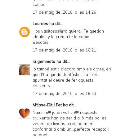
combo!
17 de maig del 2010, a les 14:26
Lourdes
ha dit...
¡¡los vasitosss!!¡¡Yo quiero!! Te quedan
ideales y la crema te la copio.
Besotes.
17 de maig del 2010, a les 16:21
la gemmota
ha dit...
jo també estic d'acord amb els altres, en
que t'ha quedat fantàstic, i ja m'he
apuntat el deure de fer aquests
cruixents...
17 de maig del 2010, a les 16:23
MªJose-Dit i Fet
ha dit...
Ñammm!!! jo en vull un!!!! i aquests
cruixents han de ser d´allò més bo, es
veuen tan livians...crec no m´en
conformaria amb un...perfecte recepta!!!
petonets