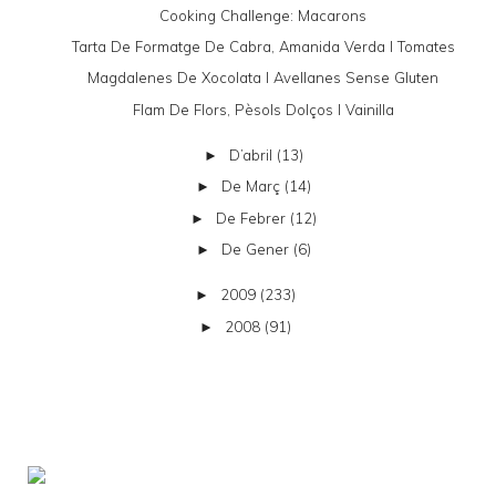
Cooking Challenge: Macarons
Tarta De Formatge De Cabra, Amanida Verda I Tomates
Magdalenes De Xocolata I Avellanes Sense Gluten
Flam De Flors, Pèsols Dolços I Vainilla
D’abril
(13)
►
De Març
(14)
►
De Febrer
(12)
►
De Gener
(6)
►
2009
(233)
►
2008
(91)
►