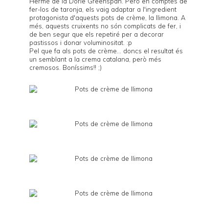
Hermé
de la
Dorie Greenspan
. Però en comptes de
fer-los de taronja, els vaig adaptar a l'ingredient
protagonista d'aquests pots de crème, la llimona. A
més, aquests cruixents no són complicats de fer, i
de ben segur que els repetiré per a decorar
pastissos i donar voluminositat. :p
Pel que fa als pots de crème... doncs el resultat és
un semblant a la crema catalana, però més
cremosos. Boníssims!! ;)