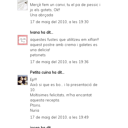
Merçè fem un canvi, tu el pa de pessic i
jo els gotets, Ok!!
Una abrçada
17 de maig del 2010, a les 19:30
Ivana
ha dit...
aquestes fustes que utilitzeu em xiflan!!
aquest postre amb crema i galetes es
una delicia!
petonets
17 de maig del 2010, a les 19:36
Petita cuina
ha dit...
Ep!!!
Això si que es bo... i la presentació de
10.
Moltisimes felicitats, m'ha encantat
aquesta recepta.
Ptons.
Nuria
17 de maig del 2010, a les 19:49
josep
ha dit...