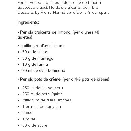
Fonts: Recepta dels pots de crème de llimona
adaptada d'
aquí
. I la dels cruixents, del llibre
Desserts by Pierre Hermé
de la Dorie Greenspan.
Ingredients:
- Per als cruixents de llimona: (per a unes 40
galetes)
ratlladura d'una llimona
50 g de sucre
50 g de mantega
10 g de farina
20 ml de suc de llimona
- Per als pots de crème: (per a 4-6 pots de crème)
250 ml de llet sencera
250 ml de nata líquida
ratlladura de dues llimones
1 branca de canyella
2 ous
1 rovell
90 g de sucre