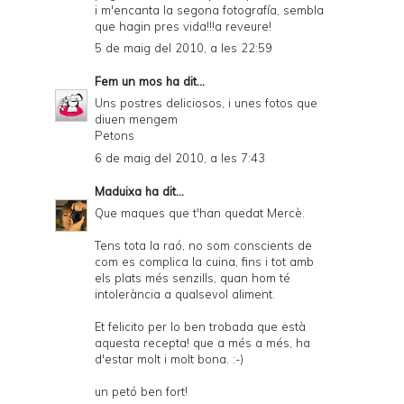
i m'encanta la segona fotografía, sembla
que hagin pres vida!!!a reveure!
5 de maig del 2010, a les 22:59
Fem un mos
ha dit...
Uns postres deliciosos, i unes fotos que
diuen mengem
Petons
6 de maig del 2010, a les 7:43
Maduixa
ha dit...
Que maques que t'han quedat Mercè.
Tens tota la raó, no som conscients de
com es complica la cuina, fins i tot amb
els plats més senzills, quan hom té
intolerància a qualsevol aliment.
Et felicito per lo ben trobada que està
aquesta recepta! que a més a més, ha
d'estar molt i molt bona. :-)
un petó ben fort!