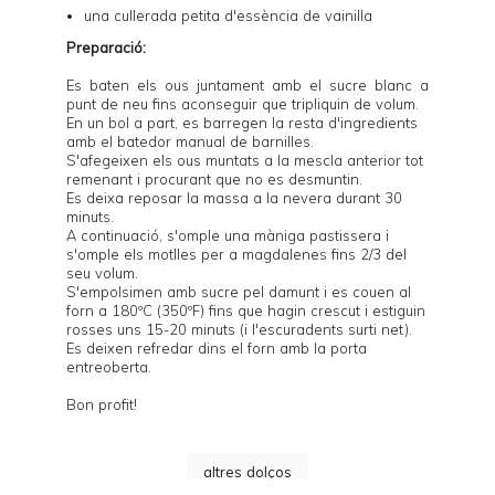
una cullerada petita d'essència de vainilla
Preparació:
Es baten els ous juntament amb el sucre blanc a
punt de neu fins aconseguir que tripliquin de volum.
En un bol a part, es barregen la resta d'ingredients
amb el batedor manual de barnilles.
S'afegeixen els ous muntats a la mescla anterior tot
remenant i procurant que no es desmuntin.
Es deixa reposar la massa a la nevera durant 30
minuts.
A continuació, s'omple una màniga pastissera i
s'omple els motlles per a magdalenes fins 2/3 del
seu volum.
S'empolsimen amb sucre pel damunt i es couen al
forn a 180ºC (350ºF) fins que hagin crescut i estiguin
rosses uns 15-20 minuts (i l'escuradents surti net).
Es deixen refredar dins el forn amb la porta
entreoberta.
Bon profit!
altres dolços