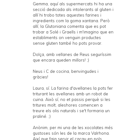
Gemma, aquí als supermercats hi ha una
secció dedicada als intolerants al gluten i
allí hi trobo totes aquestes farines i
ingredients com la goma xantana. Però
allí, la Glutoniana comenta que es pot
trobar a Solé i Graells i m'imagino que en
establiments on venguin productes
sense gluten també ho pots provar.
Dolça, amb vellanes de Reus seguríssim
que encara queden millors! ;)
Neus i C de cocina, benvingudes i
gràcies!
Laura, sí. La farina d'avellanes la pots fer
triturant les avellanes amb un robot de
cuina. Això sí, no et passis perquè si les
tritures molt, aleshores comencen a
treure els olis naturals i se't formaria un
praliné. ;)
Anònim, per mi una de les xocolates més
gustoses són les de la marca Valrhona.
Així que faig servir el cacau en pols