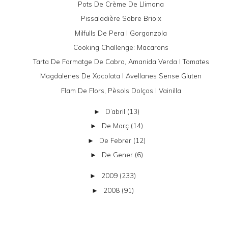
Pots De Crème De Llimona
Pissaladière Sobre Brioix
Milfulls De Pera I Gorgonzola
Cooking Challenge: Macarons
Tarta De Formatge De Cabra, Amanida Verda I Tomates
Magdalenes De Xocolata I Avellanes Sense Gluten
Flam De Flors, Pèsols Dolços I Vainilla
D’abril
(13)
►
De Març
(14)
►
De Febrer
(12)
►
De Gener
(6)
►
2009
(233)
►
2008
(91)
►