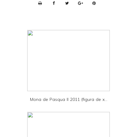
P
r
i
n
t
e
r
F
r
i
e
Mona de Pasqua II 2011 (figura de x...
n
d
l
y