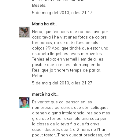
Besets.
5 de maig del 2010, a les 21:17
Maria
ha dit...
Nena, que feia dies que no passava per
casa teva i he vist unes fotos de colors
tan bonics, no se què d'uns pesols
dolços ??? Apa, que tindré que estar una
estoneta llegint les teves meravelles.
Tenies el xat en vermell i em deia.. es
posible que la estes interrumpiendo...
Res, que ja tindrem temps de parlar.
Petons.
5 de maig del 2010, a les 21:27
mercè
ha dit...
És veritat que cal pensar en les
nombroses persones que són celíaques
o tenen alguna intolerància, res sap més
greu que fer per exemple una coca per
la classe de la teva fila que fa anys i
saber després que 1 o 2 nens no l'han
pogut tastar...T'han quedat precioses, ah!