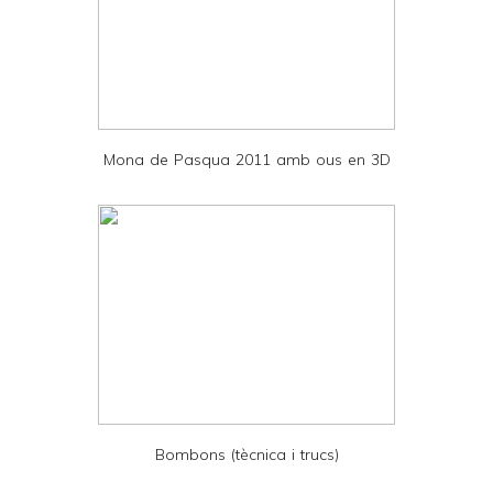
a
n
d
P
D
Mona de Pasqua 2011 amb ous en 3D
F
Bombons (tècnica i trucs)