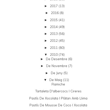
2017
(13)
►
2016
(8)
►
2015
(41)
►
2014
(49)
►
2013
(56)
►
2012
(45)
►
2011
(80)
►
2010
(74)
▼
De Desembre
(6)
►
De Novembre
(7)
►
De Juny
(5)
►
De Maig
(11)
▼
Flamiche
Tartaleta D'albercocs I Cireres
Pastís De Xocolata I Plàtan Amb Llima
Pastís De Mousse De Coco I Xocolata