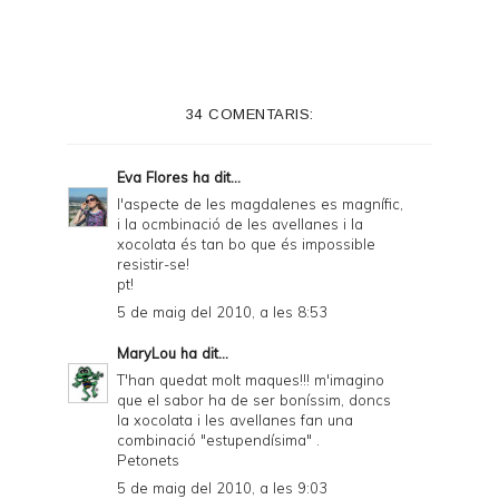
34 COMENTARIS:
Eva Flores
ha dit...
l'aspecte de les magdalenes es magnífic,
i la ocmbinació de les avellanes i la
xocolata és tan bo que és impossible
resistir-se!
pt!
5 de maig del 2010, a les 8:53
MaryLou
ha dit...
T'han quedat molt maques!!! m'imagino
que el sabor ha de ser boníssim, doncs
la xocolata i les avellanes fan una
combinació "estupendísima" .
Petonets
5 de maig del 2010, a les 9:03