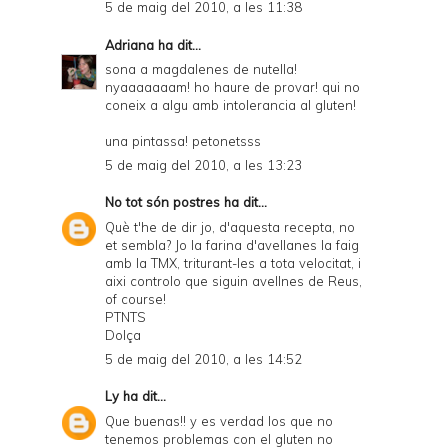
5 de maig del 2010, a les 11:38
Adriana
ha dit...
sona a magdalenes de nutella!
nyaaaaaaam! ho haure de provar! qui no
coneix a algu amb intolerancia al gluten!
una pintassa! petonetsss
5 de maig del 2010, a les 13:23
No tot són postres
ha dit...
Què t'he de dir jo, d'aquesta recepta, no
et sembla? Jo la farina d'avellanes la faig
amb la TMX, triturant-les a tota velocitat, i
aixi controlo que siguin avellnes de Reus,
of course!
PTNTS
Dolça
5 de maig del 2010, a les 14:52
Ly
ha dit...
Que buenas!! y es verdad los que no
tenemos problemas con el gluten no