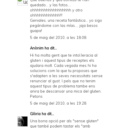
quedado... y las fotos....
ohhhhhhhhhhhhhhhhh y otro
ohhhhhhhhhhhh!!!
Geniales, una receta fantástica... yo sigo
pegándome con las mías.... jaja besos
guapa!
5 de maig del 2010, a les 18:08
Anònim ha dit...
Hi ha molta gent que te intol.leracia al
gluten i aquest tipus de receptes els
ajudara molt. Cada vegada mes hi ha
solucions com la que tu proposes que
s'adapten a les seves necessitats sense
renunciar al gust. I pels que no tenim
aquest tipus de problema tambe ens
anira be descansar una mica del gluten.
Petons
5 de maig del 2010, a les 19:28
Glòria
ha dit...
Una bona opció per als "sense gluten"
que també podem tastar els "amb