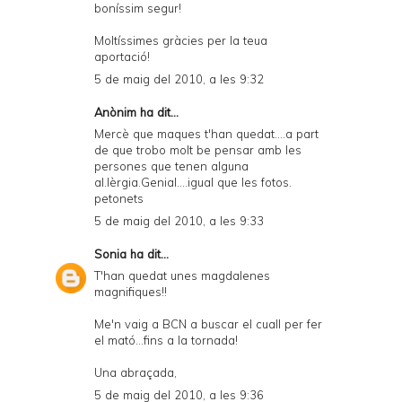
boníssim segur!
Moltíssimes gràcies per la teua
aportació!
5 de maig del 2010, a les 9:32
Anònim ha dit...
Mercè que maques t'han quedat....a part
de que trobo molt be pensar amb les
persones que tenen alguna
al.lèrgia.Genial....igual que les fotos.
petonets
5 de maig del 2010, a les 9:33
Sonia
ha dit...
T'han quedat unes magdalenes
magnifiques!!
Me'n vaig a BCN a buscar el cuall per fer
el mató...fins a la tornada!
Una abraçada,
5 de maig del 2010, a les 9:36