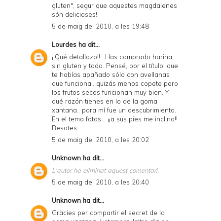
gluten", segur que aquestes magdalenes
són delicioses!
5 de maig del 2010, a les 19:48
Lourdes
ha dit...
¡¡Qué detallazo!!.. Has comprado harina
sin gluten y todo. Pensé, por el título, que
te habías apañado sólo con avellanas
que funciona.. quizás menos copete pero
los frutos secos funcionan muy bien. Y
qué razón tienes en lo de la goma
xantana.. para mí fue un descubrimiento.
En el tema fotos... ¡¡a sus pies me inclino!!
Besotes.
5 de maig del 2010, a les 20:02
Unknown
ha dit...
L'autor ha eliminat aquest comentari.
5 de maig del 2010, a les 20:40
Unknown
ha dit...
Gràcies per compartir el secret de la