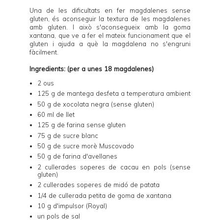
Una de les dificultats en fer magdalenes sense
gluten, és aconseguir la textura de les magdalenes
amb gluten. I això s'aconsegueix amb la goma
xantana, que ve a fer el mateix funcionament que el
gluten i ajuda a què la magdalena no s'engruni
fàcilment.
Ingredients: (per a unes 18 magdalenes)
2 ous
125 g de mantega desfeta a temperatura ambient
50 g de xocolata negra (sense gluten)
60 ml de llet
125 g de farina sense gluten
75 g de sucre blanc
50 g de sucre morè Muscovado
50 g de farina d'avellanes
2 cullerades soperes de cacau en pols (sense
gluten)
2 cullerades soperes de midó de patata
1/4 de cullerada petita de goma de xantana
10 g d'impulsor (Royal)
un pols de sal