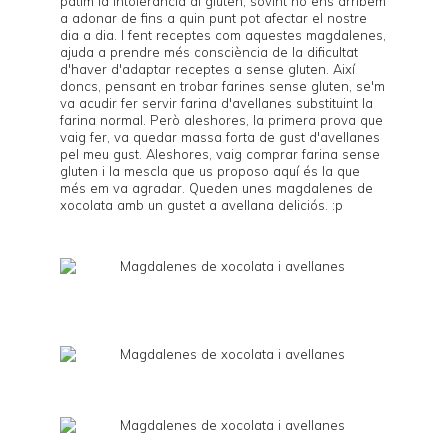
patim la intolerància al gluten, sovint no ens arribem
a adonar de fins a quin punt pot afectar el nostre
dia a dia. I fent receptes com aquestes magdalenes,
ajuda a prendre més consciència de la dificultat
d'haver d'adaptar receptes a sense gluten. Així
doncs, pensant en trobar farines sense gluten, se'm
va acudir fer servir farina d'avellanes substituint la
farina normal. Però aleshores, la primera prova que
vaig fer, va quedar massa forta de gust d'avellanes
pel meu gust. Aleshores, vaig comprar farina sense
gluten i la mescla que us proposo aquí és la que
més em va agradar. Queden unes magdalenes de
xocolata amb un gustet a avellana deliciós. :p