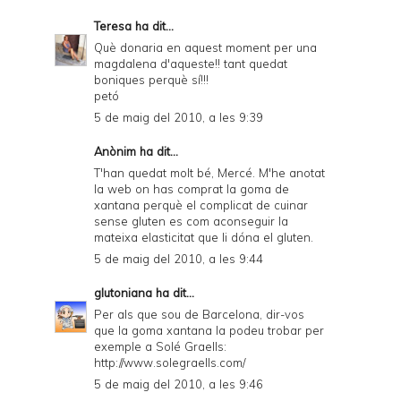
Teresa
ha dit...
Què donaria en aquest moment per una
magdalena d'aqueste!! tant quedat
boniques perquè sí!!!
petó
5 de maig del 2010, a les 9:39
Anònim ha dit...
T'han quedat molt bé, Mercé. M'he anotat
la web on has comprat la goma de
xantana perquè el complicat de cuinar
sense gluten es com aconseguir la
mateixa elasticitat que li dóna el gluten.
5 de maig del 2010, a les 9:44
glutoniana
ha dit...
Per als que sou de Barcelona, dir-vos
que la goma xantana la podeu trobar per
exemple a Solé Graells:
http://www.solegraells.com/
5 de maig del 2010, a les 9:46