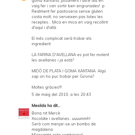
goma xantana, justament l'altre dia en
vaig fer i van sortir ben engrunades! :p
Realment fer pastisseria sense gluten
costa molt, no serveixen pas totes les
receptes... Mica en mica en vaig recollint
d'aquí i d'allà.
El més complicat serà trobar els
ingredient:
LA FARINA D'AVELLANA es pot fer molent
les avellanes i ja està?
MIDÓ DE PLATA I GOMA XANTANA: Algú
sap on ho puc trobar per Girona?
Moltes gràcies!!!
5 de maig del 2010, a les 20:43
Mesilda
ha dit...
Bona nit Mercè
Xocolate i avellanes...uuuummh!
Serà com menjar-se un bombo de
magdalena.
M'encanta esta combinació.