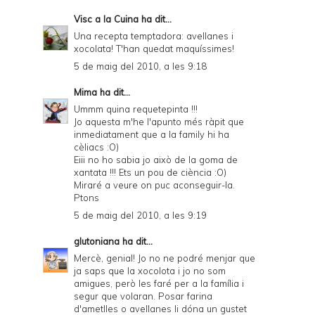
Visc a la Cuina
ha dit...
Una recepta temptadora: avellanes i
xocolata! T'han quedat maquíssimes!
5 de maig del 2010, a les 9:18
Mima
ha dit...
Ummm quina requetepinta !!!
Jo aquesta m'he l'apunto més ràpit que
inmediatament que a la family hi ha
cèliacs :O)
Eiii no ho sabia jo això de la goma de
xantata !!! Ets un pou de ciència :O)
Miraré a veure on puc aconseguir-la.
Ptons
5 de maig del 2010, a les 9:19
glutoniana
ha dit...
Mercè, genial! Jo no ne podré menjar que
ja saps que la xocolota i jo no som
amigues, però les faré per a la família i
segur que volaran. Posar farina
d'ametlles o avellanes li dóna un gustet