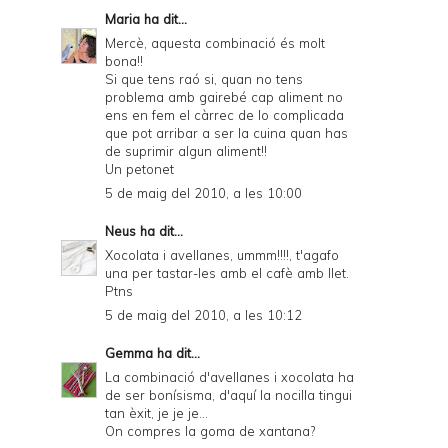
Maria
ha dit...
Mercè, aquesta combinació és molt
bona!!
Si que tens raó si, quan no tens
problema amb gairebé cap aliment no
ens en fem el càrrec de lo complicada
que pot arribar a ser la cuina quan has
de suprimir algun aliment!!
Un petonet
5 de maig del 2010, a les 10:00
Neus
ha dit...
Xocolata i avellanes, ummm!!!!, t'agafo
una per tastar-les amb el cafè amb llet.
Ptns
5 de maig del 2010, a les 10:12
Gemma
ha dit...
La combinació d'avellanes i xocolata ha
de ser bonísisma, d'aquí la nocilla tingui
tan èxit, je je je...
On compres la goma de xantana?