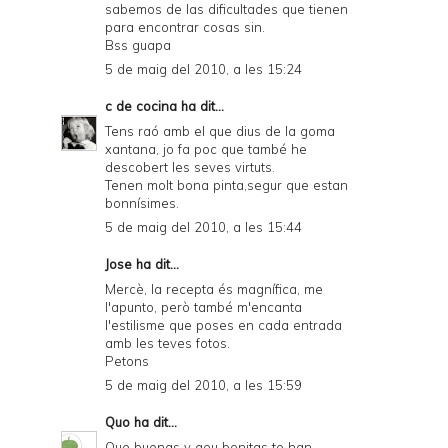
sabemos de las dificultades que tienen
para encontrar cosas sin.
Bss guapa
5 de maig del 2010, a les 15:24
c de cocina
ha dit...
Tens raó amb el que dius de la goma
xantana, jo fa poc que també he
descobert les seves virtuts.
Tenen molt bona pinta,segur que estan
bonnísimes.
5 de maig del 2010, a les 15:44
Jose
ha dit...
Mercè, la recepta és magnífica, me
l'apunto, però també m'encanta
l'estilisme que poses en cada entrada
amb les teves fotos.
Petons
5 de maig del 2010, a les 15:59
Quo
ha dit...
Que buenas y qeu bonitas te han