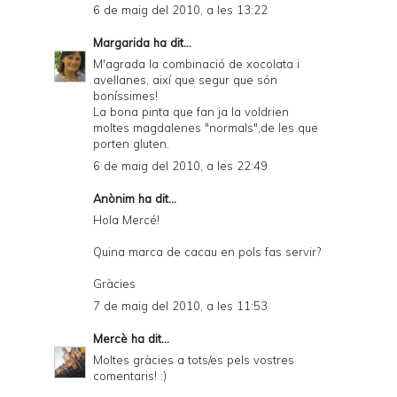
6 de maig del 2010, a les 13:22
Margarida
ha dit...
M'agrada la combinació de xocolata i
avellanes, així que segur que són
boníssimes!
La bona pinta que fan ja la voldrien
moltes magdalenes "normals",de les que
porten gluten.
6 de maig del 2010, a les 22:49
Anònim ha dit...
Hola Mercé!
Quina marca de cacau en pols fas servir?
Gràcies
7 de maig del 2010, a les 11:53
Mercè
ha dit...
Moltes gràcies a tots/es pels vostres
comentaris! :)