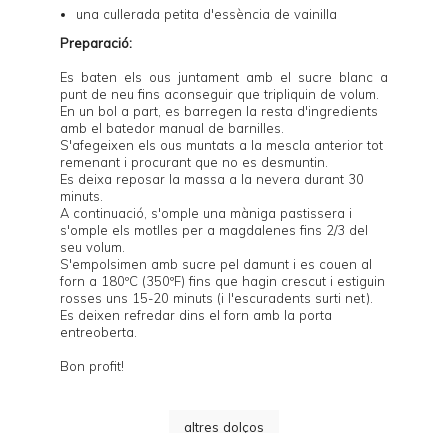
una cullerada petita d'essència de vainilla
Preparació:
Es baten els ous juntament amb el sucre blanc a
punt de neu fins aconseguir que tripliquin de volum.
En un bol a part, es barregen la resta d'ingredients
amb el batedor manual de barnilles.
S'afegeixen els ous muntats a la mescla anterior tot
remenant i procurant que no es desmuntin.
Es deixa reposar la massa a la nevera durant 30
minuts.
A continuació, s'omple una màniga pastissera i
s'omple els motlles per a magdalenes fins 2/3 del
seu volum.
S'empolsimen amb sucre pel damunt i es couen al
forn a 180ºC (350ºF) fins que hagin crescut i estiguin
rosses uns 15-20 minuts (i l'escuradents surti net).
Es deixen refredar dins el forn amb la porta
entreoberta.
Bon profit!
altres dolços