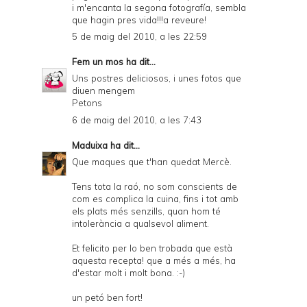
i m'encanta la segona fotografía, sembla
que hagin pres vida!!!a reveure!
5 de maig del 2010, a les 22:59
Fem un mos
ha dit...
Uns postres deliciosos, i unes fotos que
diuen mengem
Petons
6 de maig del 2010, a les 7:43
Maduixa
ha dit...
Que maques que t'han quedat Mercè.
Tens tota la raó, no som conscients de
com es complica la cuina, fins i tot amb
els plats més senzills, quan hom té
intolerància a qualsevol aliment.
Et felicito per lo ben trobada que està
aquesta recepta! que a més a més, ha
d'estar molt i molt bona. :-)
un petó ben fort!