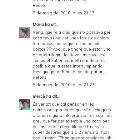
Besets.
5 de maig del 2010, a les 21:17
Maria
ha dit...
Nena, que feia dies que no passava per
casa teva i he vist unes fotos de colors
tan bonics, no se què d'uns pesols
dolços ??? Apa, que tindré que estar una
estoneta llegint les teves meravelles.
Tenies el xat en vermell i em deia.. es
posible que la estes interrumpiendo...
Res, que ja tindrem temps de parlar.
Petons.
5 de maig del 2010, a les 21:27
mercè
ha dit...
És veritat que cal pensar en les
nombroses persones que són celíaques
o tenen alguna intolerància, res sap més
greu que fer per exemple una coca per
la classe de la teva fila que fa anys i
saber després que 1 o 2 nens no l'han
pogut tastar...T'han quedat precioses, ah!