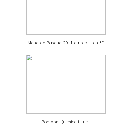
a
n
d
P
D
Mona de Pasqua 2011 amb ous en 3D
F
Bombons (tècnica i trucs)