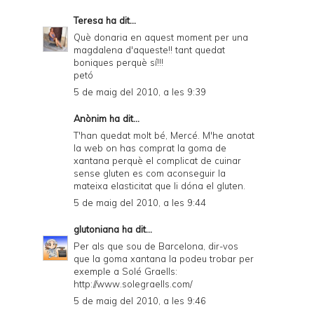
Teresa
ha dit...
Què donaria en aquest moment per una
magdalena d'aqueste!! tant quedat
boniques perquè sí!!!
petó
5 de maig del 2010, a les 9:39
Anònim ha dit...
T'han quedat molt bé, Mercé. M'he anotat
la web on has comprat la goma de
xantana perquè el complicat de cuinar
sense gluten es com aconseguir la
mateixa elasticitat que li dóna el gluten.
5 de maig del 2010, a les 9:44
glutoniana
ha dit...
Per als que sou de Barcelona, dir-vos
que la goma xantana la podeu trobar per
exemple a Solé Graells:
http://www.solegraells.com/
5 de maig del 2010, a les 9:46