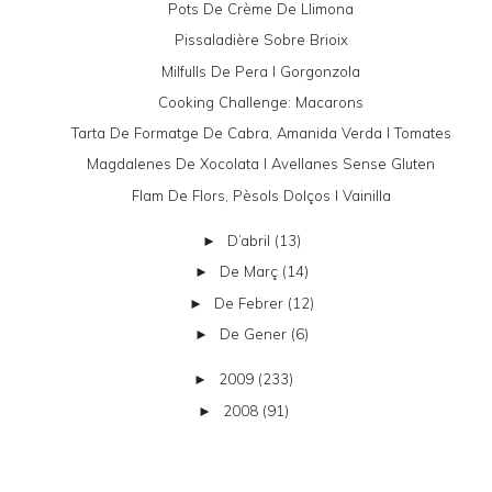
Pots De Crème De Llimona
Pissaladière Sobre Brioix
Milfulls De Pera I Gorgonzola
Cooking Challenge: Macarons
Tarta De Formatge De Cabra, Amanida Verda I Tomates
Magdalenes De Xocolata I Avellanes Sense Gluten
Flam De Flors, Pèsols Dolços I Vainilla
D’abril
(13)
►
De Març
(14)
►
De Febrer
(12)
►
De Gener
(6)
►
2009
(233)
►
2008
(91)
►