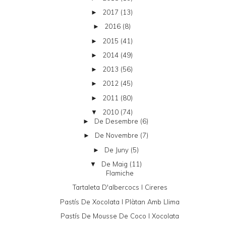
2017
(13)
►
2016
(8)
►
2015
(41)
►
2014
(49)
►
2013
(56)
►
2012
(45)
►
2011
(80)
►
2010
(74)
▼
De Desembre
(6)
►
De Novembre
(7)
►
De Juny
(5)
►
De Maig
(11)
▼
Flamiche
Tartaleta D'albercocs I Cireres
Pastís De Xocolata I Plàtan Amb Llima
Pastís De Mousse De Coco I Xocolata