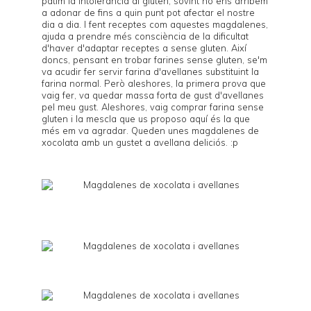
patim la intolerància al gluten, sovint no ens arribem
a adonar de fins a quin punt pot afectar el nostre
dia a dia. I fent receptes com aquestes magdalenes,
ajuda a prendre més consciència de la dificultat
d'haver d'adaptar receptes a sense gluten. Així
doncs, pensant en trobar farines sense gluten, se'm
va acudir fer servir farina d'avellanes substituint la
farina normal. Però aleshores, la primera prova que
vaig fer, va quedar massa forta de gust d'avellanes
pel meu gust. Aleshores, vaig comprar farina sense
gluten i la mescla que us proposo aquí és la que
més em va agradar. Queden unes magdalenes de
xocolata amb un gustet a avellana deliciós. :p