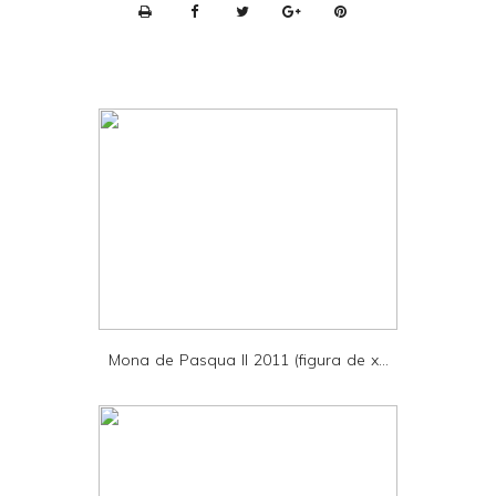
P
r
i
n
t
e
r
F
r
i
e
Mona de Pasqua II 2011 (figura de x...
n
d
l
y