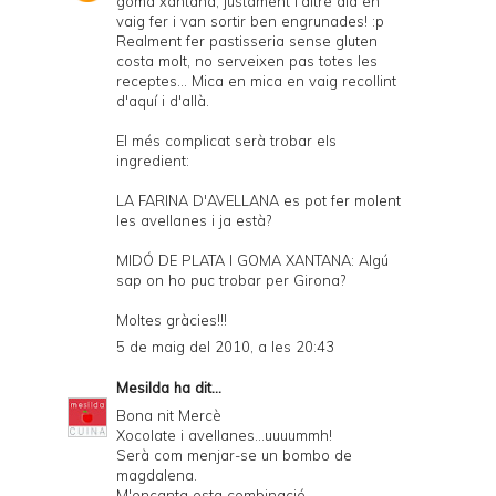
goma xantana, justament l'altre dia en
vaig fer i van sortir ben engrunades! :p
Realment fer pastisseria sense gluten
costa molt, no serveixen pas totes les
receptes... Mica en mica en vaig recollint
d'aquí i d'allà.
El més complicat serà trobar els
ingredient:
LA FARINA D'AVELLANA es pot fer molent
les avellanes i ja està?
MIDÓ DE PLATA I GOMA XANTANA: Algú
sap on ho puc trobar per Girona?
Moltes gràcies!!!
5 de maig del 2010, a les 20:43
Mesilda
ha dit...
Bona nit Mercè
Xocolate i avellanes...uuuummh!
Serà com menjar-se un bombo de
magdalena.
M'encanta esta combinació.