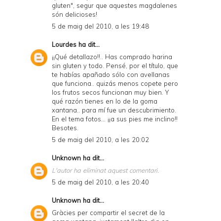
gluten", segur que aquestes magdalenes
són delicioses!
5 de maig del 2010, a les 19:48
Lourdes
ha dit...
¡¡Qué detallazo!!.. Has comprado harina
sin gluten y todo. Pensé, por el título, que
te habías apañado sólo con avellanas
que funciona.. quizás menos copete pero
los frutos secos funcionan muy bien. Y
qué razón tienes en lo de la goma
xantana.. para mí fue un descubrimiento.
En el tema fotos... ¡¡a sus pies me inclino!!
Besotes.
5 de maig del 2010, a les 20:02
Unknown
ha dit...
L'autor ha eliminat aquest comentari.
5 de maig del 2010, a les 20:40
Unknown
ha dit...
Gràcies per compartir el secret de la