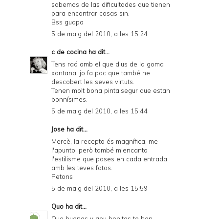
sabemos de las dificultades que tienen
para encontrar cosas sin.
Bss guapa
5 de maig del 2010, a les 15:24
c de cocina
ha dit...
Tens raó amb el que dius de la goma
xantana, jo fa poc que també he
descobert les seves virtuts.
Tenen molt bona pinta,segur que estan
bonnísimes.
5 de maig del 2010, a les 15:44
Jose
ha dit...
Mercè, la recepta és magnífica, me
l'apunto, però també m'encanta
l'estilisme que poses en cada entrada
amb les teves fotos.
Petons
5 de maig del 2010, a les 15:59
Quo
ha dit...
Que buenas y qeu bonitas te han