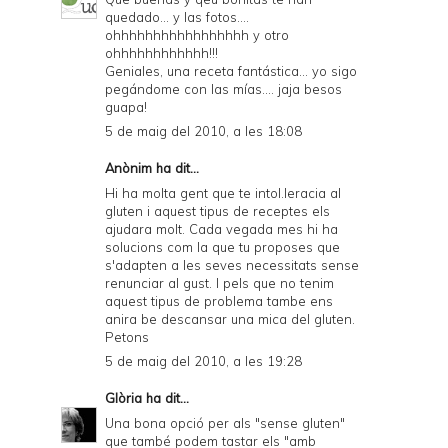
quedado... y las fotos....
ohhhhhhhhhhhhhhhhh y otro
ohhhhhhhhhhhh!!!
Geniales, una receta fantástica... yo sigo
pegándome con las mías.... jaja besos
guapa!
5 de maig del 2010, a les 18:08
Anònim ha dit...
Hi ha molta gent que te intol.leracia al
gluten i aquest tipus de receptes els
ajudara molt. Cada vegada mes hi ha
solucions com la que tu proposes que
s'adapten a les seves necessitats sense
renunciar al gust. I pels que no tenim
aquest tipus de problema tambe ens
anira be descansar una mica del gluten.
Petons
5 de maig del 2010, a les 19:28
Glòria
ha dit...
Una bona opció per als "sense gluten"
que també podem tastar els "amb