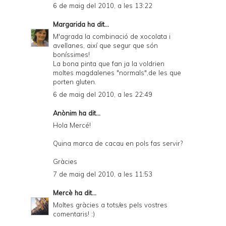
6 de maig del 2010, a les 13:22
Margarida
ha dit...
M'agrada la combinació de xocolata i
avellanes, així que segur que són
boníssimes!
La bona pinta que fan ja la voldrien
moltes magdalenes "normals",de les que
porten gluten.
6 de maig del 2010, a les 22:49
Anònim ha dit...
Hola Mercé!
Quina marca de cacau en pols fas servir?
Gràcies
7 de maig del 2010, a les 11:53
Mercè
ha dit...
Moltes gràcies a tots/es pels vostres
comentaris! :)