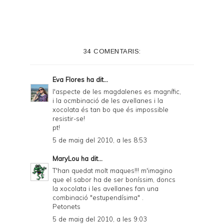
34 COMENTARIS:
Eva Flores
ha dit...
l'aspecte de les magdalenes es magnífic,
i la ocmbinació de les avellanes i la
xocolata és tan bo que és impossible
resistir-se!
pt!
5 de maig del 2010, a les 8:53
MaryLou
ha dit...
T'han quedat molt maques!!! m'imagino
que el sabor ha de ser boníssim, doncs
la xocolata i les avellanes fan una
combinació "estupendísima" .
Petonets
5 de maig del 2010, a les 9:03