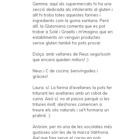
Gemma, aquí als supermercats hi ha una
secció dedicada als intolerants al gluten i
allí hi trobo totes aquestes farines i
ingredients com la goma xantana. Però
allí, la Glutoniana comenta que es pot
trobar a Solé i Graells i m'imagino que en
establiments on venguin productes
sense gluten també ho pots provar.
Dolça, amb vellanes de Reus seguríssim
que encara queden millors! ;)
Neus i C de cocina, benvingudes i
gràcies!
Laura, sí. La farina d'avellanes la pots fer
triturant les avellanes amb un robot de
cuina. Això sí, no et passis perquè si les
tritures molt, aleshores comencen a
treure els olis naturals i se't formaria un
praliné. ;)
Anònim, per mi una de les xocolates més
gustoses són les de la marca Valrhona.
Així que faig servir el cacau en pols