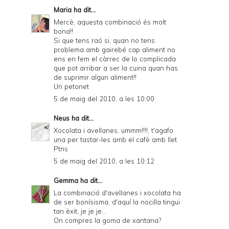
Maria
ha dit...
Mercè, aquesta combinació és molt
bona!!
Si que tens raó si, quan no tens
problema amb gairebé cap aliment no
ens en fem el càrrec de lo complicada
que pot arribar a ser la cuina quan has
de suprimir algun aliment!!
Un petonet
5 de maig del 2010, a les 10:00
Neus
ha dit...
Xocolata i avellanes, ummm!!!!, t'agafo
una per tastar-les amb el cafè amb llet.
Ptns
5 de maig del 2010, a les 10:12
Gemma
ha dit...
La combinació d'avellanes i xocolata ha
de ser bonísisma, d'aquí la nocilla tingui
tan èxit, je je je...
On compres la goma de xantana?