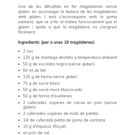
Una de les dificultats en fer magdalenes sense
gluten, és aconseguir la textura de les magdalenes
amb gluten. I això s'aconsegueix amb la goma
xantana, que ve a fer el mateix funcionament que el
gluten i ajuda a què la magdalena no s'engruni
fàcilment.
Ingredients: (per a unes 18 magdalenes)
2 ous
125 g de mantega desfeta a temperatura ambient
50 g de xocolata negra (sense gluten)
60 ml de llet
125 g de farina sense gluten
75 g de sucre blanc
50 g de sucre morè Muscovado
50 g de farina d'avellanes
2 cullerades soperes de cacau en pols (sense
gluten)
2 cullerades soperes de midó de patata
1/4 de cullerada petita de goma de xantana
10 g d'impulsor (Royal)
un pols de sal