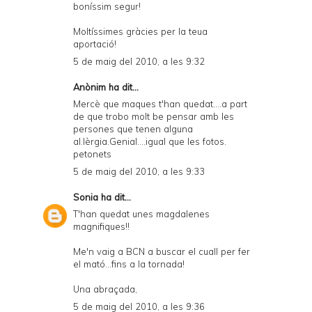
boníssim segur!
Moltíssimes gràcies per la teua
aportació!
5 de maig del 2010, a les 9:32
Anònim ha dit...
Mercè que maques t'han quedat....a part
de que trobo molt be pensar amb les
persones que tenen alguna
al.lèrgia.Genial....igual que les fotos.
petonets
5 de maig del 2010, a les 9:33
Sonia
ha dit...
T'han quedat unes magdalenes
magnifiques!!
Me'n vaig a BCN a buscar el cuall per fer
el mató...fins a la tornada!
Una abraçada,
5 de maig del 2010, a les 9:36