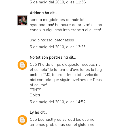
5 de maig del 2010, a les 11:38
Adriana
ha dit...
sona a magdalenes de nutella!
nyaaaaaaam! ho haure de provar! qui no
coneix a algu amb intolerancia al gluten!
una pintassa! petonetsss
5 de maig del 2010, a les 13:23
No tot són postres
ha dit...
Què t'he de dir jo, d'aquesta recepta, no
et sembla? Jo la farina d'avellanes la faig
amb la TMX, triturant-les a tota velocitat, i
aixi controlo que siguin avellnes de Reus,
of course!
PTNTS
Dolça
5 de maig del 2010, a les 14:52
Ly
ha dit...
Que buenas!! y es verdad los que no
tenemos problemas con el gluten no