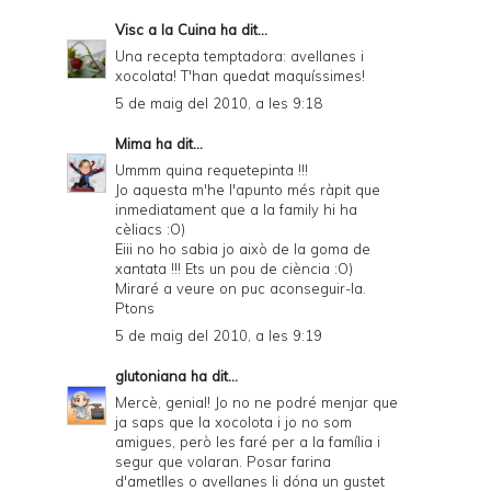
Visc a la Cuina
ha dit...
Una recepta temptadora: avellanes i
xocolata! T'han quedat maquíssimes!
5 de maig del 2010, a les 9:18
Mima
ha dit...
Ummm quina requetepinta !!!
Jo aquesta m'he l'apunto més ràpit que
inmediatament que a la family hi ha
cèliacs :O)
Eiii no ho sabia jo això de la goma de
xantata !!! Ets un pou de ciència :O)
Miraré a veure on puc aconseguir-la.
Ptons
5 de maig del 2010, a les 9:19
glutoniana
ha dit...
Mercè, genial! Jo no ne podré menjar que
ja saps que la xocolota i jo no som
amigues, però les faré per a la família i
segur que volaran. Posar farina
d'ametlles o avellanes li dóna un gustet