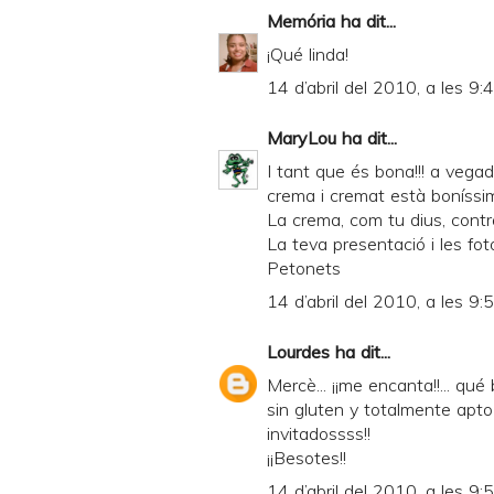
Memória
ha dit...
¡Qué linda!
14 d’abril del 2010, a les 9:
MaryLou
ha dit...
I tant que és bona!!! a veg
crema i cremat està boníssi
La crema, com tu dius, contra
La teva presentació i les fot
Petonets
14 d’abril del 2010, a les 9:
Lourdes
ha dit...
Mercè... ¡¡me encanta!!... qu
sin gluten y totalmente apto p
invitadossss!!
¡¡Besotes!!
14 d’abril del 2010, a les 9: