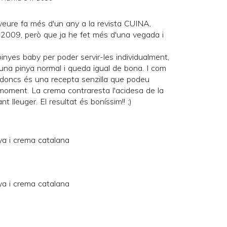
eure fa més d'un any a la revista
CUINA
,
l 2009
, però que ja he fet més d'una vegada i
inyes baby per poder servir-les individualment,
 una pinya normal i queda igual de bona. I com
y, doncs és una recepta senzilla que podeu
moment. La crema contraresta l'acidesa de la
nt lleuger. El resultat és boníssim!! ;)