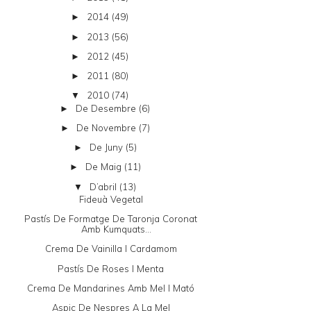
2014
(49)
►
2013
(56)
►
2012
(45)
►
2011
(80)
►
2010
(74)
▼
De Desembre
(6)
►
De Novembre
(7)
►
De Juny
(5)
►
De Maig
(11)
►
D’abril
(13)
▼
Fideuà Vegetal
Pastís De Formatge De Taronja Coronat
Amb Kumquats...
Crema De Vainilla I Cardamom
Pastís De Roses I Menta
Crema De Mandarines Amb Mel I Mató
Aspic De Nespres A La Mel