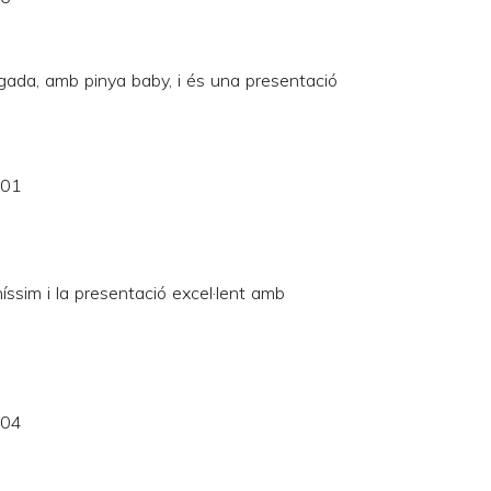
gada, amb pinya baby, i és una presentació
:01
íssim i la presentació excel·lent amb
:04