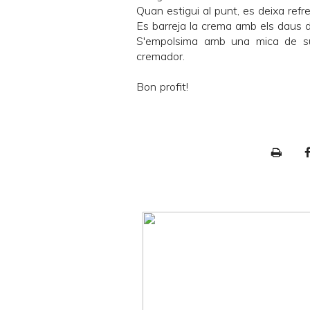
Quan estigui al punt, es deixa ref
Es barreja la crema amb els daus de
S'empolsima amb una mica de su
cremador.
Bon profit!
P
r
i
n
t
e
r
F