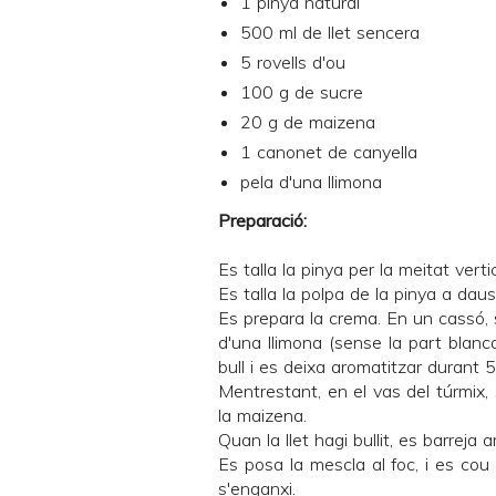
1 pinya natural
500 ml de llet sencera
5 rovells d'ou
100 g de sucre
20 g de maizena
1 canonet de canyella
pela d'una llimona
Preparació:
Es talla la pinya per la meitat vertic
Es talla la polpa de la pinya a daus
Es prepara la crema. En un cassó, s
d'una llimona (sense la part blanc
bull i es deixa aromatitzar durant 
Mentrestant, en el vas del túrmix, 
la maizena.
Quan la llet hagi bullit, es barreja 
Es posa la mescla al foc, i es cou
s'enganxi.