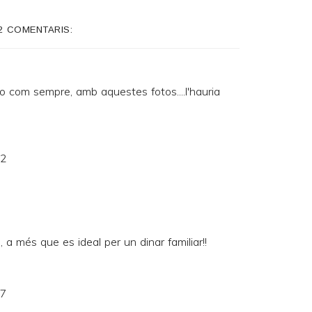
2 COMENTARIS:
ro com sempre, amb aquestes fotos....l'hauria
22
a més que es ideal per un dinar familiar!!
27