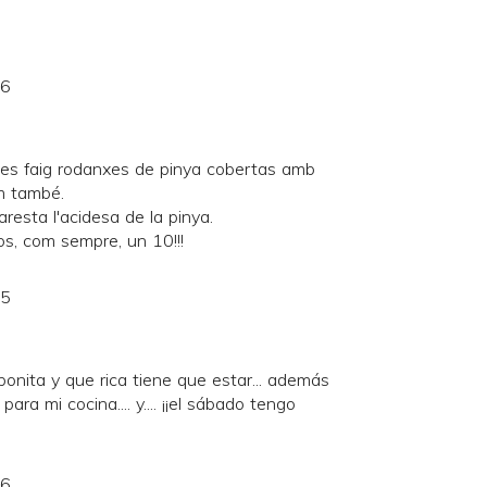
46
ades faig rodanxes de pinya cobertas amb
m també.
resta l'acidesa de la pinya.
os, com sempre, un 10!!!
55
é bonita y que rica tiene que estar... además
ara mi cocina.... y.... ¡¡el sábado tengo
56