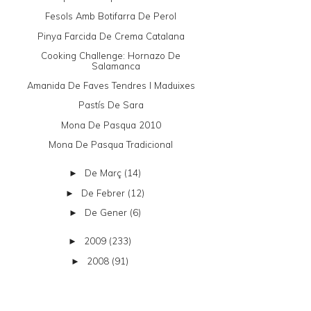
Fesols Amb Botifarra De Perol
Pinya Farcida De Crema Catalana
Cooking Challenge: Hornazo De
Salamanca
Amanida De Faves Tendres I Maduixes
Pastís De Sara
Mona De Pasqua 2010
Mona De Pasqua Tradicional
De Març
(14)
►
De Febrer
(12)
►
De Gener
(6)
►
2009
(233)
►
2008
(91)
►