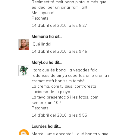
Realment té molt bona pinta, a més que
es ideal per un dinar familiar!!
Me l'apunto!
Petonets!
14 d’abril del 2010, a les 8:27
Memória
ha dit...
¡Qué linda!
14 d’abril del 2010, a les 9:46
MaryLou
ha dit...
I tant que és bona!!! a vegades faig
rodanxes de pinya cobertas amb crema i
cremat està boníssim també.
La crema, com tu dius, contraresta
l'acidesa de la pinya.
La teva presentació i les fotos, com
sempre, un 10!!!
Petonets
14 d’abril del 2010, a les 9:55
Lourdes
ha dit...
Mercè... ¡¡me encanta!!... qué bonita y que