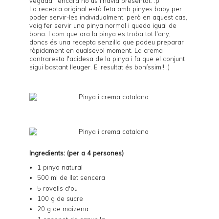
vegada i encara no us l'havia presentat. :p
La recepta original està feta amb pinyes baby per
poder servir-les individualment, però en aquest cas,
vaig fer servir una pinya normal i queda igual de
bona. I com que ara la pinya es troba tot l'any,
doncs és una recepta senzilla que podeu preparar
ràpidament en qualsevol moment. La crema
contraresta l'acidesa de la pinya i fa que el conjunt
sigui bastant lleuger. El resultat és boníssim!! ;)
Ingredients: (per a 4 persones)
1 pinya natural
500 ml de llet sencera
5 rovells d'ou
100 g de sucre
20 g de maizena