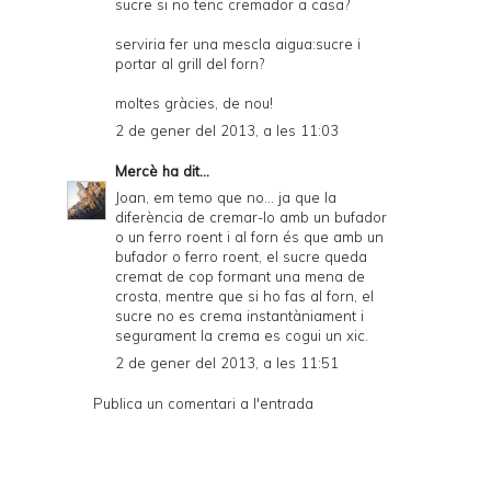
sucre si no tenc cremador a casa?
serviria fer una mescla aigua:sucre i
portar al grill del forn?
moltes gràcies, de nou!
2 de gener del 2013, a les 11:03
Mercè
ha dit...
Joan, em temo que no... ja que la
diferència de cremar-lo amb un bufador
o un ferro roent i al forn és que amb un
bufador o ferro roent, el sucre queda
cremat de cop formant una mena de
crosta, mentre que si ho fas al forn, el
sucre no es crema instantàniament i
segurament la crema es cogui un xic.
2 de gener del 2013, a les 11:51
Publica un comentari a l'entrada