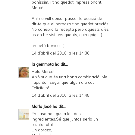
boníssim, i t'ha quedat impressionant,
Mercè!
Ah! no vull deixar passar la ocasió de
dir-te que el hornazo t'ha quedat preciós!
No coneixia la recepta però aquests díes
us en he vist uns quants, quin goig! :-)
un petó bonica :-)
14 d’abril del 2010, a les 14:36
la gemmota
ha dit...
Hola Mercè!
Això sí que és una bona combinació! Me
l'apunto i segur que algun dia cau!
Felicitats!
14 d’abril del 2010, a les 14:45
María José
ha dit...
En casa nos gusta los dos
ingredientes.Sé que juntos sería un
triunfo total.
Un abrazo,