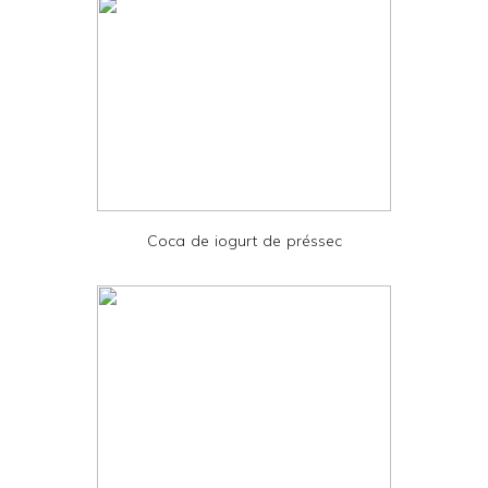
l
y
a
n
d
P
D
Coca de iogurt de préssec
F