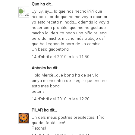
Quo
ha dit...
Uy, uy, uy.... lo que has hecho????? que
ricoooo... anda que no me voy a apuntar
yo esta receta ni nada... además la voy a
hacer bien prontito, que me ha gustado
mucho la idea. Yo hago una piña rellena,
pero da mucho, mucho más trabajo así
que ha llegado la hora de un cambio...
Un beso guapetona!
14 d’abril del 2010, a les 11:50
Anònim ha dit...
Hola Mercè...que bona ha de ser, la
pinya m'encanta i així segur que encare
esta mes bona.
petons
14 d’abril del 2010, a les 12:20
PILAR
ha dit...
Un dels meus postres predilectes. T´ha
quedat fantàstica!
Petons!