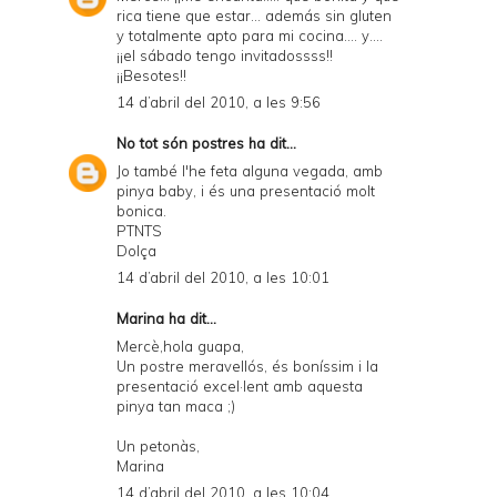
rica tiene que estar... además sin gluten
y totalmente apto para mi cocina.... y....
¡¡el sábado tengo invitadossss!!
¡¡Besotes!!
14 d’abril del 2010, a les 9:56
No tot són postres
ha dit...
Jo també l'he feta alguna vegada, amb
pinya baby, i és una presentació molt
bonica.
PTNTS
Dolça
14 d’abril del 2010, a les 10:01
Marina
ha dit...
Mercè,hola guapa,
Un postre meravellós, és boníssim i la
presentació excel·lent amb aquesta
pinya tan maca ;)
Un petonàs,
Marina
14 d’abril del 2010, a les 10:04