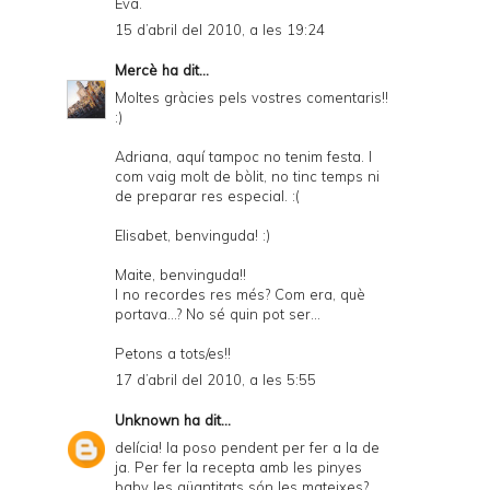
Eva.
15 d’abril del 2010, a les 19:24
Mercè
ha dit...
Moltes gràcies pels vostres comentaris!!
:)
Adriana, aquí tampoc no tenim festa. I
com vaig molt de bòlit, no tinc temps ni
de preparar res especial. :(
Elisabet, benvinguda! :)
Maite, benvinguda!!
I no recordes res més? Com era, què
portava...? No sé quin pot ser...
Petons a tots/es!!
17 d’abril del 2010, a les 5:55
Unknown
ha dit...
delícia! la poso pendent per fer a la de
ja. Per fer la recepta amb les pinyes
baby les qüantitats són les mateixes?