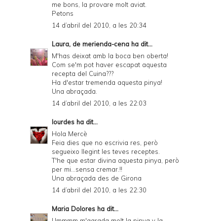
me bons, la provare molt aviat.
Petons
14 d’abril del 2010, a les 20:34
Laura, de merienda-cena
ha dit...
M'has deixat amb la boca ben oberta!
Com se'm pot haver escapat aquesta
recepta del Cuina???
Ha d'estar tremenda aquesta pinya!
Una abraçada.
14 d’abril del 2010, a les 22:03
lourdes
ha dit...
Hola Mercè
Feia dies que no escrivia res, però
segueixo llegint les teves receptes.
T'he que estar divina aquesta pinya, però
per mi...sensa cremar.!!
Una abraçada des de Girona
14 d’abril del 2010, a les 22:30
Maria Dolores
ha dit...
Ummmm m'agrada molt la pinya y la