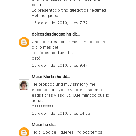
casa.
La presentació t'ha quedat de rexumet!
Petons guapa!
15 d’abril del 2010, a les 7:37
dolçosdesdecasa
ha dit...
Unes postres boníssimes! i ha de caure
d'alló més bé!
Les fotos ho diuen tot!
petó
15 d’abril del 2010, a les 9:47
Maite Martín
ha dit...
He probado una muy similar y me
encantó. La tuya se ve preciosa entre
esas flores y esa luz. Que mimada que la
tienes...
bsssssssss
15 d’abril del 2010, a les 14:03
Maite
ha dit...
Hola. Soc de Figueres, i fa poc temps