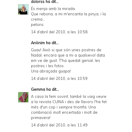
dolorss
ha dit...
És menja amb la mirada.
Que rebona, a mi m'encanta la pinya, i la
crema...
petons
14 d’abril del 2010, a les 10:58
Anònim ha dit...
Guau! Això si que són unes postres de
Nadal, encara que a mi a qualsevol data
em ve de gust. T'ha quedat genial, les
postres i les fotos.
Una abraçada guapa!
14 d’abril del 2010, a les 10:59
Gemma
ha dit...
A casa la fem sovint, també la vaig veure
a la revista CUINA i des de llavors l'he fet
més d'un cop i sempre triomfa. Una
combinació molt encertada i molt de
primavera!
14 d’abril del 2010, a les 11:49