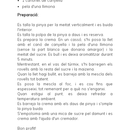
1 canonet de canyella
pela d'una llimona
Preparació:
Es talla la pinya per la meitat verticalment i es buida
l'interior.
Es talla la polpa de la pinya a daus i es reserva.
Es prepara la crema. En un cassó, s'hi posa la llet
amb el canó de canyella i la pela d'una llimona
(sense la part blanca que donaria amargor) i la
meitat del sucre. Es bull i es deixa aromatitzar durant
5 minuts.
Mentrestant, en el vas del túrmix, s'hi barregen els
rovells amb la resta del sucre i la maizena.
Quan la llet hagi bullit, es barreja amb la mescla dels
rovells tot batent.
Es posa la mescla al foc, i es cou fins que
espesseixi, tot remenant per a què no s'enganxi.
Quan estigui al punt, es deixa refredar a
temperatura ambient.
Es barreja la crema amb els daus de pinya i s'omple
la pinya buida.
S'empolsima amb una mica de sucre pel damunt i es
crema amb l'ajuda d'un cremador.
Bon profit!