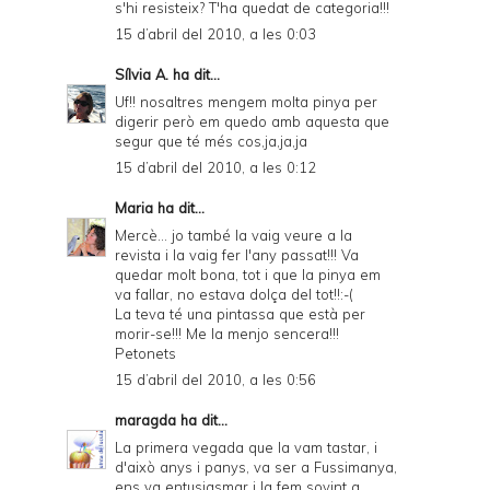
s'hi resisteix? T'ha quedat de categoria!!!
15 d’abril del 2010, a les 0:03
Sílvia A.
ha dit...
Uf!! nosaltres mengem molta pinya per
digerir però em quedo amb aquesta que
segur que té més cos,ja,ja,ja
15 d’abril del 2010, a les 0:12
Maria
ha dit...
Mercè... jo també la vaig veure a la
revista i la vaig fer l'any passat!!! Va
quedar molt bona, tot i que la pinya em
va fallar, no estava dolça del tot!!:-(
La teva té una pintassa que està per
morir-se!!! Me la menjo sencera!!!
Petonets
15 d’abril del 2010, a les 0:56
maragda
ha dit...
La primera vegada que la vam tastar, i
d'això anys i panys, va ser a Fussimanya,
ens va entusiasmar i la fem sovint a