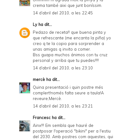
crema també aixi que junt boníssim.
14 d’abril del 2010, a les 22:45
Ly
ha dit...
Pedazo de receta!! que buena pinta y
que refrescante (me encanta la piña) yo
creo q te la copio para sorprender a
unas amigas q invito a comer.
Bss guapa muchos ánimos con tu cruz
personal y arriba que tu puedes!!!!
14 d’abril del 2010, a les 23:10
mercè
ha dit...
Quina presentació i quin postre més
complert!només falta seure a taula!A
reveure,Mercè.
14 d’abril del 2010, a les 23:21
Francesc
ha dit...
Ainx!!! Em sembla que hauré de
postposar l'operació "bikini" per a l'estiu
del 2030. Amb postres com aquestes, qui