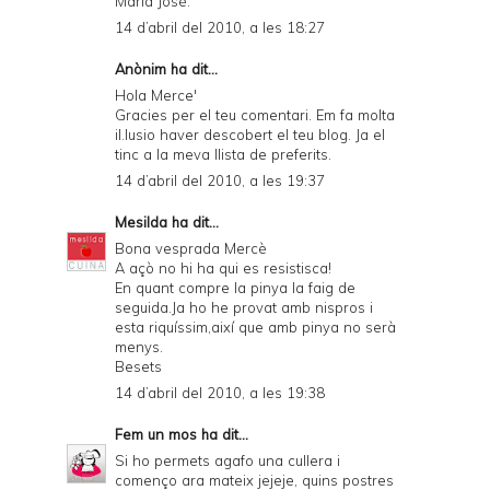
María José.
14 d’abril del 2010, a les 18:27
Anònim ha dit...
Hola Merce'
Gracies per el teu comentari. Em fa molta
il.lusio haver descobert el teu blog. Ja el
tinc a la meva llista de preferits.
14 d’abril del 2010, a les 19:37
Mesilda
ha dit...
Bona vesprada Mercè
A açò no hi ha qui es resistisca!
En quant compre la pinya la faig de
seguida.Ja ho he provat amb nispros i
esta riquíssim,així que amb pinya no serà
menys.
Besets
14 d’abril del 2010, a les 19:38
Fem un mos
ha dit...
Si ho permets agafo una cullera i
començo ara mateix jejeje, quins postres