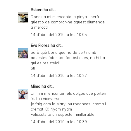
Ruben
ha dit...
Doncs a mi m'encanta la pinya... serà
qüestió de comprar-ne aquest diumenge
a mercat!
14 d’abril del 2010, a les 10:05
Eva Flores
ha dit...
però què bona que ha de ser! i amb
aquestes fotos tan fantàstiques, no hi ha
qui es resisteixi!
pt!
14 d’abril del 2010, a les 10:27
Mima
ha dit...
Ummm m'encanten els dolços que porten
fruita i viceversa!
Jo faig com la MaryLou rodanxes, crema i
cremat :O) Nyam nyam
Felicitats te un aspecte inmillorable
14 d’abril del 2010, a les 10:39