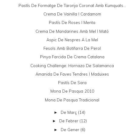
Pastís De Formatge De Taronja Coronat Amb Kumquats...
Crema De Vainilla I Cardamom
Pastís De Roses I Menta
Crema De Mandarines Amb Mel I Mató
Aspic De Nespres A La Mel
Fesols Amb Botifarra De Perol
Pinya Farcida De Crema Catalana
Cooking Challenge: Hornazo De Salamanca
Amanida De Faves Tendres I Maduixes
Pastís De Sara
Mona De Pasqua 2010
Mona De Pasqua Tradicional
De Març
(14)
►
De Febrer
(12)
►
De Gener
(6)
►