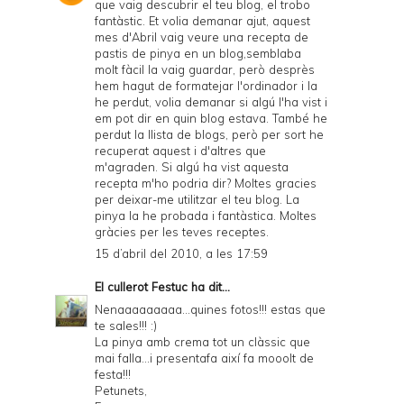
que vaig descubrir el teu blog, el trobo
fantàstic. Et volia demanar ajut, aquest
mes d'Abril vaig veure una recepta de
pastis de pinya en un blog,semblaba
molt fàcil la vaig guardar, però desprès
hem hagut de formatejar l'ordinador i la
he perdut, volia demanar si algú l'ha vist i
em pot dir en quin blog estava. També he
perdut la llista de blogs, però per sort he
recuperat aquest i d'altres que
m'agraden. Si algú ha vist aquesta
recepta m'ho podria dir? Moltes gracies
per deixar-me utilitzar el teu blog. La
pinya la he probada i fantàstica. Moltes
gràcies per les teves receptes.
15 d’abril del 2010, a les 17:59
El cullerot Festuc
ha dit...
Nenaaaaaaaaa...quines fotos!!! estas que
te sales!!! :)
La pinya amb crema tot un clàssic que
mai falla...i presentafa així fa mooolt de
festa!!!
Petunets,