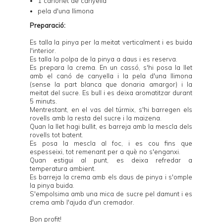
1 canonet de canyella
pela d'una llimona
Preparació:
Es talla la pinya per la meitat verticalment i es buida
l'interior.
Es talla la polpa de la pinya a daus i es reserva.
Es prepara la crema. En un cassó, s'hi posa la llet
amb el canó de canyella i la pela d'una llimona
(sense la part blanca que donaria amargor) i la
meitat del sucre. Es bull i es deixa aromatitzar durant
5 minuts.
Mentrestant, en el vas del túrmix, s'hi barregen els
rovells amb la resta del sucre i la maizena.
Quan la llet hagi bullit, es barreja amb la mescla dels
rovells tot batent.
Es posa la mescla al foc, i es cou fins que
espesseixi, tot remenant per a què no s'enganxi.
Quan estigui al punt, es deixa refredar a
temperatura ambient.
Es barreja la crema amb els daus de pinya i s'omple
la pinya buida.
S'empolsima amb una mica de sucre pel damunt i es
crema amb l'ajuda d'un cremador.
Bon profit!