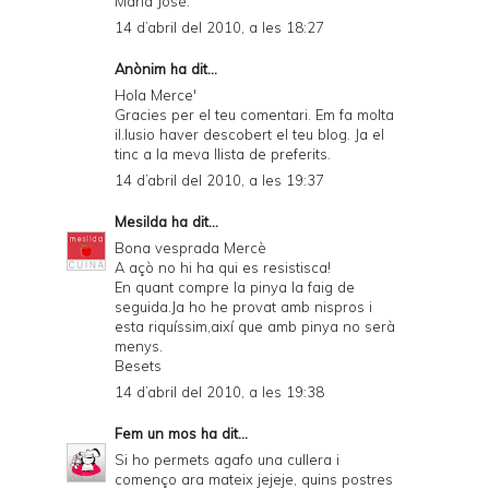
María José.
14 d’abril del 2010, a les 18:27
Anònim ha dit...
Hola Merce'
Gracies per el teu comentari. Em fa molta
il.lusio haver descobert el teu blog. Ja el
tinc a la meva llista de preferits.
14 d’abril del 2010, a les 19:37
Mesilda
ha dit...
Bona vesprada Mercè
A açò no hi ha qui es resistisca!
En quant compre la pinya la faig de
seguida.Ja ho he provat amb nispros i
esta riquíssim,així que amb pinya no serà
menys.
Besets
14 d’abril del 2010, a les 19:38
Fem un mos
ha dit...
Si ho permets agafo una cullera i
començo ara mateix jejeje, quins postres