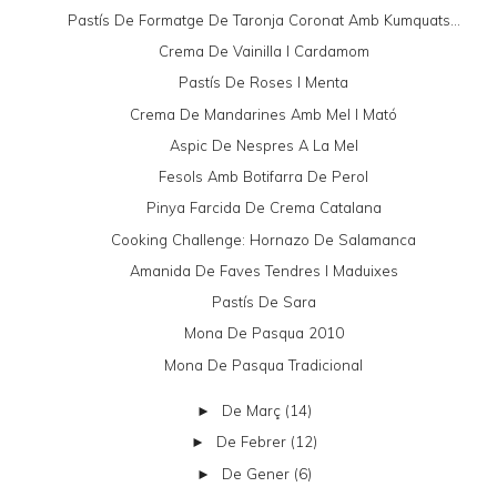
Pastís De Formatge De Taronja Coronat Amb Kumquats...
Crema De Vainilla I Cardamom
Pastís De Roses I Menta
Crema De Mandarines Amb Mel I Mató
Aspic De Nespres A La Mel
Fesols Amb Botifarra De Perol
Pinya Farcida De Crema Catalana
Cooking Challenge: Hornazo De Salamanca
Amanida De Faves Tendres I Maduixes
Pastís De Sara
Mona De Pasqua 2010
Mona De Pasqua Tradicional
De Març
(14)
►
De Febrer
(12)
►
De Gener
(6)
►