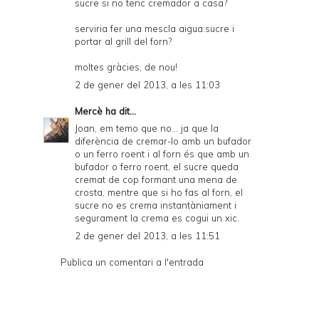
sucre si no tenc cremador a casa?
serviria fer una mescla aigua:sucre i
portar al grill del forn?
moltes gràcies, de nou!
2 de gener del 2013, a les 11:03
Mercè
ha dit...
Joan, em temo que no... ja que la
diferència de cremar-lo amb un bufador
o un ferro roent i al forn és que amb un
bufador o ferro roent, el sucre queda
cremat de cop formant una mena de
crosta, mentre que si ho fas al forn, el
sucre no es crema instantàniament i
segurament la crema es cogui un xic.
2 de gener del 2013, a les 11:51
Publica un comentari a l'entrada