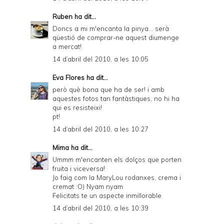
Ruben
ha dit...
Doncs a mi m'encanta la pinya... serà
qüestió de comprar-ne aquest diumenge
a mercat!
14 d’abril del 2010, a les 10:05
Eva Flores
ha dit...
però què bona que ha de ser! i amb
aquestes fotos tan fantàstiques, no hi ha
qui es resisteixi!
pt!
14 d’abril del 2010, a les 10:27
Mima
ha dit...
Ummm m'encanten els dolços que porten
fruita i viceversa!
Jo faig com la MaryLou rodanxes, crema i
cremat :O) Nyam nyam
Felicitats te un aspecte inmillorable
14 d’abril del 2010, a les 10:39