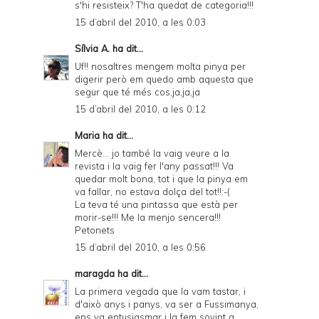
s'hi resisteix? T'ha quedat de categoria!!!
15 d’abril del 2010, a les 0:03
Sílvia A.
ha dit...
Uf!! nosaltres mengem molta pinya per
digerir però em quedo amb aquesta que
segur que té més cos,ja,ja,ja
15 d’abril del 2010, a les 0:12
Maria
ha dit...
Mercè... jo també la vaig veure a la
revista i la vaig fer l'any passat!!! Va
quedar molt bona, tot i que la pinya em
va fallar, no estava dolça del tot!!:-(
La teva té una pintassa que està per
morir-se!!! Me la menjo sencera!!!
Petonets
15 d’abril del 2010, a les 0:56
maragda
ha dit...
La primera vegada que la vam tastar, i
d'això anys i panys, va ser a Fussimanya,
ens va entusiasmar i la fem sovint a