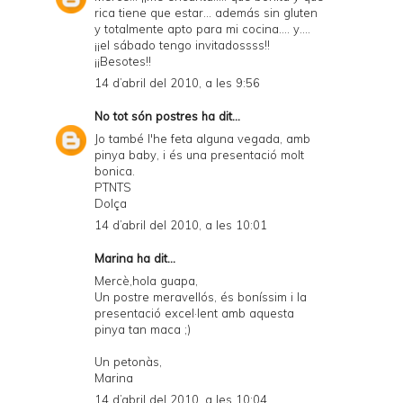
rica tiene que estar... además sin gluten
y totalmente apto para mi cocina.... y....
¡¡el sábado tengo invitadossss!!
¡¡Besotes!!
14 d’abril del 2010, a les 9:56
No tot són postres
ha dit...
Jo també l'he feta alguna vegada, amb
pinya baby, i és una presentació molt
bonica.
PTNTS
Dolça
14 d’abril del 2010, a les 10:01
Marina
ha dit...
Mercè,hola guapa,
Un postre meravellós, és boníssim i la
presentació excel·lent amb aquesta
pinya tan maca ;)
Un petonàs,
Marina
14 d’abril del 2010, a les 10:04