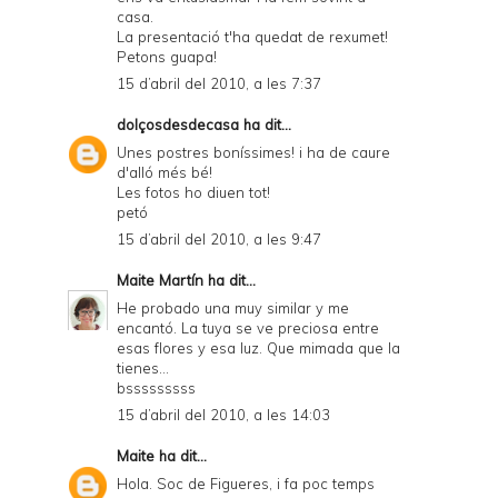
casa.
La presentació t'ha quedat de rexumet!
Petons guapa!
15 d’abril del 2010, a les 7:37
dolçosdesdecasa
ha dit...
Unes postres boníssimes! i ha de caure
d'alló més bé!
Les fotos ho diuen tot!
petó
15 d’abril del 2010, a les 9:47
Maite Martín
ha dit...
He probado una muy similar y me
encantó. La tuya se ve preciosa entre
esas flores y esa luz. Que mimada que la
tienes...
bsssssssss
15 d’abril del 2010, a les 14:03
Maite
ha dit...
Hola. Soc de Figueres, i fa poc temps