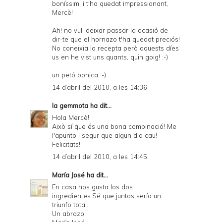
boníssim, i t'ha quedat impressionant,
Mercè!
Ah! no vull deixar passar la ocasió de
dir-te que el hornazo t'ha quedat preciós!
No coneixia la recepta però aquests díes
us en he vist uns quants, quin goig! :-)
un petó bonica :-)
14 d’abril del 2010, a les 14:36
la gemmota
ha dit...
Hola Mercè!
Això sí que és una bona combinació! Me
l'apunto i segur que algun dia cau!
Felicitats!
14 d’abril del 2010, a les 14:45
María José
ha dit...
En casa nos gusta los dos
ingredientes.Sé que juntos sería un
triunfo total.
Un abrazo,