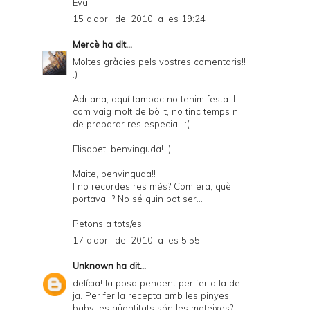
Eva.
15 d’abril del 2010, a les 19:24
Mercè
ha dit...
Moltes gràcies pels vostres comentaris!!
:)
Adriana, aquí tampoc no tenim festa. I
com vaig molt de bòlit, no tinc temps ni
de preparar res especial. :(
Elisabet, benvinguda! :)
Maite, benvinguda!!
I no recordes res més? Com era, què
portava...? No sé quin pot ser...
Petons a tots/es!!
17 d’abril del 2010, a les 5:55
Unknown
ha dit...
delícia! la poso pendent per fer a la de
ja. Per fer la recepta amb les pinyes
baby les qüantitats són les mateixes?