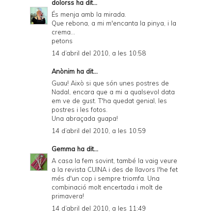
dolorss
ha dit...
És menja amb la mirada.
Que rebona, a mi m'encanta la pinya, i la
crema...
petons
14 d’abril del 2010, a les 10:58
Anònim ha dit...
Guau! Això si que són unes postres de
Nadal, encara que a mi a qualsevol data
em ve de gust. T'ha quedat genial, les
postres i les fotos.
Una abraçada guapa!
14 d’abril del 2010, a les 10:59
Gemma
ha dit...
A casa la fem sovint, també la vaig veure
a la revista CUINA i des de llavors l'he fet
més d'un cop i sempre triomfa. Una
combinació molt encertada i molt de
primavera!
14 d’abril del 2010, a les 11:49