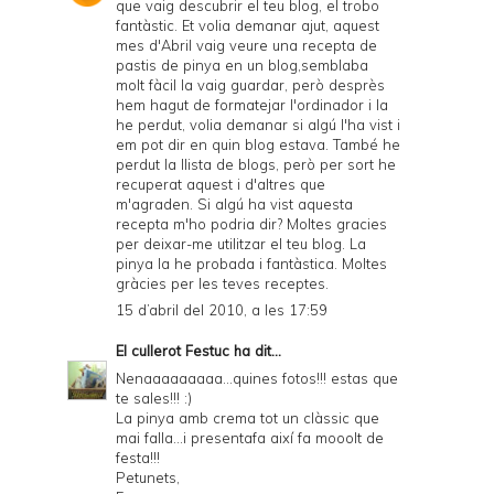
que vaig descubrir el teu blog, el trobo
fantàstic. Et volia demanar ajut, aquest
mes d'Abril vaig veure una recepta de
pastis de pinya en un blog,semblaba
molt fàcil la vaig guardar, però desprès
hem hagut de formatejar l'ordinador i la
he perdut, volia demanar si algú l'ha vist i
em pot dir en quin blog estava. També he
perdut la llista de blogs, però per sort he
recuperat aquest i d'altres que
m'agraden. Si algú ha vist aquesta
recepta m'ho podria dir? Moltes gracies
per deixar-me utilitzar el teu blog. La
pinya la he probada i fantàstica. Moltes
gràcies per les teves receptes.
15 d’abril del 2010, a les 17:59
El cullerot Festuc
ha dit...
Nenaaaaaaaaa...quines fotos!!! estas que
te sales!!! :)
La pinya amb crema tot un clàssic que
mai falla...i presentafa així fa mooolt de
festa!!!
Petunets,