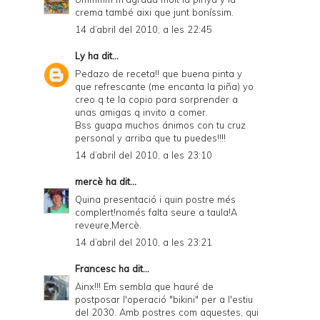
crema també aixi que junt boníssim.
14 d’abril del 2010, a les 22:45
Ly
ha dit...
Pedazo de receta!! que buena pinta y
que refrescante (me encanta la piña) yo
creo q te la copio para sorprender a
unas amigas q invito a comer.
Bss guapa muchos ánimos con tu cruz
personal y arriba que tu puedes!!!!
14 d’abril del 2010, a les 23:10
mercè
ha dit...
Quina presentació i quin postre més
complert!només falta seure a taula!A
reveure,Mercè.
14 d’abril del 2010, a les 23:21
Francesc
ha dit...
Ainx!!! Em sembla que hauré de
postposar l'operació "bikini" per a l'estiu
del 2030. Amb postres com aquestes, qui