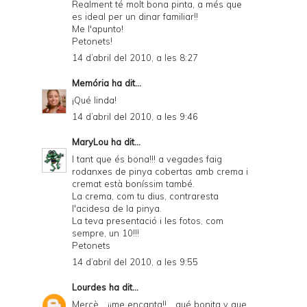
Realment té molt bona pinta, a més que
es ideal per un dinar familiar!!
Me l'apunto!
Petonets!
14 d’abril del 2010, a les 8:27
Memória
ha dit...
¡Qué linda!
14 d’abril del 2010, a les 9:46
MaryLou
ha dit...
I tant que és bona!!! a vegades faig
rodanxes de pinya cobertas amb crema i
cremat està boníssim també.
La crema, com tu dius, contraresta
l'acidesa de la pinya.
La teva presentació i les fotos, com
sempre, un 10!!!
Petonets
14 d’abril del 2010, a les 9:55
Lourdes
ha dit...
Mercè... ¡¡me encanta!!... qué bonita y que