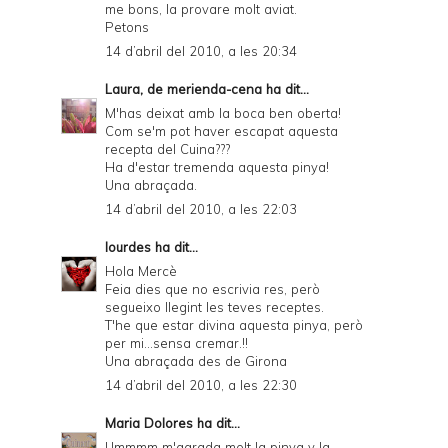
me bons, la provare molt aviat.
Petons
14 d’abril del 2010, a les 20:34
Laura, de merienda-cena
ha dit...
M'has deixat amb la boca ben oberta!
Com se'm pot haver escapat aquesta
recepta del Cuina???
Ha d'estar tremenda aquesta pinya!
Una abraçada.
14 d’abril del 2010, a les 22:03
lourdes
ha dit...
Hola Mercè
Feia dies que no escrivia res, però
segueixo llegint les teves receptes.
T'he que estar divina aquesta pinya, però
per mi...sensa cremar.!!
Una abraçada des de Girona
14 d’abril del 2010, a les 22:30
Maria Dolores
ha dit...
Ummmm m'agrada molt la pinya y la