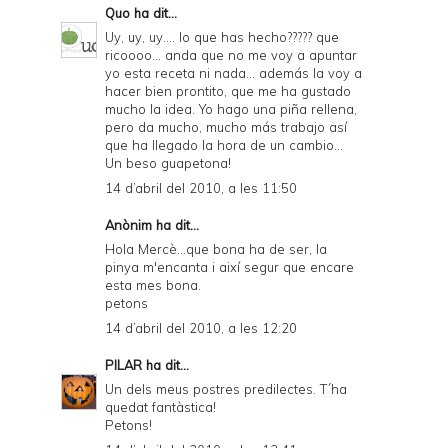
Quo
ha dit...
Uy, uy, uy.... lo que has hecho????? que
ricoooo... anda que no me voy a apuntar
yo esta receta ni nada... además la voy a
hacer bien prontito, que me ha gustado
mucho la idea. Yo hago una piña rellena,
pero da mucho, mucho más trabajo así
que ha llegado la hora de un cambio...
Un beso guapetona!
14 d’abril del 2010, a les 11:50
Anònim ha dit...
Hola Mercè...que bona ha de ser, la
pinya m'encanta i així segur que encare
esta mes bona.
petons
14 d’abril del 2010, a les 12:20
PILAR
ha dit...
Un dels meus postres predilectes. T´ha
quedat fantàstica!
Petons!