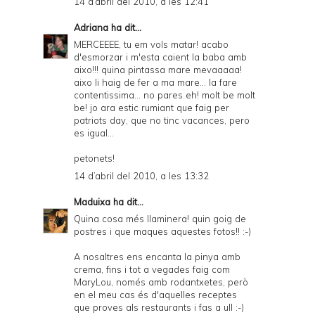
14 d’abril del 2010, a les 12:41
Adriana
ha dit...
MERCEEEE, tu em vols matar! acabo
d'esmorzar i m'esta caient la baba amb
aixo!!! quina pintassa mare mevaaaaa!
aixo li haig de fer a ma mare... la fare
contentissima... no pares eh! molt be molt
be! jo ara estic rumiant que faig per
patriots day, que no tinc vacances, pero
es igual...
petonets!
14 d’abril del 2010, a les 13:32
Maduixa
ha dit...
Quina cosa més llaminera! quin goig de
postres i que maques aquestes fotos!! :-)
A nosaltres ens encanta la pinya amb
crema, fins i tot a vegades faig com
MaryLou, només amb rodantxetes, però
en el meu cas és d'aquelles receptes
que proves als restaurants i fas a ull :-)