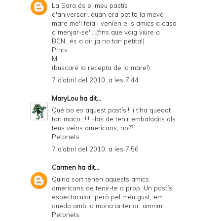
La Sara és el meu pastís
d'aniversari..quan era petita la meva
mare me'l feia i veníen el s amics a casa
a menjar-se'l...(fins que vaig viure a
BCN...és a dir ja no tan petita!)
Ptnts
M
(buscaré la recepta de la mare!)
7 d’abril del 2010, a les 7:44
MaryLou
ha dit...
Qué bo es aquest pastís!!! i t'ha quedat
tan maco...!!! Has de tenir embaladits als
teus veïns americans, no??
Petonets
7 d’abril del 2010, a les 7:56
Carmen
ha dit...
Quina sort tenen aquests amics
americans de tenir-te a prop. Un pastís
espectacular, però pel meu gust, em
quedo amb la mona anterior, ummm.
Petonets