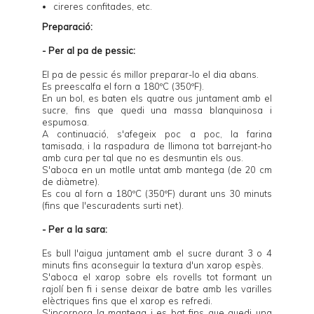
cireres confitades, etc.
Preparació:
- Per al pa de pessic:
El pa de pessic és millor preparar-lo el dia abans.
Es preescalfa el forn a 180ºC (350ºF).
En un bol, es baten els quatre ous juntament amb el
sucre, fins que quedi una massa blanquinosa i
espumosa.
A continuació, s'afegeix poc a poc, la farina
tamisada, i la raspadura de llimona tot barrejant-ho
amb cura per tal que no es desmuntin els ous.
S'aboca en un motlle untat amb mantega (de 20 cm
de diàmetre).
Es cou al forn a 180ºC (350ºF) durant uns 30 minuts
(fins que l'escuradents surti net).
- Per a la sara:
Es bull l'aigua juntament amb el sucre durant 3 o 4
minuts fins aconseguir la textura d'un xarop espès.
S'aboca el xarop sobre els rovells tot formant un
rajolí ben fi i sense deixar de batre amb les varilles
elèctriques fins que el xarop es refredi.
S'incorpora la mantega i es bat fins que quedi una