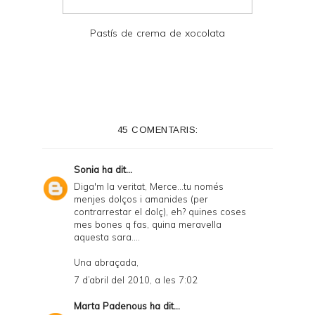
Pastís de crema de xocolata
45 COMENTARIS:
Sonia
ha dit...
Diga'm la veritat, Merce...tu només
menjes dolços i amanides (per
contrarrestar el dolç), eh? quines coses
mes bones q fas, quina meravella
aquesta sara....
Una abraçada,
7 d’abril del 2010, a les 7:02
Marta Padenous
ha dit...