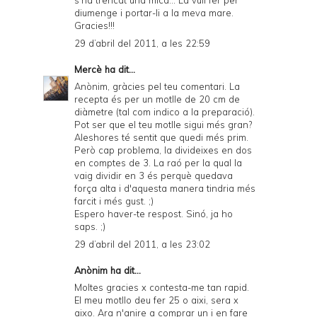
s'ha trencat una mica... La vull fer per
diumenge i portar-li a la meva mare.
Gracies!!!
29 d’abril del 2011, a les 22:59
Mercè
ha dit...
Anònim, gràcies pel teu comentari. La
recepta és per un motlle de 20 cm de
diàmetre (tal com indico a la preparació).
Pot ser que el teu motlle sigui més gran?
Aleshores té sentit que quedi més prim.
Però cap problema, la divideixes en dos
en comptes de 3. La raó per la qual la
vaig dividir en 3 és perquè quedava
força alta i d'aquesta manera tindria més
farcit i més gust. ;)
Espero haver-te respost. Sinó, ja ho
saps. ;)
29 d’abril del 2011, a les 23:02
Anònim ha dit...
Moltes gracies x contesta-me tan rapid.
El meu motllo deu fer 25 o aixi, sera x
aixo. Ara n'anire a comprar un i en fare