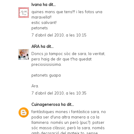
Ivana
ha dit...
quines mans que tens!!! i les fotos una
maravella!!
estic salivant!
petonets
7 d’abril del 2010, a les 10:15
ARA
ha dit...
Doncs jo tampoc sòc de sara, la veritat,
pero haig de dir que t'ha quedat
preciosisisisima.
petonets guapa
Ara.
7 d’abril del 2010, a les 10:35
Cuinagenerosa
ha dit...
fantàstiques mones i fantàstica sara, no
podia ser d'una altra manera a ca la
llaminera. només un però (puc?): potser
sóc massa clàssic, però la sara, només
amb decoració del mateix to, sense