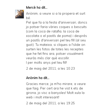
Mercè
ha dit...
Anònim, a veure si a la propera et surt
bé.
Pel que fa a la festa d'aniversari, doncs
jo potser faria vàries coques o bescuits
(com la coca de ratafia, la coca de
xocolata o el pastís de poma) i després
un pastís d'aniversari pel teu fill (al seu
gust). Tu mateixa, si cliques a l'slide on
surten les fotos de totes les receptes
que he fet fins ara, potser visualment
veuràs més clar què escollir.
I per molts anys pel teu fill!
2 de maig del 2011, a les 10:23
Anònim ha dit...
Gracies merce, ja m'ho mirare, a veure
que faig. Per cert ara he vist k ets de
girona, jo visc a banyoles! Molt xula la
web i molt interesant!
2 de maig del 2011, a les 19:25