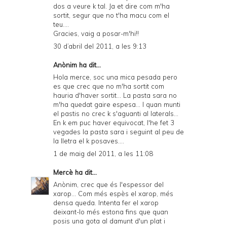
dos a veure k tal. Ja et dire com m'ha
sortit, segur que no t'ha macu com el
teu....
Gracies, vaig a posar-m'hi!!
30 d’abril del 2011, a les 9:13
Anònim ha dit...
Hola merce, soc una mica pesada pero
es que crec que no m'ha sortit com
hauria d'haver sortit... La pasta sara no
m'ha quedat gaire espesa... I quan munti
el pastis no crec k s'aguanti al laterals...
En k em puc haver equivocat, l'he fet 3
vegades la pasta sara i seguint al peu de
la lletra el k posaves....
1 de maig del 2011, a les 11:08
Mercè
ha dit...
Anònim, crec que és l'espessor del
xarop... Com més espès el xarop, més
densa queda. Intenta fer el xarop
deixant-lo més estona fins que quan
posis una gota al damunt d'un plat i