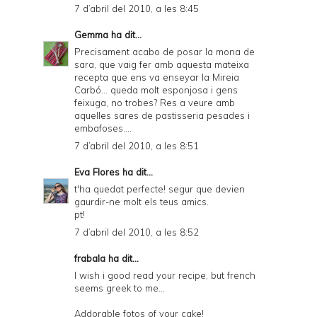
7 d’abril del 2010, a les 8:45
Gemma
ha dit...
Precisament acabo de posar la mona de
sara, que vaig fer amb aquesta mateixa
recepta que ens va enseyar la Mireia
Carbó... queda molt esponjosa i gens
feixuga, no trobes? Res a veure amb
aquelles sares de pastisseria pesades i
embafoses....
7 d’abril del 2010, a les 8:51
Eva Flores
ha dit...
t'ha quedat perfecte! segur que devien
gaurdir-ne molt els teus amics.
pt!
7 d’abril del 2010, a les 8:52
frabala
ha dit...
I wish i good read your recipe, but french
seems greek to me...
Addorable fotos of your cake!