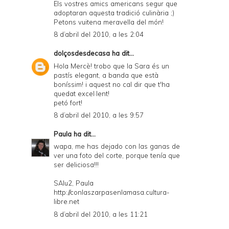
Els vostres amics americans segur que
adoptaran aquesta tradició culinària ;)
Petons vuitena meravella del món!
8 d’abril del 2010, a les 2:04
dolçosdesdecasa
ha dit...
Hola Mercè! trobo que la Sara és un
pastís elegant, a banda que està
boníssim! i aquest no cal dir que t'ha
quedat excel·lent!
petó fort!
8 d’abril del 2010, a les 9:57
Paula
ha dit...
wapa, me has dejado con las ganas de
ver una foto del corte, porque tenía que
ser deliciosa!!!
SAlu2, Paula
http://conlaszarpasenlamasa.cultura-
libre.net
8 d’abril del 2010, a les 11:21