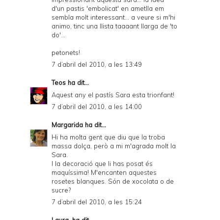
d'un pastis 'embolicat' en ametlla em
sembla molt interessant... a veure si m'hi
animo, tinc una llista taaaant llarga de 'to
do'...
petonets!
7 d’abril del 2010, a les 13:49
Teos
ha dit...
Aquest any el pastís Sara esta trionfant!
7 d’abril del 2010, a les 14:00
Margarida
ha dit...
Hi ha molta gent que diu que la troba
massa dolça, però a mi m'agrada molt la
Sara.
I la decoració que li has posat és
maquíssima! M'encanten aquestes
rosetes blanques. Són de xocolata o de
sucre?
7 d’abril del 2010, a les 15:24