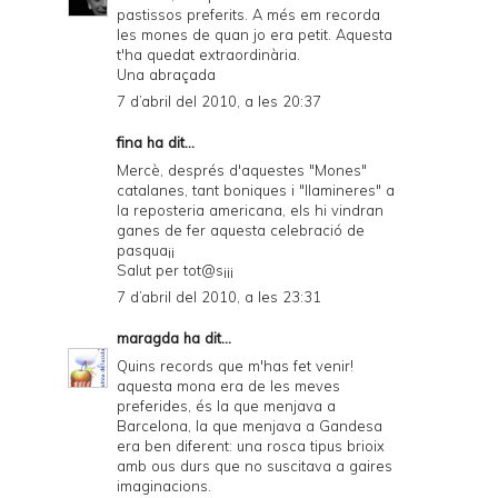
pastissos preferits. A més em recorda
les mones de quan jo era petit. Aquesta
t'ha quedat extraordinària.
Una abraçada
7 d’abril del 2010, a les 20:37
fina ha dit...
Mercè, després d'aquestes "Mones"
catalanes, tant boniques i "llamineres" a
la reposteria americana, els hi vindran
ganes de fer aquesta celebració de
pasqua¡¡
Salut per tot@s¡¡¡
7 d’abril del 2010, a les 23:31
maragda
ha dit...
Quins records que m'has fet venir!
aquesta mona era de les meves
preferides, és la que menjava a
Barcelona, la que menjava a Gandesa
era ben diferent: una rosca tipus brioix
amb ous durs que no suscitava a gaires
imaginacions.