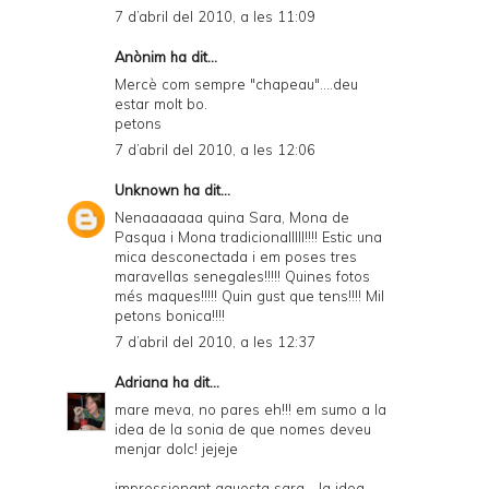
7 d’abril del 2010, a les 11:09
Anònim ha dit...
Mercè com sempre "chapeau"....deu
estar molt bo.
petons
7 d’abril del 2010, a les 12:06
Unknown
ha dit...
Nenaaaaaaa quina Sara, Mona de
Pasqua i Mona tradicionalllll!!!! Estic una
mica desconectada i em poses tres
maravellas senegales!!!!! Quines fotos
més maques!!!!! Quin gust que tens!!!! Mil
petons bonica!!!!
7 d’abril del 2010, a les 12:37
Adriana
ha dit...
mare meva, no pares eh!!! em sumo a la
idea de la sonia de que nomes deveu
menjar dolc! jejeje
impressionant aquesta sara... la idea