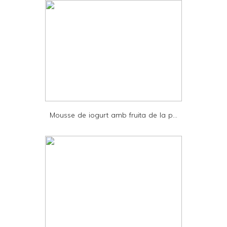
d
l
y
a
n
d
P
D
Mousse de iogurt amb fruita de la p...
F