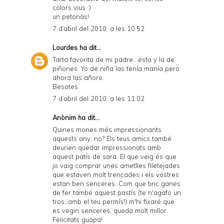
colors vius :)
un petonàs!
7 d’abril del 2010, a les 10:52
Lourdes
ha dit...
Tarta favorita de mi padre.. ésta y la de
piñones. Yo de niña las tenía manía pero
ahora las añoro.
Besotes.
7 d’abril del 2010, a les 11:02
Anònim ha dit...
Quines mones més impressionants
aquests any, no? Els teus amics també
deurien quedar impressionats amb
aquest patís de sara. El que veig és que
jo vaig comprar unes ametlles filetejades
que estaven molt trencades i els vostres
estan ben senceres. Com que tinc ganes
de fer també aquest pastís (te n'agafo un
tros, amb el teu permís!) m'hi fixaré que
es vegin senceres, queda molt millor.
Felicitats guapa!