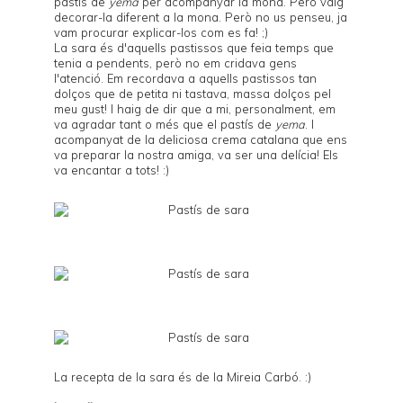
pastís de
yema
per acompanyar la mona. Però vaig
decorar-la diferent a la mona. Però no us penseu, ja
vam procurar explicar-los com es fa! ;)
La sara és d'aquells pastissos que feia temps que
tenia a pendents, però no em cridava gens
l'atenció. Em recordava a aquells pastissos tan
dolços que de petita ni tastava, massa dolços pel
meu gust! I haig de dir que a mi, personalment, em
va agradar tant o més que el pastís de
yema
. I
acompanyat de la deliciosa crema catalana que ens
va preparar la nostra amiga, va ser una delícia! Els
va encantar a tots! :)
La recepta de la sara és de la Mireia Carbó. :)