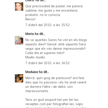
Laura.
ha dit...
Que preciosidad de pastel, me parece
sublime, me gusta y me encantaria
probarlo, no lo conocia.
Besos!
7 d’abril del 2010, a les 15:52
Maria
ha dit...
No se quantes Sares he vist en els blogs
aquests dies!! Genial, amb aquesta Sara
segur que els vas deixar impressionats!!
Cada dia et superes més!!
Muaks muaks
7 d’abril del 2010, a les 16:52
Maduixa
ha dit...
Mercè, quin goig de pastissos!! ara feia
dies que no passava i els he anat veient
un darrera l'altre i de debò, son
impressionants.
Tens un gust exquisit tan per fer les
receptes com per fotografiar-les, saps