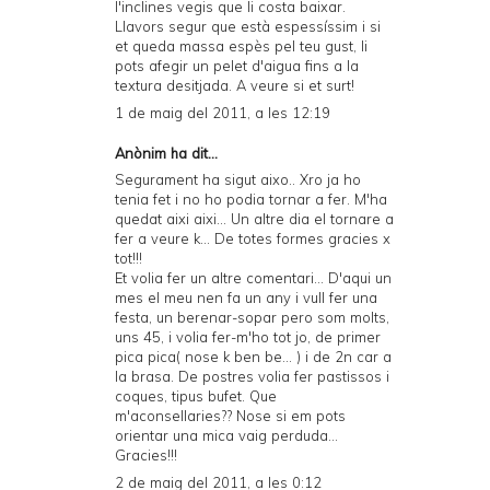
l'inclines vegis que li costa baixar.
Llavors segur que està espessíssim i si
et queda massa espès pel teu gust, li
pots afegir un pelet d'aigua fins a la
textura desitjada. A veure si et surt!
1 de maig del 2011, a les 12:19
Anònim ha dit...
Segurament ha sigut aixo.. Xro ja ho
tenia fet i no ho podia tornar a fer. M'ha
quedat aixi aixi... Un altre dia el tornare a
fer a veure k... De totes formes gracies x
tot!!!
Et volia fer un altre comentari... D'aqui un
mes el meu nen fa un any i vull fer una
festa, un berenar-sopar pero som molts,
uns 45, i volia fer-m'ho tot jo, de primer
pica pica( nose k ben be... ) i de 2n car a
la brasa. De postres volia fer pastissos i
coques, tipus bufet. Que
m'aconsellaries?? Nose si em pots
orientar una mica vaig perduda...
Gracies!!!
2 de maig del 2011, a les 0:12