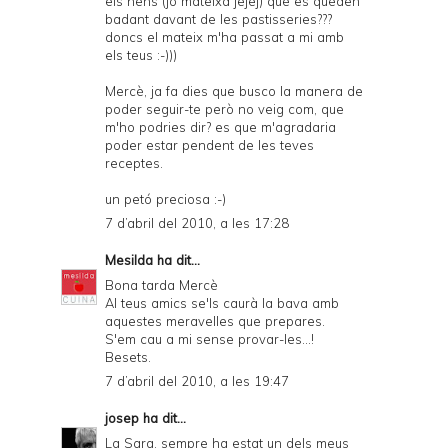
els nens (jo mateixa jejej) que es queden
badant davant de les pastisseries???
doncs el mateix m'ha passat a mi amb
els teus :-)))
Mercè, ja fa dies que busco la manera de
poder seguir-te però no veig com, que
m'ho podries dir? es que m'agradaria
poder estar pendent de les teves
receptes.
un petó preciosa :-)
7 d’abril del 2010, a les 17:28
Mesilda
ha dit...
Bona tarda Mercè
Al teus amics se'ls caurà la bava amb
aquestes meravelles que prepares.
S'em cau a mi sense provar-les...!
Besets.
7 d’abril del 2010, a les 19:47
josep
ha dit...
La Sara, sempre ha estat un dels meus