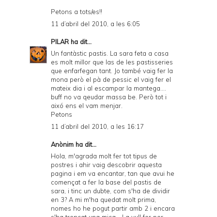
Petons a tots/es!!
11 d’abril del 2010, a les 6:05
PILAR
ha dit...
Un fantàstic pastis. La sara feta a casa
es molt millor que las de les pastisseries
que enfarfegan tant. Jo també vaig fer la
mona però el pà de pessic el vaig fer el
mateix dia i al escampar la mantega....
buff no va qeudar massa be. Però tot i
aixó ens el vam menjar.
Petons
11 d’abril del 2010, a les 16:17
Anònim ha dit...
Hola, m'agrada molt fer tot tipus de
postres i ahir vaig descobrir aquesta
pagina i em va encantar, tan que avui he
començat a fer la base del pastis de
sara, i tinc un dubte, com s'ha de dividir
en 3? A mi m'ha quedat molt prima,
nomes ho he pogut partir amb 2 i encara