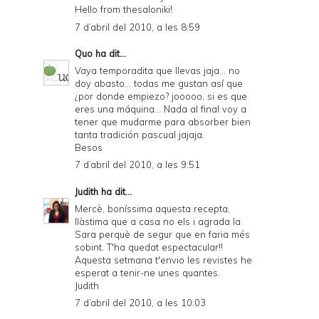
Hello from thesaloniki!
7 d’abril del 2010, a les 8:59
Quo
ha dit...
Vaya temporadita que llevas jaja... no
doy abasto... todas me gustan así que
¿por donde empiezo? jooooo, si es que
eres una máquina... Nada al final voy a
tener que mudarme para absorber bien
tanta tradición pascual jajaja.
Besos
7 d’abril del 2010, a les 9:51
Judith
ha dit...
Mercè, boníssima aquesta recepta,
llàstima que a casa no els i agrada la
Sara perquè de segur que en faria més
sobint. T'ha quedat espectacular!!
Aquesta setmana t'envio les revistes he
esperat a tenir-ne unes quantes.
Judith
7 d’abril del 2010, a les 10:03