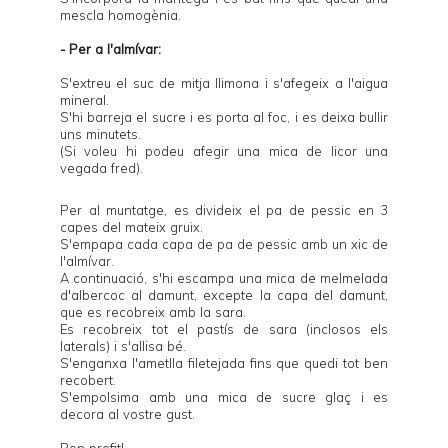
mescla homogènia.
- Per a l'almívar:
S'extreu el suc de mitja llimona i s'afegeix a l'aigua
mineral.
S'hi barreja el sucre i es porta al foc, i es deixa bullir
uns minutets.
(Si voleu hi podeu afegir una mica de licor una
vegada fred).
Per al muntatge, es divideix el pa de pessic en 3
capes del mateix gruix.
S'empapa cada capa de pa de pessic amb un xic de
l'almívar.
A continuació, s'hi escampa una mica de melmelada
d'albercoc al damunt, excepte la capa del damunt,
que es recobreix amb la sara.
Es recobreix tot el pastís de sara (inclosos els
laterals) i s'allisa bé.
S'enganxa l'ametlla filetejada fins que quedi tot ben
recobert.
S'empolsima amb una mica de sucre glaç i es
decora al vostre gust.
Bon profit!