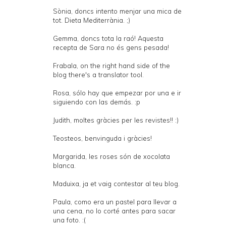
Sònia, doncs intento menjar una mica de
tot. Dieta Mediterrània. ;)
Gemma, doncs tota la raó! Aquesta
recepta de Sara no és gens pesada!
Frabala, on the right hand side of the
blog there's a translator tool.
Rosa, sólo hay que empezar por una e ir
siguiendo con las demás. :p
Judith, moltes gràcies per les revistes!! :)
Teosteos, benvinguda i gràcies!
Margarida, les roses són de xocolata
blanca.
Maduixa, ja et vaig contestar al teu blog.
Paula, como era un pastel para llevar a
una cena, no lo corté antes para sacar
una foto. :(