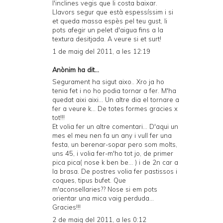
l'inclines vegis que li costa baixar.
Llavors segur que està espessíssim i si
et queda massa espès pel teu gust, li
pots afegir un pelet d'aigua fins a la
textura desitjada. A veure si et surt!
1 de maig del 2011, a les 12:19
Anònim ha dit...
Segurament ha sigut aixo.. Xro ja ho
tenia fet i no ho podia tornar a fer. M'ha
quedat aixi aixi... Un altre dia el tornare a
fer a veure k... De totes formes gracies x
tot!!!
Et volia fer un altre comentari... D'aqui un
mes el meu nen fa un any i vull fer una
festa, un berenar-sopar pero som molts,
uns 45, i volia fer-m'ho tot jo, de primer
pica pica( nose k ben be... ) i de 2n car a
la brasa. De postres volia fer pastissos i
coques, tipus bufet. Que
m'aconsellaries?? Nose si em pots
orientar una mica vaig perduda...
Gracies!!!
2 de maig del 2011, a les 0:12