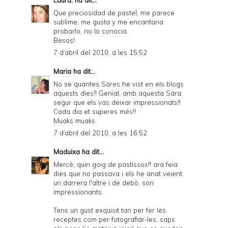
Laura.
ha dit...
Que preciosidad de pastel, me parece
sublime, me gusta y me encantaria
probarlo, no lo conocia.
Besos!
7 d’abril del 2010, a les 15:52
Maria
ha dit...
No se quantes Sares he vist en els blogs
aquests dies!! Genial, amb aquesta Sara
segur que els vas deixar impressionats!!
Cada dia et superes més!!
Muaks muaks
7 d’abril del 2010, a les 16:52
Maduixa
ha dit...
Mercè, quin goig de pastissos!! ara feia
dies que no passava i els he anat veient
un darrera l'altre i de debò, son
impressionants.
Tens un gust exquisit tan per fer les
receptes com per fotografiar-les, saps