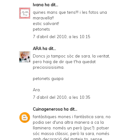
Ivana
ha dit...
quines mans que tens!!! i les fotos una
maravella!!
estic salivant!
petonets
7 d’abril del 2010, a les 10:15
ARA
ha dit...
Doncs jo tampoc sòc de sara, la veritat,
pero haig de dir que t'ha quedat
preciosisisisima.
petonets guapa
Ara.
7 d’abril del 2010, a les 10:35
Cuinagenerosa
ha dit...
fantàstiques mones i fantàstica sara, no
podia ser d'una altra manera a ca la
llaminera. només un però (puc?): potser
sóc massa clàssic, però la sara, només
amb decoració del mateix to, sense