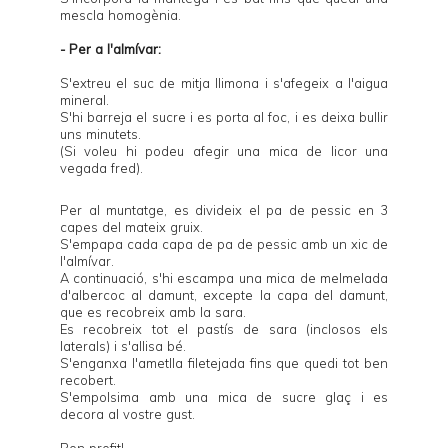
mescla homogènia.
- Per a l'almívar:
S'extreu el suc de mitja llimona i s'afegeix a l'aigua
mineral.
S'hi barreja el sucre i es porta al foc, i es deixa bullir
uns minutets.
(Si voleu hi podeu afegir una mica de licor una
vegada fred).
Per al muntatge, es divideix el pa de pessic en 3
capes del mateix gruix.
S'empapa cada capa de pa de pessic amb un xic de
l'almívar.
A continuació, s'hi escampa una mica de melmelada
d'albercoc al damunt, excepte la capa del damunt,
que es recobreix amb la sara.
Es recobreix tot el pastís de sara (inclosos els
laterals) i s'allisa bé.
S'enganxa l'ametlla filetejada fins que quedi tot ben
recobert.
S'empolsima amb una mica de sucre glaç i es
decora al vostre gust.
Bon profit!