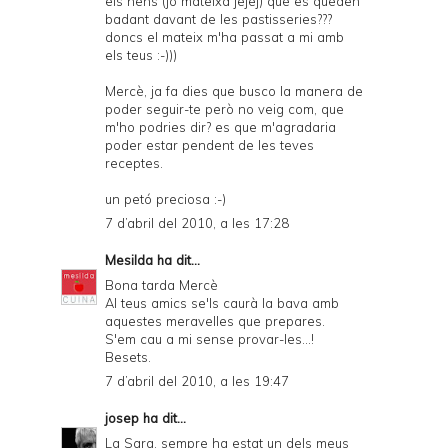
els nens (jo mateixa jejej) que es queden
badant davant de les pastisseries???
doncs el mateix m'ha passat a mi amb
els teus :-)))
Mercè, ja fa dies que busco la manera de
poder seguir-te però no veig com, que
m'ho podries dir? es que m'agradaria
poder estar pendent de les teves
receptes.
un petó preciosa :-)
7 d’abril del 2010, a les 17:28
Mesilda
ha dit...
Bona tarda Mercè
Al teus amics se'ls caurà la bava amb
aquestes meravelles que prepares.
S'em cau a mi sense provar-les...!
Besets.
7 d’abril del 2010, a les 19:47
josep
ha dit...
La Sara, sempre ha estat un dels meus