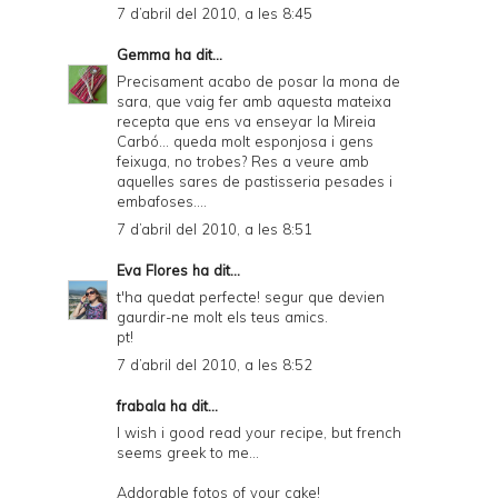
7 d’abril del 2010, a les 8:45
Gemma
ha dit...
Precisament acabo de posar la mona de
sara, que vaig fer amb aquesta mateixa
recepta que ens va enseyar la Mireia
Carbó... queda molt esponjosa i gens
feixuga, no trobes? Res a veure amb
aquelles sares de pastisseria pesades i
embafoses....
7 d’abril del 2010, a les 8:51
Eva Flores
ha dit...
t'ha quedat perfecte! segur que devien
gaurdir-ne molt els teus amics.
pt!
7 d’abril del 2010, a les 8:52
frabala
ha dit...
I wish i good read your recipe, but french
seems greek to me...
Addorable fotos of your cake!