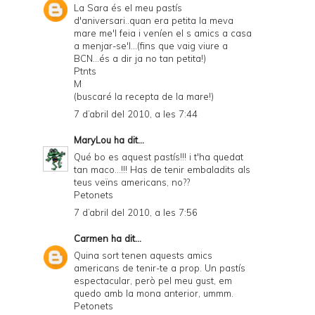
La Sara és el meu pastís
d'aniversari..quan era petita la meva
mare me'l feia i veníen el s amics a casa
a menjar-se'l...(fins que vaig viure a
BCN...és a dir ja no tan petita!)
Ptnts
M
(buscaré la recepta de la mare!)
7 d’abril del 2010, a les 7:44
MaryLou
ha dit...
Qué bo es aquest pastís!!! i t'ha quedat
tan maco...!!! Has de tenir embaladits als
teus veïns americans, no??
Petonets
7 d’abril del 2010, a les 7:56
Carmen
ha dit...
Quina sort tenen aquests amics
americans de tenir-te a prop. Un pastís
espectacular, però pel meu gust, em
quedo amb la mona anterior, ummm.
Petonets