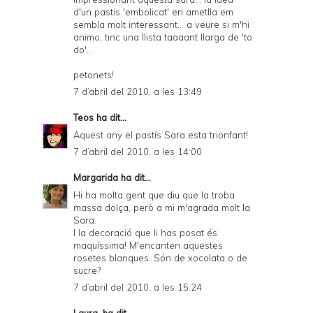
d'un pastis 'embolicat' en ametlla em
sembla molt interessant... a veure si m'hi
animo, tinc una llista taaaant llarga de 'to
do'...
petonets!
7 d’abril del 2010, a les 13:49
Teos
ha dit...
Aquest any el pastís Sara esta trionfant!
7 d’abril del 2010, a les 14:00
Margarida
ha dit...
Hi ha molta gent que diu que la troba
massa dolça, però a mi m'agrada molt la
Sara.
I la decoració que li has posat és
maquíssima! M'encanten aquestes
rosetes blanques. Són de xocolata o de
sucre?
7 d’abril del 2010, a les 15:24