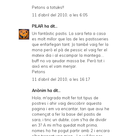
Petons a tots/es!!
11 d’abril del 2010, a les 6:05
PILAR
ha dit...
Un fantàstic pastis. La sara feta a casa
es molt millor que las de les pastisseries
que enfarfegan tant. Jo també vaig fer la
mona però el pà de pessic el vaig fer el
mateix dia i al escampar la mantega....
buff no va qeudar massa be. Però tot i
aixó ens el vam menjar.
Petons
11 d’abril del 2010, a les 16:17
Anònim ha dit...
Hola, m'agrada molt fer tot tipus de
postres i ahir vaig descobrir aquesta
pagina i em va encantar, tan que avui he
començat a fer la base del pastis de
sara, i tinc un dubte, com s'ha de dividir
en 3? A mi m'ha quedat molt prima,
nomes ho he pogut partir amb 2 i encara