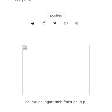
postres
P
r
i
n
t
e
r
F
r
i
e
Mousse de iogurt amb fruita de la p...
n