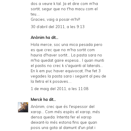
dos a veure k tal. Ja et dire com m'ha
sortit, segur que no t'ha macu com el
teu....
Gracies, vaig a posar-m'hi!!
30 d’abril del 2011, a les 9:13
Anònim ha dit...
Hola merce, soc una mica pesada pero
es que crec que no m'ha sortit com
hauria d'haver sortit... La pasta sara no
m'ha quedat gaire espesa... I quan munti
el pastis no crec k s'aguanti al laterals...
En k em puc haver equivocat, l'he fet 3
vegades la pasta sara i seguint al peu de
la lletra el k posaves....
1 de maig del 2011, a les 11:08
Mercè
ha dit...
Anònim, crec que és l'espessor del
xarop... Com més espès el xarop, més
densa queda. Intenta fer el xarop
deixant-lo més estona fins que quan
posis una gota al damunt d'un plat i