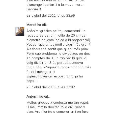
s'ha trencat una mica... La vull fer per
diumenge i portar-li a la meva mare.
Gracies!!!
29 d’abril del 2011, a les 22:59
Mercè
ha dit...
Anònim, gràcies pel teu comentari. La
recepta és per un motlle de 20 cm de
diàmetre (tal com indico a la preparació).
Pot ser que el teu motlle sigui més gran?
Aleshores té sentit que quedi més prim.
Però cap problema, la divideixes en dos
en comptes de 3. La raó per la qual la
vaig dividir en 3 és perquè quedava
força alta i d'aquesta manera tindria més
farcit i més gust. ;)
Espero haver-te respost. Sinó, ja ho
saps. ;)
29 d’abril del 2011, a les 23:02
Anònim ha dit...
Moltes gracies x contesta-me tan rapid.
El meu motllo deu fer 25 o aixi, sera x
aixo. Ara n'anire a comprar un i en fare