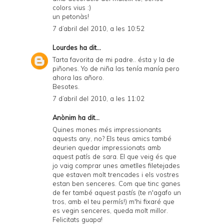
colors vius :)
un petonàs!
7 d’abril del 2010, a les 10:52
Lourdes
ha dit...
Tarta favorita de mi padre.. ésta y la de
piñones. Yo de niña las tenía manía pero
ahora las añoro.
Besotes.
7 d’abril del 2010, a les 11:02
Anònim ha dit...
Quines mones més impressionants
aquests any, no? Els teus amics també
deurien quedar impressionats amb
aquest patís de sara. El que veig és que
jo vaig comprar unes ametlles filetejades
que estaven molt trencades i els vostres
estan ben senceres. Com que tinc ganes
de fer també aquest pastís (te n'agafo un
tros, amb el teu permís!) m'hi fixaré que
es vegin senceres, queda molt millor.
Felicitats guapa!