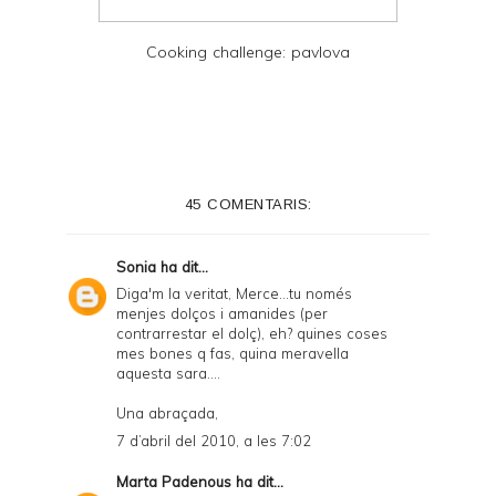
Cooking challenge: pavlova
45 COMENTARIS:
Sonia
ha dit...
Diga'm la veritat, Merce...tu només
menjes dolços i amanides (per
contrarrestar el dolç), eh? quines coses
mes bones q fas, quina meravella
aquesta sara....
Una abraçada,
7 d’abril del 2010, a les 7:02
Marta Padenous
ha dit...