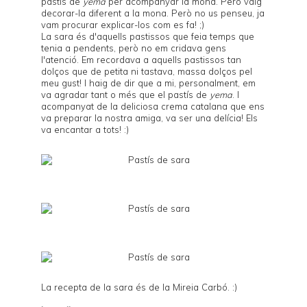
pastís de
yema
per acompanyar la mona. Però vaig
decorar-la diferent a la mona. Però no us penseu, ja
vam procurar explicar-los com es fa! ;)
La sara és d'aquells pastissos que feia temps que
tenia a pendents, però no em cridava gens
l'atenció. Em recordava a aquells pastissos tan
dolços que de petita ni tastava, massa dolços pel
meu gust! I haig de dir que a mi, personalment, em
va agradar tant o més que el pastís de
yema
. I
acompanyat de la deliciosa crema catalana que ens
va preparar la nostra amiga, va ser una delícia! Els
va encantar a tots! :)
La recepta de la sara és de la Mireia Carbó. :)