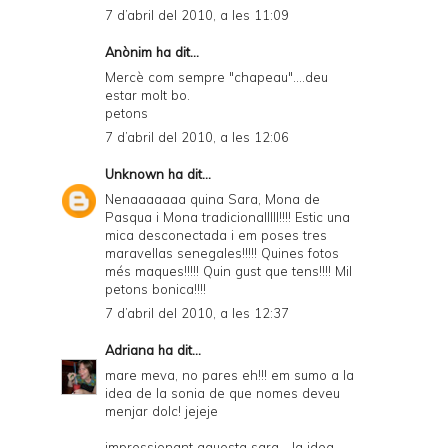
7 d’abril del 2010, a les 11:09
Anònim ha dit...
Mercè com sempre "chapeau"....deu
estar molt bo.
petons
7 d’abril del 2010, a les 12:06
Unknown
ha dit...
Nenaaaaaaa quina Sara, Mona de
Pasqua i Mona tradicionalllll!!!! Estic una
mica desconectada i em poses tres
maravellas senegales!!!!! Quines fotos
més maques!!!!! Quin gust que tens!!!! Mil
petons bonica!!!!
7 d’abril del 2010, a les 12:37
Adriana
ha dit...
mare meva, no pares eh!!! em sumo a la
idea de la sonia de que nomes deveu
menjar dolc! jejeje
impressionant aquesta sara... la idea