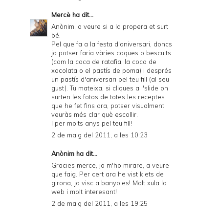
Mercè
ha dit...
Anònim, a veure si a la propera et surt
bé.
Pel que fa a la festa d'aniversari, doncs
jo potser faria vàries coques o bescuits
(com la coca de ratafia, la coca de
xocolata o el pastís de poma) i després
un pastís d'aniversari pel teu fill (al seu
gust). Tu mateixa, si cliques a l'slide on
surten les fotos de totes les receptes
que he fet fins ara, potser visualment
veuràs més clar què escollir.
I per molts anys pel teu fill!
2 de maig del 2011, a les 10:23
Anònim ha dit...
Gracies merce, ja m'ho mirare, a veure
que faig. Per cert ara he vist k ets de
girona, jo visc a banyoles! Molt xula la
web i molt interesant!
2 de maig del 2011, a les 19:25