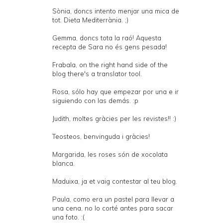
Sònia, doncs intento menjar una mica de
tot. Dieta Mediterrània. ;)
Gemma, doncs tota la raó! Aquesta
recepta de Sara no és gens pesada!
Frabala, on the right hand side of the
blog there's a translator tool.
Rosa, sólo hay que empezar por una e ir
siguiendo con las demás. :p
Judith, moltes gràcies per les revistes!! :)
Teosteos, benvinguda i gràcies!
Margarida, les roses són de xocolata
blanca.
Maduixa, ja et vaig contestar al teu blog.
Paula, como era un pastel para llevar a
una cena, no lo corté antes para sacar
una foto. :(