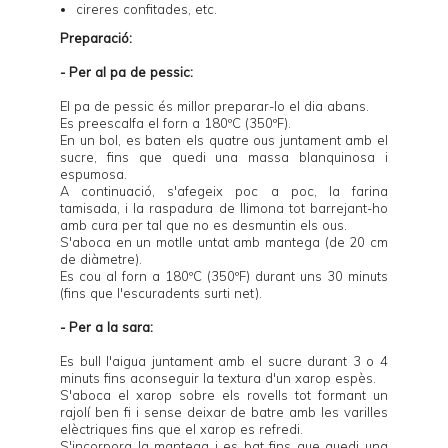
cireres confitades, etc.
Preparació:
- Per al pa de pessic:
El pa de pessic és millor preparar-lo el dia abans.
Es preescalfa el forn a 180ºC (350ºF).
En un bol, es baten els quatre ous juntament amb el
sucre, fins que quedi una massa blanquinosa i
espumosa.
A continuació, s'afegeix poc a poc, la farina
tamisada, i la raspadura de llimona tot barrejant-ho
amb cura per tal que no es desmuntin els ous.
S'aboca en un motlle untat amb mantega (de 20 cm
de diàmetre).
Es cou al forn a 180ºC (350ºF) durant uns 30 minuts
(fins que l'escuradents surti net).
- Per a la sara:
Es bull l'aigua juntament amb el sucre durant 3 o 4
minuts fins aconseguir la textura d'un xarop espès.
S'aboca el xarop sobre els rovells tot formant un
rajolí ben fi i sense deixar de batre amb les varilles
elèctriques fins que el xarop es refredi.
S'incorpora la mantega i es bat fins que quedi una