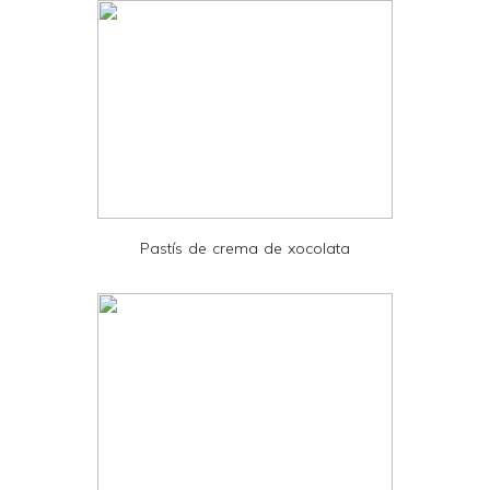
d
l
y
a
n
d
P
D
Pastís de crema de xocolata
F