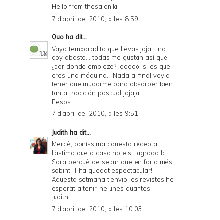
Hello from thesaloniki!
7 d’abril del 2010, a les 8:59
Quo
ha dit...
Vaya temporadita que llevas jaja... no
doy abasto... todas me gustan así que
¿por donde empiezo? jooooo, si es que
eres una máquina... Nada al final voy a
tener que mudarme para absorber bien
tanta tradición pascual jajaja.
Besos
7 d’abril del 2010, a les 9:51
Judith
ha dit...
Mercè, boníssima aquesta recepta,
llàstima que a casa no els i agrada la
Sara perquè de segur que en faria més
sobint. T'ha quedat espectacular!!
Aquesta setmana t'envio les revistes he
esperat a tenir-ne unes quantes.
Judith
7 d’abril del 2010, a les 10:03