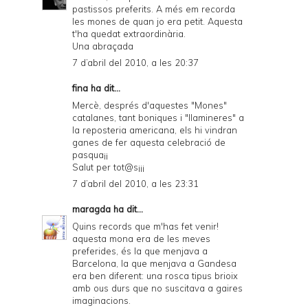
pastissos preferits. A més em recorda
les mones de quan jo era petit. Aquesta
t'ha quedat extraordinària.
Una abraçada
7 d’abril del 2010, a les 20:37
fina ha dit...
Mercè, després d'aquestes "Mones"
catalanes, tant boniques i "llamineres" a
la reposteria americana, els hi vindran
ganes de fer aquesta celebració de
pasqua¡¡
Salut per tot@s¡¡¡
7 d’abril del 2010, a les 23:31
maragda
ha dit...
Quins records que m'has fet venir!
aquesta mona era de les meves
preferides, és la que menjava a
Barcelona, la que menjava a Gandesa
era ben diferent: una rosca tipus brioix
amb ous durs que no suscitava a gaires
imaginacions.