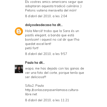
Els vostres amics americans segur que
adoptaran aquesta tradició culinària ;)
Petons vuitena meravella del món!
8 d’abril del 2010, a les 2:04
dolçosdesdecasa
ha dit...
Hola Mercè! trobo que la Sara és un
pastís elegant, a banda que està
boníssim! i aquest no cal dir que t'ha
quedat excel·lent!
petó fort!
8 d’abril del 2010, a les 9:57
Paula
ha dit...
wapa, me has dejado con las ganas de
ver una foto del corte, porque tenía que
ser deliciosa!!!
SAlu2, Paula
http://conlaszarpasenlamasa.cultura-
libre.net
8 d’abril del 2010, a les 11:21