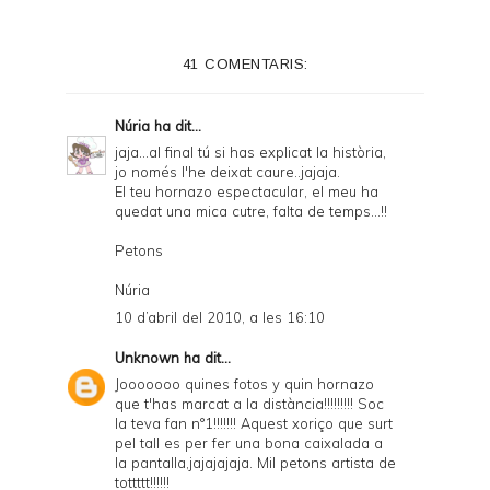
41 COMENTARIS:
Núria
ha dit...
jaja...al final tú si has explicat la història,
jo només l'he deixat caure..jajaja.
El teu hornazo espectacular, el meu ha
quedat una mica cutre, falta de temps...!!
Petons
Núria
10 d’abril del 2010, a les 16:10
Unknown
ha dit...
Jooooooo quines fotos y quin hornazo
que t'has marcat a la distància!!!!!!!!! Soc
la teva fan n°1!!!!!!! Aquest xoriço que surt
pel tall es per fer una bona caixalada a
la pantalla,jajajajaja. Mil petons artista de
tottttt!!!!!!