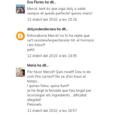
Eva Flores
ha dit...
Mercè, tant és que sigui dolç o salat,
sempre et queda perfecte! quines mans!
12 d’abril del 2010, a les 10:16
dolçosdesdecasa
ha dit...
Enhorabona Mercè! no hi ha repte que
se't resisteixi!espectacular tot, el hornazo
i les fotos!!!
petó
12 d’abril del 2010, a les 14:05
Maria
ha dit...
Per favor Mercè!! Quin nivell!! Deu ni do
com t'ho curres!!! No se d'on treus el
temps...
I quines fotos, quina llum!!!
Ja he llegit la feinada que heu tingut per
aconseguir els ingredients... dificultat
afegida!!
Petonets
12 d’abril del 2010, a les 16:57