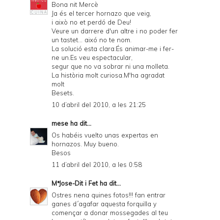
Bona nit Mercè
Ja és el tercer hornazo que veig,
i això no et perdó de Deu!
Veure un darrere d'un altre i no poder fer
un tastet... aixó no te nom.
La solució esta clara:És animar-me i fer-
ne un.Es veu espectacular,
segur que no va sobrar ni una molleta.
La història molt curiosa.M'ha agradat
molt
Besets.
10 d’abril del 2010, a les 21:25
mese
ha dit...
Os habéis vuelto unas expertas en
hornazos. Muy bueno.
Besos
11 d’abril del 2010, a les 0:58
MªJose-Dit i Fet
ha dit...
Ostres nena quines fotos!!! fan entrar
ganes d´agafar aquesta forquilla y
començar a donar mossegades al teu