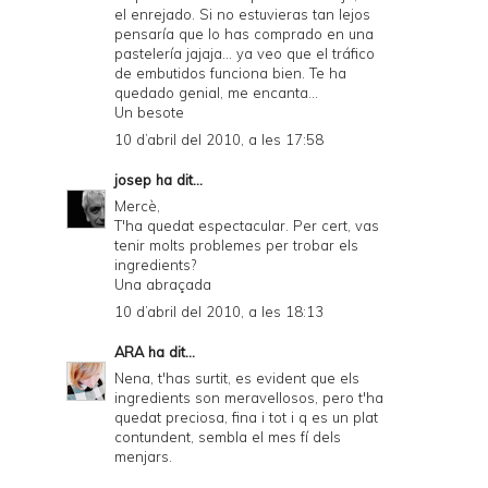
el enrejado. Si no estuvieras tan lejos
pensaría que lo has comprado en una
pastelería jajaja... ya veo que el tráfico
de embutidos funciona bien. Te ha
quedado genial, me encanta...
Un besote
10 d’abril del 2010, a les 17:58
josep
ha dit...
Mercè,
T'ha quedat espectacular. Per cert, vas
tenir molts problemes per trobar els
ingredients?
Una abraçada
10 d’abril del 2010, a les 18:13
ARA
ha dit...
Nena, t'has surtit, es evident que els
ingredients son meravellosos, pero t'ha
quedat preciosa, fina i tot i q es un plat
contundent, sembla el mes fí dels
menjars.