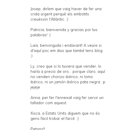
Josep, diríem que vaig haver de fer una
crida urgent perquè els embotits
creuéssin l'Atlàntic. ;)
Patricia, bienvenida y gracias por tus
palabras! :)
Laia, benvinguda i endavant! A veure si
d'aquí poc em dius que també tens blog.
;)
Ly, creo que si lo tuviera que vender, lo
haría a precio de oro... porque claro, aquí
no venden chorizo ibérico, ni lomo
ibérico, ni un jamón ibérico pata negra. :p
jejeje
Anna, per fer l'enreixat vaig fer servir un
tallador com
aquest
.
Xisca, a Estats Units diguem que no és
gens fàcil trobar el farcit. ;)
Petons!!