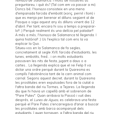
hornazo
de Salamanca. I molts de vosaltres us
preguntareu, i què és? (Tal com em va passar a mi).
Doncs bé, l'
hornazo
consisteix en una mena
d'empanada farcida d'embotit (xoriç, pernil i llom) i
que es menja per berenar el dilluns següent al de
Pasqua o sigui aquest any és dilluns vinent dia 12
d'abril. Per tant, encara hi sou a temps a preparar-
lo!! ;) Perquè realment és una delícia pel paladar!!
A més a més, l'
hornazo
de Salamanca té llegenda. I
quina història!! ;) Us l'explico tal com ens la va
explicar la Quo.
Situeu-vos en la Salamanca de fa segles,
concretament al segle XVII, farcida d'estudiants, les
tunes, embotits, fred... i on molts estudiants
passaven les nits de festa, jugant a daus o a
cartes... La llegenda explica que el rei Felip II va
dictar una ordre perquè durant la Quaresma es
complís l'abstinència tant de la carn animal com
carnal. Segons aquest decret, durant la Quaresma
les prostitutes eren expulsades fora de la ciutat a
l'altra banda del riu Tormes, a Tejares. La llegenda
diu que hi havia un capellà amb el sobrenom de
"Pare Putes". Quan arribava la Passió i vuit dies
després, el
Lunes de Aguas,
es celebrava una festa
perquè el Pare Putes s'encarregava d'anar a buscar
les prostitutes amb barca acompanyat dels
estudiants. I quan tornaven, a l'altra banda del riu