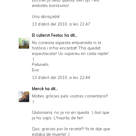
bocinet ja deus quedar ben tip! I els
embotits boníssims!
Una abraçada!
13 d’abril del 2010, a les 21:47
El cullerot Festuc
ha dit...
No coneixia aquesta empanada ni la
història i m'ha encantat! T'ha quedat
espectacular! Us supereu en cada repte!
:)
Petunets,
Eva.
13 d’abril del 2010, a les 22:44
Mercè
ha dit...
Moltes gràcies pels vostres comentaris!!
:)
Glutoniana, no ja no en queda. ;) Així que
ja ho saps. L'hauràs de fer!
Quo, gracias por la receta!!! Ya te dije que
estaba de muerte! ;)