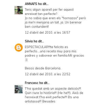
ANNAFS
ha dit...
Tens algun aparell per fer aquest
enreixat tan perfecte?.
Jo no sabia que eren els "hornazos" però
ja me'n menjaria un tall, ja. Un berenar
ben contundent!
12 d’abril del 2010, a les 16:57
Silvia
ha dit...
ESPECTACULAR!!!te felicito es
perfecto....una receta muy para mis
padres y saborear en familia.Mil gracias
;))
Besos desde Barcelona.
12 d’abril del 2010, a les 22:52
Francesc
ha dit...
T'ha quedat amb un aspecte deliciós!!!
Quin riure la història!!! (He he!!!). Això de
l'enreixat t'ha eixit perfecte!!! Ets una
artistassa!!! Besades