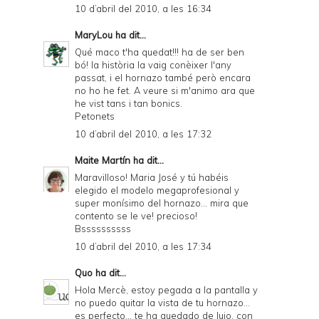
10 d’abril del 2010, a les 16:34
MaryLou
ha dit...
Qué maco t'ha quedat!!! ha de ser ben
bó! la història la vaig conèixer l'any
passat, i el hornazo també però encara
no ho he fet. A veure si m'animo ara que
he vist tans i tan bonics.
Petonets
10 d’abril del 2010, a les 17:32
Maite Martín
ha dit...
Maravilloso! Maria José y tú habéis
elegido el modelo megaprofesional y
super monísimo del hornazo... mira que
contento se le ve! precioso!
Bssssssssss
10 d’abril del 2010, a les 17:34
Quo
ha dit...
Hola Mercè, estoy pegada a la pantalla y
no puedo quitar la vista de tu hornazo...
es perfecto... te ha quedado de lujo, con