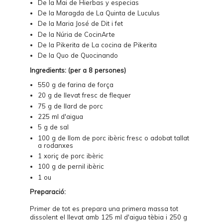
De la Mai de
Hierbas y especias
De la Maragda de
La Quinta de Luculus
De la Maria José de
Dit i fet
De la Núria de
CocinArte
De la Pikerita de
La cocina de Pikerita
De la Quo de
Quocinando
Ingredients: (per a 8 persones)
550 g de farina de força
20 g de llevat fresc de flequer
75 g de llard de porc
225 ml d'aigua
5 g de sal
100 g de llom de porc ibèric fresc o adobat tallat
a rodanxes
1 xoriç de porc ibèric
100 g de pernil ibèric
1 ou
Preparació:
Primer de tot es prepara una primera massa tot
dissolent el llevat amb 125 ml d'aigua tèbia i 250 g