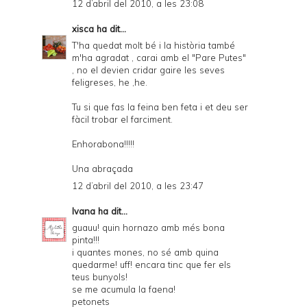
12 d’abril del 2010, a les 23:08
xisca
ha dit...
T'ha quedat molt bé i la història també
m'ha agradat , carai amb el "Pare Putes"
, no el devien cridar gaire les seves
feligreses, he ,he.
Tu si que fas la feina ben feta i et deu ser
fàcil trobar el farciment.
Enhorabona!!!!!
Una abraçada
12 d’abril del 2010, a les 23:47
Ivana
ha dit...
guauu! quin hornazo amb més bona
pinta!!!
i quantes mones, no sé amb quina
quedarme! uff! encara tinc que fer els
teus bunyols!
se me acumula la faena!
petonets