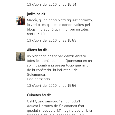
13 d’abril del 2010, a les 15:14
Judith
ha dit...
Mercè, quina bona pinta aquest hornazo,
la veritat és que estic donant voltes pel
blogs i no sabrià quin triar per mi totes
teniu un 10.
13 d’abril del 2010, a les 15:53
Alfons
ha dit...
un plat contundent per deixar enrere
totes les penúries de la Quaresma en un
sol mos,amb una presentació que ni la
de la confiteria "la Industrial" de
Salamanca...
Una abraçada
13 d’abril del 2010, a les 15:56
Cuinetes
ha dit...
Osti! Quina senyora "empanada"!!!!
Aquest Hornazo de Salamanca t'ha
quedat impecable! M'imagino que amb un