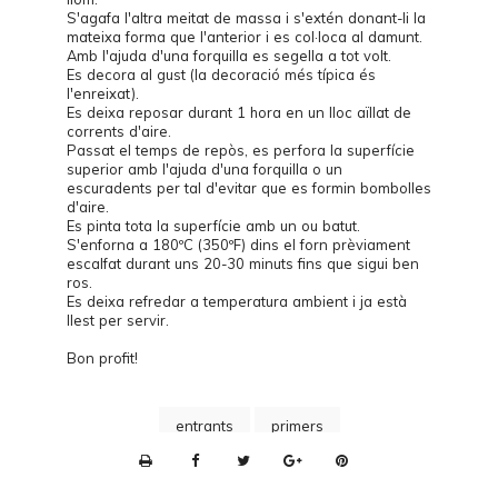
S'agafa l'altra meitat de massa i s'extén donant-li la
mateixa forma que l'anterior i es col·loca al damunt.
Amb l'ajuda d'una forquilla es segella a tot volt.
Es decora al gust (la decoració més típica és
l'enreixat).
Es deixa reposar durant 1 hora en un lloc aïllat de
corrents d'aire.
Passat el temps de repòs, es perfora la superfície
superior amb l'ajuda d'una forquilla o un
escuradents per tal d'evitar que es formin bombolles
d'aire.
Es pinta tota la superfície amb un ou batut.
S'enforna a 180ºC (350ºF) dins el forn prèviament
escalfat durant uns 20-30 minuts fins que sigui ben
ros.
Es deixa refredar a temperatura ambient i ja està
llest per servir.
Bon profit!
entrants
primers
P
r