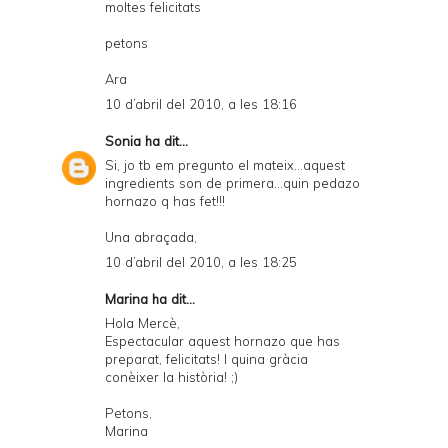
moltes felicitats
petons
Ara
10 d’abril del 2010, a les 18:16
Sonia
ha dit...
Si, jo tb em pregunto el mateix...aquest
ingredients son de primera...quin pedazo
hornazo q has fet!!!
Una abraçada,
10 d’abril del 2010, a les 18:25
Marina
ha dit...
Hola Mercè,
Espectacular aquest hornazo que has
preparat, felicitats! I quina gràcia
conèixer la història! ;)
Petons,
Marina