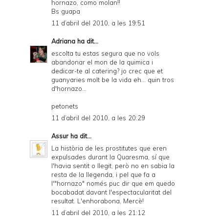
hornazo, como molan!!
Bs guapa
11 d’abril del 2010, a les 19:51
Adriana
ha dit...
escolta tu estas segura que no vols
abandonar el mon de la quimica i
dedicar-te al catering? jo crec que et
guanyaries molt be la vida eh... quin tros
d'hornazo...
petonets
11 d’abril del 2010, a les 20:29
Assur
ha dit...
La història de les prostitutes que eren
expulsades durant la Quaresma, sí que
l'havia sentit o llegit, però no en sabia la
resta de la llegenda, i pel que fa a
l'"hornazo" només puc dir que em quedo
bocabadat davant l'espectacularitat del
resultat. L'enhorabona, Mercè!
11 d’abril del 2010, a les 21:12