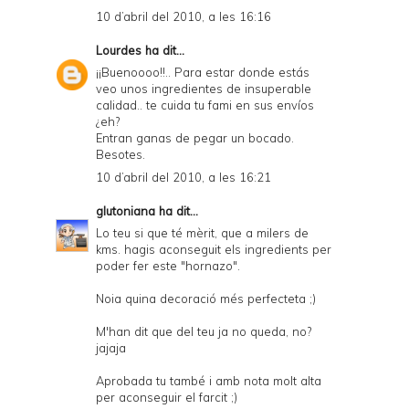
10 d’abril del 2010, a les 16:16
Lourdes
ha dit...
¡¡Buenoooo!!.. Para estar donde estás
veo unos ingredientes de insuperable
calidad.. te cuida tu fami en sus envíos
¿eh?
Entran ganas de pegar un bocado.
Besotes.
10 d’abril del 2010, a les 16:21
glutoniana
ha dit...
Lo teu si que té mèrit, que a milers de
kms. hagis aconseguit els ingredients per
poder fer este "hornazo".
Noia quina decoració més perfecteta ;)
M'han dit que del teu ja no queda, no?
jajaja
Aprobada tu també i amb nota molt alta
per aconseguir el farcit ;)