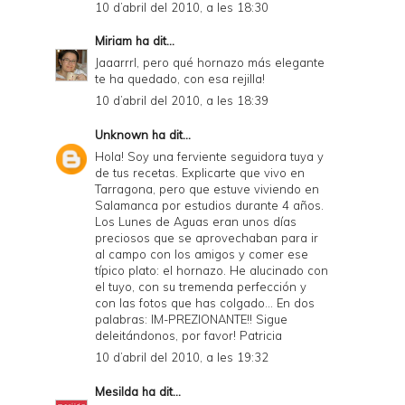
10 d’abril del 2010, a les 18:30
Miriam
ha dit...
Jaaarrrl, pero qué hornazo más elegante
te ha quedado, con esa rejilla!
10 d’abril del 2010, a les 18:39
Unknown
ha dit...
Hola! Soy una ferviente seguidora tuya y
de tus recetas. Explicarte que vivo en
Tarragona, pero que estuve viviendo en
Salamanca por estudios durante 4 años.
Los Lunes de Aguas eran unos días
preciosos que se aprovechaban para ir
al campo con los amigos y comer ese
típico plato: el hornazo. He alucinado con
el tuyo, con su tremenda perfección y
con las fotos que has colgado... En dos
palabras: IM-PREZIONANTE!! Sigue
deleitándonos, por favor! Patricia
10 d’abril del 2010, a les 19:32
Mesilda
ha dit...