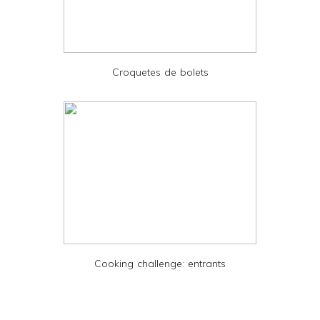
d
P
D
Croquetes de bolets
F
Cooking challenge: entrants