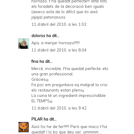
hornazo, t´ha quedat perfecte!!! amb tots
els foradets de la decoració ben iguals
(aixeco acta de lo difícil que és això
jajaja) petonassos
11 d’abril del 2010, a les 1:02
dolorss
ha dit...
Apa, a menjar hornazo!!!!!!
11 d’abril del 2010, a les 8:04
fina ha dit...
Mercè, increible, t'ha quedat perfecte..ets
una gran professional,
Gràcies¡¡¡
Fa poc em preguntava xq malgrat la crisi
els restaurants estan plens¡¡
La cuina té un ingredient imprescindible:
EL TEMPS¡¡¡
11 d’abril del 2010, a les 9:42
PILAR
ha dit...
Aixó ho he de fer!!!!!! Però que maco t´ha
quedat! I lo bo que deu ser, ummmm....