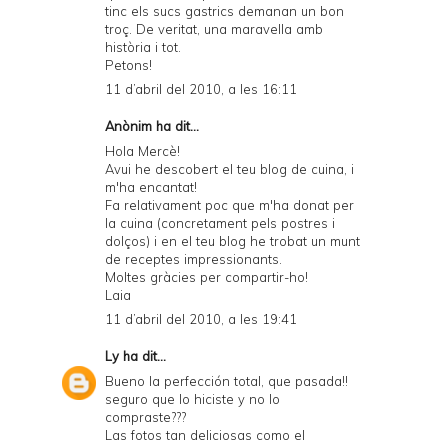
tinc els sucs gastrics demanan un bon
troç. De veritat, una maravella amb
història i tot.
Petons!
11 d’abril del 2010, a les 16:11
Anònim ha dit...
Hola Mercè!
Avui he descobert el teu blog de cuina, i
m'ha encantat!
Fa relativament poc que m'ha donat per
la cuina (concretament pels postres i
dolços) i en el teu blog he trobat un munt
de receptes impressionants.
Moltes gràcies per compartir-ho!
Laia
11 d’abril del 2010, a les 19:41
Ly
ha dit...
Bueno la perfección total, que pasada!!
seguro que lo hiciste y no lo
compraste???
Las fotos tan deliciosas como el