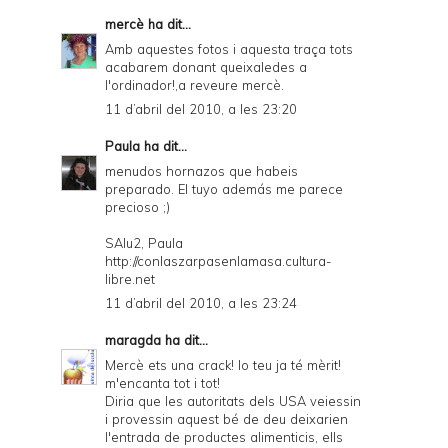
mercè
ha dit...
Amb aquestes fotos i aquesta traça tots
acabarem donant queixaledes a
l'ordinador!,a reveure mercè.
11 d’abril del 2010, a les 23:20
Paula
ha dit...
menudos hornazos que habeis
preparado. El tuyo además me parece
precioso ;)
SAlu2, Paula
http://conlaszarpasenlamasa.cultura-
libre.net
11 d’abril del 2010, a les 23:24
maragda
ha dit...
Mercè ets una crack! lo teu ja té mèrit!
m'encanta tot i tot!
Diria que les autoritats dels USA veiessin
i provessin aquest bé de deu deixarien
l'entrada de productes alimenticis, ells