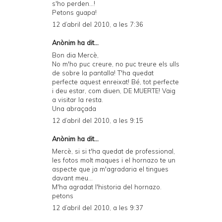
s'ho perden...!
Petons guapa!
12 d’abril del 2010, a les 7:36
Anònim ha dit...
Bon dia Mercè,
No m'ho puc creure, no puc treure els ulls
de sobre la pantalla! T'ha quedat
perfecte aquest enreixat! Bé, tot perfecte
i deu estar, com diuen, DE MUERTE! Vaig
a visitar la resta.
Una abraçada
12 d’abril del 2010, a les 9:15
Anònim ha dit...
Mercè, si si t'ha quedat de professional,
les fotos molt maques i el hornazo te un
aspecte que ja m'agradaria el tingues
davant meu...
M'ha agradat l'historia del hornazo.
petons
12 d’abril del 2010, a les 9:37