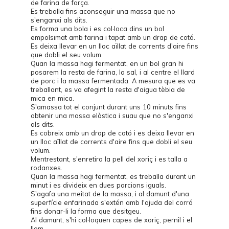
de farina de força.
Es treballa fins aconseguir una massa que no
s'enganxi als dits.
Es forma una bola i es col·loca dins un bol
empolsimat amb farina i tapat amb un drap de cotó.
Es deixa llevar en un lloc aïllat de corrents d'aire fins
que dobli el seu volum.
Quan la massa hagi fermentat, en un bol gran hi
posarem la resta de farina, la sal, i al centre el llard
de porc i la massa fermentada. A mesura que es va
treballant, es va afegint la resta d'aigua tèbia de
mica en mica.
S'amassa tot el conjunt durant uns 10 minuts fins
obtenir una massa elàstica i suau que no s'enganxi
als dits.
Es cobreix amb un drap de cotó i es deixa llevar en
un lloc aïllat de corrents d'aire fins que dobli el seu
volum.
Mentrestant, s'enretira la pell del xoriç i es talla a
rodanxes.
Quan la massa hagi fermentat, es treballa durant un
minut i es divideix en dues porcions iguals.
S'agafa una meitat de la massa, i al damunt d'una
superfície enfarinada s'extén amb l'ajuda del corró
fins donar-li la forma que desitgeu.
Al damunt, s'hi col·loquen capes de xoriç, pernil i el
llom.