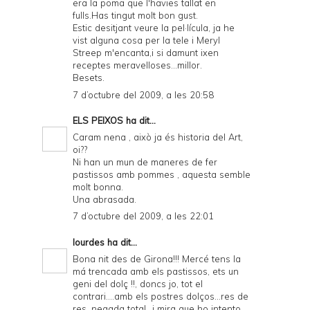
era la poma que l'havies tallat en
fulls.Has tingut molt bon gust.
Estic desitjant veure la pel·lícula, ja he
vist alguna cosa per la tele i Meryl
Streep m'encanta,i si damunt ixen
receptes meravelloses...millor.
Besets.
7 d’octubre del 2009, a les 20:58
ELS PEIXOS
ha dit...
Caram nena , això ja és historia del Art,
oi??
Ni han un mun de maneres de fer
pastissos amb pommes , aquesta semble
molt bonna.
Una abrasada.
7 d’octubre del 2009, a les 22:01
lourdes
ha dit...
Bona nit des de Girona!!! Mercé tens la
má trencada amb els pastissos, ets un
geni del dolç !!, doncs jo, tot el
contrari....amb els postres dolços...res de
res, negada total...i mira que ho intento,