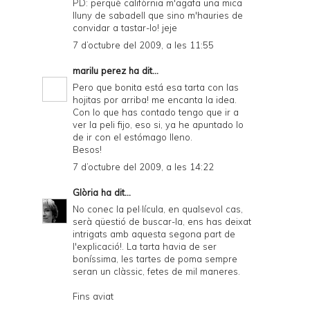
PD: perquè califòrnia m'agafa una mica
lluny de sabadell que sino m'hauries de
convidar a tastar-lo! jeje
7 d’octubre del 2009, a les 11:55
marilu perez
ha dit...
Pero que bonita está esa tarta con las
hojitas por arriba! me encanta la idea.
Con lo que has contado tengo que ir a
ver la peli fijo, eso si, ya he apuntado lo
de ir con el estómago lleno.
Besos!
7 d’octubre del 2009, a les 14:22
Glòria
ha dit...
No conec la pel·lícula, en qualsevol cas,
serà qüestió de buscar-la, ens has deixat
intrigats amb aquesta segona part de
l'explicació!. La tarta havia de ser
boníssima, les tartes de poma sempre
seran un clàssic, fetes de mil maneres.
Fins aviat