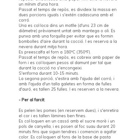
un mínim d'una hora.
Passat el temps de repòs, es divideix la massa en
dues porcions iguals i s'extén cadascuna amb el
corró.
Una es col·loca dins un
motlle
(d'uns 23 cm de
diàmetre) prèviament untat amb mantega o oli. Es
punxa amb una forquilla per evitar que es formin
bombolles d'aire durant la cocció. I es reserva a la
nevera durant mitja hora.
Es preescalfa el forn a 180ºC (350ºF).
Passat el temps de repòs, es cobreix amb paper de
forn i es col·loquen
pesos
al damunt per tal que
durant la cocció no s'encongeixi.
S'enforna durant 10-15 minuts.
La segona porció, s'estira amb l'ajuda del corró, i
amb l'ajuda d'un talla galetes en forma de fulles
d'auró, es tallen 25 fulles. I es reserven a la nevera.
- Per al farcit:
Es pelen les pomes (en reservem dues), i s'enretira
el cor i es tallen làmines ben fines.
Es col·loquen en un cassó amb el sucre morè i un
pols de canyella, i es posen al foc suau durant 20
minuts fins que siguin tendres i comencin a agafar
color. Es col·loquen al fons de la base de pasta