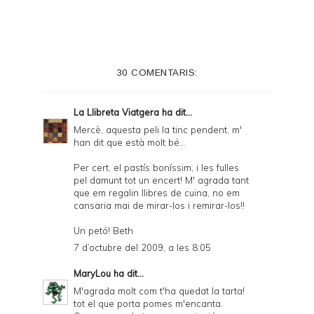
n
t
e
30 COMENTARIS:
r
F
La Llibreta Viatgera
ha dit...
r
Mercè, aquesta peli la tinc pendent, m'
han dit que està molt bé...
i
e
Per cert, el pastís boníssim, i les fulles
pel damunt tot un encert! M' agrada tant
n
que em regalin llibres de cuina, no em
cansaria mai de mirar-los i remirar-los!!
d
l
Un petó! Beth
7 d’octubre del 2009, a les 8:05
y
a
MaryLou
ha dit...
M'agrada molt com t'ha quedat la tarta!
n
tot el que porta pomes m'encanta.
d