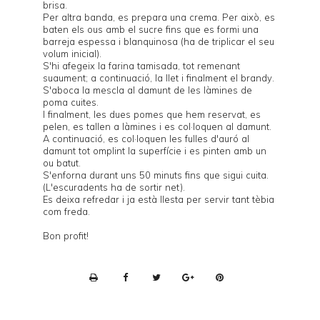
brisa.
Per altra banda, es prepara una crema. Per això, es
baten els ous amb el sucre fins que es formi una
barreja espessa i blanquinosa (ha de triplicar el seu
volum inicial).
S'hi afegeix la farina tamisada, tot remenant
suaument; a continuació, la llet i finalment el brandy.
S'aboca la mescla al damunt de les làmines de
poma cuites.
I finalment, les dues pomes que hem reservat, es
pelen, es tallen a làmines i es col·loquen al damunt.
A continuació, es col·loquen les fulles d'auró al
damunt tot omplint la superfície i es pinten amb un
ou batut.
S'enforna durant uns 50 minuts fins que sigui cuita.
(L'escuradents ha de sortir net).
Es deixa refredar i ja està llesta per servir tant tèbia
com freda.
Bon profit!
P
r
i