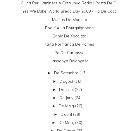
Cuina Per Llaminers A Catalunya Ràdio I Pasta De F...
Yes We Bake! World Bread Day 2009 - Pa De Coco
Muffins De Moniato
Boeuf À La Bourguignonne
Brioix De Xocolata
Tarta Normanda De Pomes
Pa De Carbassa
Lassanya Bolonyesa
De Setembre
(13)
►
D’agost
(16)
►
De Juliol
(22)
►
De Juny
(24)
►
De Maig
(26)
►
D’abril
(28)
►
De Març
(30)
►
De Febrer
(27)
►