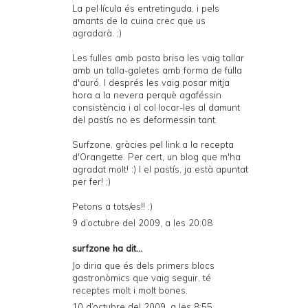
La pel·lícula és entretinguda, i pels
amants de la cuina crec que us
agradarà. ;)
Les fulles amb pasta brisa les vaig tallar
amb un talla-galetes amb forma de fulla
d'auró. I després les vaig posar mitja
hora a la nevera perquè agaféssin
consistència i al col·locar-les al damunt
del pastís no es deformessin tant.
Surfzone, gràcies pel link a la recepta
d'Orangette. Per cert, un blog que m'ha
agradat molt! :) I el pastís, ja està apuntat
per fer! ;)
Petons a tots/es!! :)
9 d’octubre del 2009, a les 20:08
surfzone
ha dit...
Jo diria que és dels primers blocs
gastronòmics que vaig seguir, té
receptes molt i molt bones.
10 d’octubre del 2009, a les 8:55