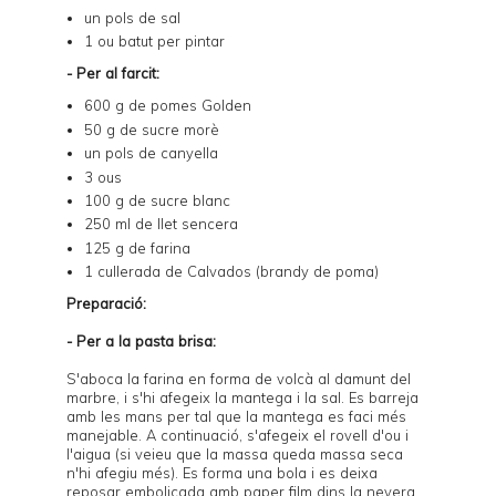
un pols de sal
1 ou batut per pintar
- Per al farcit:
600 g de pomes Golden
50 g de sucre morè
un pols de canyella
3 ous
100 g de sucre blanc
250 ml de llet sencera
125 g de farina
1 cullerada de Calvados (brandy de poma)
Preparació:
- Per a la pasta brisa:
S'aboca la farina en forma de volcà al damunt del
marbre, i s'hi afegeix la mantega i la sal. Es barreja
amb les mans per tal que la mantega es faci més
manejable. A continuació, s'afegeix el rovell d'ou i
l'aigua (si veieu que la massa queda massa seca
n'hi afegiu més). Es forma una bola i es deixa
reposar embolicada amb paper film dins la nevera