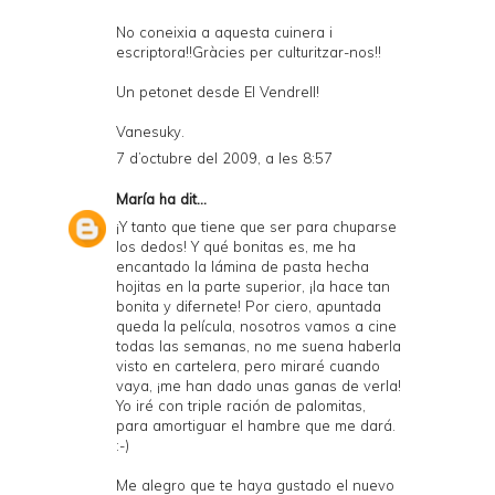
No coneixia a aquesta cuinera i
escriptora!!Gràcies per culturitzar-nos!!
Un petonet desde El Vendrell!
Vanesuky.
7 d’octubre del 2009, a les 8:57
María
ha dit...
¡Y tanto que tiene que ser para chuparse
los dedos! Y qué bonitas es, me ha
encantado la lámina de pasta hecha
hojitas en la parte superior, ¡la hace tan
bonita y difernete! Por ciero, apuntada
queda la película, nosotros vamos a cine
todas las semanas, no me suena haberla
visto en cartelera, pero miraré cuando
vaya, ¡me han dado unas ganas de verla!
Yo iré con triple ración de palomitas,
para amortiguar el hambre que me dará.
:-)
Me alegro que te haya gustado el nuevo