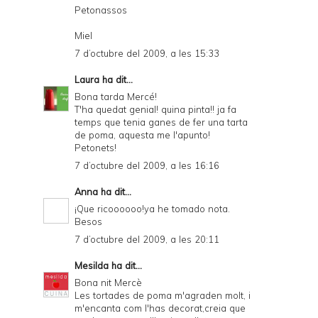
Petonassos
Miel
7 d’octubre del 2009, a les 15:33
Laura
ha dit...
Bona tarda Mercé!
T'ha quedat genial! quina pinta!! ja fa
temps que tenia ganes de fer una tarta
de poma, aquesta me l'apunto!
Petonets!
7 d’octubre del 2009, a les 16:16
Anna
ha dit...
¡Que ricoooooo!ya he tomado nota.
Besos
7 d’octubre del 2009, a les 20:11
Mesilda
ha dit...
Bona nit Mercè
Les tortades de poma m'agraden molt, i
m'encanta com l'has decorat,creia que