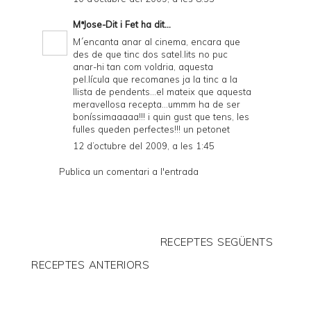
MªJose-Dit i Fet
ha dit...
M´encanta anar al cinema, encara que
des de que tinc dos satel.lits no puc
anar-hi tan com voldria, aquesta
pel.lícula que recomanes ja la tinc a la
llista de pendents...el mateix que aquesta
meravellosa recepta...ummm ha de ser
boníssimaaaaa!!! i quin gust que tens, les
fulles queden perfectes!!! un petonet
12 d’octubre del 2009, a les 1:45
Publica un comentari a l'entrada
RECEPTES SEGÜENTS
RECEPTES ANTERIORS