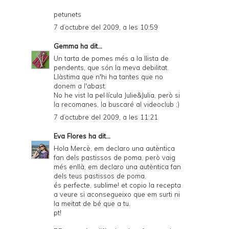
petunets
7 d’octubre del 2009, a les 10:59
Gemma
ha dit...
Un tarta de pomes més a la llista de
pendents, que són la meva debilitat.
Llàstima que n'hi ha tantes que no
donem a l'abast.
No he vist la pel·lícula Julie&Julia, però si
la recomanes, la buscaré al videoclub ;)
7 d’octubre del 2009, a les 11:21
Eva Flores
ha dit...
Hola Mercè, em declaro una autèntica
fan dels pastissos de poma, però vaig
més enllà, em declaro una autèntica fan
dels teus pastissos de poma.
és perfecte, sublime! et copio la recepta
a veure si aconsegueixo que em surti ni
la meïtat de bé que a tu.
pt!