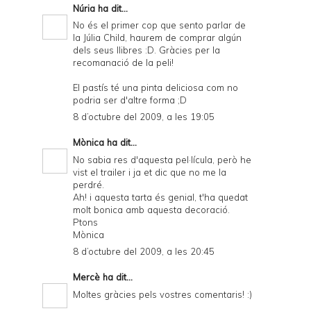
Núria
ha dit...
No és el primer cop que sento parlar de
la Júlia Child, haurem de comprar algún
dels seus llibres :D. Gràcies per la
recomanació de la peli!
El pastís té una pinta deliciosa com no
podria ser d'altre forma ;D
8 d’octubre del 2009, a les 19:05
Mònica
ha dit...
No sabia res d'aquesta pel·lícula, però he
vist el trailer i ja et dic que no me la
perdré.
Ah! i aquesta tarta és genial, t'ha quedat
molt bonica amb aquesta decoració.
Ptons
Mònica
8 d’octubre del 2009, a les 20:45
Mercè
ha dit...
Moltes gràcies pels vostres comentaris! :)