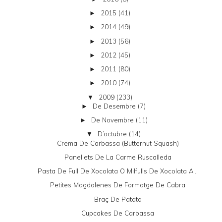
2015
(41)
►
2014
(49)
►
2013
(56)
►
2012
(45)
►
2011
(80)
►
2010
(74)
►
2009
(233)
▼
De Desembre
(7)
►
De Novembre
(11)
►
D’octubre
(14)
▼
Crema De Carbassa (butternut Squash)
Panellets De La Carme Ruscalleda
Pasta De Full De Xocolata O Milfulls De Xocolata A...
Petites Magdalenes De Formatge De Cabra
Braç De Patata
Cupcakes De Carbassa