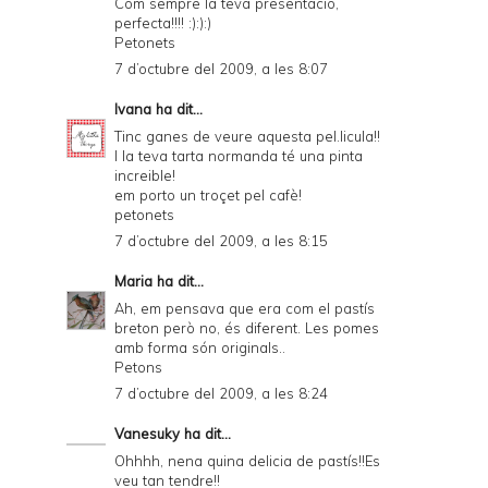
Com sempre la teva presentació,
perfecta!!!! :):):)
P
Petonets
D
7 d’octubre del 2009, a les 8:07
F
Ivana
ha dit...
Tinc ganes de veure aquesta pel.licula!!
I la teva tarta normanda té una pinta
increible!
em porto un troçet pel cafè!
petonets
7 d’octubre del 2009, a les 8:15
Maria
ha dit...
Ah, em pensava que era com el pastís
breton però no, és diferent. Les pomes
amb forma són originals..
Petons
7 d’octubre del 2009, a les 8:24
Vanesuky
ha dit...
Ohhhh, nena quina delicia de pastís!!Es
veu tan tendre!!