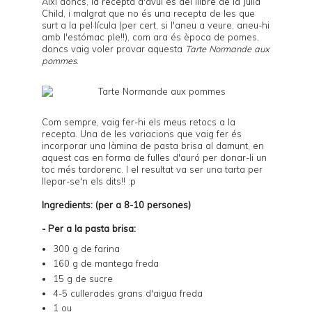
Així doncs, la recepta d'avui és del llibre de la Julia
Child, i malgrat que no és una recepta de les que
surt a la pel·lícula (per cert, si l'aneu a veure, aneu-hi
amb l'estómac ple!!), com ara és època de pomes,
doncs vaig voler provar aquesta
Tarte Normande aux
pommes
.
Com sempre, vaig fer-hi els meus retocs a la
recepta. Una de les variacions que vaig fer és
incorporar una làmina de pasta brisa al damunt, en
aquest cas en forma de fulles d'auró per donar-li un
toc més tardorenc. I el resultat va ser una tarta per
llepar-se'n els dits!! :p
Ingredients: (per a 8-10 persones)
- Per a la pasta brisa:
300 g de farina
160 g de mantega freda
15 g de sucre
4-5 cullerades grans d'aigua freda
1 ou