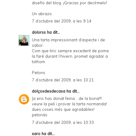
diseño del blog. ¡Gracias por decírmelo!
Un abrazo.
7 d’octubre del 2009, a les 9:14
dolorss
ha dit...
Una tarta impressionant d’aspecte i de
sabor.
Com que tinc sempre excedent de poma
la faré durant l’hivern, promet agradar a
tothom.
Petons
7 d’octubre del 2009, a les 10:21
dolçosdesdecasa
ha dit...
Ja ens has donat feina... de la bona!!!
veure la peli i provar la tarta normanda!
dues coses més que agradables!
petonàs
7 d’octubre del 2009, a les 10:33
xaro
ha dit...