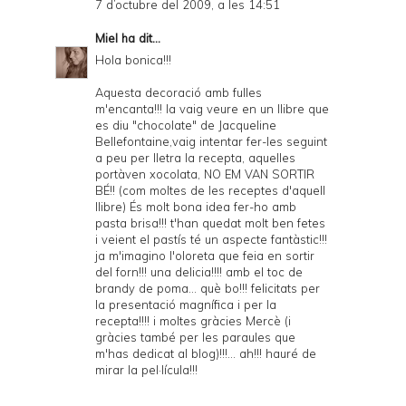
7 d’octubre del 2009, a les 14:51
Miel
ha dit...
Hola bonica!!!
Aquesta decoració amb fulles
m'encanta!!! la vaig veure en un llibre que
es diu "chocolate" de Jacqueline
Bellefontaine,vaig intentar fer-les seguint
a peu per lletra la recepta, aquelles
portàven xocolata, NO EM VAN SORTIR
BÉ!! (com moltes de les receptes d'aquell
llibre) És molt bona idea fer-ho amb
pasta brisa!!! t'han quedat molt ben fetes
i veient el pastís té un aspecte fantàstic!!!
ja m'imagino l'oloreta que feia en sortir
del forn!!! una delicia!!!! amb el toc de
brandy de poma... què bo!!! felicitats per
la presentació magnífica i per la
recepta!!!! i moltes gràcies Mercè (i
gràcies també per les paraules que
m'has dedicat al blog)!!!... ah!!! hauré de
mirar la pel·lícula!!!