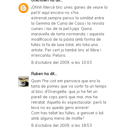
¡Ohhh Mercè tinc unes ganes de veure la
pel.li! aquí encara no s'ha
estrenat,sempre penso la similitut entre
la Gemma de Cuina de Casa i la revista
cuines i las de la pel.li,jaja. Quina
maravella de tarta normanda, i aquesta
modificació de la pasta amb forma de
fulles la fa de luxe total, ets tota una
artiste. Per cert jo també tinc el llibre i
m'encanta. Petons
8 d’octubre del 2009, a les 10:03
Ruben
ha dit...
Quan l'he vist em pensava que era la
tarta de pomes que va sortir fa un temps
al bloc d'
Orangette
, que jo he fet un
parell de cops però que mai, mai he
retratat. Aquella és espectacular, però la
teva no es queda gens enrere!
Com has tallat les fulles, a ganivet o bé
amb alguna mena de motlle?
8 d’octubre del 2009, a les 18:53