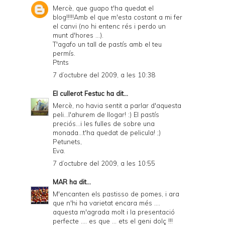
Mercè, que guapo t'ha quedat el
blog!!!!!Amb el que m'esta costant a mi fer
el canvi (no hi entenc rés i perdo un
munt d'hores ...).
T'agafo un tall de pastís amb el teu
permís.
Ptnts
7 d’octubre del 2009, a les 10:38
El cullerot Festuc
ha dit...
Mercè, no havia sentit a parlar d'aquesta
peli...l'ahurem de llogar! :) El pastís
preciós...i les fulles de sobre una
monada...t'ha quedat de pelicula! ;)
Petunets,
Eva.
7 d’octubre del 2009, a les 10:55
MAR
ha dit...
M'encanten els pastisso de pomes, i ara
que n'hi ha varietat encara més ....
aquesta m'agrada molt i la presentació
perfecte .... es que ... ets el geni dolç !!!