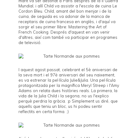
marit va ser destinat a París després de la II Guerra
Mundial, i allí Child va assistir a l'escola de cuina
Le
Cordon Bleu
. Child, amant del bon menjar i de la
cuina, de seguida es va adonar de la manca de
receptaris de cuina francesa en anglès, i d'aquí va
sorgir el seu primer llibre:
Mastering the Art of
French Cooking
. Després d'aquest en van venir
d'altres, així com també va participar en programes
de televisió.
I aquest agost passat, celebrant el 5è aniversari de
la seva mort i el 97è aniversari del seu naixement,
es va estrenar la pel·lícula
Julie&Julia
. Una pel·lícula
protagonitzada per la magnífica Meryl Streep i l'Amy
Adams on relata dues històries reals. La primera, la
vida de la
Julia Child
i la segona, no us l'explico
perquè perdria la gràcia. :p Simplement us diré, que
aquells que teniu un bloc, us hi podeu sentir
reflectits en certa forma. ;)