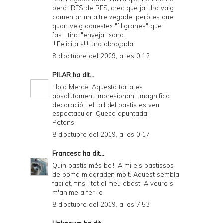
peró ´RES de RES, crec que ja t'ho vaig
comentar un altre vegade, però es que
quan veig aquestes "filigranes" que
fas....tinc "enveja" sana.
!!!Felicitats!!! una abraçada
8 d’octubre del 2009, a les 0:12
PILAR
ha dit...
Hola Mercè! Aquesta tarta es
absolutament impresionant. magnifica
decoració i el tall del pastis es veu
espectacular. Queda apuntada!
Petons!
8 d’octubre del 2009, a les 0:17
Francesc
ha dit...
Quin pastís més bo!!! A mi els pastissos
de poma m'agraden molt. Aquest sembla
facilet, fins i tot al meu abast. A veure si
m'anime a fer-lo
8 d’octubre del 2009, a les 7:53
Unknown
ha dit...