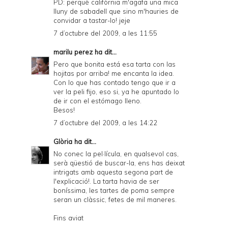
PD: perquè califòrnia m'agafa una mica
lluny de sabadell que sino m'hauries de
convidar a tastar-lo! jeje
7 d’octubre del 2009, a les 11:55
marilu perez
ha dit...
Pero que bonita está esa tarta con las
hojitas por arriba! me encanta la idea.
Con lo que has contado tengo que ir a
ver la peli fijo, eso si, ya he apuntado lo
de ir con el estómago lleno.
Besos!
7 d’octubre del 2009, a les 14:22
Glòria
ha dit...
No conec la pel·lícula, en qualsevol cas,
serà qüestió de buscar-la, ens has deixat
intrigats amb aquesta segona part de
l'explicació!. La tarta havia de ser
boníssima, les tartes de poma sempre
seran un clàssic, fetes de mil maneres.
Fins aviat