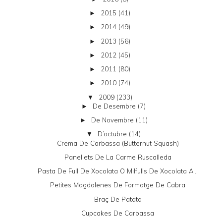
2015
(41)
►
2014
(49)
►
2013
(56)
►
2012
(45)
►
2011
(80)
►
2010
(74)
►
2009
(233)
▼
De Desembre
(7)
►
De Novembre
(11)
►
D’octubre
(14)
▼
Crema De Carbassa (butternut Squash)
Panellets De La Carme Ruscalleda
Pasta De Full De Xocolata O Milfulls De Xocolata A...
Petites Magdalenes De Formatge De Cabra
Braç De Patata
Cupcakes De Carbassa