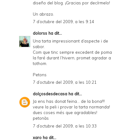
diseño del blog. ¡Gracias por decírmelo!
Un abrazo.
7 d’octubre del 2009, a les 9:14
dolorss
ha dit...
Una tarta impressionant d’aspecte i de
sabor.
Com que tinc sempre excedent de poma
la faré durant l’hivern, promet agradar a
tothom.
Petons
7 d’octubre del 2009, a les 10:21
dolçosdesdecasa
ha dit...
Ja ens has donat feina... de la bona!!!
veure la peli i provar la tarta normanda!
dues coses més que agradables!
petonàs
7 d’octubre del 2009, a les 10:33
xaro
ha dit...