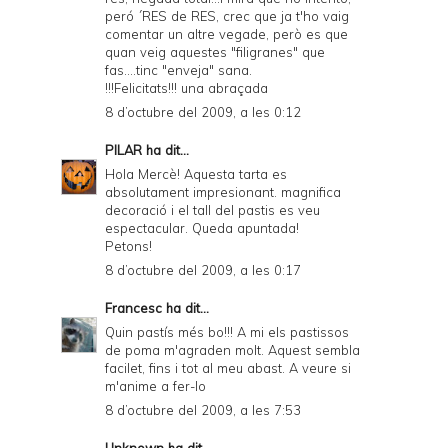
peró ´RES de RES, crec que ja t'ho vaig
comentar un altre vegade, però es que
quan veig aquestes "filigranes" que
fas....tinc "enveja" sana.
!!!Felicitats!!! una abraçada
8 d’octubre del 2009, a les 0:12
PILAR
ha dit...
Hola Mercè! Aquesta tarta es
absolutament impresionant. magnifica
decoració i el tall del pastis es veu
espectacular. Queda apuntada!
Petons!
8 d’octubre del 2009, a les 0:17
Francesc
ha dit...
Quin pastís més bo!!! A mi els pastissos
de poma m'agraden molt. Aquest sembla
facilet, fins i tot al meu abast. A veure si
m'anime a fer-lo
8 d’octubre del 2009, a les 7:53
Unknown
ha dit...