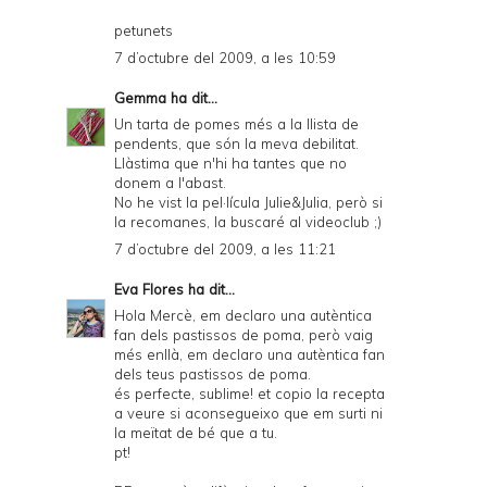
petunets
7 d’octubre del 2009, a les 10:59
Gemma
ha dit...
Un tarta de pomes més a la llista de
pendents, que són la meva debilitat.
Llàstima que n'hi ha tantes que no
donem a l'abast.
No he vist la pel·lícula Julie&Julia, però si
la recomanes, la buscaré al videoclub ;)
7 d’octubre del 2009, a les 11:21
Eva Flores
ha dit...
Hola Mercè, em declaro una autèntica
fan dels pastissos de poma, però vaig
més enllà, em declaro una autèntica fan
dels teus pastissos de poma.
és perfecte, sublime! et copio la recepta
a veure si aconsegueixo que em surti ni
la meïtat de bé que a tu.
pt!