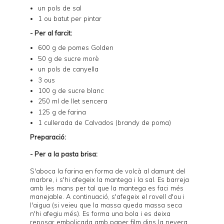
un pols de sal
1 ou batut per pintar
- Per al farcit:
600 g de pomes Golden
50 g de sucre morè
un pols de canyella
3 ous
100 g de sucre blanc
250 ml de llet sencera
125 g de farina
1 cullerada de Calvados (brandy de poma)
Preparació:
- Per a la pasta brisa:
S'aboca la farina en forma de volcà al damunt del
marbre, i s'hi afegeix la mantega i la sal. Es barreja
amb les mans per tal que la mantega es faci més
manejable. A continuació, s'afegeix el rovell d'ou i
l'aigua (si veieu que la massa queda massa seca
n'hi afegiu més). Es forma una bola i es deixa
reposar embolicada amb paper film dins la nevera