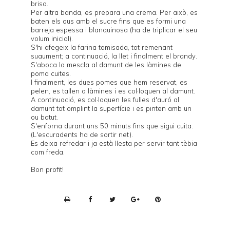
brisa.
Per altra banda, es prepara una crema. Per això, es
baten els ous amb el sucre fins que es formi una
barreja espessa i blanquinosa (ha de triplicar el seu
volum inicial).
S'hi afegeix la farina tamisada, tot remenant
suaument; a continuació, la llet i finalment el brandy.
S'aboca la mescla al damunt de les làmines de
poma cuites.
I finalment, les dues pomes que hem reservat, es
pelen, es tallen a làmines i es col·loquen al damunt.
A continuació, es col·loquen les fulles d'auró al
damunt tot omplint la superfície i es pinten amb un
ou batut.
S'enforna durant uns 50 minuts fins que sigui cuita.
(L'escuradents ha de sortir net).
Es deixa refredar i ja està llesta per servir tant tèbia
com freda.
Bon profit!
P
r
i