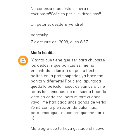
No coneixia a aquesta cuinera i
escriptora!!Gràcies per culturitzar-nos!!
Un petonet desde El Vendrell!
Vanesuky.
7 d’octubre del 2009, a les 8:57
María
ha dit...
¡Y tanto que tiene que ser para chuparse
los dedos! Y qué bonitas es, me ha
encantado la lámina de pasta hecha
hojitas en la parte superior, ¡la hace tan
bonita y difernete! Por ciero, apuntada
queda la película, nosotros vamos a cine
todas las semanas, no me suena haberla
visto en cartelera, pero miraré cuando
vaya, ¡me han dado unas ganas de verla!
Yo iré con triple ración de palomitas,
para amortiguar el hambre que me dará.
:-)
Me alegro que te haya gustado el nuevo