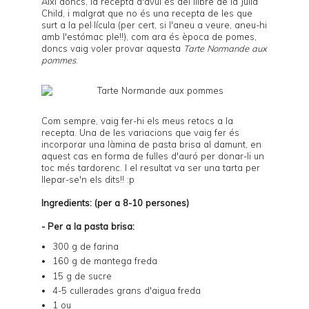
Així doncs, la recepta d'avui és del llibre de la Julia
Child, i malgrat que no és una recepta de les que
surt a la pel·lícula (per cert, si l'aneu a veure, aneu-hi
amb l'estómac ple!!), com ara és època de pomes,
doncs vaig voler provar aquesta
Tarte Normande aux
pommes
.
Com sempre, vaig fer-hi els meus retocs a la
recepta. Una de les variacions que vaig fer és
incorporar una làmina de pasta brisa al damunt, en
aquest cas en forma de fulles d'auró per donar-li un
toc més tardorenc. I el resultat va ser una tarta per
llepar-se'n els dits!! :p
Ingredients: (per a 8-10 persones)
- Per a la pasta brisa:
300 g de farina
160 g de mantega freda
15 g de sucre
4-5 cullerades grans d'aigua freda
1 ou