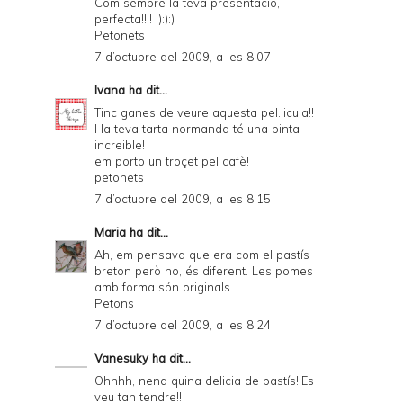
Com sempre la teva presentació,
perfecta!!!! :):):)
P
Petonets
D
7 d’octubre del 2009, a les 8:07
F
Ivana
ha dit...
Tinc ganes de veure aquesta pel.licula!!
I la teva tarta normanda té una pinta
increible!
em porto un troçet pel cafè!
petonets
7 d’octubre del 2009, a les 8:15
Maria
ha dit...
Ah, em pensava que era com el pastís
breton però no, és diferent. Les pomes
amb forma són originals..
Petons
7 d’octubre del 2009, a les 8:24
Vanesuky
ha dit...
Ohhhh, nena quina delicia de pastís!!Es
veu tan tendre!!