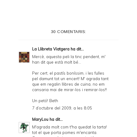
n
t
e
30 COMENTARIS:
r
F
La Llibreta Viatgera
ha dit...
r
Mercè, aquesta peli la tinc pendent, m'
han dit que està molt bé...
i
e
Per cert, el pastís boníssim, i les fulles
pel damunt tot un encert! M' agrada tant
n
que em regalin llibres de cuina, no em
cansaria mai de mirar-los i remirar-los!!
d
l
Un petó! Beth
7 d’octubre del 2009, a les 8:05
y
a
MaryLou
ha dit...
M'agrada molt com t'ha quedat la tarta!
n
tot el que porta pomes m'encanta.
d