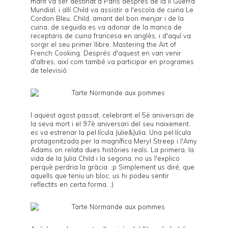
marit va ser destinat a París després de la II Guerra
Mundial, i allí Child va assistir a l'escola de cuina
Le
Cordon Bleu
. Child, amant del bon menjar i de la
cuina, de seguida es va adonar de la manca de
receptaris de cuina francesa en anglès, i d'aquí va
sorgir el seu primer llibre:
Mastering the Art of
French Cooking
. Després d'aquest en van venir
d'altres, així com també va participar en programes
de televisió.
I aquest agost passat, celebrant el 5è aniversari de
la seva mort i el 97è aniversari del seu naixement,
es va estrenar la pel·lícula
Julie&Julia
. Una pel·lícula
protagonitzada per la magnífica Meryl Streep i l'Amy
Adams on relata dues històries reals. La primera, la
vida de la
Julia Child
i la segona, no us l'explico
perquè perdria la gràcia. :p Simplement us diré, que
aquells que teniu un bloc, us hi podeu sentir
reflectits en certa forma. ;)