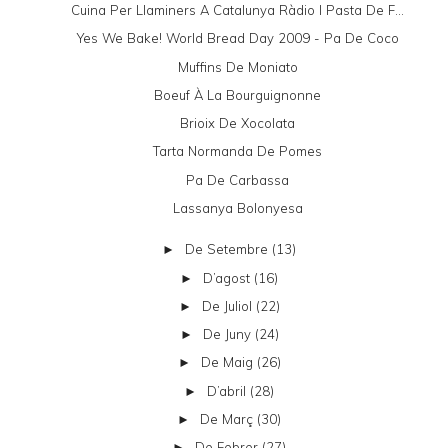
Cuina Per Llaminers A Catalunya Ràdio I Pasta De F...
Yes We Bake! World Bread Day 2009 - Pa De Coco
Muffins De Moniato
Boeuf À La Bourguignonne
Brioix De Xocolata
Tarta Normanda De Pomes
Pa De Carbassa
Lassanya Bolonyesa
De Setembre
(13)
►
D’agost
(16)
►
De Juliol
(22)
►
De Juny
(24)
►
De Maig
(26)
►
D’abril
(28)
►
De Març
(30)
►
De Febrer
(27)
►