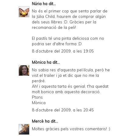
Núria
ha dit...
No és el primer cop que sento parlar de
la Júlia Child, haurem de comprar algún
dels seus llibres :D. Gràcies per la
recomanació de la peli!
El pastís té una pinta deliciosa com no
podria ser d'altre forma ;D
8 d’octubre del 2009, a les 19:05
Mònica
ha dit...
No sabia res d'aquesta pel·lícula, però he
vist el trailer i ja et dic que no me la
perdré.
Ah! i aquesta tarta és genial, t'ha quedat
molt bonica amb aquesta decoració.
Ptons
Mònica
8 d’octubre del 2009, a les 20:45
Mercè
ha dit...
Moltes gràcies pels vostres comentaris! :)