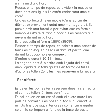
un mínim d'una hora.
Passat el temps de repòs, es divideix la massa en
dues porcions iguals i s'extén cadascuna amb el
corró.
Una es col·loca dins un
motlle
(d'uns 23 cm de
diàmetre) prèviament untat amb mantega o oli. Es
punxa amb una forquilla per evitar que es formin
bombolles d'aire durant la cocció. I es reserva a la
nevera durant mitja hora.
Es preescalfa el forn a 180ºC (350ºF).
Passat el temps de repòs, es cobreix amb paper de
forn i es col·loquen
pesos
al damunt per tal que
durant la cocció no s'encongeixi.
S'enforna durant 10-15 minuts.
La segona porció, s'estira amb l'ajuda del corró, i
amb l'ajuda d'un talla galetes en forma de fulles
d'auró, es tallen 25 fulles. I es reserven a la nevera.
- Per al farcit:
Es pelen les pomes (en reservem dues), i s'enretira
el cor i es tallen làmines ben fines.
Es col·loquen en un cassó amb el sucre morè i un
pols de canyella, i es posen al foc suau durant 20
minuts fins que siguin tendres i comencin a agafar
color. Es col·loquen al fons de la base de pasta