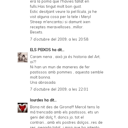
era la poma que l'havies tallat en
fulls.Has tingut molt bon gust.
Estic desitjant veure la pel·lícula, ja he
vist alguna cosa per la tele i Meryl
Streep m'encanta,i si damunt ixen
receptes meravelloses...millor.
Besets.
7 d’octubre del 2009, a les 20:58
ELS PEIXOS
ha dit...
Caram nena , això ja és historia del Art,
oi??
Ni han un mun de maneres de fer
pastissos amb pommes , aquesta semble
molt bonna.
Una abrasada.
7 d’octubre del 2009, a les 22:01
lourdes
ha dit...
Bona nit des de Girona!!! Mercé tens la
má trencada amb els pastissos, ets un
geni del dolç !!, doncs jo, tot el
contrari....amb els postres dolços...res de
res, negada total...i mira que ho intento,