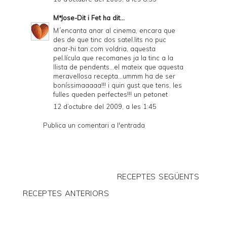
MªJose-Dit i Fet
ha dit...
M´encanta anar al cinema, encara que
des de que tinc dos satel.lits no puc
anar-hi tan com voldria, aquesta
pel.lícula que recomanes ja la tinc a la
llista de pendents...el mateix que aquesta
meravellosa recepta...ummm ha de ser
boníssimaaaaa!!! i quin gust que tens, les
fulles queden perfectes!!! un petonet
12 d’octubre del 2009, a les 1:45
Publica un comentari a l'entrada
RECEPTES SEGÜENTS
RECEPTES ANTERIORS