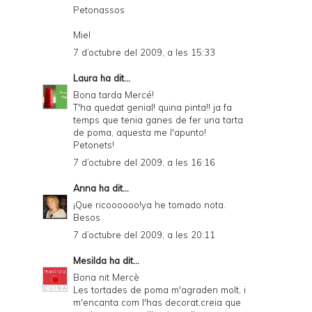
Petonassos
Miel
7 d’octubre del 2009, a les 15:33
Laura
ha dit...
Bona tarda Mercé!
T'ha quedat genial! quina pinta!! ja fa
temps que tenia ganes de fer una tarta
de poma, aquesta me l'apunto!
Petonets!
7 d’octubre del 2009, a les 16:16
Anna
ha dit...
¡Que ricoooooo!ya he tomado nota.
Besos
7 d’octubre del 2009, a les 20:11
Mesilda
ha dit...
Bona nit Mercè
Les tortades de poma m'agraden molt, i
m'encanta com l'has decorat,creia que