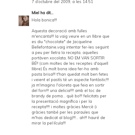
7 d’octubre del 2009, a les 14:51
Miel
ha dit...
Hola bonica!!!
Aquesta decoració amb fulles
m'encanta!!! la vaig veure en un llibre que
es diu "chocolate" de Jacqueline
Bellefontaine,vaig intentar fer-les seguint
a peu per lletra la recepta, aquelles
portàven xocolata, NO EM VAN SORTIR
BÉ!! (com moltes de les receptes d'aquell
llibre) És molt bona idea fer-ho amb
pasta brisa!!! t'han quedat molt ben fetes
i veient el pastís té un aspecte fantàstic!!!
ja m'imagino l'oloreta que feia en sortir
del forn!!! una delicia!!!! amb el toc de
brandy de poma... què bo!!! felicitats per
la presentació magnífica i per la
recepta!!!! i moltes gràcies Mercè (i
gràcies també per les paraules que
m'has dedicat al blog)!!!... ah!!! hauré de
mirar la pel·lícula!!!