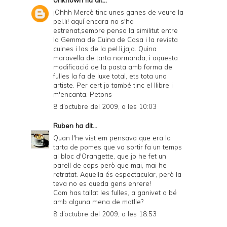
¡Ohhh Mercè tinc unes ganes de veure la
pel.li! aquí encara no s'ha
estrenat,sempre penso la similitut entre
la Gemma de Cuina de Casa i la revista
cuines i las de la pel.li,jaja. Quina
maravella de tarta normanda, i aquesta
modificació de la pasta amb forma de
fulles la fa de luxe total, ets tota una
artiste. Per cert jo també tinc el llibre i
m'encanta. Petons
8 d’octubre del 2009, a les 10:03
Ruben
ha dit...
Quan l'he vist em pensava que era la
tarta de pomes que va sortir fa un temps
al bloc d'
Orangette
, que jo he fet un
parell de cops però que mai, mai he
retratat. Aquella és espectacular, però la
teva no es queda gens enrere!
Com has tallat les fulles, a ganivet o bé
amb alguna mena de motlle?
8 d’octubre del 2009, a les 18:53