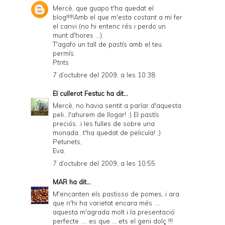
Mercè, que guapo t'ha quedat el
blog!!!!!Amb el que m'esta costant a mi fer
el canvi (no hi entenc rés i perdo un
munt d'hores ...).
T'agafo un tall de pastís amb el teu
permís.
Ptnts
7 d’octubre del 2009, a les 10:38
El cullerot Festuc
ha dit...
Mercè, no havia sentit a parlar d'aquesta
peli...l'ahurem de llogar! :) El pastís
preciós...i les fulles de sobre una
monada...t'ha quedat de pelicula! ;)
Petunets,
Eva.
7 d’octubre del 2009, a les 10:55
MAR
ha dit...
M'encanten els pastisso de pomes, i ara
que n'hi ha varietat encara més ....
aquesta m'agrada molt i la presentació
perfecte .... es que ... ets el geni dolç !!!