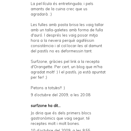
La pel·lícula és entretinguda, i pels
amants de la cuina crec que us
agradarà. ;)
Les fulles amb pasta brisa les vaig tallar
amb un talla-galetes amb forma de fulla
d'auró. I després les vaig posar mitja
hora a la nevera perquè agaféssin
consistència i al col·locar-les al damunt
del pastís no es deformessin tant.
Surfzone, gràcies pel link a la recepta
d'Orangette. Per cert, un blog que m'ha
agradat molt! :) I el pastís, ja està apuntat
per fer! ;)
Petons a tots/es!! :)
9 d’octubre del 2009, a les 20:08
surfzone
ha dit...
Jo diria que és dels primers blocs
gastronòmics que vaig seguir, té
receptes molt i molt bones.
10 d’octubre del 2009, a les 8:55