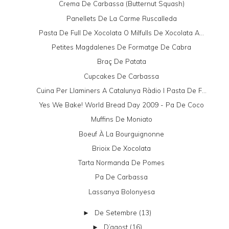
Crema De Carbassa (butternut Squash)
Panellets De La Carme Ruscalleda
Pasta De Full De Xocolata O Milfulls De Xocolata A...
Petites Magdalenes De Formatge De Cabra
Braç De Patata
Cupcakes De Carbassa
Cuina Per Llaminers A Catalunya Ràdio I Pasta De F...
Yes We Bake! World Bread Day 2009 - Pa De Coco
Muffins De Moniato
Boeuf À La Bourguignonne
Brioix De Xocolata
Tarta Normanda De Pomes
Pa De Carbassa
Lassanya Bolonyesa
De Setembre
(13)
►
D’agost
(16)
►