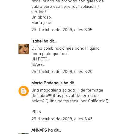
ricos. Nunca he probado con queso de
cabra pero eso tiene fácil solución, ¿
verdad?
Un abrazo,
María José.
25 d’octubre del 2009, a les 8:05
Isabel
ha dit...
Quina combinació més bona!! i quina
bona pinta que fan!!
UN PETÓ!!!
ISABEL
25 d’octubre del 2009, a les 8:20
Marta Padenous
ha dit...
Una magdalena salada....i de formatge
de cabra!!!! (has provat de fer-ne de
bolets? QUins boltes teniu per Califòrnia?)
Ptnts
25 d’octubre del 2009, a les 8:43
ANNAFS
ha dit...