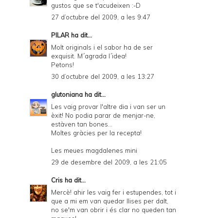
gustos que se t'acudeixen :-D
27 d’octubre del 2009, a les 9:47
PILAR
ha dit...
Molt originals i el sabor ha de ser
exquisit. M´agrada l´idea!
Petons!
30 d’octubre del 2009, a les 13:27
glutoniana
ha dit...
Les vaig provar l'altre dia i van ser un
èxit! No podia parar de menjar-ne,
estàven tan bones...
Moltes gràcies per la recepta!
Les meues magdalenes mini
29 de desembre del 2009, a les 21:05
Cris
ha dit...
Mercè! ahir les vaig fer i estupendes, tot i
que a mi em van quedar llises per dalt,
no se'm van obrir i és clar no queden tan