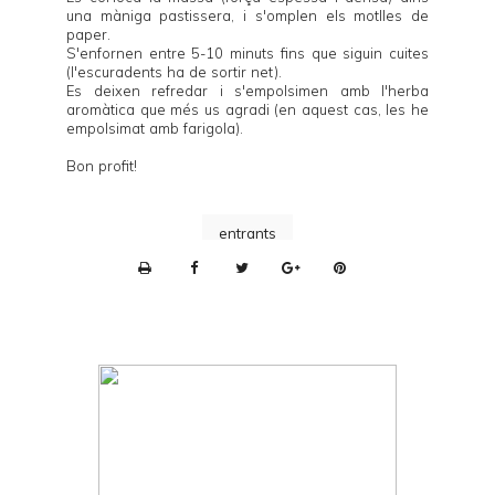
una màniga pastissera, i s'omplen els motlles de
paper.
S'enfornen entre 5-10 minuts fins que siguin cuites
(l'escuradents ha de sortir net).
Es deixen refredar i s'empolsimen amb l'herba
aromàtica que més us agradi (en aquest cas, les he
empolsimat amb farigola).
Bon profit!
entrants
P
r
i
n
t
e
r