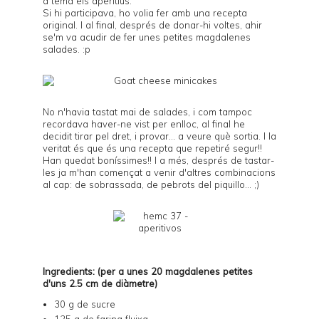
a tema
els aperitius
.
Si hi participava, ho volia fer amb una recepta
original. I al final, després de donar-hi voltes, ahir
se'm va acudir de fer unes petites magdalenes
salades. :p
No n'havia tastat mai de salades, i com tampoc
recordava haver-ne vist per enlloc, al final he
decidit tirar pel dret, i provar... a veure què sortia. I la
veritat és que és una recepta que repetiré segur!!
Han quedat boníssimes!! I a més, després de tastar-
les ja m'han començat a venir d'altres combinacions
al cap: de sobrassada, de pebrots del piquillo... ;)
Ingredients: (per a unes 20 magdalenes petites
d'uns 2.5 cm de diàmetre)
30 g de sucre