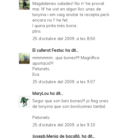
Magdalenes salades! No n' he provat
mai. N' he vist en algun lloc unes de
tunyina i em vaig anotar la recepta però
encara no l' he fet.
I quina pinta més bona...
ptns.
25 d’octubre del 2009, a les 8:50
El cullerot Festuc
ha dit...
mmmmmm...que bones!!!! Magnífica
aportació!!!
Petunets,
Eva.
25 d’octubre del 2009, a les 9:07
MaryLou
ha dit...
Segur que son ben bones!!! jo fiag unes
de tonyina que son boníssimes també.
Petonets
25 d’octubre del 2009, a les 9:10
Josepb.Menja de bacallà.
ha dit...