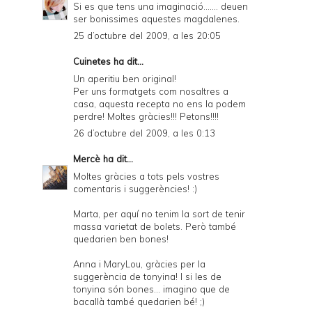
Si es que tens una imaginació....... deuen
ser bonissimes aquestes magdalenes.
25 d’octubre del 2009, a les 20:05
Cuinetes
ha dit...
Un aperitiu ben original!
Per uns formatgets com nosaltres a
casa, aquesta recepta no ens la podem
perdre! Moltes gràcies!!! Petons!!!!
26 d’octubre del 2009, a les 0:13
Mercè
ha dit...
Moltes gràcies a tots pels vostres
comentaris i suggerències! :)
Marta, per aquí no tenim la sort de tenir
massa varietat de bolets. Però també
quedarien ben bones!
Anna i MaryLou, gràcies per la
suggerència de tonyina! I si les de
tonyina són bones... imagino que de
bacallà també quedarien bé! ;)