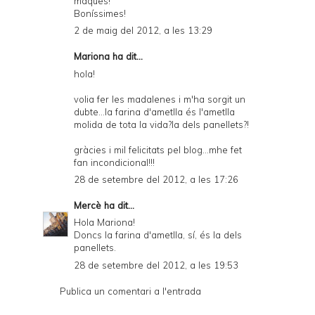
maques!
Boníssimes!
2 de maig del 2012, a les 13:29
Mariona ha dit...
hola!
volia fer les madalenes i m'ha sorgit un
dubte...la farina d'ametlla és l'ametlla
molida de tota la vida?la dels panellets?!
gràcies i mil felicitats pel blog...mhe fet
fan incondicional!!!
28 de setembre del 2012, a les 17:26
Mercè
ha dit...
Hola Mariona!
Doncs la farina d'ametlla, sí, és la dels
panellets.
28 de setembre del 2012, a les 19:53
Publica un comentari a l'entrada