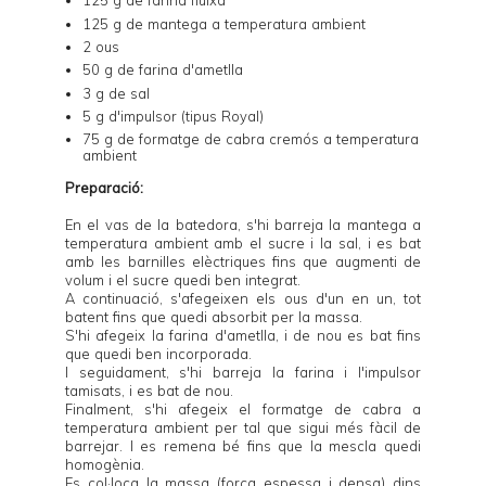
125 g de farina fluixa
125 g de mantega a temperatura ambient
2 ous
50 g de farina d'ametlla
3 g de sal
5 g d'impulsor (tipus Royal)
75 g de formatge de cabra cremós a temperatura
ambient
Preparació:
En el vas de la batedora, s'hi barreja la mantega a
temperatura ambient amb el sucre i la sal, i es bat
amb les barnilles elèctriques fins que augmenti de
volum i el sucre quedi ben integrat.
A continuació, s'afegeixen els ous d'un en un, tot
batent fins que quedi absorbit per la massa.
S'hi afegeix la farina d'ametlla, i de nou es bat fins
que quedi ben incorporada.
I seguidament, s'hi barreja la farina i l'impulsor
tamisats, i es bat de nou.
Finalment, s'hi afegeix el formatge de cabra a
temperatura ambient per tal que sigui més fàcil de
barrejar. I es remena bé fins que la mescla quedi
homogènia.
Es col·loca la massa (força espessa i densa) dins