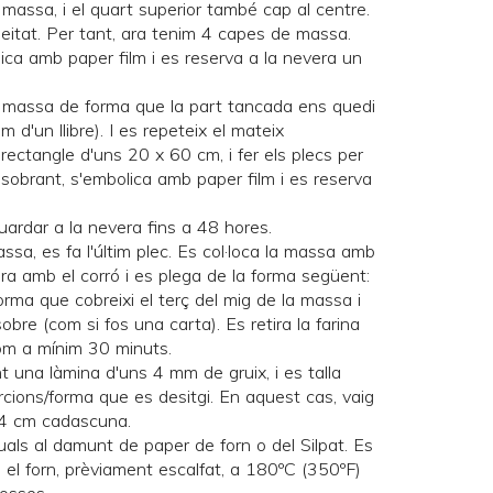
a massa, i el quart superior també cap al centre.
eitat. Per tant, ara tenim 4 capes de massa.
lica amb paper film i es reserva a la nevera un
 la massa de forma que la part tancada ens quedi
m d'un llibre). I es repeteix el mateix
ectangle d'uns 20 x 60 cm, i fer els plecs per
 sobrant, s'embolica amb paper film i es reserva
ardar a la nevera fins a 48 hores.
massa, es fa l'últim plec. Es col·loca la massa amb
tira amb el corró i es plega de la forma següent:
forma que cobreixi el terç del mig de la massa i
sobre (com si fos una carta). Es retira la farina
com a mínim 30 minuts.
t una làmina d'uns 4 mm de gruix, i es talla
rcions/forma que es desitgi. En aquest cas, vaig
 14 cm cadascuna.
iduals al damunt de paper de forn o del
Silpat
. Es
 el forn, prèviament escalfat, a 180ºC (350ºF)