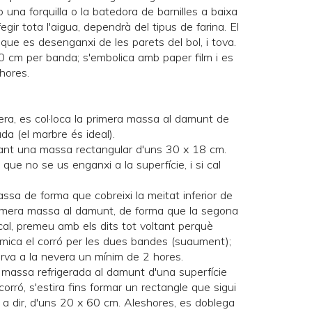
una forquilla o la batedora de barnilles a baixa
egir tota l'aigua, dependrà del tipus de farina. El
que es desenganxi de les parets del bol, i tova.
0 cm per banda; s'embolica amb paper film i es
hores.
ra, es col·loca la primera massa al damunt de
ada (el marbre és ideal).
rmant una massa rectangular d'uns 30 x 18 cm.
que no se us enganxi a la superfície, i si cal
assa de forma que cobreixi la meitat inferior de
rimera massa al damunt, de forma que la segona
al, premeu amb els dits tot voltant perquè
 mica el corró per les dues bandes (suaument);
erva a la nevera un mínim de 2 hores.
la massa refrigerada al damunt d'una superfície
corró, s'estira fins formar un rectangle que sigui
a dir, d'uns 20 x 60 cm. Aleshores, es doblega