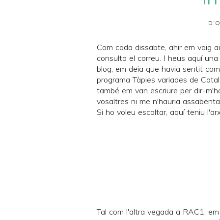
D’O
Com cada dissabte, ahir em vaig a
consulto el correu. I heus aquí una
blog, em deia que havia sentit co
programa
Tàpies variades
de
Cata
també em van escriure per dir-m'ho.
vosaltres ni me n'hauria assabenta
Si ho voleu escoltar, aquí teniu l'ar
Tal com l'
altra vegada a RAC1
, em