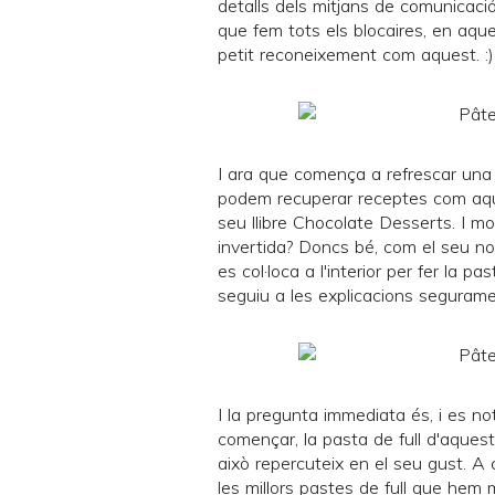
detalls dels mitjans de comunicació
que fem tots els blocaires, en aqu
petit reconeixement com aquest. :)
I ara que comença a refrescar una 
podem recuperar receptes com aque
seu llibre
Chocolate Desserts
. I m
invertida? Doncs bé, com el seu n
es col·loca a l'interior per fer la p
seguiu a les explicacions seguramen
I la pregunta immediata és, i es not
començar, la pasta de full d'aques
això repercuteix en el seu gust. A c
les millors pastes de full que hem m