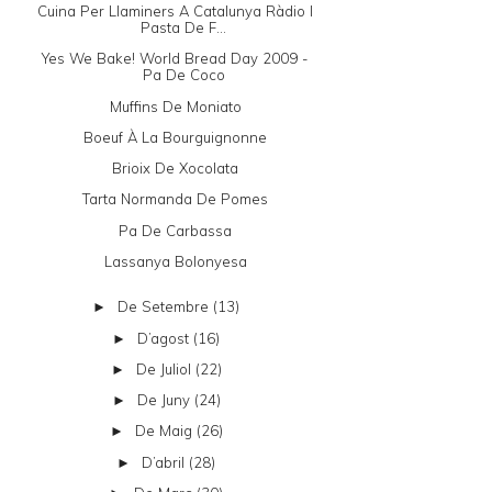
Cuina Per Llaminers A Catalunya Ràdio I
Pasta De F...
Yes We Bake! World Bread Day 2009 -
Pa De Coco
Muffins De Moniato
Boeuf À La Bourguignonne
Brioix De Xocolata
Tarta Normanda De Pomes
Pa De Carbassa
Lassanya Bolonyesa
De Setembre
(13)
►
D’agost
(16)
►
De Juliol
(22)
►
De Juny
(24)
►
De Maig
(26)
►
D’abril
(28)
►