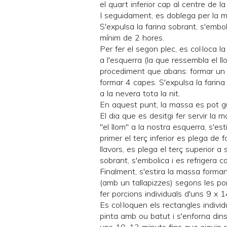
el quart inferior cap al centre de l
I seguidament, es doblega per la m
S'expulsa la farina sobrant, s'embo
mínim de 2 hores.
Per fer el segon plec, es col·loca
a l'esquerra (la que ressembla el llo
procediment que abans: formar un r
formar 4 capes. S'expulsa la farina
a la nevera tota la nit.
En aquest punt, la massa es pot gu
El dia que es desitgi fer servir la 
"el llom" a la nostra esquerra, s'es
primer el terç inferior es plega de 
llavors, es plega el terç superior a 
sobrant, s'embolica i es refrigera 
Finalment, s'estira la massa forman
(amb un tallapizzes) segons les po
fer porcions individuals d'uns 9 x
Es col·loquen els rectangles indiv
pinta amb ou batut i s'enforna dins