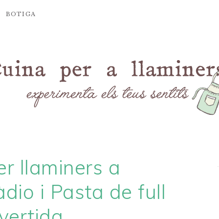
BOTIGA
r llaminers a
io i Pasta de full
nvertida