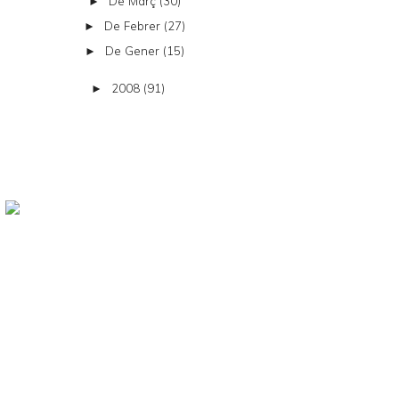
De Març
(30)
►
De Febrer
(27)
►
De Gener
(15)
►
2008
(91)
►