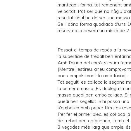
mantega i farina, tot remenant amb 
velocitat. Pot ser que no hàgiu d'af
resultat final ha de ser una massa 
Se li dóna forma quadrada d'uns 1
reserva a la nevera un mínim de 2 
Passat el temps de repòs a la neve
la superfície de treball ben enfarin
Amb l'ajuda del corró, s'estira fo
(Mentre l'estireu, aneu comprovant 
aneu empolsimant-la amb farina).
Tot seguit, es col·loca la segona m
la primera massa. Es doblega la p
massa quedi ben embolcallada. Si c
quedi ben segellat. S'hi passa una
s'embolica amb paper film i es res
Per fer el primer plec, es col·loca 
de treball ben enfarinada, i amb el 
3 vegades més llarg que ample, és 