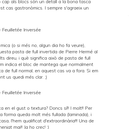
 cap als blocs són un detall a la bona tasca
est cas gastronòmics. I sempre s'agraeix un
mica (o si més no, algun dia ho fa veure),
sta pasta de full invertida de
Pierre Hermé
al
olts direu, i què significa això de pasta de full
om indica el bloc de mantega que normalment
asta de full normal, en aquest cas va a fora. Si em
t us quedi més clar. ;)
a en el gust o textura? Doncs sí!! I molt!! Per
ta forma queda molt més fullada (laminada), i
asa, l'hem qualificat d'extraordinària!!! Una de
enjat mai!! Ja ho crec! :)