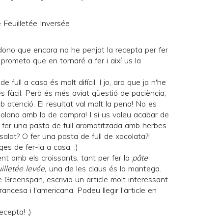
dono que encara no he penjat la recepta per fer
s prometo que en tornaré a fer i així us la
full a casa és molt difícil. I jo, ara que ja n'he
s fàcil. Però és més aviat qüestió de paciència,
b atenció. El resultat val molt la pena! No es
olana amb la de compra! I si us voleu acabar de
 fer una pasta de full aromatitzada amb herbes
alat? O fer una pasta de full de xocolata?!
s de fer-la a casa. ;)
ent amb els
croissants
, tant per fer la
pâte
illetée levée,
una de les claus és la mantega.
e Greenspan
, escrivia un article molt interessant
ancesa i l'americana. Podeu llegir l'article en
ecepta! ;)