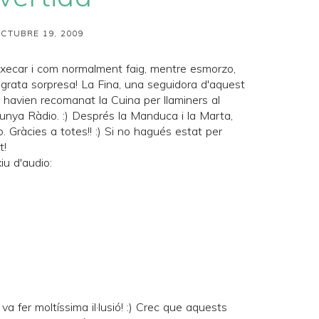
CTUBRE 19, 2009
ixecar i com normalment faig, mentre esmorzo,
 grata sorpresa! La Fina, una seguidora d'aquest
m havien recomanat la
Cuina per llaminers
al
lunya Ràdio
. :) Després la
Manduca
i la
Marta
,
 Gràcies a totes!! :) Si no hagués estat per
t!
xiu d'audio:
 va fer moltíssima il·lusió! :) Crec que aquests