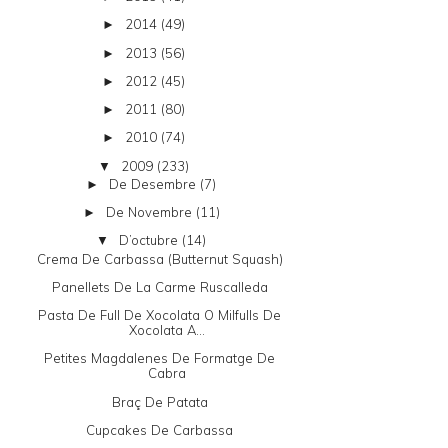
2014
(49)
►
2013
(56)
►
2012
(45)
►
2011
(80)
►
2010
(74)
►
2009
(233)
▼
De Desembre
(7)
►
De Novembre
(11)
►
D’octubre
(14)
▼
Crema De Carbassa (butternut Squash)
Panellets De La Carme Ruscalleda
Pasta De Full De Xocolata O Milfulls De
Xocolata A...
Petites Magdalenes De Formatge De
Cabra
Braç De Patata
Cupcakes De Carbassa