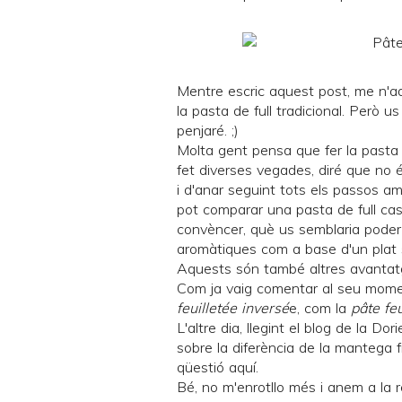
Mentre escric aquest post, me n'a
la pasta de full tradicional. Però u
penjaré. ;)
Molta gent pensa que fer la pasta de 
fet diverses vegades, diré que no é
i d'anar seguint tots els passos am
pot comparar una pasta de full cas
convèncer, què us semblaria poder
aromàtiques com a base d'un plat s
Aquests són també altres avantatge
Com ja vaig comentar al seu mom
feuilletée inversé
e, com la
pâte feu
L'altre dia, llegint el blog de la
Dori
sobre la diferència de la mantega fr
qüestió
aquí
.
Bé, no m'enrotllo més i anem a la r