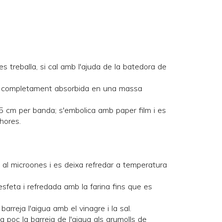
es treballa, si cal amb l'ajuda de la batedora de
edi completament absorbida en una massa
5 cm per banda; s'embolica amb paper film i es
hores.
 al microones i es deixa refredar a temperatura
sfeta i refredada amb la farina fins que es
barreja l'aigua amb el vinagre i la sal.
a poc la barreja de l'aigua als grumolls de