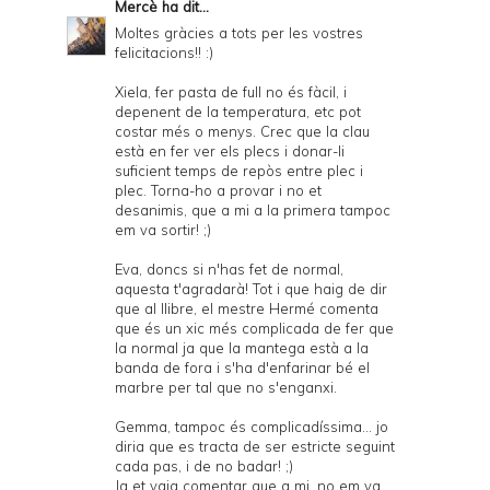
Mercè
ha dit...
Moltes gràcies a tots per les vostres
felicitacions!! :)
Xiela, fer pasta de full no és fàcil, i
depenent de la temperatura, etc pot
costar més o menys. Crec que la clau
està en fer ver els plecs i donar-li
suficient temps de repòs entre plec i
plec. Torna-ho a provar i no et
desanimis, que a mi a la primera tampoc
em va sortir! ;)
Eva, doncs si n'has fet de normal,
aquesta t'agradarà! Tot i que haig de dir
que al llibre, el mestre Hermé comenta
que és un xic més complicada de fer que
la normal ja que la mantega està a la
banda de fora i s'ha d'enfarinar bé el
marbre per tal que no s'enganxi.
Gemma, tampoc és complicadíssima... jo
diria que es tracta de ser estricte seguint
cada pas, i de no badar! ;)
Ja et vaig comentar que a mi, no em va