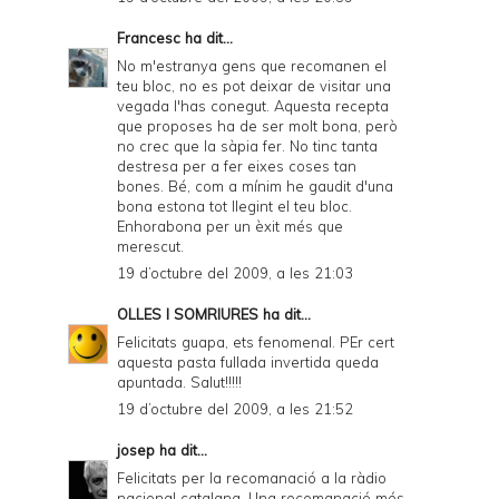
Francesc
ha dit...
No m'estranya gens que recomanen el
teu bloc, no es pot deixar de visitar una
vegada l'has conegut. Aquesta recepta
que proposes ha de ser molt bona, però
no crec que la sàpia fer. No tinc tanta
destresa per a fer eixes coses tan
bones. Bé, com a mínim he gaudit d'una
bona estona tot llegint el teu bloc.
Enhorabona per un èxit més que
merescut.
19 d’octubre del 2009, a les 21:03
OLLES I SOMRIURES
ha dit...
Felicitats guapa, ets fenomenal. PEr cert
aquesta pasta fullada invertida queda
apuntada. Salut!!!!!
19 d’octubre del 2009, a les 21:52
josep
ha dit...
Felicitats per la recomanació a la ràdio
nacional catalana. Una recomanació més