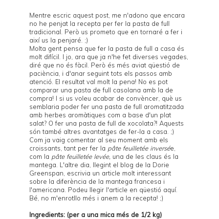
Mentre escric aquest post, me n'adono que encara
no he penjat la recepta per fer la pasta de full
tradicional. Però us prometo que en tornaré a fer i
així us la penjaré. ;)
Molta gent pensa que fer la pasta de full a casa és
molt difícil. I jo, ara que ja n'he fet diverses vegades,
diré que no és fàcil. Però és més aviat qüestió de
paciència, i d'anar seguint tots els passos amb
atenció. El resultat val molt la pena! No es pot
comparar una pasta de full casolana amb la de
compra! I si us voleu acabar de convèncer, què us
semblaria poder fer una pasta de full aromatitzada
amb herbes aromàtiques com a base d'un plat
salat? O fer una pasta de full de xocolata?! Aquests
són també altres avantatges de fer-la a casa. ;)
Com ja vaig comentar al seu moment amb els
croissants
, tant per fer la
pâte feuilletée inversé
e,
com la
pâte feuilletée levée,
una de les claus és la
mantega. L'altre dia, llegint el blog de la
Dorie
Greenspan
, escrivia un article molt interessant
sobre la diferència de la mantega francesa i
l'americana. Podeu llegir l'article en qüestió
aquí
.
Bé, no m'enrotllo més i anem a la recepta! ;)
Ingredients: (per a una mica més de 1/2 kg)