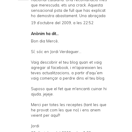
que merescuda, ets una crack. Aquesta
sensacional psta de full que has explicat
ho demostra abastament. Una abraçada
19 d’octubre del 2009, a les 22:52
Anònim ha dit...
Bon dia Mercè,
Sí, sóc en Jordi Verdaguer...
Vaig descobrir el teu blog quan et vaig
agregar al facebook, i m'apareixien les
teves actualitzacions, a partir d'aqu´em
vaig començar a perdre dins el teu blog.
Suposo que el fet que m'encanti cuinar hi
ajuda, jejeje.
Merci per totes les receptes (tant les que
he provat com les que no) i ens anem
veient per aquí!!
Jordi