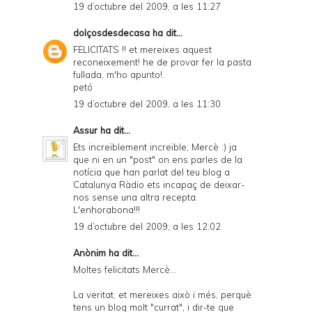
19 d’octubre del 2009, a les 11:27
dolçosdesdecasa
ha dit...
FELICITATS !! et mereixes aquest
reconeixement! he de provar fer la pasta
fullada, m'ho apunto!.
petó
19 d’octubre del 2009, a les 11:30
Assur
ha dit...
Ets increïblement increïble, Mercè :) ja
que ni en un "post" on ens parles de la
notícia que han parlat del teu blog a
Catalunya Ràdio ets incapaç de deixar-
nos sense una altra recepta.
L'enhorabona!!!
19 d’octubre del 2009, a les 12:02
Anònim ha dit...
Moltes felicitats Mercè...
La veritat, et mereixes això i més, perquè
tens un blog molt "currat", i dir-te que