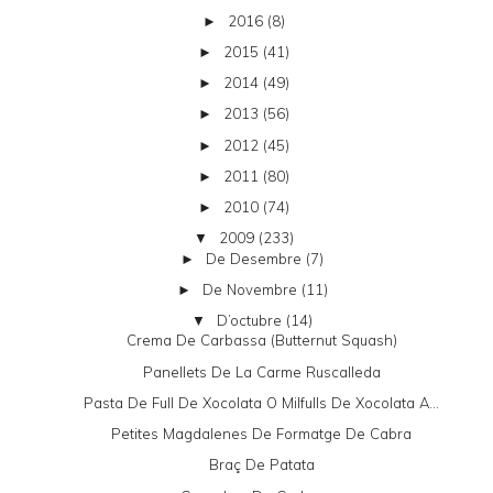
2016
(8)
►
2015
(41)
►
2014
(49)
►
2013
(56)
►
2012
(45)
►
2011
(80)
►
2010
(74)
►
2009
(233)
▼
De Desembre
(7)
►
De Novembre
(11)
►
D’octubre
(14)
▼
Crema De Carbassa (butternut Squash)
Panellets De La Carme Ruscalleda
Pasta De Full De Xocolata O Milfulls De Xocolata A...
Petites Magdalenes De Formatge De Cabra
Braç De Patata