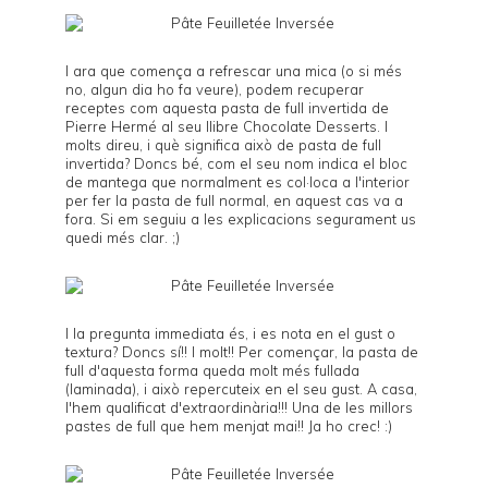
I ara que comença a refrescar una mica (o si més
no, algun dia ho fa veure), podem recuperar
receptes com aquesta pasta de full invertida de
Pierre Hermé
al seu llibre
Chocolate Desserts
. I
molts direu, i què significa això de pasta de full
invertida? Doncs bé, com el seu nom indica el bloc
de mantega que normalment es col·loca a l'interior
per fer la pasta de full normal, en aquest cas va a
fora. Si em seguiu a les explicacions segurament us
quedi més clar. ;)
I la pregunta immediata és, i es nota en el gust o
textura? Doncs sí!! I molt!! Per començar, la pasta de
full d'aquesta forma queda molt més fullada
(laminada), i això repercuteix en el seu gust. A casa,
l'hem qualificat d'extraordinària!!! Una de les millors
pastes de full que hem menjat mai!! Ja ho crec! :)