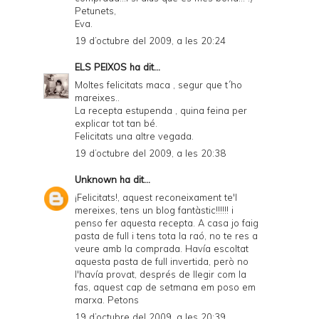
Petunets,
Eva.
19 d’octubre del 2009, a les 20:24
ELS PEIXOS
ha dit...
Moltes felicitats maca , segur que t´ho
mareixes..
La recepta estupenda , quina feina per
explicar tot tan bé.
Felicitats una altre vegada.
19 d’octubre del 2009, a les 20:38
Unknown
ha dit...
¡Felicitats!, aquest reconeixament te'l
mereixes, tens un blog fantàstic!!!!!! i
penso fer aquesta recepta. A casa jo faig
pasta de full i tens tota la raó, no te res a
veure amb la comprada. Havía escoltat
aquesta pasta de full invertida, però no
l'havía provat, després de llegir com la
fas, aquest cap de setmana em poso em
marxa. Petons
19 d’octubre del 2009, a les 20:39