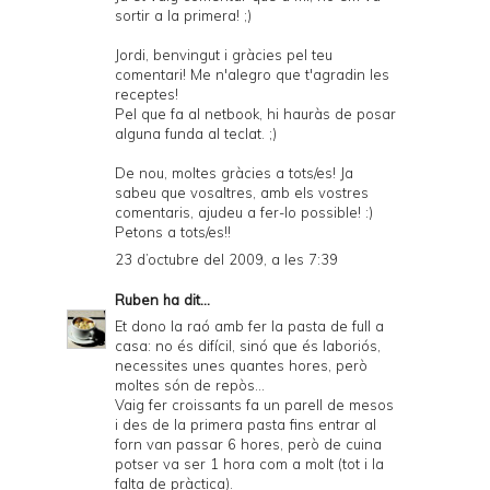
sortir a la primera! ;)
Jordi, benvingut i gràcies pel teu
comentari! Me n'alegro que t'agradin les
receptes!
Pel que fa al netbook, hi hauràs de posar
alguna funda al teclat. ;)
De nou, moltes gràcies a tots/es! Ja
sabeu que vosaltres, amb els vostres
comentaris, ajudeu a fer-lo possible! :)
Petons a tots/es!!
23 d’octubre del 2009, a les 7:39
Ruben
ha dit...
Et dono la raó amb fer la pasta de full a
casa: no és difícil, sinó que és laboriós,
necessites unes quantes hores, però
moltes són de repòs...
Vaig fer croissants fa un parell de mesos
i des de la primera pasta fins entrar al
forn van passar 6 hores, però de cuina
potser va ser 1 hora com a molt (tot i la
falta de pràctica).