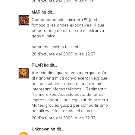
20 d’octubre del 2009, a les 9:39
MAR
ha dit...
Oooooooooooole llaminera !!!! Ja ets
famosa a les ondes expansives !!!! que
bé però haig de dir que no m'extranya
gens ni mica ...
petonets i moltes felicitats ...
20 d’octubre del 2009, a les 12:57
PILAR
ha dit...
Ara feia dies que no venia perque tenía
al nano una mica convalecent i veig que
has possat unes receptes a quina més
interesant. Moltes felicitats!!! Realment t
´ho mereixes. Aquesta pasta de full es
impressionant i l´has explicat de primera.
Moltes gracies guapa per compartir amb
nosaltres el teu temps i el esforç.
20 d’octubre del 2009, a les 22:37
Unknown
ha dit...