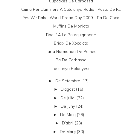
Cupcakes De Carbassa
Cuina Per Llaminers A Catalunya Ràdio I Pasta De F...
Yes We Bake! World Bread Day 2009 - Pa De Coco
Muffins De Moniato
Boeuf À La Bourguignonne
Brioix De Xocolata
Tarta Normanda De Pomes
Pa De Carbassa
Lassanya Bolonyesa
De Setembre
(13)
►
D’agost
(16)
►
De Juliol
(22)
►
De Juny
(24)
►
De Maig
(26)
►
D’abril
(28)
►
De Març
(30)
►