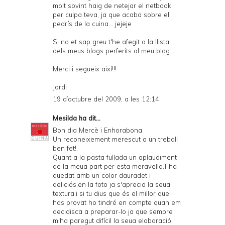
molt sovint haig de netejar el netbook
per culpa teva, ja que acaba sobre el
pedrís de la cuina... jejeje
Si no et sap greu t'he afegit a la llista
dels meus blogs perferits al meu blog.
Merci i segueix així!!!
Jordi
19 d’octubre del 2009, a les 12:14
Mesilda
ha dit...
Bon dia Mercè i Enhorabona.
Un reconeixement merescut a un treball
ben fet!.
Quant a la pasta fullada un aplaudiment
de la meua part per esta meravella.T'ha
quedat amb un color dauradet i
deliciós,en la foto ja s'aprecia la seua
textura,i si tu dius que és el millor que
has provat ho tindré en compte quan em
decidisca a preparar-lo ja que sempre
m'ha paregut difícil la seua elaboració.