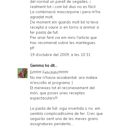
del normal un parell de vegades, i
realment tot i com bé dius no es fàcil.
La combinació mascarpone i pera m'ha
agradat molt.
De moment em guardo molt bé la teva
recepta a vaure si en torno a animar a
fer pasta de full.
Per anar fent via em miro l'article que
has recomenat sobre les mantegues.
pt!
19 d’octubre del 2009, a les 10:31
Gemma
ha dit...
Ei!!!!!!!!!! Felicitats!!!!!!!!!!!!
No me n'havia assabentat, ara mateix
m'escolto el programa :)
Et mereixes tot el reconeixement del
món, que poses unes receptes
espectaculars!!!
La pasta de full, sigui invertida o no, em
sembla complicadíssima de fer. Crec que
seguiràs sent una de les meves grans
assignatures pendents...