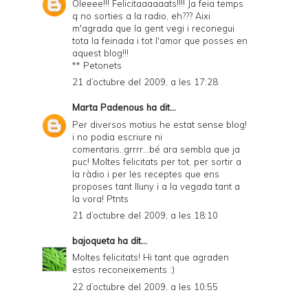
Oleeee!!! Felicitaaaaaats!!!! Ja feia temps
q no sorties a la radio, eh??? Aixi
m'agrada que la gent vegi i reconegui
tota la feinada i tot l'amor que posses en
aquest blog!!!
** Petonets
21 d’octubre del 2009, a les 17:28
Marta Padenous
ha dit...
Per diversos motius he estat sense blog!
i no podia escriure ni
comentaris..grrrr...bé ara sembla que ja
puc! Moltes felicitats per tot, per sortir a
la ràdio i per les receptes que ens
proposes tant lluny i a la vegada tant a
la vora! Ptnts
21 d’octubre del 2009, a les 18:10
bajoqueta
ha dit...
Moltes felicitats! Hi tant que agraden
estos reconeixements :)
22 d’octubre del 2009, a les 10:55