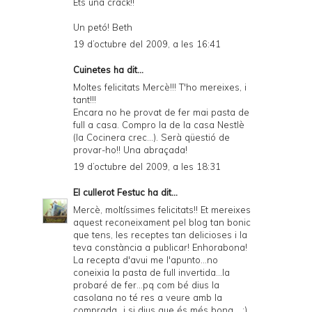
Ets una crack!!
Un petó! Beth
19 d’octubre del 2009, a les 16:41
Cuinetes
ha dit...
Moltes felicitats Mercè!!! T'ho mereixes, i
tant!!!
Encara no he provat de fer mai pasta de
full a casa. Compro la de la casa Nestlè
(la Cocinera crec...). Serà qüestió de
provar-ho!! Una abraçada!
19 d’octubre del 2009, a les 18:31
El cullerot Festuc
ha dit...
Mercè, moltíssimes felicitats!! Et mereixes
aquest reconeixament pel blog tan bonic
que tens, les receptes tan delicioses i la
teva constància a publicar! Enhorabona!
La recepta d'avui me l'apunto...no
coneixia la pasta de full invertida...la
probaré de fer...pq com bé dius la
casolana no té res a veure amb la
comprada...i si dius que és més bona... :)