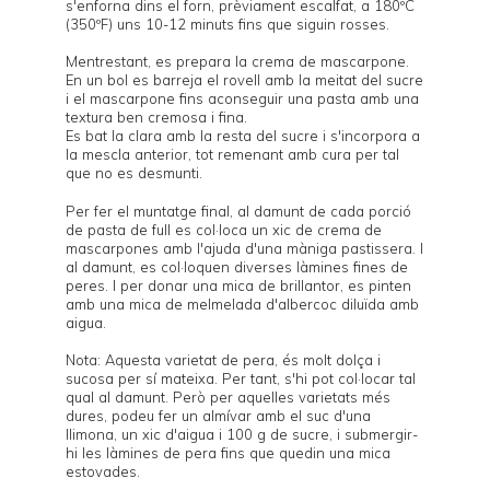
s'enforna dins el forn, prèviament escalfat, a 180ºC
(350ºF) uns 10-12 minuts fins que siguin rosses.
Mentrestant, es prepara la crema de mascarpone.
En un bol es barreja el rovell amb la meitat del sucre
i el mascarpone fins aconseguir una pasta amb una
textura ben cremosa i fina.
Es bat la clara amb la resta del sucre i s'incorpora a
la mescla anterior, tot remenant amb cura per tal
que no es desmunti.
Per fer el muntatge final, al damunt de cada porció
de pasta de full es col·loca un xic de crema de
mascarpones amb l'ajuda d'una màniga pastissera. I
al damunt, es col·loquen diverses làmines fines de
peres. I per donar una mica de brillantor, es pinten
amb una mica de melmelada d'albercoc diluïda amb
aigua.
Nota: Aquesta varietat de pera, és molt dolça i
sucosa per sí mateixa. Per tant, s'hi pot col·locar tal
qual al damunt. Però per aquelles varietats més
dures, podeu fer un almívar amb el suc d'una
llimona, un xic d'aigua i 100 g de sucre, i submergir-
hi les làmines de pera fins que quedin una mica
estovades.