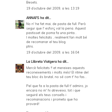
Besets.
19 d’octubre del 2009, a les 13:19
ANNAFS
ha dit...
No n' he fet mai, de pasta de full. Però
segur que l' esforç val la pena. Aquest
pastisset de poma fa una pinta...
I moltes felicitats , realment fan molt bé
de recomanar el teu blog.
ptns.
19 d’octubre del 2009, a les 16:04
La Llibreta Viatgera
ha dit...
Mercè felicitats !! et mereixes aquests
reconeixements i molts més! El ritme del
teu bloc és brutal, no sé com t' ho fas...
Pel que fa a la pasta de full t' admiro, jo
encara no m' hi atreveixo, tot i que
seguiré els teus consells i
recomanacions i prometo que ho
provaré!