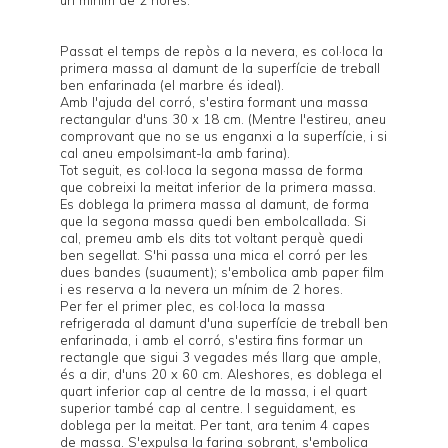
Passat el temps de repòs a la nevera, es col·loca la
primera massa al damunt de la superfície de treball
ben enfarinada (el marbre és ideal).
Amb l'ajuda del corró, s'estira formant una massa
rectangular d'uns 30 x 18 cm. (Mentre l'estireu, aneu
comprovant que no se us enganxi a la superfície, i si
cal aneu empolsimant-la amb farina).
Tot seguit, es col·loca la segona massa de forma
que cobreixi la meitat inferior de la primera massa.
Es doblega la primera massa al damunt, de forma
que la segona massa quedi ben embolcallada. Si
cal, premeu amb els dits tot voltant perquè quedi
ben segellat. S'hi passa una mica el corró per les
dues bandes (suaument); s'embolica amb paper film
i es reserva a la nevera un mínim de 2 hores.
Per fer el primer plec, es col·loca la massa
refrigerada al damunt d'una superfície de treball ben
enfarinada, i amb el corró, s'estira fins formar un
rectangle que sigui 3 vegades més llarg que ample,
és a dir, d'uns 20 x 60 cm. Aleshores, es doblega el
quart inferior cap al centre de la massa, i el quart
superior també cap al centre. I seguidament, es
doblega per la meitat. Per tant, ara tenim 4 capes
de massa. S'expulsa la farina sobrant, s'embolica