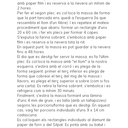
amb paper film i es reserva a la nevera un mínim de
2 hores.
Per fer el segon plec, es col·loca la massa de forma
que la part tancada ens quedi a l'esquerra (la que
ressembla el llom d'un llibre). I es repeteix el mateix
procediment que abans: formar un rectangle d'uns
20 x 60 cm, i fer els plecs per formar 4 capes.
S'expulsa la farina sobrant, s'embolica amb paper
film i es reserva a la nevera tota la nit.
En aquest punt, la massa es pot guardar a la nevera
fins a 48 hores.
El dia que es desitgi fer servir la massa, es fa l'últim
plec. Es col·loca la massa amb "el llom" a la nostra
esquerra, s'estira amb el corró i es plega de la
forma següent: primer el terç inferior es plega de
forma que cobreixi el terç del mig de la massa i
llavors, es plega el terç superior a sobre (com si fos
una carta). Es retira la farina sobrant, s'embolica i es
refrigera com a mínim 30 minuts.
Finalment, s'estira la massa formant una làmina
d'uns 4 mm de gruix, i es talla (amb un tallapizzes)
segons les porcions/forma que es desitgi. En aquest
cas, vaig fer porcions individuals d'uns 9 x 14 cm
cadascuna.
Es col·loquen els rectangles individuals al damunt de
paper de forn o del
Silpat
. Es pinta amb ou batut i