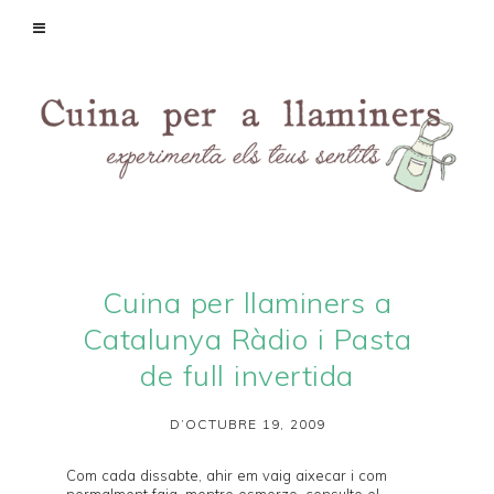
Cuina per llaminers a
Catalunya Ràdio i Pasta
de full invertida
D’OCTUBRE 19, 2009
Com cada dissabte, ahir em vaig aixecar i com
normalment faig, mentre esmorzo, consulto el