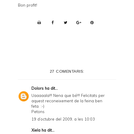
Bon profit!
P
r
i
n
t
e
27 COMENTARIS:
r
F
Dolors
ha dit...
r
Uaaaaala!!! Nena que bé!!! Felicitats per
aquest reconeixement de la feina ben
i
feta. :-)
e
Petons
19 d’octubre del 2009, a les 10:03
n
d
Xiela
ha dit...