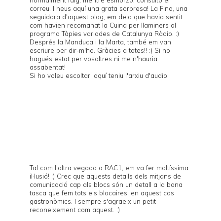
correu. I heus aquí una grata sorpresa! La Fina, una
seguidora d'aquest blog, em deia que havia sentit
com havien recomanat la
Cuina per llaminers
al
programa
Tàpies variades
de
Catalunya Ràdio
. :)
Després la
Manduca
i la
Marta
, també em van
escriure per dir-m'ho. Gràcies a totes!! :) Si no
hagués estat per vosaltres ni me n'hauria
assabentat!
Si ho voleu escoltar, aquí teniu l'arxiu d'audio:
Tal com l'
altra vegada a RAC1
, em va fer moltíssima
il·lusió! :) Crec que aquests detalls dels mitjans de
comunicació cap als blocs són un detall a la bona
tasca que fem tots els blocaires, en aquest cas
gastronòmics. I sempre s'agraeix un petit
reconeixement com aquest. :)