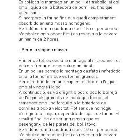
Es col·loca la mantega en un bol, i es treballa, si cal
amb l'ajuda de la batedora de barnilles, fins que
quedi suau.
S'incorpora la farina fins que quedi completament
absorbida en una massa homogènia.
Se li dóna forma quadrada d'uns 15 cm per banda;
s'embolica amb paper film i es reserva a la nevera
un mínim de 2 hores.
- Per a la segona massa:
Primer de tot, es desfà la mantega al microones i es
deixa refredar a temperatura ambient.
En un bol, es barreja la mantega desfeta i refredada
amb la farina fins que es formin grumolls.
Per altra banda, en un recipient es barreja l'aigua
amb el vinagre i la sal.
A continuació, es va afegint a poc a poc la barreja
de l'aigua als grumolls de mantega i farina, tot
remenant amb una forquilla o la batedora de
barnilles a baixa velocitat. Pot ser que no hàgiu
d'afegir tota l'aigua, dependrà del tipus de farina. El
resultat final ha de ser una massa que es
desenganxi de les parets del bol, i tova.
Se li dóna forma quadrada d'uns 10 cm per banda;
s'embolica amb paper film i es reserva a la nevera
un mínim de 2 hores.