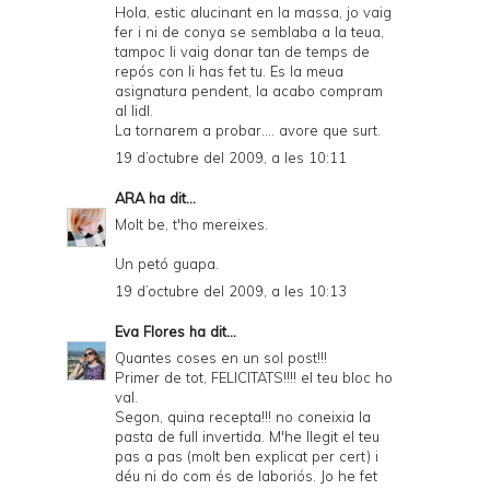
Hola, estic alucinant en la massa, jo vaig
l
fer i ni de conya se semblaba a la teua,
y
tampoc li vaig donar tan de temps de
repós con li has fet tu. Es la meua
a
asignatura pendent, la acabo compram
al lidl.
n
La tornarem a probar.... avore que surt.
d
19 d’octubre del 2009, a les 10:11
P
ARA
ha dit...
D
Molt be, t'ho mereixes.
F
Un petó guapa.
19 d’octubre del 2009, a les 10:13
Eva Flores
ha dit...
Quantes coses en un sol post!!!
Primer de tot, FELICITATS!!!! el teu bloc ho
val.
Segon, quina recepta!!! no coneixia la
pasta de full invertida. M'he llegit el teu
pas a pas (molt ben explicat per cert) i
déu ni do com és de laboriós. Jo he fet