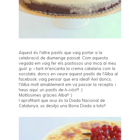
Aquest és l'altre pastís que vaig portar a la
celebració
de diumenge passat. Com aquesta
vegada em vaig fer els pastissos una mica al meu
gust :p, i tant m'encanta la crema catalana com la
xocolata, doncs en veure aquest pastís de l'
Alba
al
facebook, vaig pensar que era ideal! Així doncs,
l'Alba molt amablement em va passar la recepta, i
heus aquí: un pastís de-li-ciós!!! ;)
Moltíssimes gràcies Alba!! :)
I aprofitant que avui és la Diada Nacional de
Catalunya, us desitjo una Bona Diada a tots!!