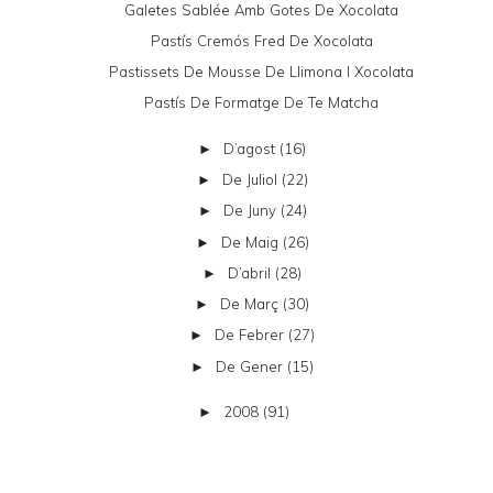
Galetes Sablée Amb Gotes De Xocolata
Pastís Cremós Fred De Xocolata
Pastissets De Mousse De Llimona I Xocolata
Pastís De Formatge De Te Matcha
D’agost
(16)
►
De Juliol
(22)
►
De Juny
(24)
►
De Maig
(26)
►
D’abril
(28)
►
De Març
(30)
►
De Febrer
(27)
►
De Gener
(15)
►
2008
(91)
►