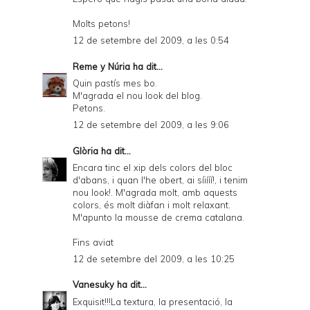
Molts petons!
12 de setembre del 2009, a les 0:54
Reme y Núria
ha dit...
Quin pastís mes bo.
M'agrada el nou look del blog.
Petons.
12 de setembre del 2009, a les 9:06
Glòria
ha dit...
Encara tinc el xip dels colors del bloc
d'abans, i quan l'he obert, ai síiííí!, i tenim
nou look!. M'agrada molt, amb aquests
colors, és molt diàfan i molt relaxant.
M'apunto la mousse de crema catalana.
Fins aviat
12 de setembre del 2009, a les 10:25
Vanesuky
ha dit...
Exquisit!!!La textura, la presentació, la