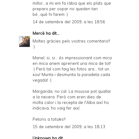
millor...a mi em fa ràbia que els plats que
preparo per sopar no queden tan
bé...què hi farem ;)
14 de setembre del 2009, a les 18:56
Mercè
ha dit...
Moltes gràcies pels vostres comentaris!!
:)
Manel, si, si... és impressionant com mica
en mica anem aprenent una mica de tot!
:) Però tal com faig les fotos ara... tot un
xou! Munta i desmunta la paradeta cada
vegada! :(
Margarida, no cal. La mousse pot quallar
a la nevera. Però com eren dies de
molta calor i la recepta de l'Alba així ho
indicava, ho vaig fer així.
Petons a tots/es!!
15 de setembre del 2009, a les 18:13
Unknown
ha dit...