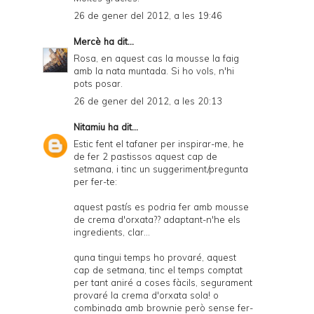
26 de gener del 2012, a les 19:46
Mercè
ha dit...
Rosa, en aquest cas la mousse la faig
amb la nata muntada. Si ho vols, n'hi
pots posar.
26 de gener del 2012, a les 20:13
Nitamiu
ha dit...
Estic fent el tafaner per inspirar-me, he
de fer 2 pastissos aquest cap de
setmana, i tinc un suggeriment/pregunta
per fer-te:
aquest pastís es podria fer amb mousse
de crema d'orxata?? adaptant-n'he els
ingredients, clar...
quna tingui temps ho provaré, aquest
cap de setmana, tinc el temps comptat
per tant aniré a coses fàcils, segurament
provaré la crema d'orxata sola! o
combinada amb brownie però sense fer-