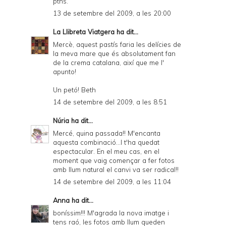
ptns.
13 de setembre del 2009, a les 20:00
La Llibreta Viatgera
ha dit...
Mercè, aquest pastís faria les delícies de
la meva mare que és absolutament fan
de la crema catalana, així que me l'
apunto!
Un petó! Beth
14 de setembre del 2009, a les 8:51
Núria
ha dit...
Mercé, quina passada!! M'encanta
aquesta combinació...I t'ha quedat
espectacular. En el meu cas, en el
moment que vaig començar a fer fotos
amb llum natural el canvi va ser radical!!
14 de setembre del 2009, a les 11:04
Anna
ha dit...
boníssim!!! M'agrada la nova imatge i
tens raó, les fotos amb llum queden