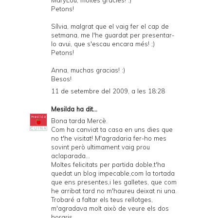
MaryLou, moltes gràcies! :)
Petons!
Sílvia, malgrat que el vaig fer el cap de
setmana, me l'he guardat per presentar-
lo avui, que s'escau encara més! ;)
Petons!
Anna, muchas gracias! :)
Besos!
11 de setembre del 2009, a les 18:28
Mesilda
ha dit...
Bona tarda Mercè.
Com ha canviat ta casa en uns dies que
no t'he visitat! M'agradaria fer-ho mes
sovint però ultimament vaig prou
aclaparada...
Moltes felicitats per partida doble,t'ha
quedat un blog impecable,com la tortada
que ens presentes,i les galletes, que com
he arribat tard no m'haureu deixat ni una.
Trobaré a faltar els teus rellotges,
m'agradava molt això de veure els dos
horaris.