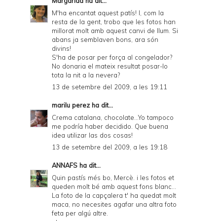
Margarida
ha dit...
M'ha encantat aquest patís! I, com la
resta de la gent, trobo que les fotos han
millorat molt amb aquest canvi de llum. Si
abans ja semblaven bons, ara són
divins!
S'ha de posar per força al congelador?
No donaria el mateix resultat posar-lo
tota la nit a la nevera?
13 de setembre del 2009, a les 19:11
marilu perez
ha dit...
Crema catalana, chocolate...Yo tampoco
me podría haber decidido. Que buena
idea utilizar las dos cosas!
13 de setembre del 2009, a les 19:18
ANNAFS
ha dit...
Quin pastís més bo, Mercè. i les fotos et
queden molt bé amb aquest fons blanc...
La foto de la capçalera t' ha quedat molt
maca, no necesites agafar una altra foto
feta per algú altre.