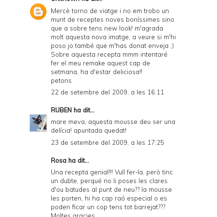
Mercè torno de viatge i no em trobo un
munt de receptes noves boníssimes sino
que a sobre tens new look! m'agrada
molt aquesta nova imatge, a veure si m'hi
poso jo també que m'has donat enveja ;)
Sobre aquesta recepta mmm intentaré
fer el meu remake aquest cap de
setmana, ha d'estar deliciosa!!
petons
22 de setembre del 2009, a les 16:11
RUBEN
ha dit...
mare meva, aquesta mousse deu ser una
delícia! apuntada quedat!
23 de setembre del 2009, a les 17:25
Rosa ha dit...
Una recepta genial!!! Vull fer-la, però tinc
un dubte, perqué no li poses les clares
d'ou batudes al punt de neu?? la mousse
les porten, hi ha cap raó especial o es
poden ficar un cop tens tot barrejat???
Moltes gracies.