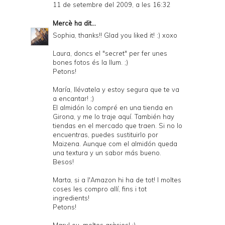
11 de setembre del 2009, a les 16:32
Mercè
ha dit...
Sophia, thanks!! Glad you liked it! :) xoxo
Laura, doncs el "secret" per fer unes
bones fotos és la llum. ;)
Petons!
María, llévatela y estoy segura que te va
a encantar! ;)
El almidón lo compré en una tienda en
Girona, y me lo traje aquí. También hay
tiendas en el mercado que traen. Si no lo
encuentras, puedes sustituirlo por
Maizena. Aunque com el almidón queda
una textura y un sabor más bueno.
Besos!
Marta, si a l'Amazon hi ha de tot! I moltes
coses les compro allí, fins i tot
ingredients!
Petons!