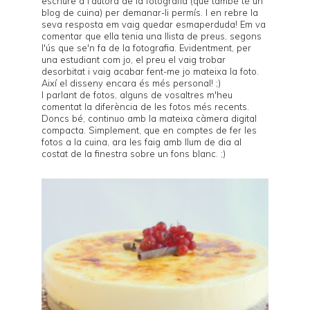
escriure a l'autora de la fotografia (que també té un
blog de cuina) per demanar-li permís. I en rebre la
seva resposta em vaig quedar esmaperduda! Em va
comentar que ella tenia una llista de preus, segons
l'ús que se'n fa de la fotografia. Evidentment, per
una estudiant com jo, el preu el vaig trobar
desorbitat i vaig acabar fent-me jo mateixa la foto.
Així el disseny encara és més personal! ;)
I parlant de fotos, alguns de vosaltres m'heu
comentat la diferència de les fotos més recents.
Doncs bé, continuo amb la mateixa càmera digital
compacta. Simplement, que en comptes de fer les
fotos a la cuina, ara les faig amb llum de dia al
costat de la finestra sobre un fons blanc. ;)