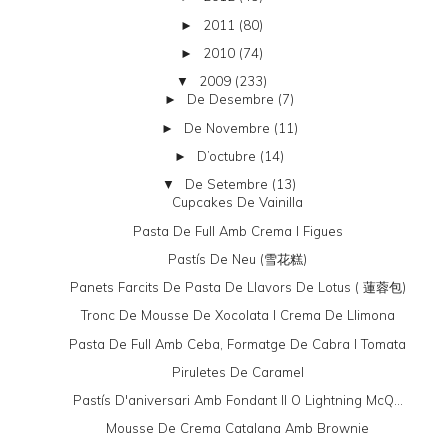
2011
(80)
►
2010
(74)
►
2009
(233)
▼
De Desembre
(7)
►
De Novembre
(11)
►
D’octubre
(14)
►
De Setembre
(13)
▼
Cupcakes De Vainilla
Pasta De Full Amb Crema I Figues
Pastís De Neu (雪花糕)
Panets Farcits De Pasta De Llavors De Lotus ( 蓮蓉包)
Tronc De Mousse De Xocolata I Crema De Llimona
Pasta De Full Amb Ceba, Formatge De Cabra I Tomata
Piruletes De Caramel
Pastís D'aniversari Amb Fondant II O Lightning McQ...
Mousse De Crema Catalana Amb Brownie