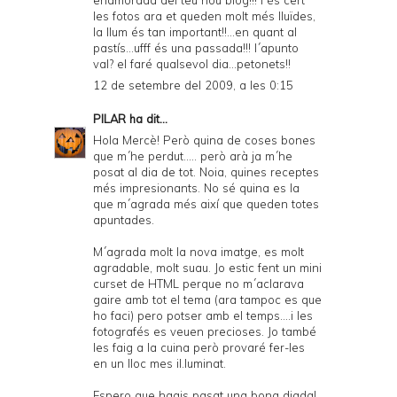
enamorada del teu nou blog!!! i és cert
les fotos ara et queden molt més lluïdes,
la llum és tan important!!...en quant al
pastís...ufff és una passada!!! l´apunto
val? el faré qualsevol dia...petonets!!
12 de setembre del 2009, a les 0:15
PILAR
ha dit...
Hola Mercè! Però quina de coses bones
que m´he perdut..... però arà ja m´he
posat al dia de tot. Noia, quines receptes
més impresionants. No sé quina es la
que m´agrada més així que queden totes
apuntades.
M´agrada molt la nova imatge, es molt
agradable, molt suau. Jo estic fent un mini
curset de HTML perque no m´aclarava
gaire amb tot el tema (ara tampoc es que
ho faci) pero potser amb el temps....i les
fotografés es veuen precioses. Jo també
les faig a la cuina però provaré fer-les
en un lloc mes il.luminat.
Espero que hagis pasat una bona diada!