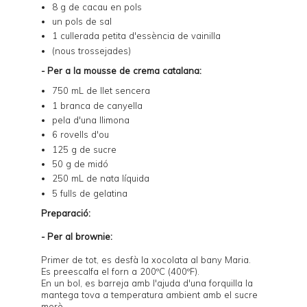
8 g de
cacau en pols
un pols de sal
1 cullerada petita d'essència de vainilla
(nous trossejades)
- Per a la mousse de crema catalana:
750 mL de llet sencera
1 branca de canyella
pela d'una llimona
6 rovells d'ou
125 g de sucre
50 g de midó
250 mL de nata líquida
5 fulls de gelatina
Preparació:
- Per al brownie:
Primer de tot, es desfà la xocolata al bany Maria.
Es preescalfa el forn a 200ºC (400ºF).
En un bol, es barreja amb l'ajuda d'una forquilla la
mantega tova a temperatura ambient amb el sucre
morè.