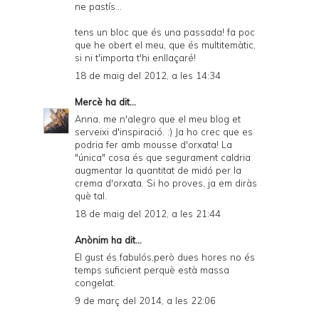
ne pastís...
tens un bloc que és una passada! fa poc
que he obert el meu, que és multitemàtic,
si ni t'importa t'hi enllaçaré!
18 de maig del 2012, a les 14:34
Mercè
ha dit...
Anna, me n'alegro que el meu blog et
serveixi d'inspiració. :) Ja ho crec que es
podria fer amb mousse d'orxata! La
"única" cosa és que segurament caldria
augmentar la quantitat de midó per la
crema d'orxata. Si ho proves, ja em diràs
què tal.
18 de maig del 2012, a les 21:44
Anònim ha dit...
El gust és fabulós,però dues hores no és
temps suficient perquè està massa
congelat.
9 de març del 2014, a les 22:06