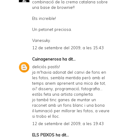
combinació de la crema catalana sobre
una base de brownie!!
Ets increible!
Un petonet preciosa.
Vanesuky.
12 de setembre del 2009, a les 15:43
Cuinagenerosa
ha dit...
deliciós pastís!
ja m'havia adonat del canvi de fons en
les fotos, sembla mentida però amb el
temps anem aprenent una mica de tot,
oi? disseny, programació, fotografia...
estàs feta una artista complerta.
jo també tinc ganes de muntar un
raconet amb un fons blanc i una bona
il·luminació per millorar les fotos, a veure
si trobo el lloc.
12 de setembre del 2009, a les 19:43
ELS PEIXOS
ha dit...