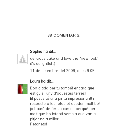
i
n
t
e
38 COMENTARIS:
r
F
Sophia
ha dit...
r
delicious cake and love the "new look"
it's delightful :)
i
11 de setembre del 2009, a les 9:05
e
Laura
ha dit...
n
Bon diada per tu també! encara que
d
estiguis lluny d'aquestes terres!!
El pastis té una pinta impresionant! i
l
respecte a les fotos et queden molt bé!!
y
jo hauré de fer un curset, perqué per
molt que ho intenti sembla que van a
a
pitjor no a millor!!
Petonets!
n