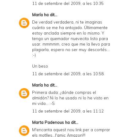
11 de setembre del 2009, a les 10:35
d
María
ha dit...
P
De verdad verdadera, ni te imaginas
D
cuánto se me ha antojado. Últimamente
estoy anclada siempre en lo mismo. Y
F
tengo un quemador nuevecito listo para
usar. mmmmm, creo que me la llevo para
plagiarla, espero no ser muy descortés...
:-)
Un beso
11 de setembre del 2009, a les 10:58
María
ha dit...
Primera duda: ¿dónde compras el
almidón? Ni lo he usado ni lo he visto en
mi vida... :-S
11 de setembre del 2009, a les 11:12
Marta Padenous
ha dit...
M'encanta aquest nou link per a comprar
els motlles...l'amic Amazon!!!