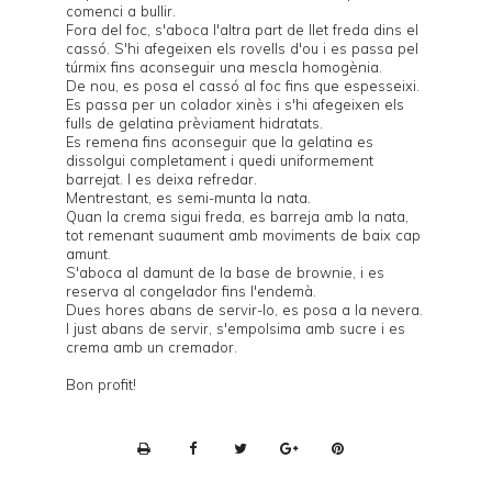
comenci a bullir.
Fora del foc, s'aboca l'altra part de llet freda dins el
cassó. S'hi afegeixen els rovells d'ou i es passa pel
túrmix fins aconseguir una mescla homogènia.
De nou, es posa el cassó al foc fins que espesseixi.
Es passa per un colador xinès i s'hi afegeixen els
fulls de gelatina prèviament hidratats.
Es remena fins aconseguir que la gelatina es
dissolgui completament i quedi uniformement
barrejat. I es deixa refredar.
Mentrestant, es semi-munta la nata.
Quan la crema sigui freda, es barreja amb la nata,
tot remenant suaument amb moviments de baix cap
amunt.
S'aboca al damunt de la base de brownie, i es
reserva al congelador fins l'endemà.
Dues hores abans de servir-lo, es posa a la nevera.
I just abans de servir, s'empolsima amb sucre i es
crema amb un cremador.
Bon profit!
P
r