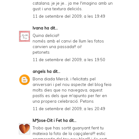
catalana, je je je... ja me l'imagino amb un
gust i una textura deliciós.
11 de setembre del 2009, a les 19:49
Ivana
ha dit...
Quina delicia!!
només amb el canvi de llum les fotos
canvien una passada!! oi!
petonets
11 de setembre del 2009, a les 19:50
angels
ha dit...
Bona diada Mercè, i felicitats pel
aniversari i pel nou aspecte del blog feia
molts dies que no navegava, aquest
pastís es dels que m'apunto per fer en
una propera celebració. Petons
11 de setembre del 2009, a les 20:49
MªJose-Dit i Fet
ha dit...
Trobo que has sortit guanyant fent tu
mateixa la foto de la capçalera!!! estic