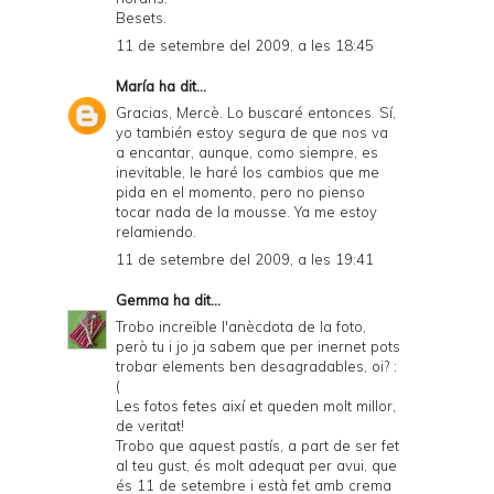
Besets.
11 de setembre del 2009, a les 18:45
María
ha dit...
Gracias, Mercè. Lo buscaré entonces. Sí,
yo también estoy segura de que nos va
a encantar, aunque, como siempre, es
inevitable, le haré los cambios que me
pida en el momento, pero no pienso
tocar nada de la mousse. Ya me estoy
relamiendo.
11 de setembre del 2009, a les 19:41
Gemma
ha dit...
Trobo increïble l'anècdota de la foto,
però tu i jo ja sabem que per inernet pots
trobar elements ben desagradables, oi? :
(
Les fotos fetes així et queden molt millor,
de veritat!
Trobo que aquest pastís, a part de ser fet
al teu gust, és molt adequat per avui, que
és 11 de setembre i està fet amb crema