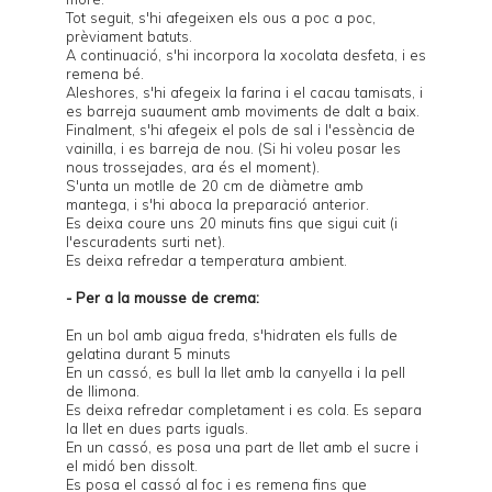
Tot seguit, s'hi afegeixen els ous a poc a poc,
prèviament batuts.
A continuació, s'hi incorpora la xocolata desfeta, i es
remena bé.
Aleshores, s'hi afegeix la farina i el cacau tamisats, i
es barreja suaument amb moviments de dalt a baix.
Finalment, s'hi afegeix el pols de sal i l'essència de
vainilla, i es barreja de nou. (Si hi voleu posar les
nous trossejades, ara és el moment).
S'unta un
motlle
de 20 cm de diàmetre amb
mantega, i s'hi aboca la preparació anterior.
Es deixa coure uns 20 minuts fins que sigui cuit (i
l'escuradents surti net).
Es deixa refredar a temperatura ambient.
- Per a la mousse de crema:
En un bol amb aigua freda, s'hidraten els fulls de
gelatina durant 5 minuts
En un cassó, es bull la llet amb la canyella i la pell
de llimona.
Es deixa refredar completament i es cola. Es separa
la llet en dues parts iguals.
En un cassó, es posa una part de llet amb el sucre i
el midó ben dissolt.
Es posa el cassó al foc i es remena fins que