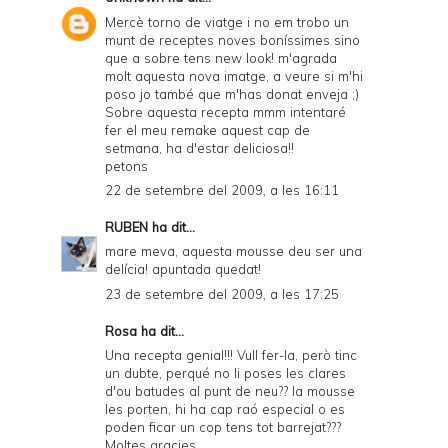
Mercè torno de viatge i no em trobo un
munt de receptes noves boníssimes sino
que a sobre tens new look! m'agrada
molt aquesta nova imatge, a veure si m'hi
poso jo també que m'has donat enveja ;)
Sobre aquesta recepta mmm intentaré
fer el meu remake aquest cap de
setmana, ha d'estar deliciosa!!
petons
22 de setembre del 2009, a les 16:11
RUBEN
ha dit...
mare meva, aquesta mousse deu ser una
delícia! apuntada quedat!
23 de setembre del 2009, a les 17:25
Rosa ha dit...
Una recepta genial!!! Vull fer-la, però tinc
un dubte, perqué no li poses les clares
d'ou batudes al punt de neu?? la mousse
les porten, hi ha cap raó especial o es
poden ficar un cop tens tot barrejat???
Moltes gracies.