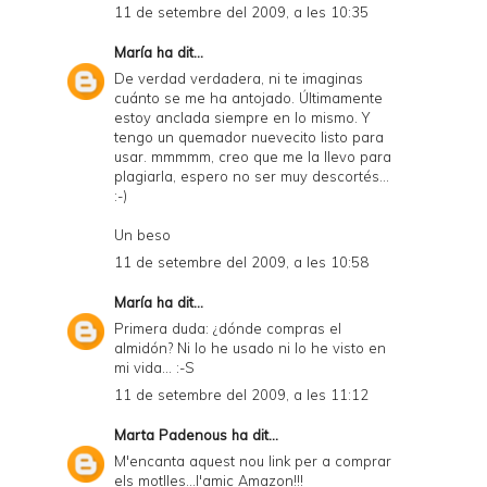
11 de setembre del 2009, a les 10:35
d
María
ha dit...
P
De verdad verdadera, ni te imaginas
D
cuánto se me ha antojado. Últimamente
estoy anclada siempre en lo mismo. Y
F
tengo un quemador nuevecito listo para
usar. mmmmm, creo que me la llevo para
plagiarla, espero no ser muy descortés...
:-)
Un beso
11 de setembre del 2009, a les 10:58
María
ha dit...
Primera duda: ¿dónde compras el
almidón? Ni lo he usado ni lo he visto en
mi vida... :-S
11 de setembre del 2009, a les 11:12
Marta Padenous
ha dit...
M'encanta aquest nou link per a comprar
els motlles...l'amic Amazon!!!