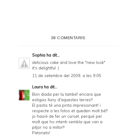
i
n
t
e
38 COMENTARIS:
r
F
Sophia
ha dit...
r
delicious cake and love the "new look"
it's delightful :)
i
11 de setembre del 2009, a les 9:05
e
Laura
ha dit...
n
Bon diada per tu també! encara que
d
estiguis lluny d'aquestes terres!!
El pastis té una pinta impresionant! i
l
respecte a les fotos et queden molt bé!!
y
jo hauré de fer un curset, perqué per
molt que ho intenti sembla que van a
a
pitjor no a millor!!
Petonets!
n