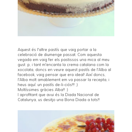
Aquest és l'altre pastís que vaig portar a la
celebració
de diumenge passat. Com aquesta
vegada em vaig fer els pastissos una mica al meu
gust :p, i tant m'encanta la crema catalana com la
xocolata, doncs en veure aquest pastís de l'
Alba
al
facebook, vaig pensar que era ideal! Així doncs,
l'Alba molt amablement em va passar la recepta, i
heus aquí: un pastís de-li-ciós!!! ;)
Moltíssimes gràcies Alba!! :)
I aprofitant que avui és la Diada Nacional de
Catalunya, us desitjo una Bona Diada a tots!!