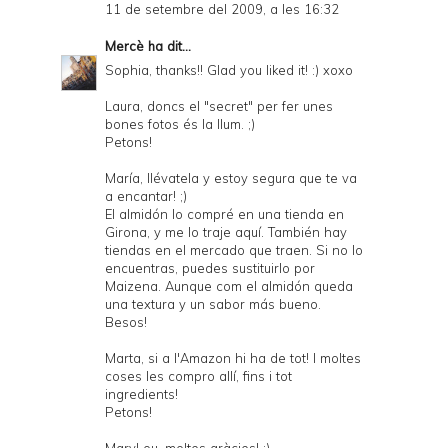
11 de setembre del 2009, a les 16:32
Mercè
ha dit...
Sophia, thanks!! Glad you liked it! :) xoxo
Laura, doncs el "secret" per fer unes
bones fotos és la llum. ;)
Petons!
María, llévatela y estoy segura que te va
a encantar! ;)
El almidón lo compré en una tienda en
Girona, y me lo traje aquí. También hay
tiendas en el mercado que traen. Si no lo
encuentras, puedes sustituirlo por
Maizena. Aunque com el almidón queda
una textura y un sabor más bueno.
Besos!
Marta, si a l'Amazon hi ha de tot! I moltes
coses les compro allí, fins i tot
ingredients!
Petons!