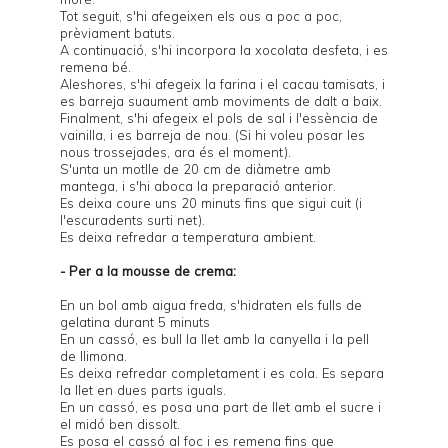
Tot seguit, s'hi afegeixen els ous a poc a poc,
prèviament batuts.
A continuació, s'hi incorpora la xocolata desfeta, i es
remena bé.
Aleshores, s'hi afegeix la farina i el cacau tamisats, i
es barreja suaument amb moviments de dalt a baix.
Finalment, s'hi afegeix el pols de sal i l'essència de
vainilla, i es barreja de nou. (Si hi voleu posar les
nous trossejades, ara és el moment).
S'unta un
motlle
de 20 cm de diàmetre amb
mantega, i s'hi aboca la preparació anterior.
Es deixa coure uns 20 minuts fins que sigui cuit (i
l'escuradents surti net).
Es deixa refredar a temperatura ambient.
- Per a la mousse de crema:
En un bol amb aigua freda, s'hidraten els fulls de
gelatina durant 5 minuts
En un cassó, es bull la llet amb la canyella i la pell
de llimona.
Es deixa refredar completament i es cola. Es separa
la llet en dues parts iguals.
En un cassó, es posa una part de llet amb el sucre i
el midó ben dissolt.
Es posa el cassó al foc i es remena fins que