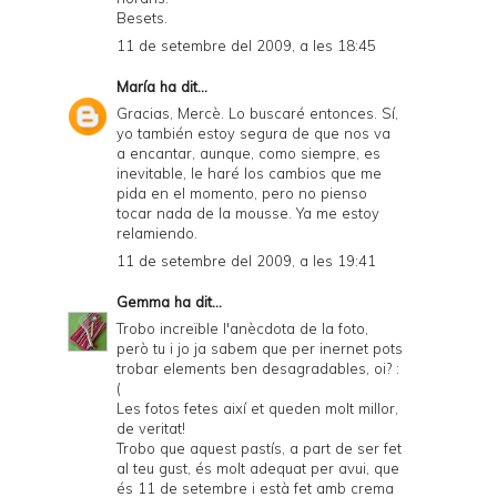
Besets.
11 de setembre del 2009, a les 18:45
María
ha dit...
Gracias, Mercè. Lo buscaré entonces. Sí,
yo también estoy segura de que nos va
a encantar, aunque, como siempre, es
inevitable, le haré los cambios que me
pida en el momento, pero no pienso
tocar nada de la mousse. Ya me estoy
relamiendo.
11 de setembre del 2009, a les 19:41
Gemma
ha dit...
Trobo increïble l'anècdota de la foto,
però tu i jo ja sabem que per inernet pots
trobar elements ben desagradables, oi? :
(
Les fotos fetes així et queden molt millor,
de veritat!
Trobo que aquest pastís, a part de ser fet
al teu gust, és molt adequat per avui, que
és 11 de setembre i està fet amb crema