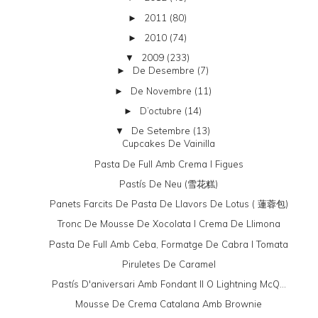
2011
(80)
►
2010
(74)
►
2009
(233)
▼
De Desembre
(7)
►
De Novembre
(11)
►
D’octubre
(14)
►
De Setembre
(13)
▼
Cupcakes De Vainilla
Pasta De Full Amb Crema I Figues
Pastís De Neu (雪花糕)
Panets Farcits De Pasta De Llavors De Lotus ( 蓮蓉包)
Tronc De Mousse De Xocolata I Crema De Llimona
Pasta De Full Amb Ceba, Formatge De Cabra I Tomata
Piruletes De Caramel
Pastís D'aniversari Amb Fondant II O Lightning McQ...
Mousse De Crema Catalana Amb Brownie