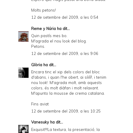
Molts petons!
12 de setembre del 2009, a les 0:54
Reme y Núria
ha dit...
Quin pastís mes bo.
M'agrada el nou look del blog.
Petons.
12 de setembre del 2009, a les 9:06
Glòria
ha dit...
Encara tinc el xip dels colors del bloc
d'abans, i quan l'he obert, ai síiííí!, i tenim
nou look!. M'agrada molt, amb aquests
colors, és molt diàfan i molt relaxant.
M'apunto la mousse de crema catalana.
Fins aviat
12 de setembre del 2009, a les 10:25
Vanesuky
ha dit...
Exquisit!!!La textura, la presentació, la