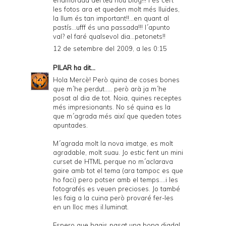
enamorada del teu nou blog!!! i és cert
les fotos ara et queden molt més lluïdes,
la llum és tan important!!...en quant al
pastís...ufff és una passada!!! l´apunto
val? el faré qualsevol dia...petonets!!
12 de setembre del 2009, a les 0:15
PILAR
ha dit...
Hola Mercè! Però quina de coses bones
que m´he perdut..... però arà ja m´he
posat al dia de tot. Noia, quines receptes
més impresionants. No sé quina es la
que m´agrada més així que queden totes
apuntades.
M´agrada molt la nova imatge, es molt
agradable, molt suau. Jo estic fent un mini
curset de HTML perque no m´aclarava
gaire amb tot el tema (ara tampoc es que
ho faci) pero potser amb el temps....i les
fotografés es veuen precioses. Jo també
les faig a la cuina però provaré fer-les
en un lloc mes il.luminat.
Espero que hagis pasat una bona diada!