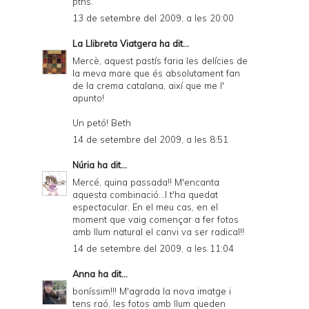
ptns.
13 de setembre del 2009, a les 20:00
La Llibreta Viatgera
ha dit...
Mercè, aquest pastís faria les delícies de
la meva mare que és absolutament fan
de la crema catalana, així que me l'
apunto!
Un petó! Beth
14 de setembre del 2009, a les 8:51
Núria
ha dit...
Mercé, quina passada!! M'encanta
aquesta combinació...I t'ha quedat
espectacular. En el meu cas, en el
moment que vaig començar a fer fotos
amb llum natural el canvi va ser radical!!
14 de setembre del 2009, a les 11:04
Anna
ha dit...
boníssim!!! M'agrada la nova imatge i
tens raó, les fotos amb llum queden