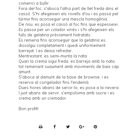
comenci a bullir.
Fora del foc, s'aboca l'altra part de llet freda dins el
cassó. S'hi afegeixen els rovells d'ou i es passa pel
túrmix fins aconseguir una mescla homogènia.
De nou, es posa el cassó al foc fins que espesseixi.
Es passa per un colador xinès i s'hi afegeixen els
fulls de gelatina prèviament hidratats.
Es remena fins aconseguir que la gelatina es
dissolgui completament i quedi uniformement
barrejat. I es deixa refredar.
Mentrestant, es semi-munta la nata.
Quan la crema sigui freda, es barreja amb la nata,
tot remenant suaument amb moviments de baix cap
amunt.
S'aboca al damunt de la base de brownie, i es
reserva al congelador fins l'endemà.
Dues hores abans de servir-lo, es posa a la nevera.
I just abans de servir, s'empolsima amb sucre i es
crema amb un cremador.
Bon profit!
P
r