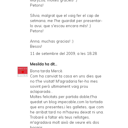
MaryLou, moltes gràcies! :)
Petons!
Sílvia, malgrat que el vaig fer el cap de
setmana, me l'he guardat per presentar-
lo avui, que s'escau encara més! ;)
Petons!
Anna, muchas gracias! :)
Besos!
11 de setembre del 2009, a les 18:28
Mesilda
ha dit...
Bona tarda Mercè.
Com ha canviat ta casa en uns dies que
no t'he visitat! M'agradaria fer-ho mes
sovint però ultimament vaig prou
aclaparada...
Moltes felicitats per partida doble,t'ha
quedat un blog impecable,com la tortada
que ens presentes,i les galletes, que com
he arribat tard no m'haureu deixat ni una.
Trobaré a faltar els teus rellotges,
m'agradava molt això de veure els dos
horaris.