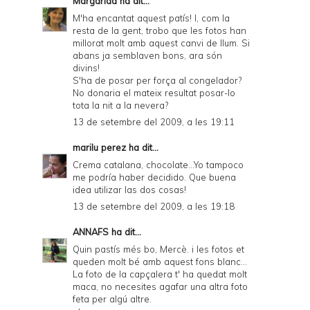
Margarida
ha dit...
M'ha encantat aquest patís! I, com la
resta de la gent, trobo que les fotos han
millorat molt amb aquest canvi de llum. Si
abans ja semblaven bons, ara són
divins!
S'ha de posar per força al congelador?
No donaria el mateix resultat posar-lo
tota la nit a la nevera?
13 de setembre del 2009, a les 19:11
marilu perez
ha dit...
Crema catalana, chocolate...Yo tampoco
me podría haber decidido. Que buena
idea utilizar las dos cosas!
13 de setembre del 2009, a les 19:18
ANNAFS
ha dit...
Quin pastís més bo, Mercè. i les fotos et
queden molt bé amb aquest fons blanc...
La foto de la capçalera t' ha quedat molt
maca, no necesites agafar una altra foto
feta per algú altre.