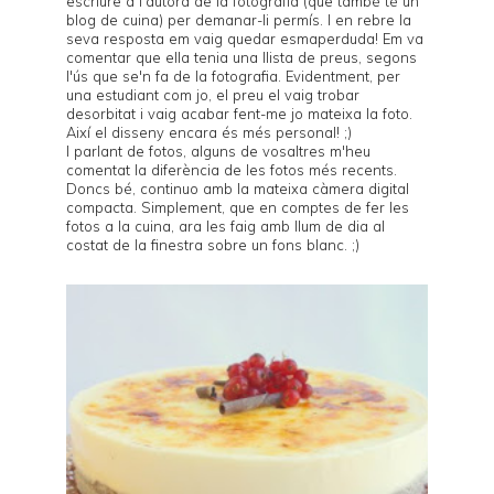
escriure a l'autora de la fotografia (que també té un
blog de cuina) per demanar-li permís. I en rebre la
seva resposta em vaig quedar esmaperduda! Em va
comentar que ella tenia una llista de preus, segons
l'ús que se'n fa de la fotografia. Evidentment, per
una estudiant com jo, el preu el vaig trobar
desorbitat i vaig acabar fent-me jo mateixa la foto.
Així el disseny encara és més personal! ;)
I parlant de fotos, alguns de vosaltres m'heu
comentat la diferència de les fotos més recents.
Doncs bé, continuo amb la mateixa càmera digital
compacta. Simplement, que en comptes de fer les
fotos a la cuina, ara les faig amb llum de dia al
costat de la finestra sobre un fons blanc. ;)