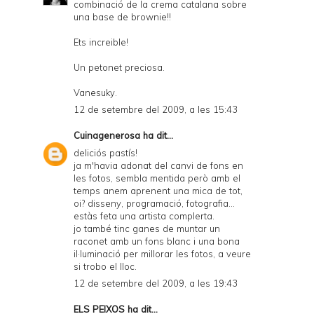
combinació de la crema catalana sobre
una base de brownie!!
Ets increible!
Un petonet preciosa.
Vanesuky.
12 de setembre del 2009, a les 15:43
Cuinagenerosa
ha dit...
deliciós pastís!
ja m'havia adonat del canvi de fons en
les fotos, sembla mentida però amb el
temps anem aprenent una mica de tot,
oi? disseny, programació, fotografia...
estàs feta una artista complerta.
jo també tinc ganes de muntar un
raconet amb un fons blanc i una bona
il·luminació per millorar les fotos, a veure
si trobo el lloc.
12 de setembre del 2009, a les 19:43
ELS PEIXOS
ha dit...