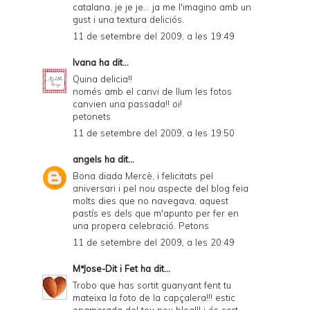
catalana, je je je... ja me l'imagino amb un
gust i una textura deliciós.
11 de setembre del 2009, a les 19:49
Ivana
ha dit...
Quina delicia!!
només amb el canvi de llum les fotos
canvien una passada!! oi!
petonets
11 de setembre del 2009, a les 19:50
angels
ha dit...
Bona diada Mercè, i felicitats pel
aniversari i pel nou aspecte del blog feia
molts dies que no navegava, aquest
pastís es dels que m'apunto per fer en
una propera celebració. Petons
11 de setembre del 2009, a les 20:49
MªJose-Dit i Fet
ha dit...
Trobo que has sortit guanyant fent tu
mateixa la foto de la capçalera!!! estic