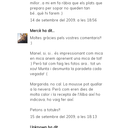
millor...a mi em fa ràbia que els plats que
preparo per sopar no queden tan
bé...què hi farem ;)
14 de setembre del 2009, a les 18:56
Mercè
ha dit...
Moltes gràcies pels vostres comentaris!!
:)
Manel, si, si... és impressionant com mica
en mica anem aprenent una mica de tot!
:) Però tal com faig les fotos ara... tot un
xou! Munta i desmunta la paradeta cada
vegada! :(
Margarida, no cal. La mousse pot quallar
a la nevera. Però com eren dies de
molta calor i la recepta de l'Alba així ho
indicava, ho vaig fer així.
Petons a tots/es!!
15 de setembre del 2009, a les 18:13
Unknown
ha dit...