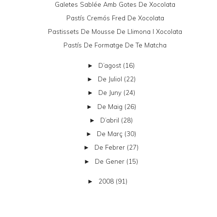
Galetes Sablée Amb Gotes De Xocolata
Pastís Cremós Fred De Xocolata
Pastissets De Mousse De Llimona I Xocolata
Pastís De Formatge De Te Matcha
D’agost
(16)
►
De Juliol
(22)
►
De Juny
(24)
►
De Maig
(26)
►
D’abril
(28)
►
De Març
(30)
►
De Febrer
(27)
►
De Gener
(15)
►
2008
(91)
►