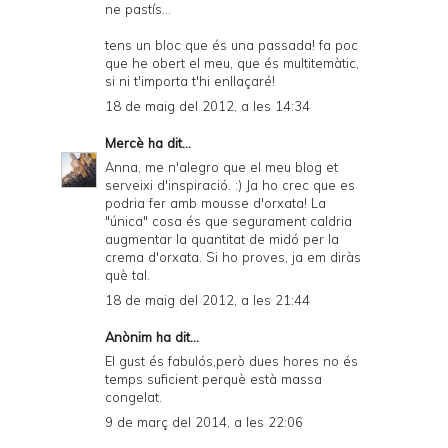
ne pastís...
tens un bloc que és una passada! fa poc
que he obert el meu, que és multitemàtic,
si ni t'importa t'hi enllaçaré!
18 de maig del 2012, a les 14:34
Mercè
ha dit...
Anna, me n'alegro que el meu blog et
serveixi d'inspiració. :) Ja ho crec que es
podria fer amb mousse d'orxata! La
"única" cosa és que segurament caldria
augmentar la quantitat de midó per la
crema d'orxata. Si ho proves, ja em diràs
què tal.
18 de maig del 2012, a les 21:44
Anònim ha dit...
El gust és fabulós,però dues hores no és
temps suficient perquè està massa
congelat.
9 de març del 2014, a les 22:06