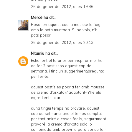
26 de gener del 2012, a les 19:46
Mercè
ha dit...
Rosa, en aquest cas la mousse la faig
amb la nata muntada. Si ho vols, n'hi
pots posar.
26 de gener del 2012, a les 20:13
Nitamiu
ha dit...
Estic fent el tafaner per inspirar-me, he
de fer 2 pastissos aquest cap de
setmana, i tinc un suggeriment/pregunta
per fer-te:
aquest pastís es podria fer amb mousse
de crema d'orxata?? adaptant-n'he els
ingredients, clar...
quna tingui temps ho provaré, aquest
cap de setmana, tinc el temps comptat
per tant aniré a coses fàcils, segurament
provaré la crema d'orxata sola! o
combinada amb brownie però sense fer-