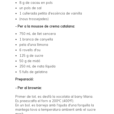
8 g de
cacau en pols
un pols de sal
1 cullerada petita d'essència de vainilla
(nous trossejades)
- Per a la mousse de crema catalana:
750 mL de llet sencera
1 branca de canyella
pela d'una llimona
6 rovells d'ou
125 g de sucre
50 g de midó
250 mL de nata líquida
5 fulls de gelatina
Preparació:
- Per al brownie:
Primer de tot, es desfà la xocolata al bany Maria.
Es preescalfa el forn a 200ºC (400ºF).
En un bol, es barreja amb l'ajuda d'una forquilla la
mantega tova a temperatura ambient amb el sucre
morè.