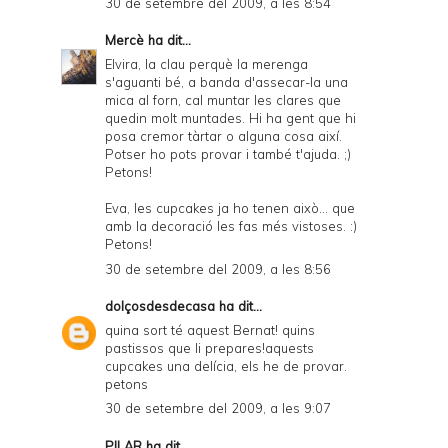
30 de setembre del 2009, a les 8:54
P
D
Mercè
ha dit...
Elvira, la clau perquè la merenga
F
s'aguanti bé, a banda d'assecar-la una
mica al forn, cal muntar les clares que
quedin molt muntades. Hi ha gent que hi
posa cremor tàrtar o alguna cosa així.
Potser ho pots provar i també t'ajuda. ;)
Petons!
Eva, les cupcakes ja ho tenen això... que
amb la decoració les fas més vistoses. :)
Petons!
30 de setembre del 2009, a les 8:56
dolçosdesdecasa
ha dit...
quina sort té aquest Bernat! quins
pastissos que li prepares!aquests
cupcakes una delícia, els he de provar.
petons
30 de setembre del 2009, a les 9:07
PILAR
ha dit...