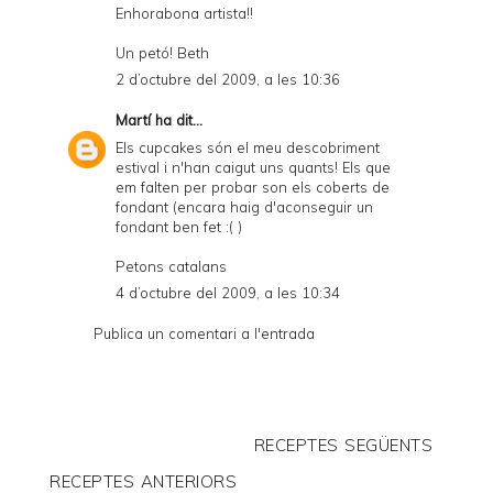
Enhorabona artista!!
Un petó! Beth
2 d’octubre del 2009, a les 10:36
Martí
ha dit...
Els cupcakes són el meu descobriment
estival i n'han caigut uns quants! Els que
em falten per probar son els coberts de
fondant (encara haig d'aconseguir un
fondant ben fet :( )
Petons catalans
4 d’octubre del 2009, a les 10:34
Publica un comentari a l'entrada
RECEPTES SEGÜENTS
RECEPTES ANTERIORS