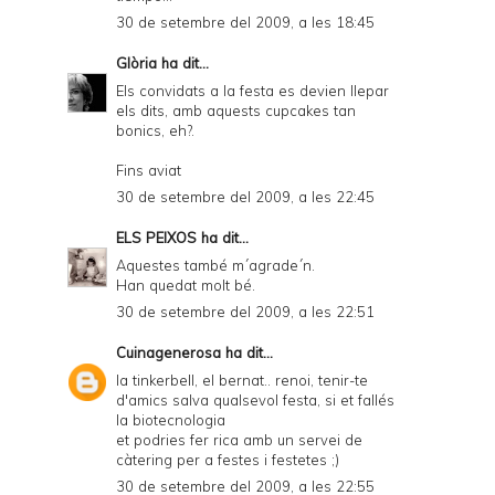
30 de setembre del 2009, a les 18:45
Glòria
ha dit...
Els convidats a la festa es devien llepar
els dits, amb aquests cupcakes tan
bonics, eh?.
Fins aviat
30 de setembre del 2009, a les 22:45
ELS PEIXOS
ha dit...
Aquestes també m´agrade´n.
Han quedat molt bé.
30 de setembre del 2009, a les 22:51
Cuinagenerosa
ha dit...
la tinkerbell, el bernat.. renoi, tenir-te
d'amics salva qualsevol festa, si et fallés
la biotecnologia
et podries fer rica amb un servei de
càtering per a festes i festetes ;)
30 de setembre del 2009, a les 22:55