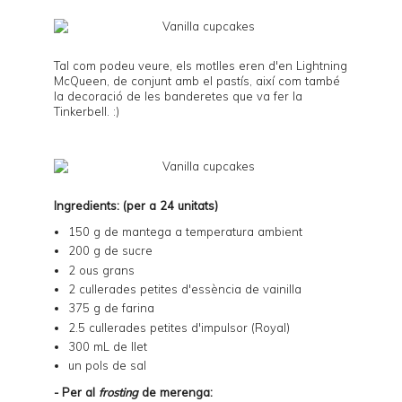
Tal com podeu veure, els motlles eren d'en Lightning
McQueen, de conjunt amb el
pastís
, així com també
la decoració de les banderetes que va fer la
Tinkerbell
. :)
Ingredients: (per a 24 unitats)
150 g de mantega a temperatura ambient
200 g de sucre
2 ous grans
2 cullerades petites d'essència de vainilla
375 g de farina
2.5 cullerades petites d'impulsor (Royal)
300 mL de llet
un pols de sal
- Per al
frosting
de merenga: