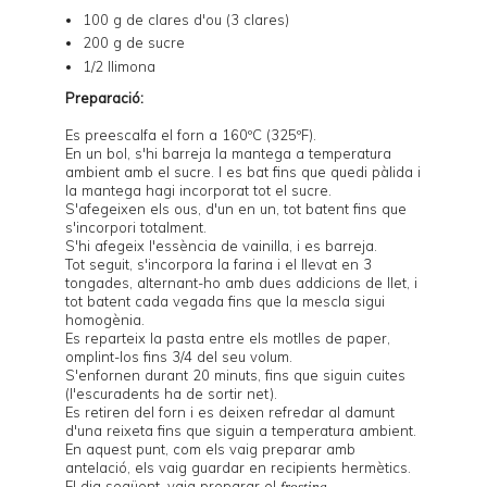
100 g de clares d'ou (3 clares)
200 g de sucre
1/2 llimona
Preparació:
Es preescalfa el forn a 160ºC (325ºF).
En un bol, s'hi barreja la mantega a temperatura
ambient amb el sucre. I es bat fins que quedi pàlida i
la mantega hagi incorporat tot el sucre.
S'afegeixen els ous, d'un en un, tot batent fins que
s'incorpori totalment.
S'hi afegeix l'essència de vainilla, i es barreja.
Tot seguit, s'incorpora la farina i el llevat en 3
tongades, alternant-ho amb dues addicions de llet, i
tot batent cada vegada fins que la mescla sigui
homogènia.
Es reparteix la pasta entre els motlles de paper,
omplint-los fins 3/4 del seu volum.
S'enfornen durant 20 minuts, fins que siguin cuites
(l'escuradents ha de sortir net).
Es retiren del forn i es deixen refredar al damunt
d'una reixeta fins que siguin a temperatura ambient.
En aquest punt, com els vaig preparar amb
antelació, els vaig guardar en recipients hermètics.
El dia següent, vaig preparar el
frosting
.