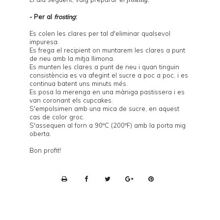
- Per al
frosting
:
Es colen les clares per tal d'eliminar qualsevol
impuresa.
Es frega el recipient on muntarem les clares a punt
de neu amb la mitja llimona.
Es munten les clares a punt de neu i quan tinguin
consistència es va afegint el sucre a poc a poc, i es
continua batent uns minuts més.
Es posa la merenga en una màniga pastissera i es
van coronant els cupcakes.
S'empolsimen amb una mica de sucre, en aquest
cas de color groc.
S'assequen al forn a 90ºC (200ºF) amb la porta mig
oberta.
Bon profit!
P
r
i