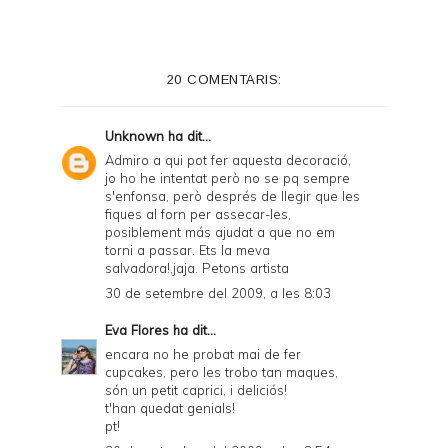
n
t
e
20 COMENTARIS:
r
F
Unknown
ha dit...
r
Admiro a qui pot fer aquesta decoració,
jo ho he intentat però no se pq sempre
i
s'enfonsa, però després de llegir que les
e
fiques al forn per assecar-les,
posiblement más ajudat a que no em
n
torni a passar. Ets la meva
salvadora!,jaja. Petons artista
d
30 de setembre del 2009, a les 8:03
l
Eva Flores
ha dit...
y
encara no he probat mai de fer
a
cupcakes, pero les trobo tan maques,
són un petit caprici, i deliciós!
n
t'han quedat genials!
d
pt!