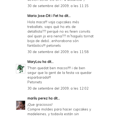
30 de setembre del 2009, a les 11:15
Maria Jose-Dit i Fet
ha dit...
Hola maca!!! vaja cupcakes més
treballats, saps què ho ets de
detallista??? perquè no es feien convits
així quan jo era nena??? m´hagués tornat
boja de debó...enhorabona són
fantàstics!!! petonets
30 de setembre del 2009, a les 11:58
MaryLou
ha dit...
T'han quedat ben macos!!!! i de ben
segur que la gent de la festa va quedar
esparbarada!!!
Petonets
30 de setembre del 2009, a les 12:02
marilu perez
ha dit...
¡Que graciosos!
Compre moldes para hacer cupcakes y
madeleines, y todavía están sin