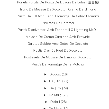
Panets Farcits De Pasta De Llavors De Lotus ( 蓮蓉包)
Tronc De Mousse De Xocolata I Crema De Llimona
Pasta De Full Amb Ceba, Formatge De Cabra I Tomata
Piruletes De Caramel
Pastís D'aniversari Amb Fondant II O Lightning McQ...
Mousse De Crema Catalana Amb Brownie
Galetes Sablée Amb Gotes De Xocolata
Pastís Cremós Fred De Xocolata
Pastissets De Mousse De Llimona I Xocolata
Pastís De Formatge De Te Matcha
D’agost
(16)
►
De Juliol
(22)
►
De Juny
(24)
►
De Maig
(26)
►
D’abril
(28)
►
De Març
(30)
►