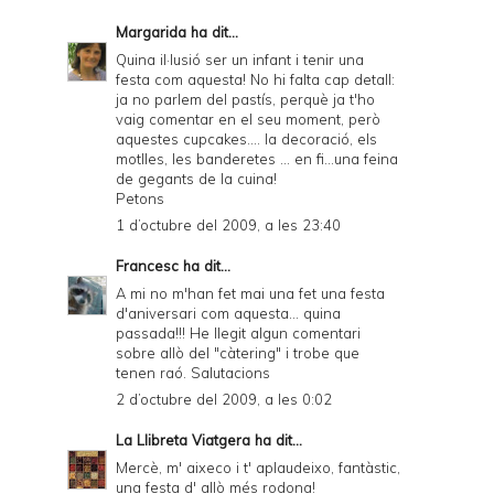
Margarida
ha dit...
Quina il·lusió ser un infant i tenir una
festa com aquesta! No hi falta cap detall:
ja no parlem del pastís, perquè ja t'ho
vaig comentar en el seu moment, però
aquestes cupcakes.... la decoració, els
motlles, les banderetes ... en fi...una feina
de gegants de la cuina!
Petons
1 d’octubre del 2009, a les 23:40
Francesc
ha dit...
A mi no m'han fet mai una fet una festa
d'aniversari com aquesta... quina
passada!!! He llegit algun comentari
sobre allò del "càtering" i trobe que
tenen raó. Salutacions
2 d’octubre del 2009, a les 0:02
La Llibreta Viatgera
ha dit...
Mercè, m' aixeco i t' aplaudeixo, fantàstic,
una festa d' allò més rodona!