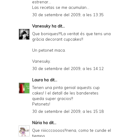
estrenar...
Las recetas se me acumulan...
30 de setembre del 2009, a les 13:35
Vanesuky
ha dit...
Que boniques!!!La veritat és que tens una
gràcia decorant cupcakes!!
Un petonet maca.
Vanesuky.
30 de setembre del 2009, a les 14:12
Laura
ha dit...
Tenen una pinta genial aquests cup
cakes! I el detall de les banderetes
queda super gracios!!
Petonets!
30 de setembre del 2009, a les 15:18
Núria
ha dit...
Que riiiicccoooos!!nena, como te cunde el
tiempo...