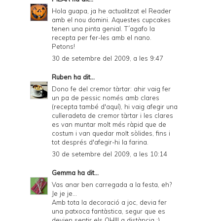
Hola guapa, ja he actualitzat el Reader
amb el nou domini. Aquestes cupcakes
tenen una pinta genial. T´agafo la
recepta per fer-les amb el nano.
Petons!
30 de setembre del 2009, a les 9:47
Ruben
ha dit...
Dono fe del cremor tàrtar: ahir vaig fer
un pa de pessic només amb clares
(recepta també d'aquí), hi vaig afegir una
culleradeta de cremor tàrtar i les clares
es van muntar molt més ràpid que de
costum i van quedar molt sòlides, fins i
tot després d'afegir-hi la farina.
30 de setembre del 2009, a les 10:14
Gemma
ha dit...
Vas anar ben carregada a la festa, eh?
Je je je...
Amb tota la decoració a joc, devia fer
una patxoca fantàstica, segur que es
devien sentir els OH!!! a distància :)