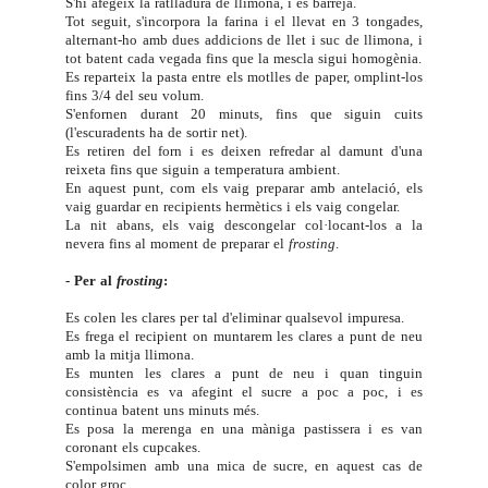
S'hi afegeix la ratlladura de llimona, i es barreja.
Tot seguit, s'incorpora la farina i el llevat en 3 tongades,
alternant-ho amb dues addicions de llet i suc de llimona, i
tot batent cada vegada fins que la mescla sigui homogènia.
Es reparteix la pasta entre els motlles de paper, omplint-los
fins 3/4 del seu volum.
S'enfornen durant 20 minuts, fins que siguin cuits
(l'escuradents ha de sortir net).
Es retiren del forn i es deixen refredar al damunt d'una
reixeta fins que siguin a temperatura ambient.
En aquest punt, com els vaig preparar amb antelació, els
vaig guardar en recipients hermètics i els vaig congelar.
La nit abans, els vaig descongelar col·locant-los a la
nevera fins al moment de preparar el
frosting
.
- Per al
frosting
:
Es colen les clares per tal d'eliminar qualsevol impuresa.
Es frega el recipient on muntarem les clares a punt de neu
amb la mitja llimona.
Es munten les clares a punt de neu i quan tinguin
consistència es va afegint el sucre a poc a poc, i es
continua batent uns minuts més.
Es posa la merenga en una màniga pastissera i es van
coronant els cupcakes.
S'empolsimen amb una mica de sucre, en aquest cas de
color groc.