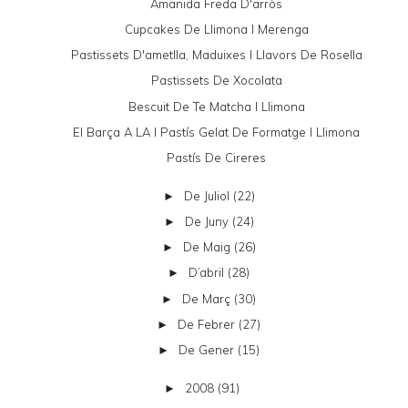
Amanida Freda D'arròs
Cupcakes De Llimona I Merenga
Pastissets D'ametlla, Maduixes I Llavors De Rosella
Pastissets De Xocolata
Bescuit De Te Matcha I Llimona
El Barça A LA I Pastís Gelat De Formatge I Llimona
Pastís De Cireres
De Juliol
(22)
►
De Juny
(24)
►
De Maig
(26)
►
D’abril
(28)
►
De Març
(30)
►
De Febrer
(27)
►
De Gener
(15)
►
2008
(91)
►