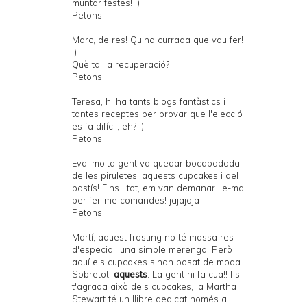
muntar festes! ;)
Petons!
Marc, de res! Quina currada que vau fer!
;)
Què tal la recuperació?
Petons!
Teresa, hi ha tants blogs fantàstics i
tantes receptes per provar que l'elecció
es fa difícil, eh? ;)
Petons!
Eva, molta gent va quedar bocabadada
de les piruletes, aquests cupcakes i del
pastís! Fins i tot, em van demanar l'e-mail
per fer-me comandes! jajajaja
Petons!
Martí, aquest frosting no té massa res
d'especial, una simple merenga. Però
aquí els cupcakes s'han posat de moda.
Sobretot,
aquests
. La gent hi fa cua!! I si
t'agrada això dels cupcakes, la Martha
Stewart té un llibre dedicat només a