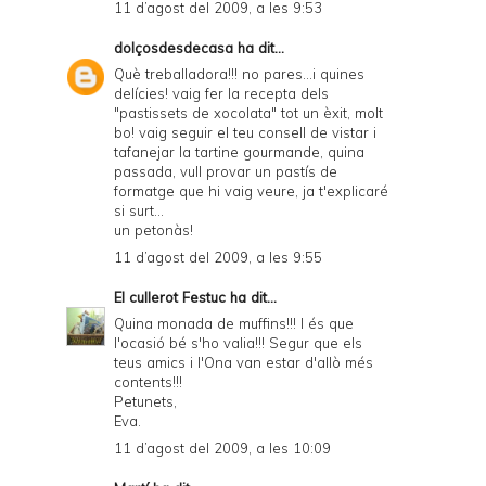
11 d’agost del 2009, a les 9:53
dolçosdesdecasa
ha dit...
Què treballadora!!! no pares...i quines
delícies! vaig fer la recepta dels
"pastissets de xocolata" tot un èxit, molt
bo! vaig seguir el teu consell de vistar i
tafanejar la tartine gourmande, quina
passada, vull provar un pastís de
formatge que hi vaig veure, ja t'explicaré
si surt...
un petonàs!
11 d’agost del 2009, a les 9:55
El cullerot Festuc
ha dit...
Quina monada de muffins!!! I és que
l'ocasió bé s'ho valia!!! Segur que els
teus amics i l'Ona van estar d'allò més
contents!!!
Petunets,
Eva.
11 d’agost del 2009, a les 10:09