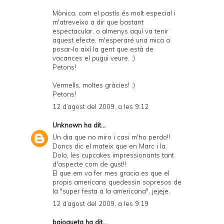
Mònica, com el pastís és molt especial i
m'atreveixo a dir que bastant
espectacular, o almenys aquí va tenir
aquest efecte, m'esperaré una mica a
posar-lo així la gent que està de
vacances el pugui veure. ;)
Petons!
Vermells, moltes gràcies! :)
Petons!
12 d’agost del 2009, a les 9:12
Unknown
ha dit...
Un dia que no miro i casi m'ho perdo!!
Doncs dic el mateix que en Marc i la
Dolo, les cupcakes impressionants tant
d'aspecte com de gust!!
El que em va fer mes gracia es que el
propis americans quedessin sopresos de
la "super festa a la americana", jejeje.
12 d’agost del 2009, a les 9:19
bajoqueta
ha dit...