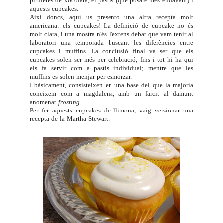
piruletes de xocolata
, el pastís (que posaré més endavant) i
aquests cupcakes.
Així doncs, aquí us presento una altra recepta molt
americana: els cupcakes! La definició de cupcake no és
molt clara, i una mostra n'és l'extens debat que vam tenir al
laboratori una temporada buscant les diferències entre
cupcakes i muffins. La conclusió final va ser que els
cupcakes solen ser més per celebració, fins i tot hi ha qui
els fa servir com a pastís individual; mentre que les
muffins es solen menjar per esmorzar.
I bàsicament, consisteixen en una base del que la majoria
coneixem com a magdalena, amb un farcit al damunt
anomenat
frosting
.
Per fer aquests cupcakes de llimona, vaig versionar una
recepta de la
Martha Stewart
.