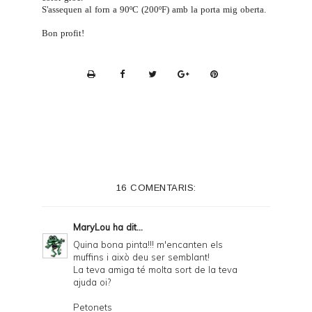
S'assequen al forn a 90ºC (200ºF) amb la porta mig oberta.
Bon profit!
P
r
i
n
t
e
16 COMENTARIS:
r
F
MaryLou
ha dit...
r
Quina bona pinta!!! m'encanten els
muffins i això deu ser semblant!
i
La teva amiga té molta sort de la teva
e
ajuda oi?
n
Petonets