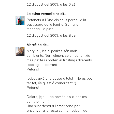
12 d’agost del 2009, a les 0:21
La cuina vermella
ha dit...
Petonets a l'Ona als seus pares i a la
pastissera de la família. Son una
monada. un petó.
12 d’agost del 2009, a les 8:38
Mercè
ha dit...
MaryLou, les cupcakes són molt
semblants. Normalment solen ser un xic
més petites i porten el frosting i diferents
toppings al damunt.
Petons!
Isabel, això ens passa a tots! ;) No es pot
fer tot, és qüestió d'anar fent. :)
Petons!
Dolors, jeje... i no només els cupcakes
van triomfar! ;)
Una superfesta a l'americana per
ensenyar a la resta com en sabem de