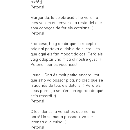
això! ;)
Petons!
Margarida, la celebració s'ho valia i a
més volíem ensenyar a la resta del que
som capaços de fer els catalans! ;)
Petons!
Francesc, haig de dir que la recepta
original portava el doble de sucre. I és
que aquí els fan mooolt dolços. Però els
vaig adaptar una mica al nostre gust. ;)
Petons i bones vacances!
Laura, l'Ona és molt petita encara i tot i
que s'ho va passar pipa, no crec que se
n'adonés de tots els detalls! ;) Però els
seus pares ja se n'encarregaran de què
se'n recordi. :)
Petons!
Olles, doncs la veritat és que no, no
paro! I la setmana passada, va ser
intensa a la cuina! :)
Petons!