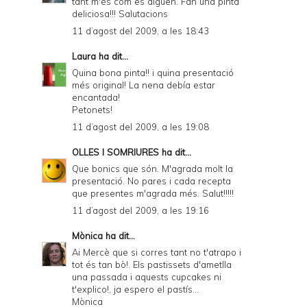
tant m'és com es diguen. Fan una pinta
deliciosa!!! Salutacions
11 d’agost del 2009, a les 18:43
Laura
ha dit...
Quina bona pinta!! i quina presentació
més original! La nena debía estar
encantada!
Petonets!
11 d’agost del 2009, a les 19:08
OLLES I SOMRIURES
ha dit...
Que bonics que són. M'agrada molt la
presentació. No pares i cada recepta
que presentes m'agrada més. Salut!!!!!
11 d’agost del 2009, a les 19:16
Mònica
ha dit...
Ai Mercè que si corres tant no t'atrapo i
tot és tan bò!. Els pastissets d'ametlla
una passada i aquests cupcakes ni
t'explico!, ja espero el pastís...
Mònica