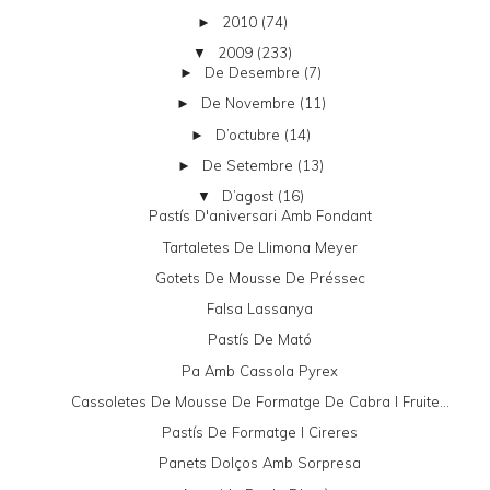
2010
(74)
►
2009
(233)
▼
De Desembre
(7)
►
De Novembre
(11)
►
D’octubre
(14)
►
De Setembre
(13)
►
D’agost
(16)
▼
Pastís D'aniversari Amb Fondant
Tartaletes De Llimona Meyer
Gotets De Mousse De Préssec
Falsa Lassanya
Pastís De Mató
Pa Amb Cassola Pyrex
Cassoletes De Mousse De Formatge De Cabra I Fruite...
Pastís De Formatge I Cireres
Panets Dolços Amb Sorpresa