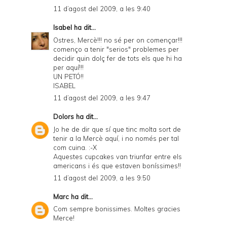
d
11 d’agost del 2009, a les 9:40
l
Isabel
ha dit...
y
Ostres, Mercè!!! no sé per on començar!!!
començo a tenir "serios" problemes per
a
decidir quin dolç fer de tots els que hi ha
per aquí!!!
n
UN PETÓ!!
d
ISABEL
11 d’agost del 2009, a les 9:47
P
D
Dolors
ha dit...
Jo he de dir que sí que tinc molta sort de
F
tenir a la Mercè aquí, i no només per tal
com cuina. :-X
Aquestes cupcakes van triunfar entre els
americans i és que estaven boníssimes!!
11 d’agost del 2009, a les 9:50
Marc
ha dit...
Com sempre bonissimes. Moltes gracies
Merce!