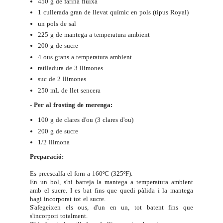
450 g de farina fluixa
1 cullerada gran de llevat químic en pols (tipus Royal)
un pols de sal
225 g de mantega a temperatura ambient
200 g de sucre
4 ous grans a temperatura ambient
ratlladura de 3 llimones
suc de 2 llimones
250 mL de llet sencera
- Per al frosting de merenga:
100 g de clares d'ou (3 clares d'ou)
200 g de sucre
1/2 llimona
Preparació:
Es preescalfa el forn a 160ºC (325ºF).
En un bol, s'hi barreja la mantega a temperatura ambient
amb el sucre. I es bat fins que quedi pàlida i la mantega
hagi incorporat tot el sucre.
S'afegeixen els ous, d'un en un, tot batent fins que
s'incorpori totalment.