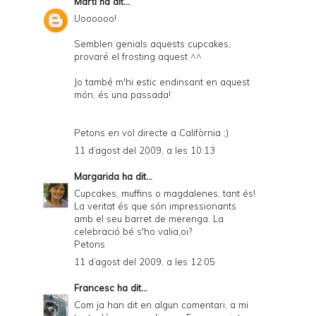
Martí
ha dit...
Uoooooo!
Semblen genials aquests cupcakes,
provaré el frosting aquest ^^
Jo també m'hi estic endinsant en aquest
món, és una passada!
Petons en vol directe a Califòrnia ;)
11 d’agost del 2009, a les 10:13
Margarida
ha dit...
Cupcakes, muffins o magdalenes, tant és!
La veritat és que són impressionants
amb el seu barret de merenga. La
celebració bé s'ho valia,oi?
Petons
11 d’agost del 2009, a les 12:05
Francesc
ha dit...
Com ja han dit en algun comentari, a mi