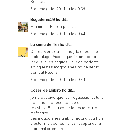
Besotes
6 de maig del 2011, a les 9:39
Bugaderes39
ha dit...
Mmmmm... Entren pels ulls!!!
6 de maig del 2011, a les 9:44
La cuina de l'Eri
ha dit...
Ostres Mercè, unes magdalenes amb
matafaluga! Això si que és una bona
idea, si a les coques li queda perfecte...
en aquestes magdalenes ha de ser la
bomba! Petons
6 de maig del 2011, a les 9:44
Coses de Llàbiro
ha dit...
Jo no dubtava que les haguessis fet tu, si
no hi ha cap recepta que se't
resisteixi!!!!!!!! I això de la paciència, a mi
me'n falta...
Les magdalenes amb la matafaluga han
d'estar molt bones i si és recepta de la
mare millor encara.