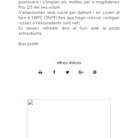
pastissera i s'omplen els motlles per a magdalenes
fins 2/3 del seu volum.
S'empolsimen amb sucre pel damunt i es couen al
forn a 180ºC (350ºF) fins que hagin crescut i estiguin
rosses (i l'escuradents surti net).
Es deixen refredar dins el forn amb la porta
entreoberta.
Bon profit!
altres dolços
P
r
i
n
t
e
r
F