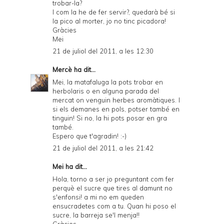
trobar-la?
I com la he de fer servir?, quedarà bé si
la pico al morter, jo no tinc picadora!
Gràcies
Mei
21 de juliol del 2011, a les 12:30
Mercè
ha dit...
Mei, la matafaluga la pots trobar en
herbolaris o en alguna parada del
mercat on venguin herbes aromàtiques. I
si els demanes en pols, potser també en
tinguin! Si no, la hi pots posar en gra
també.
Espero que t'agradin! :-)
21 de juliol del 2011, a les 21:42
Mei ha dit...
Hola, torno a ser jo preguntant com fer
perquè el sucre que tires al damunt no
s'enfonsi! a mi no em queden
ensucradetes com a tu. Quan hi poso el
sucre, la barreja se'l menja!!
Gràcies.