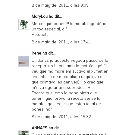
8 de maig del 2011, a les 9:09
MaryLou
ha dit...
Mercè, què bones!!!! la matafaluga dóna
un toc especial, oi?
Petonets
8 de maig del 2011, a les 13:41
Irene
ha dit...
Ui, doncs jo aquesta vegada passo de la
recepta: no hi puc amb la matafaluga! Es
veu que ma mare em sucava el xumet en
una infusió de matafaluga (algú li va dir
que calmava les genives) i jo crec que
m'n va agafar una sobredosi :P
Encara que, amb la bona pinta que
tenen, igual provo la receta sense la
matafaluga, segur que estan igual de
bones, no?
8 de maig del 2011, a les 15:32
ANNAFS
ha dit...