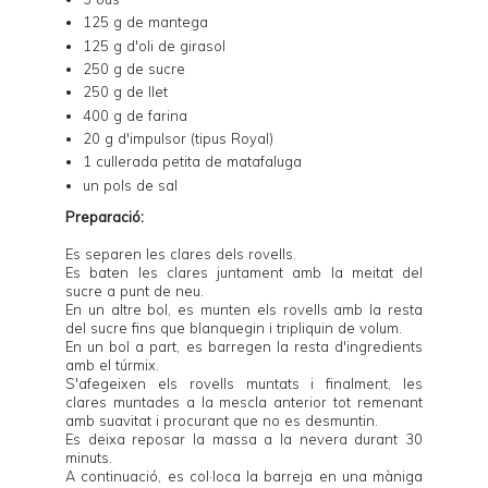
125 g de mantega
125 g d'oli de girasol
250 g de sucre
250 g de llet
400 g de farina
20 g d'impulsor (tipus Royal)
1 cullerada petita de matafaluga
un pols de sal
Preparació:
Es separen les clares dels rovells.
Es baten les clares juntament amb la meitat del
sucre a punt de neu.
En un altre bol, es munten els rovells amb la resta
del sucre fins que blanquegin i tripliquin de volum.
En un bol a part, es barregen la resta d'ingredients
amb el túrmix.
S'afegeixen els rovells muntats i finalment, les
clares muntades a la mescla anterior tot remenant
amb suavitat i procurant que no es desmuntin.
Es deixa reposar la massa a la nevera durant 30
minuts.
A continuació, es col·loca la barreja en una màniga