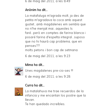
6 de maig del 2011, a les 8:49
Anònim ha dit...
La matafaluga m'agrada molt, ja des de
petita m'agradava la coca amb aquest
gustet...amb magdalenes em sembla que
no n'he menjat mai...aquestes ls
faré...però en comptes de farina blanca i
posaré farina d'espelta integral...suposo
que no hi haurà cap problema, que en
penses???
molts petons i bon cap de setmana
6 de maig del 2011, a les 9:23
Mima
ha dit...
Unes magdalenes pre-cio-ses !!!
6 de maig del 2011, a les 9:28
Curra
ha dit...
La matalahuva me trae recuerdos de la
infancia y me encantan los postre que la
llevan.
Te han quedado increíbles.