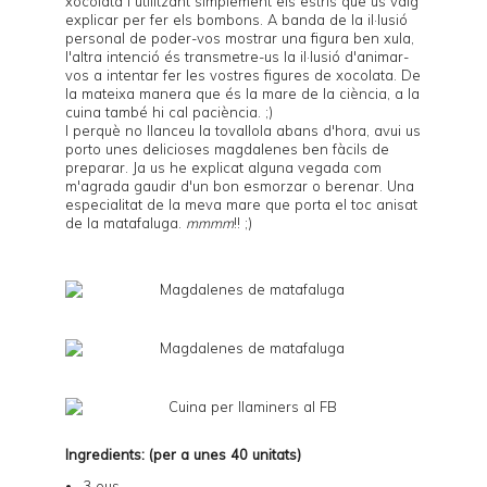
xocolata i utilitzant simplement els estris que us vaig
explicar per fer els
bombons
. A banda de la il·lusió
personal de poder-vos mostrar una figura ben xula,
l'altra intenció és transmetre-us la il·lusió d'animar-
vos a intentar fer les vostres figures de xocolata. De
la mateixa manera que és la mare de la ciència, a la
cuina també hi cal paciència. ;)
I perquè no llanceu la tovallola abans d'hora, avui us
porto unes delicioses magdalenes ben fàcils de
preparar. Ja us he explicat alguna vegada com
m'agrada gaudir d'un bon esmorzar o berenar. Una
especialitat de la meva mare que porta el toc anisat
de la matafaluga.
mmmm
!! ;)
Ingredients: (per a unes 40 unitats)
3 ous