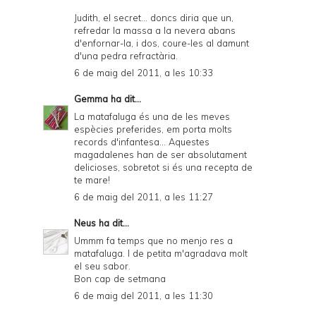
Judith, el secret... doncs diria que un,
refredar la massa a la nevera abans
d'enfornar-la, i dos, coure-les al damunt
d'una pedra refractària.
6 de maig del 2011, a les 10:33
Gemma
ha dit...
La matafaluga és una de les meves
espècies preferides, em porta molts
records d'infantesa... Aquestes
magadalenes han de ser absolutament
delicioses, sobretot si és una recepta de
te mare!
6 de maig del 2011, a les 11:27
Neus
ha dit...
Ummm fa temps que no menjo res a
matafaluga. I de petita m'agradava molt
el seu sabor.
Bon cap de setmana
6 de maig del 2011, a les 11:30