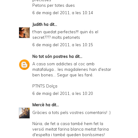
Petons per totes dues
6 de maig del 2011, a les 10:14
Judith
ha dit...
t'han quedat perfectes!!! quin és el
secret???? molts petonets
6 de maig del 2011, a les 10:15
No tot són postres
ha dit...
A casa som addictes al coc amb
matafaluga... les magdalenes han d'estar
ben bones... Segur que les faré.
PTNTS Dolça
6 de maig del 2011, a les 10:20
Mercè
ha dit...
Gràcies a tots pels vostres comentaris! :)
Núria, de fet a casa també hem fet la
versió meitat farina blanca meitat farina
d'espelta i també queden boníssimes!