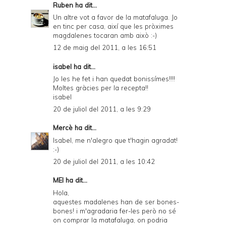
Ruben
ha dit...
Un altre vot a favor de la matafaluga. Jo
en tinc per casa, així que les pròximes
magdalenes tocaran amb això :-)
12 de maig del 2011, a les 16:51
isabel
ha dit...
Jo les he fet i han quedat bonissímes!!!!
Moltes gràcies per la recepta!!
isabel
20 de juliol del 2011, a les 9:29
Mercè
ha dit...
Isabel, me n'alegro que t'hagin agradat!
:-)
20 de juliol del 2011, a les 10:42
MEI ha dit...
Hola,
aquestes madalenes han de ser bones-
bones! i m'agradaria fer-les però no sé
on comprar la matafaluga, on podria