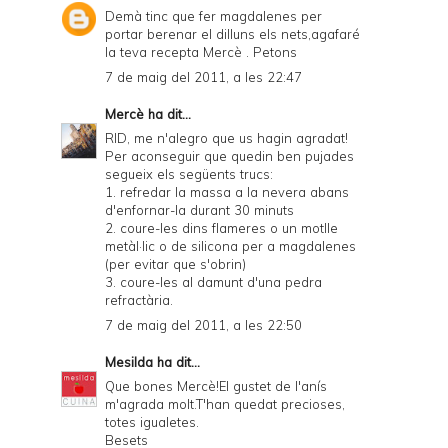
Demà tinc que fer magdalenes per
portar berenar el dilluns els nets,agafaré
la teva recepta Mercè . Petons
7 de maig del 2011, a les 22:47
Mercè
ha dit...
RID, me n'alegro que us hagin agradat!
Per aconseguir que quedin ben pujades
segueix els següents trucs:
1. refredar la massa a la nevera abans
d'enfornar-la durant 30 minuts
2. coure-les dins flameres o un motlle
metàl·lic o de silicona per a magdalenes
(per evitar que s'obrin)
3. coure-les al damunt d'una pedra
refractària.
7 de maig del 2011, a les 22:50
Mesilda
ha dit...
Que bones Mercè!El gustet de l'anís
m'agrada molt.T'han quedat precioses,
totes igualetes.
Besets