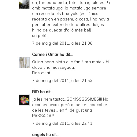
oh, fan bona pinta, totes tan igualetes...! i
amb matafaluga! la matafaluga sempre
em recorda els brunyols (és l'única
recepta on en posem, a casa, i no havia
pensat en extendre-la a altres dolços...
hi ha de quedar d'allò més bé!)
un petó!
7 de maig del 2011, a les 21:06
Carme i Omar
ha dit...
Quina bona pinta que fan!!! ara mateix hi
clavo una mossegada.
Fins aviat
7 de maig del 2011, a les 21:53
RID
ha dit...
Ja les hem tastat...BONÍSSSSSIMES!!! No
aconsegueixo, però aspecte impecable
de les teves... en fi, de gust una
PASSADA!!!
7 de maig del 2011, a les 22:41
angels
ha dit...