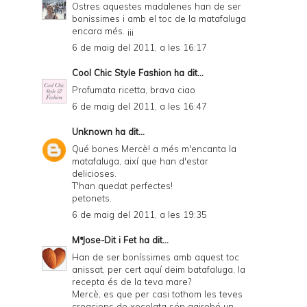
Ostres aquestes madalenes han de ser
bonissimes i amb el toc de la matafaluga
encara més. ¡¡¡
6 de maig del 2011, a les 16:17
Cool Chic Style Fashion
ha dit...
Profumata ricetta, brava ciao
6 de maig del 2011, a les 16:47
Unknown
ha dit...
Qué bones Mercè! a més m'encanta la
matafaluga, així que han d'estar
delicioses.
T'han quedat perfectes!
petonets.
6 de maig del 2011, a les 19:35
MªJose-Dit i Fet
ha dit...
Han de ser boníssimes amb aquest toc
anissat, per cert aquí deim batafaluga, la
recepta és de la teva mare?
Mercè, es que per casi tothom les teves
creacions de xocolata són gairebé un