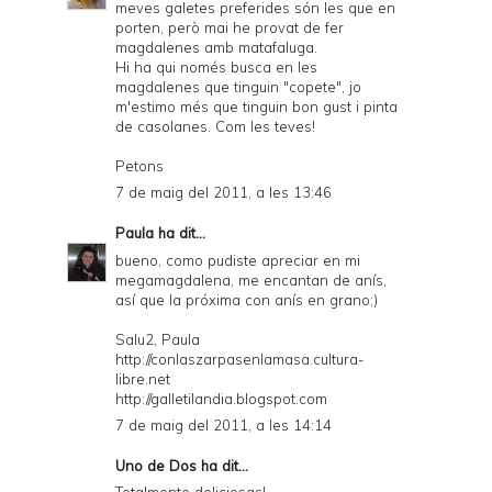
meves galetes preferides són les que en
porten, però mai he provat de fer
magdalenes amb matafaluga.
Hi ha qui només busca en les
magdalenes que tinguin "copete", jo
m'estimo més que tinguin bon gust i pinta
de casolanes. Com les teves!
Petons
7 de maig del 2011, a les 13:46
Paula
ha dit...
bueno, como pudiste apreciar en mi
megamagdalena, me encantan de anís,
así que la próxima con anís en grano;)
Salu2, Paula
http://conlaszarpasenlamasa.cultura-
libre.net
http://galletilandia.blogspot.com
7 de maig del 2011, a les 14:14
Uno de Dos
ha dit...