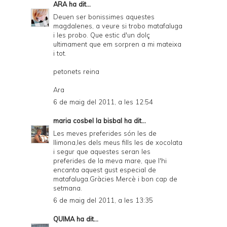
ARA
ha dit...
Deuen ser bonissimes aquestes
magdalenes, a veure si trobo matafaluga
i les probo. Que estic d'un dolç
ultimament que em sorpren a mi mateixa
i tot.
petonets reina
Ara
6 de maig del 2011, a les 12:54
maria cosbel la bisbal
ha dit...
Les meves preferides són les de
llimona,les dels meus fills les de xocolata
i segur que aquestes seran les
preferides de la meva mare, que l'hi
encanta aquest gust especial de
matafaluga.Gràcies Mercè i bon cap de
setmana.
6 de maig del 2011, a les 13:35
QUIMA
ha dit...