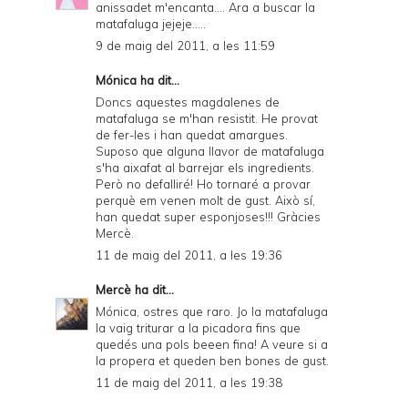
anissadet m'encanta.... Ara a buscar la
matafaluga jejeje.....
9 de maig del 2011, a les 11:59
Mónica ha dit...
Doncs aquestes magdalenes de
matafaluga se m'han resistit. He provat
de fer-les i han quedat amargues.
Suposo que alguna llavor de matafaluga
s'ha aixafat al barrejar els ingredients.
Però no defalliré! Ho tornaré a provar
perquè em venen molt de gust. Això sí,
han quedat super esponjoses!!! Gràcies
Mercè.
11 de maig del 2011, a les 19:36
Mercè
ha dit...
Mónica, ostres que raro. Jo la matafaluga
la vaig triturar a la picadora fins que
quedés una pols beeen fina! A veure si a
la propera et queden ben bones de gust.
11 de maig del 2011, a les 19:38