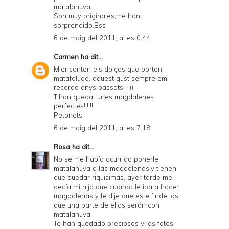
matalahuva.
Son muy originales,me han
sorprendido.Bss
6 de maig del 2011, a les 0:44
Carmen
ha dit...
M'encanten els dolços que porten
matafaluga, aquest gust sempre em
recorda anys passats ;-))
T'han quedat unes magdalenes
perfectes!!!!!!
Petonets
6 de maig del 2011, a les 7:18
Rosa
ha dit...
No se me había ocurrido ponerle
matalahuva a las magdalenas,y tienen
que quedar riquisimas, ayer tarde me
decía mi hijo que cuando le iba a hacer
magdalenas y le dije que este finde, asi
que una parte de ellas serán con
matalahuva
Te han quedado preciosas y las fotos