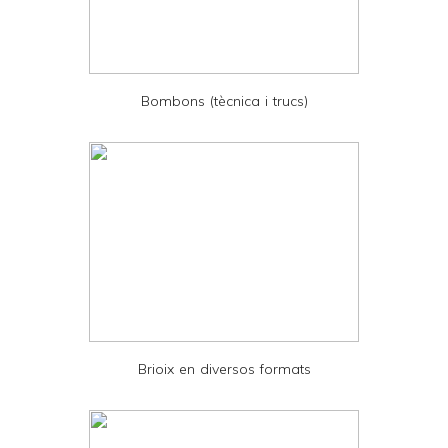
r
i
e
Bombons (tècnica i trucs)
n
d
l
y
a
n
d
P
D
Brioix en diversos formats
F