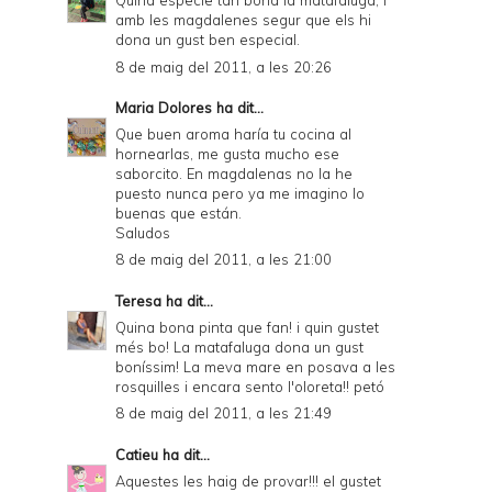
Quina especie tan bona la matafaluga, i
amb les magdalenes segur que els hi
dona un gust ben especial.
8 de maig del 2011, a les 20:26
Maria Dolores
ha dit...
Que buen aroma haría tu cocina al
hornearlas, me gusta mucho ese
saborcito. En magdalenas no la he
puesto nunca pero ya me imagino lo
buenas que están.
Saludos
8 de maig del 2011, a les 21:00
Teresa
ha dit...
Quina bona pinta que fan! i quin gustet
més bo! La matafaluga dona un gust
boníssim! La meva mare en posava a les
rosquilles i encara sento l'oloreta!! petó
8 de maig del 2011, a les 21:49
Catieu
ha dit...
Aquestes les haig de provar!!! el gustet