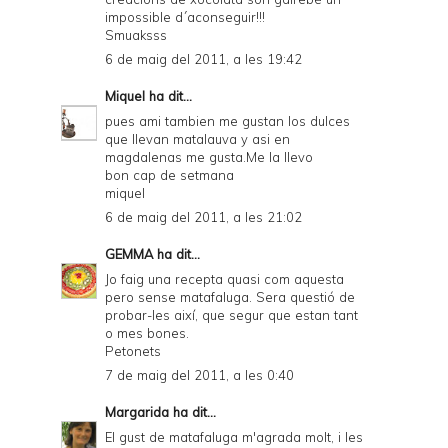
impossible d´aconseguir!!!
Smuaksss
6 de maig del 2011, a les 19:42
Miquel
ha dit...
pues ami tambien me gustan los dulces
que llevan matalauva y asi en
magdalenas me gusta.Me la llevo
bon cap de setmana
miquel
6 de maig del 2011, a les 21:02
GEMMA
ha dit...
Jo faig una recepta quasi com aquesta
pero sense matafaluga. Sera questió de
probar-les així, que segur que estan tant
o mes bones.
Petonets
7 de maig del 2011, a les 0:40
Margarida
ha dit...
El gust de matafaluga m'agrada molt, i les