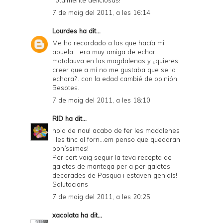
Totalmente deliciosas!
7 de maig del 2011, a les 16:14
Lourdes
ha dit...
Me ha recordado a las que hacía mi
abuela... era muy amiga de echar
matalauva en las magdalenas y ¿quieres
creer que a mí no me gustaba que se lo
echara?.. con la edad cambié de opinión.
Besotes.
7 de maig del 2011, a les 18:10
RID
ha dit...
hola de nou! acabo de fer les madalenes
i les tinc al forn...em penso que quedaran
boníssimes!
Per cert vaig seguir la teva recepta de
galetes de mantega per a per galetes
decorades de Pasqua i estaven genials!
Salutacions
7 de maig del 2011, a les 20:25
xacolata
ha dit...