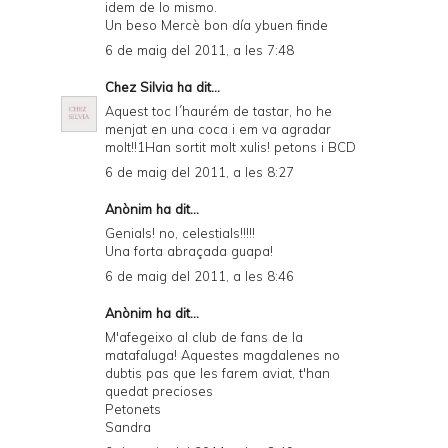
idem de lo mismo.
Un beso Mercè bon día ybuen finde
6 de maig del 2011, a les 7:48
Chez Silvia
ha dit...
Aquest toc l´haurém de tastar, ho he
menjat en una coca i em va agradar
molt!!1Han sortit molt xulis! petons i BCD
6 de maig del 2011, a les 8:27
Anònim ha dit...
Genials! no, celestials!!!!!
Una forta abraçada guapa!
6 de maig del 2011, a les 8:46
Anònim ha dit...
M'afegeixo al club de fans de la
matafaluga! Aquestes magdalenes no
dubtis pas que les farem aviat, t'han
quedat precioses
Petonets
Sandra