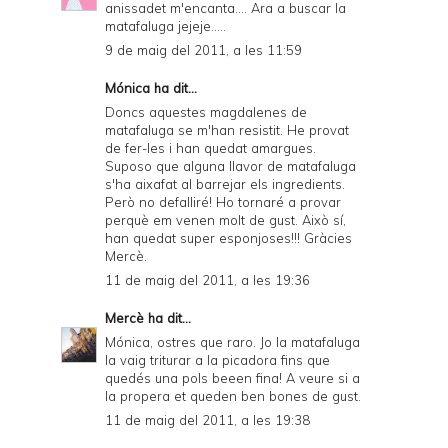
anissadet m'encanta.... Ara a buscar la
matafaluga jejeje.....
9 de maig del 2011, a les 11:59
Mónica ha dit...
Doncs aquestes magdalenes de
matafaluga se m'han resistit. He provat
de fer-les i han quedat amargues.
Suposo que alguna llavor de matafaluga
s'ha aixafat al barrejar els ingredients.
Però no defalliré! Ho tornaré a provar
perquè em venen molt de gust. Això sí,
han quedat super esponjoses!!! Gràcies
Mercè.
11 de maig del 2011, a les 19:36
Mercè
ha dit...
Mónica, ostres que raro. Jo la matafaluga
la vaig triturar a la picadora fins que
quedés una pols beeen fina! A veure si a
la propera et queden ben bones de gust.
11 de maig del 2011, a les 19:38