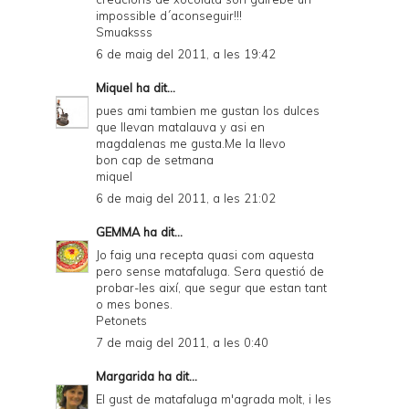
impossible d´aconseguir!!!
Smuaksss
6 de maig del 2011, a les 19:42
Miquel
ha dit...
pues ami tambien me gustan los dulces
que llevan matalauva y asi en
magdalenas me gusta.Me la llevo
bon cap de setmana
miquel
6 de maig del 2011, a les 21:02
GEMMA
ha dit...
Jo faig una recepta quasi com aquesta
pero sense matafaluga. Sera questió de
probar-les així, que segur que estan tant
o mes bones.
Petonets
7 de maig del 2011, a les 0:40
Margarida
ha dit...
El gust de matafaluga m'agrada molt, i les