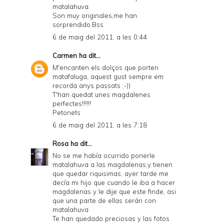
matalahuva.
Son muy originales,me han
sorprendido.Bss
6 de maig del 2011, a les 0:44
Carmen
ha dit...
M'encanten els dolços que porten
matafaluga, aquest gust sempre em
recorda anys passats ;-))
T'han quedat unes magdalenes
perfectes!!!!!!
Petonets
6 de maig del 2011, a les 7:18
Rosa
ha dit...
No se me había ocurrido ponerle
matalahuva a las magdalenas,y tienen
que quedar riquisimas, ayer tarde me
decía mi hijo que cuando le iba a hacer
magdalenas y le dije que este finde, asi
que una parte de ellas serán con
matalahuva
Te han quedado preciosas y las fotos