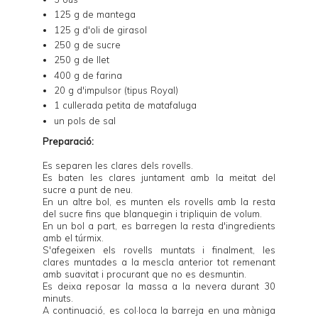
125 g de mantega
125 g d'oli de girasol
250 g de sucre
250 g de llet
400 g de farina
20 g d'impulsor (tipus Royal)
1 cullerada petita de matafaluga
un pols de sal
Preparació:
Es separen les clares dels rovells.
Es baten les clares juntament amb la meitat del
sucre a punt de neu.
En un altre bol, es munten els rovells amb la resta
del sucre fins que blanquegin i tripliquin de volum.
En un bol a part, es barregen la resta d'ingredients
amb el túrmix.
S'afegeixen els rovells muntats i finalment, les
clares muntades a la mescla anterior tot remenant
amb suavitat i procurant que no es desmuntin.
Es deixa reposar la massa a la nevera durant 30
minuts.
A continuació, es col·loca la barreja en una màniga