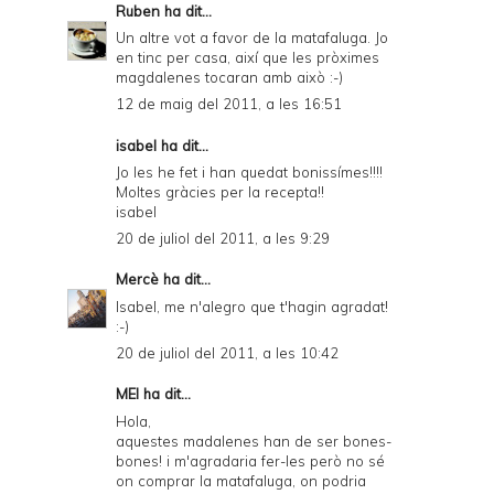
Ruben
ha dit...
Un altre vot a favor de la matafaluga. Jo
en tinc per casa, així que les pròximes
magdalenes tocaran amb això :-)
12 de maig del 2011, a les 16:51
isabel
ha dit...
Jo les he fet i han quedat bonissímes!!!!
Moltes gràcies per la recepta!!
isabel
20 de juliol del 2011, a les 9:29
Mercè
ha dit...
Isabel, me n'alegro que t'hagin agradat!
:-)
20 de juliol del 2011, a les 10:42
MEI ha dit...
Hola,
aquestes madalenes han de ser bones-
bones! i m'agradaria fer-les però no sé
on comprar la matafaluga, on podria