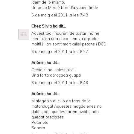
idem de lo mismo.
Un beso Mercè bon día ybuen finde
6 de maig del 2011, a les 7:48
Chez Silvia
ha dit...
Aquest toc l´haurém de tastar, ho he
menjat en una coca i em va agradar
molt!!1Han sortit molt xulis! petons i BCD
6 de maig del 2011, a les 8:27
Anònim ha dit...
Genials! no, celestials!!!!!
Una forta abraçada guapa!
6 de maig del 2011, a les 8:46
Anònim ha dit...
M'afegeixo al club de fans de la
matafaluga! Aquestes magdalenes no
dubtis pas que les farem aviat, t'han
quedat precioses
Petonets
Sandra