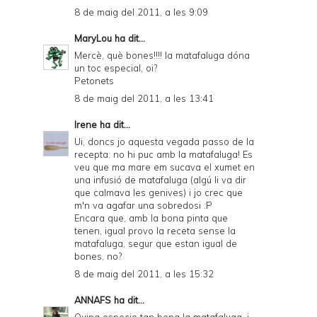
8 de maig del 2011, a les 9:09
MaryLou
ha dit...
Mercè, què bones!!!! la matafaluga dóna
un toc especial, oi?
Petonets
8 de maig del 2011, a les 13:41
Irene
ha dit...
Ui, doncs jo aquesta vegada passo de la
recepta: no hi puc amb la matafaluga! Es
veu que ma mare em sucava el xumet en
una infusió de matafaluga (algú li va dir
que calmava les genives) i jo crec que
m'n va agafar una sobredosi :P
Encara que, amb la bona pinta que
tenen, igual provo la receta sense la
matafaluga, segur que estan igual de
bones, no?
8 de maig del 2011, a les 15:32
ANNAFS
ha dit...