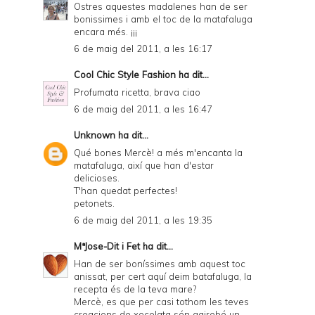
Ostres aquestes madalenes han de ser
bonissimes i amb el toc de la matafaluga
encara més. ¡¡¡
6 de maig del 2011, a les 16:17
Cool Chic Style Fashion
ha dit...
Profumata ricetta, brava ciao
6 de maig del 2011, a les 16:47
Unknown
ha dit...
Qué bones Mercè! a més m'encanta la
matafaluga, així que han d'estar
delicioses.
T'han quedat perfectes!
petonets.
6 de maig del 2011, a les 19:35
MªJose-Dit i Fet
ha dit...
Han de ser boníssimes amb aquest toc
anissat, per cert aquí deim batafaluga, la
recepta és de la teva mare?
Mercè, es que per casi tothom les teves
creacions de xocolata són gairebé un