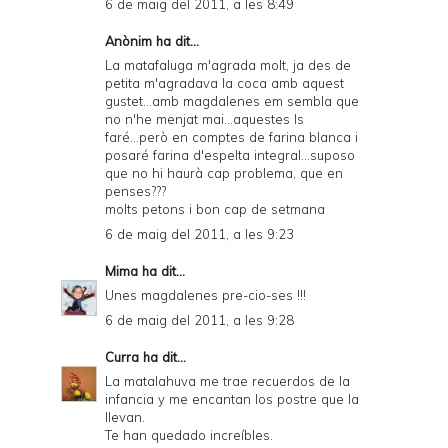
6 de maig del 2011, a les 8:49
Anònim ha dit...
La matafaluga m'agrada molt, ja des de
petita m'agradava la coca amb aquest
gustet...amb magdalenes em sembla que
no n'he menjat mai...aquestes ls
faré...però en comptes de farina blanca i
posaré farina d'espelta integral...suposo
que no hi haurà cap problema, que en
penses???
molts petons i bon cap de setmana
6 de maig del 2011, a les 9:23
Mima
ha dit...
Unes magdalenes pre-cio-ses !!!
6 de maig del 2011, a les 9:28
Curra
ha dit...
La matalahuva me trae recuerdos de la
infancia y me encantan los postre que la
llevan.
Te han quedado increíbles.