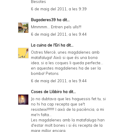
Besotes
6 de maig del 2011, a les 9:39
Bugaderes39
ha dit...
Mmmmm... Entren pels ulls!!!
6 de maig del 2011, a les 9:44
La cuina de l'Eri
ha dit...
Ostres Mercè, unes magdalenes amb
matafaluga! Això si que és una bona
idea, si a les coques li queda perfecte...
en aquestes magdalenes ha de ser la
bomba! Petons
6 de maig del 2011, a les 9:44
Coses de Llàbiro
ha dit...
Jo no dubtava que les haguessis fet tu, si
no hi ha cap recepta que se't
resisteixi!!!!!!!! I això de la paciència, a mi
me'n falta...
Les magdalenes amb la matafaluga han
d'estar molt bones i si és recepta de la
mare millor encara.