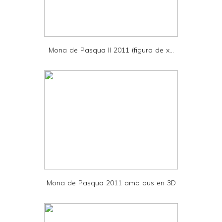
r
i
e
Mona de Pasqua II 2011 (figura de x...
n
d
l
y
a
n
d
P
D
Mona de Pasqua 2011 amb ous en 3D
F