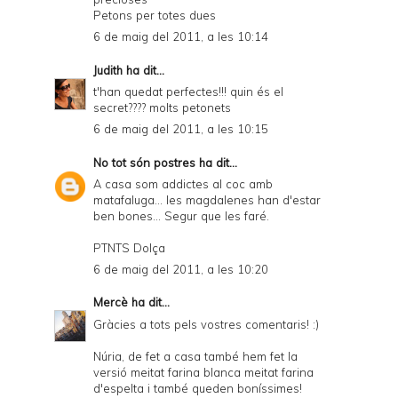
Petons per totes dues
6 de maig del 2011, a les 10:14
Judith
ha dit...
t'han quedat perfectes!!! quin és el
secret???? molts petonets
6 de maig del 2011, a les 10:15
No tot són postres
ha dit...
A casa som addictes al coc amb
matafaluga... les magdalenes han d'estar
ben bones... Segur que les faré.
PTNTS Dolça
6 de maig del 2011, a les 10:20
Mercè
ha dit...
Gràcies a tots pels vostres comentaris! :)
Núria, de fet a casa també hem fet la
versió meitat farina blanca meitat farina
d'espelta i també queden boníssimes!