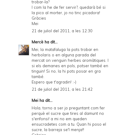
trobar-la?
I com la he de fer servir?, quedarà bé si
la pico al morter, jo no tinc picadora!
Gràcies
Mei
21 de juliol del 2011, a les 12:30
Mercè
ha dit...
Mei, la matafaluga la pots trobar en
herbolaris o en alguna parada del
mercat on venguin herbes aromàtiques. I
si els demanes en pols, potser també en
tinguin! Si no, la hi pots posar en gra
també.
Espero que t'agradin! :-)
21 de juliol del 2011, a les 21:42
Mei ha dit...
Hola, torno a ser jo preguntant com fer
perquè el sucre que tires al damunt no
s'enfonsi! a mi no em queden
ensucradetes com a tu. Quan hi poso el
sucre, la barreja se'l menja!!
Gràcies.