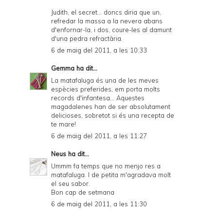
Judith, el secret... doncs diria que un,
refredar la massa a la nevera abans
d'enfornar-la, i dos, coure-les al damunt
d'una pedra refractària.
6 de maig del 2011, a les 10:33
Gemma
ha dit...
La matafaluga és una de les meves
espècies preferides, em porta molts
records d'infantesa... Aquestes
magadalenes han de ser absolutament
delicioses, sobretot si és una recepta de
te mare!
6 de maig del 2011, a les 11:27
Neus
ha dit...
Ummm fa temps que no menjo res a
matafaluga. I de petita m'agradava molt
el seu sabor.
Bon cap de setmana
6 de maig del 2011, a les 11:30