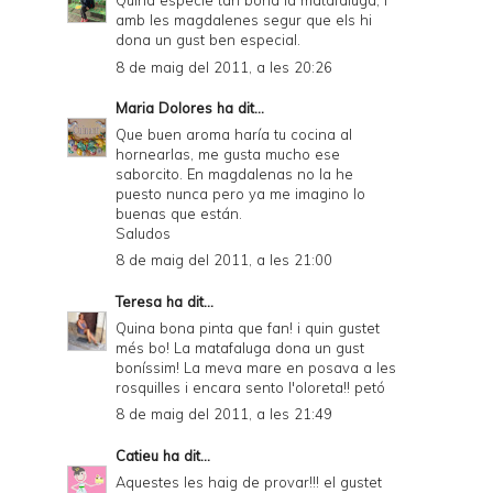
Quina especie tan bona la matafaluga, i
amb les magdalenes segur que els hi
dona un gust ben especial.
8 de maig del 2011, a les 20:26
Maria Dolores
ha dit...
Que buen aroma haría tu cocina al
hornearlas, me gusta mucho ese
saborcito. En magdalenas no la he
puesto nunca pero ya me imagino lo
buenas que están.
Saludos
8 de maig del 2011, a les 21:00
Teresa
ha dit...
Quina bona pinta que fan! i quin gustet
més bo! La matafaluga dona un gust
boníssim! La meva mare en posava a les
rosquilles i encara sento l'oloreta!! petó
8 de maig del 2011, a les 21:49
Catieu
ha dit...
Aquestes les haig de provar!!! el gustet