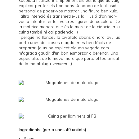
xocolata i utilitzant simplement els estris que us vaig
explicar per fer els
bombons
. A banda de la il·lusió
personal de poder-vos mostrar una figura ben xula,
l'altra intenció és transmetre-us la il·lusió d'animar-
vos a intentar fer les vostres figures de xocolata. De
la mateixa manera que és la mare de la ciència, a la
cuina també hi cal paciència. ;)
I perquè no llanceu la tovallola abans d'hora, avui us
porto unes delicioses magdalenes ben fàcils de
preparar. Ja us he explicat alguna vegada com
m'agrada gaudir d'un bon esmorzar o berenar. Una
especialitat de la meva mare que porta el toc anisat
de la matafaluga.
mmmm
!! ;)
Ingredients: (per a unes 40 unitats)
3 ous