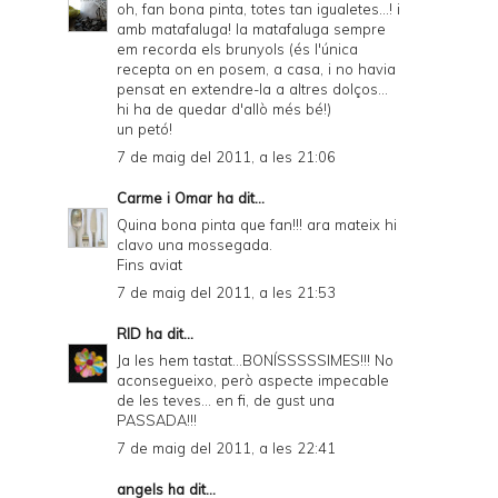
oh, fan bona pinta, totes tan igualetes...! i
amb matafaluga! la matafaluga sempre
em recorda els brunyols (és l'única
recepta on en posem, a casa, i no havia
pensat en extendre-la a altres dolços...
hi ha de quedar d'allò més bé!)
un petó!
7 de maig del 2011, a les 21:06
Carme i Omar
ha dit...
Quina bona pinta que fan!!! ara mateix hi
clavo una mossegada.
Fins aviat
7 de maig del 2011, a les 21:53
RID
ha dit...
Ja les hem tastat...BONÍSSSSSIMES!!! No
aconsegueixo, però aspecte impecable
de les teves... en fi, de gust una
PASSADA!!!
7 de maig del 2011, a les 22:41
angels
ha dit...