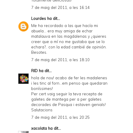
Totalmente deliciosas!
7 de maig del 2011, a les 16:14
Lourdes
ha dit...
Me ha recordado a las que hacía mi
abuela... era muy amiga de echar
matalauva en las magdalenas y ¿quieres
creer que a mí no me gustaba que se lo
echara?.. con la edad cambié de opinión.
Besotes.
7 de maig del 2011, a les 18:10
RID
ha dit...
hola de nou! acabo de fer les madalenes
i les tinc al forn...em penso que quedaran
boníssimes!
Per cert vaig seguir la teva recepta de
galetes de mantega per a per galetes
decorades de Pasqua i estaven genials!
Salutacions
7 de maig del 2011, a les 20:25
xacolata
ha dit...