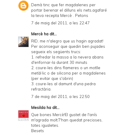
Demà tinc que fer magdalenes per
portar berenar el dilluns els nets,agafaré
la teva recepta Mercè . Petons
7 de maig del 2011, a les 22:47
Mercè
ha dit...
RID, me n'alegro que us hagin agradat!
Per aconseguir que quedin ben pujades
segueix els següents trucs:
1. refredar la massa a la nevera abans
d'enfornar-la durant 30 minuts
2. coure-les dins flameres o un motlle
metàl·lic o de silicona per a magdalenes
(per evitar que s'obrin)
3. coure-les al damunt d'una pedra
refractària.
7 de maig del 2011, a les 22:50
Mesilda
ha dit...
Que bones Mercè!El gustet de l'anís
m'agrada molt.T'han quedat precioses,
totes igualetes.
Besets