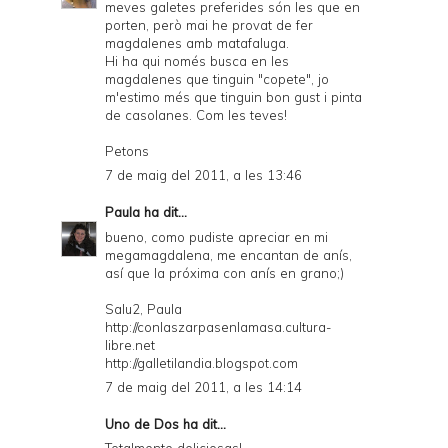
meves galetes preferides són les que en
porten, però mai he provat de fer
magdalenes amb matafaluga.
Hi ha qui només busca en les
magdalenes que tinguin "copete", jo
m'estimo més que tinguin bon gust i pinta
de casolanes. Com les teves!
Petons
7 de maig del 2011, a les 13:46
Paula
ha dit...
bueno, como pudiste apreciar en mi
megamagdalena, me encantan de anís,
así que la próxima con anís en grano;)
Salu2, Paula
http://conlaszarpasenlamasa.cultura-
libre.net
http://galletilandia.blogspot.com
7 de maig del 2011, a les 14:14
Uno de Dos
ha dit...