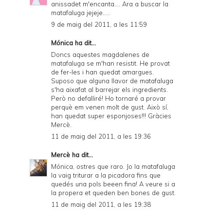
anissadet m'encanta.... Ara a buscar la
matafaluga jejeje.....
9 de maig del 2011, a les 11:59
Mónica ha dit...
Doncs aquestes magdalenes de
matafaluga se m'han resistit. He provat
de fer-les i han quedat amargues.
Suposo que alguna llavor de matafaluga
s'ha aixafat al barrejar els ingredients.
Però no defalliré! Ho tornaré a provar
perquè em venen molt de gust. Això sí,
han quedat super esponjoses!!! Gràcies
Mercè.
11 de maig del 2011, a les 19:36
Mercè
ha dit...
Mónica, ostres que raro. Jo la matafaluga
la vaig triturar a la picadora fins que
quedés una pols beeen fina! A veure si a
la propera et queden ben bones de gust.
11 de maig del 2011, a les 19:38