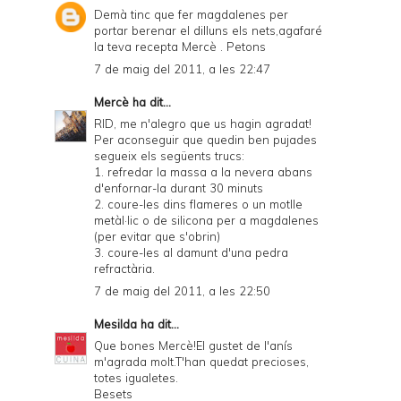
Demà tinc que fer magdalenes per
portar berenar el dilluns els nets,agafaré
la teva recepta Mercè . Petons
7 de maig del 2011, a les 22:47
Mercè
ha dit...
RID, me n'alegro que us hagin agradat!
Per aconseguir que quedin ben pujades
segueix els següents trucs:
1. refredar la massa a la nevera abans
d'enfornar-la durant 30 minuts
2. coure-les dins flameres o un motlle
metàl·lic o de silicona per a magdalenes
(per evitar que s'obrin)
3. coure-les al damunt d'una pedra
refractària.
7 de maig del 2011, a les 22:50
Mesilda
ha dit...
Que bones Mercè!El gustet de l'anís
m'agrada molt.T'han quedat precioses,
totes igualetes.
Besets