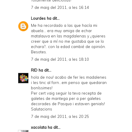
Totalmente deliciosas!
7 de maig del 2011, a les 16:14
Lourdes
ha dit...
Me ha recordado a las que hacía mi
abuela... era muy amiga de echar
matalauva en las magdalenas y ¿quieres
creer que a mí no me gustaba que se lo
echara?.. con la edad cambié de opinión.
Besotes.
7 de maig del 2011, a les 18:10
RID
ha dit...
hola de nou! acabo de fer les madalenes
i les tinc al forn...em penso que quedaran
boníssimes!
Per cert vaig seguir la teva recepta de
galetes de mantega per a per galetes
decorades de Pasqua i estaven genials!
Salutacions
7 de maig del 2011, a les 20:25
xacolata
ha dit...