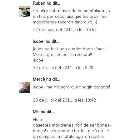
Ruben
ha dit...
Un altre vot a favor de la matafaluga. Jo
en tinc per casa, així que les pròximes
magdalenes tocaran amb això :-)
12 de maig del 2011, a les 16:51
isabel
ha dit...
Jo les he fet i han quedat bonissímes!!!!
Moltes gràcies per la recepta!!
isabel
20 de juliol del 2011, a les 9:29
Mercè
ha dit...
Isabel, me n'alegro que t'hagin agradat!
:-)
20 de juliol del 2011, a les 10:42
MEI ha dit...
Hola,
aquestes madalenes han de ser bones-
bones! i m'agradaria fer-les però no sé
on comprar la matafaluga, on podria