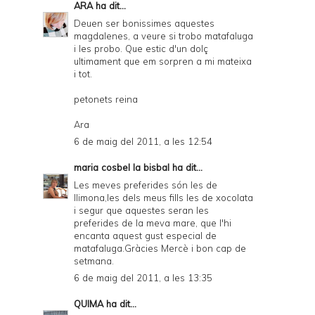
ARA
ha dit...
Deuen ser bonissimes aquestes
magdalenes, a veure si trobo matafaluga
i les probo. Que estic d'un dolç
ultimament que em sorpren a mi mateixa
i tot.
petonets reina
Ara
6 de maig del 2011, a les 12:54
maria cosbel la bisbal
ha dit...
Les meves preferides són les de
llimona,les dels meus fills les de xocolata
i segur que aquestes seran les
preferides de la meva mare, que l'hi
encanta aquest gust especial de
matafaluga.Gràcies Mercè i bon cap de
setmana.
6 de maig del 2011, a les 13:35
QUIMA
ha dit...