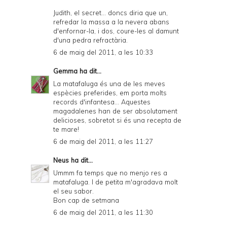
Judith, el secret... doncs diria que un,
refredar la massa a la nevera abans
d'enfornar-la, i dos, coure-les al damunt
d'una pedra refractària.
6 de maig del 2011, a les 10:33
Gemma
ha dit...
La matafaluga és una de les meves
espècies preferides, em porta molts
records d'infantesa... Aquestes
magadalenes han de ser absolutament
delicioses, sobretot si és una recepta de
te mare!
6 de maig del 2011, a les 11:27
Neus
ha dit...
Ummm fa temps que no menjo res a
matafaluga. I de petita m'agradava molt
el seu sabor.
Bon cap de setmana
6 de maig del 2011, a les 11:30