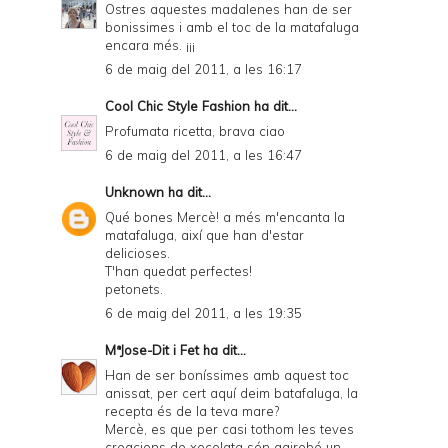
Ostres aquestes madalenes han de ser
bonissimes i amb el toc de la matafaluga
encara més. ¡¡¡
6 de maig del 2011, a les 16:17
Cool Chic Style Fashion
ha dit...
Profumata ricetta, brava ciao
6 de maig del 2011, a les 16:47
Unknown
ha dit...
Qué bones Mercè! a més m'encanta la
matafaluga, així que han d'estar
delicioses.
T'han quedat perfectes!
petonets.
6 de maig del 2011, a les 19:35
MªJose-Dit i Fet
ha dit...
Han de ser boníssimes amb aquest toc
anissat, per cert aquí deim batafaluga, la
recepta és de la teva mare?
Mercè, es que per casi tothom les teves
creacions de xocolata són gairebé un