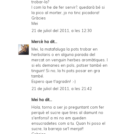
trobar-la?
I com la he de fer servir?, quedarà bé si
la pico al morter, jo no tinc picadora!
Gràcies
Mei
21 de juliol del 2011, a les 12:30
Mercè
ha dit...
Mei, la matafaluga la pots trobar en
herbolaris o en alguna parada del
mercat on venguin herbes aromàtiques. I
si els demanes en pols, potser també en
tinguin! Si no, la hi pots posar en gra
també.
Espero que t'agradin! :-)
21 de juliol del 2011, a les 21:42
Mei ha dit...
Hola, torno a ser jo preguntant com fer
perquè el sucre que tires al damunt no
s'enfonsi! a mi no em queden
ensucradetes com a tu. Quan hi poso el
sucre, la barreja se'l menja!!
Gràcies.