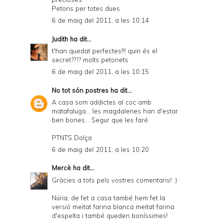
Petons per totes dues
6 de maig del 2011, a les 10:14
Judith
ha dit...
t'han quedat perfectes!!! quin és el
secret???? molts petonets
6 de maig del 2011, a les 10:15
No tot són postres
ha dit...
A casa som addictes al coc amb
matafaluga... les magdalenes han d'estar
ben bones... Segur que les faré.
PTNTS Dolça
6 de maig del 2011, a les 10:20
Mercè
ha dit...
Gràcies a tots pels vostres comentaris! :)
Núria, de fet a casa també hem fet la
versió meitat farina blanca meitat farina
d'espelta i també queden boníssimes!