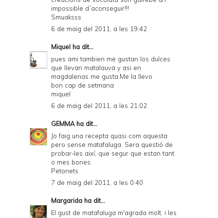
impossible d´aconseguir!!!
Smuaksss
6 de maig del 2011, a les 19:42
Miquel
ha dit...
pues ami tambien me gustan los dulces
que llevan matalauva y asi en
magdalenas me gusta.Me la llevo
bon cap de setmana
miquel
6 de maig del 2011, a les 21:02
GEMMA
ha dit...
Jo faig una recepta quasi com aquesta
pero sense matafaluga. Sera questió de
probar-les així, que segur que estan tant
o mes bones.
Petonets
7 de maig del 2011, a les 0:40
Margarida
ha dit...
El gust de matafaluga m'agrada molt, i les