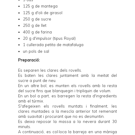
125 g de mantega
125 g d'oli de girasol
250 g de sucre
250 g de llet
400 g de farina
20 g d'impulsor (tipus Royal)
1 cullerada petita de matafaluga
un pols de sal
Preparació:
Es separen les clares dels rovells.
Es baten les clares juntament amb la meitat del
sucre a punt de neu.
En un altre bol, es munten els rovells amb la resta
del sucre fins que blanquegin i tripliquin de volum.
En un bol a part, es barregen la resta d'ingredients
amb el túrmix.
S'afegeixen els rovells muntats i finalment, les
clares muntades a la mescla anterior tot remenant
amb suavitat i procurant que no es desmuntin.
Es deixa reposar la massa a la nevera durant 30
minuts.
A continuació, es col·loca la barreja en una màniga