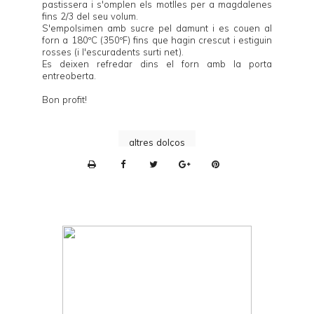
pastissera i s'omplen els motlles per a magdalenes
fins 2/3 del seu volum.
S'empolsimen amb sucre pel damunt i es couen al
forn a 180ºC (350ºF) fins que hagin crescut i estiguin
rosses (i l'escuradents surti net).
Es deixen refredar dins el forn amb la porta
entreoberta.
Bon profit!
altres dolços
P
r
i
n
t
e
r
F