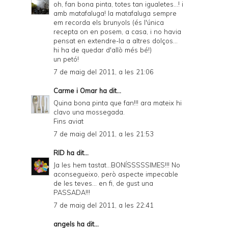
oh, fan bona pinta, totes tan igualetes...! i
amb matafaluga! la matafaluga sempre
em recorda els brunyols (és l'única
recepta on en posem, a casa, i no havia
pensat en extendre-la a altres dolços...
hi ha de quedar d'allò més bé!)
un petó!
7 de maig del 2011, a les 21:06
Carme i Omar
ha dit...
Quina bona pinta que fan!!! ara mateix hi
clavo una mossegada.
Fins aviat
7 de maig del 2011, a les 21:53
RID
ha dit...
Ja les hem tastat...BONÍSSSSSIMES!!! No
aconsegueixo, però aspecte impecable
de les teves... en fi, de gust una
PASSADA!!!
7 de maig del 2011, a les 22:41
angels
ha dit...