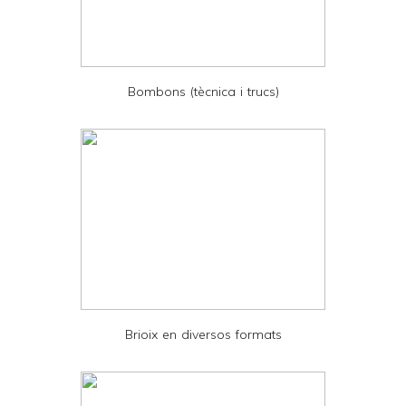
r
i
e
Bombons (tècnica i trucs)
n
d
l
y
a
n
d
P
D
Brioix en diversos formats
F