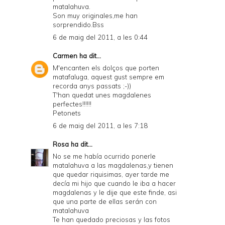
matalahuva.
Son muy originales,me han
sorprendido.Bss
6 de maig del 2011, a les 0:44
Carmen
ha dit...
M'encanten els dolços que porten
matafaluga, aquest gust sempre em
recorda anys passats ;-))
T'han quedat unes magdalenes
perfectes!!!!!!
Petonets
6 de maig del 2011, a les 7:18
Rosa
ha dit...
No se me había ocurrido ponerle
matalahuva a las magdalenas,y tienen
que quedar riquisimas, ayer tarde me
decía mi hijo que cuando le iba a hacer
magdalenas y le dije que este finde, asi
que una parte de ellas serán con
matalahuva
Te han quedado preciosas y las fotos