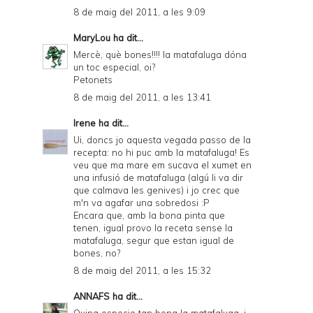
8 de maig del 2011, a les 9:09
MaryLou
ha dit...
Mercè, què bones!!!! la matafaluga dóna
un toc especial, oi?
Petonets
8 de maig del 2011, a les 13:41
Irene
ha dit...
Ui, doncs jo aquesta vegada passo de la
recepta: no hi puc amb la matafaluga! Es
veu que ma mare em sucava el xumet en
una infusió de matafaluga (algú li va dir
que calmava les genives) i jo crec que
m'n va agafar una sobredosi :P
Encara que, amb la bona pinta que
tenen, igual provo la receta sense la
matafaluga, segur que estan igual de
bones, no?
8 de maig del 2011, a les 15:32
ANNAFS
ha dit...