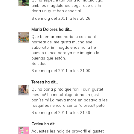
Quina especie tan bona la matafaluga, i
amb les magdalenes segur que els hi
dona un gust ben especial.
8 de maig del 2011, a les 20:26
Maria Dolores
ha dit...
Que buen aroma haría tu cocina al
hornearlas, me gusta mucho ese
saborcito. En magdalenas no la he
puesto nunca pero ya me imagino lo
buenas que están.
Saludos
8 de maig del 2011, a les 21:00
Teresa
ha dit...
Quina bona pinta que fan! i quin gustet
més bo! La matafaluga dona un gust
boníssim! La meva mare en posava a les
rosquilles i encara sento l'oloreta!! petó
8 de maig del 2011, a les 21:49
Catieu
ha dit...
Aquestes les haig de provar!!! el gustet