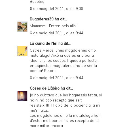
Besotes
6 de maig del 2011, a les 9:39
Bugaderes39
ha dit...
Mmmmm... Entren pels ulls!!!
6 de maig del 2011, a les 9:44
La cuina de l'Eri
ha dit...
Ostres Mercè, unes magdalenes amb
matafaluga! Això si que és una bona
idea, si a les coques li queda perfecte...
en aquestes magdalenes ha de ser la
bomba! Petons
6 de maig del 2011, a les 9:44
Coses de Llàbiro
ha dit...
Jo no dubtava que les haguessis fet tu, si
no hi ha cap recepta que se't
resisteixi!!!!!!!! I això de la paciència, a mi
me'n falta...
Les magdalenes amb la matafaluga han
d'estar molt bones i si és recepta de la
mare millor encara.