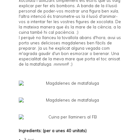
xocolata i utilitzant simplement els estris que us vaig
explicar per fer els
bombons
. A banda de la il·lusió
personal de poder-vos mostrar una figura ben xula,
l'altra intenció és transmetre-us la il·lusió d'animar-
vos a intentar fer les vostres figures de xocolata. De
la mateixa manera que és la mare de la ciència, a la
cuina també hi cal paciència. ;)
I perquè no llanceu la tovallola abans d'hora, avui us
porto unes delicioses magdalenes ben fàcils de
preparar. Ja us he explicat alguna vegada com
m'agrada gaudir d'un bon esmorzar o berenar. Una
especialitat de la meva mare que porta el toc anisat
de la matafaluga.
mmmm
!! ;)
Ingredients: (per a unes 40 unitats)
3 ous