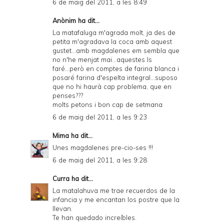
6 de maig del 2011, a les 8:49
Anònim ha dit...
La matafaluga m'agrada molt, ja des de
petita m'agradava la coca amb aquest
gustet...amb magdalenes em sembla que
no n'he menjat mai...aquestes ls
faré...però en comptes de farina blanca i
posaré farina d'espelta integral...suposo
que no hi haurà cap problema, que en
penses???
molts petons i bon cap de setmana
6 de maig del 2011, a les 9:23
Mima
ha dit...
Unes magdalenes pre-cio-ses !!!
6 de maig del 2011, a les 9:28
Curra
ha dit...
La matalahuva me trae recuerdos de la
infancia y me encantan los postre que la
llevan.
Te han quedado increíbles.