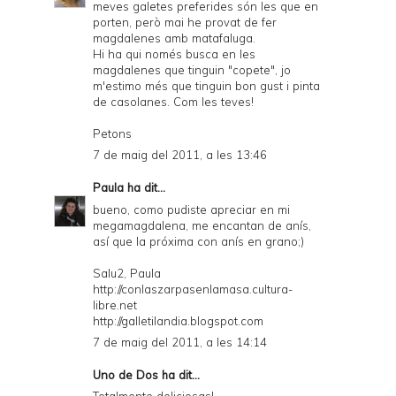
meves galetes preferides són les que en
porten, però mai he provat de fer
magdalenes amb matafaluga.
Hi ha qui només busca en les
magdalenes que tinguin "copete", jo
m'estimo més que tinguin bon gust i pinta
de casolanes. Com les teves!
Petons
7 de maig del 2011, a les 13:46
Paula
ha dit...
bueno, como pudiste apreciar en mi
megamagdalena, me encantan de anís,
así que la próxima con anís en grano;)
Salu2, Paula
http://conlaszarpasenlamasa.cultura-
libre.net
http://galletilandia.blogspot.com
7 de maig del 2011, a les 14:14
Uno de Dos
ha dit...