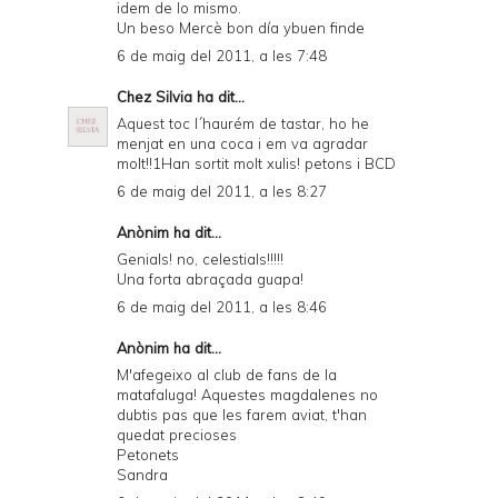
idem de lo mismo.
Un beso Mercè bon día ybuen finde
6 de maig del 2011, a les 7:48
Chez Silvia
ha dit...
Aquest toc l´haurém de tastar, ho he
menjat en una coca i em va agradar
molt!!1Han sortit molt xulis! petons i BCD
6 de maig del 2011, a les 8:27
Anònim ha dit...
Genials! no, celestials!!!!!
Una forta abraçada guapa!
6 de maig del 2011, a les 8:46
Anònim ha dit...
M'afegeixo al club de fans de la
matafaluga! Aquestes magdalenes no
dubtis pas que les farem aviat, t'han
quedat precioses
Petonets
Sandra