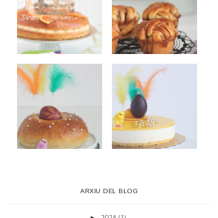
ARXIU DEL BLOG
2024
(1)
►