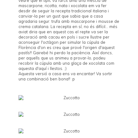
veure que el típic va farcit amb una mescla de
mascarpone, ricotta, nata i xocolata em va fer
desdir de seguir la recepta tradicional italiana i
canviar-la per un gust que sabia que a casa
agradaria segur: trufa amb mascarpone i mousse de
crema catalana. La recepta en sí, no és difícil... més
aviat diria que en aquest cas el repte va ser la
decoració amb cacau en pols i sucre llustre per
aconseguir l'octàgon per simular la cúpula de
Florència d'on es creu que prové l'origen d'aquest
pastís!! Gairebé hi perdo la paciència. Així doncs,
per aquells que us animeu a provar-lo, podeu
recobrir la cúpula amb una glaça de xocolata com
aquesta d'
aquí
i llestos. ;)
Aquesta versió a casa ens va encantar! Va sortir
una combinació ben bona!! :p