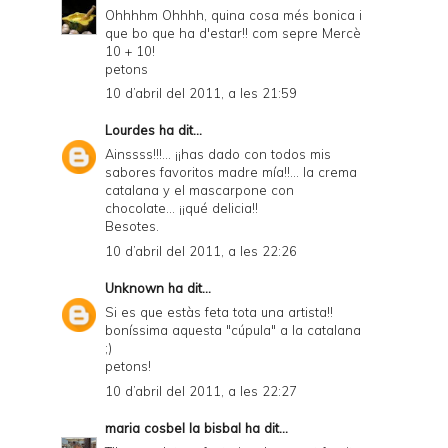
Ohhhhm Ohhhh, quina cosa més bonica i
que bo que ha d'estar!! com sepre Mercè
10 + 10!
petons
10 d’abril del 2011, a les 21:59
Lourdes
ha dit...
Ainssss!!!... ¡¡has dado con todos mis
sabores favoritos madre mía!!... la crema
catalana y el mascarpone con
chocolate... ¡¡qué delicia!!
Besotes.
10 d’abril del 2011, a les 22:26
Unknown
ha dit...
Si es que estàs feta tota una artista!!
boníssima aquesta "cúpula" a la catalana
;)
petons!
10 d’abril del 2011, a les 22:27
maria cosbel la bisbal
ha dit...