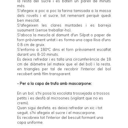
la resta del sucre i es baten un parell de minuts
més.
S'afegeix a poc a poc la farina tamisada a la massa
dels rovells i el sucre, tot remenant perquè quedi
ben mesclat.
S'afegeixen les clares muntades i es barreja
suaument (sense treballar-ho).
S'aboca la mescla al damunt d'un
Silpat
o paper de
forn prèviament untat i es forma una capa llisa d'uns
0.8 cm de gruix.
S'enforna a 180ºC dins el forn prèviament escalfat
durant uns 8-10 minuts.
Es deixa refredar i es talla una circumferència de 18
cm de diàmetre (el mateix que el del bol) i la resta,
en triangles per tal de recobrir l'interior del bol
recobert amb film transparent.
- Per a la capa de trufa amb mascarpone:
En un bol, s'hi posa la xocolata trossejada a trossos
petits i es desfà al microones (vigilant que no es
cremi).
Quan sigui desfeta, es deixa refredar un xic i tot
seguit, s'hi afegeix el sucre i el mascarpone.
Es recobreix tot l'interior del bescuit formant una
capa uniforme.