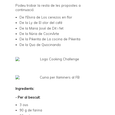
Podeu trobar la resta de les propostes a
continuació:
De l'Elvira de
Los cerezos en flor
De la Ly de
El olor del café
De la Maria José de
Dit i fet
De la Núria de
CocinArte
De la Pikerita de
La cocina de Pikerita
De la Quo de
Quocinando
Ingredients:
- Per al bescuit:
3 ous
90 g de farina