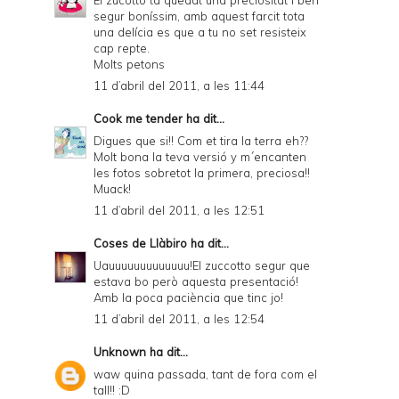
segur boníssim, amb aquest farcit tota
una delícia es que a tu no set resisteix
cap repte.
Molts petons
11 d’abril del 2011, a les 11:44
Cook me tender
ha dit...
Digues que si!! Com et tira la terra eh??
Molt bona la teva versió y m´encanten
les fotos sobretot la primera, preciosa!!
Muack!
11 d’abril del 2011, a les 12:51
Coses de Llàbiro
ha dit...
Uauuuuuuuuuuuuu!El zuccotto segur que
estava bo però aquesta presentació!
Amb la poca paciència que tinc jo!
11 d’abril del 2011, a les 12:54
Unknown
ha dit...
waw quina passada, tant de fora com el
tall!! :D