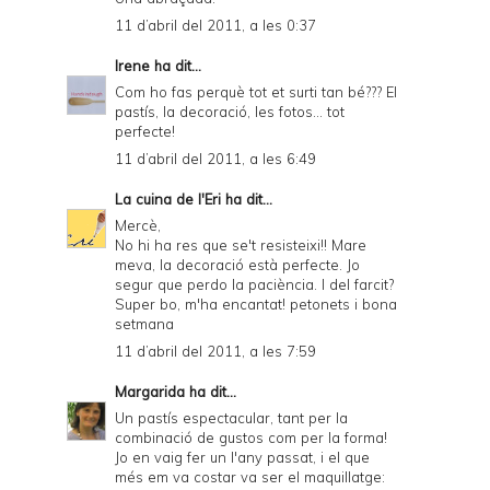
11 d’abril del 2011, a les 0:37
Irene
ha dit...
Com ho fas perquè tot et surti tan bé??? El
pastís, la decoració, les fotos... tot
perfecte!
11 d’abril del 2011, a les 6:49
La cuina de l'Eri
ha dit...
Mercè,
No hi ha res que se't resisteixi!! Mare
meva, la decoració està perfecte. Jo
segur que perdo la paciència. I del farcit?
Super bo, m'ha encantat! petonets i bona
setmana
11 d’abril del 2011, a les 7:59
Margarida
ha dit...
Un pastís espectacular, tant per la
combinació de gustos com per la forma!
Jo en vaig fer un l'any passat, i el que
més em va costar va ser el maquillatge: