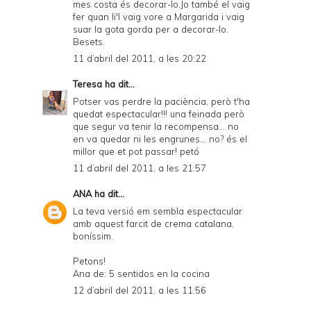
mes costa és decorar-lo.Jo també el vaig
fer quan li'l vaig vore a Margarida i vaig
suar la gota gorda per a decorar-lo.
Besets.
11 d’abril del 2011, a les 20:22
Teresa
ha dit...
Potser vas perdre la paciència, però t'ha
quedat espectacular!!! una feinada però
que segur va tenir la recompensa... no
en va quedar ni les engrunes... no? és el
millor que et pot passar! petó
11 d’abril del 2011, a les 21:57
ANA
ha dit...
La teva versió em sembla espectacular
amb aquest farcit de crema catalana,
boníssim.
Petons!
Ana de: 5 sentidos en la cocina
12 d’abril del 2011, a les 11:56