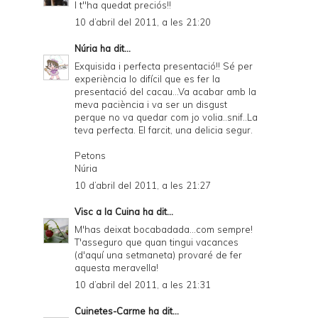
I t''ha quedat preciós!!
10 d’abril del 2011, a les 21:20
Núria
ha dit...
Exquisida i perfecta presentació!! Sé per
experiència lo difícil que es fer la
presentació del cacau...Va acabar amb la
meva paciència i va ser un disgust
perque no va quedar com jo volia..snif..La
teva perfecta. El farcit, una delicia segur.
Petons
Núria
10 d’abril del 2011, a les 21:27
Visc a la Cuina
ha dit...
M'has deixat bocabadada...com sempre!
T'asseguro que quan tingui vacances
(d'aquí una setmaneta) provaré de fer
aquesta meravella!
10 d’abril del 2011, a les 21:31
Cuinetes-Carme
ha dit...