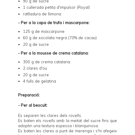
90 g de sucre
1 cullerada petita d'impulsor (Royal)
ratlladura de llimona
- Per a la capa de trufa i mascarpone:
125 g de mascarpone
60 g de xocolata negra (70% de cacau)
20 g de sucre
- Per a la mousse de crema catalana:
300 g de
crema catalana
2 clares d'ou
20 g de sucre
4 fulls de gelatina
Preparació:
- Per al bescuit:
Es separen les clares dels rovells.
Es baten els rovells amb la meitat del sucre fins que
adoptin una textura espessa i blanquinosa.
Es baten les clares a punt de merenga i s'hi afegeix