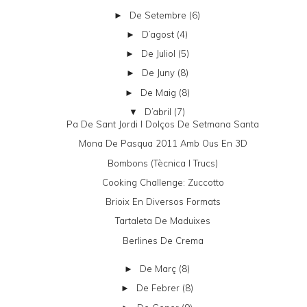
De Setembre
(6)
►
D’agost
(4)
►
De Juliol
(5)
►
De Juny
(8)
►
De Maig
(8)
►
D’abril
(7)
▼
Pa De Sant Jordi I Dolços De Setmana Santa
Mona De Pasqua 2011 Amb Ous En 3D
Bombons (tècnica I Trucs)
Cooking Challenge: Zuccotto
Brioix En Diversos Formats
Tartaleta De Maduixes
Berlines De Crema
De Març
(8)
►
De Febrer
(8)
►