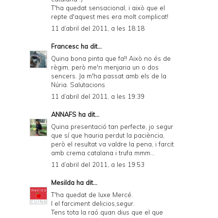
T'ha quedat sensacional, i això que el
repte d'aquest mes era molt complicat!
11 d’abril del 2011, a les 18:18
Francesc
ha dit...
Quina bona pinta que fa!! Això no és de
règim, però me'n menjaria un o dos
sencers. Ja m'ha passat amb els de la
Núria. Salutacions
11 d’abril del 2011, a les 19:39
ANNAFS
ha dit...
Quina presentació tan perfecte, jo segur
que sí que hauria perdut la paciència,
però el resultat va valdre la pena, i farcit
amb crema catalana i trufa mmm...
11 d’abril del 2011, a les 19:53
Mesilda
ha dit...
T'ha quedat de luxe Mercé.
I el farciment delicios,segur.
Tens tota la raó quan dius que el que