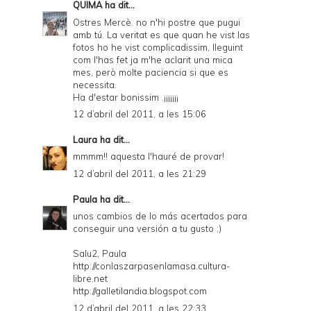
QUIMA
ha dit...
Ostres Mercè. no n'hi postre que pugui
amb tú. La veritat es que quan he vist las
fotos ho he vist complicadissim, lleguint
com l'has fet ja m'he aclarit una mica
mes, però molte paciencia si que es
necessita.
Ha d'estar bonissim .¡¡¡¡¡¡¡
12 d’abril del 2011, a les 15:06
Laura
ha dit...
mmmm!! aquesta l'hauré de provar!
12 d’abril del 2011, a les 21:29
Paula
ha dit...
unos cambios de lo más acertados para
conseguir una versión a tu gusto ;)
Salu2, Paula
http://conlaszarpasenlamasa.cultura-
libre.net
http://galletilandia.blogspot.com
12 d’abril del 2011, a les 22:33