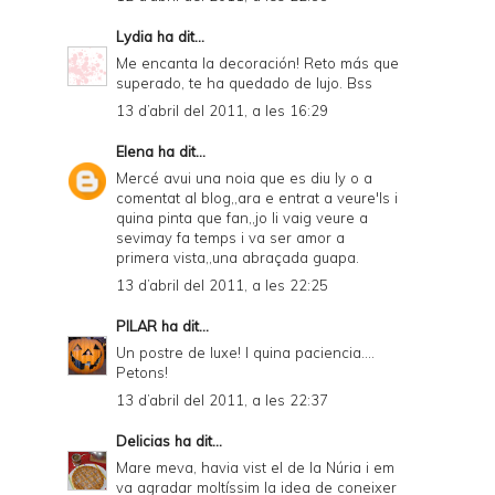
Lydia
ha dit...
Me encanta la decoración! Reto más que
superado, te ha quedado de lujo. Bss
13 d’abril del 2011, a les 16:29
Elena
ha dit...
Mercé avui una noia que es diu ly o a
comentat al blog,,ara e entrat a veure'ls i
quina pinta que fan,,jo li vaig veure a
sevimay fa temps i va ser amor a
primera vista,,una abraçada guapa.
13 d’abril del 2011, a les 22:25
PILAR
ha dit...
Un postre de luxe! I quina paciencia....
Petons!
13 d’abril del 2011, a les 22:37
Delicias
ha dit...
Mare meva, havia vist el de la Núria i em
va agradar moltíssim la idea de coneixer