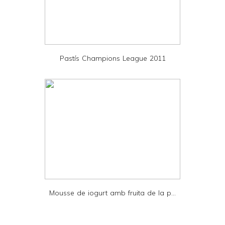
n
d
P
D
Pastís Champions League 2011
F
Mousse de iogurt amb fruita de la p...