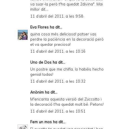
va suar-la però t'ha quedat 2divina". Mai
millor dit....
11 d’abril del 2011, a les 9:58
Eva Flores
ha dit...
quina cosa més deliciosa! potser vas
perdre la paciència en la decoració però
et va quedar preciosa!
11 d’abril del 2011, a les 10:16
Uno de Dos
ha dit...
Un postre que me chifla, lo habéis hecho
genial todas!
11 d’abril del 2011, a les 10:32
Anònim ha dit...
M'encanta aquesta versió del Zuccotto i
la decoració t'ha quedat molt bé. Petons!
11 d’abril del 2011, a les 10:51
Fem un mos
ha dit...
El zucotto ta quedat una preciositat i ben