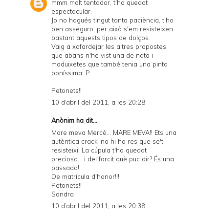
mmm molt tentador, t'ha quedat
espectacular.
Jo no hagués tingut tanta paciència, t'ho
ben asseguro, per això s'em resisteixen
bastant aquests tipos de dolços.
Vaig a xafardejar les altres propostes,
que abans n'he vist una de nata i
maduixetes que també tenia una pinta
boníssima :P.
Petonets!!
10 d’abril del 2011, a les 20:28
Anònim ha dit...
Mare meva Mercè... MARE MEVA!! Ets una
autèntica crack, no hi ha res que se't
resisteixi! La cúpula t'ha quedat
preciosa... i del farcit què puc dir? És una
passada!
De matrícula d'honor!!!!
Petonets!!
Sandra
10 d’abril del 2011, a les 20:38