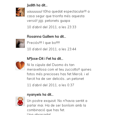
Judith
ha dit...
uauuuuuu! t0ha quedat espectacular!!! a
casa segur que trionfa més aquesta
versió! jijiji. petonets guapa
10 d’abril del 2011, a les 23:33
Rosanna Guillem
ha dit...
Preciós!!!! I que bo!!!!!
10 d’abril del 2011, a les 23:44
MªJose-Dit i Fet
ha dit...
Ni la cúpula del Duomo és tan
meravellosa com el teu zuccotto!! quines
fotos més precioses has fet Mercè, i el
farcit ha de ser deliciós...un petonet
11 d’abril del 2011, a les 0:37
nyanyels
ha dit...
Un postre exquisit. No n'havia sentit a
parlar mai. Ha de ser bonísim amb la
combinació que has fet.
Una abraçada!