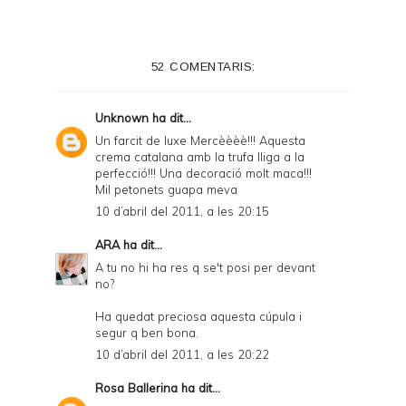
52 COMENTARIS:
Unknown
ha dit...
Un farcit de luxe Mercèèèè!!! Aquesta
crema catalana amb la trufa lliga a la
perfecció!!! Una decoració molt maca!!!
Mil petonets guapa meva
10 d’abril del 2011, a les 20:15
ARA
ha dit...
A tu no hi ha res q se't posi per devant
no?
Ha quedat preciosa aquesta cúpula i
segur q ben bona.
10 d’abril del 2011, a les 20:22
Rosa Ballerina
ha dit...