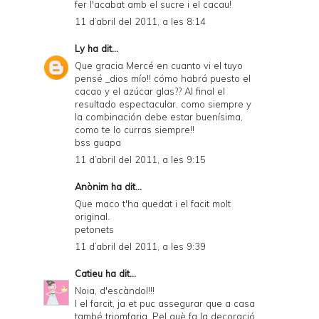
fer l'acabat amb el sucre i el cacau!
11 d’abril del 2011, a les 8:14
Ly
ha dit...
Que gracia Mercé en cuanto vi el tuyo
pensé _dios mío!! cómo habrá puesto el
cacao y el azúcar glas?? Al final el
resultado espectacular, como siempre y
la combinación debe estar buenísima,
como te lo curras siempre!!
bss guapa
11 d’abril del 2011, a les 9:15
Anònim ha dit...
Que maco t'ha quedat i el facit molt
original.
petonets
11 d’abril del 2011, a les 9:39
Catieu
ha dit...
Noia, d'escàndol!!!
I el farcit, ja et puc assegurar que a casa
també triomfaria. Pel què fa la decoració