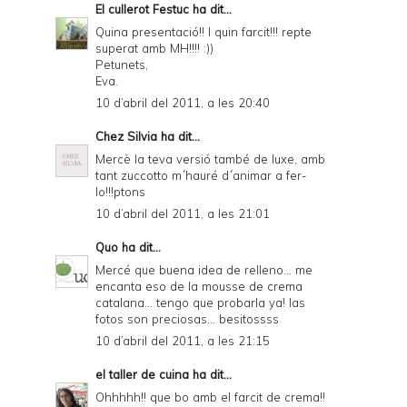
El cullerot Festuc
ha dit...
Quina presentació!! I quin farcit!!! repte
superat amb MH!!!! :))
Petunets,
Eva.
10 d’abril del 2011, a les 20:40
Chez Silvia
ha dit...
Mercè la teva versió també de luxe, amb
tant zuccotto m´hauré d´animar a fer-
lo!!!ptons
10 d’abril del 2011, a les 21:01
Quo
ha dit...
Mercé que buena idea de relleno... me
encanta eso de la mousse de crema
catalana... tengo que probarla ya! las
fotos son preciosas... besitossss
10 d’abril del 2011, a les 21:15
el taller de cuina
ha dit...
Ohhhhh!! que bo amb el farcit de crema!!