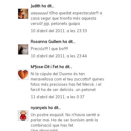
Judith
ha dit...
uauuuuuu! t0ha quedat espectacular!!! a
casa segur que trionfa més aquesta
versió! jijiji. petonets guapa
10 d’abril del 2011, a les 23:33
Rosanna Guillem
ha dit...
Preciós!!!! I que bo!!!!!
10 d’abril del 2011, a les 23:44
MªJose-Dit i Fet
ha dit...
Ni la cúpula del Duomo és tan
meravellosa com el teu zuccotto!! quines
fotos més precioses has fet Mercè, i el
farcit ha de ser deliciós...un petonet
11 d’abril del 2011, a les 0:37
nyanyels
ha dit...
Un postre exquisit. No n'havia sentit a
parlar mai. Ha de ser bonísim amb la
combinació que has fet.
Una abraçada!