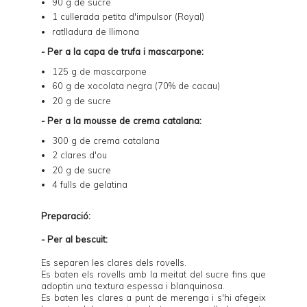
90 g de sucre
1 cullerada petita d'impulsor (Royal)
ratlladura de llimona
- Per a la capa de trufa i mascarpone:
125 g de mascarpone
60 g de xocolata negra (70% de cacau)
20 g de sucre
- Per a la mousse de crema catalana:
300 g de
crema catalana
2 clares d'ou
20 g de sucre
4 fulls de gelatina
Preparació:
- Per al bescuit:
Es separen les clares dels rovells.
Es baten els rovells amb la meitat del sucre fins que
adoptin una textura espessa i blanquinosa.
Es baten les clares a punt de merenga i s'hi afegeix