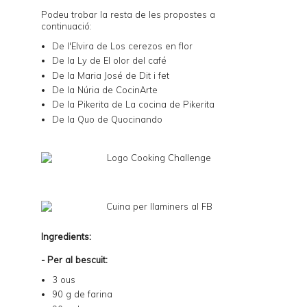
Podeu trobar la resta de les propostes a
continuació:
De l'Elvira de
Los cerezos en flor
De la Ly de
El olor del café
De la Maria José de
Dit i fet
De la Núria de
CocinArte
De la Pikerita de
La cocina de Pikerita
De la Quo de
Quocinando
Ingredients:
- Per al bescuit:
3 ous
90 g de farina