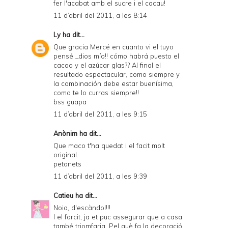
fer l'acabat amb el sucre i el cacau!
11 d’abril del 2011, a les 8:14
Ly
ha dit...
Que gracia Mercé en cuanto vi el tuyo
pensé _dios mío!! cómo habrá puesto el
cacao y el azúcar glas?? Al final el
resultado espectacular, como siempre y
la combinación debe estar buenísima,
como te lo curras siempre!!
bss guapa
11 d’abril del 2011, a les 9:15
Anònim ha dit...
Que maco t'ha quedat i el facit molt
original.
petonets
11 d’abril del 2011, a les 9:39
Catieu
ha dit...
Noia, d'escàndol!!!
I el farcit, ja et puc assegurar que a casa
també triomfaria. Pel què fa la decoració