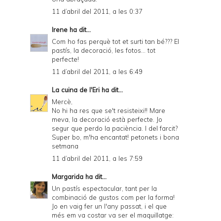
11 d’abril del 2011, a les 0:37
Irene
ha dit...
Com ho fas perquè tot et surti tan bé??? El
pastís, la decoració, les fotos... tot
perfecte!
11 d’abril del 2011, a les 6:49
La cuina de l'Eri
ha dit...
Mercè,
No hi ha res que se't resisteixi!! Mare
meva, la decoració està perfecte. Jo
segur que perdo la paciència. I del farcit?
Super bo, m'ha encantat! petonets i bona
setmana
11 d’abril del 2011, a les 7:59
Margarida
ha dit...
Un pastís espectacular, tant per la
combinació de gustos com per la forma!
Jo en vaig fer un l'any passat, i el que
més em va costar va ser el maquillatge: