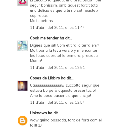
segur boníssim, amb aquest farcit tota
una delícia es que a tu no set resisteix
cap repte.
Molts petons
11 d’abril del 2011, a les 11:44
Cook me tender
ha dit...
Digues que si!! Com et tira la terra eh??
Molt bona la teva versió y m´encanten
les fotos sobretot la primera, preciosa!!
Muack!
11 d’abril del 2011, a les 12:51
Coses de Llàbiro
ha dit...
Uauuuuuuuuuuuuu!El zuccotto segur que
estava bo però aquesta presentació!
Amb la poca paciència que tinc jo!
11 d’abril del 2011, a les 12:54
Unknown
ha dit...
waw quina passada, tant de fora com el
tall!! :D