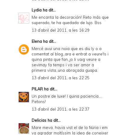
Lydia
ha dit...
Me encanta la decoración! Reto más que
superado, te ha quedado de lujo. Bss
13 d’abril del 2011, a les 16:29
Elena
ha dit...
Mercé avui una noia que es diu ly o a
comentat al blog,,ara e entrat a veure'ls i
quina pinta que fan,,jo li vaig veure a
sevimay fa temps i va ser amor a
primera vista,,una abraçada guapa.
13 d’abril del 2011, a les 22:25
PILAR
ha dit...
Un postre de luxe! I quina paciencia....
Petons!
13 d’abril del 2011, a les 22:37
Delicias
ha dit...
Mare meva, havia vist el de la Núria i em
va agradar moltíssim la idea de coneixer