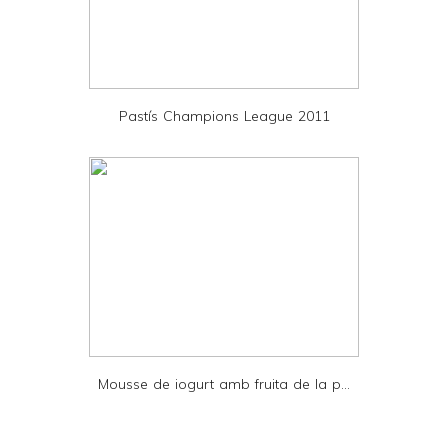
n
d
P
D
Pastís Champions League 2011
F
Mousse de iogurt amb fruita de la p...