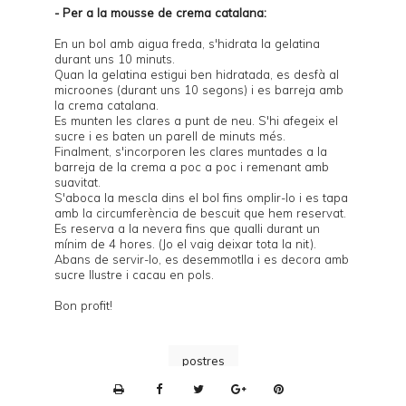
- Per a la mousse de crema catalana:
En un bol amb aigua freda, s'hidrata la gelatina
durant uns 10 minuts.
Quan la gelatina estigui ben hidratada, es desfà al
microones (durant uns 10 segons) i es barreja amb
la
crema catalana
.
Es munten les clares a punt de neu. S'hi afegeix el
sucre i es baten un parell de minuts més.
Finalment, s'incorporen les clares muntades a la
barreja de la crema a poc a poc i remenant amb
suavitat.
S'aboca la mescla dins el bol fins omplir-lo i es tapa
amb la circumferència de bescuit que hem reservat.
Es reserva a la nevera fins que qualli durant un
mínim de 4 hores. (Jo el vaig deixar tota la nit).
Abans de servir-lo, es desemmotlla i es decora amb
sucre llustre i cacau en pols.
Bon profit!
postres
P