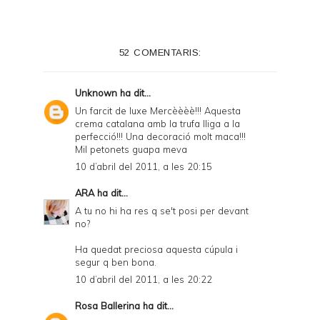
52 COMENTARIS:
Unknown
ha dit...
Un farcit de luxe Mercèèèè!!! Aquesta
crema catalana amb la trufa lliga a la
perfecció!!! Una decoració molt maca!!!
Mil petonets guapa meva
10 d’abril del 2011, a les 20:15
ARA
ha dit...
A tu no hi ha res q se't posi per devant
no?
Ha quedat preciosa aquesta cúpula i
segur q ben bona.
10 d’abril del 2011, a les 20:22
Rosa Ballerina
ha dit...