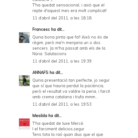
T'ha quedat sensacional, i això que el
repte d'aquest mes era molt complicat!
11 d’abril del 2011, a les 18:18
Francesc
ha dit...
Quina bona pinta que fa!! Això no és de
règim, però me'n menjaria un o dos
sencers. Ja m'ha passat amb els de la
Núria. Salutacions
11 d’abril del 2011, a les 19:39
ANNAFS
ha dit...
Quina presentació tan perfecte, jo segur
que sí que hauria perdut la paciència,
però el resultat va valdre la pena, i farcit
amb crema catalana i trufa mmm...
11 d’abril del 2011, a les 19:53
Mesilda
ha dit...
T'ha quedat de luxe Mercé.
I el farciment delicios,segur.
Tens tota la raó quan dius que el que