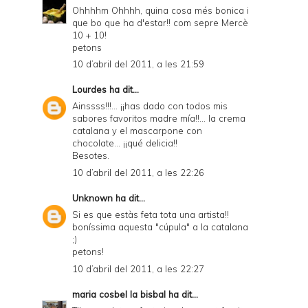
Ohhhhm Ohhhh, quina cosa més bonica i
que bo que ha d'estar!! com sepre Mercè
10 + 10!
petons
10 d’abril del 2011, a les 21:59
Lourdes
ha dit...
Ainssss!!!... ¡¡has dado con todos mis
sabores favoritos madre mía!!... la crema
catalana y el mascarpone con
chocolate... ¡¡qué delicia!!
Besotes.
10 d’abril del 2011, a les 22:26
Unknown
ha dit...
Si es que estàs feta tota una artista!!
boníssima aquesta "cúpula" a la catalana
;)
petons!
10 d’abril del 2011, a les 22:27
maria cosbel la bisbal
ha dit...