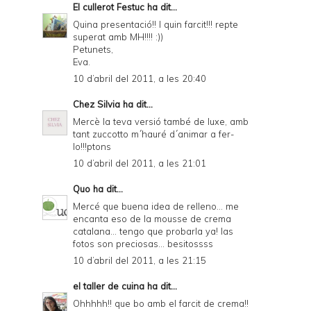
El cullerot Festuc
ha dit...
Quina presentació!! I quin farcit!!! repte
superat amb MH!!!! :))
Petunets,
Eva.
10 d’abril del 2011, a les 20:40
Chez Silvia
ha dit...
Mercè la teva versió també de luxe, amb
tant zuccotto m´hauré d´animar a fer-
lo!!!ptons
10 d’abril del 2011, a les 21:01
Quo
ha dit...
Mercé que buena idea de relleno... me
encanta eso de la mousse de crema
catalana... tengo que probarla ya! las
fotos son preciosas... besitossss
10 d’abril del 2011, a les 21:15
el taller de cuina
ha dit...
Ohhhhh!! que bo amb el farcit de crema!!