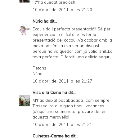
I t''ha quedat preciós!!
10 d’abril del 2011, a les 21:20
Núria
ha dit...
Exquisida i perfecta presentació!! Sé per
experiència lo difícil que es fer la
presentació del cacau...Va acabar amb la
meva paciència i va ser un disgust
perque no va quedar com jo volia..snif..La
teva perfecta. El farcit, una delicia segur.
Petons
Núria
10 d’abril del 2011, a les 21:27
Visc a la Cuina
ha dit...
M'has deixat bocabadada...com sempre!
T'asseguro que quan tingui vacances
(d'aquí una setmaneta) provaré de fer
aquesta meravella!
10 d’abril del 2011, a les 21:31
Cuinetes-Carme
ha dit...