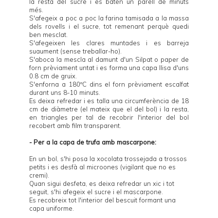
la resta del sucre i es baten un parell de minuts
més.
S'afegeix a poc a poc la farina tamisada a la massa
dels rovells i el sucre, tot remenant perquè quedi
ben mesclat.
S'afegeixen les clares muntades i es barreja
suaument (sense treballar-ho).
S'aboca la mescla al damunt d'un
Silpat
o paper de
forn prèviament untat i es forma una capa llisa d'uns
0.8 cm de gruix.
S'enforna a 180ºC dins el forn prèviament escalfat
durant uns 8-10 minuts.
Es deixa refredar i es talla una circumferència de 18
cm de diàmetre (el mateix que el del bol) i la resta,
en triangles per tal de recobrir l'interior del bol
recobert amb film transparent.
- Per a la capa de trufa amb mascarpone:
En un bol, s'hi posa la xocolata trossejada a trossos
petits i es desfà al microones (vigilant que no es
cremi).
Quan sigui desfeta, es deixa refredar un xic i tot
seguit, s'hi afegeix el sucre i el mascarpone.
Es recobreix tot l'interior del bescuit formant una
capa uniforme.