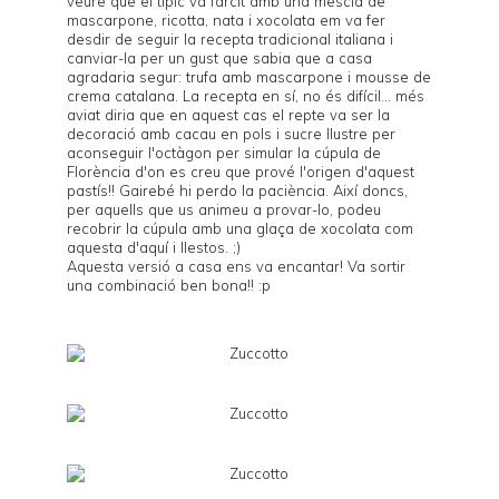
veure que el típic va farcit amb una mescla de
mascarpone, ricotta, nata i xocolata em va fer
desdir de seguir la recepta tradicional italiana i
canviar-la per un gust que sabia que a casa
agradaria segur: trufa amb mascarpone i mousse de
crema catalana. La recepta en sí, no és difícil... més
aviat diria que en aquest cas el repte va ser la
decoració amb cacau en pols i sucre llustre per
aconseguir l'octàgon per simular la cúpula de
Florència d'on es creu que prové l'origen d'aquest
pastís!! Gairebé hi perdo la paciència. Així doncs,
per aquells que us animeu a provar-lo, podeu
recobrir la cúpula amb una glaça de xocolata com
aquesta d'
aquí
i llestos. ;)
Aquesta versió a casa ens va encantar! Va sortir
una combinació ben bona!! :p