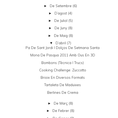
De Setembre
(6)
►
D’agost
(4)
►
De Juliol
(5)
►
De Juny
(8)
►
De Maig
(8)
►
D’abril
(7)
▼
Pa De Sant Jordi I Dolços De Setmana Santa
Mona De Pasqua 2011 Amb Ous En 3D
Bombons (tècnica I Trucs)
Cooking Challenge: Zuccotto
Brioix En Diversos Formats
Tartaleta De Maduixes
Berlines De Crema
De Març
(8)
►
De Febrer
(8)
►