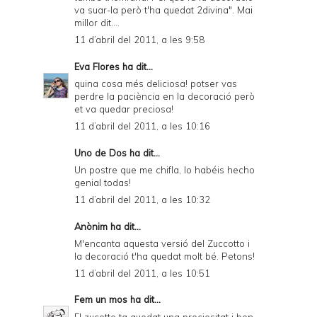
va suar-la però t'ha quedat 2divina". Mai
millor dit....
11 d’abril del 2011, a les 9:58
Eva Flores
ha dit...
quina cosa més deliciosa! potser vas
perdre la paciència en la decoració però
et va quedar preciosa!
11 d’abril del 2011, a les 10:16
Uno de Dos
ha dit...
Un postre que me chifla, lo habéis hecho
genial todas!
11 d’abril del 2011, a les 10:32
Anònim ha dit...
M'encanta aquesta versió del Zuccotto i
la decoració t'ha quedat molt bé. Petons!
11 d’abril del 2011, a les 10:51
Fem un mos
ha dit...
El zucotto ta quedat una preciositat i ben