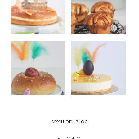
ARXIU DEL BLOG
2024
(1)
►