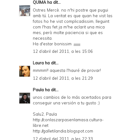
QUIMA
ha dit...
Ostres Mercè. no n'hi postre que pugui
amb tú. La veritat es que quan he vist las
fotos ho he vist complicadissim, lleguint
com l'has fet ja m'he aclarit una mica
mes, però molte paciencia si que es
necessita.
Ha d'estar bonissim .¡¡¡¡¡¡¡
12 d’abril del 2011, a les 15:06
Laura
ha dit...
mmmm!! aquesta l'hauré de provar!
12 d’abril del 2011, a les 21:29
Paula
ha dit...
unos cambios de lo más acertados para
conseguir una versión a tu gusto ;)
Salu2, Paula
http://conlaszarpasenlamasa.cultura-
libre.net
http://galletilandia.blogspot.com
12 d’abril del 2011, a les 22:33