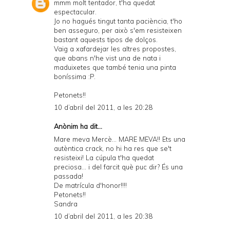
mmm molt tentador, t'ha quedat
espectacular.
Jo no hagués tingut tanta paciència, t'ho
ben asseguro, per això s'em resisteixen
bastant aquests tipos de dolços.
Vaig a xafardejar les altres propostes,
que abans n'he vist una de nata i
maduixetes que també tenia una pinta
boníssima :P.
Petonets!!
10 d’abril del 2011, a les 20:28
Anònim ha dit...
Mare meva Mercè... MARE MEVA!! Ets una
autèntica crack, no hi ha res que se't
resisteixi! La cúpula t'ha quedat
preciosa... i del farcit què puc dir? És una
passada!
De matrícula d'honor!!!!
Petonets!!
Sandra
10 d’abril del 2011, a les 20:38