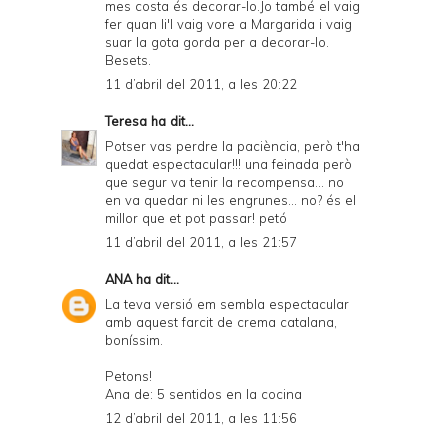
mes costa és decorar-lo.Jo també el vaig
fer quan li'l vaig vore a Margarida i vaig
suar la gota gorda per a decorar-lo.
Besets.
11 d’abril del 2011, a les 20:22
Teresa
ha dit...
Potser vas perdre la paciència, però t'ha
quedat espectacular!!! una feinada però
que segur va tenir la recompensa... no
en va quedar ni les engrunes... no? és el
millor que et pot passar! petó
11 d’abril del 2011, a les 21:57
ANA
ha dit...
La teva versió em sembla espectacular
amb aquest farcit de crema catalana,
boníssim.
Petons!
Ana de: 5 sentidos en la cocina
12 d’abril del 2011, a les 11:56