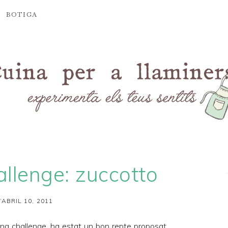
BOTIGA
llenge: zuccotto
’ABRIL 10, 2011
ng challenge
, ha estat un bon repte proposat