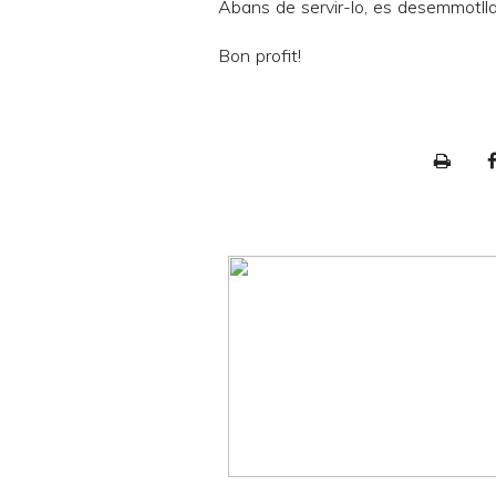
Abans de servir-lo, es desemmotlla
Bon profit!
P
r
i
n
t
e
r
F
r
i
e