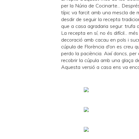
per la Núria de
Cocinarte
... Despr
típic va farcit amb una mescla de m
desdir de seguir la recepta tradicio
que a casa agradaria segur: truf
La recepta en sí, no és difícil... mé
decoració amb cacau en pols i sucre
cúpula de Florència d'on es creu qu
perdo la paciència. Així doncs, per
recobrir la cúpula amb una glaça 
Aquesta versió a casa ens va encan