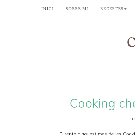
INICI
SOBRE MI
RECEPTES
Cooking cha
D
El repte d'aquest mes de les
Cooki