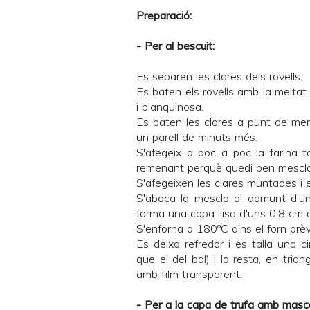
Preparació:
- Per al bescuit:
Es separen les clares dels rovells.
Es baten els rovells amb la meitat
i blanquinosa.
Es baten les clares a punt de mere
un parell de minuts més.
S'afegeix a poc a poc la farina t
remenant perquè quedi ben mescla
S'afegeixen les clares muntades i 
S'aboca la mescla al damunt d'
forma una capa llisa d'uns 0.8 cm d
S'enforna a 180ºC dins el forn prè
Es deixa refredar i es talla una 
que el del bol) i la resta, en triang
amb film transparent.
- Per a la capa de trufa amb masc