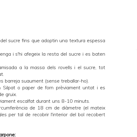
 del sucre fins que adoptin una textura espessa
nga i s'hi afegeix la resta del sucre i es baten
amisada a la massa dels rovells i el sucre, tot
t.
es barreja suaument (sense treballar-ho).
un
Silpat
o paper de forn prèviament untat i es
e gruix.
viament escalfat durant uns 8-10 minuts.
circumferència de 18 cm de diàmetre (el mateix
les per tal de recobrir l'interior del bol recobert
arpone: