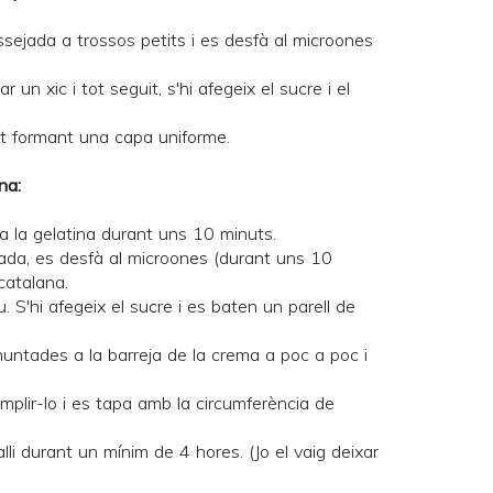
ossejada a trossos petits i es desfà al microones
 un xic i tot seguit, s'hi afegeix el sucre i el
uit formant una capa uniforme.
na:
a la gelatina durant uns 10 minuts.
tada, es desfà al microones (durant uns 10
catalana
.
 S'hi afegeix el sucre i es baten un parell de
muntades a la barreja de la crema a poc a poc i
omplir-lo i es tapa amb la circumferència de
lli durant un mínim de 4 hores. (Jo el vaig deixar