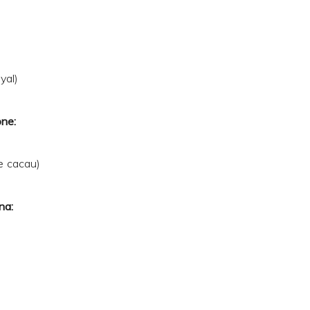
yal)
one:
e cacau)
na: