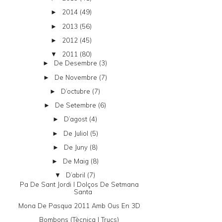
2014
(49)
►
2013
(56)
►
2012
(45)
►
2011
(80)
▼
De Desembre
(3)
►
De Novembre
(7)
►
D’octubre
(7)
►
De Setembre
(6)
►
D’agost
(4)
►
De Juliol
(5)
►
De Juny
(8)
►
De Maig
(8)
►
D’abril
(7)
▼
Pa De Sant Jordi I Dolços De Setmana
Santa
Mona De Pasqua 2011 Amb Ous En 3D
Bombons (tècnica I Trucs)