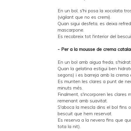
En un bol, s'hi posa la xocolata tr
(vigilant que no es cremi).
Quan sigui desfeta, es deixa refredar
mascarpone.
Es recobreix tot l'interior del besc
- Per a la mousse de crema catala
En un bol amb aigua freda, s'hidrat
Quan la gelatina estigui ben hidra
segons) i es barreja amb la
crema 
Es munten les clares a punt de neu.
minuts més.
Finalment, s'incorporen les clares 
remenant amb suavitat.
S'aboca la mescla dins el bol fins 
bescuit que hem reservat.
Es reserva a la nevera fins que qua
tota la nit).