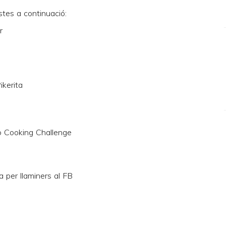
stes a continuació:
r
ikerita