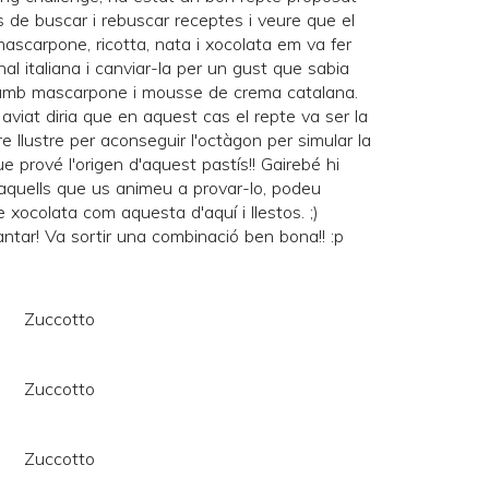
és de buscar i rebuscar receptes i veure que el
ascarpone, ricotta, nata i xocolata em va fer
nal italiana i canviar-la per un gust que sabia
a amb mascarpone i mousse de crema catalana.
s aviat diria que en aquest cas el repte va ser la
 llustre per aconseguir l'octàgon per simular la
e prové l'origen d'aquest pastís!! Gairebé hi
 aquells que us animeu a provar-lo, podeu
de xocolata com aquesta d'
aquí
i llestos. ;)
tar! Va sortir una combinació ben bona!! :p