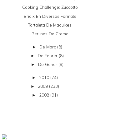
Cooking Challenge: Zuccotto
Brioix En Diversos Formats
Tartaleta De Maduixes
Berlines De Crema
De Març
(8)
►
De Febrer
(8)
►
De Gener
(9)
►
2010
(74)
►
2009
(233)
►
2008
(91)
►