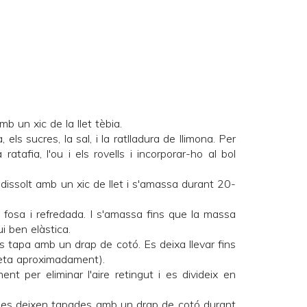
mb un xic de la llet tèbia.
, els sucres, la sal, i la ratlladura de llimona. Per
 ratafia, l'ou i els rovells i incorporar-ho al bol
t dissolt amb un xic de llet i s'amassa durant 20-
a fosa i refredada. I s'amassa fins que la massa
i ben elàstica.
 es tapa amb un drap de cotó. Es deixa llevar fins
reta aproximadament).
nt per eliminar l'aire retingut i es divideix en
i es deixen tapades amb un drap de cotó durant