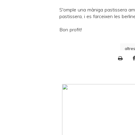
S'omple una màniga pastissera am
pastissera, i es farceixen les berlin
Bon profit!
altre
P
r
i
n
t
e
r
F
r