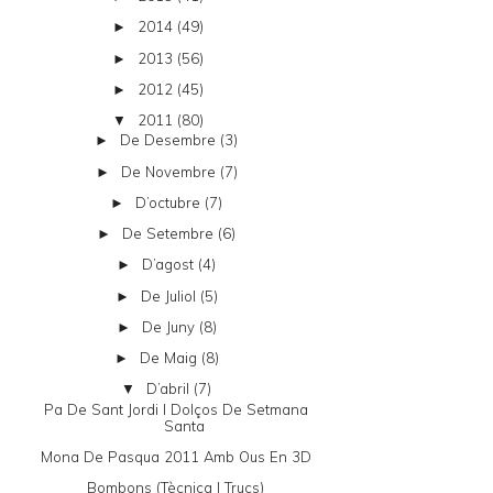
2014
(49)
►
2013
(56)
►
2012
(45)
►
2011
(80)
▼
De Desembre
(3)
►
De Novembre
(7)
►
D’octubre
(7)
►
De Setembre
(6)
►
D’agost
(4)
►
De Juliol
(5)
►
De Juny
(8)
►
De Maig
(8)
►
D’abril
(7)
▼
Pa De Sant Jordi I Dolços De Setmana
Santa
Mona De Pasqua 2011 Amb Ous En 3D
Bombons (tècnica I Trucs)