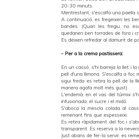
20-30 minuts.
Mentrestant, s'escalfa una paella 
A continuació, es fregeixen les be
bandes. (Quan les fregiu, no esc
quedarien ben torrades de fora i cr
Es deixen refredar al damunt de p
- Per a la crema pastissera:
En un cassó, s'hi barreja la llet i
pell d'una llimona. S'escalfa a foc 
sigui freda es retira la pell de la 
manera agafa molt més gust).
L'endemà, en el vas del túrmix s'hi
infusionada, el sucre i el midó.
S'aboca la mescla colada al cassó
remenant fins que espesseixi.
Es retira ràpidament del foc i s'a
transparent. Es reserva a la nevera
Just abans de fer-la servir, es rem