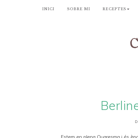
INICI
SOBRE MI
RECEPTES
Berlin
D
Estem en plena Quaresma i és èp