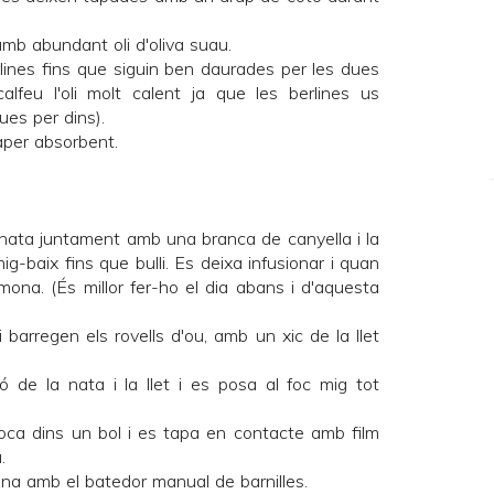
amb abundant oli d'oliva suau.
rlines fins que siguin ben daurades per les dues
alfeu l'oli molt calent ja que les berlines us
ues per dins).
aper absorbent.
 la nata juntament amb una branca de canyella i la
mig-baix fins que bulli. Es deixa infusionar i quan
llimona. (És millor fer-ho el dia abans i d'aquesta
 barregen els rovells d'ou, amb un xic de la llet
 de la nata i la llet i es posa al foc mig tot
boca dins un bol i es tapa en contacte amb film
.
ena amb el batedor manual de barnilles.