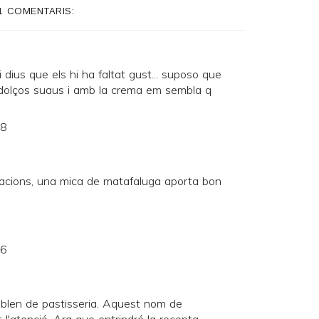
1 COMENTARIS:
i dius que els hi ha faltat gust... suposo que
 dolços suaus i amb la crema em sembla q
18
acions, una mica de matafaluga aporta bon
56
blen de pastisseria. Aquest nom de