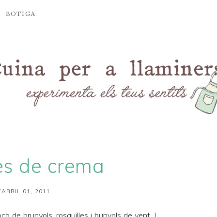
BOTIGA
es de crema
’ABRIL 01, 2011
oca de
brunyols
,
rosquilles
i
bunyols de vent
. I