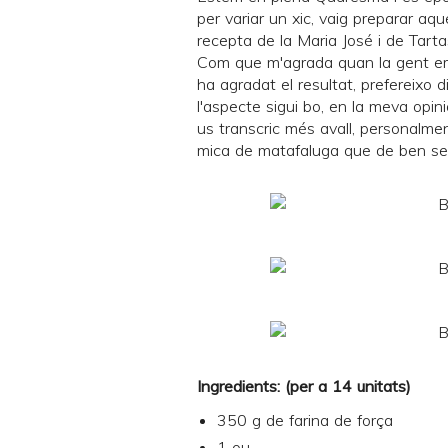
per variar un xic, vaig preparar a
recepta de la
Maria José
i de
Tart
Com que m'agrada quan la gent em
ha agradat el resultat, prefereixo 
l'aspecte sigui bo, en la meva opin
us transcric més avall, personalmen
mica de matafaluga que de ben segur
Ingredients: (per a 14 unitats)
350 g de farina de força
1 ou