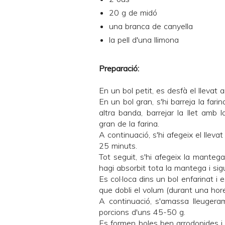
20 g de midó
una branca de canyella
la pell d'una llimona
Preparació:
En un bol petit, es desfà el llevat a
En un bol gran, s'hi barreja la farina
altra banda, barrejar la llet amb la
gran de la farina.
A continuació, s'hi afegeix el lleva
25 minuts.
Tot seguit, s'hi afegeix la manteg
hagi absorbit tota la mantega i sigu
Es col·loca dins un bol enfarinat i
que dobli el volum (durant una ho
A continuació, s'amassa lleugerame
porcions d'uns 45-50 g.
Es formen boles ben arrodonides 