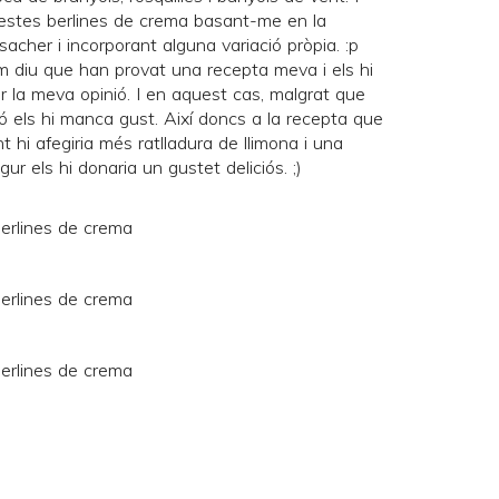
questes berlines de crema basant-me en la
asacher
i incorporant alguna variació pròpia. :p
 diu que han provat una recepta meva i els hi
dir la meva opinió. I en aquest cas, malgrat que
ió els hi manca gust. Així doncs a la recepta que
t hi afegiria més ratlladura de llimona i una
 els hi donaria un gustet deliciós. ;)