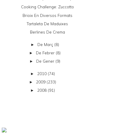
Cooking Challenge: Zuccotto
Brioix En Diversos Formats
Tartaleta De Maduixes
Berlines De Crema
De Març
(8)
►
De Febrer
(8)
►
De Gener
(9)
►
2010
(74)
►
2009
(233)
►
2008
(91)
►