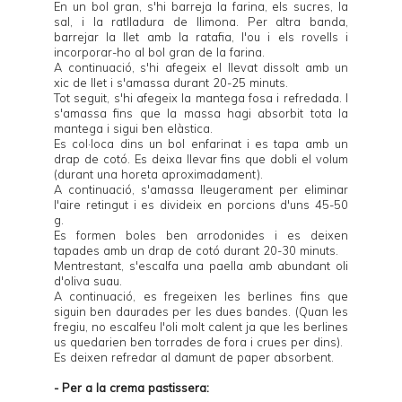
En un bol gran, s'hi barreja la farina, els sucres, la
sal, i la ratlladura de llimona. Per altra banda,
barrejar la llet amb la ratafia, l'ou i els rovells i
incorporar-ho al bol gran de la farina.
A continuació, s'hi afegeix el llevat dissolt amb un
xic de llet i s'amassa durant 20-25 minuts.
Tot seguit, s'hi afegeix la mantega fosa i refredada. I
s'amassa fins que la massa hagi absorbit tota la
mantega i sigui ben elàstica.
Es col·loca dins un bol enfarinat i es tapa amb un
drap de cotó. Es deixa llevar fins que dobli el volum
(durant una horeta aproximadament).
A continuació, s'amassa lleugerament per eliminar
l'aire retingut i es divideix en porcions d'uns 45-50
g.
Es formen boles ben arrodonides i es deixen
tapades amb un drap de cotó durant 20-30 minuts.
Mentrestant, s'escalfa una paella amb abundant oli
d'oliva suau.
A continuació, es fregeixen les berlines fins que
siguin ben daurades per les dues bandes. (Quan les
fregiu, no escalfeu l'oli molt calent ja que les berlines
us quedarien ben torrades de fora i crues per dins).
Es deixen refredar al damunt de paper absorbent.
- Per a la crema pastissera: