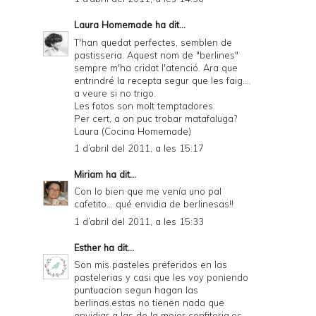
Laura Homemade
ha dit...
T'han quedat perfectes, semblen de
pastisseria. Aquest nom de "berlines"
sempre m'ha cridat l'atenció. Ara que
entrindré la recepta segur que les faig....
a veure si no trigo.
Les fotos son molt temptadores.
Per cert, a on puc trobar matafaluga?
Laura (Cocina Homemade)
1 d’abril del 2011, a les 15:17
Miriam
ha dit...
Con lo bien que me venía uno pal
cafetito... qué envidia de berlinesas!!
1 d’abril del 2011, a les 15:33
Esther
ha dit...
Son mis pasteles preferidos en las
pastelerias y casi que les voy poniendo
puntuacion segun hagan las
berlinas.estas no tienen nada que
envidiar a las de la mejor confiteria,es