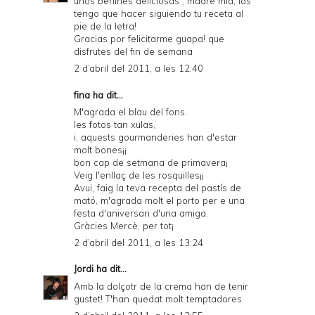
unos berlines deliciosas , madre mía, las
tengo que hacer siguiendo tu receta al
pie de la letra!
Gracias por felicitarme guapa! que
disfrutes del fin de semana
2 d’abril del 2011, a les 12:40
fina ha dit...
M'agrada el blau del fons.
les fotos tan xulas,
i, aquests gourmanderies han d'estar
molt bones¡¡
bon cap de setmana de primavera¡
Veig l'enllaç de les rosquilles¡¡
Avui, faig la teva recepta del pastís de
mató, m'agrada molt el porto per e una
festa d'aniversari d'una amiga.
Gràcies Mercè, per tot¡
2 d’abril del 2011, a les 13:24
Jordi
ha dit...
Amb la dolçotr de la crema han de tenir
gustet! T'han quedat molt temptadores