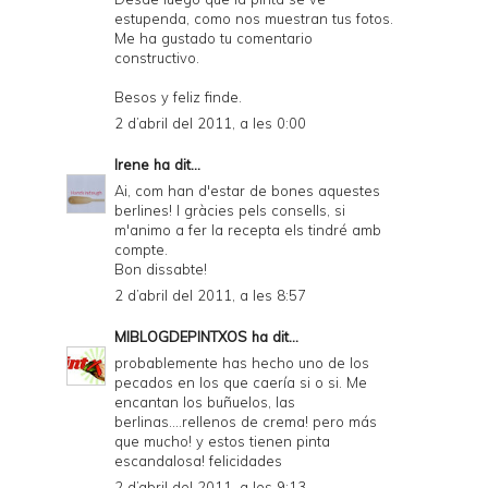
estupenda, como nos muestran tus fotos.
Me ha gustado tu comentario
constructivo.
Besos y feliz finde.
2 d’abril del 2011, a les 0:00
Irene
ha dit...
Ai, com han d'estar de bones aquestes
berlines! I gràcies pels consells, si
m'animo a fer la recepta els tindré amb
compte.
Bon dissabte!
2 d’abril del 2011, a les 8:57
MIBLOGDEPINTXOS
ha dit...
probablemente has hecho uno de los
pecados en los que caería si o si. Me
encantan los buñuelos, las
berlinas....rellenos de crema! pero más
que mucho! y estos tienen pinta
escandalosa! felicidades
2 d’abril del 2011, a les 9:13