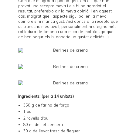
Com que m'agrada quan la gent em diu que han
provat una recepta meva i els hi ha agradat el
resultat, prefereixo dir la meva opinió. I en aquest
cas, malgrat que l'aspecte sigui bo, en la meva
opinió els hi manca gust. Així doncs a la recepta que
us transcric més avall, personalment hi afegiria més
ratlladura de llimona i una mica de matafaluga que
de ben segur els hi donaria un gustet deliciós. ;)
Ingredients: (per a 14 unitats)
350 g de farina de força
1 ou
2 rovells d'ou
80 ml de llet sencera
30 g de llevat fresc de flequer