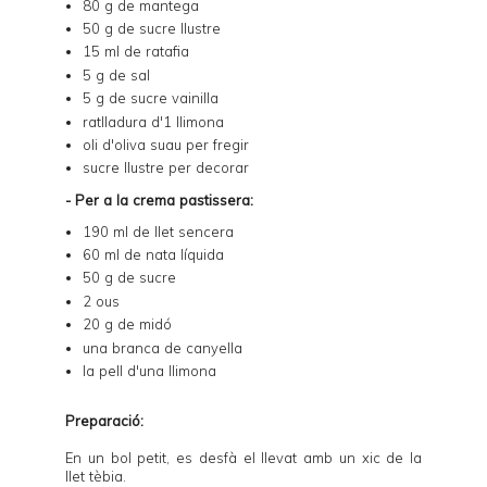
80 g de mantega
50 g de sucre llustre
15 ml de ratafia
5 g de sal
5 g de sucre vainilla
ratlladura d'1 llimona
oli d'oliva suau per fregir
sucre llustre per decorar
- Per a la crema pastissera:
190 ml de llet sencera
60 ml de nata líquida
50 g de sucre
2 ous
20 g de midó
una branca de canyella
la pell d'una llimona
Preparació:
En un bol petit, es desfà el llevat amb un xic de la
llet tèbia.