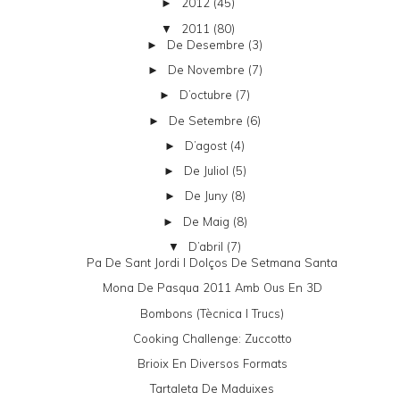
2012
(45)
►
2011
(80)
▼
De Desembre
(3)
►
De Novembre
(7)
►
D’octubre
(7)
►
De Setembre
(6)
►
D’agost
(4)
►
De Juliol
(5)
►
De Juny
(8)
►
De Maig
(8)
►
D’abril
(7)
▼
Pa De Sant Jordi I Dolços De Setmana Santa
Mona De Pasqua 2011 Amb Ous En 3D
Bombons (tècnica I Trucs)
Cooking Challenge: Zuccotto
Brioix En Diversos Formats
Tartaleta De Maduixes