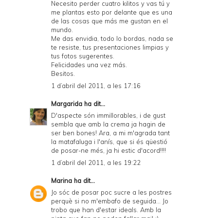
Necesito perder cuatro kilitos y vas tú y
me plantas esto por delante que es una
de las cosas que más me gustan en el
mundo.
Me das envidia, todo lo bordas, nada se
te resiste, tus presentaciones limpias y
tus fotos sugerentes.
Felicidades una vez más.
Besitos.
1 d’abril del 2011, a les 17:16
Margarida
ha dit...
D'aspecte són immillorables, i de gust
sembla que amb la crema ja hagin de
ser ben bones! Ara, a mi m'agrada tant
la matafaluga i l'anís, que si és qüestió
de posar-ne més, ja hi estic d'acord!!!!
1 d’abril del 2011, a les 19:22
Marina
ha dit...
Jo sóc de posar poc sucre a les postres
perquè si no m'embafo de seguida... Jo
trobo que han d'estar ideals. Amb la