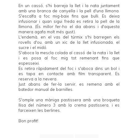
En un cassó, s'hi barreja la llet i la nata juntament
amb una branca de canyella i la pell d'una llimona.
S'escalfa a foc mig-baix fins que bulli. Es deixa
infusionar i quan sigui freda es retira la pell de la
llimona. (És millor fer-ho el dia abans i d'aquesta
manera agafa molt més gust).
L'endemà, en el vas del túrmix s'hi barregen els
rovells d'ou, amb un xic de la llet infusionada, el
sucre i el midó.
S'aboca la mescla colada al cassó de la nata i la llet
i es posa al foc mig tot remenant fins que
espesseixi.
Es retira ràpidament del foc i s'aboca dins un bol i
es tapa en contacte amb film transparent. Es
reserva a la nevera.
Just abans de fer-la servir, es remena amb el
batedor manual de barnilles.
S'omple una màniga pastissera amb una broqueta
llisa del número 3 amb la crema pastissera, i es
farceixen les berlines.
Bon profit!