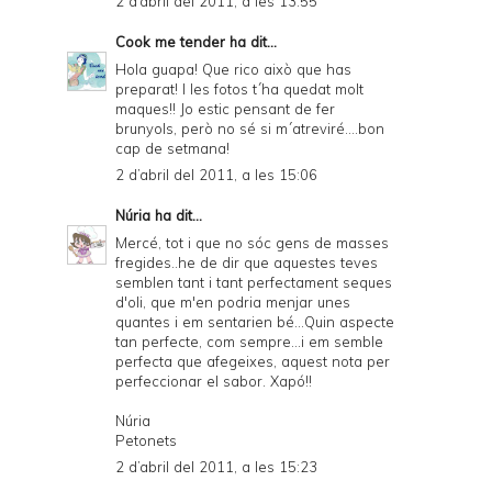
2 d’abril del 2011, a les 13:55
Cook me tender
ha dit...
Hola guapa! Que rico això que has
preparat! I les fotos t´ha quedat molt
maques!! Jo estic pensant de fer
brunyols, però no sé si m´atreviré....bon
cap de setmana!
2 d’abril del 2011, a les 15:06
Núria
ha dit...
Mercé, tot i que no sóc gens de masses
fregides..he de dir que aquestes teves
semblen tant i tant perfectament seques
d'oli, que m'en podria menjar unes
quantes i em sentarien bé...Quin aspecte
tan perfecte, com sempre...i em semble
perfecta que afegeixes, aquest nota per
perfeccionar el sabor. Xapó!!
Núria
Petonets
2 d’abril del 2011, a les 15:23