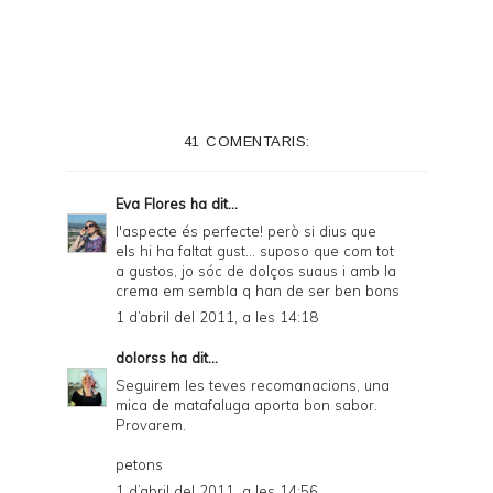
41 COMENTARIS:
Eva Flores
ha dit...
l'aspecte és perfecte! però si dius que
els hi ha faltat gust... suposo que com tot
a gustos, jo sóc de dolços suaus i amb la
crema em sembla q han de ser ben bons
1 d’abril del 2011, a les 14:18
dolorss
ha dit...
Seguirem les teves recomanacions, una
mica de matafaluga aporta bon sabor.
Provarem.
petons
1 d’abril del 2011, a les 14:56