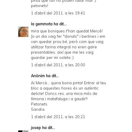
pinta que fan no poden fallar mai! ;)
petonets!
1 d’abril del 2011, a les 19:41
la gemmota
ha dit...
mira que boniques t'han quedat Mercè!
Jo un dia vaig fer "donuts" i berlines i em
van quedar prou bé, però com que vaig
utilitzar farina integral no eren gaire
presentables, així que me les vaig
guardar per mi soleta ;)
1 d’abril del 2011, a les 20:00
Anònim ha dit...
Ai Mercè... quina bona pinta! Entrar al teu
bloc a aquestes hores és un autèntic
delicte! Doncs res, una mica més de
llimona i matafaluga i a gaudir!!
Petonets
Sandra
1 d’abril del 2011, a les 20:21
josep
ha dit...