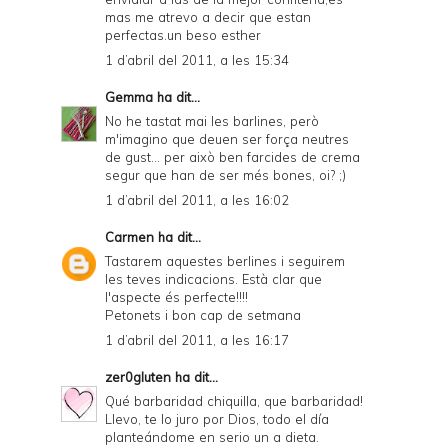
mas me atrevo a decir que estan
perfectas.un beso esther
1 d’abril del 2011, a les 15:34
Gemma
ha dit...
No he tastat mai les barlines, però
m'imagino que deuen ser força neutres
de gust... per això ben farcides de crema
segur que han de ser més bones, oi? ;)
1 d’abril del 2011, a les 16:02
Carmen
ha dit...
Tastarem aquestes berlines i seguirem
les teves indicacions. Està clar que
l'aspecte és perfecte!!!!
Petonets i bon cap de setmana
1 d’abril del 2011, a les 16:17
zer0gluten
ha dit...
Qué barbaridad chiquilla, que barbaridad!
Llevo, te lo juro por Dios, todo el día
planteándome en serio un a dieta.