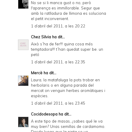
No se si li manca gust o no, però
l'aparença es immillorable. Segur que
amb la ratlladura de llimona es soluciona
el petit inconvenient.
1 d’abril del 2011, a les 20:22
Chez Silvia
ha dit...
Això s´ha de fer!!! quina cosa més
temptadora!!! t´han quedat super be. un
petó
1 d’abril del 2011, a les 22:35
Mercè
ha dit...
Laura, la matafaluga la pots trobar en
herbolaris o en alguna parada del
mercat on venguin herbes aromàtiques i
espècies.
1 d’abril del 2011, a les 23:45
Cocidodesopa
ha dit...
A este tipo de masas, ¿sabes qué le va
muy bien? Unas semillas de cardamomo.
Desde luego que la pinta se ve