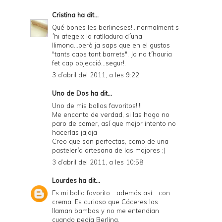
Cristina
ha dit...
Qué bones les berlineses!...normalment s
´hi afegeix la ratlladura d´una
llimona...però ja saps que en el gustos
"tants caps tant barrets". Jo no t´hauria
fet cap objecció...segur!.
3 d’abril del 2011, a les 9:22
Uno de Dos
ha dit...
Uno de mis bollos favoritos!!!!
Me encanta de verdad, si las hago no
paro de comer, así que mejor intento no
hacerlas jajaja
Creo que son perfectas, como de una
pastelería artesana de las majores ;)
3 d’abril del 2011, a les 10:58
Lourdes
ha dit...
Es mi bollo favorito... además así... con
crema. Es curioso que Cáceres las
llaman bambas y no me entendían
cuando pedía Berlina.