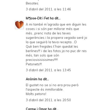
Besotes.
3 d’abril del 2011, a les 11:46
MªJose-Dit i Fet
ha dit...
A mi també m´agrada que em diguin les
coses i si són per millorar més que
més...prenc nota de les teves
sugerències i la propera vegada seré jo
la que seguirà la teva recepta...:D
Què ben fregides t´han quedat les
berlines!!! i de les fotos ja no puc dir res
més, tan sols que són
preciosisisisisimes!!!!!
Petonets!!!
3 d’abril del 2011, a les 13:45
Anònim ha dit...
El gustet no se si no era prou però
l'aspecte és inmillorable.
Molts petons!
3 d’abril del 2011, a les 20:50
Carme i Omar
ha dit...