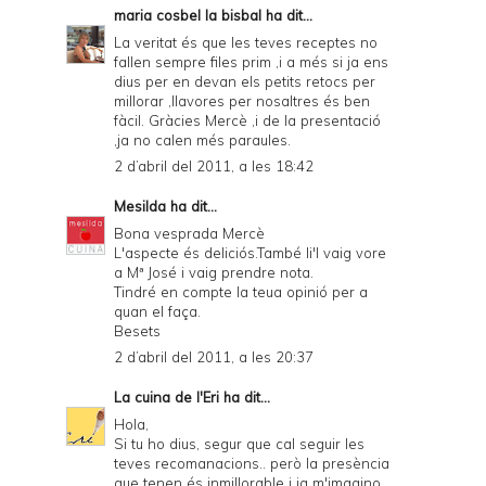
maria cosbel la bisbal
ha dit...
La veritat és que les teves receptes no
fallen sempre files prim ,i a més si ja ens
dius per en devan els petits retocs per
millorar ,llavores per nosaltres és ben
fàcil. Gràcies Mercè ,i de la presentació
,ja no calen més paraules.
2 d’abril del 2011, a les 18:42
Mesilda
ha dit...
Bona vesprada Mercè
L'aspecte és deliciós.També li'l vaig vore
a Mª José i vaig prendre nota.
Tindré en compte la teua opinió per a
quan el faça.
Besets
2 d’abril del 2011, a les 20:37
La cuina de l'Eri
ha dit...
Hola,
Si tu ho dius, segur que cal seguir les
teves recomanacions.. però la presència
que tenen és inmillorable i ja m'imagino