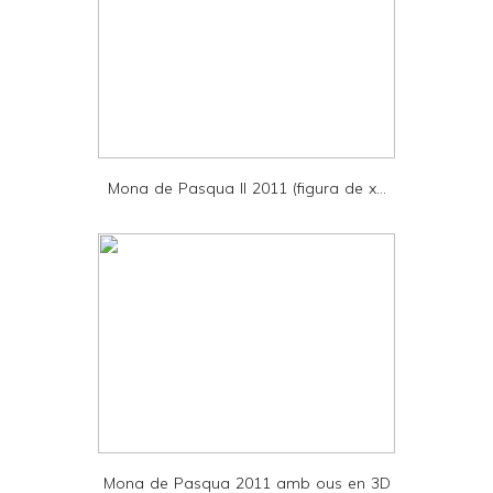
y
a
n
d
P
D
Mona de Pasqua II 2011 (figura de x...
F
Mona de Pasqua 2011 amb ous en 3D