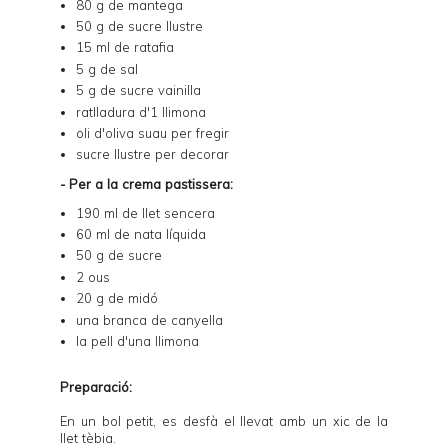
80 g de mantega
50 g de sucre llustre
15 ml de ratafia
5 g de sal
5 g de sucre vainilla
ratlladura d'1 llimona
oli d'oliva suau per fregir
sucre llustre per decorar
- Per a la crema pastissera:
190 ml de llet sencera
60 ml de nata líquida
50 g de sucre
2 ous
20 g de midó
una branca de canyella
la pell d'una llimona
Preparació:
En un bol petit, es desfà el llevat amb un xic de la
llet tèbia.