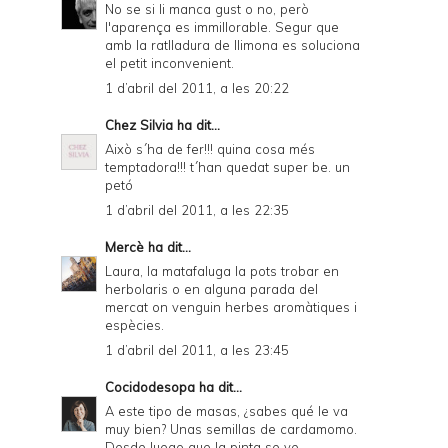
No se si li manca gust o no, però
l'aparença es immillorable. Segur que
amb la ratlladura de llimona es soluciona
el petit inconvenient.
1 d’abril del 2011, a les 20:22
Chez Silvia
ha dit...
Això s´ha de fer!!! quina cosa més
temptadora!!! t´han quedat super be. un
petó
1 d’abril del 2011, a les 22:35
Mercè
ha dit...
Laura, la matafaluga la pots trobar en
herbolaris o en alguna parada del
mercat on venguin herbes aromàtiques i
espècies.
1 d’abril del 2011, a les 23:45
Cocidodesopa
ha dit...
A este tipo de masas, ¿sabes qué le va
muy bien? Unas semillas de cardamomo.
Desde luego que la pinta se ve