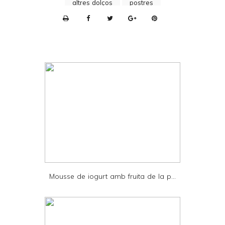
altres dolços
postres
P
r
i
n
t
e
r
F
r
i
e
Mousse de iogurt amb fruita de la p...
n
d
l