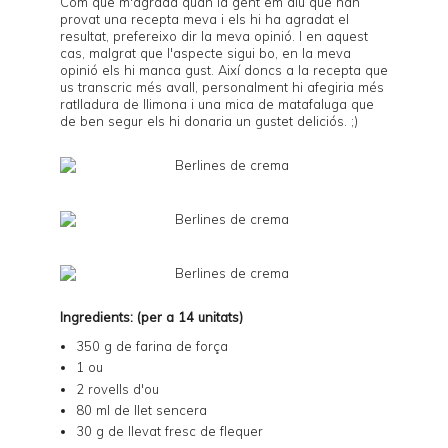
Com que m'agrada quan la gent em diu que han
provat una recepta meva i els hi ha agradat el
resultat, prefereixo dir la meva opinió. I en aquest
cas, malgrat que l'aspecte sigui bo, en la meva
opinió els hi manca gust. Així doncs a la recepta que
us transcric més avall, personalment hi afegiria més
ratlladura de llimona i una mica de matafaluga que
de ben segur els hi donaria un gustet deliciós. ;)
Ingredients: (per a 14 unitats)
350 g de farina de força
1 ou
2 rovells d'ou
80 ml de llet sencera
30 g de llevat fresc de flequer