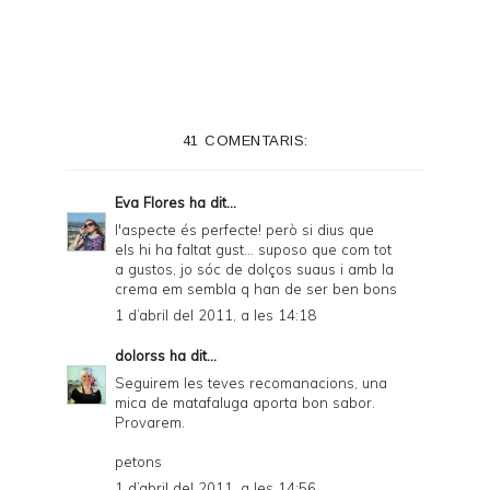
41 COMENTARIS:
Eva Flores
ha dit...
l'aspecte és perfecte! però si dius que
els hi ha faltat gust... suposo que com tot
a gustos, jo sóc de dolços suaus i amb la
crema em sembla q han de ser ben bons
1 d’abril del 2011, a les 14:18
dolorss
ha dit...
Seguirem les teves recomanacions, una
mica de matafaluga aporta bon sabor.
Provarem.
petons
1 d’abril del 2011, a les 14:56