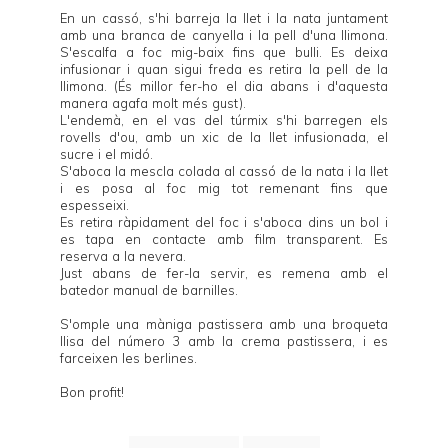
En un cassó, s'hi barreja la llet i la nata juntament
amb una branca de canyella i la pell d'una llimona.
S'escalfa a foc mig-baix fins que bulli. Es deixa
infusionar i quan sigui freda es retira la pell de la
llimona. (És millor fer-ho el dia abans i d'aquesta
manera agafa molt més gust).
L'endemà, en el vas del túrmix s'hi barregen els
rovells d'ou, amb un xic de la llet infusionada, el
sucre i el midó.
S'aboca la mescla colada al cassó de la nata i la llet
i es posa al foc mig tot remenant fins que
espesseixi.
Es retira ràpidament del foc i s'aboca dins un bol i
es tapa en contacte amb film transparent. Es
reserva a la nevera.
Just abans de fer-la servir, es remena amb el
batedor manual de barnilles.
S'omple una màniga pastissera amb una broqueta
llisa del número 3 amb la crema pastissera, i es
farceixen les berlines.
Bon profit!