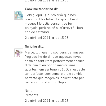
2 d’abril del 2011, a les 13:55
Cook me tender
ha dit...
Hola guapa! Que rico això que has
preparat! I les fotos t´ha quedat molt
maques!! Jo estic pensant de fer
brunyols, però no sé si m´atreviré....bon
cap de setmana!
2 d’abril del 2011, a les 15:06
Núria
ha dit...
Mercé, tot i que no sóc gens de masses
fregides..he de dir que aquestes teves
semblen tant i tant perfectament seques
d'oli, que m'en podria menjar unes
quantes i em sentarien bé...Quin aspecte
tan perfecte, com sempre...i em semble
perfecta que afegeixes, aquest nota per
perfeccionar el sabor. Xapó!!
Núria
Petonets
2 d’abril del 2011, a les 15:23