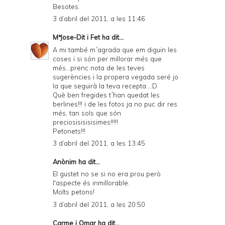
Besotes.
3 d’abril del 2011, a les 11:46
MªJose-Dit i Fet
ha dit...
A mi també m´agrada que em diguin les
coses i si són per millorar més que
més...prenc nota de les teves
sugerències i la propera vegada seré jo
la que seguirà la teva recepta...:D
Què ben fregides t´han quedat les
berlines!!! i de les fotos ja no puc dir res
més, tan sols que són
preciosisisisisimes!!!!!
Petonets!!!
3 d’abril del 2011, a les 13:45
Anònim ha dit...
El gustet no se si no era prou però
l'aspecte és inmillorable.
Molts petons!
3 d’abril del 2011, a les 20:50
Carme i Omar
ha dit...