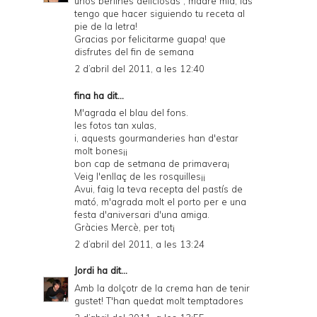
unos berlines deliciosas , madre mía, las
tengo que hacer siguiendo tu receta al
pie de la letra!
Gracias por felicitarme guapa! que
disfrutes del fin de semana
2 d’abril del 2011, a les 12:40
fina ha dit...
M'agrada el blau del fons.
les fotos tan xulas,
i, aquests gourmanderies han d'estar
molt bones¡¡
bon cap de setmana de primavera¡
Veig l'enllaç de les rosquilles¡¡
Avui, faig la teva recepta del pastís de
mató, m'agrada molt el porto per e una
festa d'aniversari d'una amiga.
Gràcies Mercè, per tot¡
2 d’abril del 2011, a les 13:24
Jordi
ha dit...
Amb la dolçotr de la crema han de tenir
gustet! T'han quedat molt temptadores