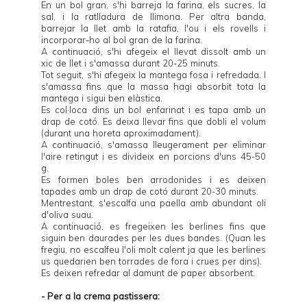
En un bol gran, s'hi barreja la farina, els sucres, la
sal, i la ratlladura de llimona. Per altra banda,
barrejar la llet amb la ratafia, l'ou i els rovells i
incorporar-ho al bol gran de la farina.
A continuació, s'hi afegeix el llevat dissolt amb un
xic de llet i s'amassa durant 20-25 minuts.
Tot seguit, s'hi afegeix la mantega fosa i refredada. I
s'amassa fins que la massa hagi absorbit tota la
mantega i sigui ben elàstica.
Es col·loca dins un bol enfarinat i es tapa amb un
drap de cotó. Es deixa llevar fins que dobli el volum
(durant una horeta aproximadament).
A continuació, s'amassa lleugerament per eliminar
l'aire retingut i es divideix en porcions d'uns 45-50
g.
Es formen boles ben arrodonides i es deixen
tapades amb un drap de cotó durant 20-30 minuts.
Mentrestant, s'escalfa una paella amb abundant oli
d'oliva suau.
A continuació, es fregeixen les berlines fins que
siguin ben daurades per les dues bandes. (Quan les
fregiu, no escalfeu l'oli molt calent ja que les berlines
us quedarien ben torrades de fora i crues per dins).
Es deixen refredar al damunt de paper absorbent.
- Per a la crema pastissera: