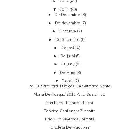
2012
(45)
►
2011
(80)
▼
De Desembre
(3)
►
De Novembre
(7)
►
D’octubre
(7)
►
De Setembre
(6)
►
D’agost
(4)
►
De Juliol
(5)
►
De Juny
(8)
►
De Maig
(8)
►
D’abril
(7)
▼
Pa De Sant Jordi I Dolços De Setmana Santa
Mona De Pasqua 2011 Amb Ous En 3D
Bombons (tècnica I Trucs)
Cooking Challenge: Zuccotto
Brioix En Diversos Formats
Tartaleta De Maduixes