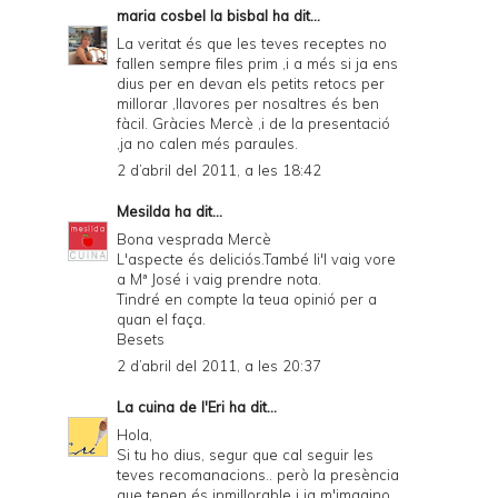
maria cosbel la bisbal
ha dit...
La veritat és que les teves receptes no
fallen sempre files prim ,i a més si ja ens
dius per en devan els petits retocs per
millorar ,llavores per nosaltres és ben
fàcil. Gràcies Mercè ,i de la presentació
,ja no calen més paraules.
2 d’abril del 2011, a les 18:42
Mesilda
ha dit...
Bona vesprada Mercè
L'aspecte és deliciós.També li'l vaig vore
a Mª José i vaig prendre nota.
Tindré en compte la teua opinió per a
quan el faça.
Besets
2 d’abril del 2011, a les 20:37
La cuina de l'Eri
ha dit...
Hola,
Si tu ho dius, segur que cal seguir les
teves recomanacions.. però la presència
que tenen és inmillorable i ja m'imagino