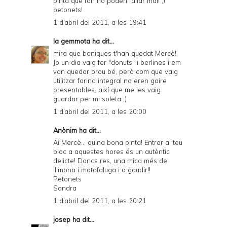
pinta que fan no poden fallar mai! ;)
petonets!
1 d’abril del 2011, a les 19:41
la gemmota
ha dit...
mira que boniques t'han quedat Mercè!
Jo un dia vaig fer "donuts" i berlines i em
van quedar prou bé, però com que vaig
utilitzar farina integral no eren gaire
presentables, així que me les vaig
guardar per mi soleta ;)
1 d’abril del 2011, a les 20:00
Anònim ha dit...
Ai Mercè... quina bona pinta! Entrar al teu
bloc a aquestes hores és un autèntic
delicte! Doncs res, una mica més de
llimona i matafaluga i a gaudir!!
Petonets
Sandra
1 d’abril del 2011, a les 20:21
josep
ha dit...