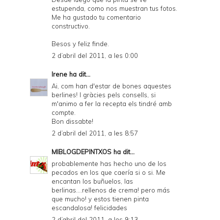
estupenda, como nos muestran tus fotos.
Me ha gustado tu comentario
constructivo.
Besos y feliz finde.
2 d’abril del 2011, a les 0:00
Irene
ha dit...
Ai, com han d'estar de bones aquestes
berlines! I gràcies pels consells, si
m'animo a fer la recepta els tindré amb
compte.
Bon dissabte!
2 d’abril del 2011, a les 8:57
MIBLOGDEPINTXOS
ha dit...
probablemente has hecho uno de los
pecados en los que caería si o si. Me
encantan los buñuelos, las
berlinas....rellenos de crema! pero más
que mucho! y estos tienen pinta
escandalosa! felicidades
2 d’abril del 2011, a les 9:13