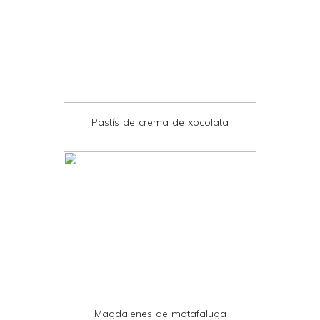
y
a
n
d
P
D
Pastís de crema de xocolata
F
Magdalenes de matafaluga