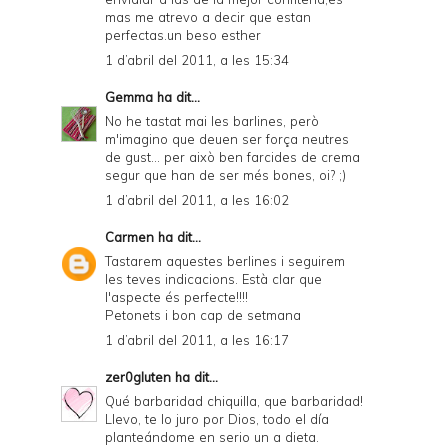
mas me atrevo a decir que estan
perfectas.un beso esther
1 d’abril del 2011, a les 15:34
Gemma
ha dit...
No he tastat mai les barlines, però
m'imagino que deuen ser força neutres
de gust... per això ben farcides de crema
segur que han de ser més bones, oi? ;)
1 d’abril del 2011, a les 16:02
Carmen
ha dit...
Tastarem aquestes berlines i seguirem
les teves indicacions. Està clar que
l'aspecte és perfecte!!!!
Petonets i bon cap de setmana
1 d’abril del 2011, a les 16:17
zer0gluten
ha dit...
Qué barbaridad chiquilla, que barbaridad!
Llevo, te lo juro por Dios, todo el día
planteándome en serio un a dieta.