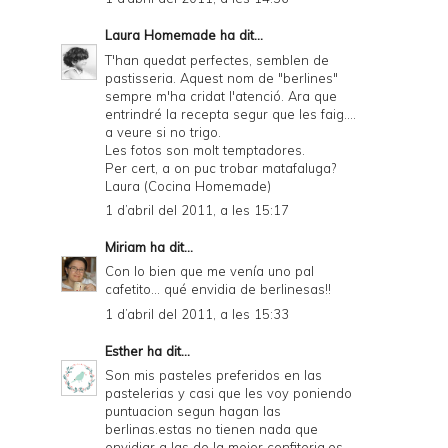
Laura Homemade
ha dit...
T'han quedat perfectes, semblen de
pastisseria. Aquest nom de "berlines"
sempre m'ha cridat l'atenció. Ara que
entrindré la recepta segur que les faig....
a veure si no trigo.
Les fotos son molt temptadores.
Per cert, a on puc trobar matafaluga?
Laura (Cocina Homemade)
1 d’abril del 2011, a les 15:17
Miriam
ha dit...
Con lo bien que me venía uno pal
cafetito... qué envidia de berlinesas!!
1 d’abril del 2011, a les 15:33
Esther
ha dit...
Son mis pasteles preferidos en las
pastelerias y casi que les voy poniendo
puntuacion segun hagan las
berlinas.estas no tienen nada que
envidiar a las de la mejor confiteria,es