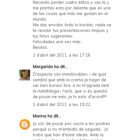
Necesito perder cuatro kilitos y vas tú y
me plantas esto por delante que es una
de las cosas que más me gustan en el
mundo.
Me das envidia, todo lo bordas, nada se
te resiste, tus presentaciones limpias y
tus fotos sugerentes.
Felicidades una vez más.
Besitos.
1 d’abril del 2011, a les 17:16
Margarida
ha dit...
D'aspecte són immillorables, i de gust
sembla que amb la crema ja hagin de
ser ben bones! Ara, a mi m'agrada tant
la matafaluga i l'anís, que si és qüestió
de posar-ne més, ja hi estic d'acord!!!!
1 d’abril del 2011, a les 19:22
Marina
ha dit...
Jo sóc de posar poc sucre a les postres
perquè si no m'embafo de seguida... Jo
trobo que han d'estar ideals. Amb la