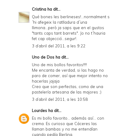
Cristina
ha dit...
Qué bones les berlineses!...normalment s
´hi afegeix la ratlladura d´una
llimona...però ja saps que en el gustos
"tants caps tant barrets". Jo no t´hauria
fet cap objecció...segur!.
3 d’abril del 2011, a les 9:22
Uno de Dos
ha dit...
Uno de mis bollos favoritos!!!!
Me encanta de verdad, si las hago no
paro de comer, así que mejor intento no
hacerlas jajaja
Creo que son perfectas, como de una
pastelería artesana de las majores ;)
3 d’abril del 2011, a les 10:58
Lourdes
ha dit...
Es mi bollo favorito... además así... con
crema. Es curioso que Cáceres las
llaman bambas y no me entendían
cuando pedía Berlina.