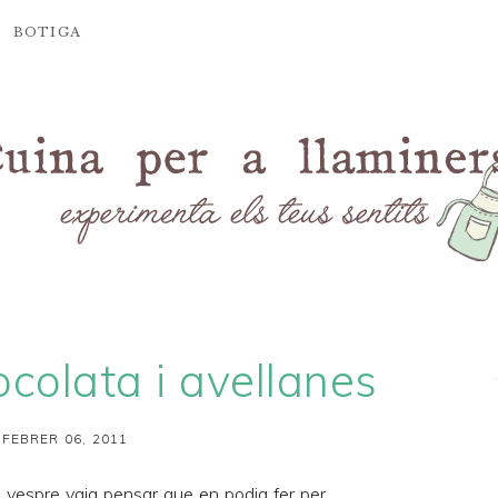
BOTIGA
colata i avellanes
 FEBRER 06, 2011
al vespre vaig pensar que en podia fer per