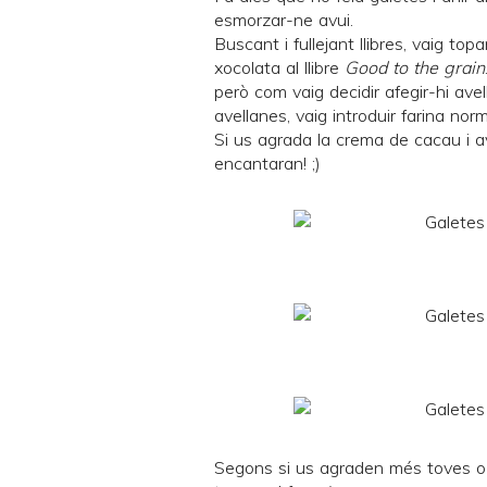
esmorzar-ne avui.
Buscant i fullejant llibres, vaig 
xocolata al llibre
Good to the grain
però com vaig decidir afegir-hi ave
avellanes, vaig introduir farina norm
Si us agrada la crema de cacau i a
encantaran! ;)
Segons si us agraden més toves o