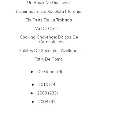
Un Brioix No Qualsevol
Llaminadura De Xocolata I Taronja
Els Fruits De La Trobada
Va De Cítrics...
Cooking Challenge: Dolços De
Carnestoltes
Galetes De Xocolata I Avellanes
Tatin De Poma
De Gener
(9)
►
2010
(74)
►
2009
(233)
►
2008
(91)
►