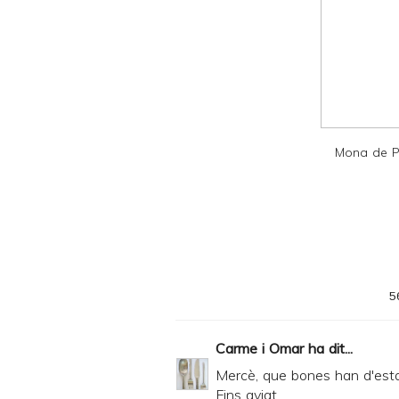
a
n
d
P
D
F
Mona de P
5
Carme i Omar
ha dit...
Mercè, que bones han d'estar!
Fins aviat