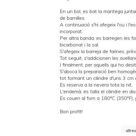
En un bol, es bat la mantega junt
de barnilles.
A continuació s'hi afegeix l'ou i l'
incorporat.
Per altra banda, es barregen les far
bicarbonat i la sal.
S'afegeix la barreja de farines, pr
Tot seguit, s'addicionen les avella
I finalment, per aquells qui ho desi
S'aboca la preparació ben homogèni
tot formant un cilindre d'uns 3 cm 
Es reserva a la nevera tota la nit.
L'endemà, es talla el cilindre en di
Es couen al forn a 180ºC (350ºF),
Bon profit!
altre