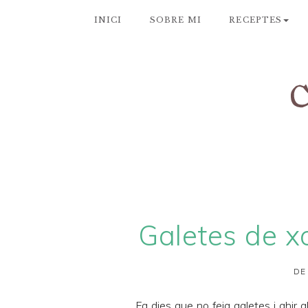
INICI
SOBRE MI
RECEPTES
Galetes de xo
DE
Fa dies que no feia galetes i ahir 