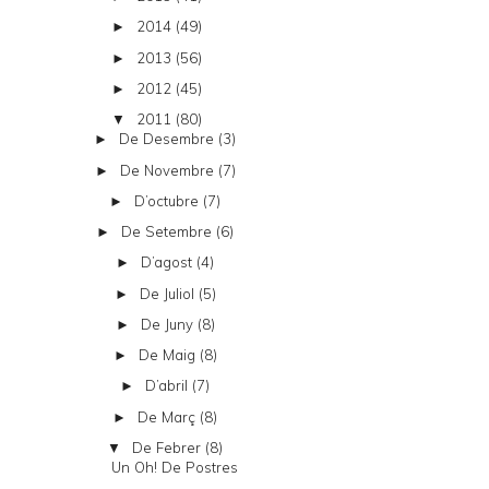
2014
(49)
►
2013
(56)
►
2012
(45)
►
2011
(80)
▼
De Desembre
(3)
►
De Novembre
(7)
►
D’octubre
(7)
►
De Setembre
(6)
►
D’agost
(4)
►
De Juliol
(5)
►
De Juny
(8)
►
De Maig
(8)
►
D’abril
(7)
►
De Març
(8)
►
De Febrer
(8)
▼
Un Oh! De Postres