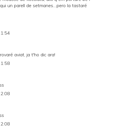
qui un parell de setmanes....pero la tastaré
21:54
ovaré aviat, ja t'ho dic ara!
21:58
ss
22:08
ss
22:08