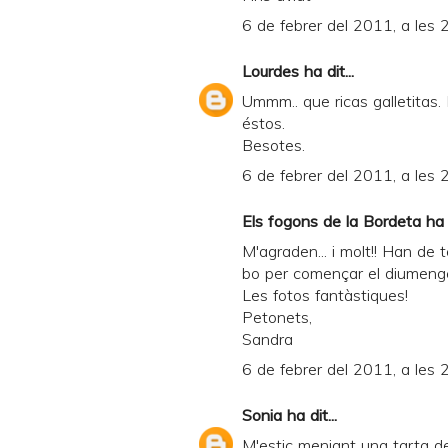
6 de febrer del 2011, a les 
Lourdes
ha dit...
Ummm.. que ricas galletitas
éstos.
Besotes.
6 de febrer del 2011, a les 
Els fogons de la Bordeta
ha d
M'agraden... i molt!! Han de
bo per començar el diumenge
Les fotos fantàstiques!
Petonets,
Sandra
6 de febrer del 2011, a les 
Sonia
ha dit...
M'estic menjant una tarta de