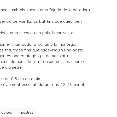
ament amb els sucres amb l'ajuda de la batedora
essència de vainilla. Es bat fins que quedi ben
ines amb el cacau en pols, l'impulsor, el
èviament tamisada, al bol amb la mantega.
nes triturades fins que esdevinguin una pasta.
tgin es poden afegir xips de xocolata.
a al damunt de film transparent i es cobreix
de diàmetre.
scs de 0.5 cm de gruix.
 prèviament escalfat, durant uns 12-15 minuts.
s dolços
postres