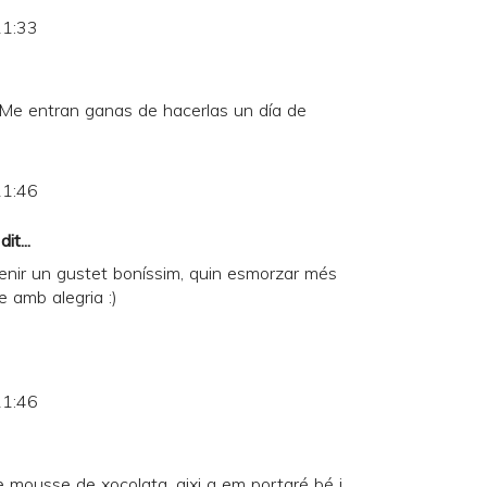
21:33
. Me entran ganas de hacerlas un día de
21:46
it...
 tenir un gustet boníssim, quin esmorzar més
 amb alegria :)
21:46
 mousse de xocolata, aixi q em portaré bé i