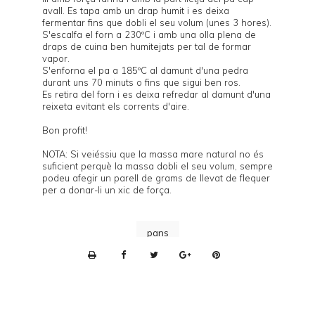
avall. Es tapa amb un drap humit i es deixa
fermentar fins que dobli el seu volum (unes 3 hores).
S'escalfa el forn a 230ºC i amb una olla plena de
draps de cuina ben humitejats per tal de formar
vapor.
S'enforna el pa a 185ºC al damunt d'una
pedra
durant uns 70 minuts o fins que sigui ben ros.
Es retira del forn i es deixa refredar al damunt d'una
reixeta evitant els corrents d'aire.
Bon profit!
NOTA: Si veiéssiu que la massa mare natural no és
suficient perquè la massa dobli el seu volum, sempre
podeu afegir un parell de grams de llevat de flequer
per a donar-li un xic de força.
pans
P
r
i