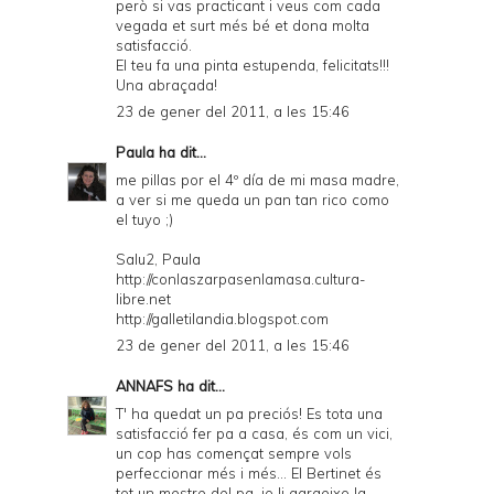
però si vas practicant i veus com cada
vegada et surt més bé et dona molta
satisfacció.
El teu fa una pinta estupenda, felicitats!!!
Una abraçada!
23 de gener del 2011, a les 15:46
Paula
ha dit...
me pillas por el 4º día de mi masa madre,
a ver si me queda un pan tan rico como
el tuyo ;)
Salu2, Paula
http://conlaszarpasenlamasa.cultura-
libre.net
http://galletilandia.blogspot.com
23 de gener del 2011, a les 15:46
ANNAFS
ha dit...
T' ha quedat un pa preciós! Es tota una
satisfacció fer pa a casa, és com un vici,
un cop has començat sempre vols
perfeccionar més i més... El Bertinet és
tot un mestre del pa. jo li agraeixo la