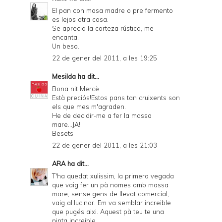
El pan con masa madre o pre fermento
es lejos otra cosa.
Se aprecia la corteza rústica, me
encanta.
Un beso.
22 de gener del 2011, a les 19:25
Mesilda
ha dit...
Bona nit Mercè
Està preciós!Estos pans tan cruixents son
els que mes m'agraden.
He de decidir-me a fer la massa
mare...JA!
Besets
22 de gener del 2011, a les 21:03
ARA
ha dit...
T'ha quedat xulissim, la primera vegada
que vaig fer un pà nomes amb massa
mare, sense gens de llevat comercial,
vaig al.lucinar. Em va semblar increible
que pugés aixi. Aquest pà teu te una
pinta increible.