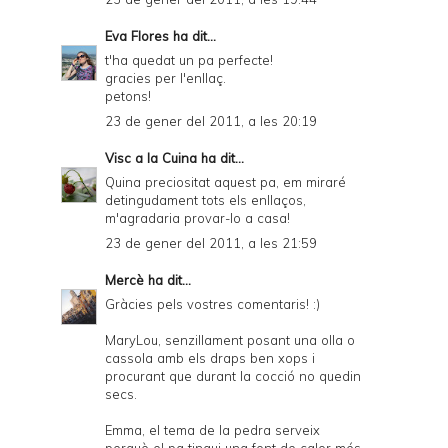
Eva Flores
ha dit...
t'ha quedat un pa perfecte!
gracies per l'enllaç.
petons!
23 de gener del 2011, a les 20:19
Visc a la Cuina
ha dit...
Quina preciositat aquest pa, em miraré
detingudament tots els enllaços,
m'agradaria provar-lo a casa!
23 de gener del 2011, a les 21:59
Mercè
ha dit...
Gràcies pels vostres comentaris! :)
MaryLou, senzillament posant una olla o
cassola amb els draps ben xops i
procurant que durant la cocció no quedin
secs.
Emma, el tema de la pedra serveix