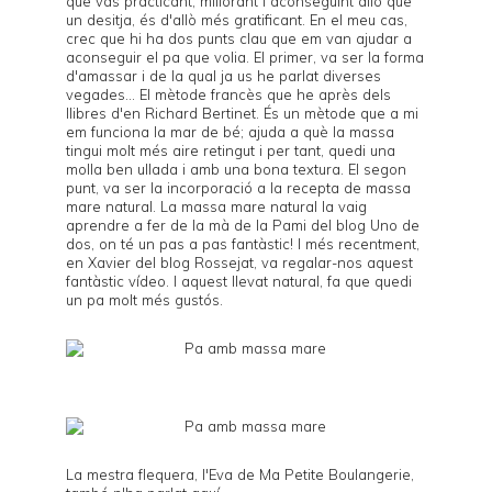
que vas practicant, millorant i aconseguint allò que
un desitja, és d'allò més gratificant. En el meu cas,
crec que hi ha dos punts clau que em van ajudar a
aconseguir el pa que volia. El primer, va ser la forma
d'amassar i de la qual ja us he parlat diverses
vegades... El mètode francès que he après dels
llibres d'en
Richard Bertinet
. És un mètode que a mi
em funciona la mar de bé; ajuda a què la massa
tingui molt més aire retingut i per tant, quedi una
molla ben ullada i amb una bona textura. El segon
punt, va ser la incorporació a la recepta de massa
mare natural. La massa mare natural la vaig
aprendre a fer de la mà de la Pami del blog
Uno de
dos
, on té un
pas a pas
fantàstic! I més recentment,
en Xavier del blog
Rossejat
, va regalar-nos
aquest
fantàstic vídeo
. I aquest llevat natural, fa que quedi
un pa molt més gustós.
La mestra flequera, l'Eva de
Ma Petite Boulangerie
,