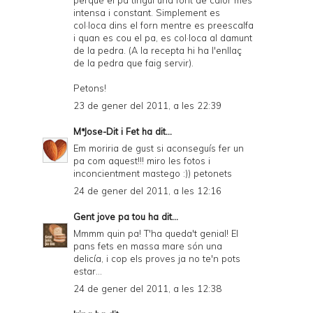
perquè el pa tingui una font de calor més
intensa i constant. Simplement es
col·loca dins el forn mentre es preescalfa
i quan es cou el pa, es col·loca al damunt
de la pedra. (A la recepta hi ha l'enllaç
de la pedra que faig servir).
Petons!
23 de gener del 2011, a les 22:39
MªJose-Dit i Fet
ha dit...
Em moriria de gust si aconseguís fer un
pa com aquest!!! miro les fotos i
inconcientment mastego :)) petonets
24 de gener del 2011, a les 12:16
Gent jove pa tou
ha dit...
Mmmm quin pa! T'ha queda't genial! El
pans fets en massa mare són una
delicía, i cop els proves ja no te'n pots
estar...
24 de gener del 2011, a les 12:38