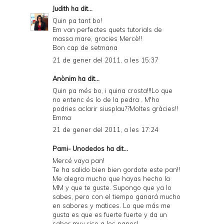
Judith
ha dit...
Quin pa tant bo!
Em van perfectes quets tutorials de
massa mare, gracies Mercè!!
Bon cap de setmana
21 de gener del 2011, a les 15:37
Anònim ha dit...
Quin pa més bo, i quina crosta!!!Lo que
no entenc és lo de la pedra . M'ho
podries aclarir siusplau??Moltes gràcies!!
Emma
21 de gener del 2011, a les 17:24
Pami- Unodedos
ha dit...
Mercé vaya pan!
Te ha salido bien bien gordote este pan!!
Me alegra mucho que hayas hecho la
MM y que te guste. Supongo que ya lo
sabes, pero con el tiempo ganará mucho
en sabores y matices. Lo que más me
gusta es que es fuerte fuerte y da un
sabor muy rico a los panes!