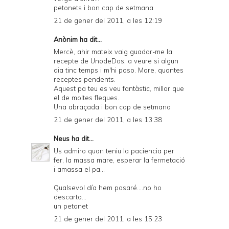
petonets i bon cap de setmana
21 de gener del 2011, a les 12:19
Anònim ha dit...
Mercè, ahir mateix vaig guadar-me la
recepte de UnodeDos, a veure si algun
dia tinc temps i m'hi poso. Mare, quantes
receptes pendents.
Aquest pa teu es veu fantàstic, millor que
el de moltes fleques.
Una abraçada i bon cap de setmana
21 de gener del 2011, a les 13:38
Neus
ha dit...
Us admiro quan teniu la paciencia per
fer, la massa mare, esperar la fermetació
i amassa el pa...
Qualsevol día hem posaré....no ho
descarto...
un petonet
21 de gener del 2011, a les 15:23