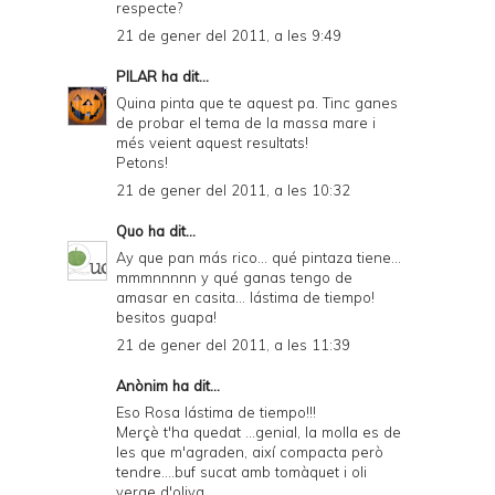
respecte?
21 de gener del 2011, a les 9:49
PILAR
ha dit...
Quina pinta que te aquest pa. Tinc ganes
de probar el tema de la massa mare i
més veient aquest resultats!
Petons!
21 de gener del 2011, a les 10:32
Quo
ha dit...
Ay que pan más rico... qué pintaza tiene...
mmmnnnnn y qué ganas tengo de
amasar en casita... lástima de tiempo!
besitos guapa!
21 de gener del 2011, a les 11:39
Anònim ha dit...
Eso Rosa lástima de tiempo!!!
Merçè t'ha quedat ...genial, la molla es de
les que m'agraden, així compacta però
tendre....buf sucat amb tomàquet i oli
verge d'oliva...