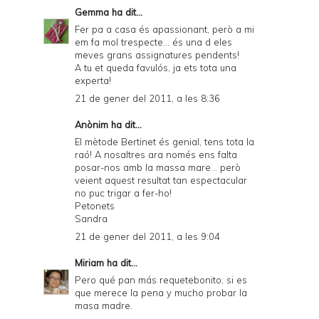
Gemma
ha dit...
Fer pa a casa és apassionant, però a mi
em fa mol trespecte... és una d eles
meves grans assignatures pendents!
A tu et queda favulós, ja ets tota una
experta!
21 de gener del 2011, a les 8:36
Anònim ha dit...
El mètode Bertinet és genial, tens tota la
raó! A nosaltres ara només ens falta
posar-nos amb la massa mare... però
veient aquest resultat tan espectacular
no puc trigar a fer-ho!
Petonets
Sandra
21 de gener del 2011, a les 9:04
Miriam
ha dit...
Pero qué pan más requetebonito, si es
que merece la pena y mucho probar la
masa madre.