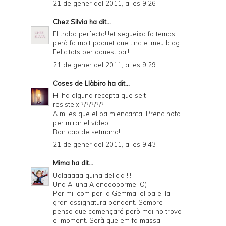
21 de gener del 2011, a les 9:26
Chez Silvia
ha dit...
El trobo perfecta!!!et segueixo fa temps,
però fa molt poquet que tinc el meu blog.
Felicitats per aquest pa!!!
21 de gener del 2011, a les 9:29
Coses de Llàbiro
ha dit...
Hi ha alguna recepta que se't
resisteixi?????????
A mi es que el pa m'encanta! Prenc nota
per mirar el vídeo.
Bon cap de setmana!
21 de gener del 2011, a les 9:43
Mima
ha dit...
Ualaaaaa quina delicia !!!
Una A, una A enooooorme :O)
Per mi, com per la Gemma, el pa el la
gran assignatura pendent. Sempre
penso que començaré però mai no trovo
el moment. Serà que em fa massa