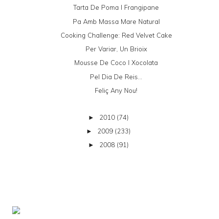
Tarta De Poma I Frangipane
Pa Amb Massa Mare Natural
Cooking Challenge: Red Velvet Cake
Per Variar, Un Brioix
Mousse De Coco I Xocolata
Pel Dia De Reis...
Feliç Any Nou!
2010
(74)
►
2009
(233)
►
2008
(91)
►