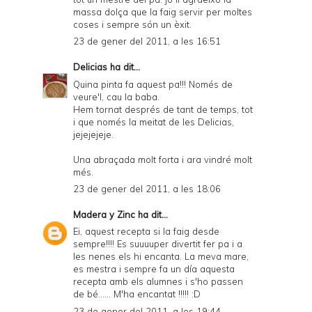
massa dolça que la faig servir per moltes
coses i sempre són un èxit.
23 de gener del 2011, a les 16:51
Delicias
ha dit...
Quina pinta fa aquest pa!!! Només de
veure'l, cau la baba.
Hem tornat després de tant de temps, tot
i que només la meitat de les Delicias,
jejejejeje.
Una abraçada molt forta i ara vindré molt
més.
23 de gener del 2011, a les 18:06
Madera y Zinc
ha dit...
Ei, aquest recepta si la faig desde
sempre!!!! Es suuuuper divertit fer pa i a
les nenes els hi encanta. La meva mare,
es mestra i sempre fa un día aquesta
recepta amb els alumnes i s'ho passen
de bé...... M'ha encantat !!!!! :D
23 de gener del 2011, a les 19:44