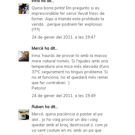
Irina
ha dit...
Quina bona pinta! Em pregunto si es
imprescindible fer servir llevat fresc de
forner. Aqui a Irlanda esta prohibida la
venda... perque podriem fer explosius
(!?!?!)
24 de gener del 2011, a les 19:47
Mercè
ha dit...
Irina, hauràs de provar-lo amb la massa
mare natural només. Si l'ajudes amb una
temperatura una mica més elevada d'uns
37ºC segurament no tinguis problema. Si
no et funciona, no et quedarà més remei
que fer contraban. ;)
Petons!
24 de gener del 2011, a les 19:49
Ruben
ha dit...
Mercè, quina paciència a pastar el pa
així... jo ho vaig provar un dia i vaig
quedar amb el braç destrossat (i, com ja
va sent costum en mi, amb un pa que