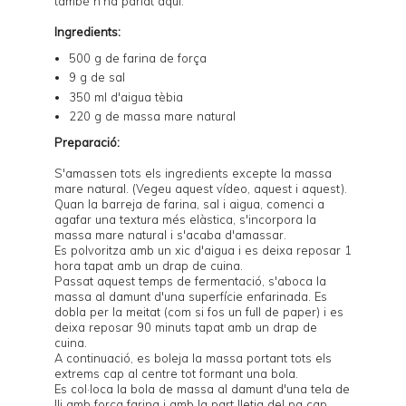
també n'ha parlat
aquí
.
Ingredients:
500 g de farina de força
9 g de sal
350 ml d'aigua tèbia
220 g de
massa mare natural
Preparació:
S'amassen tots els ingredients excepte la massa
mare natural. (Vegeu
aquest vídeo
,
aquest
i
aquest
).
Quan la barreja de farina, sal i aigua, comenci a
agafar una textura més elàstica, s'incorpora la
massa mare natural i s'acaba d'amassar.
Es polvoritza amb un xic d'aigua i es deixa reposar 1
hora tapat amb un drap de cuina.
Passat aquest temps de fermentació, s'aboca la
massa al damunt d'una superfície enfarinada. Es
dobla per la meitat (com si fos un full de paper) i es
deixa reposar 90 minuts tapat amb un drap de
cuina.
A continuació, es boleja la massa portant tots els
extrems cap al centre tot formant una bola.
Es col·loca la bola de massa al damunt d'una tela de
lli amb força farina i amb la part lletja del pa cap