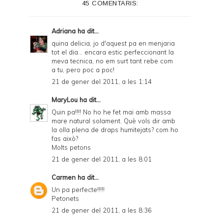
45 COMENTARIS:
Adriana
ha dit...
quina delicia, jo d'aquest pa en menjaria
tot el dia... encara estic perfeccionant la
meva tecnica, no em surt tant rebe com
a tu, pero poc a poc!
21 de gener del 2011, a les 1:14
MaryLou
ha dit...
Quin pa!!!! No ho he fet mai amb massa
mare natural solament. Què vols dir amb
la olla plena de draps humitejats? com ho
fas això?
Molts petons
21 de gener del 2011, a les 8:01
Carmen
ha dit...
Un pa perfecte!!!!!
Petonets
21 de gener del 2011, a les 8:36