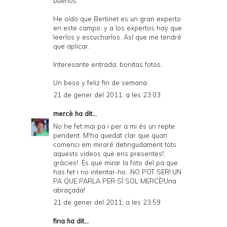
buenos.
He oído que Bertinet es un gran experto
en este campo, y a los expertos hay que
leerlos y escucharlos. Así que me tendré
que aplicar.
Interesante entrada; bonitas fotos.
Un beso y feliz fin de semana
21 de gener del 2011, a les 23:03
mercè
ha dit...
No he fet mai pa i per a mi és un repte
pendent. M'ha quedat clar que quan
comenci em miraré detingudament tots
aquests videos que ens presentes!,
gràcies!. És que mirar la foto del pa que
has fet i no intentar-ho...NO POT SER!.UN
PA QUE PARLA PER SÍ SOL MERCÈ!Una
abraçada!
21 de gener del 2011, a les 23:59
fina ha dit...