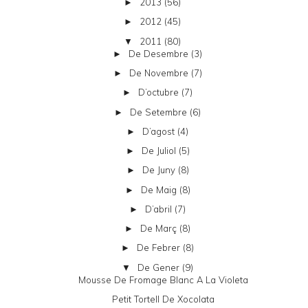
2013
(56)
►
2012
(45)
►
2011
(80)
▼
De Desembre
(3)
►
De Novembre
(7)
►
D’octubre
(7)
►
De Setembre
(6)
►
D’agost
(4)
►
De Juliol
(5)
►
De Juny
(8)
►
De Maig
(8)
►
D’abril
(7)
►
De Març
(8)
►
De Febrer
(8)
►
De Gener
(9)
▼
Mousse De Fromage Blanc A La Violeta
Petit Tortell De Xocolata