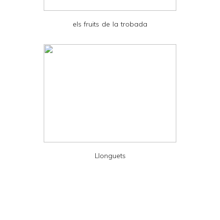
P
D
els fruits de la trobada
F
Llonguets