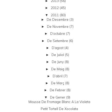
2013
(56)
►
2012
(45)
►
2011
(80)
▼
De Desembre
(3)
►
De Novembre
(7)
►
D’octubre
(7)
►
De Setembre
(6)
►
D’agost
(4)
►
De Juliol
(5)
►
De Juny
(8)
►
De Maig
(8)
►
D’abril
(7)
►
De Març
(8)
►
De Febrer
(8)
►
De Gener
(9)
▼
Mousse De Fromage Blanc A La Violeta
Petit Tortell De Xocolata