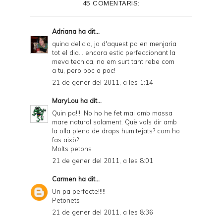
45 COMENTARIS:
Adriana
ha dit...
quina delicia, jo d'aquest pa en menjaria
tot el dia... encara estic perfeccionant la
meva tecnica, no em surt tant rebe com
a tu, pero poc a poc!
21 de gener del 2011, a les 1:14
MaryLou
ha dit...
Quin pa!!!! No ho he fet mai amb massa
mare natural solament. Què vols dir amb
la olla plena de draps humitejats? com ho
fas això?
Molts petons
21 de gener del 2011, a les 8:01
Carmen
ha dit...
Un pa perfecte!!!!!
Petonets
21 de gener del 2011, a les 8:36