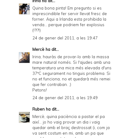
Irina
ha dit...
Quina bona pinta! Em pregunto si es
imprescindible fer servir llevat fresc de
forner. Aqui a Irlanda esta prohibida la
venda... perque podriem fer explosius
(!?!?!)
24 de gener del 2011, a les 19:47
Mercè
ha dit...
Irina, hauràs de provar-lo amb la massa
mare natural només. Si l'ajudes amb una
temperatura una mica més elevada d'uns
37ºC segurament no tinguis problema. Si
no et funciona, no et quedarà més remei
que fer contraban. ;)
Petons!
24 de gener del 2011, a les 19:49
Ruben
ha dit...
Mercè, quina paciència a pastar el pa
així... jo ho vaig provar un dia i vaig
quedar amb el braç destrossat (i, com ja
va sent costum en mi, amb un pa que