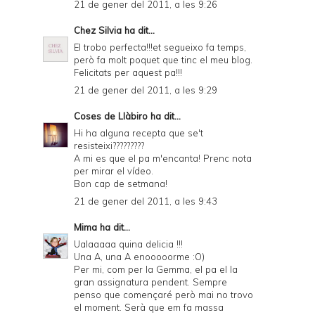
21 de gener del 2011, a les 9:26
Chez Silvia
ha dit...
El trobo perfecta!!!et segueixo fa temps,
però fa molt poquet que tinc el meu blog.
Felicitats per aquest pa!!!
21 de gener del 2011, a les 9:29
Coses de Llàbiro
ha dit...
Hi ha alguna recepta que se't
resisteixi?????????
A mi es que el pa m'encanta! Prenc nota
per mirar el vídeo.
Bon cap de setmana!
21 de gener del 2011, a les 9:43
Mima
ha dit...
Ualaaaaa quina delicia !!!
Una A, una A enooooorme :O)
Per mi, com per la Gemma, el pa el la
gran assignatura pendent. Sempre
penso que començaré però mai no trovo
el moment. Serà que em fa massa