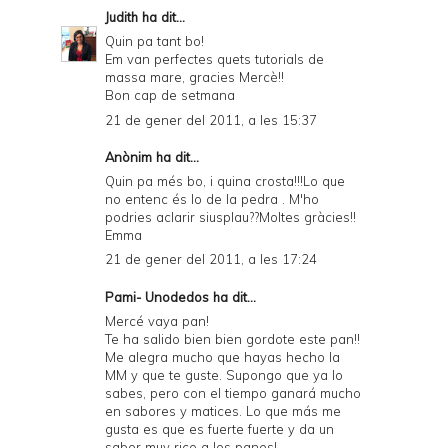
Judith
ha dit...
Quin pa tant bo!
Em van perfectes quets tutorials de
massa mare, gracies Mercè!!
Bon cap de setmana
21 de gener del 2011, a les 15:37
Anònim ha dit...
Quin pa més bo, i quina crosta!!!Lo que
no entenc és lo de la pedra . M'ho
podries aclarir siusplau??Moltes gràcies!!
Emma
21 de gener del 2011, a les 17:24
Pami- Unodedos
ha dit...
Mercé vaya pan!
Te ha salido bien bien gordote este pan!!
Me alegra mucho que hayas hecho la
MM y que te guste. Supongo que ya lo
sabes, pero con el tiempo ganará mucho
en sabores y matices. Lo que más me
gusta es que es fuerte fuerte y da un
sabor muy rico a los panes!