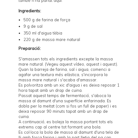
també n'ha parlat
aquí
.
Ingredients:
500 g de farina de força
9 g de sal
350 ml d'aigua tèbia
220 g de
massa mare natural
Preparació:
S'amassen tots els ingredients excepte la massa
mare natural. (Vegeu
aquest vídeo
,
aquest
i
aquest
).
Quan la barreja de farina, sal i aigua, comenci a
agafar una textura més elàstica, s'incorpora la
massa mare natural i s'acaba d'amassar.
Es polvoritza amb un xic d'aigua i es deixa reposar 1
hora tapat amb un drap de cuina.
Passat aquest temps de fermentació, s'aboca la
massa al damunt d'una superfície enfarinada. Es
dobla per la meitat (com si fos un full de paper) i es
deixa reposar 90 minuts tapat amb un drap de
cuina.
A continuació, es boleja la massa portant tots els
extrems cap al centre tot formant una bola.
Es col·loca la bola de massa al damunt d'una tela de
lli amb força farina i amb la part lletja del pa cap