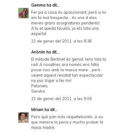
Gemma
ha dit...
Fer pa a casa és apassionant, però a mi
em fa mol trespecte... és una d eles
meves grans assignatures pendents!
A tu et queda favulós, ja ets tota una
experta!
21 de gener del 2011, a les 8:36
Anònim ha dit...
El mètode Bertinet és genial, tens tota la
raó! A nosaltres ara només ens falta
posar-nos amb la massa mare... però
veient aquest resultat tan espectacular
no puc trigar a fer-ho!
Petonets
Sandra
21 de gener del 2011, a les 9:04
Miriam
ha dit...
Pero qué pan más requetebonito, si es
que merece la pena y mucho probar la
masa madre.