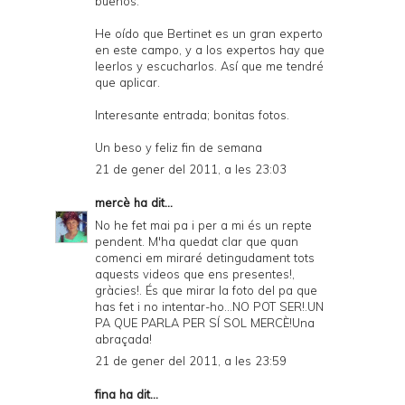
buenos.
He oído que Bertinet es un gran experto
en este campo, y a los expertos hay que
leerlos y escucharlos. Así que me tendré
que aplicar.
Interesante entrada; bonitas fotos.
Un beso y feliz fin de semana
21 de gener del 2011, a les 23:03
mercè
ha dit...
No he fet mai pa i per a mi és un repte
pendent. M'ha quedat clar que quan
comenci em miraré detingudament tots
aquests videos que ens presentes!,
gràcies!. És que mirar la foto del pa que
has fet i no intentar-ho...NO POT SER!.UN
PA QUE PARLA PER SÍ SOL MERCÈ!Una
abraçada!
21 de gener del 2011, a les 23:59
fina ha dit...