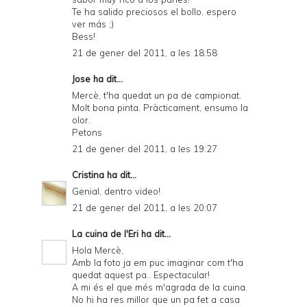
Te ha salido preciosos el bollo, espero
ver más ;)
Bess!
21 de gener del 2011, a les 18:58
Jose
ha dit...
Mercè, t'ha quedat un pa de campionat.
Molt bona pinta. Pràcticament, ensumo la
olor.
Petons
21 de gener del 2011, a les 19:27
Cristina
ha dit...
Genial, dentro video!
21 de gener del 2011, a les 20:07
La cuina de l'Eri
ha dit...
Hola Mercè,
Amb la foto ja em puc imaginar com t'ha
quedat aquest pa.. Espectacular!
A mi és el que més m'agrada de la cuina.
No hi ha res millor que un pa fet a casa