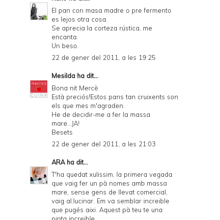
El pan con masa madre o pre fermento
es lejos otra cosa.
Se aprecia la corteza rústica, me
encanta.
Un beso.
22 de gener del 2011, a les 19:25
Mesilda
ha dit...
Bona nit Mercè
Està preciós!Estos pans tan cruixents son
els que mes m'agraden.
He de decidir-me a fer la massa
mare...JA!
Besets
22 de gener del 2011, a les 21:03
ARA
ha dit...
T'ha quedat xulissim, la primera vegada
que vaig fer un pà nomes amb massa
mare, sense gens de llevat comercial,
vaig al.lucinar. Em va semblar increible
que pugés aixi. Aquest pà teu te una
pinta increible.