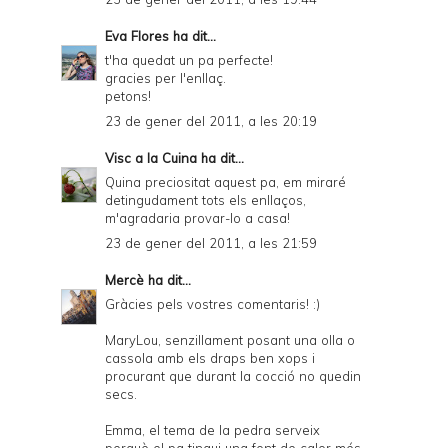
Eva Flores
ha dit...
t'ha quedat un pa perfecte!
gracies per l'enllaç.
petons!
23 de gener del 2011, a les 20:19
Visc a la Cuina
ha dit...
Quina preciositat aquest pa, em miraré
detingudament tots els enllaços,
m'agradaria provar-lo a casa!
23 de gener del 2011, a les 21:59
Mercè
ha dit...
Gràcies pels vostres comentaris! :)
MaryLou, senzillament posant una olla o
cassola amb els draps ben xops i
procurant que durant la cocció no quedin
secs.
Emma, el tema de la pedra serveix