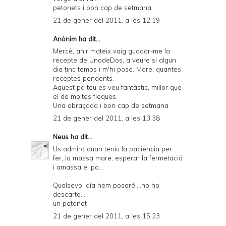
petonets i bon cap de setmana
21 de gener del 2011, a les 12:19
Anònim ha dit...
Mercè, ahir mateix vaig guadar-me la
recepte de UnodeDos, a veure si algun
dia tinc temps i m'hi poso. Mare, quantes
receptes pendents.
Aquest pa teu es veu fantàstic, millor que
el de moltes fleques.
Una abraçada i bon cap de setmana
21 de gener del 2011, a les 13:38
Neus
ha dit...
Us admiro quan teniu la paciencia per
fer, la massa mare, esperar la fermetació
i amassa el pa...
Qualsevol día hem posaré....no ho
descarto...
un petonet
21 de gener del 2011, a les 15:23