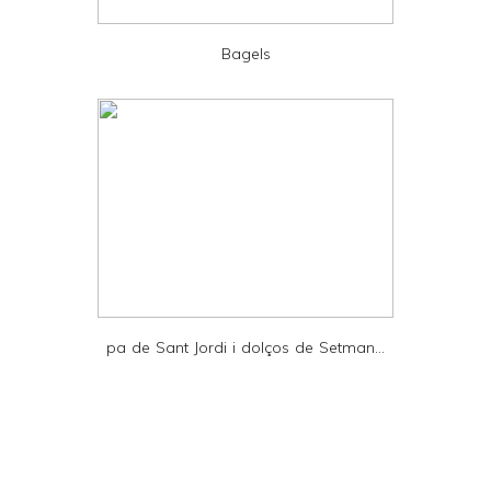
P
D
Bagels
F
pa de Sant Jordi i dolços de Setman...