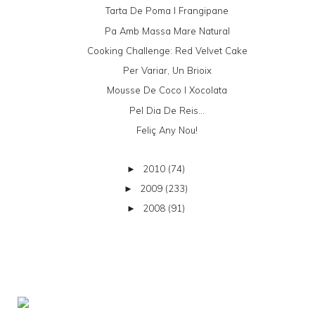
Tarta De Poma I Frangipane
Pa Amb Massa Mare Natural
Cooking Challenge: Red Velvet Cake
Per Variar, Un Brioix
Mousse De Coco I Xocolata
Pel Dia De Reis...
Feliç Any Nou!
2010
(74)
►
2009
(233)
►
2008
(91)
►