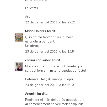
Felicitats.
Ara
22 de gener del 2011, a les 22:21
Maria Dolores
ha dit...
Quin pà me tentador, es la meua
asignatura pendent.
Un abraç
23 de gener del 2011, a les 1:16
cocina con sabor
ha dit...
M'encanta fer pa a casa i l'oloreta que
surt del forn uhmm...t'ha quedat perfecte!
Petonets i feliç diumenge guapa!
23 de gener del 2011, a les 8:10
Anònim ha dit...
Realment el món del pa és apassionant.
Al començament és veu molt complicat