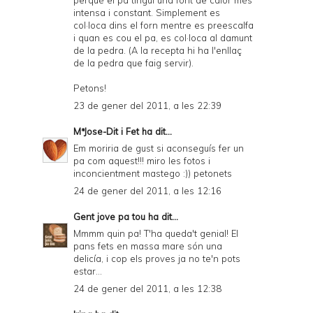
perquè el pa tingui una font de calor més
intensa i constant. Simplement es
col·loca dins el forn mentre es preescalfa
i quan es cou el pa, es col·loca al damunt
de la pedra. (A la recepta hi ha l'enllaç
de la pedra que faig servir).
Petons!
23 de gener del 2011, a les 22:39
MªJose-Dit i Fet
ha dit...
Em moriria de gust si aconseguís fer un
pa com aquest!!! miro les fotos i
inconcientment mastego :)) petonets
24 de gener del 2011, a les 12:16
Gent jove pa tou
ha dit...
Mmmm quin pa! T'ha queda't genial! El
pans fets en massa mare són una
delicía, i cop els proves ja no te'n pots
estar...
24 de gener del 2011, a les 12:38