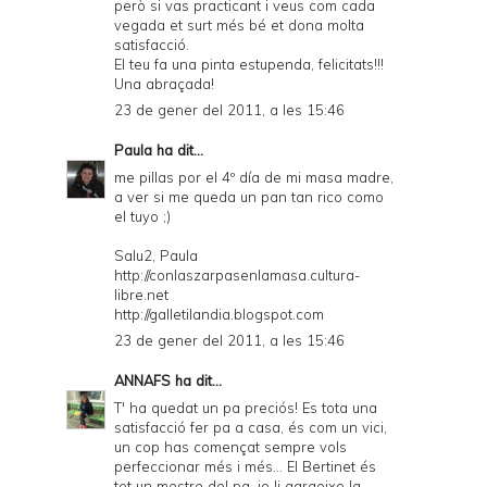
però si vas practicant i veus com cada
vegada et surt més bé et dona molta
satisfacció.
El teu fa una pinta estupenda, felicitats!!!
Una abraçada!
23 de gener del 2011, a les 15:46
Paula
ha dit...
me pillas por el 4º día de mi masa madre,
a ver si me queda un pan tan rico como
el tuyo ;)
Salu2, Paula
http://conlaszarpasenlamasa.cultura-
libre.net
http://galletilandia.blogspot.com
23 de gener del 2011, a les 15:46
ANNAFS
ha dit...
T' ha quedat un pa preciós! Es tota una
satisfacció fer pa a casa, és com un vici,
un cop has començat sempre vols
perfeccionar més i més... El Bertinet és
tot un mestre del pa. jo li agraeixo la