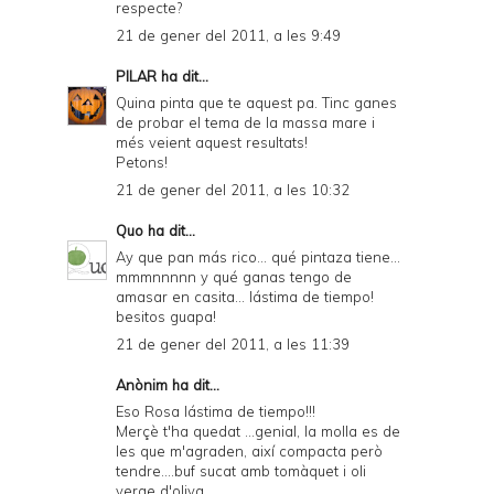
respecte?
21 de gener del 2011, a les 9:49
PILAR
ha dit...
Quina pinta que te aquest pa. Tinc ganes
de probar el tema de la massa mare i
més veient aquest resultats!
Petons!
21 de gener del 2011, a les 10:32
Quo
ha dit...
Ay que pan más rico... qué pintaza tiene...
mmmnnnnn y qué ganas tengo de
amasar en casita... lástima de tiempo!
besitos guapa!
21 de gener del 2011, a les 11:39
Anònim ha dit...
Eso Rosa lástima de tiempo!!!
Merçè t'ha quedat ...genial, la molla es de
les que m'agraden, així compacta però
tendre....buf sucat amb tomàquet i oli
verge d'oliva...