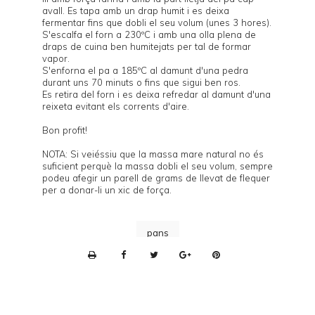
avall. Es tapa amb un drap humit i es deixa
fermentar fins que dobli el seu volum (unes 3 hores).
S'escalfa el forn a 230ºC i amb una olla plena de
draps de cuina ben humitejats per tal de formar
vapor.
S'enforna el pa a 185ºC al damunt d'una
pedra
durant uns 70 minuts o fins que sigui ben ros.
Es retira del forn i es deixa refredar al damunt d'una
reixeta evitant els corrents d'aire.
Bon profit!
NOTA: Si veiéssiu que la massa mare natural no és
suficient perquè la massa dobli el seu volum, sempre
podeu afegir un parell de grams de llevat de flequer
per a donar-li un xic de força.
pans
P
r
i