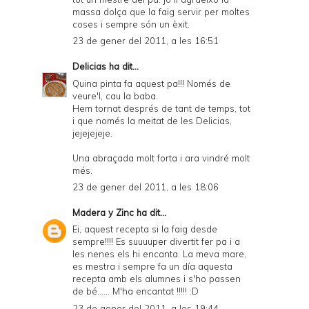
massa dolça que la faig servir per moltes
coses i sempre són un èxit.
23 de gener del 2011, a les 16:51
Delicias
ha dit...
Quina pinta fa aquest pa!!! Només de
veure'l, cau la baba.
Hem tornat després de tant de temps, tot
i que només la meitat de les Delicias,
jejejejeje.
Una abraçada molt forta i ara vindré molt
més.
23 de gener del 2011, a les 18:06
Madera y Zinc
ha dit...
Ei, aquest recepta si la faig desde
sempre!!!! Es suuuuper divertit fer pa i a
les nenes els hi encanta. La meva mare,
es mestra i sempre fa un día aquesta
recepta amb els alumnes i s'ho passen
de bé...... M'ha encantat !!!!! :D
23 de gener del 2011, a les 19:44