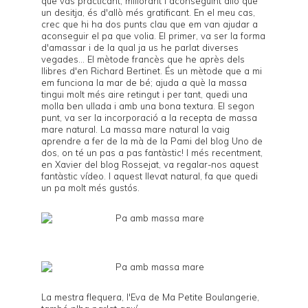
que vas practicant, millorant i aconseguint allò que
un desitja, és d'allò més gratificant. En el meu cas,
crec que hi ha dos punts clau que em van ajudar a
aconseguir el pa que volia. El primer, va ser la forma
d'amassar i de la qual ja us he parlat diverses
vegades... El mètode francès que he après dels
llibres d'en
Richard Bertinet
. És un mètode que a mi
em funciona la mar de bé; ajuda a què la massa
tingui molt més aire retingut i per tant, quedi una
molla ben ullada i amb una bona textura. El segon
punt, va ser la incorporació a la recepta de massa
mare natural. La massa mare natural la vaig
aprendre a fer de la mà de la Pami del blog
Uno de
dos
, on té un
pas a pas
fantàstic! I més recentment,
en Xavier del blog
Rossejat
, va regalar-nos
aquest
fantàstic vídeo
. I aquest llevat natural, fa que quedi
un pa molt més gustós.
La mestra flequera, l'Eva de
Ma Petite Boulangerie
,