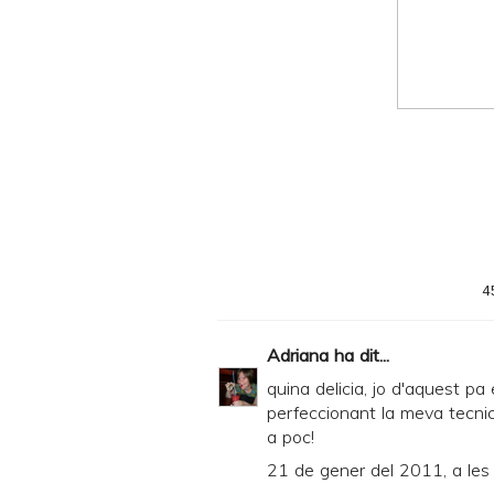
n
d
P
D
F
4
Adriana
ha dit...
quina delicia, jo d'aquest pa 
perfeccionant la meva tecni
a poc!
21 de gener del 2011, a les