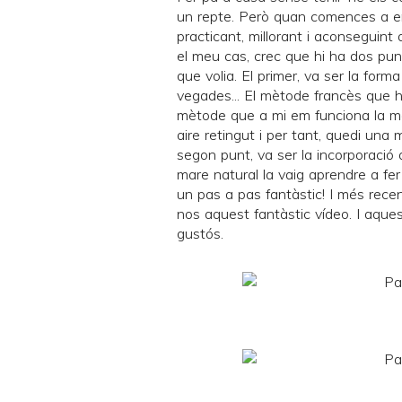
un repte. Però quan comences a e
practicant, millorant i aconseguint a
el meu cas, crec que hi ha dos pun
que volia. El primer, va ser la form
vegades... El mètode francès que h
mètode que a mi em funciona la ma
aire retingut i per tant, quedi una
segon punt, va ser la incorporació
mare natural la vaig aprendre a fe
un
pas a pas
fantàstic! I més rece
nos
aquest fantàstic vídeo
. I aque
gustós.