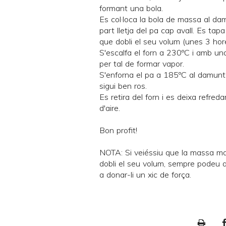
formant una bola.
Es col·loca la bola de massa al dam
part lletja del pa cap avall. Es ta
que dobli el seu volum (unes 3 hor
S'escalfa el forn a 230ºC i amb un
per tal de formar vapor.
S'enforna el pa a 185ºC al damun
sigui ben ros.
Es retira del forn i es deixa refred
d'aire.
Bon profit!
NOTA: Si veiéssiu que la massa ma
dobli el seu volum, sempre podeu af
a donar-li un xic de força.
P