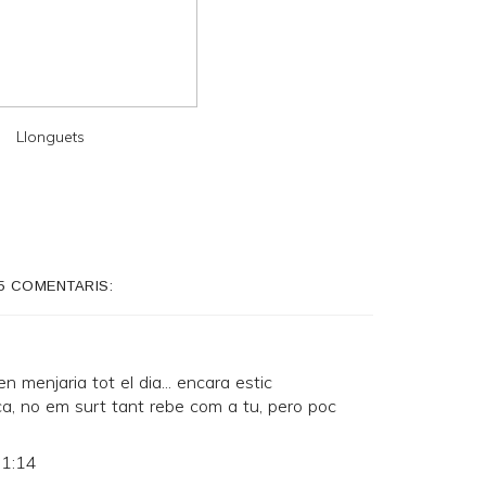
Llonguets
5 COMENTARIS:
en menjaria tot el dia... encara estic
ca, no em surt tant rebe com a tu, pero poc
 1:14