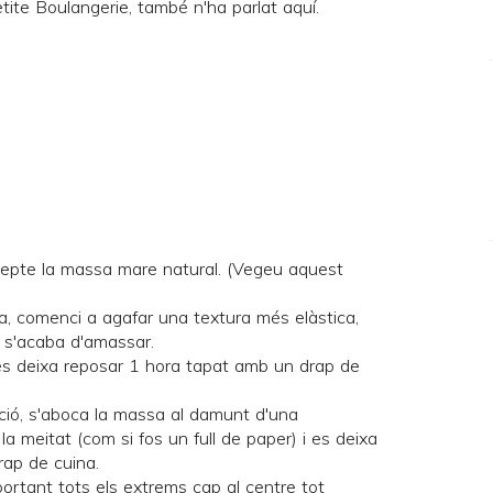
tite Boulangerie
, també n'ha parlat
aquí
.
cepte la massa mare natural. (Vegeu
aquest
gua, comenci a agafar una textura més elàstica,
i s'acaba d'amassar.
 es deixa reposar 1 hora tapat amb un drap de
ió, s'aboca la massa al damunt d'una
la meitat (com si fos un full de paper) i es deixa
ap de cuina.
portant tots els extrems cap al centre tot