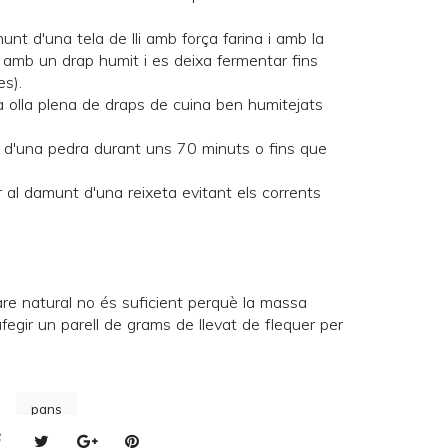
unt d'una tela de lli amb força farina i amb la
pa amb un drap humit i es deixa fermentar fins
es).
a olla plena de draps de cuina ben humitejats
t d'una
pedra
durant uns 70 minuts o fins que
ar al damunt d'una reixeta evitant els corrents
re natural no és suficient perquè la massa
egir un parell de grams de llevat de flequer per
pans