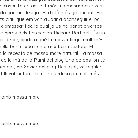
ndinsar-te en aquest món, i a mesura que vas
llò que un desitja, és d'allò més gratificant. En
ts clau que em van ajudar a aconseguir el pa
a d'amassar i de la qual ja us he parlat diverses
e après dels llibres d'en
Richard Bertinet
. És un
r de bé; ajuda a què la massa tingui molt més
 molla ben ullada i amb una bona textura. El
 a la recepta de massa mare natural. La massa
r de la mà de la Pami del blog
Uno de dos
, on té
ntment, en Xavier del blog
Rossejat
, va regalar-
st llevat natural, fa que quedi un pa molt més