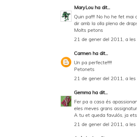
MaryLou
ha dit...
Quin pa!!!! No ho he fet ma
dir amb la olla plena de dra
Molts petons
21 de gener del 2011, a les
Carmen
ha dit...
Un pa perfecte!!!!!
Petonets
21 de gener del 2011, a les
Gemma
ha dit...
Fer pa a casa és apassionant
eles meves grans assignatu
A tu et queda favulós, ja et
21 de gener del 2011, a les