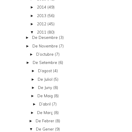
2014
(49)
►
2013
(56)
►
2012
(45)
►
2011
(80)
▼
De Desembre
(3)
►
De Novembre
(7)
►
D’octubre
(7)
►
De Setembre
(6)
►
D’agost
(4)
►
De Juliol
(5)
►
De Juny
(8)
►
De Maig
(8)
►
D’abril
(7)
►
De Març
(8)
►
De Febrer
(8)
►
De Gener
(9)
▼