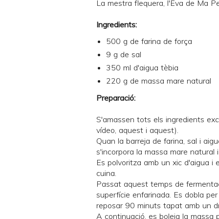
La mestra flequera, l'Eva de
Ma Pe
Ingredients:
500 g de farina de força
9 g de sal
350 ml d'aigua tèbia
220 g de
massa mare natural
Preparació:
S'amassen tots els ingredients ex
vídeo
,
aquest
i
aquest
).
Quan la barreja de farina, sal i ai
s'incorpora la massa mare natural 
Es polvoritza amb un xic d'aigua i
cuina.
Passat aquest temps de fermentac
superfície enfarinada. Es dobla per 
reposar 90 minuts tapat amb un dr
A continuació, es boleja la massa 