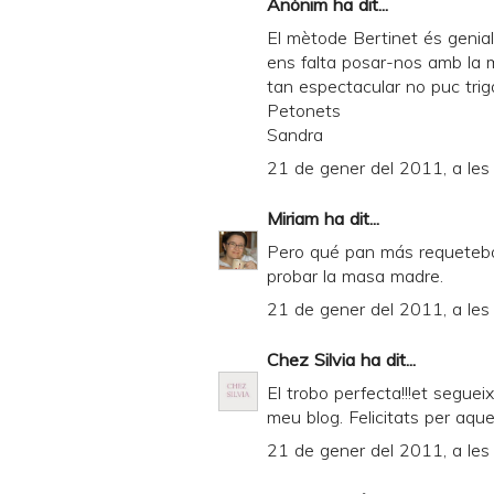
Anònim ha dit...
El mètode Bertinet és genial
ens falta posar-nos amb la m
tan espectacular no puc triga
Petonets
Sandra
21 de gener del 2011, a les
Miriam
ha dit...
Pero qué pan más requetebo
probar la masa madre.
21 de gener del 2011, a les
Chez Silvia
ha dit...
El trobo perfecta!!!et seguei
meu blog. Felicitats per aques
21 de gener del 2011, a les