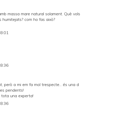
i amb massa mare natural solament. Què vols
ps humitejats? com ho fas això?
 8:01
 8:36
, però a mi em fa mol trespecte... és una d
res pendents!
s tota una experta!
 8:36