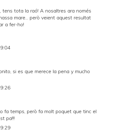
, tens tota la raó! A nosaltres ara només
assa mare... però veient aquest resultat
r a fer-ho!
 9:04
nito, si es que merece la pena y mucho
 9:26
xo fa temps, però fa molt poquet que tinc el
t pa!!!
 9:29