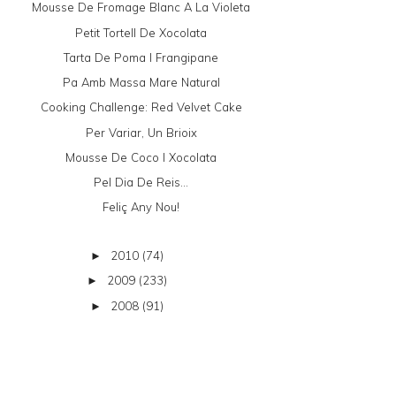
Mousse De Fromage Blanc A La Violeta
Petit Tortell De Xocolata
Tarta De Poma I Frangipane
Pa Amb Massa Mare Natural
Cooking Challenge: Red Velvet Cake
Per Variar, Un Brioix
Mousse De Coco I Xocolata
Pel Dia De Reis...
Feliç Any Nou!
2010
(74)
►
2009
(233)
►
2008
(91)
►