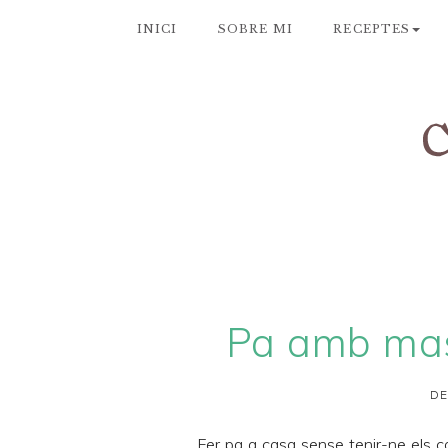
INICI
SOBRE MI
RECEPTES
Pa amb mas
DE
Fer pa a casa sense tenir-ne els c