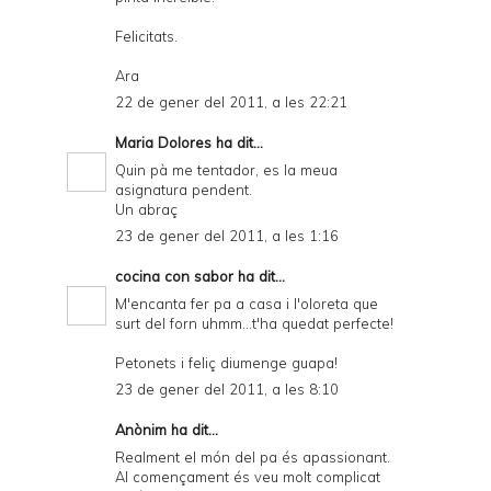
Felicitats.
Ara
22 de gener del 2011, a les 22:21
Maria Dolores
ha dit...
Quin pà me tentador, es la meua
asignatura pendent.
Un abraç
23 de gener del 2011, a les 1:16
cocina con sabor
ha dit...
M'encanta fer pa a casa i l'oloreta que
surt del forn uhmm...t'ha quedat perfecte!
Petonets i feliç diumenge guapa!
23 de gener del 2011, a les 8:10
Anònim ha dit...
Realment el món del pa és apassionant.
Al començament és veu molt complicat