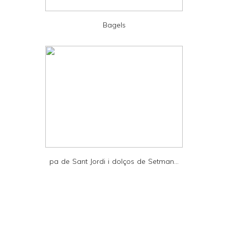
P
D
Bagels
F
pa de Sant Jordi i dolços de Setman...