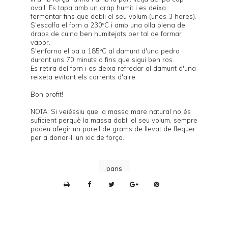
avall. Es tapa amb un drap humit i es deixa
fermentar fins que dobli el seu volum (unes 3 hores).
S'escalfa el forn a 230ºC i amb una olla plena de
draps de cuina ben humitejats per tal de formar
vapor.
S'enforna el pa a 185ºC al damunt d'una
pedra
durant uns 70 minuts o fins que sigui ben ros.
Es retira del forn i es deixa refredar al damunt d'una
reixeta evitant els corrents d'aire.
Bon profit!
NOTA: Si veiéssiu que la massa mare natural no és
suficient perquè la massa dobli el seu volum, sempre
podeu afegir un parell de grams de llevat de flequer
per a donar-li un xic de força.
pans
P
r
i