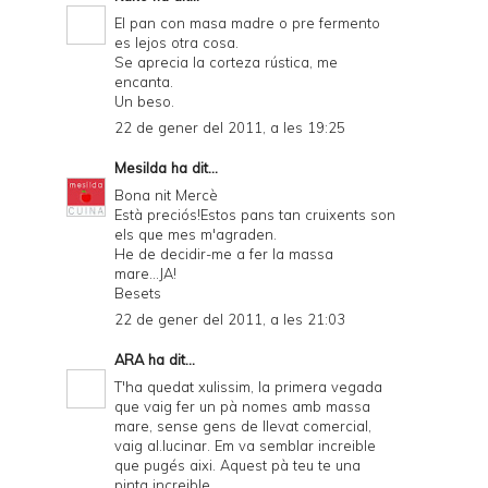
El pan con masa madre o pre fermento
es lejos otra cosa.
Se aprecia la corteza rústica, me
encanta.
Un beso.
22 de gener del 2011, a les 19:25
Mesilda
ha dit...
Bona nit Mercè
Està preciós!Estos pans tan cruixents son
els que mes m'agraden.
He de decidir-me a fer la massa
mare...JA!
Besets
22 de gener del 2011, a les 21:03
ARA
ha dit...
T'ha quedat xulissim, la primera vegada
que vaig fer un pà nomes amb massa
mare, sense gens de llevat comercial,
vaig al.lucinar. Em va semblar increible
que pugés aixi. Aquest pà teu te una
pinta increible.