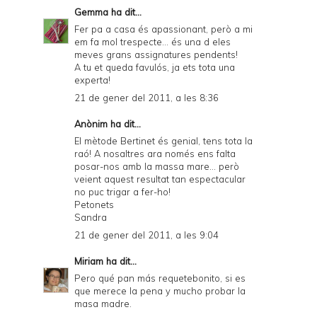
Gemma
ha dit...
Fer pa a casa és apassionant, però a mi
em fa mol trespecte... és una d eles
meves grans assignatures pendents!
A tu et queda favulós, ja ets tota una
experta!
21 de gener del 2011, a les 8:36
Anònim ha dit...
El mètode Bertinet és genial, tens tota la
raó! A nosaltres ara només ens falta
posar-nos amb la massa mare... però
veient aquest resultat tan espectacular
no puc trigar a fer-ho!
Petonets
Sandra
21 de gener del 2011, a les 9:04
Miriam
ha dit...
Pero qué pan más requetebonito, si es
que merece la pena y mucho probar la
masa madre.