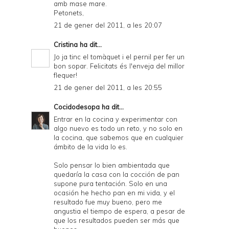
amb mase mare.
Petonets,
21 de gener del 2011, a les 20:07
Cristina
ha dit...
Jo ja tinc el tomàquet i el pernil per fer un
bon sopar. Felicitats és l'enveja del millor
flequer!
21 de gener del 2011, a les 20:55
Cocidodesopa
ha dit...
Entrar en la cocina y experimentar con
algo nuevo es todo un reto, y no solo en
la cocina, que sabemos que en cualquier
ámbito de la vida lo es.
Solo pensar lo bien ambientada que
quedaría la casa con la cocción de pan
supone pura tentación. Solo en una
ocasión he hecho pan en mi vida, y el
resultado fue muy bueno, pero me
angustia el tiempo de espera, a pesar de
que los resultados pueden ser más que