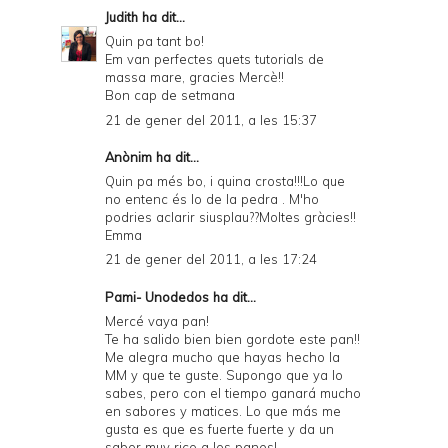
Judith
ha dit...
Quin pa tant bo!
Em van perfectes quets tutorials de
massa mare, gracies Mercè!!
Bon cap de setmana
21 de gener del 2011, a les 15:37
Anònim ha dit...
Quin pa més bo, i quina crosta!!!Lo que
no entenc és lo de la pedra . M'ho
podries aclarir siusplau??Moltes gràcies!!
Emma
21 de gener del 2011, a les 17:24
Pami- Unodedos
ha dit...
Mercé vaya pan!
Te ha salido bien bien gordote este pan!!
Me alegra mucho que hayas hecho la
MM y que te guste. Supongo que ya lo
sabes, pero con el tiempo ganará mucho
en sabores y matices. Lo que más me
gusta es que es fuerte fuerte y da un
sabor muy rico a los panes!