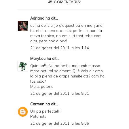
45 COMENTARIS:
Adriana
ha dit...
quina delicia, jo d'aquest pa en menjaria
tot el dia... encara estic perfeccionant la
meva tecnica, no em surt tant rebe com
a tu, pero poc a poc!
21 de gener del 2011, a les 1:14
MaryLou
ha dit...
Quin pa!!!! No ho he fet mai amb massa
mare natural solament. Què vols dir amb
la olla plena de draps humitejats? com ho
fas això?
Molts petons
21 de gener del 2011, a les 8:01
Carmen
ha dit...
Un pa perfecte!!!!!
Petonets
21 de gener del 2011, a les 8:36