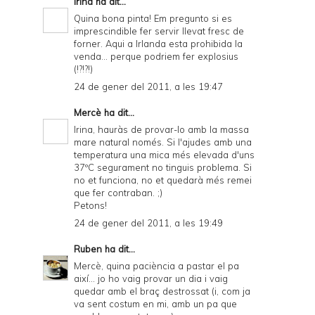
Irina
ha dit...
Quina bona pinta! Em pregunto si es
imprescindible fer servir llevat fresc de
forner. Aqui a Irlanda esta prohibida la
venda... perque podriem fer explosius
(!?!?!)
24 de gener del 2011, a les 19:47
Mercè
ha dit...
Irina, hauràs de provar-lo amb la massa
mare natural només. Si l'ajudes amb una
temperatura una mica més elevada d'uns
37ºC segurament no tinguis problema. Si
no et funciona, no et quedarà més remei
que fer contraban. ;)
Petons!
24 de gener del 2011, a les 19:49
Ruben
ha dit...
Mercè, quina paciència a pastar el pa
així... jo ho vaig provar un dia i vaig
quedar amb el braç destrossat (i, com ja
va sent costum en mi, amb un pa que