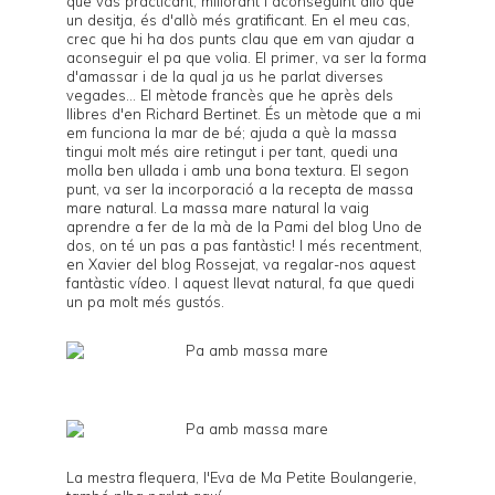
que vas practicant, millorant i aconseguint allò que
un desitja, és d'allò més gratificant. En el meu cas,
crec que hi ha dos punts clau que em van ajudar a
aconseguir el pa que volia. El primer, va ser la forma
d'amassar i de la qual ja us he parlat diverses
vegades... El mètode francès que he après dels
llibres d'en
Richard Bertinet
. És un mètode que a mi
em funciona la mar de bé; ajuda a què la massa
tingui molt més aire retingut i per tant, quedi una
molla ben ullada i amb una bona textura. El segon
punt, va ser la incorporació a la recepta de massa
mare natural. La massa mare natural la vaig
aprendre a fer de la mà de la Pami del blog
Uno de
dos
, on té un
pas a pas
fantàstic! I més recentment,
en Xavier del blog
Rossejat
, va regalar-nos
aquest
fantàstic vídeo
. I aquest llevat natural, fa que quedi
un pa molt més gustós.
La mestra flequera, l'Eva de
Ma Petite Boulangerie
,