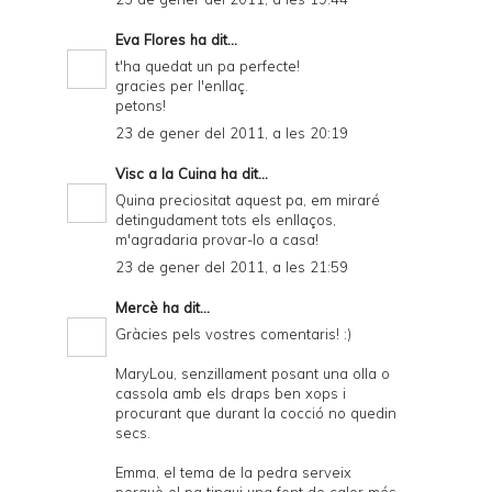
Eva Flores
ha dit...
t'ha quedat un pa perfecte!
gracies per l'enllaç.
petons!
23 de gener del 2011, a les 20:19
Visc a la Cuina
ha dit...
Quina preciositat aquest pa, em miraré
detingudament tots els enllaços,
m'agradaria provar-lo a casa!
23 de gener del 2011, a les 21:59
Mercè
ha dit...
Gràcies pels vostres comentaris! :)
MaryLou, senzillament posant una olla o
cassola amb els draps ben xops i
procurant que durant la cocció no quedin
secs.
Emma, el tema de la pedra serveix