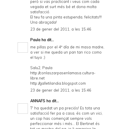
però si vas practicant i veus com cada
vegada et surt més bé et dona molta
satisfacció.
El teu fa una pinta estupenda, felicitats!!!
Una abraçada!
23 de gener del 2011, a les 15:46
Paula
ha dit...
me pillas por el 4º día de mi masa madre,
a ver si me queda un pan tan rico como
el tuyo ;)
Salu2, Paula
http://conlaszarpasenlamasa.cultura-
libre.net
http://galletilandia.blogspot.com
23 de gener del 2011, a les 15:46
ANNAFS
ha dit...
T' ha quedat un pa preciós! Es tota una
satisfacció fer pa a casa, és com un vici,
un cop has començat sempre vols
perfeccionar més i més... El Bertinet és
tot un mestre del pa. jo li agraeixo la