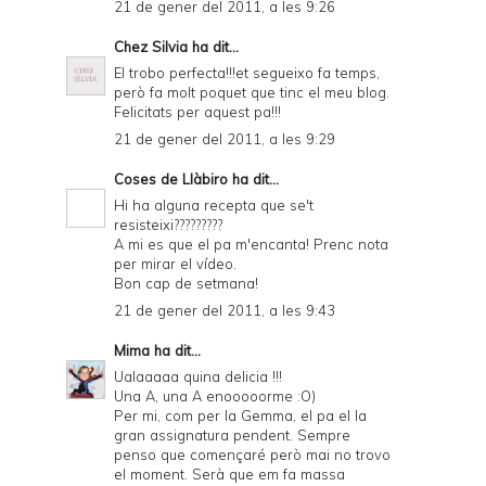
21 de gener del 2011, a les 9:26
Chez Silvia
ha dit...
El trobo perfecta!!!et segueixo fa temps,
però fa molt poquet que tinc el meu blog.
Felicitats per aquest pa!!!
21 de gener del 2011, a les 9:29
Coses de Llàbiro
ha dit...
Hi ha alguna recepta que se't
resisteixi?????????
A mi es que el pa m'encanta! Prenc nota
per mirar el vídeo.
Bon cap de setmana!
21 de gener del 2011, a les 9:43
Mima
ha dit...
Ualaaaaa quina delicia !!!
Una A, una A enooooorme :O)
Per mi, com per la Gemma, el pa el la
gran assignatura pendent. Sempre
penso que començaré però mai no trovo
el moment. Serà que em fa massa