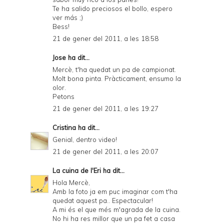
Te ha salido preciosos el bollo, espero
ver más ;)
Bess!
21 de gener del 2011, a les 18:58
Jose
ha dit...
Mercè, t'ha quedat un pa de campionat.
Molt bona pinta. Pràcticament, ensumo la
olor.
Petons
21 de gener del 2011, a les 19:27
Cristina
ha dit...
Genial, dentro video!
21 de gener del 2011, a les 20:07
La cuina de l'Eri
ha dit...
Hola Mercè,
Amb la foto ja em puc imaginar com t'ha
quedat aquest pa.. Espectacular!
A mi és el que més m'agrada de la cuina.
No hi ha res millor que un pa fet a casa