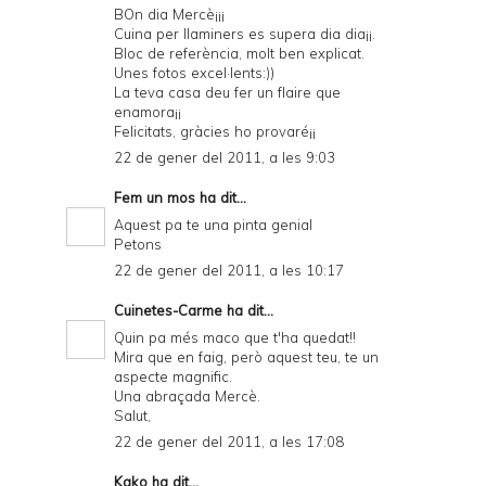
BOn dia Mercè¡¡¡
Cuina per llaminers es supera dia dia¡¡.
Bloc de referència, molt ben explicat.
Unes fotos excel·lents:))
La teva casa deu fer un flaire que
enamora¡¡
Felicitats, gràcies ho provaré¡¡
22 de gener del 2011, a les 9:03
Fem un mos
ha dit...
Aquest pa te una pinta genial
Petons
22 de gener del 2011, a les 10:17
Cuinetes-Carme
ha dit...
Quin pa més maco que t'ha quedat!!
Mira que en faig, però aquest teu, te un
aspecte magnific.
Una abraçada Mercè.
Salut,
22 de gener del 2011, a les 17:08
Kako
ha dit...