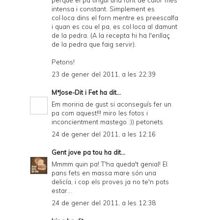
perquè el pa tingui una font de calor més
intensa i constant. Simplement es
col·loca dins el forn mentre es preescalfa
i quan es cou el pa, es col·loca al damunt
de la pedra. (A la recepta hi ha l'enllaç
de la pedra que faig servir).
Petons!
23 de gener del 2011, a les 22:39
MªJose-Dit i Fet
ha dit...
Em moriria de gust si aconseguís fer un
pa com aquest!!! miro les fotos i
inconcientment mastego :)) petonets
24 de gener del 2011, a les 12:16
Gent jove pa tou
ha dit...
Mmmm quin pa! T'ha queda't genial! El
pans fets en massa mare són una
delicía, i cop els proves ja no te'n pots
estar...
24 de gener del 2011, a les 12:38