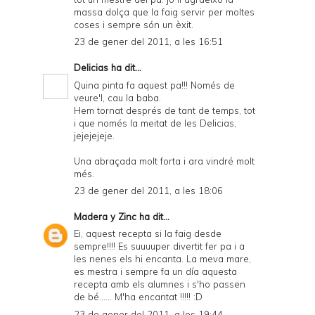
massa dolça que la faig servir per moltes
coses i sempre són un èxit.
23 de gener del 2011, a les 16:51
Delicias
ha dit...
Quina pinta fa aquest pa!!! Només de
veure'l, cau la baba.
Hem tornat després de tant de temps, tot
i que només la meitat de les Delicias,
jejejejeje.
Una abraçada molt forta i ara vindré molt
més.
23 de gener del 2011, a les 18:06
Madera y Zinc
ha dit...
Ei, aquest recepta si la faig desde
sempre!!!! Es suuuuper divertit fer pa i a
les nenes els hi encanta. La meva mare,
es mestra i sempre fa un día aquesta
recepta amb els alumnes i s'ho passen
de bé...... M'ha encantat !!!!! :D
23 de gener del 2011, a les 19:44