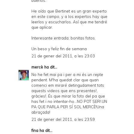
buenos.
He oído que Bertinet es un gran experto
en este campo, y a los expertos hay que
leerlos y escucharlos. Así que me tendré
que aplicar.
Interesante entrada; bonitas fotos.
Un beso y feliz fin de semana
21 de gener del 2011, a les 23:03
mercè
ha dit...
No he fet mai pa i per a mi és un repte
pendent. M'ha quedat clar que quan
comenci em miraré detingudament tots
aquests videos que ens presentes!,
gràcies!. És que mirar la foto del pa que
has fet i no intentar-ho...NO POT SER!.UN
PA QUE PARLA PER SÍ SOL MERCÈ!Una
abraçada!
21 de gener del 2011, a les 23:59
fina ha dit...