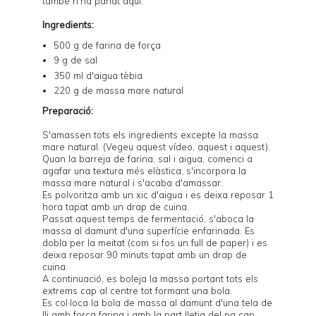
també n'ha parlat
aquí
.
Ingredients:
500 g de farina de força
9 g de sal
350 ml d'aigua tèbia
220 g de
massa mare natural
Preparació:
S'amassen tots els ingredients excepte la massa
mare natural. (Vegeu
aquest vídeo
,
aquest
i
aquest
).
Quan la barreja de farina, sal i aigua, comenci a
agafar una textura més elàstica, s'incorpora la
massa mare natural i s'acaba d'amassar.
Es polvoritza amb un xic d'aigua i es deixa reposar 1
hora tapat amb un drap de cuina.
Passat aquest temps de fermentació, s'aboca la
massa al damunt d'una superfície enfarinada. Es
dobla per la meitat (com si fos un full de paper) i es
deixa reposar 90 minuts tapat amb un drap de
cuina.
A continuació, es boleja la massa portant tots els
extrems cap al centre tot formant una bola.
Es col·loca la bola de massa al damunt d'una tela de
lli amb força farina i amb la part lletja del pa cap