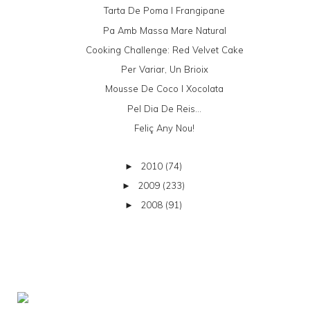
Tarta De Poma I Frangipane
Pa Amb Massa Mare Natural
Cooking Challenge: Red Velvet Cake
Per Variar, Un Brioix
Mousse De Coco I Xocolata
Pel Dia De Reis...
Feliç Any Nou!
2010
(74)
►
2009
(233)
►
2008
(91)
►