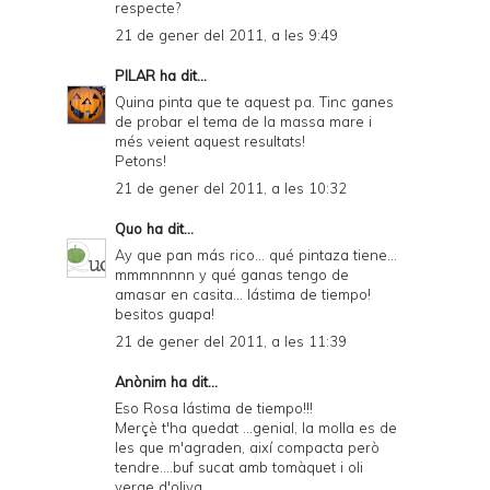
respecte?
21 de gener del 2011, a les 9:49
PILAR
ha dit...
Quina pinta que te aquest pa. Tinc ganes
de probar el tema de la massa mare i
més veient aquest resultats!
Petons!
21 de gener del 2011, a les 10:32
Quo
ha dit...
Ay que pan más rico... qué pintaza tiene...
mmmnnnnn y qué ganas tengo de
amasar en casita... lástima de tiempo!
besitos guapa!
21 de gener del 2011, a les 11:39
Anònim ha dit...
Eso Rosa lástima de tiempo!!!
Merçè t'ha quedat ...genial, la molla es de
les que m'agraden, així compacta però
tendre....buf sucat amb tomàquet i oli
verge d'oliva...