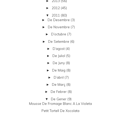
2013
(56)
►
2012
(45)
►
2011
(80)
▼
De Desembre
(3)
►
De Novembre
(7)
►
D’octubre
(7)
►
De Setembre
(6)
►
D’agost
(4)
►
De Juliol
(5)
►
De Juny
(8)
►
De Maig
(8)
►
D’abril
(7)
►
De Març
(8)
►
De Febrer
(8)
►
De Gener
(9)
▼
Mousse De Fromage Blanc A La Violeta
Petit Tortell De Xocolata