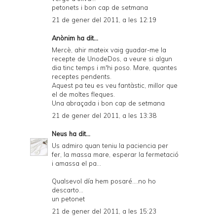
petonets i bon cap de setmana
21 de gener del 2011, a les 12:19
Anònim ha dit...
Mercè, ahir mateix vaig guadar-me la
recepte de UnodeDos, a veure si algun
dia tinc temps i m'hi poso. Mare, quantes
receptes pendents.
Aquest pa teu es veu fantàstic, millor que
el de moltes fleques.
Una abraçada i bon cap de setmana
21 de gener del 2011, a les 13:38
Neus
ha dit...
Us admiro quan teniu la paciencia per
fer, la massa mare, esperar la fermetació
i amassa el pa...
Qualsevol día hem posaré....no ho
descarto...
un petonet
21 de gener del 2011, a les 15:23