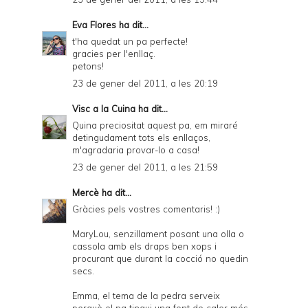
Eva Flores
ha dit...
t'ha quedat un pa perfecte!
gracies per l'enllaç.
petons!
23 de gener del 2011, a les 20:19
Visc a la Cuina
ha dit...
Quina preciositat aquest pa, em miraré
detingudament tots els enllaços,
m'agradaria provar-lo a casa!
23 de gener del 2011, a les 21:59
Mercè
ha dit...
Gràcies pels vostres comentaris! :)
MaryLou, senzillament posant una olla o
cassola amb els draps ben xops i
procurant que durant la cocció no quedin
secs.
Emma, el tema de la pedra serveix