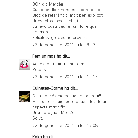
BOn dia Mercè¡¡¡
Cuina per llaminers es supera dia dia¡¡.
Bloc de referència, molt ben explicat.
Unes fotos excel·lents:))
La teva casa deu fer un flaire que
enamora¡¡
Felicitats, gràcies ho provaré¡¡
22 de gener del 2011, a les 9:03
Fem un mos
ha dit...
Aquest pa te una pinta genial
Petons
22 de gener del 2011, a les 10:17
Cuinetes-Carme
ha dit...
Quin pa més maco que t'ha quedat!!
Mira que en faig, però aquest teu, te un
aspecte magnific.
Una abraçada Mercè.
Salut,
22 de gener del 2011, a les 17:08
Kako
ha dit...