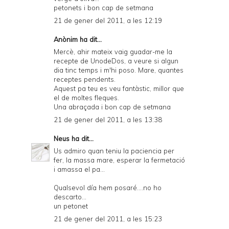
petonets i bon cap de setmana
21 de gener del 2011, a les 12:19
Anònim ha dit...
Mercè, ahir mateix vaig guadar-me la
recepte de UnodeDos, a veure si algun
dia tinc temps i m'hi poso. Mare, quantes
receptes pendents.
Aquest pa teu es veu fantàstic, millor que
el de moltes fleques.
Una abraçada i bon cap de setmana
21 de gener del 2011, a les 13:38
Neus
ha dit...
Us admiro quan teniu la paciencia per
fer, la massa mare, esperar la fermetació
i amassa el pa...
Qualsevol día hem posaré....no ho
descarto...
un petonet
21 de gener del 2011, a les 15:23