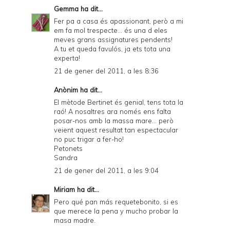
Gemma
ha dit...
Fer pa a casa és apassionant, però a mi
em fa mol trespecte... és una d eles
meves grans assignatures pendents!
A tu et queda favulós, ja ets tota una
experta!
21 de gener del 2011, a les 8:36
Anònim ha dit...
El mètode Bertinet és genial, tens tota la
raó! A nosaltres ara només ens falta
posar-nos amb la massa mare... però
veient aquest resultat tan espectacular
no puc trigar a fer-ho!
Petonets
Sandra
21 de gener del 2011, a les 9:04
Miriam
ha dit...
Pero qué pan más requetebonito, si es
que merece la pena y mucho probar la
masa madre.