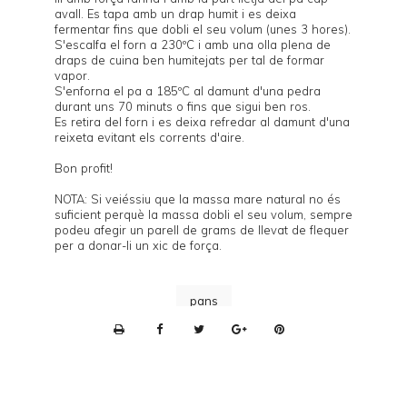
avall. Es tapa amb un drap humit i es deixa
fermentar fins que dobli el seu volum (unes 3 hores).
S'escalfa el forn a 230ºC i amb una olla plena de
draps de cuina ben humitejats per tal de formar
vapor.
S'enforna el pa a 185ºC al damunt d'una
pedra
durant uns 70 minuts o fins que sigui ben ros.
Es retira del forn i es deixa refredar al damunt d'una
reixeta evitant els corrents d'aire.
Bon profit!
NOTA: Si veiéssiu que la massa mare natural no és
suficient perquè la massa dobli el seu volum, sempre
podeu afegir un parell de grams de llevat de flequer
per a donar-li un xic de força.
pans
P
r
i