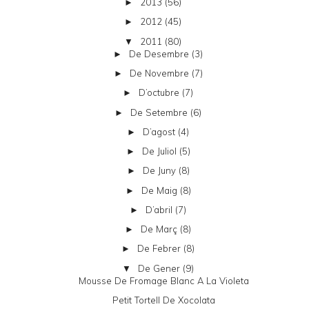
2013
(56)
►
2012
(45)
►
2011
(80)
▼
De Desembre
(3)
►
De Novembre
(7)
►
D’octubre
(7)
►
De Setembre
(6)
►
D’agost
(4)
►
De Juliol
(5)
►
De Juny
(8)
►
De Maig
(8)
►
D’abril
(7)
►
De Març
(8)
►
De Febrer
(8)
►
De Gener
(9)
▼
Mousse De Fromage Blanc A La Violeta
Petit Tortell De Xocolata