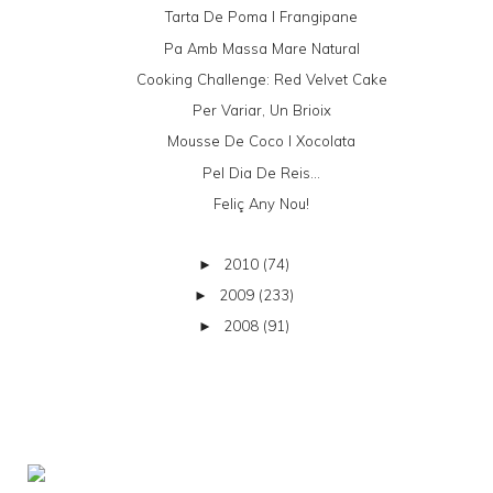
Tarta De Poma I Frangipane
Pa Amb Massa Mare Natural
Cooking Challenge: Red Velvet Cake
Per Variar, Un Brioix
Mousse De Coco I Xocolata
Pel Dia De Reis...
Feliç Any Nou!
2010
(74)
►
2009
(233)
►
2008
(91)
►