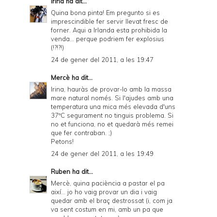
Irina
ha dit...
Quina bona pinta! Em pregunto si es
imprescindible fer servir llevat fresc de
forner. Aqui a Irlanda esta prohibida la
venda... perque podriem fer explosius
(!?!?!)
24 de gener del 2011, a les 19:47
Mercè
ha dit...
Irina, hauràs de provar-lo amb la massa
mare natural només. Si l'ajudes amb una
temperatura una mica més elevada d'uns
37ºC segurament no tinguis problema. Si
no et funciona, no et quedarà més remei
que fer contraban. ;)
Petons!
24 de gener del 2011, a les 19:49
Ruben
ha dit...
Mercè, quina paciència a pastar el pa
així... jo ho vaig provar un dia i vaig
quedar amb el braç destrossat (i, com ja
va sent costum en mi, amb un pa que