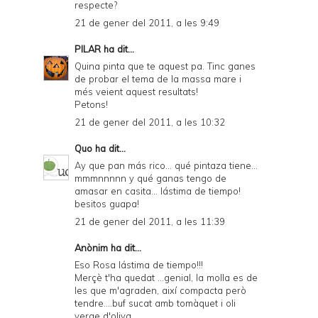
respecte?
21 de gener del 2011, a les 9:49
PILAR
ha dit...
Quina pinta que te aquest pa. Tinc ganes
de probar el tema de la massa mare i
més veient aquest resultats!
Petons!
21 de gener del 2011, a les 10:32
Quo
ha dit...
Ay que pan más rico... qué pintaza tiene...
mmmnnnnn y qué ganas tengo de
amasar en casita... lástima de tiempo!
besitos guapa!
21 de gener del 2011, a les 11:39
Anònim ha dit...
Eso Rosa lástima de tiempo!!!
Merçè t'ha quedat ...genial, la molla es de
les que m'agraden, així compacta però
tendre....buf sucat amb tomàquet i oli
verge d'oliva...