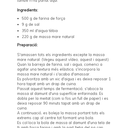
també n'ha parlat
aquí
.
Ingredients:
500 g de farina de força
9 g de sal
350 ml d'aigua tèbia
220 g de
massa mare natural
Preparació:
S'amassen tots els ingredients excepte la massa
mare natural. (Vegeu
aquest vídeo
,
aquest
i
aquest
).
Quan la barreja de farina, sal i aigua, comenci a
agafar una textura més elàstica, s'incorpora la
massa mare natural i s'acaba d'amassar.
Es polvoritza amb un xic d'aigua i es deixa reposar 1
hora tapat amb un drap de cuina.
Passat aquest temps de fermentació, s'aboca la
massa al damunt d'una superfície enfarinada. Es
dobla per la meitat (com si fos un full de paper) i es
deixa reposar 90 minuts tapat amb un drap de
cuina.
A continuació, es boleja la massa portant tots els
extrems cap al centre tot formant una bola.
Es col·loca la bola de massa al damunt d'una tela de
lli amb força farina i amb la part lletja del pa cap