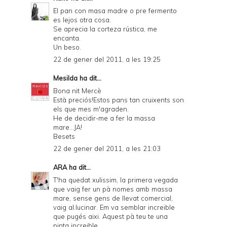
El pan con masa madre o pre fermento
es lejos otra cosa.
Se aprecia la corteza rústica, me
encanta.
Un beso.
22 de gener del 2011, a les 19:25
Mesilda
ha dit...
Bona nit Mercè
Està preciós!Estos pans tan cruixents son
els que mes m'agraden.
He de decidir-me a fer la massa
mare...JA!
Besets
22 de gener del 2011, a les 21:03
ARA
ha dit...
T'ha quedat xulissim, la primera vegada
que vaig fer un pà nomes amb massa
mare, sense gens de llevat comercial,
vaig al.lucinar. Em va semblar increible
que pugés aixi. Aquest pà teu te una
pinta increible.