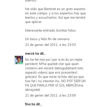
buenos.
He oído que Bertinet es un gran experto
en este campo, y a los expertos hay que
leerlos y escucharlos. Así que me tendré
que aplicar.
Interesante entrada; bonitas fotos.
Un beso y feliz fin de semana
21 de gener del 2011, a les 23:03
mercè
ha dit...
No he fet mai pa i per a mi és un repte
pendent. M'ha quedat clar que quan
comenci em miraré detingudament tots
aquests videos que ens presentes!,
gràcies!. És que mirar la foto del pa que
has fet i no intentar-ho...NO POT SER!.UN
PA QUE PARLA PER SÍ SOL MERCÈ!Una
abraçada!
21 de gener del 2011, a les 23:59
fina ha dit...