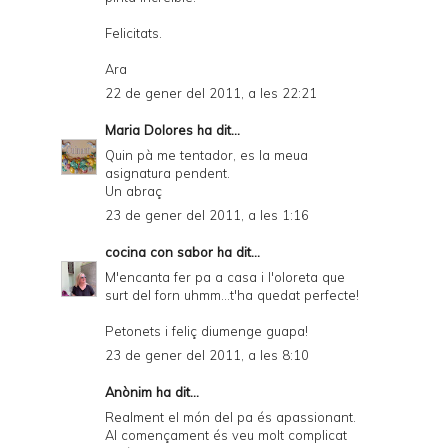
Felicitats.
Ara
22 de gener del 2011, a les 22:21
Maria Dolores
ha dit...
Quin pà me tentador, es la meua
asignatura pendent.
Un abraç
23 de gener del 2011, a les 1:16
cocina con sabor
ha dit...
M'encanta fer pa a casa i l'oloreta que
surt del forn uhmm...t'ha quedat perfecte!
Petonets i feliç diumenge guapa!
23 de gener del 2011, a les 8:10
Anònim ha dit...
Realment el món del pa és apassionant.
Al començament és veu molt complicat