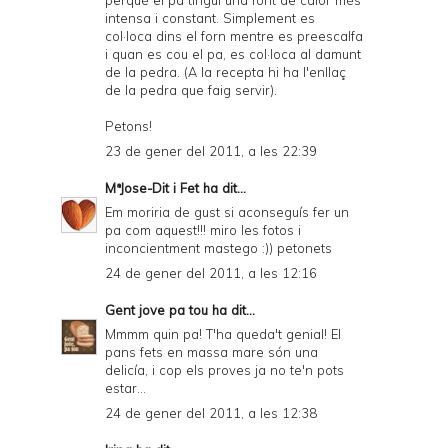
perquè el pa tingui una font de calor més
intensa i constant. Simplement es
col·loca dins el forn mentre es preescalfa
i quan es cou el pa, es col·loca al damunt
de la pedra. (A la recepta hi ha l'enllaç
de la pedra que faig servir).
Petons!
23 de gener del 2011, a les 22:39
MªJose-Dit i Fet
ha dit...
Em moriria de gust si aconseguís fer un
pa com aquest!!! miro les fotos i
inconcientment mastego :)) petonets
24 de gener del 2011, a les 12:16
Gent jove pa tou
ha dit...
Mmmm quin pa! T'ha queda't genial! El
pans fets en massa mare són una
delicía, i cop els proves ja no te'n pots
estar...
24 de gener del 2011, a les 12:38