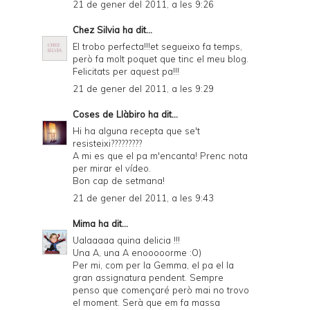
21 de gener del 2011, a les 9:26
Chez Silvia
ha dit...
El trobo perfecta!!!et segueixo fa temps,
però fa molt poquet que tinc el meu blog.
Felicitats per aquest pa!!!
21 de gener del 2011, a les 9:29
Coses de Llàbiro
ha dit...
Hi ha alguna recepta que se't
resisteixi?????????
A mi es que el pa m'encanta! Prenc nota
per mirar el vídeo.
Bon cap de setmana!
21 de gener del 2011, a les 9:43
Mima
ha dit...
Ualaaaaa quina delicia !!!
Una A, una A enooooorme :O)
Per mi, com per la Gemma, el pa el la
gran assignatura pendent. Sempre
penso que començaré però mai no trovo
el moment. Serà que em fa massa