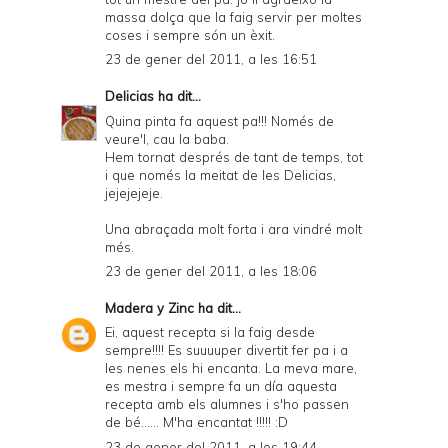
massa dolça que la faig servir per moltes
coses i sempre són un èxit.
23 de gener del 2011, a les 16:51
Delicias
ha dit...
Quina pinta fa aquest pa!!! Només de
veure'l, cau la baba.
Hem tornat després de tant de temps, tot
i que només la meitat de les Delicias,
jejejejeje.
Una abraçada molt forta i ara vindré molt
més.
23 de gener del 2011, a les 18:06
Madera y Zinc
ha dit...
Ei, aquest recepta si la faig desde
sempre!!!! Es suuuuper divertit fer pa i a
les nenes els hi encanta. La meva mare,
es mestra i sempre fa un día aquesta
recepta amb els alumnes i s'ho passen
de bé...... M'ha encantat !!!!! :D
23 de gener del 2011, a les 19:44