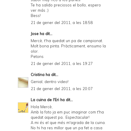
Te ha salido preciosos el bollo, espero
ver más ;)
Bess!
21 de gener del 2011, a les 18:58
Jose
ha dit...
Mercè, t'ha quedat un pa de campionat.
Molt bona pinta. Pràcticament, ensumo la
olor.
Petons
21 de gener del 2011, a les 19:27
Cristina
ha dit...
Genial, dentro video!
21 de gener del 2011, a les 20:07
La cuina de l'Eri
ha dit...
Hola Mercè,
Amb la foto ja em puc imaginar com t'ha
quedat aquest pa.. Espectacular!
A mi és el que més m'agrada de la cuina.
No hi ha res millor que un pa fet a casa