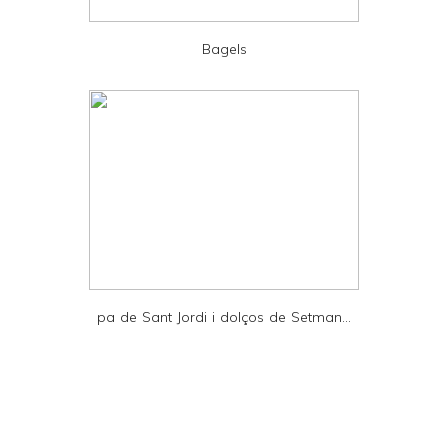
P
D
Bagels
F
pa de Sant Jordi i dolços de Setman...