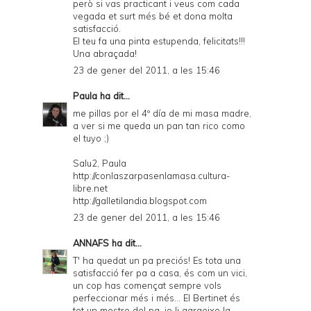
però si vas practicant i veus com cada
vegada et surt més bé et dona molta
satisfacció.
El teu fa una pinta estupenda, felicitats!!!
Una abraçada!
23 de gener del 2011, a les 15:46
Paula
ha dit...
me pillas por el 4º día de mi masa madre,
a ver si me queda un pan tan rico como
el tuyo ;)
Salu2, Paula
http://conlaszarpasenlamasa.cultura-
libre.net
http://galletilandia.blogspot.com
23 de gener del 2011, a les 15:46
ANNAFS
ha dit...
T' ha quedat un pa preciós! Es tota una
satisfacció fer pa a casa, és com un vici,
un cop has començat sempre vols
perfeccionar més i més... El Bertinet és
tot un mestre del pa. jo li agraeixo la