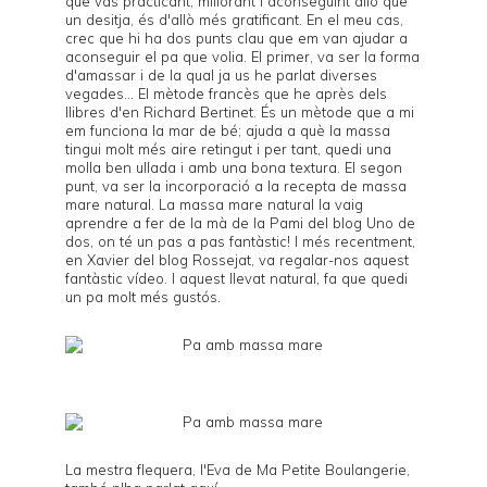
que vas practicant, millorant i aconseguint allò que
un desitja, és d'allò més gratificant. En el meu cas,
crec que hi ha dos punts clau que em van ajudar a
aconseguir el pa que volia. El primer, va ser la forma
d'amassar i de la qual ja us he parlat diverses
vegades... El mètode francès que he après dels
llibres d'en
Richard Bertinet
. És un mètode que a mi
em funciona la mar de bé; ajuda a què la massa
tingui molt més aire retingut i per tant, quedi una
molla ben ullada i amb una bona textura. El segon
punt, va ser la incorporació a la recepta de massa
mare natural. La massa mare natural la vaig
aprendre a fer de la mà de la Pami del blog
Uno de
dos
, on té un
pas a pas
fantàstic! I més recentment,
en Xavier del blog
Rossejat
, va regalar-nos
aquest
fantàstic vídeo
. I aquest llevat natural, fa que quedi
un pa molt més gustós.
La mestra flequera, l'Eva de
Ma Petite Boulangerie
,