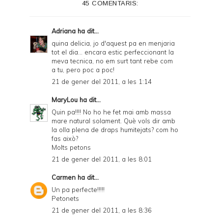
45 COMENTARIS:
Adriana
ha dit...
quina delicia, jo d'aquest pa en menjaria
tot el dia... encara estic perfeccionant la
meva tecnica, no em surt tant rebe com
a tu, pero poc a poc!
21 de gener del 2011, a les 1:14
MaryLou
ha dit...
Quin pa!!!! No ho he fet mai amb massa
mare natural solament. Què vols dir amb
la olla plena de draps humitejats? com ho
fas això?
Molts petons
21 de gener del 2011, a les 8:01
Carmen
ha dit...
Un pa perfecte!!!!!
Petonets
21 de gener del 2011, a les 8:36