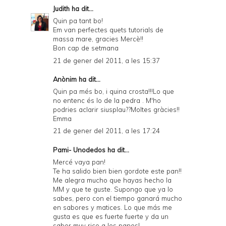
Judith
ha dit...
Quin pa tant bo!
Em van perfectes quets tutorials de
massa mare, gracies Mercè!!
Bon cap de setmana
21 de gener del 2011, a les 15:37
Anònim ha dit...
Quin pa més bo, i quina crosta!!!Lo que
no entenc és lo de la pedra . M'ho
podries aclarir siusplau??Moltes gràcies!!
Emma
21 de gener del 2011, a les 17:24
Pami- Unodedos
ha dit...
Mercé vaya pan!
Te ha salido bien bien gordote este pan!!
Me alegra mucho que hayas hecho la
MM y que te guste. Supongo que ya lo
sabes, pero con el tiempo ganará mucho
en sabores y matices. Lo que más me
gusta es que es fuerte fuerte y da un
sabor muy rico a los panes!