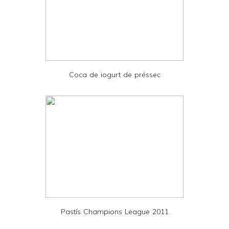
a
n
d
P
D
Coca de iogurt de préssec
F
Pastís Champions League 2011