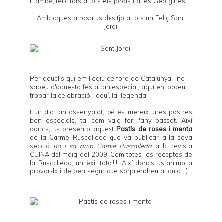
I també, felicitats a tots els Jordis i a les Georgines!
Amb aquesta rosa us desitjo a tots un Feliç Sant
Jordi!
Per aquells qui em llegiu de fora de Catalunya i no
sabeu d'aquesta festa tan especial,
aquí
en podeu
trobar la celebració i
aquí
, la llegenda.
I un dia tan assenyalat, bé es mereix unes postres
ben especials, tal com vaig fer l'
any passat
. Així
doncs, us presento aquest
Pastís de roses i menta
de la
Carme Ruscalleda
que va publicar a la seva
secció
Bo i sa amb Carme Ruscalleda
a la revista
CUINA
del
maig del 2009
. Com totes les receptes de
la Ruscalleda, un èxit total!!!! Així doncs us animo a
provar-lo i de ben segur que sorprendreu a taula. ;)