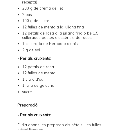
recepta)
200 g de crema de llet
2 ous
100 g de sucre
12 fulles de menta a la juliana fina
12 pètals de rosa a la juliana fina o bé 1.5
cullerades petites d'essència de roses
1 cullerada de Pernod o d'anís
2 g de sal
- Per als cruixents:
12 pètals de rosa
12 fulles de menta
1 clara d'ou
1 fulla de gelatina
sucre
Preparació:
- Per als cruixents:
El dia abans, es preparen els pètals i les fulles
cristal·litzades.