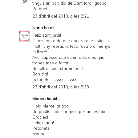
tinguis un bon dia de Sant Jordi, guapa!!!
Petonets
23 d’abril del 2010, a les 8:21
Ivana
ha dit...
Feliz sant jordi!
Estic segura de que encara que estiguis
molt lluny rebras la teva rosa o al menys
el llibre!
Avui suposso que es un dels dies que
trobes més a faltar!!!
Nosaltres disfrutarem per tu!!
Bon dia!
petonetsssssssssssssss
23 d’abril del 2010, a les 8:33
Marina
ha dit...
Hola Mercè, guapa,
Un pastís super original per aquest dia!
Gràcies!
Feliç diada!
Petonets,
Marina