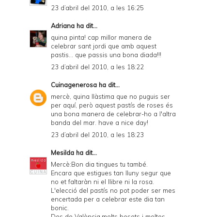
23 d’abril del 2010, a les 16:25
Adriana
ha dit...
quina pinta! cap millor manera de
celebrar sant jordi que amb aquest
pastis... que passis una bona diada!!!
23 d’abril del 2010, a les 18:22
Cuinagenerosa
ha dit...
mercè, quina llàstima que no puguis ser
per aquí, però aquest pastís de roses és
una bona manera de celebrar-ho a l'altra
banda del mar. have a nice day!
23 d’abril del 2010, a les 18:23
Mesilda
ha dit...
Mercè:Bon dia tingues tu també.
Encara que estigues tan lluny segur que
no et faltaràn ni el llibre ni la rosa.
L'elecció del pastís no pot poder ser mes
encertada per a celebrar este dia tan
bonic.
Des de València,molts besets i moltes