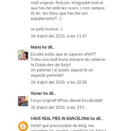
molt original i finíssim, m'agradat molt el
que has fet amb les roses, i com sempre
et dic, les fotos que has fet son
espaterrants!!! :-)
un petó bonica :-)
24 d’abril del 2010, a les 11:47
Maria
ha dit...
Escolta estàs que et superes ehh!!??
Trobo una molt bona manera de celebrar
la Diada des de lluny!!
Un petonet i el pastis aquest té un
aspecte perfecte!!
24 d’abril del 2010, a les 20:26
Xavier
ha dit...
Força original! M'has deixat bocabadat!
25 d’abril del 2010, a les 3:51
HAVE REAL PIES IN BARCELONA
ha dit...
Hola!! qué preciosidad de blog, me
encantan las recetas y también las fotos!