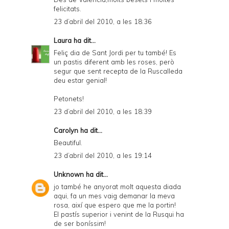
felicitats.
23 d’abril del 2010, a les 18:36
Laura
ha dit...
Feliç dia de Sant Jordi per tu també! Es
un pastis diferent amb les roses, però
segur que sent recepta de la Ruscalleda
deu estar genial!
Petonets!
23 d’abril del 2010, a les 18:39
Carolyn
ha dit...
Beautiful.
23 d’abril del 2010, a les 19:14
Unknown
ha dit...
jo també he anyorat molt aquesta diada
aqui, fa un mes vaig demanar la meva
rosa, així que espero que me la portin!
El pastís superior i venint de la Rusqui ha
de ser boníssim!