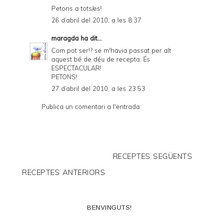
Petons a tots/es!
26 d’abril del 2010, a les 8:37
maragda
ha dit...
Com pot ser!? se m'havia passat per alt
aquest bé de déu de recepta. És
ESPECTACULAR!
PETONS!
27 d’abril del 2010, a les 23:53
Publica un comentari a l'entrada
RECEPTES SEGÜENTS
RECEPTES ANTERIORS
BENVINGUTS!