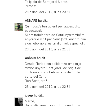
Feliç dia de Sant Jordi Mercè.
Petons!
23 d’abril del 2010, a les 20:39
ANNAFS
ha dit...
Quin pastís tan adient per aquest dia,
espectacular.
Si em trobés fora de Catalunya també m'
enyoraria molt per Sant Jordi, encara que
sigui laborable, és un dia molt espec ial...
23 d’abril del 2010, a les 21:53
Anònim ha dit...
Desde Florida em solidaritzo amb tu,jo
tambe anyoro Sant Jordi. Me hagut de
conformar mirant els videos de 3 a la
carta del Cuni.
Bon Sant Jordi!!!
23 d’abril del 2010, a les 22:34
josep
ha dit...
Mercè,
Un pastís sensacional, t'ha quedat de