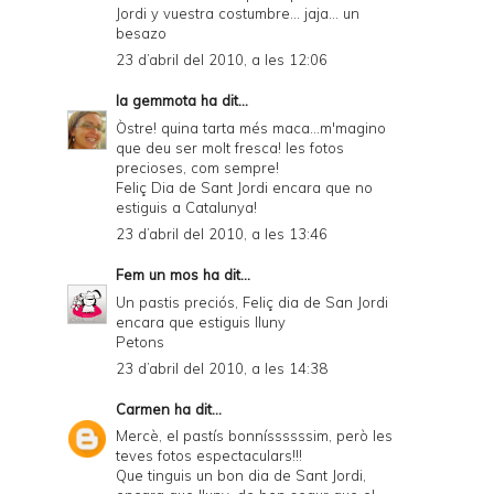
Jordi y vuestra costumbre... jaja... un
besazo
23 d’abril del 2010, a les 12:06
la gemmota
ha dit...
Òstre! quina tarta més maca...m'magino
que deu ser molt fresca! les fotos
precioses, com sempre!
Feliç Dia de Sant Jordi encara que no
estiguis a Catalunya!
23 d’abril del 2010, a les 13:46
Fem un mos
ha dit...
Un pastis preciós, Feliç dia de San Jordi
encara que estiguis lluny
Petons
23 d’abril del 2010, a les 14:38
Carmen
ha dit...
Mercè, el pastís bonníssssssim, però les
teves fotos espectaculars!!!
Que tinguis un bon dia de Sant Jordi,