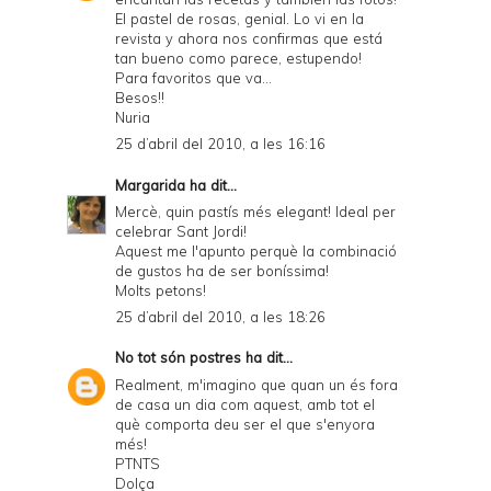
El pastel de rosas, genial. Lo vi en la
revista y ahora nos confirmas que está
tan bueno como parece, estupendo!
Para favoritos que va...
Besos!!
Nuria
25 d’abril del 2010, a les 16:16
Margarida
ha dit...
Mercè, quin pastís més elegant! Ideal per
celebrar Sant Jordi!
Aquest me l'apunto perquè la combinació
de gustos ha de ser boníssima!
Molts petons!
25 d’abril del 2010, a les 18:26
No tot són postres
ha dit...
Realment, m'imagino que quan un és fora
de casa un dia com aquest, amb tot el
què comporta deu ser el que s'enyora
més!
PTNTS
Dolça