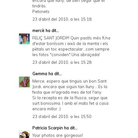
encara que lluny, de ben segur que el
tindràs.
Petonets
23 d’abril del 2010, a les 15:18
mercè
ha dit...
FELIÇ SANT JORDI!!! Quin pastís més fi,ha
d'estar boníssim i això de la menta i els
pètals un toc espectacular...com sempre
les fotos "conviden".Una abraçada!
23 d’abril del 2010, a les 15:28
Gemma
ha dit...
Merce, espero que tinguis un bon Sant
Jordi, encara que siguis tan lluny... Es la
festa que m'agrada mes de tot l'any.
Si la recepta es de la Rusca, segur que
surt bonissima. I amb el mato fet a casa
encara millor ;)
23 d’abril del 2010, a les 15:50
Patricia Scarpin
ha dit...
Your photos are gorgeous!