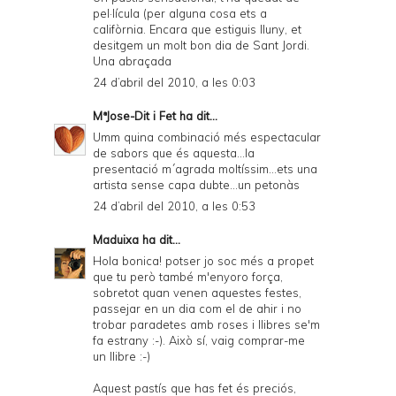
pel·lícula (per alguna cosa ets a
califòrnia. Encara que estiguis lluny, et
desitgem un molt bon dia de Sant Jordi.
Una abraçada
24 d’abril del 2010, a les 0:03
MªJose-Dit i Fet
ha dit...
Umm quina combinació més espectacular
de sabors que és aquesta...la
presentació m´agrada moltíssim...ets una
artista sense capa dubte...un petonàs
24 d’abril del 2010, a les 0:53
Maduixa
ha dit...
Hola bonica! potser jo soc més a propet
que tu però també m'enyoro força,
sobretot quan venen aquestes festes,
passejar en un dia com el de ahir i no
trobar paradetes amb roses i llibres se'm
fa estrany :-). Això sí, vaig comprar-me
un llibre :-)
Aquest pastís que has fet és preciós,