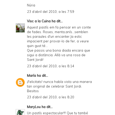
Núria
23 d’abril del 2010, a les 7:59
Visc a la Cuina
ha dit...
Aquest pastís em fa pensar en un conte
de fades. Roses, menta,anís...semblen
les paraules d'un encanter.Ja estic
impacient per provar-lo de fer, a veure
quin gust té...
Que passis una bona diada encara que
sigui a distància. Allà va una rosa de
Sant Jordi!
23 d’abril del 2010, a les 8:14
María
ha dit...
¡Felicitats! nunca había visto una manera
tan original de celebrar Sant Jordi.
Besitos
23 d’abril del 2010, a les 8:20
MaryLou
ha dit...
Un pastís espectacular!!! Que tu també