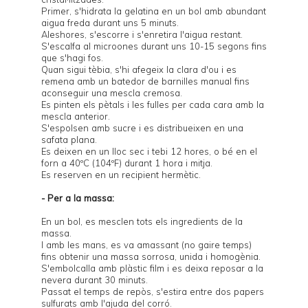
Primer, s'hidrata la gelatina en un bol amb abundant
aigua freda durant uns 5 minuts.
Aleshores, s'escorre i s'enretira l'aigua restant.
S'escalfa al microones durant uns 10-15 segons fins
que s'hagi fos.
Quan sigui tèbia, s'hi afegeix la clara d'ou i es
remena amb un batedor de barnilles manual fins
aconseguir una mescla cremosa.
Es pinten els pètals i les fulles per cada cara amb la
mescla anterior.
S'espolsen amb sucre i es distribueixen en una
safata plana.
Es deixen en un lloc sec i tebi 12 hores, o bé en el
forn a 40ºC (104ºF) durant 1 hora i mitja.
Es reserven en un recipient hermètic.
- Per a la massa:
En un bol, es mesclen tots els ingredients de la
massa.
I amb les mans, es va amassant (no gaire temps)
fins obtenir una massa sorrosa, unida i homogènia.
S'embolcalla amb plàstic film i es deixa reposar a la
nevera durant 30 minuts.
Passat el temps de repòs, s'estira entre dos papers
sulfurats amb l'ajuda del corró.