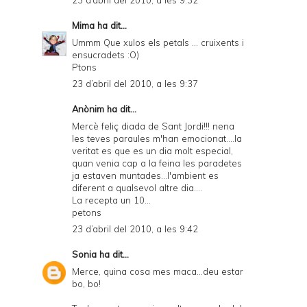
23 d’abril del 2010, a les 9:32
Mima
ha dit...
Ummm Que xulos els petals ... cruixents i
ensucradets :O)
Ptons
23 d’abril del 2010, a les 9:37
Anònim ha dit...
Mercè feliç diada de Sant Jordi!!! nena
les teves paraules m'han emocionat....la
veritat es que es un dia molt especial,
quan venia cap a la feina les paradetes
ja estaven muntades...l'ambient es
diferent a qualsevol altre dia....
La recepta un 10...
petons
23 d’abril del 2010, a les 9:42
Sonia
ha dit...
Merce, quina cosa mes maca...deu estar
bo, bo!