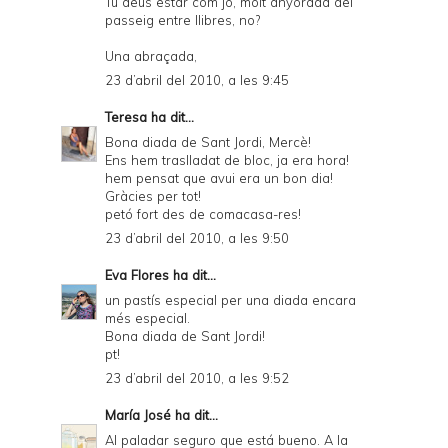
Tu deus estar com jo, molt anyorada del
passeig entre llibres, no?
Una abraçada,
23 d’abril del 2010, a les 9:45
Teresa
ha dit...
Bona diada de Sant Jordi, Mercè!
Ens hem traslladat de bloc, ja era hora!
hem pensat que avui era un bon dia!
Gràcies per tot!
petó fort des de comacasa-res!
23 d’abril del 2010, a les 9:50
Eva Flores
ha dit...
un pastís especial per una diada encara
més especial.
Bona diada de Sant Jordi!
pt!
23 d’abril del 2010, a les 9:52
María José
ha dit...
Al paladar seguro que está bueno. A la