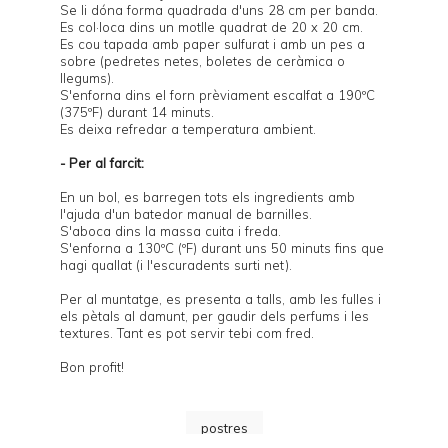
Se li dóna forma quadrada d'uns 28 cm per banda.
Es col·loca dins un motlle quadrat de 20 x 20 cm.
Es cou tapada amb paper sulfurat i amb un pes a
sobre (pedretes netes, boletes de ceràmica o
llegums).
S'enforna dins el forn prèviament escalfat a 190ºC
(375ºF) durant 14 minuts.
Es deixa refredar a temperatura ambient.
- Per al farcit:
En un bol, es barregen tots els ingredients amb
l'ajuda d'un batedor manual de barnilles.
S'aboca dins la massa cuita i freda.
S'enforna a 130ºC (ºF) durant uns 50 minuts fins que
hagi quallat (i l'escuradents surti net).
Per al muntatge, es presenta a talls, amb les fulles i
els pètals al damunt, per gaudir dels perfums i les
textures. Tant es pot servir tebi com fred.
Bon profit!
postres