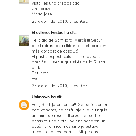
vista...es una preciosidad.
Un abrazo,
María José
23 d’abril del 2010, a les 9:52
El cullerot Festuc
ha dit...
Feliç dia de Sant Jordi Mercè!!!! Segur
que tindras rosa i llibre...així et farà sentir
més apropet de casa... ;)
El pastís espectacular!!!! T'ha quedat
preciós!!!! I segur que si és de la Rusca
bo bo!!!!
Petunets,
Eva.
23 d’abril del 2010, a les 9:53
Unknown
ha dit...
Feliç Sant Jordi bonica!!! Sé perfectament
com et sents, pq serà!,jajaja, qué tinguis
un munt de roses i llibres, per cert el
pastís té una pinta...pq ens separen un
oceà i una mica més sino ja estava
trucant a la teva porta!!!! Mil petons