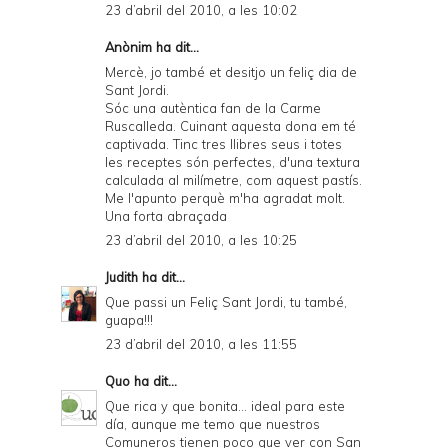
23 d’abril del 2010, a les 10:02
Anònim ha dit...
Mercè, jo també et desitjo un feliç dia de
Sant Jordi.
Sóc una autèntica fan de la Carme
Ruscalleda. Cuinant aquesta dona em té
captivada. Tinc tres llibres seus i totes
les receptes són perfectes, d'una textura
calculada al milímetre, com aquest pastís.
Me l'apunto perquè m'ha agradat molt.
Una forta abraçada
23 d’abril del 2010, a les 10:25
Judith
ha dit...
Que passi un Feliç Sant Jordi, tu també,
guapa!!!
23 d’abril del 2010, a les 11:55
Quo
ha dit...
Que rica y que bonita... ideal para este
día, aunque me temo que nuestros
Comuneros tienen poco que ver con San