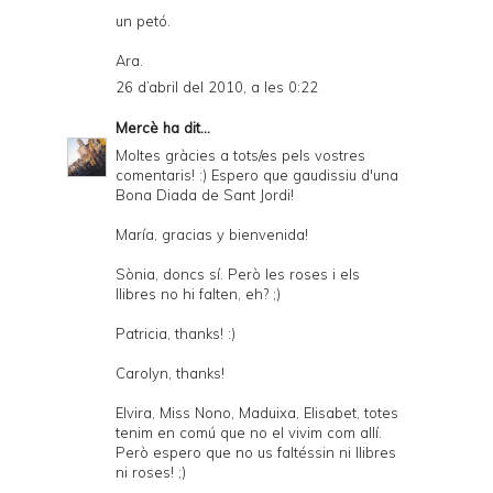
un petó.
Ara.
26 d’abril del 2010, a les 0:22
Mercè
ha dit...
Moltes gràcies a tots/es pels vostres
comentaris! :) Espero que gaudissiu d'una
Bona Diada de Sant Jordi!
María, gracias y bienvenida!
Sònia, doncs sí. Però les roses i els
llibres no hi falten, eh? ;)
Patricia, thanks! :)
Carolyn, thanks!
Elvira, Miss Nono, Maduixa, Elisabet, totes
tenim en comú que no el vivim com allí.
Però espero que no us faltéssin ni llibres
ni roses! ;)