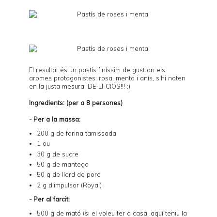
El resultat és un pastís finíssim de gust on els
aromes protagonistes: rosa, menta i anís, s'hi noten
en la justa mesura. DE-LI-CIÓS!!! ;)
Ingredients: (per a 8 persones)
- Per a la massa:
200 g de farina tamissada
1 ou
30 g de sucre
50 g de mantega
50 g de llard de porc
2 g d'impulsor (Royal)
- Per al farcit:
500 g de mató (si el voleu fer a casa,
aquí
teniu la